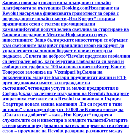
Започва ново партньорство за плащания с онлайн
платформата за пътувания Booking.com
Изследване на
Revolut насърчава финансовата грамотност за борба с
подвеждащите онлайн съвети
„Изи Кредит“ открива
празничния сезон с големи промоционални
кампании
Revolut получи зелена светлина за стартиране на
банкови операции в Мексико
Инфлацията срещу
инвестициите: Защо българските инвеститори се обръщат
към световните пазари
От правилния избор на кредит до
управлението на личния бюджет в новия епизод на
подкаста „Силата на доброто“
Revolut представя глобалния
си централен офис, като очертава глобалната си визия и
амбициозен график за 100 милиона клиенти
Бисер Кинг и
Тодореско заложиха на Vzemipari.bg
Смяна на
поколенията: младите българи предпочитат акции и ETF
пред недвижими имоти за изграждане на
състояние
Счетоводни услуги за малки предприятия в
София
Доклад за летните пътувания на Revolut: Българите
изпразниха сметките си в Revolut на почивка в Гърция
Стартира новата есенна кампания „Ти си героят в тази
история“ с награден фонд от 10 000 лв
В новия епизод на
„Силата на доброто“ – как „Изи Кредит“ подкрепя
служителите си и инвестира в младите таланти
Българите
са изправени пред финансов натиск по време на сватбения
сезон – проучване на Revolut разкрива разликите между