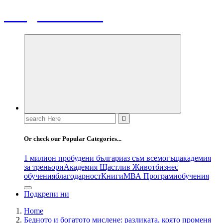
Bulgaria News
Search
for:
Or check our Popular Categories...
1 милион пробудени българи
аз съм всемогъщ
академия
за треньори
Академия Щастлив Живот
бизнес
обучения
благодарност
Книги
МВА Програми
обучения
Подкрепи ни
Home
Бедното и богатото мислене: разликата, която променя