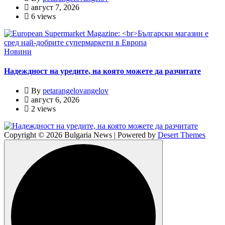
август 7, 2026
6 views
Новини
Надеждност на уредите, на която можете да разчитате
By
petarangelovangelov
август 6, 2026
2 views
Copyright © 2026 Bulgaria News | Powered by
Desert Themes