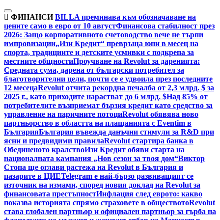
Skip
to
ФИНАНСИ
BILLA преминава към обозначаване на
content
цените само в евро от 10 август
Финансова стабилност през
2026: Защо корпоративното счетоводство вече не търпи
импровизации
„Изи Кредит“ превръща юни в месец на
спорта, традициите и детските усмивки с подкрепа за
местните общности
Проучване на Revolut за даренията:
Средната сума, дарена от български потребител за
благотворителни цели, почти се е удвоила през последните
12 месеца
Revolut отчита рекордна печалба от 2,3 млрд. $ за
2025 г., като приходите нарастват до 6 млрд. $
Над 85% от
потребителите възприемат бързия кредит като средство за
управление на паричните потоци
Revolut обявява ново
партньорство в областта на плащанията с Eventim в
България
България въвежда данъчни стимули за R&D при
ясни и предвидими правила
Revolut стартира банка в
Обединеното кралство
Изи Кредит обяви старта на
националната кампания „Нов сезон за твоя дом“
Виктор
Стопа ще оглави растежа на Revolut в България и
пазарите в ЦИЕ
Telegram е най-бързо развиващият се
източник на измами, според новия доклад на Revolut за
финансовата престъпност
Инфлация след еврото: какво
показва историята спрямо страховете в обществото
Revolut
става глобален партньор и официален партньор за гърба на