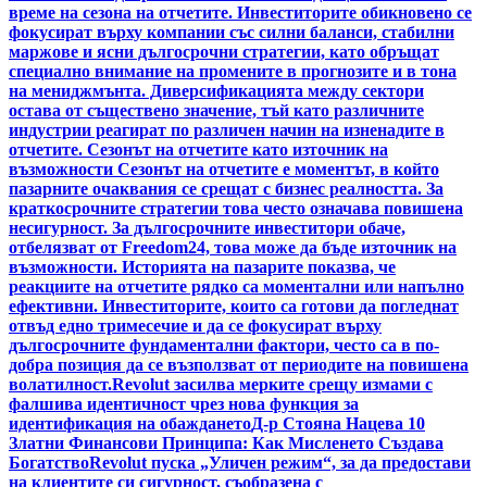
време на сезона на отчетите. Инвеститорите обикновено се
фокусират върху компании със силни баланси, стабилни
маржове и ясни дългосрочни стратегии, като обръщат
специално внимание на промените в прогнозите и в тона
на мениджмънта. Диверсификацията между сектори
остава от съществено значение, тъй като различните
индустрии реагират по различен начин на изненадите в
отчетите. Сезонът на отчетите като източник на
възможности Сезонът на отчетите е моментът, в който
пазарните очаквания се срещат с бизнес реалността. За
краткосрочните стратегии това често означава повишена
несигурност. За дългосрочните инвеститори обаче,
отбелязват от Freedom24, това може да бъде източник на
възможности. Историята на пазарите показва, че
реакциите на отчетите рядко са моментални или напълно
ефективни. Инвеститорите, които са готови да погледнат
отвъд едно тримесечие и да се фокусират върху
дългосрочните фундаментални фактори, често са в по-
добра позиция да се възползват от периодите на повишена
волатилност.
Revolut засилва мерките срещу измами с
фалшива идентичност чрез нова функция за
идентификация на обаждането
Д-р Стояна Нацева 10
Златни Финансови Принципа: Как Мисленето Създава
Богатство
Revolut пуска „Уличен режим“, за да предостави
на клиентите си сигурност, съобразена с