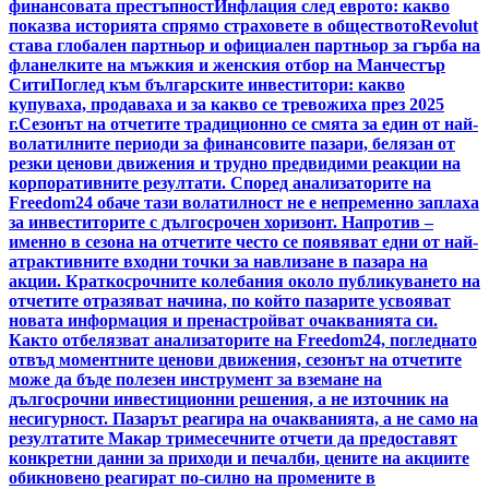
финансовата престъпност
Инфлация след еврото: какво
показва историята спрямо страховете в обществото
Revolut
става глобален партньор и официален партньор за гърба на
фланелките на мъжкия и женския отбор на Манчестър
Сити
Поглед към българските инвеститори: какво
купуваха, продаваха и за какво се тревожиха през 2025
г.
Сезонът на отчетите традиционно се смята за един от най-
волатилните периоди за финансовите пазари, белязан от
резки ценови движения и трудно предвидими реакции на
корпоративните резултати. Според анализаторите на
Freedom24 обаче тази волатилност не е непременно заплаха
за инвеститорите с дългосрочен хоризонт. Напротив –
именно в сезона на отчетите често се появяват едни от най-
атрактивните входни точки за навлизане в пазара на
акции. Краткосрочните колебания около публикуването на
отчетите отразяват начина, по който пазарите усвояват
новата информация и пренастройват очакванията си.
Както отбелязват анализаторите на Freedom24, погледнато
отвъд моментните ценови движения, сезонът на отчетите
може да бъде полезен инструмент за вземане на
дългосрочни инвестиционни решения, а не източник на
несигурност. Пазарът реагира на очакванията, а не само на
резултатите Макар тримесечните отчети да предоставят
конкретни данни за приходи и печалби, цените на акциите
обикновено реагират по-силно на промените в