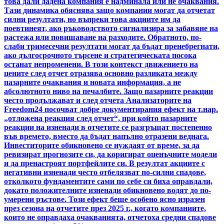
това дали дадена компания е надминала или не очаквания.
Тази динамика обяснява защо компании могат да отчетат
силни резултати, но въпреки това акциите им да
поевтинеят, ако ръководството сигнализира за забавяне на
растежа или повишаване на разходите. Обратното, по-
слаби тримесечни резултати могат да бъдат пренебрегнати,
ако дългосрочното търсене и стратегическата посока
останат непроменени. В този контекст движението на
цените след отчет отразява основно разликата между
пазарните очаквания и новата информация, а не
абсолютното ниво на печалбите. Защо пазарните реакции
често продължават и след отчета Анализаторите на
Freedom24 посочват добре документирания ефект на т.нар.
„отложена реакция след отчет“, при който пазарните
реакции на изненади в отчетите се разгръщат постепенно
във времето, вместо да бъдат напълно отразени веднага.
Инвеститорите обикновено се нуждаят от време, за да
ревизират прогнозите си, да коригират оценъчните модели
и да пренастроят портфейлите си. В резултат акциите с
негативни изненади често отбелязват по-силни спадове,
отколкото фундаментите сами по себе си биха оправдали,
докато положителните изненади обикновено водят до по-
умерени ръстове. Този ефект беше особено ясно изразен
през сезона на отчетите през 2025 г., когато компаниите,
които не оправдаха очакванията, отчетоха средни спадове