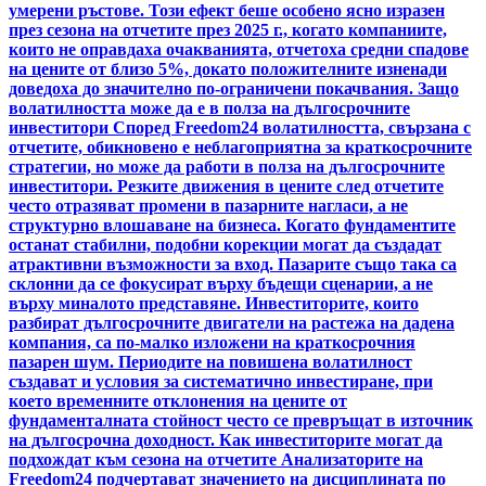
умерени ръстове. Този ефект беше особено ясно изразен
през сезона на отчетите през 2025 г., когато компаниите,
които не оправдаха очакванията, отчетоха средни спадове
на цените от близо 5%, докато положителните изненади
доведоха до значително по-ограничени покачвания. Защо
волатилността може да е в полза на дългосрочните
инвеститори Според Freedom24 волатилността, свързана с
отчетите, обикновено е неблагоприятна за краткосрочните
стратегии, но може да работи в полза на дългосрочните
инвеститори. Резките движения в цените след отчетите
често отразяват промени в пазарните нагласи, а не
структурно влошаване на бизнеса. Когато фундаментите
останат стабилни, подобни корекции могат да създадат
атрактивни възможности за вход. Пазарите също така са
склонни да се фокусират върху бъдещи сценарии, а не
върху миналото представяне. Инвеститорите, които
разбират дългосрочните двигатели на растежа на дадена
компания, са по-малко изложени на краткосрочния
пазарен шум. Периодите на повишена волатилност
създават и условия за систематично инвестиране, при
което временните отклонения на цените от
фундаменталната стойност често се превръщат в източник
на дългосрочна доходност. Как инвеститорите могат да
подхождат към сезона на отчетите Анализаторите на
Freedom24 подчертават значението на дисциплината по