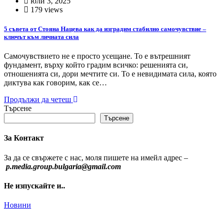
юли 3, 2025
179 views
5 съвета от Стояна Нацева как да изградим стабилно самочувствие –
ключът към личната сила
Самочувствието не е просто усещане. То е вътрешният
фундамент, върху който градим всичко: решенията си,
отношенията си, дори мечтите си. То е невидимата сила, която
диктува как говорим, как се…
Продължи да четеш
Търсене
Търсене
За Контакт
За да се свържете с нас, моля пишете на имейл адрес –
p.media.group.bulgaria@gmail.com
Не изпускайте и..
Новини