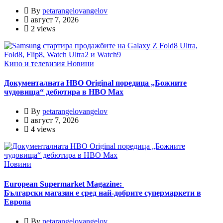
By
petarangelovangelov
август 7, 2026
2 views
Кино и телевизия
Новини
Документалната HBO Original поредица „Божиите
чудовища“ дебютира в HBO Max
By
petarangelovangelov
август 7, 2026
4 views
Новини
European Supermarket Magazine:
Български магазин е сред най-добрите супермаркети в
Европа
By
petarangelovangelov