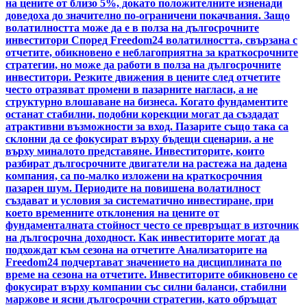
на цените от близо 5%, докато положителните изненади
доведоха до значително по-ограничени покачвания. Защо
волатилността може да е в полза на дългосрочните
инвеститори Според Freedom24 волатилността, свързана с
отчетите, обикновено е неблагоприятна за краткосрочните
стратегии, но може да работи в полза на дългосрочните
инвеститори. Резките движения в цените след отчетите
често отразяват промени в пазарните нагласи, а не
структурно влошаване на бизнеса. Когато фундаментите
останат стабилни, подобни корекции могат да създадат
атрактивни възможности за вход. Пазарите също така са
склонни да се фокусират върху бъдещи сценарии, а не
върху миналото представяне. Инвеститорите, които
разбират дългосрочните двигатели на растежа на дадена
компания, са по-малко изложени на краткосрочния
пазарен шум. Периодите на повишена волатилност
създават и условия за систематично инвестиране, при
което временните отклонения на цените от
фундаменталната стойност често се превръщат в източник
на дългосрочна доходност. Как инвеститорите могат да
подхождат към сезона на отчетите Анализаторите на
Freedom24 подчертават значението на дисциплината по
време на сезона на отчетите. Инвеститорите обикновено се
фокусират върху компании със силни баланси, стабилни
маржове и ясни дългосрочни стратегии, като обръщат