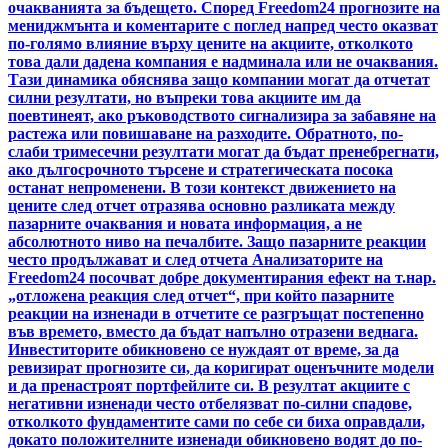
очакванията за бъдещето. Според Freedom24 прогнозите на
мениджмънта и коментарите с поглед напред често оказват
по-голямо влияние върху цените на акциите, отколкото
това дали дадена компания е надминала или не очаквания.
Тази динамика обяснява защо компании могат да отчетат
силни резултати, но въпреки това акциите им да
поевтинеят, ако ръководството сигнализира за забавяне на
растежа или повишаване на разходите. Обратното, по-
слаби тримесечни резултати могат да бъдат пренебрегнати,
ако дългосрочното търсене и стратегическата посока
останат непроменени. В този контекст движението на
цените след отчет отразява основно разликата между
пазарните очаквания и новата информация, а не
абсолютното ниво на печалбите. Защо пазарните реакции
често продължават и след отчета Анализаторите на
Freedom24 посочват добре документирания ефект на т.нар.
„отложена реакция след отчет“, при който пазарните
реакции на изненади в отчетите се разгръщат постепенно
във времето, вместо да бъдат напълно отразени веднага.
Инвеститорите обикновено се нуждаят от време, за да
ревизират прогнозите си, да коригират оценъчните модели
и да пренастроят портфейлите си. В резултат акциите с
негативни изненади често отбелязват по-силни спадове,
отколкото фундаментите сами по себе си биха оправдали,
докато положителните изненади обикновено водят до по-