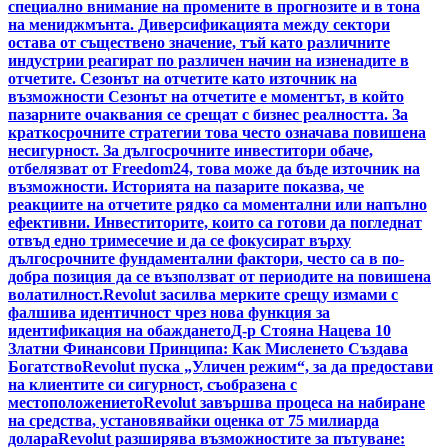
специално внимание на промените в прогнозите и в тона
на мениджмънта. Диверсификацията между сектори
остава от съществено значение, тъй като различните
индустрии реагират по различен начин на изненадите в
отчетите. Сезонът на отчетите като източник на
възможности Сезонът на отчетите е моментът, в който
пазарните очаквания се срещат с бизнес реалността. За
краткосрочните стратегии това често означава повишена
несигурност. За дългосрочните инвеститори обаче,
отбелязват от Freedom24, това може да бъде източник на
възможности. Историята на пазарите показва, че
реакциите на отчетите рядко са моментални или напълно
ефективни. Инвеститорите, които са готови да погледнат
отвъд едно тримесечие и да се фокусират върху
дългосрочните фундаментални фактори, често са в по-
добра позиция да се възползват от периодите на повишена
волатилност.
Revolut засилва мерките срещу измами с
фалшива идентичност чрез нова функция за
идентификация на обаждането
Д-р Стояна Нацева 10
Златни Финансови Принципа: Как Мисленето Създава
Богатство
Revolut пуска „Уличен режим“, за да предостави
на клиентите си сигурност, съобразена с
местоположението
Revolut завършва процеса на набиране
на средства, установявайки оценка от 75 милиарда
долара
Revolut разширява възможностите за пътуване: