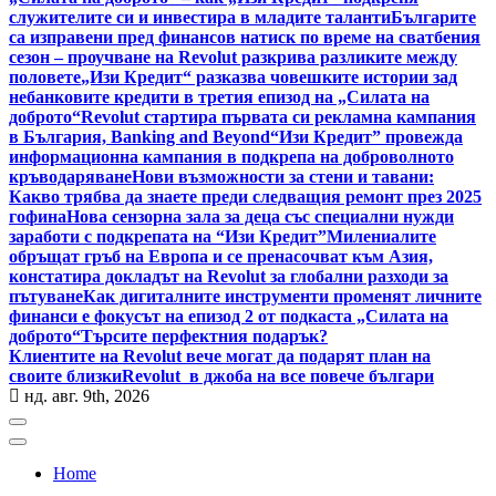
служителите си и инвестира в младите таланти
Българите
са изправени пред финансов натиск по време на сватбения
сезон – проучване на Revolut разкрива разликите между
половете
„Изи Кредит“ разказва човешките истории зад
небанковите кредити в третия епизод на „Силата на
доброто“
Revolut стартира първата си рекламна кампания
в България, Banking and Beyond
“Изи Кредит” провежда
информационна кампания в подкрепа на доброволното
кръводаряване
Нови възможности за стени и тавани:
Какво трябва да знаете преди следващия ремонт през 2025
гофина
Нова сензорна зала за деца със специални нужди
заработи с подкрепата на “Изи Кредит”
Милениалите
обръщат гръб на Европа и се пренасочват към Азия,
констатира докладът на Revolut за глобални разходи за
пътуване
Как дигиталните инструменти променят личните
финанси е фокусът на епизод 2 от подкаста „Силата на
доброто“
Търсите перфектния подарък?
Клиентите на Revolut вече могат да подарят план на
своите близки
Revolut в джоба на все повече българи
нд. авг. 9th, 2026
Home