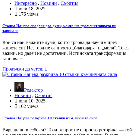
Интересно
,
Новини
,
Събития
юли 18, 2025
176 views
Стояна Нацева споделя две думи, които ще променят живота ви
завинаги
Кои са най-важните думи, които трябва да научим през
живота си? Не, това не са просто „благодаря“ и „моля“. Те са
важни, но далеч не достатъчни. Истинската трансформация
започва с…
Продължи да четеш
Редактор
Новини
,
Събития
юли 10, 2025
162 views
Стояна Нацева разкрива 10 стъпки към личната сила
Вярваш ли в себе си? Този въпрос не е просто реторика — той