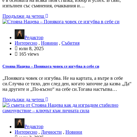
е в основата на всяка твоя стъпка, избор и успех. В свят,
изпълнен със съмнения, очаквания и…
Продължи да четеш
Редактор
Интересно
,
Новини
,
Събития
юли 8, 2025
165 views
Стояна Нацева – Понякога човек се изгубва в себе си
„Понякога човек се изгубва. Не на картата, а вътре в себе
си.Случва се тихо, ден след ден, когато започне да казва „Да“
на другите и „По-късно“ на себе си.Тогава настъпва…
Продължи да четеш
Редактор
Интересно
,
Личности
,
Новини