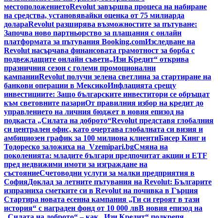
местоположението
Revolut завършва процеса на набиране
на средства, установявайки оценка от 75 милиарда
долара
Revolut разширява възможностите за пътуване:
Започва ново партньорство за плащания с онлайн
платформата за пътувания Booking.com
Изследване на
Revolut насърчава финансовата грамотност за борба с
подвеждащите онлайн съвети
„Изи Кредит“ открива
празничния сезон с големи промоционални
кампании
Revolut получи зелена светлина за стартиране на
банкови операции в Мексико
Инфлацията срещу
инвестициите: Защо българските инвеститори се обръщат
към световните пазари
От правилния избор на кредит до
управлението на личния бюджет в новия епизод на
подкаста „Силата на доброто“
Revolut представя глобалния
си централен офис, като очертава глобалната си визия и
амбициозен график за 100 милиона клиенти
Бисер Кинг и
Тодореско заложиха на Vzemipari.bg
Смяна на
поколенията: младите българи предпочитат акции и ETF
пред недвижими имоти за изграждане на
състояние
Счетоводни услуги за малки предприятия в
София
Доклад за летните пътувания на Revolut: Българите
изпразниха сметките си в Revolut на почивка в Гърция
Стартира новата есенна кампания „Ти си героят в тази
история“ с награден фонд от 10 000 лв
В новия епизод на
„Силата на доброто“ – как „Изи Кредит“ подкрепя