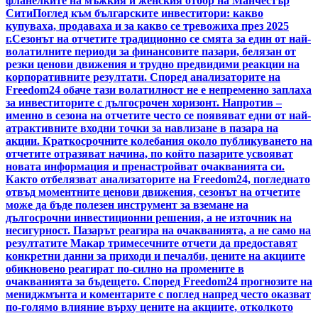
фланелките на мъжкия и женския отбор на Манчестър
Сити
Поглед към българските инвеститори: какво
купуваха, продаваха и за какво се тревожиха през 2025
г.
Сезонът на отчетите традиционно се смята за един от най-
волатилните периоди за финансовите пазари, белязан от
резки ценови движения и трудно предвидими реакции на
корпоративните резултати. Според анализаторите на
Freedom24 обаче тази волатилност не е непременно заплаха
за инвеститорите с дългосрочен хоризонт. Напротив –
именно в сезона на отчетите често се появяват едни от най-
атрактивните входни точки за навлизане в пазара на
акции. Краткосрочните колебания около публикуването на
отчетите отразяват начина, по който пазарите усвояват
новата информация и пренастройват очакванията си.
Както отбелязват анализаторите на Freedom24, погледнато
отвъд моментните ценови движения, сезонът на отчетите
може да бъде полезен инструмент за вземане на
дългосрочни инвестиционни решения, а не източник на
несигурност. Пазарът реагира на очакванията, а не само на
резултатите Макар тримесечните отчети да предоставят
конкретни данни за приходи и печалби, цените на акциите
обикновено реагират по-силно на промените в
очакванията за бъдещето. Според Freedom24 прогнозите на
мениджмънта и коментарите с поглед напред често оказват
по-голямо влияние върху цените на акциите, отколкото