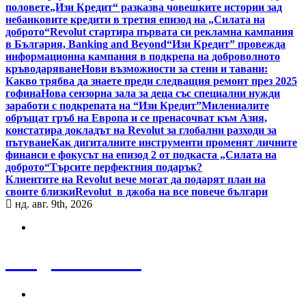
половете
„Изи Кредит“ разказва човешките истории зад
небанковите кредити в третия епизод на „Силата на
доброто“
Revolut стартира първата си рекламна кампания
в България, Banking and Beyond
“Изи Кредит” провежда
информационна кампания в подкрепа на доброволното
кръводаряване
Нови възможности за стени и тавани:
Какво трябва да знаете преди следващия ремонт през 2025
гофина
Нова сензорна зала за деца със специални нужди
заработи с подкрепата на “Изи Кредит”
Милениалите
обръщат гръб на Европа и се пренасочват към Азия,
констатира докладът на Revolut за глобални разходи за
пътуване
Как дигиталните инструменти променят личните
финанси е фокусът на епизод 2 от подкаста „Силата на
доброто“
Търсите перфектния подарък?
Клиентите на Revolut вече могат да подарят план на
своите близки
Revolut в джоба на все повече българи
нд. авг. 9th, 2026
Bulgaria News