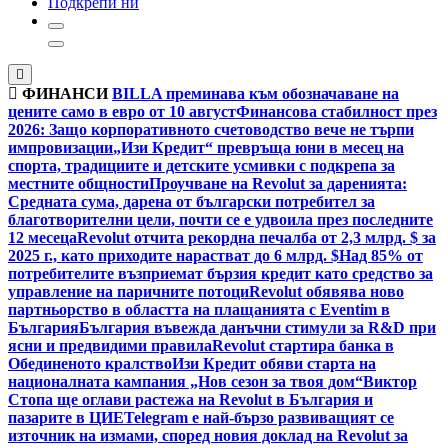
Подкрепи ни
ФИНАНСИ
BILLA преминава към обозначаване на
цените само в евро от 10 август
Финансова стабилност през
2026: Защо корпоративното счетоводство вече не търпи
импровизации
„Изи Кредит“ превръща юни в месец на
спорта, традициите и детските усмивки с подкрепа за
местните общности
Проучване на Revolut за даренията:
Средната сума, дарена от български потребител за
благотворителни цели, почти се е удвоила през последните
12 месеца
Revolut отчита рекордна печалба от 2,3 млрд. $ за
2025 г., като приходите нарастват до 6 млрд. $
Над 85% от
потребителите възприемат бързия кредит като средство за
управление на паричните потоци
Revolut обявява ново
партньорство в областта на плащанията с Eventim в
България
България въвежда данъчни стимули за R&D при
ясни и предвидими правила
Revolut стартира банка в
Обединеното кралство
Изи Кредит обяви старта на
националната кампания „Нов сезон за твоя дом“
Виктор
Стопа ще оглави растежа на Revolut в България и
пазарите в ЦИЕ
Telegram е най-бързо развиващият се
източник на измами, според новия доклад на Revolut за