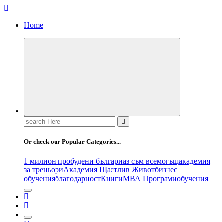
Home
Search
for:
Or check our Popular Categories...
1 милион пробудени българи
аз съм всемогъщ
академия
за треньори
Академия Щастлив Живот
бизнес
обучения
благодарност
Книги
МВА Програми
обучения