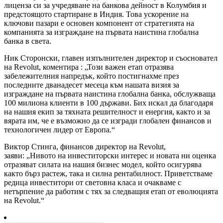
лиценза си за учредяване на банкова дейност в Колумбия и
предстоящото стартиране в Индия. Това ускорение на
ключови пазари е основен компонент от стратегията на
компанията за изграждане на първата наистина глобална
банка в света.
Ник Сторонски, главен изпълнителен директор и съосновател
на Revolut, коментира : „Този важен етап отразява
забележителния напредък, който постигнахме през
последните дванадесет месеца към нашата визия за
изграждане на първата наистина глобална банка, обслужваща
100 милиона клиенти в 100 държави. Бих искал да благодаря
на нашия екип за тяхната решителност и енергия, както и за
вярата им, че е възможно да се изгради глобален финансов и
технологичен лидер от Европа.“
Виктор Стинга, финансов директор на Revolut,
заяви: „Нивото на инвеститорски интерес и новата ни оценка
отразяват силата на нашия бизнес модел, който осигурява
както бърз растеж, така и силна рентабилност. Приветстваме
редица инвеститори от световна класа и очакваме с
нетърпение да работим с тях за следващия етап от еволюцията
на Revolut.“