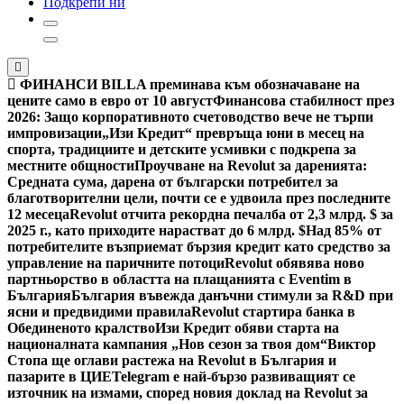
Подкрепи ни
ФИНАНСИ
BILLA преминава към обозначаване на
цените само в евро от 10 август
Финансова стабилност през
2026: Защо корпоративното счетоводство вече не търпи
импровизации
„Изи Кредит“ превръща юни в месец на
спорта, традициите и детските усмивки с подкрепа за
местните общности
Проучване на Revolut за даренията:
Средната сума, дарена от български потребител за
благотворителни цели, почти се е удвоила през последните
12 месеца
Revolut отчита рекордна печалба от 2,3 млрд. $ за
2025 г., като приходите нарастват до 6 млрд. $
Над 85% от
потребителите възприемат бързия кредит като средство за
управление на паричните потоци
Revolut обявява ново
партньорство в областта на плащанията с Eventim в
България
България въвежда данъчни стимули за R&D при
ясни и предвидими правила
Revolut стартира банка в
Обединеното кралство
Изи Кредит обяви старта на
националната кампания „Нов сезон за твоя дом“
Виктор
Стопа ще оглави растежа на Revolut в България и
пазарите в ЦИЕ
Telegram е най-бързо развиващият се
източник на измами, според новия доклад на Revolut за