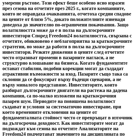
умерени ръстове. Този ефект беше особено ясно изразен
през сезона на отчетите през 2025 г., когато компаниите,
които не оправдаха очакванията, отчетоха средни спадове
на цените от близо 5%, докато положителните изненади
доведоха до значително по-ограничени покачвания. Защо
волатилността може да е в полза на дългосрочните
инвеститори Според Freedom24 волатилността, свързана с
отчетите, обикновено е неблагоприятна за краткосрочните
стратегии, но може да работи в полза на дългосрочните
инвеститори. Резките движения в цените след отчетите
често отразяват промени в пазарните нагласи, а не
структурно влошаване на бизнеса. Когато фундаментите
останат стабилни, подобни корекции могат да създадат
атрактивни възможности за вход. Пазарите също така са
склонни да се фокусират върху бъдещи сценарии, а не
върху миналото представяне. Инвеститорите, които
разбират дългосрочните двигатели на растежа на дадена
компания, са по-малко изложени на краткосрочния
пазарен шум. Периодите на повишена волатилност
създават и условия за систематично инвестиране, при
което временните отклонения на цените от
фундаменталната стойност често се превръщат в източник
на дългосрочна доходност. Как инвеститорите могат да
подхождат към сезона на отчетите Анализаторите на
Freedom24 подчертават значението на дисциплината по