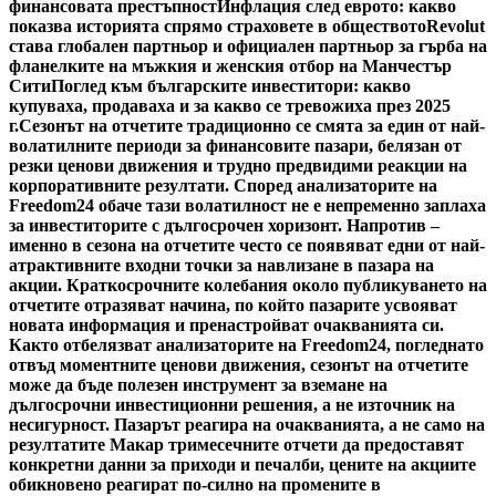
финансовата престъпност
Инфлация след еврото: какво
показва историята спрямо страховете в обществото
Revolut
става глобален партньор и официален партньор за гърба на
фланелките на мъжкия и женския отбор на Манчестър
Сити
Поглед към българските инвеститори: какво
купуваха, продаваха и за какво се тревожиха през 2025
г.
Сезонът на отчетите традиционно се смята за един от най-
волатилните периоди за финансовите пазари, белязан от
резки ценови движения и трудно предвидими реакции на
корпоративните резултати. Според анализаторите на
Freedom24 обаче тази волатилност не е непременно заплаха
за инвеститорите с дългосрочен хоризонт. Напротив –
именно в сезона на отчетите често се появяват едни от най-
атрактивните входни точки за навлизане в пазара на
акции. Краткосрочните колебания около публикуването на
отчетите отразяват начина, по който пазарите усвояват
новата информация и пренастройват очакванията си.
Както отбелязват анализаторите на Freedom24, погледнато
отвъд моментните ценови движения, сезонът на отчетите
може да бъде полезен инструмент за вземане на
дългосрочни инвестиционни решения, а не източник на
несигурност. Пазарът реагира на очакванията, а не само на
резултатите Макар тримесечните отчети да предоставят
конкретни данни за приходи и печалби, цените на акциите
обикновено реагират по-силно на промените в