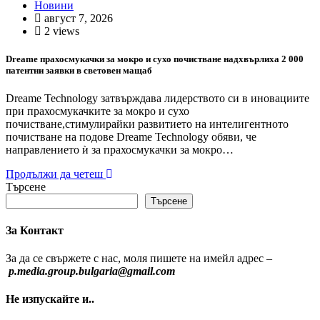
Новини
август 7, 2026
2 views
Dreame прахосмукачки за мокро и сухо почистване надхвърлиха 2 000
патентни заявки в световен мащаб
Dreame Technology затвърждава лидерството си в иновациите
при прахосмукачките за мокро и сухо
почистване,стимулирайки развитието на интелигентното
почистване на подове Dreame Technology обяви, че
направлението ѝ за прахосмукачки за мокро…
Продължи да четеш
Търсене
Търсене
За Контакт
За да се свържете с нас, моля пишете на имейл адрес –
p.media.group.bulgaria@gmail.com
Не изпускайте и..