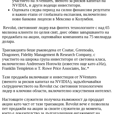
участието на NVentures, звеното за рисков капитал на
NVIDIA, и други водещи инвеститори.
Оценката следва период на силни финансови резултати
и важни етапи от глобалната експанзия, включително
нови банкови лицензи в Мексико и Колумбия.
Revolut, световният лидер във финтех технологиите с над 65
милиона клиенти по целия свят, днес обяви завършването на
продажбата на акции, оценявайки компанията на 75 милиарда
долара.
Транзакцията беше ръководена от Coatue, Greenoaks,
Dragoneer, Fidelity Management & Research Company, с
участието на широка група инвеститори от световна класа,
включително Andreessen Horowitz (известен още като a16z),
Franklin Templeton и T. Rowe Price Associates, Inc.*
Тази продажба включваше и инвестиция от NVentures
(звеното за рисков капитал на NVIDIA), задълбочавайки
сътрудничеството на Revolut със световния технологичен
лидер в ключови области, включително изкуствения интелект.
Настоящите служители получиха възможност да продадат
акции като част от тази транзакция. Revolut вече е позволила
пет продажби на акции за своите служители до момента,
което е доказателство за дългогодишния ангажимент на