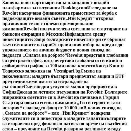
Започва ново партньорство за плащания с онлайн
платформата за пътувания Booking.com
Изследване на
Revolut насърчава финансовата грамотност за борба с
подвеждащите онлайн съвети
„Изи Кредит“ открива
празничния сезон с големи промоционални
кампании
Revolut получи зелена светлина за стартиране на
банкови операции в Мексико
Инфлацията срещу
инвестициите: Защо българските инвеститори се обръщат
към световните пазари
От правилния избор на кредит до
управлението на личния бюджет в новия епизод на
подкаста „Силата на доброто“
Revolut представя глобалния
си централен офис, като очертава глобалната си визия и
амбициозен график за 100 милиона клиенти
Бисер Кинг и
Тодореско заложиха на Vzemipari.bg
Смяна на
поколенията: младите българи предпочитат акции и ETF
пред недвижими имоти за изграждане на
състояние
Счетоводни услуги за малки предприятия в
София
Доклад за летните пътувания на Revolut: Българите
изпразниха сметките си в Revolut на почивка в Гърция
Стартира новата есенна кампания „Ти си героят в тази
история“ с награден фонд от 10 000 лв
В новия епизод на
„Силата на доброто“ – как „Изи Кредит“ подкрепя
служителите си и инвестира в младите таланти
Българите
са изправени пред финансов натиск по време на сватбения
сезон – проучване на Revolut разкрива разликите между