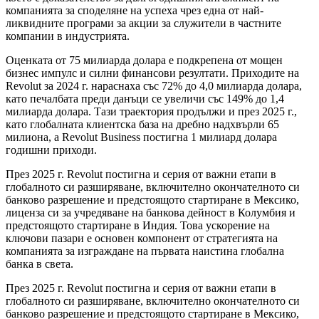
компанията за споделяне на успеха чрез една от най-
ликвидните програми за акции за служители в частните
компании в индустрията.
Оценката от 75 милиарда долара е подкрепена от мощен
бизнес импулс и силни финансови резултати. Приходите на
Revolut за 2024 г. нараснаха със 72% до 4,0 милиарда долара,
като печалбата преди данъци се увеличи със 149% до 1,4
милиарда долара. Тази траектория продължи и през 2025 г.,
като глобалната клиентска база на дребно надхвърли 65
милиона, а Revolut Business постигна 1 милиард долара
годишни приходи.
През 2025 г. Revolut постигна и серия от важни етапи в
глобалното си разширяване, включително окончателното си
банково разрешение и предстоящото стартиране в Мексико,
лиценза си за учредяване на банкова дейност в Колумбия и
предстоящото стартиране в Индия. Това ускорение на
ключови пазари е основен компонент от стратегията на
компанията за изграждане на първата наистина глобална
банка в света.
През 2025 г. Revolut постигна и серия от важни етапи в
глобалното си разширяване, включително окончателното си
банково разрешение и предстоящото стартиране в Мексико,