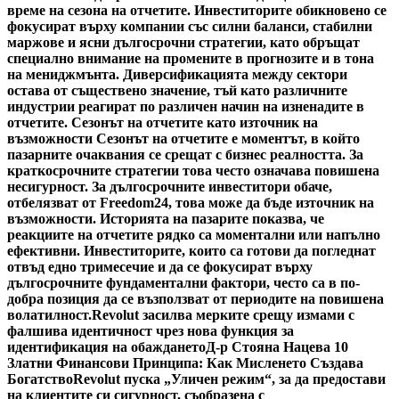
време на сезона на отчетите. Инвеститорите обикновено се
фокусират върху компании със силни баланси, стабилни
маржове и ясни дългосрочни стратегии, като обръщат
специално внимание на промените в прогнозите и в тона
на мениджмънта. Диверсификацията между сектори
остава от съществено значение, тъй като различните
индустрии реагират по различен начин на изненадите в
отчетите. Сезонът на отчетите като източник на
възможности Сезонът на отчетите е моментът, в който
пазарните очаквания се срещат с бизнес реалността. За
краткосрочните стратегии това често означава повишена
несигурност. За дългосрочните инвеститори обаче,
отбелязват от Freedom24, това може да бъде източник на
възможности. Историята на пазарите показва, че
реакциите на отчетите рядко са моментални или напълно
ефективни. Инвеститорите, които са готови да погледнат
отвъд едно тримесечие и да се фокусират върху
дългосрочните фундаментални фактори, често са в по-
добра позиция да се възползват от периодите на повишена
волатилност.
Revolut засилва мерките срещу измами с
фалшива идентичност чрез нова функция за
идентификация на обаждането
Д-р Стояна Нацева 10
Златни Финансови Принципа: Как Мисленето Създава
Богатство
Revolut пуска „Уличен режим“, за да предостави
на клиентите си сигурност, съобразена с