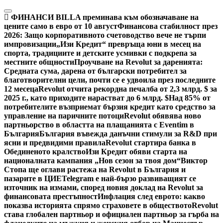
Skip
to
ФИНАНСИ
BILLA преминава към обозначаване на
content
цените само в евро от 10 август
Финансова стабилност през
2026: Защо корпоративното счетоводство вече не търпи
импровизации
„Изи Кредит“ превръща юни в месец на
спорта, традициите и детските усмивки с подкрепа за
местните общности
Проучване на Revolut за даренията:
Средната сума, дарена от български потребител за
благотворителни цели, почти се е удвоила през последните
12 месеца
Revolut отчита рекордна печалба от 2,3 млрд. $ за
2025 г., като приходите нарастват до 6 млрд. $
Над 85% от
потребителите възприемат бързия кредит като средство за
управление на паричните потоци
Revolut обявява ново
партньорство в областта на плащанията с Eventim в
България
България въвежда данъчни стимули за R&D при
ясни и предвидими правила
Revolut стартира банка в
Обединеното кралство
Изи Кредит обяви старта на
националната кампания „Нов сезон за твоя дом“
Виктор
Стопа ще оглави растежа на Revolut в България и
пазарите в ЦИЕ
Telegram е най-бързо развиващият се
източник на измами, според новия доклад на Revolut за
финансовата престъпност
Инфлация след еврото: какво
показва историята спрямо страховете в обществото
Revolut
става глобален партньор и официален партньор за гърба на