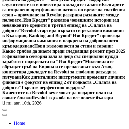
служителите си и инвестира в младите таланти
Българите
са изправени пред финансов натиск по време на сватбения
сезон – проучване на Revolut разкрива разликите между
половете
„Изи Кредит“ разказва човешките истории зад
небанковите кредити в третия епизод на „Силата на
доброто“
Revolut стартира първата си рекламна кампания
в България, Banking and Beyond
“Изи Кредит” провежда
информационна кампания в подкрепа на доброволното
кръводаряване
Нови възможности за стени и тавани:
Какво трябва да знаете преди следващия ремонт през 2025
гофина
Нова сензорна зала за деца със специални нужди
заработи с подкрепата на “Изи Кредит”
Милениалите
обръщат гръб на Европа и се пренасочват към Азия,
констатира докладът на Revolut за глобални разходи за
пътуване
Как дигиталните инструменти променят личните
финанси е фокусът на епизод 2 от подкаста „Силата на
доброто“
Търсите перфектния подарък?
Клиентите на Revolut вече могат да подарят план на
своите близки
Revolut в джоба на все повече българи
пн. авг. 10th, 2026
Home