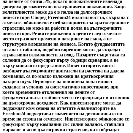
на цените от близо 5%, докато положителните изненади
доведоха до значително по-ограничени покачвания. Защо
волатилността може да е в полза на дългосрочните
инвеститори Според Freedom24 волатилността, свързана с
отчетите, обикновено е неблагоприятна за краткосрочните
стратегии, но може да работи в полза на дългосрочните
инвеститори. Резките движения в цените след отчетите
често отразяват промени в пазарните нагласи, а не
структурно влошаване на бизнеса. Когато фундаментите
останат стабилни, подобни корекции могат да създадат
атрактивни възможности за вход. Пазарите също така са
склонни да се фокусират върху бъдещи сценарии, а не
върху миналото представяне. Инвеститорите, които
разбират дългосрочните двигатели на растежа на дадена
компания, са по-малко изложени на краткосрочния
пазарен шум. Периодите на повишена волатилност
създават и условия за систематично инвестиране, при
което временните отклонения на цените от
фундаменталната стойност често се превръщат в източник
на дългосрочна доходност. Как инвеститорите могат да
подхождат към сезона на отчетите Анализаторите на
Freedom24 подчертават значението на дисциплината по
време на сезона на отчетите. Инвеститорите обикновено се
фокусират върху компании със силни баланси, стабилни
маржове и ясни дългосрочни стратегии, като обръщат