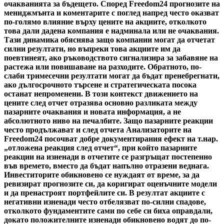
очакванията за бъдещето. Според Freedom24 прогнозите на
мениджмънта и коментарите с поглед напред често оказват
по-голямо влияние върху цените на акциите, отколкото
това дали дадена компания е надминала или не очаквания.
Тази динамика обяснява защо компании могат да отчетат
силни резултати, но въпреки това акциите им да
поевтинеят, ако ръководството сигнализира за забавяне на
растежа или повишаване на разходите. Обратното, по-
слаби тримесечни резултати могат да бъдат пренебрегнати,
ако дългосрочното търсене и стратегическата посока
останат непроменени. В този контекст движението на
цените след отчет отразява основно разликата между
пазарните очаквания и новата информация, а не
абсолютното ниво на печалбите. Защо пазарните реакции
често продължават и след отчета Анализаторите на
Freedom24 посочват добре документирания ефект на т.нар.
„отложена реакция след отчет“, при който пазарните
реакции на изненади в отчетите се разгръщат постепенно
във времето, вместо да бъдат напълно отразени веднага.
Инвеститорите обикновено се нуждаят от време, за да
ревизират прогнозите си, да коригират оценъчните модели
и да пренастроят портфейлите си. В резултат акциите с
негативни изненади често отбелязват по-силни спадове,
отколкото фундаментите сами по себе си биха оправдали,
докато положителните изненади обикновено водят до по-