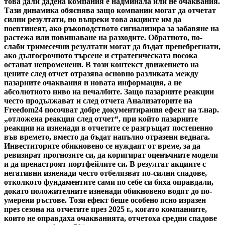
това дали дадена компания е надминала или не очаквания.
Тази динамика обяснява защо компании могат да отчетат
силни резултати, но въпреки това акциите им да
поевтинеят, ако ръководството сигнализира за забавяне на
растежа или повишаване на разходите. Обратното, по-
слаби тримесечни резултати могат да бъдат пренебрегнати,
ако дългосрочното търсене и стратегическата посока
останат непроменени. В този контекст движението на
цените след отчет отразява основно разликата между
пазарните очаквания и новата информация, а не
абсолютното ниво на печалбите. Защо пазарните реакции
често продължават и след отчета Анализаторите на
Freedom24 посочват добре документирания ефект на т.нар.
„отложена реакция след отчет“, при който пазарните
реакции на изненади в отчетите се разгръщат постепенно
във времето, вместо да бъдат напълно отразени веднага.
Инвеститорите обикновено се нуждаят от време, за да
ревизират прогнозите си, да коригират оценъчните модели
и да пренастроят портфейлите си. В резултат акциите с
негативни изненади често отбелязват по-силни спадове,
отколкото фундаментите сами по себе си биха оправдали,
докато положителните изненади обикновено водят до по-
умерени ръстове. Този ефект беше особено ясно изразен
през сезона на отчетите през 2025 г., когато компаниите,
които не оправдаха очакванията, отчетоха средни спадове