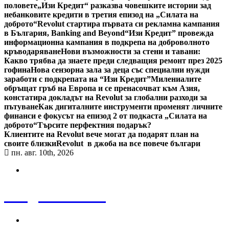
половете
„Изи Кредит“ разказва човешките истории зад
небанковите кредити в третия епизод на „Силата на
доброто“
Revolut стартира първата си рекламна кампания
в България, Banking and Beyond
“Изи Кредит” провежда
информационна кампания в подкрепа на доброволното
кръводаряване
Нови възможности за стени и тавани:
Какво трябва да знаете преди следващия ремонт през 2025
гофина
Нова сензорна зала за деца със специални нужди
заработи с подкрепата на “Изи Кредит”
Милениалите
обръщат гръб на Европа и се пренасочват към Азия,
констатира докладът на Revolut за глобални разходи за
пътуване
Как дигиталните инструменти променят личните
финанси е фокусът на епизод 2 от подкаста „Силата на
доброто“
Търсите перфектния подарък?
Клиентите на Revolut вече могат да подарят план на
своите близки
Revolut в джоба на все повече българи
пн. авг. 10th, 2026
Bulgaria News