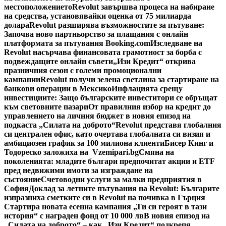
местоположението
Revolut завършва процеса на набиране
на средства, установявайки оценка от 75 милиарда
долара
Revolut разширява възможностите за пътуване:
Започва ново партньорство за плащания с онлайн
платформата за пътувания Booking.com
Изследване на
Revolut насърчава финансовата грамотност за борба с
подвеждащите онлайн съвети
„Изи Кредит“ открива
празничния сезон с големи промоционални
кампании
Revolut получи зелена светлина за стартиране на
банкови операции в Мексико
Инфлацията срещу
инвестициите: Защо българските инвеститори се обръщат
към световните пазари
От правилния избор на кредит до
управлението на личния бюджет в новия епизод на
подкаста „Силата на доброто“
Revolut представя глобалния
си централен офис, като очертава глобалната си визия и
амбициозен график за 100 милиона клиенти
Бисер Кинг и
Тодореско заложиха на Vzemipari.bg
Смяна на
поколенията: младите българи предпочитат акции и ETF
пред недвижими имоти за изграждане на
състояние
Счетоводни услуги за малки предприятия в
София
Доклад за летните пътувания на Revolut: Българите
изпразниха сметките си в Revolut на почивка в Гърция
Стартира новата есенна кампания „Ти си героят в тази
история“ с награден фонд от 10 000 лв
В новия епизод на
„Силата на доброто“ – как „Изи Кредит“ подкрепя