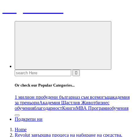
Bulgaria News
Search
for:
Or check our Popular Categories...
1 милион пробудени българи
аз съм всемогъщ
академия
за треньори
Академия Щастлив Живот
бизнес
обучения
благодарност
Книги
МВА Програми
обучения
Подкрепи ни
Home
Revolut завършва процеса на набиране на средства,