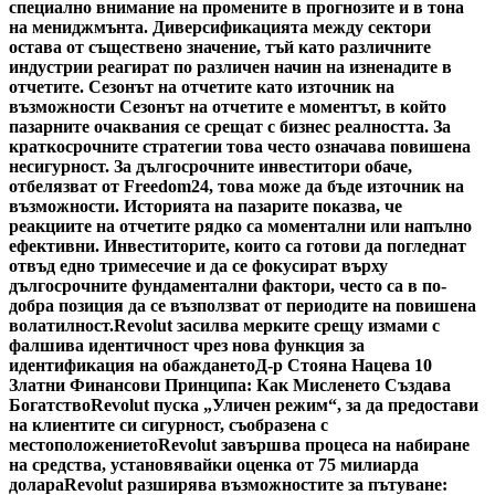
специално внимание на промените в прогнозите и в тона
на мениджмънта. Диверсификацията между сектори
остава от съществено значение, тъй като различните
индустрии реагират по различен начин на изненадите в
отчетите. Сезонът на отчетите като източник на
възможности Сезонът на отчетите е моментът, в който
пазарните очаквания се срещат с бизнес реалността. За
краткосрочните стратегии това често означава повишена
несигурност. За дългосрочните инвеститори обаче,
отбелязват от Freedom24, това може да бъде източник на
възможности. Историята на пазарите показва, че
реакциите на отчетите рядко са моментални или напълно
ефективни. Инвеститорите, които са готови да погледнат
отвъд едно тримесечие и да се фокусират върху
дългосрочните фундаментални фактори, често са в по-
добра позиция да се възползват от периодите на повишена
волатилност.
Revolut засилва мерките срещу измами с
фалшива идентичност чрез нова функция за
идентификация на обаждането
Д-р Стояна Нацева 10
Златни Финансови Принципа: Как Мисленето Създава
Богатство
Revolut пуска „Уличен режим“, за да предостави
на клиентите си сигурност, съобразена с
местоположението
Revolut завършва процеса на набиране
на средства, установявайки оценка от 75 милиарда
долара
Revolut разширява възможностите за пътуване: