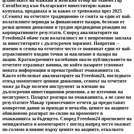
фланелките на мъжкия и женския отбор на Манчестър
Сити
Поглед към българските инвеститори: какво
купуваха, продаваха и за какво се тревожиха през 2025
г.
Сезонът на отчетите традиционно се смята за един от най-
волатилните периоди за финансовите пазари, белязан от
резки ценови движения и трудно предвидими реакции на
корпоративните резултати. Според анализаторите на
Freedom24 обаче тази волатилност не е непременно заплаха
за инвеститорите с дългосрочен хоризонт. Напротив –
именно в сезона на отчетите често се появяват едни от най-
атрактивните входни точки за навлизане в пазара на
акции. Краткосрочните колебания около публикуването на
отчетите отразяват начина, по който пазарите усвояват
новата информация и пренастройват очакванията си.
Както отбелязват анализаторите на Freedom24, погледнато
отвъд моментните ценови движения, сезонът на отчетите
може да бъде полезен инструмент за вземане на
дългосрочни инвестиционни решения, а не източник на
несигурност. Пазарът реагира на очакванията, а не само на
резултатите Макар тримесечните отчети да предоставят
конкретни данни за приходи и печалби, цените на акциите
обикновено реагират по-силно на промените в
очакванията за бъдещето. Според Freedom24 прогнозите на
мениджмънта и коментарите с поглед напред често оказват
по-голямо влияние върху цените на акциите, отколкото