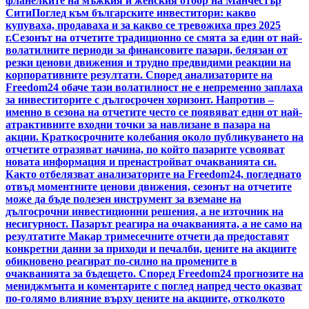
фланелките на мъжкия и женския отбор на Манчестър
Сити
Поглед към българските инвеститори: какво
купуваха, продаваха и за какво се тревожиха през 2025
г.
Сезонът на отчетите традиционно се смята за един от най-
волатилните периоди за финансовите пазари, белязан от
резки ценови движения и трудно предвидими реакции на
корпоративните резултати. Според анализаторите на
Freedom24 обаче тази волатилност не е непременно заплаха
за инвеститорите с дългосрочен хоризонт. Напротив –
именно в сезона на отчетите често се появяват едни от най-
атрактивните входни точки за навлизане в пазара на
акции. Краткосрочните колебания около публикуването на
отчетите отразяват начина, по който пазарите усвояват
новата информация и пренастройват очакванията си.
Както отбелязват анализаторите на Freedom24, погледнато
отвъд моментните ценови движения, сезонът на отчетите
може да бъде полезен инструмент за вземане на
дългосрочни инвестиционни решения, а не източник на
несигурност. Пазарът реагира на очакванията, а не само на
резултатите Макар тримесечните отчети да предоставят
конкретни данни за приходи и печалби, цените на акциите
обикновено реагират по-силно на промените в
очакванията за бъдещето. Според Freedom24 прогнозите на
мениджмънта и коментарите с поглед напред често оказват
по-голямо влияние върху цените на акциите, отколкото