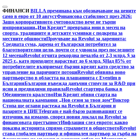
Skip
to
ФИНАНСИ
BILLA преминава към обозначаване на цените
content
само в евро от 10 август
Финансова стабилност през 2026:
Защо корпоративното счетоводство вече не търпи
импровизации
„Изи Кредит“ превръща юни в месец на
спорта, традициите и детските усмивки с подкрепа за
местните общности
Проучване на Revolut за даренията:
Средната сума, дарена от български потребител за
благотворителни цели, почти се е удвоила през последните
12 месеца
Revolut отчита рекордна печалба от 2,3 млрд. $ за
2025 г., като приходите нарастват до 6 млрд. $
Над 85% от
потребителите възприемат бързия кредит като средство за
управление на паричните потоци
Revolut обявява ново
партньорство в областта на плащанията с Eventim в
България
България въвежда данъчни стимули за R&D при
ясни и предвидими правила
Revolut стартира банка в
Обединеното кралство
Изи Кредит обяви старта на
националната кампания „Нов сезон за твоя дом“
Виктор
Стопа ще оглави растежа на Revolut в България и
пазарите в ЦИЕ
Telegram е най-бързо развиващият се
източник на измами, според новия доклад на Revolut за
финансовата престъпност
Инфлация след еврото: какво
показва историята спрямо страховете в обществото
Revolut
става глобален партньор и официален партньор за гърба на