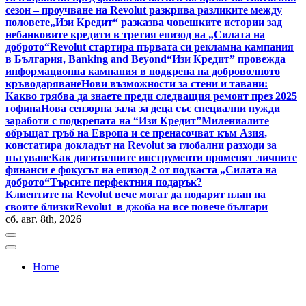
сезон – проучване на Revolut разкрива разликите между
половете
„Изи Кредит“ разказва човешките истории зад
небанковите кредити в третия епизод на „Силата на
доброто“
Revolut стартира първата си рекламна кампания
в България, Banking and Beyond
“Изи Кредит” провежда
информационна кампания в подкрепа на доброволното
кръводаряване
Нови възможности за стени и тавани:
Какво трябва да знаете преди следващия ремонт през 2025
гофина
Нова сензорна зала за деца със специални нужди
заработи с подкрепата на “Изи Кредит”
Милениалите
обръщат гръб на Европа и се пренасочват към Азия,
констатира докладът на Revolut за глобални разходи за
пътуване
Как дигиталните инструменти променят личните
финанси е фокусът на епизод 2 от подкаста „Силата на
доброто“
Търсите перфектния подарък?
Клиентите на Revolut вече могат да подарят план на
своите близки
Revolut в джоба на все повече българи
сб. авг. 8th, 2026
Home
Bulgaria News