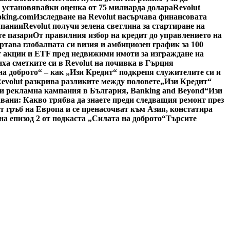
, установявайки оценка от 75 милиарда долара
Revolut
oking.com
Изследване на Revolut насърчава финансовата
мпании
Revolut получи зелена светлина за стартиране на
е пазари
От правилния избор на кредит до управлението на
ертава глобалната си визия и амбициозен график за 100
 акции и ETF пред недвижими имоти за изграждане на
иха сметките си в Revolut на почивка в Гърция
на доброто“ – как „Изи Кредит“ подкрепя служителите си и
Revolut разкрива разликите между половете
„Изи Кредит“
си рекламна кампания в България, Banking and Beyond
“Изи
авани: Какво трябва да знаете преди следващия ремонт през
 гръб на Европа и се пренасочват към Азия, констатира
а епизод 2 от подкаста „Силата на доброто“
Търсите