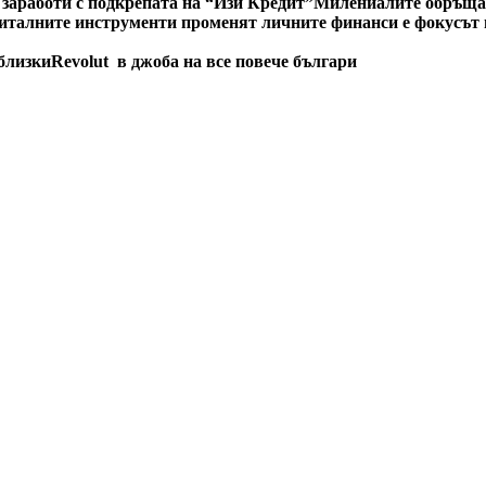
 заработи с подкрепата на “Изи Кредит”
Милениалите обръщат
италните инструменти променят личните финанси е фокусът н
 близки
Revolut в джоба на все повече българи