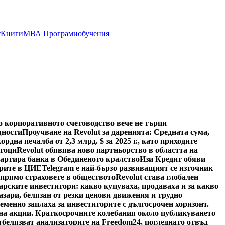
т
Книги
МВА Програми
обучения
о корпоративното счетоводство вече не търпи
щности
Проучване на Revolut за даренията: Средната сума,
ордна печалба от 2,3 млрд. $ за 2025 г., като приходите
отоци
Revolut обявява ново партньорство в областта на
тартира банка в Обединеното кралство
Изи Кредит обяви
арите в ЦИЕ
Telegram е най-бързо развиващият се източник
спрямо страховете в обществото
Revolut става глобален
арските инвеститори: какво купуваха, продаваха и за какво
азари, белязан от резки ценови движения и трудно
менно заплаха за инвеститорите с дългосрочен хоризонт.
а на акции. Краткосрочните колебания около публикуването
тбелязват анализаторите на Freedom24, погледнато отвъд