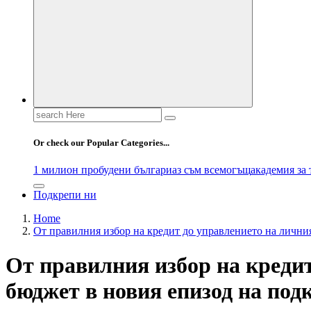
Search
for:
Or check our Popular Categories...
1 милион пробудени българи
аз съм всемогъщ
академия за
Подкрепи ни
Home
От правилния избор на кредит до управлението на личния
От правилния избор на креди
бюджет в новия епизод на под