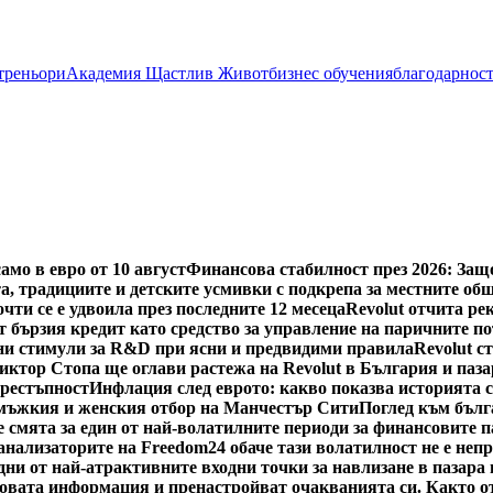
 треньори
Академия Щастлив Живот
бизнес обучения
благодарнос
мо в евро от 10 август
Финансова стабилност през 2026: Защ
а, традициите и детските усмивки с подкрепа за местните об
чти се е удвоила през последните 12 месеца
Revolut отчита рек
 бързия кредит като средство за управление на паричните п
и стимули за R&D при ясни и предвидими правила
Revolut с
иктор Стопа ще оглави растежа на Revolut в България и паз
престъпност
Инфлация след еврото: какво показва историята 
 мъжкия и женския отбор на Манчестър Сити
Поглед към бълг
е смята за един от най-волатилните периоди за финансовите п
ализаторите на Freedom24 обаче тази волатилност не е непре
едни от най-атрактивните входни точки за навлизане в пазар
 новата информация и пренастройват очакванията си. Както о