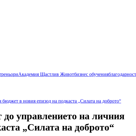
 треньори
Академия Щастлив Живот
бизнес обучения
благодарнос
 бюджет в новия епизод на подкаста „Силата на доброто“
т до управлението на личния
каста „Силата на доброто“