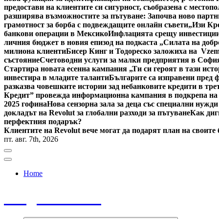
предостави на клиентите си сигурност, съобразена с местоп
разширява възможностите за пътуване: Започва ново партн
грамотност за борба с подвеждащите онлайн съвети
„Изи Кр
банкови операции в Мексико
Инфлацията срещу инвестициит
личния бюджет в новия епизод на подкаста „Силата на добр
милиона клиенти
Бисер Кинг и Тодореско заложиха на Vzem
състояние
Счетоводни услуги за малки предприятия в Софи
Стартира новата есенна кампания „Ти си героят в тази исто
инвестира в младите таланти
Българите са изправени пред ф
разказва човешките истории зад небанковите кредити в тре
Кредит” провежда информационна кампания в подкрепа на
2025 гофина
Нова сензорна зала за деца със специални нужди
докладът на Revolut за глобални разходи за пътуване
Как диг
перфектния подарък?
Клиентите на Revolut вече могат да подарят план на своите
пт. авг. 7th, 2026
Home
Bulgaria News