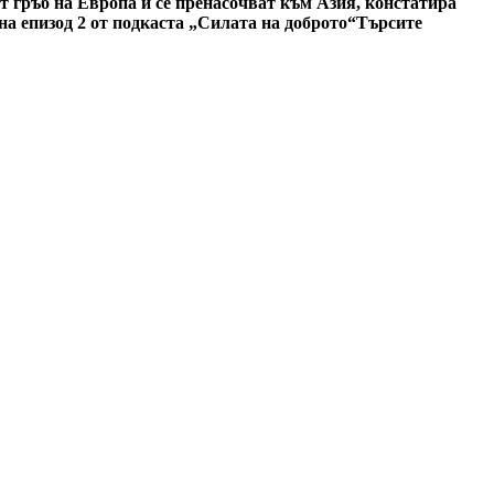
 гръб на Европа и се пренасочват към Азия, констатира
а епизод 2 от подкаста „Силата на доброто“
Търсите