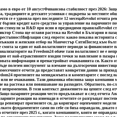
мо в евро от 10 август
Финансова стабилност през 2026: Защ
а, традициите и детските усмивки с подкрепа за местните об
чти се е удвоила през последните 12 месеца
Revolut отчита рек
 бързия кредит като средство за управление на паричните п
и стимули за R&D при ясни и предвидими правила
Revolut с
иктор Стопа ще оглави растежа на Revolut в България и паз
престъпност
Инфлация след еврото: какво показва историята 
 мъжкия и женския отбор на Манчестър Сити
Поглед към бълг
е смята за един от най-волатилните периоди за финансовите п
ализаторите на Freedom24 обаче тази волатилност не е непре
едни от най-атрактивните входни точки за навлизане в пазар
 новата информация и пренастройват очакванията си. Както о
ъде полезен инструмент за вземане на дългосрочни инвестици
имесечните отчети да предоставят конкретни данни за приход
edom24 прогнозите на мениджмънта и коментарите с поглед на
 или не очаквания. Тази динамика обяснява защо компании мо
не на растежа или повишаване на разходите. Обратното, по-с
т непроменени. В този контекст движението на цените след о
 Защо пазарните реакции често продължават и след отчета А
пазарните реакции на изненади в отчетите се разгръщат посте
 да ревизират прогнозите си, да коригират оценъчните модели
олкото фундаментите сами по себе си биха оправдали, докато
а отчетите през 2025 г., когато компаниите, които не оправда