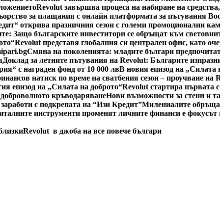
оложението
Revolut завършва процеса на набиране на средства
ьорство за плащания с онлайн платформата за пътувания Bo
едит“ открива празничния сезон с големи промоционални ка
е: Защо българските инвеститори се обръщат към световнит
ото“
Revolut представя глобалния си централен офис, като оч
ipari.bg
Смяна на поколенията: младите българи предпочитат
я
Доклад за летните пътувания на Revolut: Българите изпразн
рия“ с награден фонд от 10 000 лв
В новия епизод на „Силата 
инансов натиск по време на сватбения сезон – проучване на 
тия епизод на „Силата на доброто“
Revolut стартира първата 
 доброволното кръводаряване
Нови възможности за стени и т
 заработи с подкрепата на “Изи Кредит”
Милениалите обръщат
италните инструменти променят личните финанси е фокусът н
 близки
Revolut в джоба на все повече българи