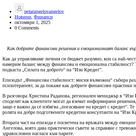
petarangelovangelov
Новини
,
Финанси
октомври 1, 2025
0 Comments
Как добрите финансови решения и емоционалният баланс върв
Как да управляваме личния си бюджет разумно, кои са най-чест
намерим баланс между финансова и емоционална стабилност? То
подкаста „Силата на доброто“ на “Изи Кредит”.
Епизодът „Финансова стабилност: мисия възможна“ събира разл
психотерапевт, за да покаже как добрите финансови практики и
В разговора Христина Раданова, регионален мениджър в “Изи 
споделят как клиентите могат да вземат информирани решения,
защо е важно да се избягва „погасяване на кредит с кредит“. Т
ролята на добре подготвените кредитни консултанти на “Изи К
Втората част на епизода е посветена на връзката между емоци
Ангелова, която дава практически съвети за справяне с тревож
здравословни нагласи към парите.