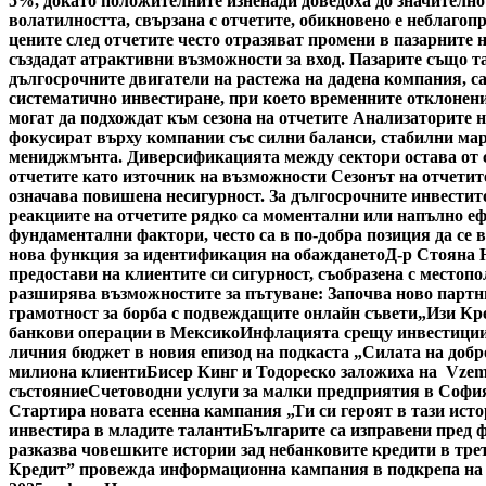
5%, докато положителните изненади доведоха до значително
волатилността, свързана с отчетите, обикновено е неблагоп
цените след отчетите често отразяват промени в пазарните 
създадат атрактивни възможности за вход. Пазарите също та
дългосрочните двигатели на растежа на дадена компания, с
систематично инвестиране, при което временните отклонени
могат да подхождат към сезона на отчетите Анализаторите н
фокусират върху компании със силни баланси, стабилни мар
мениджмънта. Диверсификацията между сектори остава от съ
отчетите като източник на възможности Сезонът на отчетите
означава повишена несигурност. За дългосрочните инвестито
реакциите на отчетите рядко са моментални или напълно ефе
фундаментални фактори, често са в по-добра позиция да се 
нова функция за идентификация на обаждането
Д-р Стояна 
предостави на клиентите си сигурност, съобразена с местоп
разширява възможностите за пътуване: Започва ново партн
грамотност за борба с подвеждащите онлайн съвети
„Изи Кр
банкови операции в Мексико
Инфлацията срещу инвестициит
личния бюджет в новия епизод на подкаста „Силата на добр
милиона клиенти
Бисер Кинг и Тодореско заложиха на Vzem
състояние
Счетоводни услуги за малки предприятия в Софи
Стартира новата есенна кампания „Ти си героят в тази исто
инвестира в младите таланти
Българите са изправени пред ф
разказва човешките истории зад небанковите кредити в тре
Кредит” провежда информационна кампания в подкрепа на