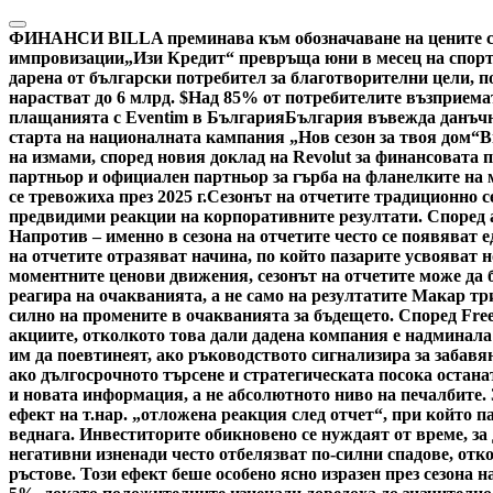
Skip
to
ФИНАНСИ
BILLA преминава към обозначаване на цените са
content
импровизации
„Изи Кредит“ превръща юни в месец на спорт
дарена от български потребител за благотворителни цели, по
нарастват до 6 млрд. $
Над 85% от потребителите възприемат
плащанията с Eventim в България
България въвежда данъчн
старта на националната кампания „Нов сезон за твоя дом“
В
на измами, според новия доклад на Revolut за финансовата 
партньор и официален партньор за гърба на фланелките на
се тревожиха през 2025 г.
Сезонът на отчетите традиционно с
предвидими реакции на корпоративните резултати. Според ан
Напротив – именно в сезона на отчетите често се появяват 
на отчетите отразяват начина, по който пазарите усвояват
моментните ценови движения, сезонът на отчетите може да б
реагира на очакванията, а не само на резултатите Макар тр
силно на промените в очакванията за бъдещето. Според Fre
акциите, отколкото това дали дадена компания е надминала
им да поевтинеят, ако ръководството сигнализира за забавя
ако дългосрочното търсене и стратегическата посока остана
и новата информация, а не абсолютното ниво на печалбите.
ефект на т.нар. „отложена реакция след отчет“, при който 
веднага. Инвеститорите обикновено се нуждаят от време, за
негативни изненади често отбелязват по-силни спадове, отк
ръстове. Този ефект беше особено ясно изразен през сезона н