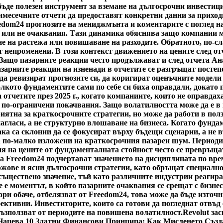
ъде полезен инструмент за вземане на дългосрочни инвестици
имесечните отчети да предоставят конкретни данни за приход
edom24 прогнозите на мениджмънта и коментарите с поглед на
 или не очаквания. Тази динамика обяснява защо компании мо
не на растежа или повишаване на разходите. Обратното, по-с
т непроменени. В този контекст движението на цените след о
 Защо пазарните реакции често продължават и след отчета А
пазарните реакции на изненади в отчетите се разгръщат посте
 да ревизират прогнозите си, да коригират оценъчните модели
олкото фундаментите сами по себе си биха оправдали, докато
а отчетите през 2025 г., когато компаниите, които не оправда
 по-ограничени покачвания. Защо волатилността може да е в
риятна за краткосрочните стратегии, но може да работи в пол
нагласи, а не структурно влошаване на бизнеса. Когато фунда
ка са склонни да се фокусират върху бъдещи сценарии, а не 
а по-малко изложени на краткосрочния пазарен шум. Периоди
я на цените от фундаменталната стойност често се превръщат
а Freedom24 подчертават значението на дисциплината по врем
жове и ясни дългосрочни стратегии, като обръщат специално
ществено значение, тъй като различните индустрии реагират 
 е моментът, в който пазарните очаквания се срещат с бизнес
ри обаче, отбелязват от Freedom24, това може да бъде източн
ктивни. Инвеститорите, които са готови да погледнат отвъд 
възползват от периодите на повишена волатилност.
Revolut за
Нацева 10 Златни Финансови Принципа: Как Мисленето Създ