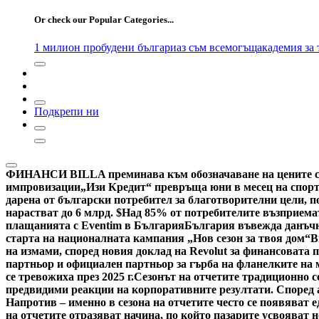
for:
Or check our Popular Categories...
1 милион пробудени българи
аз съм всемогъщ
академия за
Подкрепи ни
ФИНАНСИ
BILLA преминава към обозначаване на цените са
импровизации
„Изи Кредит“ превръща юни в месец на спорт
дарена от български потребител за благотворителни цели, по
нарастват до 6 млрд. $
Над 85% от потребителите възприемат
плащанията с Eventim в България
България въвежда данъчн
старта на националната кампания „Нов сезон за твоя дом“
В
на измами, според новия доклад на Revolut за финансовата 
партньор и официален партньор за гърба на фланелките на
се тревожиха през 2025 г.
Сезонът на отчетите традиционно с
предвидими реакции на корпоративните резултати. Според ан
Напротив – именно в сезона на отчетите често се появяват 
на отчетите отразяват начина, по който пазарите усвояват