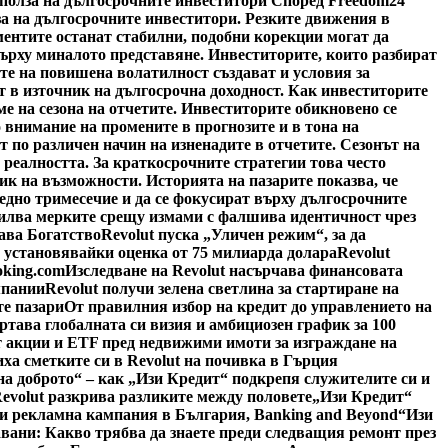
 полза на дългосрочните инвеститори Според Freedom24
за на дългосрочните инвеститори. Резките движения в
ментите останат стабилни, подобни корекции могат да
върху миналото представяне. Инвеститорите, които разбират
те на повишена волатилност създават и условия за
 в източник на дългосрочна доходност. Как инвеститорите
е на сезона на отчетите. Инвеститорите обикновено се
 внимание на промените в прогнозите и в тона на
по различен начин на изненадите в отчетите. Сезонът на
 реалността. За краткосрочните стратегии това често
ик на възможности. Историята на пазарите показва, че
едно тримесечие и да се фокусират върху дългосрочните
силва мерките срещу измами с фалшива идентичност чрез
ава Богатство
Revolut пуска „Уличен режим“, за да
, установявайки оценка от 75 милиарда долара
Revolut
oking.com
Изследване на Revolut насърчава финансовата
мпании
Revolut получи зелена светлина за стартиране на
е пазари
От правилния избор на кредит до управлението на
ертава глобалната си визия и амбициозен график за 100
 акции и ETF пред недвижими имоти за изграждане на
иха сметките си в Revolut на почивка в Гърция
на доброто“ – как „Изи Кредит“ подкрепя служителите си и
Revolut разкрива разликите между половете
„Изи Кредит“
си рекламна кампания в България, Banking and Beyond
“Изи
авани: Какво трябва да знаете преди следващия ремонт през