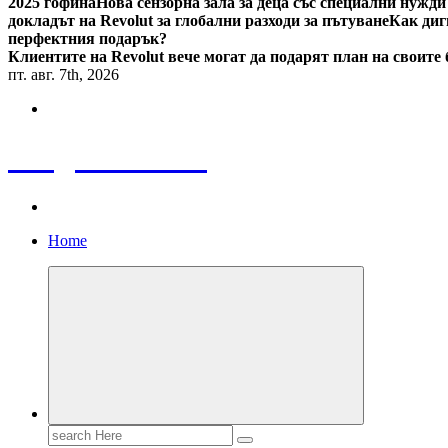
2025 гофина
Нова сензорна зала за деца със специални нужди
докладът на Revolut за глобални разходи за пътуване
Как диг
перфектния подарък?
Клиентите на Revolut вече могат да подарят план на своите
пт. авг. 7th, 2026
Bulgaria News
Home
Search