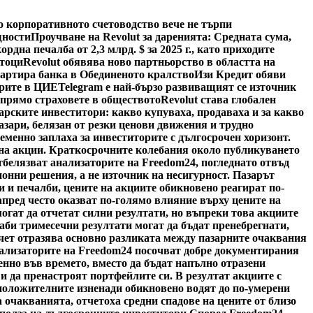
о корпоративното счетоводство вече не търпи
щности
Проучване на Revolut за даренията: Средната сума,
ордна печалба от 2,3 млрд. $ за 2025 г., като приходите
отоци
Revolut обявява ново партньорство в областта на
тартира банка в Обединеното кралство
Изи Кредит обяви
арите в ЦИЕ
Telegram е най-бързо развиващият се източник
спрямо страховете в обществото
Revolut става глобален
арските инвеститори: какво купуваха, продаваха и за какво
азари, белязан от резки ценови движения и трудно
менно заплаха за инвеститорите с дългосрочен хоризонт.
а на акции. Краткосрочните колебания около публикуването
тбелязват анализаторите на Freedom24, погледнато отвъд
онни решения, а не източник на несигурност. Пазарът
и и печалби, цените на акциите обикновено реагират по-
пред често оказват по-голямо влияние върху цените на
гат да отчетат силни резултати, но въпреки това акциите
лаби тримесечни резултати могат да бъдат пренебрегнати,
тчет отразява основно разликата между пазарните очаквания
нализаторите на Freedom24 посочват добре документирания
пенно във времето, вместо да бъдат напълно отразени
 и да пренастроят портфейлите си. В резултат акциите с
 положителните изненади обикновено водят до по-умерени
ха очакванията, отчетоха средни спадове на цените от близо