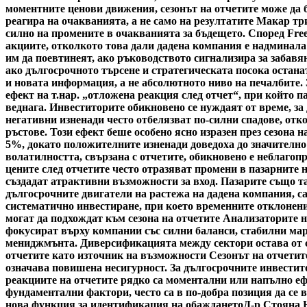
моментните ценови движения, сезонът на отчетите може да б
реагира на очакванията, а не само на резултатите Макар тр
силно на промените в очакванията за бъдещето. Според Fre
акциите, отколкото това дали дадена компания е надминала
им да поевтинеят, ако ръководството сигнализира за забавя
ако дългосрочното търсене и стратегическата посока остана
и новата информация, а не абсолютното ниво на печалбите.
ефект на т.нар. „отложена реакция след отчет“, при който 
веднага. Инвеститорите обикновено се нуждаят от време, за
негативни изненади често отбелязват по-силни спадове, отк
ръстове. Този ефект беше особено ясно изразен през сезона н
5%, докато положителните изненади доведоха до значително
волатилността, свързана с отчетите, обикновено е неблагоп
цените след отчетите често отразяват промени в пазарните 
създадат атрактивни възможности за вход. Пазарите също та
дългосрочните двигатели на растежа на дадена компания, с
систематично инвестиране, при което временните отклонени
могат да подхождат към сезона на отчетите Анализаторите н
фокусират върху компании със силни баланси, стабилни мар
мениджмънта. Диверсификацията между сектори остава от съ
отчетите като източник на възможности Сезонът на отчетите
означава повишена несигурност. За дългосрочните инвестито
реакциите на отчетите рядко са моментални или напълно ефе
фундаментални фактори, често са в по-добра позиция да се 
нова функция за идентификация на обаждането
Д-р Стояна 