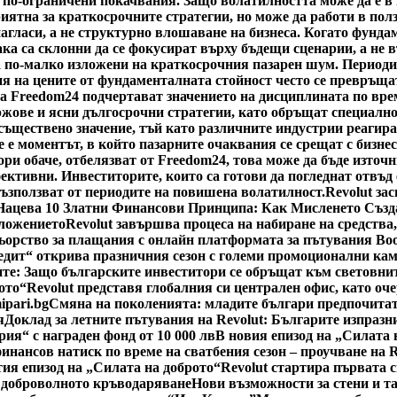
 по-ограничени покачвания. Защо волатилността може да е в
риятна за краткосрочните стратегии, но може да работи в пол
нагласи, а не структурно влошаване на бизнеса. Когато фунда
ка са склонни да се фокусират върху бъдещи сценарии, а не 
а по-малко изложени на краткосрочния пазарен шум. Периоди
я на цените от фундаменталната стойност често се превръщат
а Freedom24 подчертават значението на дисциплината по врем
жове и ясни дългосрочни стратегии, като обръщат специално
ществено значение, тъй като различните индустрии реагират 
 е моментът, в който пазарните очаквания се срещат с бизнес
ри обаче, отбелязват от Freedom24, това може да бъде източн
ктивни. Инвеститорите, които са готови да погледнат отвъд 
възползват от периодите на повишена волатилност.
Revolut за
Нацева 10 Златни Финансови Принципа: Как Мисленето Създ
оложението
Revolut завършва процеса на набиране на средства
ьорство за плащания с онлайн платформата за пътувания Bo
едит“ открива празничния сезон с големи промоционални ка
е: Защо българските инвеститори се обръщат към световнит
ото“
Revolut представя глобалния си централен офис, като оч
ipari.bg
Смяна на поколенията: младите българи предпочитат
я
Доклад за летните пътувания на Revolut: Българите изпразн
рия“ с награден фонд от 10 000 лв
В новия епизод на „Силата 
инансов натиск по време на сватбения сезон – проучване на 
тия епизод на „Силата на доброто“
Revolut стартира първата 
 доброволното кръводаряване
Нови възможности за стени и т