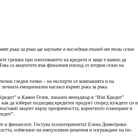
ят ръка за ръка ще научите в последния епизод от този сезон
ите грешки при използването на кредити и защо е важно да
ва са акцентите във финалния епизод от втория сезон на
ични гледни точки – на експерти от компанията и на
 личната емоционална нагласа вървят ръка за ръка.
Кредит” и Камен Гелев, зонален мениджър в “Изи Кредит”
 как да изберат подходящ кредитен продукт според нуждите си и
е поставят акцент върху прозрачността, коректното планиране и
редит”.
ите и финансите. Гостува психотерапевтът Елена Димитрова-
ността, избягване на импулсивни решения и изграждане на по-