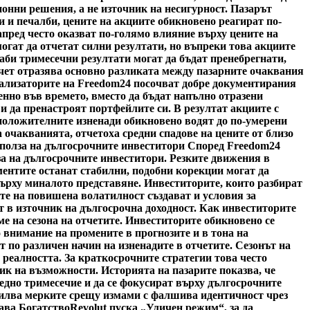
онни решения, а не източник на несигурност. Пазарът
и и печалби, цените на акциите обикновено реагират по-
пред често оказват по-голямо влияние върху цените на
гат да отчетат силни резултати, но въпреки това акциите
лаби тримесечни резултати могат да бъдат пренебрегнати,
тчет отразява основно разликата между пазарните очаквания
нализаторите на Freedom24 посочват добре документирания
пенно във времето, вместо да бъдат напълно отразени
 и да пренастроят портфейлите си. В резултат акциите с
 положителните изненади обикновено водят до по-умерени
ха очакванията, отчетоха средни спадове на цените от близо
 полза на дългосрочните инвеститори Според Freedom24
за на дългосрочните инвеститори. Резките движения в
ментите останат стабилни, подобни корекции могат да
върху миналото представяне. Инвеститорите, които разбират
те на повишена волатилност създават и условия за
 в източник на дългосрочна доходност. Как инвеститорите
е на сезона на отчетите. Инвеститорите обикновено се
 внимание на промените в прогнозите и в тона на
по различен начин на изненадите в отчетите. Сезонът на
 реалността. За краткосрочните стратегии това често
ик на възможности. Историята на пазарите показва, че
едно тримесечие и да се фокусират върху дългосрочните
силва мерките срещу измами с фалшива идентичност чрез
ава Богатство
Revolut пуска „Уличен режим“, за да