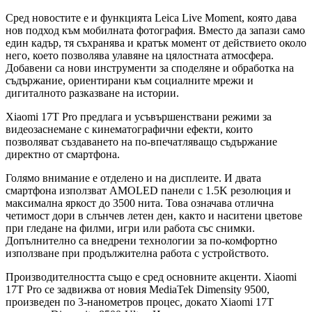
Сред новостите е и функцията Leica Live Moment, която дава
нов подход към мобилната фотография. Вместо да запази само
един кадър, тя съхранява и кратък момент от действието около
него, което позволява улавяне на цялостната атмосфера.
Добавени са нови инструменти за споделяне и обработка на
съдържание, ориентирани към социалните мрежи и
дигиталното разказване на истории.
Xiaomi 17T Pro предлага и усъвършенствани режими за
видеозаснемане с кинематографични ефекти, които
позволяват създаването на по-впечатляващо съдържание
директно от смартфона.
Голямо внимание е отделено и на дисплеите. И двата
смартфона използват AMOLED панели с 1.5K резолюция и
максимална яркост до 3500 нита. Това означава отлична
четимост дори в слънчев летен ден, както и наситени цветове
при гледане на филми, игри или работа със снимки.
Допълнително са внедрени технологии за по-комфортно
използване при продължителна работа с устройството.
Производителността също е сред основните акценти. Xiaomi
17T Pro се задвижва от новия MediaTek Dimensity 9500,
произведен по 3-нанометров процес, докато Xiaomi 17T