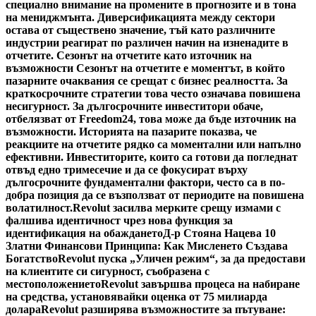
специално внимание на промените в прогнозите и в тона
на мениджмънта. Диверсификацията между сектори
остава от съществено значение, тъй като различните
индустрии реагират по различен начин на изненадите в
отчетите. Сезонът на отчетите като източник на
възможности Сезонът на отчетите е моментът, в който
пазарните очаквания се срещат с бизнес реалността. За
краткосрочните стратегии това често означава повишена
несигурност. За дългосрочните инвеститори обаче,
отбелязват от Freedom24, това може да бъде източник на
възможности. Историята на пазарите показва, че
реакциите на отчетите рядко са моментални или напълно
ефективни. Инвеститорите, които са готови да погледнат
отвъд едно тримесечие и да се фокусират върху
дългосрочните фундаментални фактори, често са в по-
добра позиция да се възползват от периодите на повишена
волатилност.
Revolut засилва мерките срещу измами с
фалшива идентичност чрез нова функция за
идентификация на обаждането
Д-р Стояна Нацева 10
Златни Финансови Принципа: Как Мисленето Създава
Богатство
Revolut пуска „Уличен режим“, за да предостави
на клиентите си сигурност, съобразена с
местоположението
Revolut завършва процеса на набиране
на средства, установявайки оценка от 75 милиарда
долара
Revolut разширява възможностите за пътуване: