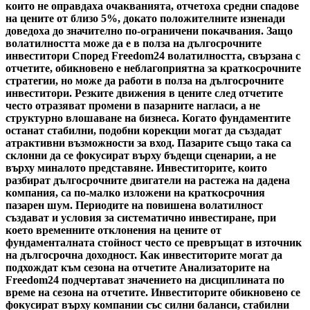
които не оправдаха очакванията, отчетоха средни спадове
на цените от близо 5%, докато положителните изненади
доведоха до значително по-ограничени покачвания. Защо
волатилността може да е в полза на дългосрочните
инвеститори Според Freedom24 волатилността, свързана с
отчетите, обикновено е неблагоприятна за краткосрочните
стратегии, но може да работи в полза на дългосрочните
инвеститори. Резките движения в цените след отчетите
често отразяват промени в пазарните нагласи, а не
структурно влошаване на бизнеса. Когато фундаментите
останат стабилни, подобни корекции могат да създадат
атрактивни възможности за вход. Пазарите също така са
склонни да се фокусират върху бъдещи сценарии, а не
върху миналото представяне. Инвеститорите, които
разбират дългосрочните двигатели на растежа на дадена
компания, са по-малко изложени на краткосрочния
пазарен шум. Периодите на повишена волатилност
създават и условия за систематично инвестиране, при
което временните отклонения на цените от
фундаменталната стойност често се превръщат в източник
на дългосрочна доходност. Как инвеститорите могат да
подхождат към сезона на отчетите Анализаторите на
Freedom24 подчертават значението на дисциплината по
време на сезона на отчетите. Инвеститорите обикновено се
фокусират върху компании със силни баланси, стабилни