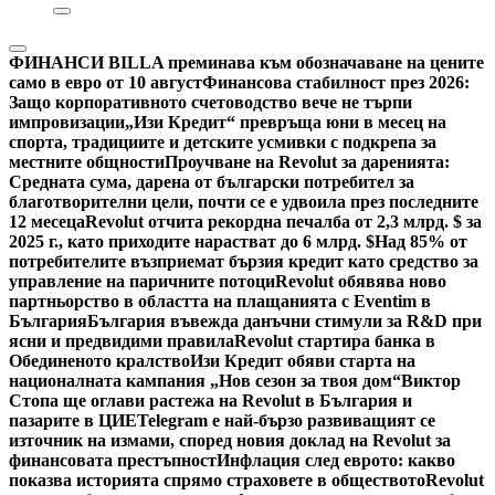
ФИНАНСИ
BILLA преминава към обозначаване на цените
само в евро от 10 август
Финансова стабилност през 2026:
Защо корпоративното счетоводство вече не търпи
импровизации
„Изи Кредит“ превръща юни в месец на
спорта, традициите и детските усмивки с подкрепа за
местните общности
Проучване на Revolut за даренията:
Средната сума, дарена от български потребител за
благотворителни цели, почти се е удвоила през последните
12 месеца
Revolut отчита рекордна печалба от 2,3 млрд. $ за
2025 г., като приходите нарастват до 6 млрд. $
Над 85% от
потребителите възприемат бързия кредит като средство за
управление на паричните потоци
Revolut обявява ново
партньорство в областта на плащанията с Eventim в
България
България въвежда данъчни стимули за R&D при
ясни и предвидими правила
Revolut стартира банка в
Обединеното кралство
Изи Кредит обяви старта на
националната кампания „Нов сезон за твоя дом“
Виктор
Стопа ще оглави растежа на Revolut в България и
пазарите в ЦИЕ
Telegram е най-бързо развиващият се
източник на измами, според новия доклад на Revolut за
финансовата престъпност
Инфлация след еврото: какво
показва историята спрямо страховете в обществото
Revolut