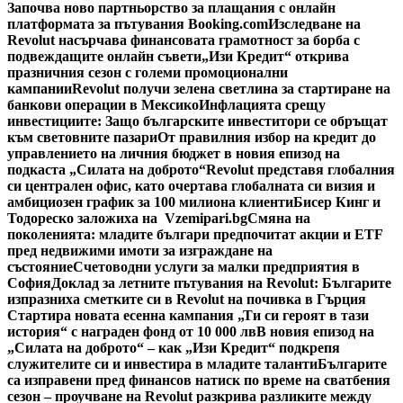
Започва ново партньорство за плащания с онлайн
платформата за пътувания Booking.com
Изследване на
Revolut насърчава финансовата грамотност за борба с
подвеждащите онлайн съвети
„Изи Кредит“ открива
празничния сезон с големи промоционални
кампании
Revolut получи зелена светлина за стартиране на
банкови операции в Мексико
Инфлацията срещу
инвестициите: Защо българските инвеститори се обръщат
към световните пазари
От правилния избор на кредит до
управлението на личния бюджет в новия епизод на
подкаста „Силата на доброто“
Revolut представя глобалния
си централен офис, като очертава глобалната си визия и
амбициозен график за 100 милиона клиенти
Бисер Кинг и
Тодореско заложиха на Vzemipari.bg
Смяна на
поколенията: младите българи предпочитат акции и ETF
пред недвижими имоти за изграждане на
състояние
Счетоводни услуги за малки предприятия в
София
Доклад за летните пътувания на Revolut: Българите
изпразниха сметките си в Revolut на почивка в Гърция
Стартира новата есенна кампания „Ти си героят в тази
история“ с награден фонд от 10 000 лв
В новия епизод на
„Силата на доброто“ – как „Изи Кредит“ подкрепя
служителите си и инвестира в младите таланти
Българите
са изправени пред финансов натиск по време на сватбения
сезон – проучване на Revolut разкрива разликите между