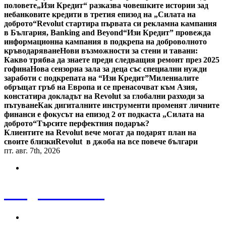
половете
„Изи Кредит“ разказва човешките истории зад
небанковите кредити в третия епизод на „Силата на
доброто“
Revolut стартира първата си рекламна кампания
в България, Banking and Beyond
“Изи Кредит” провежда
информационна кампания в подкрепа на доброволното
кръводаряване
Нови възможности за стени и тавани:
Какво трябва да знаете преди следващия ремонт през 2025
гофина
Нова сензорна зала за деца със специални нужди
заработи с подкрепата на “Изи Кредит”
Милениалите
обръщат гръб на Европа и се пренасочват към Азия,
констатира докладът на Revolut за глобални разходи за
пътуване
Как дигиталните инструменти променят личните
финанси е фокусът на епизод 2 от подкаста „Силата на
доброто“
Търсите перфектния подарък?
Клиентите на Revolut вече могат да подарят план на
своите близки
Revolut в джоба на все повече българи
пт. авг. 7th, 2026
Bulgaria News