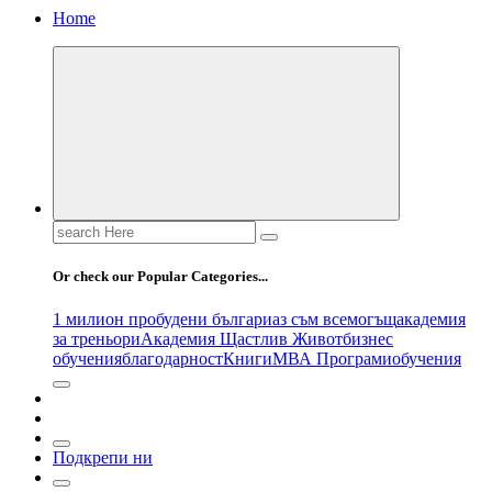
Home
Search
for:
Or check our Popular Categories...
1 милион пробудени българи
аз съм всемогъщ
академия
за треньори
Академия Щастлив Живот
бизнес
обучения
благодарност
Книги
МВА Програми
обучения
Подкрепи ни