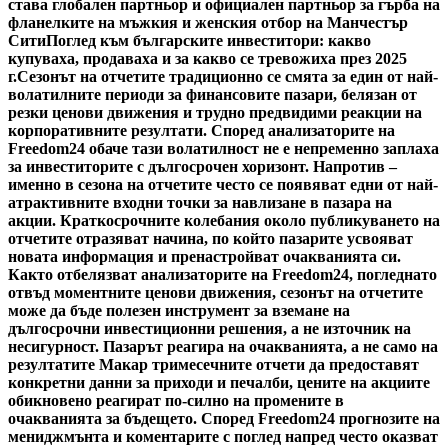
става глобален партньор и официален партньор за гърба на
фланелките на мъжкия и женския отбор на Манчестър
Сити
Поглед към българските инвеститори: какво
купуваха, продаваха и за какво се тревожиха през 2025
г.
Сезонът на отчетите традиционно се смята за един от най-
волатилните периоди за финансовите пазари, белязан от
резки ценови движения и трудно предвидими реакции на
корпоративните резултати. Според анализаторите на
Freedom24 обаче тази волатилност не е непременно заплаха
за инвеститорите с дългосрочен хоризонт. Напротив –
именно в сезона на отчетите често се появяват едни от най-
атрактивните входни точки за навлизане в пазара на
акции. Краткосрочните колебания около публикуването на
отчетите отразяват начина, по който пазарите усвояват
новата информация и пренастройват очакванията си.
Както отбелязват анализаторите на Freedom24, погледнато
отвъд моментните ценови движения, сезонът на отчетите
може да бъде полезен инструмент за вземане на
дългосрочни инвестиционни решения, а не източник на
несигурност. Пазарът реагира на очакванията, а не само на
резултатите Макар тримесечните отчети да предоставят
конкретни данни за приходи и печалби, цените на акциите
обикновено реагират по-силно на промените в
очакванията за бъдещето. Според Freedom24 прогнозите на
мениджмънта и коментарите с поглед напред често оказват