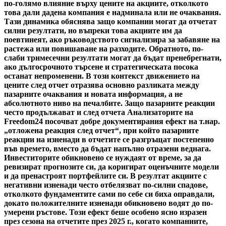
по-голямо влияние върху цените на акциите, отколкото
това дали дадена компания е надминала или не очаквания.
Тази динамика обяснява защо компании могат да отчетат
силни резултати, но въпреки това акциите им да
поевтинеят, ако ръководството сигнализира за забавяне на
растежа или повишаване на разходите. Обратното, по-
слаби тримесечни резултати могат да бъдат пренебрегнати,
ако дългосрочното търсене и стратегическата посока
останат непроменени. В този контекст движението на
цените след отчет отразява основно разликата между
пазарните очаквания и новата информация, а не
абсолютното ниво на печалбите. Защо пазарните реакции
често продължават и след отчета Анализаторите на
Freedom24 посочват добре документирания ефект на т.нар.
„отложена реакция след отчет“, при който пазарните
реакции на изненади в отчетите се разгръщат постепенно
във времето, вместо да бъдат напълно отразени веднага.
Инвеститорите обикновено се нуждаят от време, за да
ревизират прогнозите си, да коригират оценъчните модели
и да пренастроят портфейлите си. В резултат акциите с
негативни изненади често отбелязват по-силни спадове,
отколкото фундаментите сами по себе си биха оправдали,
докато положителните изненади обикновено водят до по-
умерени ръстове. Този ефект беше особено ясно изразен
през сезона на отчетите през 2025 г., когато компаниите,