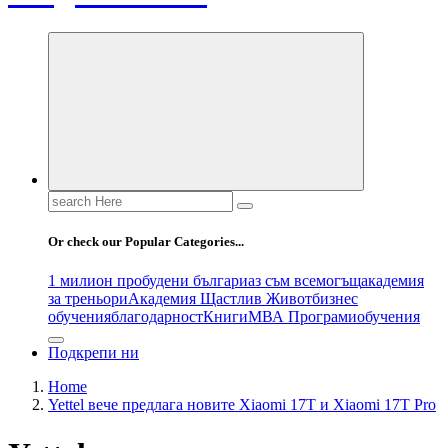
Search
for:
Or check our Popular Categories...
1 милион пробудени българи
аз съм всемогъщ
академия
за треньори
Академия Щастлив Живот
бизнес
обучения
благодарност
Книги
МВА Програми
обучения
Подкрепи ни
Home
Yettel вече предлага новите Xiaomi 17T и Xiaomi 17T Pro