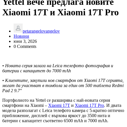
Yettel вече предлага новите
Xiaomi 17T и Xiaomi 17T Pro
petarangelovangelov
Новини
юни 3, 2026
0 Comments
• Новата серия залага на Leica телефото фотография и
батерии с капацитет до 7000 mAh
• Клиентите, закупили нов смартфон
от Xiaomi 17T серията
,
могат да участват в томбола за един от 500 таблета Redmi
Pad 2 9.7″
Портфолиото на Yettel се разширява с най-новата серия
смартфони на Xiaomi –
Xiaomi 17T
и
Xiaomi 17T Pro
. И двата
модела разполагат с Leica телефото камера с 5-кратно оптично
приближение, дисплей с върхова яркост до 3500 нита и
батерии с капацитет съответно 6500 mAh и 7000 mAh.