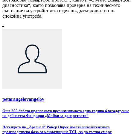
диагностика“, която позволява проверка на техническото
състояние на устройството с цел по-дълъг живот и по-
спокойна употреба.
petarangelovangelov
Навигация
Още 200 бебета проплакаха през изминалата една година благодарение
на дейността Фондация „Майки за донорството“
Легендата на „Арсенал“ Робер Пирес посети интелигентната
производствена база за климатици на TCL, за да тества смарт