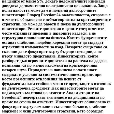
на цените от близо 5%, докато положителните изненади
доведоха до значително по-ограничени покачвания. Защо
волатилността може да е в полза на дългосрочните
инвеститори Според Freedom24 волатилността, свързана с
отчетите, обикновено е неблагоприятна за краткосрочните
стратегии, но може да работи в полза на дългосрочните
инвеститори. Резките движения в цените след отчетите
често отразяват промени в пазарните нагласи, а не
структурно влошаване на бизнеса. Когато фундаментите
останат стабилни, подобни корекции могат да създадат
атрактивни възможности за вход. Пазарите също така са
склонни да се фокусират върху бъдещи сценарии, а не
върху миналото представяне. Инвеститорите, които
разбират дългосрочните двигатели на растежа на дадена
компания, са по-малко изложени на краткосрочния
пазарен шум. Периодите на повишена волатилност
създават и условия за систематично инвестиране, при
което временните отклонения на цените от
фундаменталната стойност често се превръщат в източник
на дългосрочна доходност. Как инвеститорите могат да
подхождат към сезона на отчетите Анализаторите на
Freedom24 подчертават значението на дисциплината по
време на сезона на отчетите. Инвеститорите обикновено се
фокусират върху компании със силни баланси, стабилни
маржове и ясни дългосрочни стратегии, като обръщат