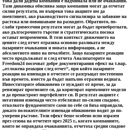
това дали дадена компания е надминала или не очаквания.
Тази динамика обяснява защо компании могат да отчетат
силни резултати, но въпреки това акциите им да
поевтинеят, ако ръководството сигнализира за забавяне на
растежа или повишаване на разходите. Обратното, по-
слаби тримесечни резултати могат да бъдат пренебрегнати,
ако дългосрочното търсене и стратегическата посока
останат непроменени. В този контекст движението на
цените след отчет отразява основно разликата между
пазарните очаквания и новата информация, а не
абсолютното ниво на печалбите. Защо пазарните реакции
често продължават и след отчета Анализаторите на
Freedom24 посочват добре документирания ефект на т.нар.
„отложена реакция след отчет“, при който пазарните
реакции на изненади в отчетите се разгръщат постепенно
във времето, вместо да бъдат напълно отразени веднага.
Инвеститорите обикновено се нуждаят от време, за да
ревизират прогнозите си, да коригират оценъчните модели
и да пренастроят портфейлите си. В резултат акциите с
негативни изненади често отбелязват по-силни спадове,
отколкото фундаментите сами по себе си биха оправдали,
докато положителните изненади обикновено водят до по-
умерени ръстове. Този ефект беше особено ясно изразен
през сезона на отчетите през 2025 г., когато компаниите,
които не оправдаха очакванията, отчетоха средни спадове