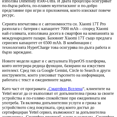
използва Dimensity 8500-Ultra. И двата процесора осигуряват
по-бърза работа, по-плавен мултитаскинг и по-добро
представяне при игри и приложения, които изискват повече
ресурс.
Серията впечатлява и с автономността си. Xiaomi 17T Pro
разполага с батерия с капацитет 7000 mAh – според Xiaomi
най-голямата, използвана досега в смартфон на компанията за
международните пазари. Базовият Xiaomi 17T също предлага
сериозен капацитет от 6500 mAh. В комбинация с
технологията HyperCharge това осигурява по-дълга работа и
бързо зареждане.
Новите модели идват и с актуалната HyperOS платформа,
която интегрира редица функции, базирани на изкуствен
интелект. Сред тях са Google Gemini, Circle to Search и други
инструменти, които улесняват търсенето на информация,
работата с текст и ежедневните задачи.
Като част от програмата „
Смартфон Вселена
“, клиентите на
Yettel могат да се възползват от допълнителна грижа за своите
устройства и по-голямо спокойствие при ежедневната им
употреба. Тя включва допълнителни услуги и грижа за
устройството след покупката, сред които достъп до
сертифициран Yettel сервиз, възможност за допълнителна
застраховка „Смартфон протект“, както и услугата „Смартфон