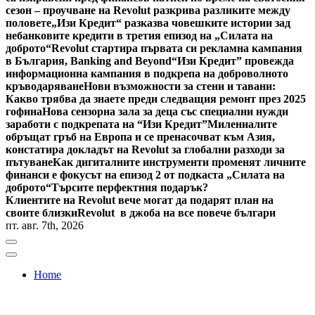
сезон – проучване на Revolut разкрива разликите между
половете
„Изи Кредит“ разказва човешките истории зад
небанковите кредити в третия епизод на „Силата на
доброто“
Revolut стартира първата си рекламна кампания
в България, Banking and Beyond
“Изи Кредит” провежда
информационна кампания в подкрепа на доброволното
кръводаряване
Нови възможности за стени и тавани:
Какво трябва да знаете преди следващия ремонт през 2025
гофина
Нова сензорна зала за деца със специални нужди
заработи с подкрепата на “Изи Кредит”
Милениалите
обръщат гръб на Европа и се пренасочват към Азия,
констатира докладът на Revolut за глобални разходи за
пътуване
Как дигиталните инструменти променят личните
финанси е фокусът на епизод 2 от подкаста „Силата на
доброто“
Търсите перфектния подарък?
Клиентите на Revolut вече могат да подарят план на
своите близки
Revolut в джоба на все повече българи
пт. авг. 7th, 2026
Home
Bulgaria News