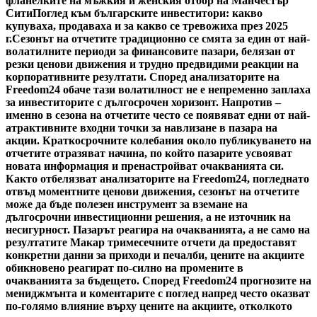
фланелките на мъжкия и женския отбор на Манчестър
Сити
Поглед към българските инвеститори: какво
купуваха, продаваха и за какво се тревожиха през 2025
г.
Сезонът на отчетите традиционно се смята за един от най-
волатилните периоди за финансовите пазари, белязан от
резки ценови движения и трудно предвидими реакции на
корпоративните резултати. Според анализаторите на
Freedom24 обаче тази волатилност не е непременно заплаха
за инвеститорите с дългосрочен хоризонт. Напротив –
именно в сезона на отчетите често се появяват едни от най-
атрактивните входни точки за навлизане в пазара на
акции. Краткосрочните колебания около публикуването на
отчетите отразяват начина, по който пазарите усвояват
новата информация и пренастройват очакванията си.
Както отбелязват анализаторите на Freedom24, погледнато
отвъд моментните ценови движения, сезонът на отчетите
може да бъде полезен инструмент за вземане на
дългосрочни инвестиционни решения, а не източник на
несигурност. Пазарът реагира на очакванията, а не само на
резултатите Макар тримесечните отчети да предоставят
конкретни данни за приходи и печалби, цените на акциите
обикновено реагират по-силно на промените в
очакванията за бъдещето. Според Freedom24 прогнозите на
мениджмънта и коментарите с поглед напред често оказват
по-голямо влияние върху цените на акциите, отколкото