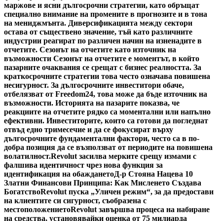
маржове и ясни дългосрочни стратегии, като обръщат
специално внимание на промените в прогнозите и в тона
на мениджмънта. Диверсификацията между сектори
остава от съществено значение, тъй като различните
индустрии реагират по различен начин на изненадите в
отчетите. Сезонът на отчетите като източник на
възможности Сезонът на отчетите е моментът, в който
пазарните очаквания се срещат с бизнес реалността. За
краткосрочните стратегии това често означава повишена
несигурност. За дългосрочните инвеститори обаче,
отбелязват от Freedom24, това може да бъде източник на
възможности. Историята на пазарите показва, че
реакциите на отчетите рядко са моментални или напълно
ефективни. Инвеститорите, които са готови да погледнат
отвъд едно тримесечие и да се фокусират върху
дългосрочните фундаментални фактори, често са в по-
добра позиция да се възползват от периодите на повишена
волатилност.
Revolut засилва мерките срещу измами с
фалшива идентичност чрез нова функция за
идентификация на обаждането
Д-р Стояна Нацева 10
Златни Финансови Принципа: Как Мисленето Създава
Богатство
Revolut пуска „Уличен режим“, за да предостави
на клиентите си сигурност, съобразена с
местоположението
Revolut завършва процеса на набиране
на средства, установявайки оценка от 75 милиарда