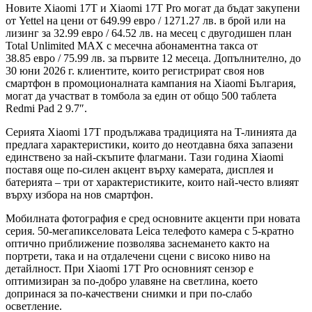
Новите Xiaomi 17T и Xiaomi 17T Pro могат да бъдат закупени
от Yettel на цени от 649.99 евро / 1271.27 лв. в брой или на
лизинг за 32.99 евро / 64.52 лв. на месец с двугодишен план
Total Unlimited MAX с месечна абонаментна такса от
38.85 евро / 75.99 лв. за първите 12 месеца. Допълнително, до
30 юни 2026 г. клиентите, които регистрират своя нов
смартфон в промоционалната кампания на Xiaomi България,
могат да участват в томбола за един от общо 500 таблета
Redmi Pad 2 9.7″.
Серията Xiaomi 17T продължава традицията на T-линията да
предлага характеристики, които до неотдавна бяха запазени
единствено за най-скъпите флагмани. Тази година Xiaomi
поставя още по-силен акцент върху камерата, дисплея и
батерията – три от характеристиките, които най-често влияят
върху избора на нов смартфон.
Мобилната фотография е сред основните акценти при новата
серия. 50-мегапикселовата Leica телефото камера с 5-кратно
оптично приближение позволява заснемането както на
портрети, така и на отдалечени сцени с високо ниво на
детайлност. При Xiaomi 17T Pro основният сензор е
оптимизиран за по-добро улавяне на светлина, което
допринася за по-качествени снимки и при по-слабо
осветление.