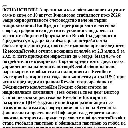
Skip
to
ФИНАНСИ
BILLA преминава към обозначаване на цените
content
само в евро от 10 август
Финансова стабилност през 2026:
Защо корпоративното счетоводство вече не търпи
импровизации
„Изи Кредит“ превръща юни в месец на
спорта, традициите и детските усмивки с подкрепа за
местните общности
Проучване на Revolut за даренията:
Средната сума, дарена от български потребител за
благотворителни цели, почти се е удвоила през последните
12 месеца
Revolut отчита рекордна печалба от 2,3 млрд. $ за
2025 г., като приходите нарастват до 6 млрд. $
Над 85% от
потребителите възприемат бързия кредит като средство за
управление на паричните потоци
Revolut обявява ново
партньорство в областта на плащанията с Eventim в
България
България въвежда данъчни стимули за R&D при
ясни и предвидими правила
Revolut стартира банка в
Обединеното кралство
Изи Кредит обяви старта на
националната кампания „Нов сезон за твоя дом“
Виктор
Стопа ще оглави растежа на Revolut в България и
пазарите в ЦИЕ
Telegram е най-бързо развиващият се
източник на измами, според новия доклад на Revolut за
финансовата престъпност
Инфлация след еврото: какво
показва историята спрямо страховете в обществото
Revolut
става глобален партньор и официален партньор за гърба на