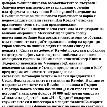
долара
Revolut разширява възможностите за пътуване:
Започва ново партньорство за плащания с онлайн
платформата за пътувания Booking.com
Изследване на
Revolut насърчава финансовата грамотност за борба с
подвеждащите онлайн съвети
„Изи Кредит“ открива
празничния сезон с големи промоционални
кампании
Revolut получи зелена светлина за стартиране на
банкови операции в Мексико
Инфлацията срещу
инвестициите: Защо българските инвеститори се обръщат
към световните пазари
От правилния избор на кредит до
управлението на личния бюджет в новия епизод на
подкаста „Силата на доброто“
Revolut представя глобалния
си централен офис, като очертава глобалната си визия и
амбициозен график за 100 милиона клиенти
Бисер Кинг и
Тодореско заложиха на Vzemipari.bg
Смяна на
поколенията: младите българи предпочитат акции и ETF
пред недвижими имоти за изграждане на
състояние
Счетоводни услуги за малки предприятия в
София
Доклад за летните пътувания на Revolut: Българите
изпразниха сметките си в Revolut на почивка в Гърция
Стартира новата есенна кампания „Ти си героят в тази
история“ с награден фонд от 10 000 лв
В новия епизод на
„Силата на доброто“ – как „Изи Кредит“ подкрепя
служителите си и инвестира в младите таланти
Българите
са изправени пред финансов натиск по време на сватбения