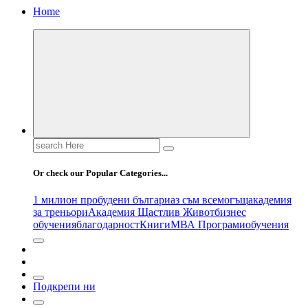
Home
Search
for:
Or check our Popular Categories...
1 милион пробудени българи
аз съм всемогъщ
академия
за треньори
Академия Щастлив Живот
бизнес
обучения
благодарност
Книги
МВА Програми
обучения
Подкрепи ни