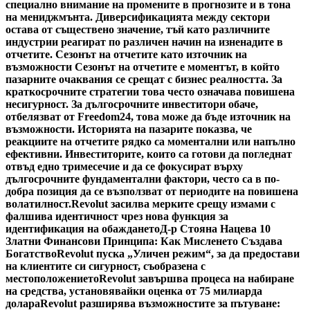
специално внимание на промените в прогнозите и в тона
на мениджмънта. Диверсификацията между сектори
остава от съществено значение, тъй като различните
индустрии реагират по различен начин на изненадите в
отчетите. Сезонът на отчетите като източник на
възможности Сезонът на отчетите е моментът, в който
пазарните очаквания се срещат с бизнес реалността. За
краткосрочните стратегии това често означава повишена
несигурност. За дългосрочните инвеститори обаче,
отбелязват от Freedom24, това може да бъде източник на
възможности. Историята на пазарите показва, че
реакциите на отчетите рядко са моментални или напълно
ефективни. Инвеститорите, които са готови да погледнат
отвъд едно тримесечие и да се фокусират върху
дългосрочните фундаментални фактори, често са в по-
добра позиция да се възползват от периодите на повишена
волатилност.
Revolut засилва мерките срещу измами с
фалшива идентичност чрез нова функция за
идентификация на обаждането
Д-р Стояна Нацева 10
Златни Финансови Принципа: Как Мисленето Създава
Богатство
Revolut пуска „Уличен режим“, за да предостави
на клиентите си сигурност, съобразена с
местоположението
Revolut завършва процеса на набиране
на средства, установявайки оценка от 75 милиарда
долара
Revolut разширява възможностите за пътуване: