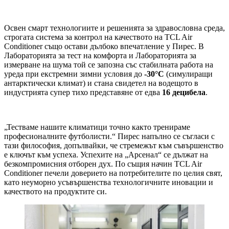
Освен смарт технологиите и решенията за здравословна среда,
строгата система за контрол на качеството на TCL Air
Conditioner също остави дълбоко впечатление у Пирес. В
Лабораторията за тест на комфорта и Лабораторията за
измерване на шума той се запозна със стабилната работа на
уреда при екстремни зимни условия до
-30°C
(симулиращи
антарктически климат) и стана свидетел на водещото в
индустрията супер тихо представяне от едва
16 децибела
.
„Тестваме нашите климатици точно както тренираме
професионалните футболисти.“ Пирес напълно се съгласи с
тази философия, допълвайки, че стремежът към съвършенство
е ключът към успеха. Успехите на „Арсенал“ се дължат на
безкомпромисния отборен дух. По същия начин TCL Air
Conditioner печели доверието на потребителите по целия свят,
като неуморно усъвършенства технологичните иновации и
качеството на продуктите си.