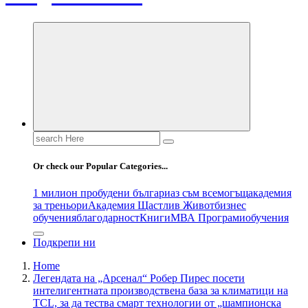
Search
for:
Or check our Popular Categories...
1 милион пробудени българи
аз съм всемогъщ
академия
за треньори
Академия Щастлив Живот
бизнес
обучения
благодарност
Книги
МВА Програми
обучения
Подкрепи ни
Home
Легендата на „Арсенал“ Робер Пирес посети
интелигентната производствена база за климатици на
TCL, за да тества смарт технологии от „шампионска