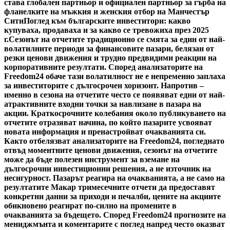
става глобален партньор и официален партньор за гърба на
фланелките на мъжкия и женския отбор на Манчестър
Сити
Поглед към българските инвеститори: какво
купуваха, продаваха и за какво се тревожиха през 2025
г.
Сезонът на отчетите традиционно се смята за един от най-
волатилните периоди за финансовите пазари, белязан от
резки ценови движения и трудно предвидими реакции на
корпоративните резултати. Според анализаторите на
Freedom24 обаче тази волатилност не е непременно заплаха
за инвеститорите с дългосрочен хоризонт. Напротив –
именно в сезона на отчетите често се появяват едни от най-
атрактивните входни точки за навлизане в пазара на
акции. Краткосрочните колебания около публикуването на
отчетите отразяват начина, по който пазарите усвояват
новата информация и пренастройват очакванията си.
Както отбелязват анализаторите на Freedom24, погледнато
отвъд моментните ценови движения, сезонът на отчетите
може да бъде полезен инструмент за вземане на
дългосрочни инвестиционни решения, а не източник на
несигурност. Пазарът реагира на очакванията, а не само на
резултатите Макар тримесечните отчети да предоставят
конкретни данни за приходи и печалби, цените на акциите
обикновено реагират по-силно на промените в
очакванията за бъдещето. Според Freedom24 прогнозите на
мениджмънта и коментарите с поглед напред често оказват