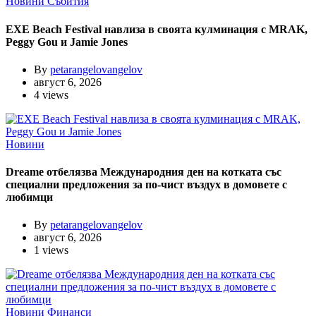
Новини
Събития
EXE Beach Festival навлиза в своята кулминация с MRAK,
Peggy Gou и Jamie Jones
By
petarangelovangelov
август 6, 2026
4 views
Новини
Dreame отбелязва Международния ден на котката със
специални предложения за по-чист въздух в домовете с
любимци
By
petarangelovangelov
август 6, 2026
1 views
Новини
Финанси