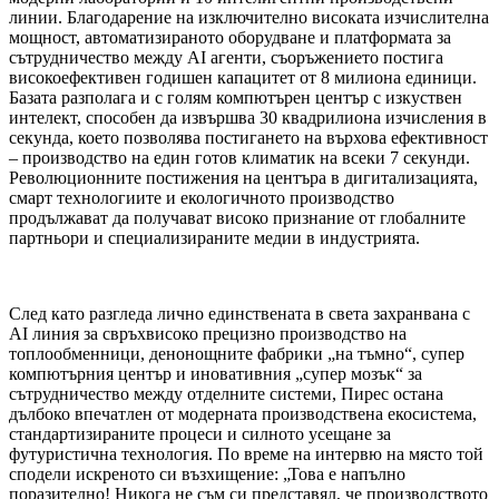
линии. Благодарение на изключително високата изчислителна
мощност, автоматизираното оборудване и платформата за
сътрудничество между AI агенти, съоръжението постига
високоефективен годишен капацитет от 8 милиона единици.
Базата разполага и с голям компютърен център с изкуствен
интелект, способен да извършва 30 квадрилиона изчисления в
секунда, което позволява постигането на върхова ефективност
– производство на един готов климатик на всеки 7 секунди.
Революционните постижения на центъра в дигитализацията,
смарт технологиите и екологичното производство
продължават да получават високо признание от глобалните
партньори и специализираните медии в индустрията.
След като разгледа лично единствената в света захранвана с
AI линия за свръхвисоко прецизно производство на
топлообменници, денонощните фабрики „на тъмно“, супер
компютърния център и иновативния „супер мозък“ за
сътрудничество между отделните системи, Пирес остана
дълбоко впечатлен от модерната производствена екосистема,
стандартизираните процеси и силното усещане за
футуристична технология. По време на интервю на място той
сподели искреното си възхищение: „Това е напълно
поразително! Никога не съм си представял, че производството