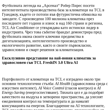
Футболната легенда на „Арсенал“ Робер Пирес посети
интелигентната производствена база за климатици на TCL в
Гуанджоу, където се потопи във футуристична обиколка на
заводите. С произведени 100 милиона климатика през
последните пет години и износ в над 160 страни и региона,
TCL Air Conditioner се утвърждава като истински лидер в
индустрията. Чрез това събитие брандът демонстрира пред
футболната икона своите ключови предимства в
дигитализацията, интелигентното производство и
екологичното развитие, както и своите първокласни,
здравословни и смарт решения за климатизация.
Ексклузивно представяне на най-новия климатик за
здравословен сън TCL FreshIN 3.0 Ultra AI
Портфолиото от климатици на TCL е изградено около три
основни технологични стълба:
AI Health
(здравословна среда с
изкуствен интелект),
AI Voice Control
(гласов контрол) и
AI
Energy-Saving
(енергоспестяване). Тяхната цел е да подобрят
качеството на въздуха в затворени пространства, да улеснят
ежедневния контрол на температурата и да намалят
консумацията на енергия. Благодарение на AI технологиите,