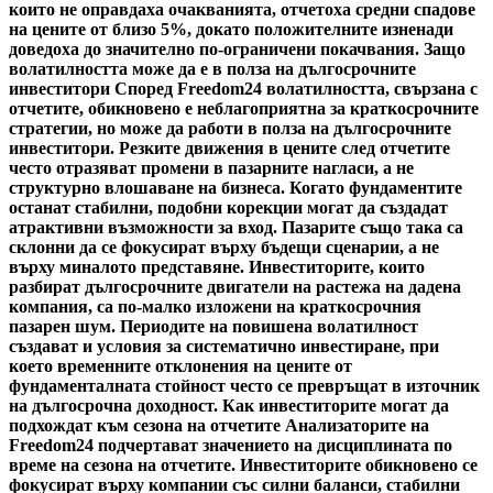
които не оправдаха очакванията, отчетоха средни спадове
на цените от близо 5%, докато положителните изненади
доведоха до значително по-ограничени покачвания. Защо
волатилността може да е в полза на дългосрочните
инвеститори Според Freedom24 волатилността, свързана с
отчетите, обикновено е неблагоприятна за краткосрочните
стратегии, но може да работи в полза на дългосрочните
инвеститори. Резките движения в цените след отчетите
често отразяват промени в пазарните нагласи, а не
структурно влошаване на бизнеса. Когато фундаментите
останат стабилни, подобни корекции могат да създадат
атрактивни възможности за вход. Пазарите също така са
склонни да се фокусират върху бъдещи сценарии, а не
върху миналото представяне. Инвеститорите, които
разбират дългосрочните двигатели на растежа на дадена
компания, са по-малко изложени на краткосрочния
пазарен шум. Периодите на повишена волатилност
създават и условия за систематично инвестиране, при
което временните отклонения на цените от
фундаменталната стойност често се превръщат в източник
на дългосрочна доходност. Как инвеститорите могат да
подхождат към сезона на отчетите Анализаторите на
Freedom24 подчертават значението на дисциплината по
време на сезона на отчетите. Инвеститорите обикновено се
фокусират върху компании със силни баланси, стабилни