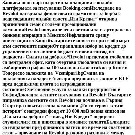
Започва ново партньорство за плащания с онлайн
платформата за пътувания Booking.com
Изследване на
Revolut насърчава финансовата грамотност за борба с
подвеждащите онлайн съвети
„Изи Кредит“ открива
празничния сезон с големи промоционални
кампании
Revolut получи зелена светлина за стартиране на
банкови операции в Мексико
Инфлацията срещу
инвестициите: Защо българските инвеститори се обръщат
към световните пазари
От правилния избор на кредит до
управлението на личния бюджет в новия епизод на
подкаста „Силата на доброто“
Revolut представя глобалния
си централен офис, като очертава глобалната си визия и
амбициозен график за 100 милиона клиенти
Бисер Кинг и
Тодореско заложиха на Vzemipari.bg
Смяна на
поколенията: младите българи предпочитат акции и ETF
пред недвижими имоти за изграждане на
състояние
Счетоводни услуги за малки предприятия в
София
Доклад за летните пътувания на Revolut: Българите
изпразниха сметките си в Revolut на почивка в Гърция
Стартира новата есенна кампания „Ти си героят в тази
история“ с награден фонд от 10 000 лв
В новия епизод на
„Силата на доброто“ – как „Изи Кредит“ подкрепя
служителите си и инвестира в младите таланти
Българите
са изправени пред финансов натиск по време на сватбения
сезон – проучване на Revolut разкрива разликите между