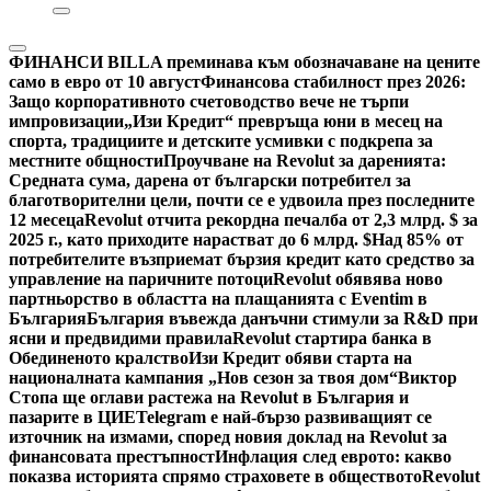
ФИНАНСИ
BILLA преминава към обозначаване на цените
само в евро от 10 август
Финансова стабилност през 2026:
Защо корпоративното счетоводство вече не търпи
импровизации
„Изи Кредит“ превръща юни в месец на
спорта, традициите и детските усмивки с подкрепа за
местните общности
Проучване на Revolut за даренията:
Средната сума, дарена от български потребител за
благотворителни цели, почти се е удвоила през последните
12 месеца
Revolut отчита рекордна печалба от 2,3 млрд. $ за
2025 г., като приходите нарастват до 6 млрд. $
Над 85% от
потребителите възприемат бързия кредит като средство за
управление на паричните потоци
Revolut обявява ново
партньорство в областта на плащанията с Eventim в
България
България въвежда данъчни стимули за R&D при
ясни и предвидими правила
Revolut стартира банка в
Обединеното кралство
Изи Кредит обяви старта на
националната кампания „Нов сезон за твоя дом“
Виктор
Стопа ще оглави растежа на Revolut в България и
пазарите в ЦИЕ
Telegram е най-бързо развиващият се
източник на измами, според новия доклад на Revolut за
финансовата престъпност
Инфлация след еврото: какво
показва историята спрямо страховете в обществото
Revolut