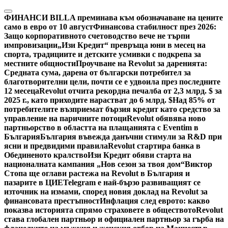
Skip
to
ФИНАНСИ
BILLA преминава към обозначаване на цените
content
само в евро от 10 август
Финансова стабилност през 2026:
Защо корпоративното счетоводство вече не търпи
импровизации
„Изи Кредит“ превръща юни в месец на
спорта, традициите и детските усмивки с подкрепа за
местните общности
Проучване на Revolut за даренията:
Средната сума, дарена от български потребител за
благотворителни цели, почти се е удвоила през последните
12 месеца
Revolut отчита рекордна печалба от 2,3 млрд. $ за
2025 г., като приходите нарастват до 6 млрд. $
Над 85% от
потребителите възприемат бързия кредит като средство за
управление на паричните потоци
Revolut обявява ново
партньорство в областта на плащанията с Eventim в
България
България въвежда данъчни стимули за R&D при
ясни и предвидими правила
Revolut стартира банка в
Обединеното кралство
Изи Кредит обяви старта на
националната кампания „Нов сезон за твоя дом“
Виктор
Стопа ще оглави растежа на Revolut в България и
пазарите в ЦИЕ
Telegram е най-бързо развиващият се
източник на измами, според новия доклад на Revolut за
финансовата престъпност
Инфлация след еврото: какво
показва историята спрямо страховете в обществото
Revolut
става глобален партньор и официален партньор за гърба на