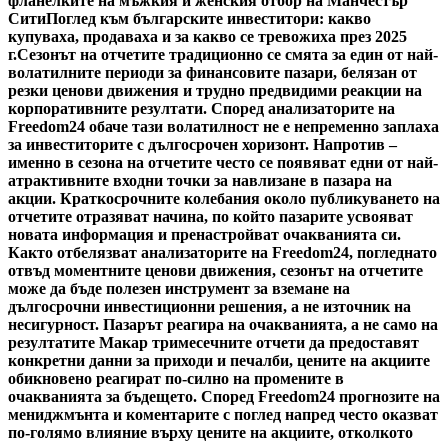
фланелките на мъжкия и женския отбор на Манчестър
Сити
Поглед към българските инвеститори: какво
купуваха, продаваха и за какво се тревожиха през 2025
г.
Сезонът на отчетите традиционно се смята за един от най-
волатилните периоди за финансовите пазари, белязан от
резки ценови движения и трудно предвидими реакции на
корпоративните резултати. Според анализаторите на
Freedom24 обаче тази волатилност не е непременно заплаха
за инвеститорите с дългосрочен хоризонт. Напротив –
именно в сезона на отчетите често се появяват едни от най-
атрактивните входни точки за навлизане в пазара на
акции. Краткосрочните колебания около публикуването на
отчетите отразяват начина, по който пазарите усвояват
новата информация и пренастройват очакванията си.
Както отбелязват анализаторите на Freedom24, погледнато
отвъд моментните ценови движения, сезонът на отчетите
може да бъде полезен инструмент за вземане на
дългосрочни инвестиционни решения, а не източник на
несигурност. Пазарът реагира на очакванията, а не само на
резултатите Макар тримесечните отчети да предоставят
конкретни данни за приходи и печалби, цените на акциите
обикновено реагират по-силно на промените в
очакванията за бъдещето. Според Freedom24 прогнозите на
мениджмънта и коментарите с поглед напред често оказват
по-голямо влияние върху цените на акциите, отколкото