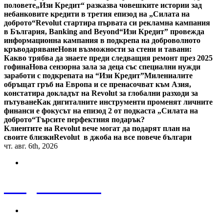
половете
„Изи Кредит“ разказва човешките истории зад
небанковите кредити в третия епизод на „Силата на
доброто“
Revolut стартира първата си рекламна кампания
в България, Banking and Beyond
“Изи Кредит” провежда
информационна кампания в подкрепа на доброволното
кръводаряване
Нови възможности за стени и тавани:
Какво трябва да знаете преди следващия ремонт през 2025
гофина
Нова сензорна зала за деца със специални нужди
заработи с подкрепата на “Изи Кредит”
Милениалите
обръщат гръб на Европа и се пренасочват към Азия,
констатира докладът на Revolut за глобални разходи за
пътуване
Как дигиталните инструменти променят личните
финанси е фокусът на епизод 2 от подкаста „Силата на
доброто“
Търсите перфектния подарък?
Клиентите на Revolut вече могат да подарят план на
своите близки
Revolut в джоба на все повече българи
чт. авг. 6th, 2026
Bulgaria News