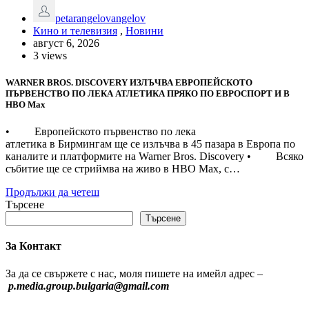
petarangelovangelov
Кино и телевизия
,
Новини
август 6, 2026
3 views
WARNER BROS. DISCOVERY ИЗЛЪЧВА ЕВРОПЕЙСКОТО
ПЪРВЕНСТВО ПО ЛЕКА АТЛЕТИКА ПРЯКО ПО ЕВРОСПОРТ И В
НВО Мах
• Европейското първенство по лека
атлетика в Бирмингам ще се излъчва в 45 пазара в Европа по
каналите и платформите на Warner Bros. Discovery • Всяко
събитие ще се стриймва на живо в HBO Max, с…
Продължи да четеш
Търсене
Търсене
За Контакт
За да се свържете с нас, моля пишете на имейл адрес –
p.media.group.bulgaria@gmail.com