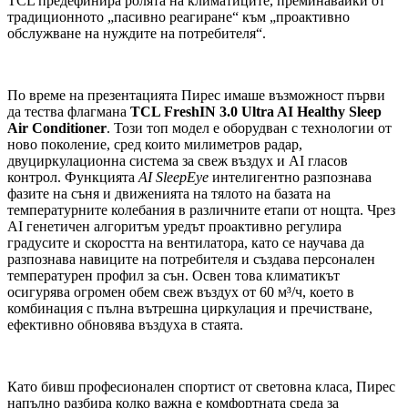
TCL предефинира ролята на климатиците, преминавайки от
традиционното „пасивно реагиране“ към „проактивно
обслужване на нуждите на потребителя“.
По време на презентацията Пирес имаше възможност първи
да тества флагмана
TCL FreshIN 3.0 Ultra AI Healthy Sleep
Air Conditioner
. Този топ модел е оборудван с технологии от
ново поколение, сред които милиметров радар,
двуциркулационна система за свеж въздух и AI гласов
контрол. Функцията
AI SleepEye
интелигентно разпознава
фазите на съня и движенията на тялото на базата на
температурните колебания в различните етапи от нощта. Чрез
AI генетичен алгоритъм уредът проактивно регулира
градусите и скоростта на вентилатора, като се научава да
разпознава навиците на потребителя и създава персонален
температурен профил за сън. Освен това климатикът
осигурява огромен обем свеж въздух от 60 м³/ч, което в
комбинация с пълна вътрешна циркулация и пречистване,
ефективно обновява въздуха в стаята.
Като бивш професионален спортист от световна класа, Пирес
напълно разбира колко важна е комфортната среда за