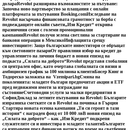
долара
Revolut разширява възможностите за пътуване:
Започва ново партньорство за плащания с онлайн
платформата за пътувания Booking.com
Изследване на
Revolut насърчава финансовата грамотност за борба с
подвеждащите онлайн съвети
„Изи Кредит“ открива
празничния сезон с големи промоционални
кампании
Revolut получи зелена светлина за стартиране на
банкови операции в Мексико
Инфлацията срещу
инвестициите: Защо българските инвеститори се обръщат
към световните пазари
От правилния избор на кредит до
управлението на личния бюджет в новия епизод на
подкаста „Силата на доброто“
Revolut представя глобалния
си централен офис, като очертава глобалната си визия и
амбициозен график за 100 милиона клиенти
Бисер Кинг и
Тодореско заложиха на Vzemipari.bg
Смяна на
поколенията: младите българи предпочитат акции и ETF
пред недвижими имоти за изграждане на
състояние
Счетоводни услуги за малки предприятия в
София
Доклад за летните пътувания на Revolut: Българите
изпразниха сметките си в Revolut на почивка в Гърция
Стартира новата есенна кампания „Ти си героят в тази
история“ с награден фонд от 10 000 лв
В новия епизод на
„Силата на доброто“ – как „Изи Кредит“ подкрепя
служителите си и инвестира в младите таланти
Българите
са изправени пред финансов натиск по време на сватбения