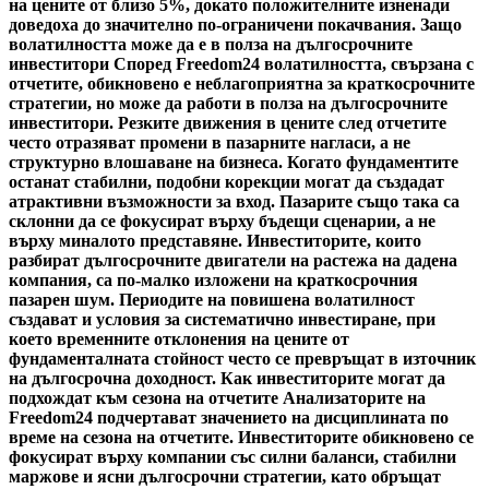
на цените от близо 5%, докато положителните изненади
доведоха до значително по-ограничени покачвания. Защо
волатилността може да е в полза на дългосрочните
инвеститори Според Freedom24 волатилността, свързана с
отчетите, обикновено е неблагоприятна за краткосрочните
стратегии, но може да работи в полза на дългосрочните
инвеститори. Резките движения в цените след отчетите
често отразяват промени в пазарните нагласи, а не
структурно влошаване на бизнеса. Когато фундаментите
останат стабилни, подобни корекции могат да създадат
атрактивни възможности за вход. Пазарите също така са
склонни да се фокусират върху бъдещи сценарии, а не
върху миналото представяне. Инвеститорите, които
разбират дългосрочните двигатели на растежа на дадена
компания, са по-малко изложени на краткосрочния
пазарен шум. Периодите на повишена волатилност
създават и условия за систематично инвестиране, при
което временните отклонения на цените от
фундаменталната стойност често се превръщат в източник
на дългосрочна доходност. Как инвеститорите могат да
подхождат към сезона на отчетите Анализаторите на
Freedom24 подчертават значението на дисциплината по
време на сезона на отчетите. Инвеститорите обикновено се
фокусират върху компании със силни баланси, стабилни
маржове и ясни дългосрочни стратегии, като обръщат