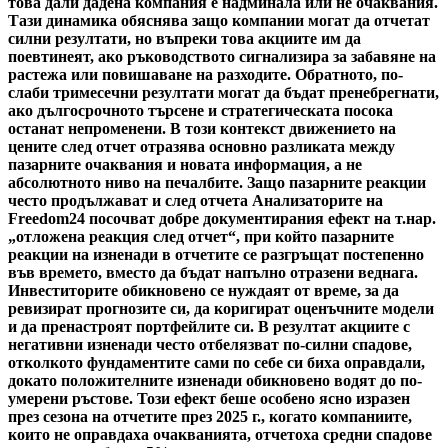
това дали дадена компания е надминала или не очаквания.
Тази динамика обяснява защо компании могат да отчетат
силни резултати, но въпреки това акциите им да
поевтинеят, ако ръководството сигнализира за забавяне на
растежа или повишаване на разходите. Обратното, по-
слаби тримесечни резултати могат да бъдат пренебрегнати,
ако дългосрочното търсене и стратегическата посока
останат непроменени. В този контекст движението на
цените след отчет отразява основно разликата между
пазарните очаквания и новата информация, а не
абсолютното ниво на печалбите. Защо пазарните реакции
често продължават и след отчета Анализаторите на
Freedom24 посочват добре документирания ефект на т.нар.
„отложена реакция след отчет“, при който пазарните
реакции на изненади в отчетите се разгръщат постепенно
във времето, вместо да бъдат напълно отразени веднага.
Инвеститорите обикновено се нуждаят от време, за да
ревизират прогнозите си, да коригират оценъчните модели
и да пренастроят портфейлите си. В резултат акциите с
негативни изненади често отбелязват по-силни спадове,
отколкото фундаментите сами по себе си биха оправдали,
докато положителните изненади обикновено водят до по-
умерени ръстове. Този ефект беше особено ясно изразен
през сезона на отчетите през 2025 г., когато компаниите,
които не оправдаха очакванията, отчетоха средни спадове