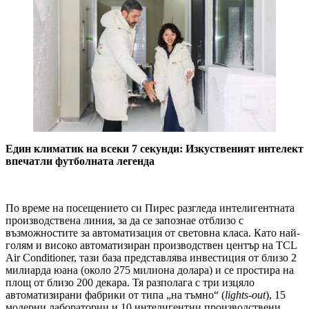
Един климатик на всеки 7 секунди: Изкуственият интелект
впечатли футболната легенда
По време на посещението си Пирес разгледа интелигентната
производствена линия, за да се запознае отблизо с
възможностите за автоматизация от световна класа. Като най-
голям и високо автоматизиран производствен център на TCL
Air Conditioner, тази база представлява инвестиция от близо 2
милиарда юана (около 275 милиона долара) и се простира на
площ от близо 200 декара. Тя разполага с три изцяло
автоматизирани фабрики от типа „на тъмно“ (
lights-out
), 15
модерни лаборатории и 10 интелигентни производствени