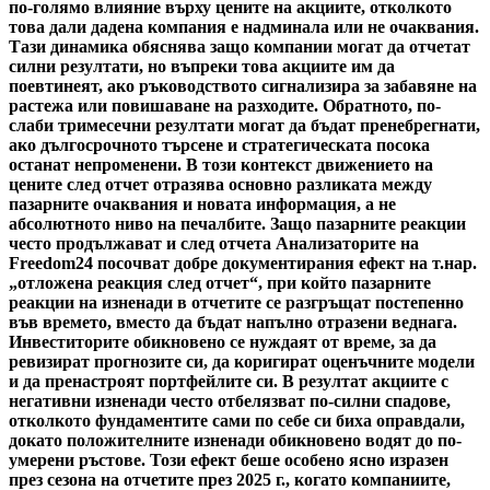
по-голямо влияние върху цените на акциите, отколкото
това дали дадена компания е надминала или не очаквания.
Тази динамика обяснява защо компании могат да отчетат
силни резултати, но въпреки това акциите им да
поевтинеят, ако ръководството сигнализира за забавяне на
растежа или повишаване на разходите. Обратното, по-
слаби тримесечни резултати могат да бъдат пренебрегнати,
ако дългосрочното търсене и стратегическата посока
останат непроменени. В този контекст движението на
цените след отчет отразява основно разликата между
пазарните очаквания и новата информация, а не
абсолютното ниво на печалбите. Защо пазарните реакции
често продължават и след отчета Анализаторите на
Freedom24 посочват добре документирания ефект на т.нар.
„отложена реакция след отчет“, при който пазарните
реакции на изненади в отчетите се разгръщат постепенно
във времето, вместо да бъдат напълно отразени веднага.
Инвеститорите обикновено се нуждаят от време, за да
ревизират прогнозите си, да коригират оценъчните модели
и да пренастроят портфейлите си. В резултат акциите с
негативни изненади често отбелязват по-силни спадове,
отколкото фундаментите сами по себе си биха оправдали,
докато положителните изненади обикновено водят до по-
умерени ръстове. Този ефект беше особено ясно изразен
през сезона на отчетите през 2025 г., когато компаниите,