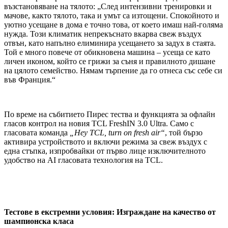
възстановяване на тялото: „След интензивни тренировки и
мачове, както тялото, така и умът са изтощени. Спокойното и
уютно усещане в дома е точно това, от което имаш най-голяма
нужда. Този климатик непрекъснато вкарва свеж въздух
отвън, като напълно елиминира усещането за задух в стаята.
Той е много повече от обикновена машина – усеща се като
личен иконом, който се грижи за съня и правилното дишане
на цялото семейство. Нямам търпение да го отнеса със себе си
във Франция.“
По време на събитието Пирес тества и функцията за офлайн
гласов контрол на новия TCL FreshIN 3.0 Ultra. Само с
гласовата команда
„Hey TCL, turn on fresh air“
, той бързо
активира устройството и включи режима за свеж въздух с
една стъпка, изпробвайки от първо лице изключителното
удобство на AI гласовата технология на TCL.
Тестове в екстремни условия: Изграждане на качество от
шампионска класа