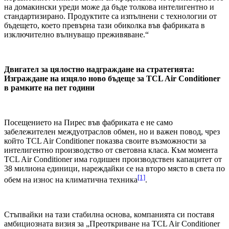
на домакински уреди може да бъде толкова интелигентно и
стандартизирано. Продуктите са изпълнени с технологии от
бъдещето, което превърна тази обиколка във фабриката в
изключително вълнуващо преживяване.“
Двигател за цялостно надграждане на стратегията:
Изграждане на изцяло ново бъдеще за TCL Air Conditioner
в рамките на пет години
Посещението на Пирес във фабриката е не само
забележителен междуотраслов обмен, но и важен повод, чрез
който TCL Air Conditioner показва своите възможности за
интелигентно производство от световна класа. Към момента
TCL Air Conditioner има годишен производствен капацитет от
38 милиона единици, нареждайки се на второ място в света по
[1]
обем на износ на климатична техника
.
Стъпвайки на тази стабилна основа, компанията си поставя
амбициозната визия за „Преоткриване на TCL Air Conditioner