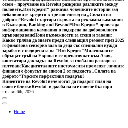
сезон – проучване на Revolut разкрива разликите между
половете
„Изи Кредит“ разказва човешките истории зад
небанковите кредити в третия епизод на „Силата на
доброто“
Revolut стартира първата си рекламна кампания
в България, Banking and Beyond
“Изи Кредит” провежда
информационна кампания в подкрепа на доброволното
кръводаряване
Нови възможности за стени и тавани:
Какво трябва да знаете преди следващия ремонт през 2025
гофина
Нова сензорна зала за деца със специални нужди
заработи с подкрепата на “Изи Кредит”
Милениалите
обръщат гръб на Европа и се пренасочват към Азия,
констатира докладът на Revolut за глобални разходи за
пътуване
Как дигиталните инструменти променят личните
финанси е фокусът на епизод 2 от подкаста „Силата на
доброто“
Търсите перфектния подарък?
Клиентите на Revolut вече могат да подарят план на
своите близки
Revolut в джоба на все повече българи
чт. авг. 6th, 2026
Home
Bulgaria News