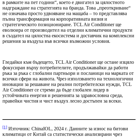
в рамките на пет години“, което е двигател за цялостното
надграждане на стратегията на бранда. Това „преоткриване“
не означава просто удвояване на мащаба – то представлява
пълна трансформация на корпоративната визия и
стратегическото позициониране. TCL Air Conditioner ще
еволюира от производител на отделни климатични продукти
в създател на цялостна екосистема и доставчик на комплексни
решения за въздуха във всички възможни условия.
Гледайки към бъдещето, TCL Air Conditioner ще остане изцяло
фокусиран върху потребителите, продължавайки да работи
ръка за ръка с глобални партньори и посланици на марката от
всички сфери на живота. Чрез използването на технологични
иновации за решаване на реални потребителски нужди, TCL
Air Conditioner се стреми да бъде глобален лидер в
устойчивата енергия и решенията за здравословна среда,
правейки чистия и чист въздух лесно достъпен за всеки.
[1]
Източник: ChinaIOL, 2024 г. Данните за износ на битови
климатици от Китай са статистически анализирани чрез