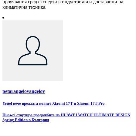
проучвания сред експерти в индустрията и доставчици на
климатична техника.
petarangelovangelov
Навигация
Yettel вече предлага новите Xiaomi 17T и Xiaomi 17T Pro
Huawei стартира продажбите на HUAWEI WATCH ULTIMATE DESIGN
Spring Edition в България