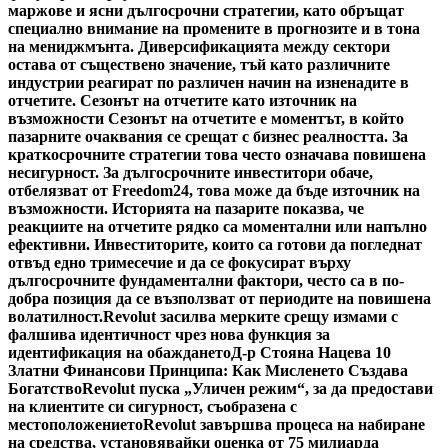
маржове и ясни дългосрочни стратегии, като обръщат
специално внимание на промените в прогнозите и в тона
на мениджмънта. Диверсификацията между сектори
остава от съществено значение, тъй като различните
индустрии реагират по различен начин на изненадите в
отчетите. Сезонът на отчетите като източник на
възможности Сезонът на отчетите е моментът, в който
пазарните очаквания се срещат с бизнес реалността. За
краткосрочните стратегии това често означава повишена
несигурност. За дългосрочните инвеститори обаче,
отбелязват от Freedom24, това може да бъде източник на
възможности. Историята на пазарите показва, че
реакциите на отчетите рядко са моментални или напълно
ефективни. Инвеститорите, които са готови да погледнат
отвъд едно тримесечие и да се фокусират върху
дългосрочните фундаментални фактори, често са в по-
добра позиция да се възползват от периодите на повишена
волатилност.
Revolut засилва мерките срещу измами с
фалшива идентичност чрез нова функция за
идентификация на обаждането
Д-р Стояна Нацева 10
Златни Финансови Принципа: Как Мисленето Създава
Богатство
Revolut пуска „Уличен режим“, за да предостави
на клиентите си сигурност, съобразена с
местоположението
Revolut завършва процеса на набиране
на средства, установявайки оценка от 75 милиарда