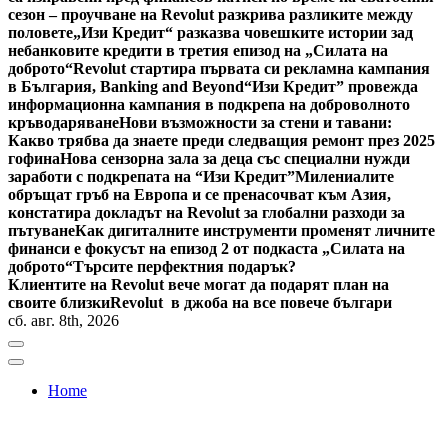
сезон – проучване на Revolut разкрива разликите между
половете
„Изи Кредит“ разказва човешките истории зад
небанковите кредити в третия епизод на „Силата на
доброто“
Revolut стартира първата си рекламна кампания
в България, Banking and Beyond
“Изи Кредит” провежда
информационна кампания в подкрепа на доброволното
кръводаряване
Нови възможности за стени и тавани:
Какво трябва да знаете преди следващия ремонт през 2025
гофина
Нова сензорна зала за деца със специални нужди
заработи с подкрепата на “Изи Кредит”
Милениалите
обръщат гръб на Европа и се пренасочват към Азия,
констатира докладът на Revolut за глобални разходи за
пътуване
Как дигиталните инструменти променят личните
финанси е фокусът на епизод 2 от подкаста „Силата на
доброто“
Търсите перфектния подарък?
Клиентите на Revolut вече могат да подарят план на
своите близки
Revolut в джоба на все повече българи
сб. авг. 8th, 2026
Home
Bulgaria News