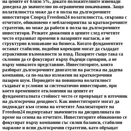
на цените от близо 5%, докато положителните изненади
доведоха до значително по-ограничени покачвания. Защо
волатилността може да е в полза на дългосрочните
инвеститори Според Freedom24 волатилността, свързана с
отчетите, обикновено е неблагоприятна за краткосрочните
стратегии, но може да работи в полза на дългосрочните
инвеститори. Резките движения в цените след отчетите
често отразяват промени в пазарните нагласи, а не
структурно влошаване на бизнеса. Когато фундаментите
останат стабилни, подобни корекции могат да създадат
атрактивни възможности за вход. Пазарите също така са
склонни да се фокусират върху бъдещи сценарии, а не
върху миналото представяне. Инвеститорите, които
разбират дългосрочните двигатели на растежа на дадена
компания, са по-малко изложени на краткосрочния
пазарен шум. Периодите на повишена волатилност
създават и условия за систематично инвестиране, при
което временните отклонения на цените от
фундаменталната стойност често се превръщат в източник
на дългосрочна доходност. Как инвеститорите могат да
подхождат към сезона на отчетите Анализаторите на
Freedom24 подчертават значението на дисциплината по
време на сезона на отчетите. Инвеститорите обикновено се
фокусират върху компании със силни баланси, стабилни
маржове и ясни дългосрочни стратегии, като обръщат