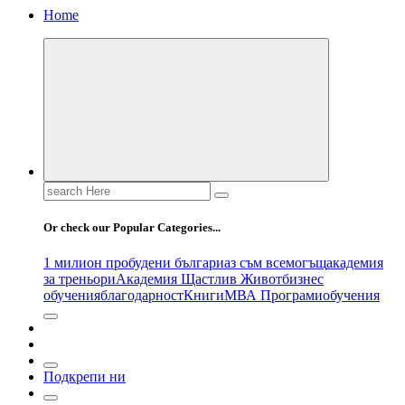
Home
Search
for:
Or check our Popular Categories...
1 милион пробудени българи
аз съм всемогъщ
академия
за треньори
Академия Щастлив Живот
бизнес
обучения
благодарност
Книги
МВА Програми
обучения
Подкрепи ни