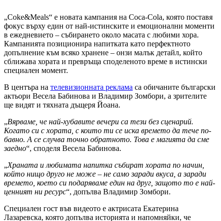
„Coke&Meals“ е новата кампания на Coca-Cola, която поставя
фокус върху един от най-истинските и емоционални моменти
в ежедневието – събирането около масата с любими хора.
Кампанията позиционира напитката като перфектното
допълнение към всяко хранене – онзи малък детайл, който
сближава хората и превръща споделеното време в истински
специален момент.
В центъра на
телевизионната реклама
са обичаните български
актьори Весела Бабинова и Владимир Зомбори, а зрителите
ще видят и тяхната дъщеря Йоана.
„
Вярваме, че най-хубавите вечери са тези без сценарий.
Когато си с хората, с които ти се иска времето да тече по-
бавно. А се случва точно обратното. Това е магията да сме
заедно
“, споделя Весела Бабинова.
„
Храната и любимата напитка събират хората по начин,
който нищо друго не може – не само заради вкуса, а заради
времето, което си подаряваме един на друг, защото то е най-
ценният ни ресурс
“, допълва Владимир Зомбори.
Специален гост във видеото е актрисата Екатерина
Лазаревска, която допълва историята и напомняйки, че