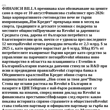
Skip
to
ФИНАНСИ
BILLA преминава към обозначаване на цените
content
само в евро от 10 август
Финансова стабилност през 2026:
Защо корпоративното счетоводство вече не търпи
импровизации
„Изи Кредит“ превръща юни в месец на
спорта, традициите и детските усмивки с подкрепа за
местните общности
Проучване на Revolut за даренията:
Средната сума, дарена от български потребител за
благотворителни цели, почти се е удвоила през последните
12 месеца
Revolut отчита рекордна печалба от 2,3 млрд. $ за
2025 г., като приходите нарастват до 6 млрд. $
Над 85% от
потребителите възприемат бързия кредит като средство за
управление на паричните потоци
Revolut обявява ново
партньорство в областта на плащанията с Eventim в
България
България въвежда данъчни стимули за R&D при
ясни и предвидими правила
Revolut стартира банка в
Обединеното кралство
Изи Кредит обяви старта на
националната кампания „Нов сезон за твоя дом“
Виктор
Стопа ще оглави растежа на Revolut в България и
пазарите в ЦИЕ
Telegram е най-бързо развиващият се
източник на измами, според новия доклад на Revolut за
финансовата престъпност
Инфлация след еврото: какво
показва историята спрямо страховете в обществото
Revolut
става глобален партньор и официален партньор за гърба на