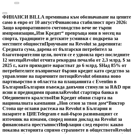
ФИНАНСИ
BILLA преминава към обозначаване на цените
само в евро от 10 август
Финансова стабилност през 2026:
Защо корпоративното счетоводство вече не търпи
импровизации
„Изи Кредит“ превръща юни в месец на
спорта, традициите и детските усмивки с подкрепа за
местните общности
Проучване на Revolut за даренията:
Средната сума, дарена от български потребител за
благотворителни цели, почти се е удвоила през последните
12 месеца
Revolut отчита рекордна печалба от 2,3 млрд. $ за
2025 г., като приходите нарастват до 6 млрд. $
Над 85% от
потребителите възприемат бързия кредит като средство за
управление на паричните потоци
Revolut обявява ново
партньорство в областта на плащанията с Eventim в
България
България въвежда данъчни стимули за R&D при
ясни и предвидими правила
Revolut стартира банка в
Обединеното кралство
Изи Кредит обяви старта на
националната кампания „Нов сезон за твоя дом“
Виктор
Стопа ще оглави растежа на Revolut в България и
пазарите в ЦИЕ
Telegram е най-бързо развиващият се
източник на измами, според новия доклад на Revolut за
финансовата престъпност
Инфлация след еврото: какво
показва историята спрямо страховете в обществото
Revolut