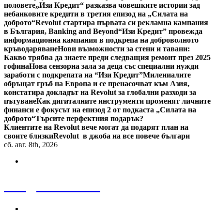
половете
„Изи Кредит“ разказва човешките истории зад
небанковите кредити в третия епизод на „Силата на
доброто“
Revolut стартира първата си рекламна кампания
в България, Banking and Beyond
“Изи Кредит” провежда
информационна кампания в подкрепа на доброволното
кръводаряване
Нови възможности за стени и тавани:
Какво трябва да знаете преди следващия ремонт през 2025
гофина
Нова сензорна зала за деца със специални нужди
заработи с подкрепата на “Изи Кредит”
Милениалите
обръщат гръб на Европа и се пренасочват към Азия,
констатира докладът на Revolut за глобални разходи за
пътуване
Как дигиталните инструменти променят личните
финанси е фокусът на епизод 2 от подкаста „Силата на
доброто“
Търсите перфектния подарък?
Клиентите на Revolut вече могат да подарят план на
своите близки
Revolut в джоба на все повече българи
сб. авг. 8th, 2026
Bulgaria News