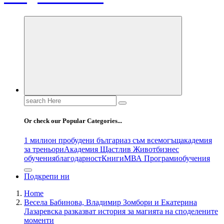
Search
for:
Or check our Popular Categories...
1 милион пробудени българи
аз съм всемогъщ
академия
за треньори
Академия Щастлив Живот
бизнес
обучения
благодарност
Книги
МВА Програми
обучения
Подкрепи ни
Home
Весела Бабинова, Владимир Зомбори и Екатерина
Лазаревска разказват история за магията на споделените
моменти