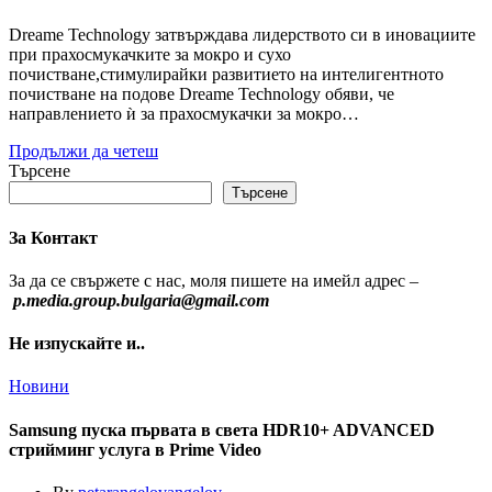
Dreame Technology затвърждава лидерството си в иновациите
при прахосмукачките за мокро и сухо
почистване,стимулирайки развитието на интелигентното
почистване на подове Dreame Technology обяви, че
направлението ѝ за прахосмукачки за мокро…
Продължи да четеш
Търсене
Търсене
За Контакт
За да се свържете с нас, моля пишете на имейл адрес –
p.media.group.bulgaria@gmail.com
Не изпускайте и..
Новини
Samsung пуска първата в света HDR10+ ADVANCED
стрийминг услуга в Prime Video