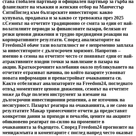
става глобален партньор и официален партньор за гърба на
фланелките на мъжкия и женския отбор на Манчестър
Сити
Поглед към българските инвеститори: какво
купуваха, продаваха и за какво се тревожиха през 2025
г.
Сезонът на отчетите традиционно се смята за един от най-
волатилните периоди за финансовите пазари, белязан от
резки ценови движения и трудно предвидими реакции на
корпоративните резултати. Според анализаторите на
Freedom24 обаче тази волатилност не е непременно заплаха
за инвеститорите с дългосрочен хоризонт. Напротив –
именно в сезона на отчетите често се появяват едни от най-
атрактивните входни точки за навлизане в пазара на
акции. Краткосрочните колебания около публикуването на
отчетите отразяват начина, по който пазарите усвояват
новата информация и пренастройват очакванията си.
Както отбелязват анализаторите на Freedom24, погледнато
отвъд моментните ценови движения, сезонът на отчетите
може да бъде полезен инструмент за вземане на
дългосрочни инвестиционни решения, а не източник на
несигурност. Пазарът реагира на очакванията, а не само на
резултатите Макар тримесечните отчети да предоставят
конкретни данни за приходи и печалби, цените на акциите
обикновено реагират по-силно на промените в
очакванията за бъдещето. Според Freedom24 прогнозите на
мениджмънта и коментарите с поглед напред често оказват