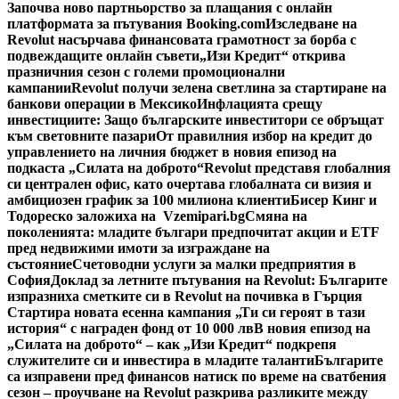
Започва ново партньорство за плащания с онлайн
платформата за пътувания Booking.com
Изследване на
Revolut насърчава финансовата грамотност за борба с
подвеждащите онлайн съвети
„Изи Кредит“ открива
празничния сезон с големи промоционални
кампании
Revolut получи зелена светлина за стартиране на
банкови операции в Мексико
Инфлацията срещу
инвестициите: Защо българските инвеститори се обръщат
към световните пазари
От правилния избор на кредит до
управлението на личния бюджет в новия епизод на
подкаста „Силата на доброто“
Revolut представя глобалния
си централен офис, като очертава глобалната си визия и
амбициозен график за 100 милиона клиенти
Бисер Кинг и
Тодореско заложиха на Vzemipari.bg
Смяна на
поколенията: младите българи предпочитат акции и ETF
пред недвижими имоти за изграждане на
състояние
Счетоводни услуги за малки предприятия в
София
Доклад за летните пътувания на Revolut: Българите
изпразниха сметките си в Revolut на почивка в Гърция
Стартира новата есенна кампания „Ти си героят в тази
история“ с награден фонд от 10 000 лв
В новия епизод на
„Силата на доброто“ – как „Изи Кредит“ подкрепя
служителите си и инвестира в младите таланти
Българите
са изправени пред финансов натиск по време на сватбения
сезон – проучване на Revolut разкрива разликите между