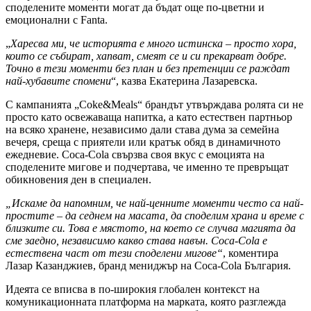
споделените моменти могат да бъдат още по-цветни и
емоционални с Fanta.
„
Харесва ми, че историята е много истинска – просто хора,
които се събират, хапват, смеят се и си прекарват добре.
Точно в тези моменти без план и без претенции се раждат
най-хубавите спомени
“, казва Екатерина Лазаревска.
С кампанията „Coke&Meals“ брандът утвърждава ролята си не
просто като освежаваща напитка, а като естествен партньор
на всяко хранене, независимо дали става дума за семейна
вечеря, среща с приятели или кратък обяд в динамичното
ежедневие. Coca-Cola свързва своя вкус с емоцията на
споделените мигове и подчертава, че именно те превръщат
обикновения ден в специален.
„Искаме да напомним, че най-ценните моменти често са най-
простите – да седнем на масата, да споделим храна и време с
близките си. Това е мястото, на което се случва магията да
сме заедно, независимо какво става навън. Coca-Cola е
естествена част от тези споделени мигове“
, коментира
Лазар Казанджиев, бранд мениджър на Coca-Cola България.
Идеята се вписва в по-широкия глобален контекст на
комуникационната платформа на марката, която разглежда