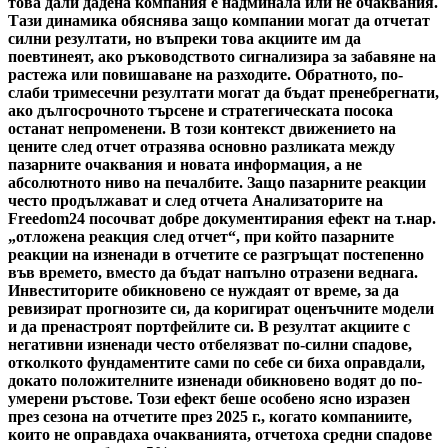
това дали дадена компания е надминала или не очаквания.
Тази динамика обяснява защо компании могат да отчетат
силни резултати, но въпреки това акциите им да
поевтинеят, ако ръководството сигнализира за забавяне на
растежа или повишаване на разходите. Обратното, по-
слаби тримесечни резултати могат да бъдат пренебрегнати,
ако дългосрочното търсене и стратегическата посока
останат непроменени. В този контекст движението на
цените след отчет отразява основно разликата между
пазарните очаквания и новата информация, а не
абсолютното ниво на печалбите. Защо пазарните реакции
често продължават и след отчета Анализаторите на
Freedom24 посочват добре документирания ефект на т.нар.
„отложена реакция след отчет“, при който пазарните
реакции на изненади в отчетите се разгръщат постепенно
във времето, вместо да бъдат напълно отразени веднага.
Инвеститорите обикновено се нуждаят от време, за да
ревизират прогнозите си, да коригират оценъчните модели
и да пренастроят портфейлите си. В резултат акциите с
негативни изненади често отбелязват по-силни спадове,
отколкото фундаментите сами по себе си биха оправдали,
докато положителните изненади обикновено водят до по-
умерени ръстове. Този ефект беше особено ясно изразен
през сезона на отчетите през 2025 г., когато компаниите,
които не оправдаха очакванията, отчетоха средни спадове