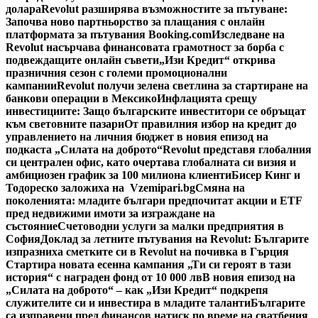
долара
Revolut разширява възможностите за пътуване:
Започва ново партньорство за плащания с онлайн
платформата за пътувания Booking.com
Изследване на
Revolut насърчава финансовата грамотност за борба с
подвеждащите онлайн съвети
„Изи Кредит“ открива
празничния сезон с големи промоционални
кампании
Revolut получи зелена светлина за стартиране на
банкови операции в Мексико
Инфлацията срещу
инвестициите: Защо българските инвеститори се обръщат
към световните пазари
От правилния избор на кредит до
управлението на личния бюджет в новия епизод на
подкаста „Силата на доброто“
Revolut представя глобалния
си централен офис, като очертава глобалната си визия и
амбициозен график за 100 милиона клиенти
Бисер Кинг и
Тодореско заложиха на Vzemipari.bg
Смяна на
поколенията: младите българи предпочитат акции и ETF
пред недвижими имоти за изграждане на
състояние
Счетоводни услуги за малки предприятия в
София
Доклад за летните пътувания на Revolut: Българите
изпразниха сметките си в Revolut на почивка в Гърция
Стартира новата есенна кампания „Ти си героят в тази
история“ с награден фонд от 10 000 лв
В новия епизод на
„Силата на доброто“ – как „Изи Кредит“ подкрепя
служителите си и инвестира в младите таланти
Българите
са изправени пред финансов натиск по време на сватбения