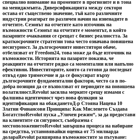
специално внимание на промените в прогнозите и в тона
на мениджмънта. Диверсификацията между сектори
остава от съществено значение, тъй като различните
индустрии реагират по различен начин на изненадите в
отчетите. Сезонът на отчетите като източник на
възможности Сезонът на отчетите е моментът, в който
пазарните очаквания се срещат с бизнес реалността. За
краткосрочните стратегии това често означава повишена
несигурност. За дългосрочните инвеститори обаче,
отбелязват от Freedom24, това може да бъде източник на
възможности. Историята на пазарите показва, че
реакциите на отчетите рядко са моментални или напълно
ефективни. Инвеститорите, които са готови да погледнат
отвъд едно тримесечие и да се фокусират върху
дългосрочните фундаментални фактори, често са в по-
добра позиция да се възползват от периодите на повишена
волатилност.
Revolut засилва мерките срещу измами с
фалшива идентичност чрез нова функция за
идентификация на обаждането
Д-р Стояна Нацева 10
Златни Финансови Принципа: Как Мисленето Създава
Богатство
Revolut пуска „Уличен режим“, за да предостави
на клиентите си сигурност, съобразена с
местоположението
Revolut завършва процеса на набиране
на средства, установявайки оценка от 75 милиарда
долара
Revolut разширява възможностите за пътуване: