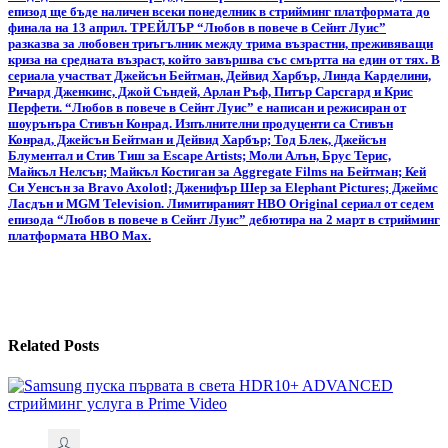
епизод ще бъде наличен всеки понеделник в стрийминг платформата до
финала на 13 април. ТРЕЙЛЪР “Любов в повече в Сейнт Луис”
разказва за любовен триъгълник между трима възрастни, преживяващи
криза на средната възраст, който завършва със смъртта на един от тях. В
сериала участват Джейсън Бейтман, Дейвид Харбър, Линда Карделини,
Ричард Дженкинс, Джой Съндей, Арлан Ръф, Питър Сарсгард и Крис
Перфети. “Любов в повече в Сейнт Луис” е написан и режисиран от
шоурънъра Стивън Конрад. Изпълнителни продуценти са Стивън
Конрад, Джейсън Бейтман и Дейвид Харбър; Тод Блек, Джейсън
Блументал и Стив Тиш за Escape Artists; Моли Алън, Брус Терис,
Майкъл Нелсън; Майкъл Костиган за Aggregate Films на Бейтман; Кей
Си Уенсън за Bravo Axolotl; Дженифър Шер за Elephant Pictures; Джеймс
Ласдън и MGM Television. Лимитираният HBO Original сериал от седем
епизода “Любов в повече в Сейнт Луис” дебютира на 2 март в стрийминг
платформата HBO Max.
Related Posts