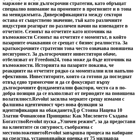
маржове и ясни дългосрочни стратегии, като обръщат
специално внимание на промените в прогнозите и в тона
на мениджмънта. Диверсификацията между сектори
остава от съществено значение, тъй като различните
индустрии реагират по различен начин на изненадите в
отчетите. Сезонът на отчетите като източник на
възможности Сезонът на отчетите е моментът, в който
пазарните очаквания се срещат с бизнес реалността. За
краткосрочните стратегии това често означава повишена
несигурност. За дългосрочните инвеститори обаче,
отбелязват от Freedom24, това може да бъде източник на
възможности. Историята на пазарите показва, че
реакциите на отчетите рядко са моментални или напълно
ефективни. Инвеститорите, които са готови да погледнат
отвъд едно тримесечие и да се фокусират върху
дългосрочните фундаментални фактори, често са в по-
добра позиция да се възползват от периодите на повишена
волатилност.
Revolut засилва мерките срещу измами с
фалшива идентичност чрез нова функция за
идентификация на обаждането
Д-р Стояна Нацева 10
Златни Финансови Принципа: Как Мисленето Създава
Богатство
Revolut пуска „Уличен режим“, за да предостави
на клиентите си сигурност, съобразена с
местоположението
Revolut завършва процеса на набиране
на средства, установявайки оценка от 75 милиарда