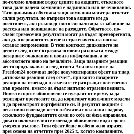
по-голямо влияние върху цените на акциите, отколкото
това дали дадена компания е надминала или не очаквания.
Тази динамика обяснява защо компании могат да отчетат
силни резултати, но въпреки това акциите им да
поевтинеят, ако ръководството сигнализира за забавяне на
растежа или повишаване на разходите. Обратното, по-
слаби тримесечни резултати могат да бъдат пренебрегнати,
ако дългосрочното търсене и стратегическата посока
останат непроменени. В този контекст движението на
цените след отчет отразява основно разликата между
пазарните очаквания и новата информация, а не
абсолютното ниво на печалбите. Защо пазарните реакции
често продължават и след отчета Анализаторите на
Freedom24 посочват добре документирания ефект на т.нар.
„отложена реакция след отчет“, при който пазарните
реакции на изненади в отчетите се разгръщат постепенно
във времето, вместо да бъдат напълно отразени веднага.
Инвеститорите обикновено се нуждаят от време, за да
ревизират прогнозите си, да коригират оценъчните модели
и да пренастроят портфейлите си. В резултат акциите с
негативни изненади често отбелязват по-силни спадове,
отколкото фундаментите сами по себе си биха оправдали,
докато положителните изненади обикновено водят до по-
умерени ръстове. Този ефект беше особено ясно изразен
през сезона на отчетите през 2025 г., когато компаниите,