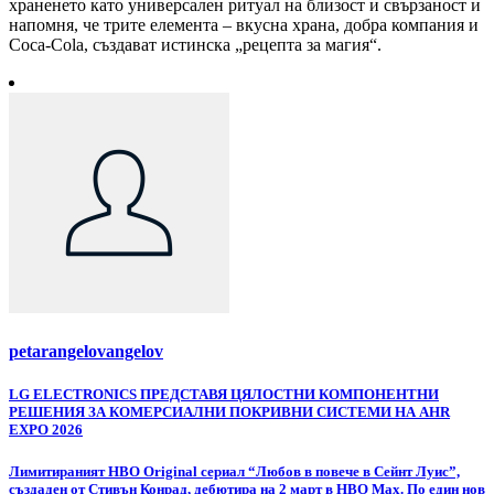
храненето като универсален ритуал на близост и свързаност и
напомня, че трите елемента – вкусна храна, добра компания и
Coca-Cola, създават истинска „рецепта за магия“.
petarangelovangelov
Навигация
LG ELECTRONICS ПРЕДСТАВЯ ЦЯЛОСТНИ КОМПОНЕНТНИ
РЕШЕНИЯ ЗА КОМЕРСИАЛНИ ПОКРИВНИ СИСТЕМИ НА AHR
EXPO 2026
Лимитираният HBO Original сериал “Любов в повече в Сейнт Луис”,
създаден от Стивън Конрад, дебютира на 2 март в HBO Max. По един нов