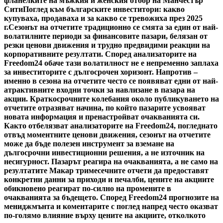
фланелките на мъжкия и женския отбор на Манчестър
Сити
Поглед към българските инвеститори: какво
купуваха, продаваха и за какво се тревожиха през 2025
г.
Сезонът на отчетите традиционно се смята за един от най-
волатилните периоди за финансовите пазари, белязан от
резки ценови движения и трудно предвидими реакции на
корпоративните резултати. Според анализаторите на
Freedom24 обаче тази волатилност не е непременно заплаха
за инвеститорите с дългосрочен хоризонт. Напротив –
именно в сезона на отчетите често се появяват едни от най-
атрактивните входни точки за навлизане в пазара на
акции. Краткосрочните колебания около публикуването на
отчетите отразяват начина, по който пазарите усвояват
новата информация и пренастройват очакванията си.
Както отбелязват анализаторите на Freedom24, погледнато
отвъд моментните ценови движения, сезонът на отчетите
може да бъде полезен инструмент за вземане на
дългосрочни инвестиционни решения, а не източник на
несигурност. Пазарът реагира на очакванията, а не само на
резултатите Макар тримесечните отчети да предоставят
конкретни данни за приходи и печалби, цените на акциите
обикновено реагират по-силно на промените в
очакванията за бъдещето. Според Freedom24 прогнозите на
мениджмънта и коментарите с поглед напред често оказват
по-голямо влияние върху цените на акциите, отколкото