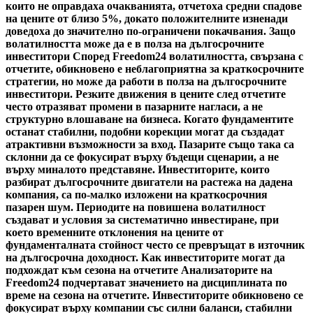
които не оправдаха очакванията, отчетоха средни спадове
на цените от близо 5%, докато положителните изненади
доведоха до значително по-ограничени покачвания. Защо
волатилността може да е в полза на дългосрочните
инвеститори Според Freedom24 волатилността, свързана с
отчетите, обикновено е неблагоприятна за краткосрочните
стратегии, но може да работи в полза на дългосрочните
инвеститори. Резките движения в цените след отчетите
често отразяват промени в пазарните нагласи, а не
структурно влошаване на бизнеса. Когато фундаментите
останат стабилни, подобни корекции могат да създадат
атрактивни възможности за вход. Пазарите също така са
склонни да се фокусират върху бъдещи сценарии, а не
върху миналото представяне. Инвеститорите, които
разбират дългосрочните двигатели на растежа на дадена
компания, са по-малко изложени на краткосрочния
пазарен шум. Периодите на повишена волатилност
създават и условия за систематично инвестиране, при
което временните отклонения на цените от
фундаменталната стойност често се превръщат в източник
на дългосрочна доходност. Как инвеститорите могат да
подхождат към сезона на отчетите Анализаторите на
Freedom24 подчертават значението на дисциплината по
време на сезона на отчетите. Инвеститорите обикновено се
фокусират върху компании със силни баланси, стабилни