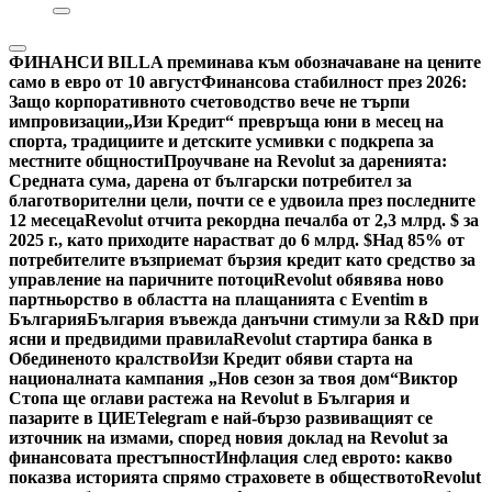
ФИНАНСИ
BILLA преминава към обозначаване на цените
само в евро от 10 август
Финансова стабилност през 2026:
Защо корпоративното счетоводство вече не търпи
импровизации
„Изи Кредит“ превръща юни в месец на
спорта, традициите и детските усмивки с подкрепа за
местните общности
Проучване на Revolut за даренията:
Средната сума, дарена от български потребител за
благотворителни цели, почти се е удвоила през последните
12 месеца
Revolut отчита рекордна печалба от 2,3 млрд. $ за
2025 г., като приходите нарастват до 6 млрд. $
Над 85% от
потребителите възприемат бързия кредит като средство за
управление на паричните потоци
Revolut обявява ново
партньорство в областта на плащанията с Eventim в
България
България въвежда данъчни стимули за R&D при
ясни и предвидими правила
Revolut стартира банка в
Обединеното кралство
Изи Кредит обяви старта на
националната кампания „Нов сезон за твоя дом“
Виктор
Стопа ще оглави растежа на Revolut в България и
пазарите в ЦИЕ
Telegram е най-бързо развиващият се
източник на измами, според новия доклад на Revolut за
финансовата престъпност
Инфлация след еврото: какво
показва историята спрямо страховете в обществото
Revolut