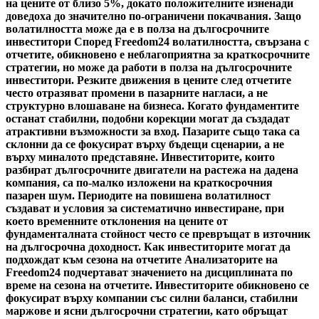
на цените от близо 5%, докато положителните изненади
доведоха до значително по-ограничени покачвания. Защо
волатилността може да е в полза на дългосрочните
инвеститори Според Freedom24 волатилността, свързана с
отчетите, обикновено е неблагоприятна за краткосрочните
стратегии, но може да работи в полза на дългосрочните
инвеститори. Резките движения в цените след отчетите
често отразяват промени в пазарните нагласи, а не
структурно влошаване на бизнеса. Когато фундаментите
останат стабилни, подобни корекции могат да създадат
атрактивни възможности за вход. Пазарите също така са
склонни да се фокусират върху бъдещи сценарии, а не
върху миналото представяне. Инвеститорите, които
разбират дългосрочните двигатели на растежа на дадена
компания, са по-малко изложени на краткосрочния
пазарен шум. Периодите на повишена волатилност
създават и условия за систематично инвестиране, при
което временните отклонения на цените от
фундаменталната стойност често се превръщат в източник
на дългосрочна доходност. Как инвеститорите могат да
подхождат към сезона на отчетите Анализаторите на
Freedom24 подчертават значението на дисциплината по
време на сезона на отчетите. Инвеститорите обикновено се
фокусират върху компании със силни баланси, стабилни
маржове и ясни дългосрочни стратегии, като обръщат