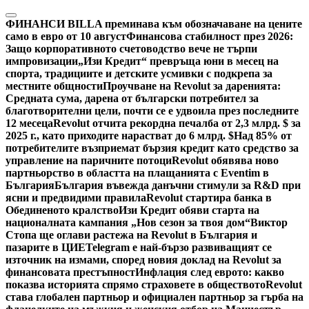
Skip
to
ФИНАНСИ
BILLA преминава към обозначаване на цените
content
само в евро от 10 август
Финансова стабилност през 2026:
Защо корпоративното счетоводство вече не търпи
импровизации
„Изи Кредит“ превръща юни в месец на
спорта, традициите и детските усмивки с подкрепа за
местните общности
Проучване на Revolut за даренията:
Средната сума, дарена от български потребител за
благотворителни цели, почти се е удвоила през последните
12 месеца
Revolut отчита рекордна печалба от 2,3 млрд. $ за
2025 г., като приходите нарастват до 6 млрд. $
Над 85% от
потребителите възприемат бързия кредит като средство за
управление на паричните потоци
Revolut обявява ново
партньорство в областта на плащанията с Eventim в
България
България въвежда данъчни стимули за R&D при
ясни и предвидими правила
Revolut стартира банка в
Обединеното кралство
Изи Кредит обяви старта на
националната кампания „Нов сезон за твоя дом“
Виктор
Стопа ще оглави растежа на Revolut в България и
пазарите в ЦИЕ
Telegram е най-бързо развиващият се
източник на измами, според новия доклад на Revolut за
финансовата престъпност
Инфлация след еврото: какво
показва историята спрямо страховете в обществото
Revolut
става глобален партньор и официален партньор за гърба на