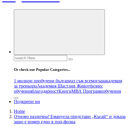
Search
for:
Or check our Popular Categories...
1 милион пробудени българи
аз съм всемогъщ
академия
за треньори
Академия Щастлив Живот
бизнес
обучения
благодарност
Книги
МВА Програми
обучения
Подкрепи ни
Home
Отново различна! Емануела представи „Късай“ и доказа
защо е номер едно в поп-фолка