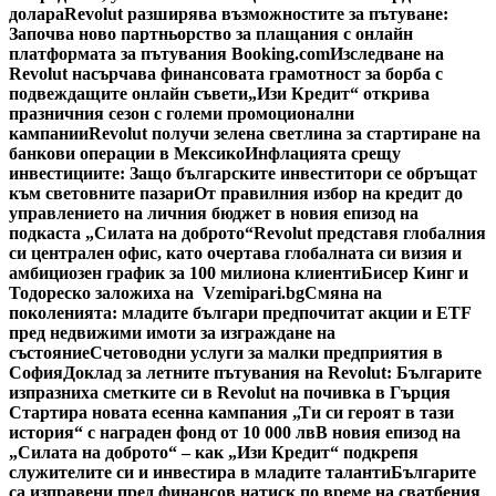
долара
Revolut разширява възможностите за пътуване:
Започва ново партньорство за плащания с онлайн
платформата за пътувания Booking.com
Изследване на
Revolut насърчава финансовата грамотност за борба с
подвеждащите онлайн съвети
„Изи Кредит“ открива
празничния сезон с големи промоционални
кампании
Revolut получи зелена светлина за стартиране на
банкови операции в Мексико
Инфлацията срещу
инвестициите: Защо българските инвеститори се обръщат
към световните пазари
От правилния избор на кредит до
управлението на личния бюджет в новия епизод на
подкаста „Силата на доброто“
Revolut представя глобалния
си централен офис, като очертава глобалната си визия и
амбициозен график за 100 милиона клиенти
Бисер Кинг и
Тодореско заложиха на Vzemipari.bg
Смяна на
поколенията: младите българи предпочитат акции и ETF
пред недвижими имоти за изграждане на
състояние
Счетоводни услуги за малки предприятия в
София
Доклад за летните пътувания на Revolut: Българите
изпразниха сметките си в Revolut на почивка в Гърция
Стартира новата есенна кампания „Ти си героят в тази
история“ с награден фонд от 10 000 лв
В новия епизод на
„Силата на доброто“ – как „Изи Кредит“ подкрепя
служителите си и инвестира в младите таланти
Българите
са изправени пред финансов натиск по време на сватбения