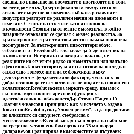
специално внимание на промените в прогнозите и в тона
на мениджмънта. Диверсификацията между сектори
остава от съществено значение, тъй като различните
индустрии реагират по различен начин на изненадите в
отчетите. Сезонът на отчетите като източник на
възможности Сезонът на отчетите е моментът, в който
пазарните очаквания се срещат с бизнес реалността. За
краткосрочните стратегии това често означава повишена
несигурност. За дългосрочните инвеститори обаче,
отбелязват от Freedom24, това може да бъде източник на
възможности. Историята на пазарите показва, че
реакциите на отчетите рядко са моментални или напълно
ефективни. Инвеститорите, които са готови да погледнат
отвъд едно тримесечие и да се фокусират върху
дългосрочните фундаментални фактори, често са в по-
добра позиция да се възползват от периодите на повишена
волатилност.
Revolut засилва мерките срещу измами с
фалшива идентичност чрез нова функция за
идентификация на обаждането
Д-р Стояна Нацева 10
Златни Финансови Принципа: Как Мисленето Създава
Богатство
Revolut пуска „Уличен режим“, за да предостави
на клиентите си сигурност, съобразена с
местоположението
Revolut завършва процеса на набиране
на средства, установявайки оценка от 75 милиарда
долара
Revolut разширява възможностите за пътуване: