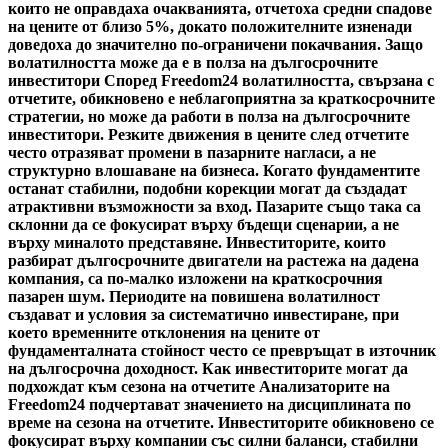
които не оправдаха очакванията, отчетоха средни спадове
на цените от близо 5%, докато положителните изненади
доведоха до значително по-ограничени покачвания. Защо
волатилността може да е в полза на дългосрочните
инвеститори Според Freedom24 волатилността, свързана с
отчетите, обикновено е неблагоприятна за краткосрочните
стратегии, но може да работи в полза на дългосрочните
инвеститори. Резките движения в цените след отчетите
често отразяват промени в пазарните нагласи, а не
структурно влошаване на бизнеса. Когато фундаментите
останат стабилни, подобни корекции могат да създадат
атрактивни възможности за вход. Пазарите също така са
склонни да се фокусират върху бъдещи сценарии, а не
върху миналото представяне. Инвеститорите, които
разбират дългосрочните двигатели на растежа на дадена
компания, са по-малко изложени на краткосрочния
пазарен шум. Периодите на повишена волатилност
създават и условия за систематично инвестиране, при
което временните отклонения на цените от
фундаменталната стойност често се превръщат в източник
на дългосрочна доходност. Как инвеститорите могат да
подхождат към сезона на отчетите Анализаторите на
Freedom24 подчертават значението на дисциплината по
време на сезона на отчетите. Инвеститорите обикновено се
фокусират върху компании със силни баланси, стабилни