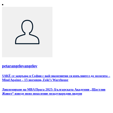
petarangelovangelov
Навигация
SAKÉ се завръща в София с най-знаменития си изпълнител до момента –
Mind Against – 15 ноември, Zoki’s Warehouse
Дипломиране на MBA Прага 2025: Българската Академия „Щастлив
Живот“ изведе ново поколение международни лидери