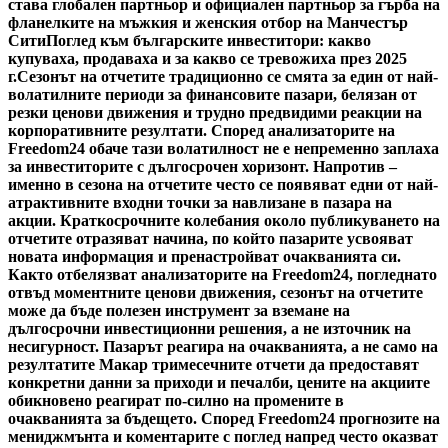
става глобален партньор и официален партньор за гърба на
фланелките на мъжкия и женския отбор на Манчестър
Сити
Поглед към българските инвеститори: какво
купуваха, продаваха и за какво се тревожиха през 2025
г.
Сезонът на отчетите традиционно се смята за един от най-
волатилните периоди за финансовите пазари, белязан от
резки ценови движения и трудно предвидими реакции на
корпоративните резултати. Според анализаторите на
Freedom24 обаче тази волатилност не е непременно заплаха
за инвеститорите с дългосрочен хоризонт. Напротив –
именно в сезона на отчетите често се появяват едни от най-
атрактивните входни точки за навлизане в пазара на
акции. Краткосрочните колебания около публикуването на
отчетите отразяват начина, по който пазарите усвояват
новата информация и пренастройват очакванията си.
Както отбелязват анализаторите на Freedom24, погледнато
отвъд моментните ценови движения, сезонът на отчетите
може да бъде полезен инструмент за вземане на
дългосрочни инвестиционни решения, а не източник на
несигурност. Пазарът реагира на очакванията, а не само на
резултатите Макар тримесечните отчети да предоставят
конкретни данни за приходи и печалби, цените на акциите
обикновено реагират по-силно на промените в
очакванията за бъдещето. Според Freedom24 прогнозите на
мениджмънта и коментарите с поглед напред често оказват