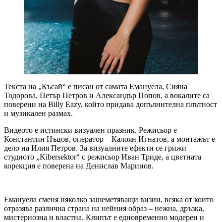
Текста на „Късай“ е писан от самата Емануела, Сияна
Тодорова, Петър Петров и Александър Попов, а вокалите са
поверени на Billy Eazy, който придава допълнителна плътност
и музикален размах.
Видеото е истински визуален празник. Режисьор е
Константин Нъцов, оператор – Калоян Игнатов, а монтажът е
дело на Илия Петров. За визуалните ефекти се грижи
студиото „Kibersektor“ с режисьор Иван Триде, а цветната
корекция е поверена на Денислав Маринов.
Емануела сменя няколко зашеметяващи визии, всяка от които
отразява различна страна на нейния образ – нежна, дръзка,
мистериозна и властна. Клипът е едновременно модерен и