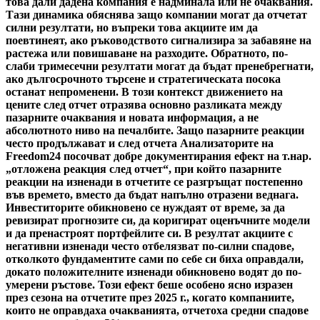
това дали дадена компания е надминала или не очаквания.
Тази динамика обяснява защо компании могат да отчетат
силни резултати, но въпреки това акциите им да
поевтинеят, ако ръководството сигнализира за забавяне на
растежа или повишаване на разходите. Обратното, по-
слаби тримесечни резултати могат да бъдат пренебрегнати,
ако дългосрочното търсене и стратегическата посока
останат непроменени. В този контекст движението на
цените след отчет отразява основно разликата между
пазарните очаквания и новата информация, а не
абсолютното ниво на печалбите. Защо пазарните реакции
често продължават и след отчета Анализаторите на
Freedom24 посочват добре документирания ефект на т.нар.
„отложена реакция след отчет“, при който пазарните
реакции на изненади в отчетите се разгръщат постепенно
във времето, вместо да бъдат напълно отразени веднага.
Инвеститорите обикновено се нуждаят от време, за да
ревизират прогнозите си, да коригират оценъчните модели
и да пренастроят портфейлите си. В резултат акциите с
негативни изненади често отбелязват по-силни спадове,
отколкото фундаментите сами по себе си биха оправдали,
докато положителните изненади обикновено водят до по-
умерени ръстове. Този ефект беше особено ясно изразен
през сезона на отчетите през 2025 г., когато компаниите,
които не оправдаха очакванията, отчетоха средни спадове