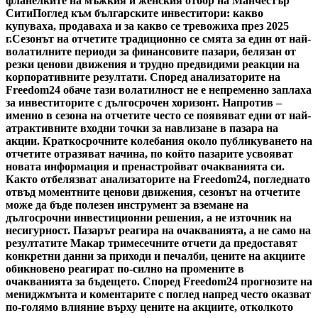
фланелките на мъжкия и женския отбор на Манчестър
Сити
Поглед към българските инвеститори: какво
купуваха, продаваха и за какво се тревожиха през 2025
г.
Сезонът на отчетите традиционно се смята за един от най-
волатилните периоди за финансовите пазари, белязан от
резки ценови движения и трудно предвидими реакции на
корпоративните резултати. Според анализаторите на
Freedom24 обаче тази волатилност не е непременно заплаха
за инвеститорите с дългосрочен хоризонт. Напротив –
именно в сезона на отчетите често се появяват едни от най-
атрактивните входни точки за навлизане в пазара на
акции. Краткосрочните колебания около публикуването на
отчетите отразяват начина, по който пазарите усвояват
новата информация и пренастройват очакванията си.
Както отбелязват анализаторите на Freedom24, погледнато
отвъд моментните ценови движения, сезонът на отчетите
може да бъде полезен инструмент за вземане на
дългосрочни инвестиционни решения, а не източник на
несигурност. Пазарът реагира на очакванията, а не само на
резултатите Макар тримесечните отчети да предоставят
конкретни данни за приходи и печалби, цените на акциите
обикновено реагират по-силно на промените в
очакванията за бъдещето. Според Freedom24 прогнозите на
мениджмънта и коментарите с поглед напред често оказват
по-голямо влияние върху цените на акциите, отколкото