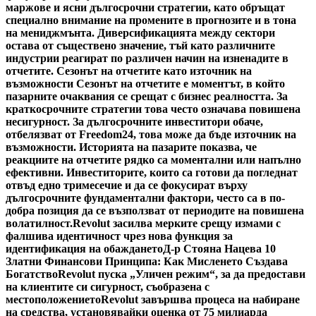
маржове и ясни дългосрочни стратегии, като обръщат
специално внимание на промените в прогнозите и в тона
на мениджмънта. Диверсификацията между сектори
остава от съществено значение, тъй като различните
индустрии реагират по различен начин на изненадите в
отчетите. Сезонът на отчетите като източник на
възможности Сезонът на отчетите е моментът, в който
пазарните очаквания се срещат с бизнес реалността. За
краткосрочните стратегии това често означава повишена
несигурност. За дългосрочните инвеститори обаче,
отбелязват от Freedom24, това може да бъде източник на
възможности. Историята на пазарите показва, че
реакциите на отчетите рядко са моментални или напълно
ефективни. Инвеститорите, които са готови да погледнат
отвъд едно тримесечие и да се фокусират върху
дългосрочните фундаментални фактори, често са в по-
добра позиция да се възползват от периодите на повишена
волатилност.
Revolut засилва мерките срещу измами с
фалшива идентичност чрез нова функция за
идентификация на обаждането
Д-р Стояна Нацева 10
Златни Финансови Принципа: Как Мисленето Създава
Богатство
Revolut пуска „Уличен режим“, за да предостави
на клиентите си сигурност, съобразена с
местоположението
Revolut завършва процеса на набиране
на средства, установявайки оценка от 75 милиарда