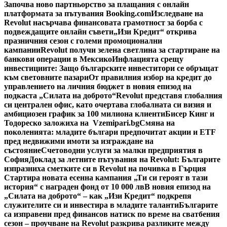
Започва ново партньорство за плащания с онлайн
платформата за пътувания Booking.com
Изследване на
Revolut насърчава финансовата грамотност за борба с
подвеждащите онлайн съвети
„Изи Кредит“ открива
празничния сезон с големи промоционални
кампании
Revolut получи зелена светлина за стартиране на
банкови операции в Мексико
Инфлацията срещу
инвестициите: Защо българските инвеститори се обръщат
към световните пазари
От правилния избор на кредит до
управлението на личния бюджет в новия епизод на
подкаста „Силата на доброто“
Revolut представя глобалния
си централен офис, като очертава глобалната си визия и
амбициозен график за 100 милиона клиенти
Бисер Кинг и
Тодореско заложиха на Vzemipari.bg
Смяна на
поколенията: младите българи предпочитат акции и ETF
пред недвижими имоти за изграждане на
състояние
Счетоводни услуги за малки предприятия в
София
Доклад за летните пътувания на Revolut: Българите
изпразниха сметките си в Revolut на почивка в Гърция
Стартира новата есенна кампания „Ти си героят в тази
история“ с награден фонд от 10 000 лв
В новия епизод на
„Силата на доброто“ – как „Изи Кредит“ подкрепя
служителите си и инвестира в младите таланти
Българите
са изправени пред финансов натиск по време на сватбения
сезон – проучване на Revolut разкрива разликите между