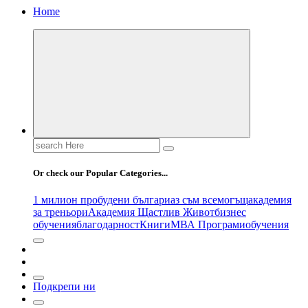
Home
Search
for:
Or check our Popular Categories...
1 милион пробудени българи
аз съм всемогъщ
академия
за треньори
Академия Щастлив Живот
бизнес
обучения
благодарност
Книги
МВА Програми
обучения
Подкрепи ни