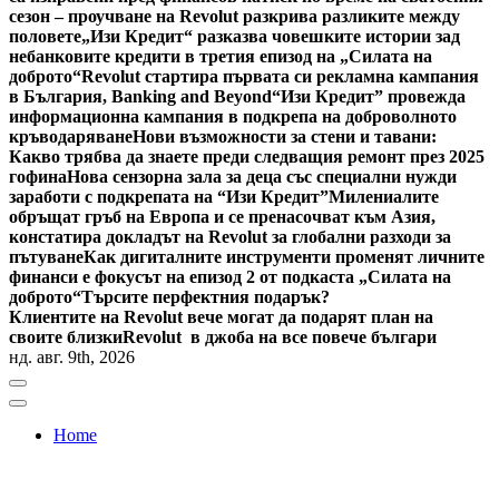
сезон – проучване на Revolut разкрива разликите между
половете
„Изи Кредит“ разказва човешките истории зад
небанковите кредити в третия епизод на „Силата на
доброто“
Revolut стартира първата си рекламна кампания
в България, Banking and Beyond
“Изи Кредит” провежда
информационна кампания в подкрепа на доброволното
кръводаряване
Нови възможности за стени и тавани:
Какво трябва да знаете преди следващия ремонт през 2025
гофина
Нова сензорна зала за деца със специални нужди
заработи с подкрепата на “Изи Кредит”
Милениалите
обръщат гръб на Европа и се пренасочват към Азия,
констатира докладът на Revolut за глобални разходи за
пътуване
Как дигиталните инструменти променят личните
финанси е фокусът на епизод 2 от подкаста „Силата на
доброто“
Търсите перфектния подарък?
Клиентите на Revolut вече могат да подарят план на
своите близки
Revolut в джоба на все повече българи
нд. авг. 9th, 2026
Home
Bulgaria News