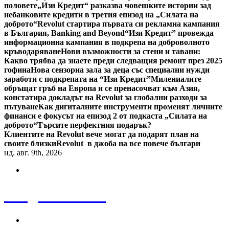
половете
„Изи Кредит“ разказва човешките истории зад
небанковите кредити в третия епизод на „Силата на
доброто“
Revolut стартира първата си рекламна кампания
в България, Banking and Beyond
“Изи Кредит” провежда
информационна кампания в подкрепа на доброволното
кръводаряване
Нови възможности за стени и тавани:
Какво трябва да знаете преди следващия ремонт през 2025
гофина
Нова сензорна зала за деца със специални нужди
заработи с подкрепата на “Изи Кредит”
Милениалите
обръщат гръб на Европа и се пренасочват към Азия,
констатира докладът на Revolut за глобални разходи за
пътуване
Как дигиталните инструменти променят личните
финанси е фокусът на епизод 2 от подкаста „Силата на
доброто“
Търсите перфектния подарък?
Клиентите на Revolut вече могат да подарят план на
своите близки
Revolut в джоба на все повече българи
нд. авг. 9th, 2026
Bulgaria News