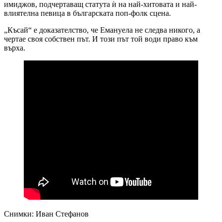
имиджов, подчертаващ статута ѝ на най-хитовата и най-
влиятелна певица в българската поп-фолк сцена.
„Късай“ е доказателство, че Емануела не следва никого, а
чертае своя собствен път. И този път той води право към
върха.
Снимки: Иван Стефанов