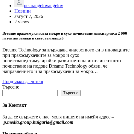
petarangelovangelov
Новини
август 7, 2026
2 views
Dreame прахосмукачки за мокро и сухо почистване надхвърлиха 2 000
патентни заявки в световен мащаб
Dreame Technology затвърждава лидерството си в иновациите
при прахосмукачките за мокро и сухо
почистване,стимулирайки развитието на интелигентното
почистване на подове Dreame Technology обяви, че
направлението ѝ за прахосмукачки за мокро…
Продължи да четеш
Търсене
Търсене
За Контакт
За да се свържете с нас, моля пишете на имейл адрес –
p.media.group.bulgaria@gmail.com
Не изпускайте и..