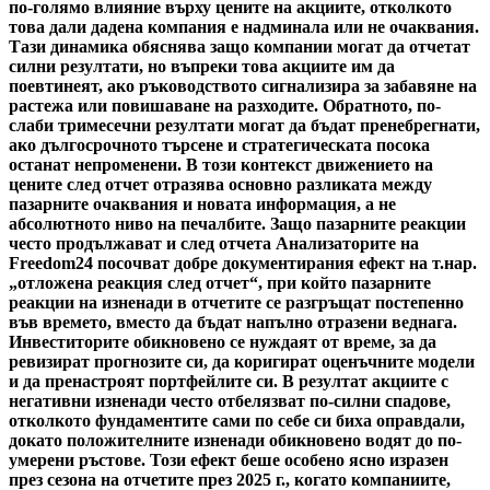
по-голямо влияние върху цените на акциите, отколкото
това дали дадена компания е надминала или не очаквания.
Тази динамика обяснява защо компании могат да отчетат
силни резултати, но въпреки това акциите им да
поевтинеят, ако ръководството сигнализира за забавяне на
растежа или повишаване на разходите. Обратното, по-
слаби тримесечни резултати могат да бъдат пренебрегнати,
ако дългосрочното търсене и стратегическата посока
останат непроменени. В този контекст движението на
цените след отчет отразява основно разликата между
пазарните очаквания и новата информация, а не
абсолютното ниво на печалбите. Защо пазарните реакции
често продължават и след отчета Анализаторите на
Freedom24 посочват добре документирания ефект на т.нар.
„отложена реакция след отчет“, при който пазарните
реакции на изненади в отчетите се разгръщат постепенно
във времето, вместо да бъдат напълно отразени веднага.
Инвеститорите обикновено се нуждаят от време, за да
ревизират прогнозите си, да коригират оценъчните модели
и да пренастроят портфейлите си. В резултат акциите с
негативни изненади често отбелязват по-силни спадове,
отколкото фундаментите сами по себе си биха оправдали,
докато положителните изненади обикновено водят до по-
умерени ръстове. Този ефект беше особено ясно изразен
през сезона на отчетите през 2025 г., когато компаниите,