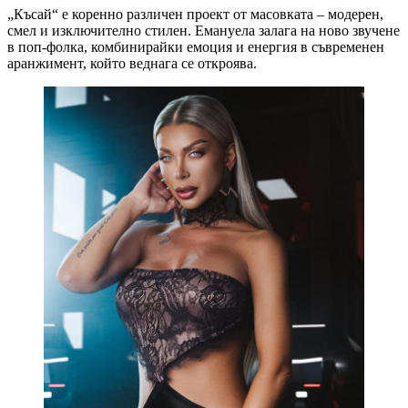
„Късай“ е коренно различен проект от масовката – модерен,
смел и изключително стилен. Емануела залага на ново звучене
в поп-фолка, комбинирайки емоция и енергия в съвременен
аранжимент, който веднага се откроява.