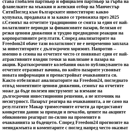
става глобален партньор и официален партньор за гърба на
фланелките на мъжкия и женския отбор на Манчестър
Сити
Поглед към българските инвеститори: какво
купуваха, продаваха и за какво се тревожиха през 2025
г.
Сезонът на отчетите традиционно се смята за един от най-
волатилните периоди за финансовите пазари, белязан от
резки ценови движения и трудно предвидими реакции на
корпоративните резултати. Според анализаторите на
Freedom24 обаче тази волатилност не е непременно заплаха
за инвеститорите с дългосрочен хоризонт. Напротив –
именно в сезона на отчетите често се появяват едни от най-
атрактивните входни точки за навлизане в пазара на
акции. Краткосрочните колебания около публикуването на
отчетите отразяват начина, по който пазарите усвояват
новата информация и пренастройват очакванията си.
Както отбелязват анализаторите на Freedom24, погледнато
отвъд моментните ценови движения, сезонът на отчетите
може да бъде полезен инструмент за вземане на
дългосрочни инвестиционни решения, а не източник на
несигурност. Пазарът реагира на очакванията, а не само на
резултатите Макар тримесечните отчети да предоставят
конкретни данни за приходи и печалби, цените на акциите
обикновено реагират по-силно на промените в
очакванията за бъдещето. Според Freedom24 прогнозите на
мениджмънта и коментарите с поглед напред често оказват