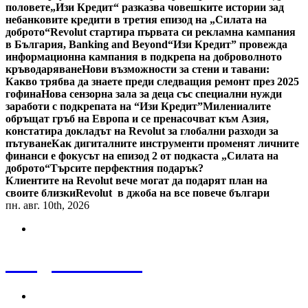
половете
„Изи Кредит“ разказва човешките истории зад
небанковите кредити в третия епизод на „Силата на
доброто“
Revolut стартира първата си рекламна кампания
в България, Banking and Beyond
“Изи Кредит” провежда
информационна кампания в подкрепа на доброволното
кръводаряване
Нови възможности за стени и тавани:
Какво трябва да знаете преди следващия ремонт през 2025
гофина
Нова сензорна зала за деца със специални нужди
заработи с подкрепата на “Изи Кредит”
Милениалите
обръщат гръб на Европа и се пренасочват към Азия,
констатира докладът на Revolut за глобални разходи за
пътуване
Как дигиталните инструменти променят личните
финанси е фокусът на епизод 2 от подкаста „Силата на
доброто“
Търсите перфектния подарък?
Клиентите на Revolut вече могат да подарят план на
своите близки
Revolut в джоба на все повече българи
пн. авг. 10th, 2026
Bulgaria News