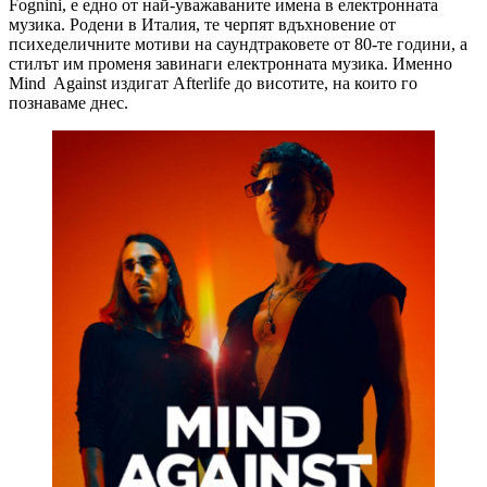
Fognini, е едно от най-уважаваните имена в електронната
музика. Родени в Италия, те черпят вдъхновение от
психеделичните мотиви на саундтраковете от 80-те години, а
стилът им променя завинаги електронната музика. Именно
Mind Against издигат Afterlife до висотите, на които го
познаваме днес.