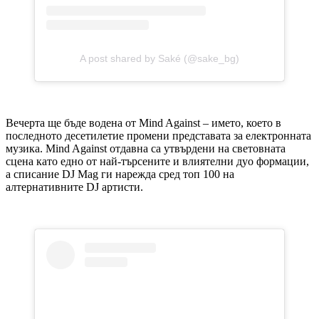
A post shared by Saké (@sake_bg)
Вечерта ще бъде водена от Mind Against – името, което в
последното десетилетие промени представата за електронната
музика. Mind Against отдавна са утвърдени на световната
сцена като едно от най-търсените и влиятелни дуо формации,
а списание DJ Mag ги нарежда сред топ 100 на
алтернативните DJ артисти.