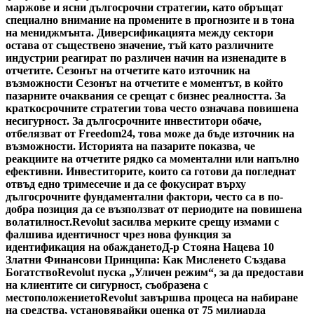
маржове и ясни дългосрочни стратегии, като обръщат
специално внимание на промените в прогнозите и в тона
на мениджмънта. Диверсификацията между сектори
остава от съществено значение, тъй като различните
индустрии реагират по различен начин на изненадите в
отчетите. Сезонът на отчетите като източник на
възможности Сезонът на отчетите е моментът, в който
пазарните очаквания се срещат с бизнес реалността. За
краткосрочните стратегии това често означава повишена
несигурност. За дългосрочните инвеститори обаче,
отбелязват от Freedom24, това може да бъде източник на
възможности. Историята на пазарите показва, че
реакциите на отчетите рядко са моментални или напълно
ефективни. Инвеститорите, които са готови да погледнат
отвъд едно тримесечие и да се фокусират върху
дългосрочните фундаментални фактори, често са в по-
добра позиция да се възползват от периодите на повишена
волатилност.
Revolut засилва мерките срещу измами с
фалшива идентичност чрез нова функция за
идентификация на обаждането
Д-р Стояна Нацева 10
Златни Финансови Принципа: Как Мисленето Създава
Богатство
Revolut пуска „Уличен режим“, за да предостави
на клиентите си сигурност, съобразена с
местоположението
Revolut завършва процеса на набиране
на средства, установявайки оценка от 75 милиарда