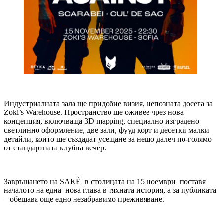
Индустриалната зала ще придобие визия, непозната досега за
Zoki’s Warehouse. Пространство ще оживее чрез нова
концепция, включваща 3D mapping, специално изградено
светлинно оформление, две зали, фууд корт и десетки малки
детайли, които ще създадат усещане за нещо далеч по-голямо
от стандартната клубна вечер.
Завръщането на SAKÉ в столицата на 15 ноември поставя
началото на една нова глава в тяхната история, а за публиката
– обещава още едно незабравимо преживяване.