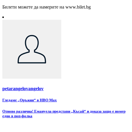
Билети можете да намерите на www.bilet.bg
petarangelovangelov
Навигация
Гледаме „Оръжия“ в HBO Max
Отново различна! Емануела представи „Късай“ и доказа защо е номер
едно в поп-фолка