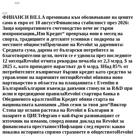
ФИНАНСИ
BILLA преминава към обозначаване на цените
само в евро от 10 август
Финансова стабилност през 2026:
Защо корпоративното счетоводство вече не търпи
импровизации
„Изи Кредит“ превръща юни в месец на
спорта, традициите и детските усмивки с подкрепа за
местните общности
Проучване на Revolut за даренията:
Средната сума, дарена от български потребител за
благотворителни цели, почти се е удвоила през последните
12 месеца
Revolut отчита рекордна печалба от 2,3 млрд. $ за
2025 г., като приходите нарастват до 6 млрд. $
Над 85% от
потребителите възприемат бързия кредит като средство за
управление на паричните потоци
Revolut обявява ново
партньорство в областта на плащанията с Eventim в
България
България въвежда данъчни стимули за R&D при
ясни и предвидими правила
Revolut стартира банка в
Обединеното кралство
Изи Кредит обяви старта на
националната кампания „Нов сезон за твоя дом“
Виктор
Стопа ще оглави растежа на Revolut в България и
пазарите в ЦИЕ
Telegram е най-бързо развиващият се
източник на измами, според новия доклад на Revolut за
финансовата престъпност
Инфлация след еврото: какво
показва историята спрямо страховете в обществото
Revolut