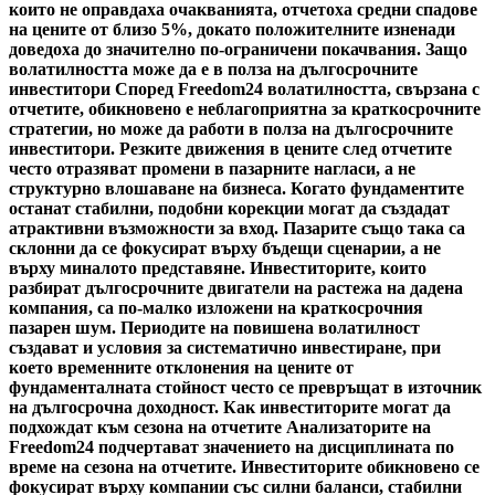
които не оправдаха очакванията, отчетоха средни спадове
на цените от близо 5%, докато положителните изненади
доведоха до значително по-ограничени покачвания. Защо
волатилността може да е в полза на дългосрочните
инвеститори Според Freedom24 волатилността, свързана с
отчетите, обикновено е неблагоприятна за краткосрочните
стратегии, но може да работи в полза на дългосрочните
инвеститори. Резките движения в цените след отчетите
често отразяват промени в пазарните нагласи, а не
структурно влошаване на бизнеса. Когато фундаментите
останат стабилни, подобни корекции могат да създадат
атрактивни възможности за вход. Пазарите също така са
склонни да се фокусират върху бъдещи сценарии, а не
върху миналото представяне. Инвеститорите, които
разбират дългосрочните двигатели на растежа на дадена
компания, са по-малко изложени на краткосрочния
пазарен шум. Периодите на повишена волатилност
създават и условия за систематично инвестиране, при
което временните отклонения на цените от
фундаменталната стойност често се превръщат в източник
на дългосрочна доходност. Как инвеститорите могат да
подхождат към сезона на отчетите Анализаторите на
Freedom24 подчертават значението на дисциплината по
време на сезона на отчетите. Инвеститорите обикновено се
фокусират върху компании със силни баланси, стабилни