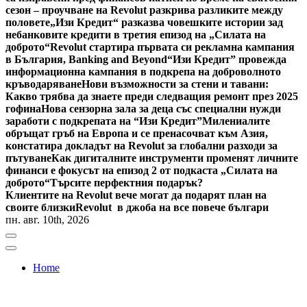
сезон – проучване на Revolut разкрива разликите между
половете
„Изи Кредит“ разказва човешките истории зад
небанковите кредити в третия епизод на „Силата на
доброто“
Revolut стартира първата си рекламна кампания
в България, Banking and Beyond
“Изи Кредит” провежда
информационна кампания в подкрепа на доброволното
кръводаряване
Нови възможности за стени и тавани:
Какво трябва да знаете преди следващия ремонт през 2025
гофина
Нова сензорна зала за деца със специални нужди
заработи с подкрепата на “Изи Кредит”
Милениалите
обръщат гръб на Европа и се пренасочват към Азия,
констатира докладът на Revolut за глобални разходи за
пътуване
Как дигиталните инструменти променят личните
финанси е фокусът на епизод 2 от подкаста „Силата на
доброто“
Търсите перфектния подарък?
Клиентите на Revolut вече могат да подарят план на
своите близки
Revolut в джоба на все повече българи
пн. авг. 10th, 2026
Home
Bulgaria News