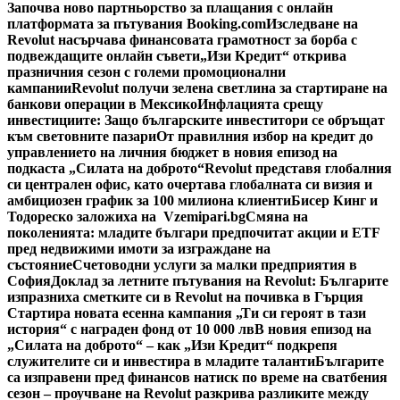
Започва ново партньорство за плащания с онлайн
платформата за пътувания Booking.com
Изследване на
Revolut насърчава финансовата грамотност за борба с
подвеждащите онлайн съвети
„Изи Кредит“ открива
празничния сезон с големи промоционални
кампании
Revolut получи зелена светлина за стартиране на
банкови операции в Мексико
Инфлацията срещу
инвестициите: Защо българските инвеститори се обръщат
към световните пазари
От правилния избор на кредит до
управлението на личния бюджет в новия епизод на
подкаста „Силата на доброто“
Revolut представя глобалния
си централен офис, като очертава глобалната си визия и
амбициозен график за 100 милиона клиенти
Бисер Кинг и
Тодореско заложиха на Vzemipari.bg
Смяна на
поколенията: младите българи предпочитат акции и ETF
пред недвижими имоти за изграждане на
състояние
Счетоводни услуги за малки предприятия в
София
Доклад за летните пътувания на Revolut: Българите
изпразниха сметките си в Revolut на почивка в Гърция
Стартира новата есенна кампания „Ти си героят в тази
история“ с награден фонд от 10 000 лв
В новия епизод на
„Силата на доброто“ – как „Изи Кредит“ подкрепя
служителите си и инвестира в младите таланти
Българите
са изправени пред финансов натиск по време на сватбения
сезон – проучване на Revolut разкрива разликите между