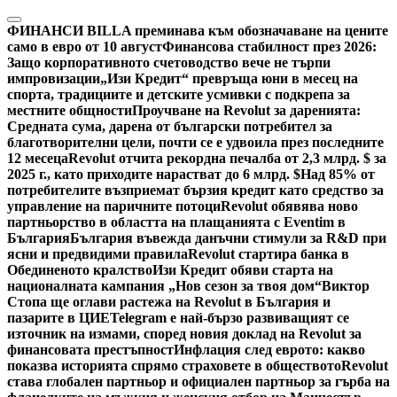
Skip
to
ФИНАНСИ
BILLA преминава към обозначаване на цените
content
само в евро от 10 август
Финансова стабилност през 2026:
Защо корпоративното счетоводство вече не търпи
импровизации
„Изи Кредит“ превръща юни в месец на
спорта, традициите и детските усмивки с подкрепа за
местните общности
Проучване на Revolut за даренията:
Средната сума, дарена от български потребител за
благотворителни цели, почти се е удвоила през последните
12 месеца
Revolut отчита рекордна печалба от 2,3 млрд. $ за
2025 г., като приходите нарастват до 6 млрд. $
Над 85% от
потребителите възприемат бързия кредит като средство за
управление на паричните потоци
Revolut обявява ново
партньорство в областта на плащанията с Eventim в
България
България въвежда данъчни стимули за R&D при
ясни и предвидими правила
Revolut стартира банка в
Обединеното кралство
Изи Кредит обяви старта на
националната кампания „Нов сезон за твоя дом“
Виктор
Стопа ще оглави растежа на Revolut в България и
пазарите в ЦИЕ
Telegram е най-бързо развиващият се
източник на измами, според новия доклад на Revolut за
финансовата престъпност
Инфлация след еврото: какво
показва историята спрямо страховете в обществото
Revolut
става глобален партньор и официален партньор за гърба на