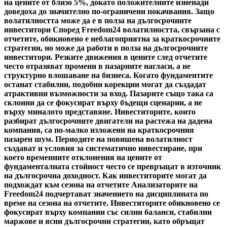
на цените от близо 5%, докато положителните изненади
доведоха до значително по-ограничени покачвания. Защо
волатилността може да е в полза на дългосрочните
инвеститори Според Freedom24 волатилността, свързана с
отчетите, обикновено е неблагоприятна за краткосрочните
стратегии, но може да работи в полза на дългосрочните
инвеститори. Резките движения в цените след отчетите
често отразяват промени в пазарните нагласи, а не
структурно влошаване на бизнеса. Когато фундаментите
останат стабилни, подобни корекции могат да създадат
атрактивни възможности за вход. Пазарите също така са
склонни да се фокусират върху бъдещи сценарии, а не
върху миналото представяне. Инвеститорите, които
разбират дългосрочните двигатели на растежа на дадена
компания, са по-малко изложени на краткосрочния
пазарен шум. Периодите на повишена волатилност
създават и условия за систематично инвестиране, при
което временните отклонения на цените от
фундаменталната стойност често се превръщат в източник
на дългосрочна доходност. Как инвеститорите могат да
подхождат към сезона на отчетите Анализаторите на
Freedom24 подчертават значението на дисциплината по
време на сезона на отчетите. Инвеститорите обикновено се
фокусират върху компании със силни баланси, стабилни
маржове и ясни дългосрочни стратегии, като обръщат