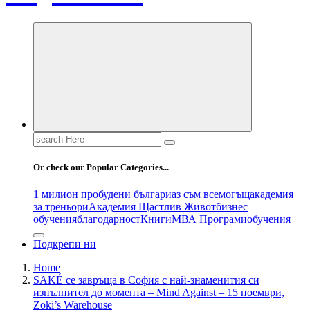
Search
for:
Or check our Popular Categories...
1 милион пробудени българи
аз съм всемогъщ
академия
за треньори
Академия Щастлив Живот
бизнес
обучения
благодарност
Книги
МВА Програми
обучения
Подкрепи ни
Home
SAKÉ се завръща в София с най-знаменития си
изпълнител до момента – Mind Against – 15 ноември,
Zoki’s Warehouse