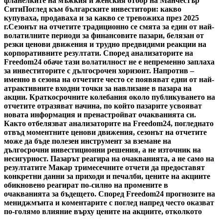
фланелките на мъжкия и женския отбор на Манчестър
Сити
Поглед към българските инвеститори: какво
купуваха, продаваха и за какво се тревожиха през 2025
г.
Сезонът на отчетите традиционно се смята за един от най-
волатилните периоди за финансовите пазари, белязан от
резки ценови движения и трудно предвидими реакции на
корпоративните резултати. Според анализаторите на
Freedom24 обаче тази волатилност не е непременно заплаха
за инвеститорите с дългосрочен хоризонт. Напротив –
именно в сезона на отчетите често се появяват едни от най-
атрактивните входни точки за навлизане в пазара на
акции. Краткосрочните колебания около публикуването на
отчетите отразяват начина, по който пазарите усвояват
новата информация и пренастройват очакванията си.
Както отбелязват анализаторите на Freedom24, погледнато
отвъд моментните ценови движения, сезонът на отчетите
може да бъде полезен инструмент за вземане на
дългосрочни инвестиционни решения, а не източник на
несигурност. Пазарът реагира на очакванията, а не само на
резултатите Макар тримесечните отчети да предоставят
конкретни данни за приходи и печалби, цените на акциите
обикновено реагират по-силно на промените в
очакванията за бъдещето. Според Freedom24 прогнозите на
мениджмънта и коментарите с поглед напред често оказват
по-голямо влияние върху цените на акциите, отколкото