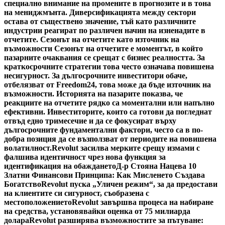
специално внимание на промените в прогнозите и в тона
на мениджмънта. Диверсификацията между сектори
остава от съществено значение, тъй като различните
индустрии реагират по различен начин на изненадите в
отчетите. Сезонът на отчетите като източник на
възможности Сезонът на отчетите е моментът, в който
пазарните очаквания се срещат с бизнес реалността. За
краткосрочните стратегии това често означава повишена
несигурност. За дългосрочните инвеститори обаче,
отбелязват от Freedom24, това може да бъде източник на
възможности. Историята на пазарите показва, че
реакциите на отчетите рядко са моментални или напълно
ефективни. Инвеститорите, които са готови да погледнат
отвъд едно тримесечие и да се фокусират върху
дългосрочните фундаментални фактори, често са в по-
добра позиция да се възползват от периодите на повишена
волатилност.
Revolut засилва мерките срещу измами с
фалшива идентичност чрез нова функция за
идентификация на обаждането
Д-р Стояна Нацева 10
Златни Финансови Принципа: Как Мисленето Създава
Богатство
Revolut пуска „Уличен режим“, за да предостави
на клиентите си сигурност, съобразена с
местоположението
Revolut завършва процеса на набиране
на средства, установявайки оценка от 75 милиарда
долара
Revolut разширява възможностите за пътуване: