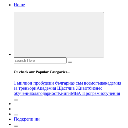
Home
Search
for:
Or check our Popular Categories...
1 милион пробудени българи
аз съм всемогъщ
академия
за треньори
Академия Щастлив Живот
бизнес
обучения
благодарност
Книги
МВА Програми
обучения
Подкрепи ни