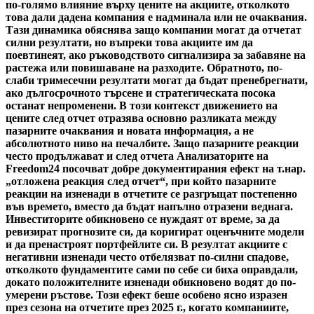
по-голямо влияние върху цените на акциите, отколкото
това дали дадена компания е надминала или не очаквания.
Тази динамика обяснява защо компании могат да отчетат
силни резултати, но въпреки това акциите им да
поевтинеят, ако ръководството сигнализира за забавяне на
растежа или повишаване на разходите. Обратното, по-
слаби тримесечни резултати могат да бъдат пренебрегнати,
ако дългосрочното търсене и стратегическата посока
останат непроменени. В този контекст движението на
цените след отчет отразява основно разликата между
пазарните очаквания и новата информация, а не
абсолютното ниво на печалбите. Защо пазарните реакции
често продължават и след отчета Анализаторите на
Freedom24 посочват добре документирания ефект на т.нар.
„отложена реакция след отчет“, при който пазарните
реакции на изненади в отчетите се разгръщат постепенно
във времето, вместо да бъдат напълно отразени веднага.
Инвеститорите обикновено се нуждаят от време, за да
ревизират прогнозите си, да коригират оценъчните модели
и да пренастроят портфейлите си. В резултат акциите с
негативни изненади често отбелязват по-силни спадове,
отколкото фундаментите сами по себе си биха оправдали,
докато положителните изненади обикновено водят до по-
умерени ръстове. Този ефект беше особено ясно изразен
през сезона на отчетите през 2025 г., когато компаниите,