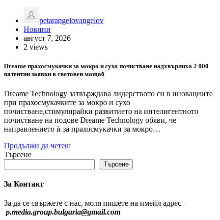
petarangelovangelov
Новини
август 7, 2026
2 views
Dreame прахосмукачки за мокро и сухо почистване надхвърлиха 2 000
патентни заявки в световен мащаб
Dreame Technology затвърждава лидерството си в иновациите
при прахосмукачките за мокро и сухо
почистване,стимулирайки развитието на интелигентното
почистване на подове Dreame Technology обяви, че
направлението ѝ за прахосмукачки за мокро…
Продължи да четеш
Търсене
Търсене
За Контакт
За да се свържете с нас, моля пишете на имейл адрес –
p.media.group.bulgaria@gmail.com