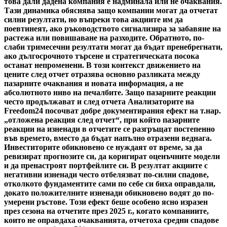
това дали дадена компания е надминала или не очаквания.
Тази динамика обяснява защо компании могат да отчетат
силни резултати, но въпреки това акциите им да
поевтинеят, ако ръководството сигнализира за забавяне на
растежа или повишаване на разходите. Обратното, по-
слаби тримесечни резултати могат да бъдат пренебрегнати,
ако дългосрочното търсене и стратегическата посока
останат непроменени. В този контекст движението на
цените след отчет отразява основно разликата между
пазарните очаквания и новата информация, а не
абсолютното ниво на печалбите. Защо пазарните реакции
често продължават и след отчета Анализаторите на
Freedom24 посочват добре документирания ефект на т.нар.
„отложена реакция след отчет“, при който пазарните
реакции на изненади в отчетите се разгръщат постепенно
във времето, вместо да бъдат напълно отразени веднага.
Инвеститорите обикновено се нуждаят от време, за да
ревизират прогнозите си, да коригират оценъчните модели
и да пренастроят портфейлите си. В резултат акциите с
негативни изненади често отбелязват по-силни спадове,
отколкото фундаментите сами по себе си биха оправдали,
докато положителните изненади обикновено водят до по-
умерени ръстове. Този ефект беше особено ясно изразен
през сезона на отчетите през 2025 г., когато компаниите,
които не оправдаха очакванията, отчетоха средни спадове