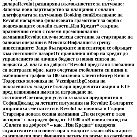
долара
Revolut разширява възможностите за пътуване:
Започва ново партньорство за плащания с онлайн
платформата за пътувания Booking.com
Изследване на
Revolut насърчава финансовата грамотност за борба с
подвеждащите онлайн съвети
„Изи Кредит“ открива
празничния сезон с големи промоционални
кампании
Revolut получи зелена светлина за стартиране на
банкови операции в Мексико
Инфлацията срещу
инвестициите: Защо българските инвеститори се обръщат
към световните пазари
От правилния избор на кредит до
управлението на личния бюджет в новия епизод на
подкаста „Силата на доброто“
Revolut представя глобалния
си централен офис, като очертава глобалната си визия и
амбициозен график за 100 милиона клиенти
Бисер Кинг и
Тодореско заложиха на Vzemipari.bg
Смяна на
поколенията: младите българи предпочитат акции и ETF
пред недвижими имоти за изграждане на
състояние
Счетоводни услуги за малки предприятия в
София
Доклад за летните пътувания на Revolut: Българите
изпразниха сметките си в Revolut на почивка в Гърция
Стартира новата есенна кампания „Ти си героят в тази
история“ с награден фонд от 10 000 лв
В новия епизод на
„Силата на доброто“ – как „Изи Кредит“ подкрепя
служителите си и инвестира в младите таланти
Българите
са изправени пред финансов натиск по време на сватбения