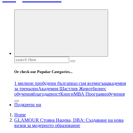
Search
for:
Or check our Popular Categories...
1 милион пробудени българи
аз съм всемогъщ
академия
за треньори
Академия Щастлив Живот
бизнес
обучения
благодарност
Книги
МВА Програми
обучения
Подкрепи ни
Home
GLAMOUR Стояна Нацева, DBA: Създаване на нова
визия за модерното образование