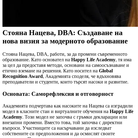
Стояна Нацева, DBA: Създаване на
нова визия за модерното образование
Стояна Нацева, DBA, работи, за да промени съвременното
образование. Като основател на
Happy Life Academy
, тя има
за цел да предоставя методи, основани на самоосъзнаване и
етично вземане на решения. Като носител на
Global
Recognition Award
, Академията споделя, че вдъхновява
преподаватели и студенти, които търсят насоки и развитие.
Основата: Саморефлексия и отговорност
Академията подчертава как насоките на Нацева са изградили
модел в класните стаи и виртуалните обучения на
Happy Life
Academy
. Този модел не започва с гръмки декларации или
внезапни промени. Вместо това, той започва с директни
въпроси. Участниците са насърчавани да изследват
собствените си предположения и да осмислят своите