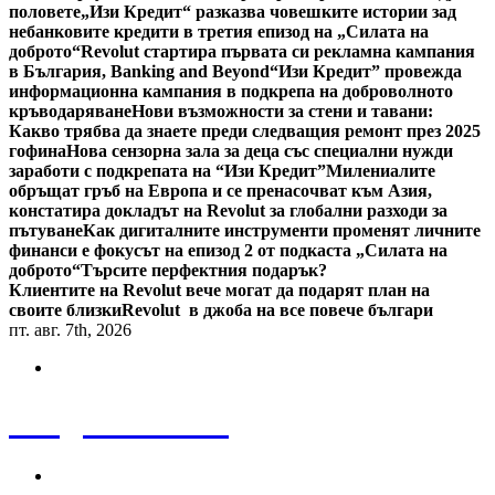
половете
„Изи Кредит“ разказва човешките истории зад
небанковите кредити в третия епизод на „Силата на
доброто“
Revolut стартира първата си рекламна кампания
в България, Banking and Beyond
“Изи Кредит” провежда
информационна кампания в подкрепа на доброволното
кръводаряване
Нови възможности за стени и тавани:
Какво трябва да знаете преди следващия ремонт през 2025
гофина
Нова сензорна зала за деца със специални нужди
заработи с подкрепата на “Изи Кредит”
Милениалите
обръщат гръб на Европа и се пренасочват към Азия,
констатира докладът на Revolut за глобални разходи за
пътуване
Как дигиталните инструменти променят личните
финанси е фокусът на епизод 2 от подкаста „Силата на
доброто“
Търсите перфектния подарък?
Клиентите на Revolut вече могат да подарят план на
своите близки
Revolut в джоба на все повече българи
пт. авг. 7th, 2026
Bulgaria News