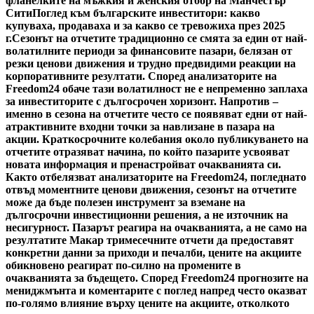
фланелките на мъжкия и женския отбор на Манчестър
Сити
Поглед към българските инвеститори: какво
купуваха, продаваха и за какво се тревожиха през 2025
г.
Сезонът на отчетите традиционно се смята за един от най-
волатилните периоди за финансовите пазари, белязан от
резки ценови движения и трудно предвидими реакции на
корпоративните резултати. Според анализаторите на
Freedom24 обаче тази волатилност не е непременно заплаха
за инвеститорите с дългосрочен хоризонт. Напротив –
именно в сезона на отчетите често се появяват едни от най-
атрактивните входни точки за навлизане в пазара на
акции. Краткосрочните колебания около публикуването на
отчетите отразяват начина, по който пазарите усвояват
новата информация и пренастройват очакванията си.
Както отбелязват анализаторите на Freedom24, погледнато
отвъд моментните ценови движения, сезонът на отчетите
може да бъде полезен инструмент за вземане на
дългосрочни инвестиционни решения, а не източник на
несигурност. Пазарът реагира на очакванията, а не само на
резултатите Макар тримесечните отчети да предоставят
конкретни данни за приходи и печалби, цените на акциите
обикновено реагират по-силно на промените в
очакванията за бъдещето. Според Freedom24 прогнозите на
мениджмънта и коментарите с поглед напред често оказват
по-голямо влияние върху цените на акциите, отколкото