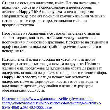
Стилът на осъзнато лидерство, който Нацева насърчава, е
практичен, основан на самопознание и целенасочени
действия.
Happy Life Academy
има за цел да подготви
завършилите да развият по-силни комуникационни умения и
готовност да се справят с професионални и лични
предизвикателства.
Програмите на Академията се стремят да станат отправна
точка за хората, които търсят баланс между академични
постижения и личностно израстване. Историите на студенти и
професионалисти показват трайни промени в мисленето и
поведението.
Историята на Нацева е история на устойчив и измерим
прогрес, насочен към това да помага на другите. Нейното
желание е да продължава да вдъхновява хората да развиват
лидерство, основано на растеж, отговорност и етични избори.
Happy Life Academy
цели да покаже как осъзнатото
лидерство може да формира личности, готови да водят и
вдъхновяват другите, създавайки влияние върху цели
образователни общности.
Източник: https://www.glamour.co.za/lifestyle/women-in-
charge/dr-stoyana-natseva-the-science-of-awakening-d4e09852-
654b-40b8-a293-4024066cb3ae