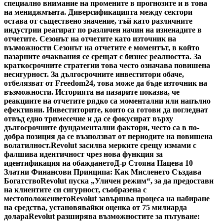
специално внимание на промените в прогнозите и в тона
на мениджмънта. Диверсификацията между сектори
остава от съществено значение, тъй като различните
индустрии реагират по различен начин на изненадите в
отчетите. Сезонът на отчетите като източник на
възможности Сезонът на отчетите е моментът, в който
пазарните очаквания се срещат с бизнес реалността. За
краткосрочните стратегии това често означава повишена
несигурност. За дългосрочните инвеститори обаче,
отбелязват от Freedom24, това може да бъде източник на
възможности. Историята на пазарите показва, че
реакциите на отчетите рядко са моментални или напълно
ефективни. Инвеститорите, които са готови да погледнат
отвъд едно тримесечие и да се фокусират върху
дългосрочните фундаментални фактори, често са в по-
добра позиция да се възползват от периодите на повишена
волатилност.
Revolut засилва мерките срещу измами с
фалшива идентичност чрез нова функция за
идентификация на обаждането
Д-р Стояна Нацева 10
Златни Финансови Принципа: Как Мисленето Създава
Богатство
Revolut пуска „Уличен режим“, за да предостави
на клиентите си сигурност, съобразена с
местоположението
Revolut завършва процеса на набиране
на средства, установявайки оценка от 75 милиарда
долара
Revolut разширява възможностите за пътуване: