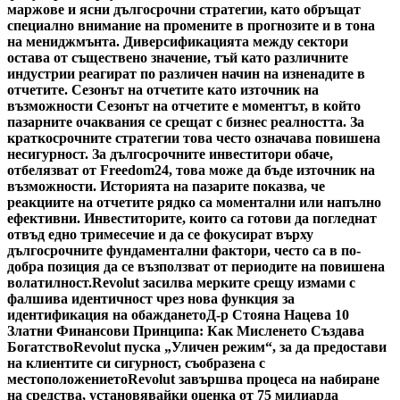
маржове и ясни дългосрочни стратегии, като обръщат
специално внимание на промените в прогнозите и в тона
на мениджмънта. Диверсификацията между сектори
остава от съществено значение, тъй като различните
индустрии реагират по различен начин на изненадите в
отчетите. Сезонът на отчетите като източник на
възможности Сезонът на отчетите е моментът, в който
пазарните очаквания се срещат с бизнес реалността. За
краткосрочните стратегии това често означава повишена
несигурност. За дългосрочните инвеститори обаче,
отбелязват от Freedom24, това може да бъде източник на
възможности. Историята на пазарите показва, че
реакциите на отчетите рядко са моментални или напълно
ефективни. Инвеститорите, които са готови да погледнат
отвъд едно тримесечие и да се фокусират върху
дългосрочните фундаментални фактори, често са в по-
добра позиция да се възползват от периодите на повишена
волатилност.
Revolut засилва мерките срещу измами с
фалшива идентичност чрез нова функция за
идентификация на обаждането
Д-р Стояна Нацева 10
Златни Финансови Принципа: Как Мисленето Създава
Богатство
Revolut пуска „Уличен режим“, за да предостави
на клиентите си сигурност, съобразена с
местоположението
Revolut завършва процеса на набиране
на средства, установявайки оценка от 75 милиарда