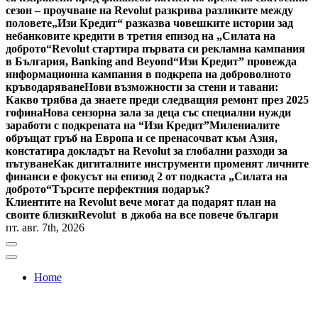
сезон – проучване на Revolut разкрива разликите между
половете
„Изи Кредит“ разказва човешките истории зад
небанковите кредити в третия епизод на „Силата на
доброто“
Revolut стартира първата си рекламна кампания
в България, Banking and Beyond
“Изи Кредит” провежда
информационна кампания в подкрепа на доброволното
кръводаряване
Нови възможности за стени и тавани:
Какво трябва да знаете преди следващия ремонт през 2025
гофина
Нова сензорна зала за деца със специални нужди
заработи с подкрепата на “Изи Кредит”
Милениалите
обръщат гръб на Европа и се пренасочват към Азия,
констатира докладът на Revolut за глобални разходи за
пътуване
Как дигиталните инструменти променят личните
финанси е фокусът на епизод 2 от подкаста „Силата на
доброто“
Търсите перфектния подарък?
Клиентите на Revolut вече могат да подарят план на
своите близки
Revolut в джоба на все повече българи
пт. авг. 7th, 2026
Home
Bulgaria News