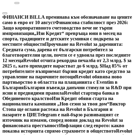
ФИНАНСИ
BILLA преминава към обозначаване на цените
само в евро от 10 август
Финансова стабилност през 2026:
Защо корпоративното счетоводство вече не търпи
импровизации
„Изи Кредит“ превръща юни в месец на
спорта, традициите и детските усмивки с подкрепа за
местните общности
Проучване на Revolut за даренията:
Средната сума, дарена от български потребител за
благотворителни цели, почти се е удвоила през последните
12 месеца
Revolut отчита рекордна печалба от 2,3 млрд. $ за
2025 г., като приходите нарастват до 6 млрд. $
Над 85% от
потребителите възприемат бързия кредит като средство за
управление на паричните потоци
Revolut обявява ново
партньорство в областта на плащанията с Eventim в
България
България въвежда данъчни стимули за R&D при
ясни и предвидими правила
Revolut стартира банка в
Обединеното кралство
Изи Кредит обяви старта на
националната кампания „Нов сезон за твоя дом“
Виктор
Стопа ще оглави растежа на Revolut в България и
пазарите в ЦИЕ
Telegram е най-бързо развиващият се
източник на измами, според новия доклад на Revolut за
финансовата престъпност
Инфлация след еврото: какво
показва историята спрямо страховете в обществото
Revolut