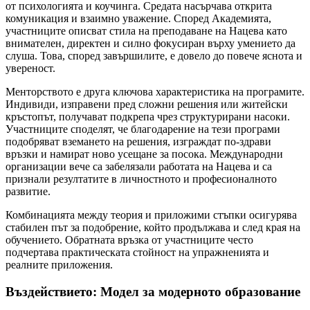
от психологията и коучинга. Средата насърчава открита
комуникация и взаимно уважение. Според Академията,
участниците описват стила на преподаване на Нацева като
внимателен, директен и силно фокусиран върху умението да
слуша. Това, според завършилите, е довело до повече яснота и
увереност.
Менторството е друга ключова характеристика на програмите.
Индивиди, изправени пред сложни решения или житейски
кръстопът, получават подкрепа чрез структурирани насоки.
Участниците споделят, че благодарение на тези програми
подобряват вземането на решения, изграждат по-здрави
връзки и намират ново усещане за посока. Международни
организации вече са забелязали работата на Нацева и са
признали резултатите в личностното и професионалното
развитие.
Комбинацията между теория и приложими стъпки осигурява
стабилен път за подобрение, който продължава и след края на
обучението. Обратната връзка от участниците често
подчертава практическата стойност на упражненията и
реалните приложения.
Въздействието: Модел за модерното образование