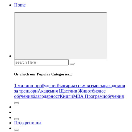
Home
Search
for:
Or check our Popular Categories...
1 милион пробудени българи
аз съм всемогъщ
академия
за треньори
Академия Щастлив Живот
бизнес
обучения
благодарност
Книги
МВА Програми
обучения
Подкрепи ни