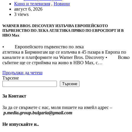
Кино и телевизия
,
Новини
август 6, 2026
3 views
WARNER BROS. DISCOVERY ИЗЛЪЧВА ЕВРОПЕЙСКОТО
ПЪРВЕНСТВО ПО ЛЕКА АТЛЕТИКА ПРЯКО ПО ЕВРОСПОРТ И В
НВО Мах
• Европейското първенство по лека
атлетика в Бирмингам ще се излъчва в 45 пазара в Европа по
каналите и платформите на Warner Bros. Discovery • Всяко
събитие ще се стриймва на живо в HBO Max, с…
Продължи да четеш
Търсене
Търсене
За Контакт
За да се свържете с нас, моля пишете на имейл адрес –
p.media.group.bulgaria@gmail.com
Не изпускайте и..