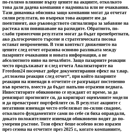
по-голямо влияние върху цените на акциите, отколкото
това дали дадена компания е надминала или не очаквания.
Тази динамика обяснява защо компании могат да отчетат
силни резултати, но въпреки това акциите им да
поевтинеят, ако ръководството сигнализира за забавяне на
растежа или повишаване на разходите. Обратното, по-
слаби тримесечни резултати могат да бъдат пренебрегнати,
ако дългосрочното търсене и стратегическата посока
останат непроменени. В този контекст движението на
цените след отчет отразява основно разликата между
пазарните очаквания и новата информация, а не
абсолютното ниво на печалбите. Защо пазарните реакции
често продължават и след отчета Анализаторите на
Freedom24 посочват добре документирания ефект на т.нар.
„отложена реакция след отчет“, при който пазарните
реакции на изненади в отчетите се разгръщат постепенно
във времето, вместо да бъдат напълно отразени веднага.
Инвеститорите обикновено се нуждаят от време, за да
ревизират прогнозите си, да коригират оценъчните модели
и да пренастроят портфейлите си. В резултат акциите с
негативни изненади често отбелязват по-силни спадове,
отколкото фундаментите сами по себе си биха оправдали,
докато положителните изненади обикновено водят до по-
умерени ръстове. Този ефект беше особено ясно изразен
през сезона на отчетите през 2025 г., когато компаниите,