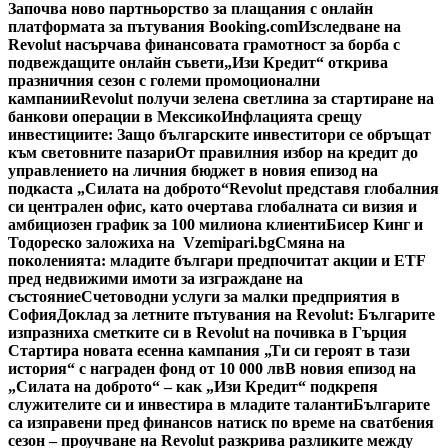
Започва ново партньорство за плащания с онлайн
платформата за пътувания Booking.com
Изследване на
Revolut насърчава финансовата грамотност за борба с
подвеждащите онлайн съвети
„Изи Кредит“ открива
празничния сезон с големи промоционални
кампании
Revolut получи зелена светлина за стартиране на
банкови операции в Мексико
Инфлацията срещу
инвестициите: Защо българските инвеститори се обръщат
към световните пазари
От правилния избор на кредит до
управлението на личния бюджет в новия епизод на
подкаста „Силата на доброто“
Revolut представя глобалния
си централен офис, като очертава глобалната си визия и
амбициозен график за 100 милиона клиенти
Бисер Кинг и
Тодореско заложиха на Vzemipari.bg
Смяна на
поколенията: младите българи предпочитат акции и ETF
пред недвижими имоти за изграждане на
състояние
Счетоводни услуги за малки предприятия в
София
Доклад за летните пътувания на Revolut: Българите
изпразниха сметките си в Revolut на почивка в Гърция
Стартира новата есенна кампания „Ти си героят в тази
история“ с награден фонд от 10 000 лв
В новия епизод на
„Силата на доброто“ – как „Изи Кредит“ подкрепя
служителите си и инвестира в младите таланти
Българите
са изправени пред финансов натиск по време на сватбения
сезон – проучване на Revolut разкрива разликите между