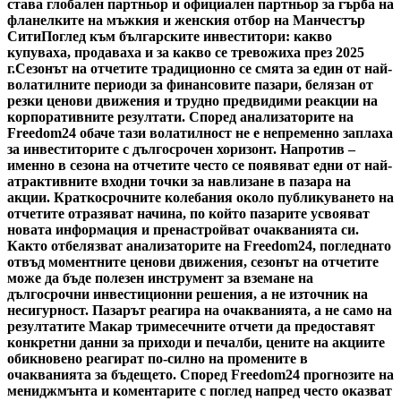
става глобален партньор и официален партньор за гърба на
фланелките на мъжкия и женския отбор на Манчестър
Сити
Поглед към българските инвеститори: какво
купуваха, продаваха и за какво се тревожиха през 2025
г.
Сезонът на отчетите традиционно се смята за един от най-
волатилните периоди за финансовите пазари, белязан от
резки ценови движения и трудно предвидими реакции на
корпоративните резултати. Според анализаторите на
Freedom24 обаче тази волатилност не е непременно заплаха
за инвеститорите с дългосрочен хоризонт. Напротив –
именно в сезона на отчетите често се появяват едни от най-
атрактивните входни точки за навлизане в пазара на
акции. Краткосрочните колебания около публикуването на
отчетите отразяват начина, по който пазарите усвояват
новата информация и пренастройват очакванията си.
Както отбелязват анализаторите на Freedom24, погледнато
отвъд моментните ценови движения, сезонът на отчетите
може да бъде полезен инструмент за вземане на
дългосрочни инвестиционни решения, а не източник на
несигурност. Пазарът реагира на очакванията, а не само на
резултатите Макар тримесечните отчети да предоставят
конкретни данни за приходи и печалби, цените на акциите
обикновено реагират по-силно на промените в
очакванията за бъдещето. Според Freedom24 прогнозите на
мениджмънта и коментарите с поглед напред често оказват