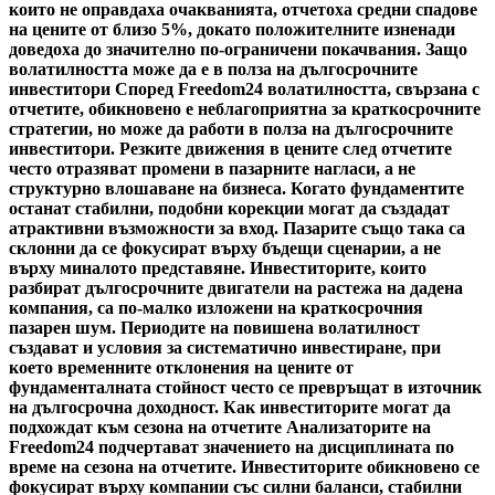
които не оправдаха очакванията, отчетоха средни спадове
на цените от близо 5%, докато положителните изненади
доведоха до значително по-ограничени покачвания. Защо
волатилността може да е в полза на дългосрочните
инвеститори Според Freedom24 волатилността, свързана с
отчетите, обикновено е неблагоприятна за краткосрочните
стратегии, но може да работи в полза на дългосрочните
инвеститори. Резките движения в цените след отчетите
често отразяват промени в пазарните нагласи, а не
структурно влошаване на бизнеса. Когато фундаментите
останат стабилни, подобни корекции могат да създадат
атрактивни възможности за вход. Пазарите също така са
склонни да се фокусират върху бъдещи сценарии, а не
върху миналото представяне. Инвеститорите, които
разбират дългосрочните двигатели на растежа на дадена
компания, са по-малко изложени на краткосрочния
пазарен шум. Периодите на повишена волатилност
създават и условия за систематично инвестиране, при
което временните отклонения на цените от
фундаменталната стойност често се превръщат в източник
на дългосрочна доходност. Как инвеститорите могат да
подхождат към сезона на отчетите Анализаторите на
Freedom24 подчертават значението на дисциплината по
време на сезона на отчетите. Инвеститорите обикновено се
фокусират върху компании със силни баланси, стабилни