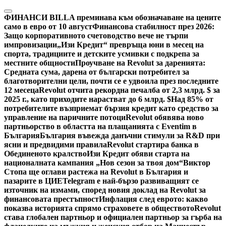
Skip
to
ФИНАНСИ
BILLA преминава към обозначаване на цените
content
само в евро от 10 август
Финансова стабилност през 2026:
Защо корпоративното счетоводство вече не търпи
импровизации
„Изи Кредит“ превръща юни в месец на
спорта, традициите и детските усмивки с подкрепа за
местните общности
Проучване на Revolut за даренията:
Средната сума, дарена от български потребител за
благотворителни цели, почти се е удвоила през последните
12 месеца
Revolut отчита рекордна печалба от 2,3 млрд. $ за
2025 г., като приходите нарастват до 6 млрд. $
Над 85% от
потребителите възприемат бързия кредит като средство за
управление на паричните потоци
Revolut обявява ново
партньорство в областта на плащанията с Eventim в
България
България въвежда данъчни стимули за R&D при
ясни и предвидими правила
Revolut стартира банка в
Обединеното кралство
Изи Кредит обяви старта на
националната кампания „Нов сезон за твоя дом“
Виктор
Стопа ще оглави растежа на Revolut в България и
пазарите в ЦИЕ
Telegram е най-бързо развиващият се
източник на измами, според новия доклад на Revolut за
финансовата престъпност
Инфлация след еврото: какво
показва историята спрямо страховете в обществото
Revolut
става глобален партньор и официален партньор за гърба на