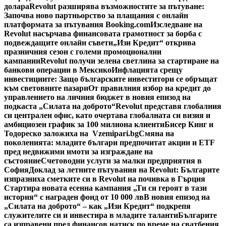
долара
Revolut разширява възможностите за пътуване:
Започва ново партньорство за плащания с онлайн
платформата за пътувания Booking.com
Изследване на
Revolut насърчава финансовата грамотност за борба с
подвеждащите онлайн съвети
„Изи Кредит“ открива
празничния сезон с големи промоционални
кампании
Revolut получи зелена светлина за стартиране на
банкови операции в Мексико
Инфлацията срещу
инвестициите: Защо българските инвеститори се обръщат
към световните пазари
От правилния избор на кредит до
управлението на личния бюджет в новия епизод на
подкаста „Силата на доброто“
Revolut представя глобалния
си централен офис, като очертава глобалната си визия и
амбициозен график за 100 милиона клиенти
Бисер Кинг и
Тодореско заложиха на Vzemipari.bg
Смяна на
поколенията: младите българи предпочитат акции и ETF
пред недвижими имоти за изграждане на
състояние
Счетоводни услуги за малки предприятия в
София
Доклад за летните пътувания на Revolut: Българите
изпразниха сметките си в Revolut на почивка в Гърция
Стартира новата есенна кампания „Ти си героят в тази
история“ с награден фонд от 10 000 лв
В новия епизод на
„Силата на доброто“ – как „Изи Кредит“ подкрепя
служителите си и инвестира в младите таланти
Българите
са изправени пред финансов натиск по време на сватбения