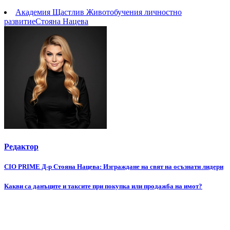
Академия Щастлив Живот
обучения личностно
развитие
Стояна Нацева
Редактор
Навигация
CIO PRIME Д-р Стояна Нацева: Изграждане на свят на осъзнати лидери
Какви са данъците и таксите при покупка или продажба на имот?