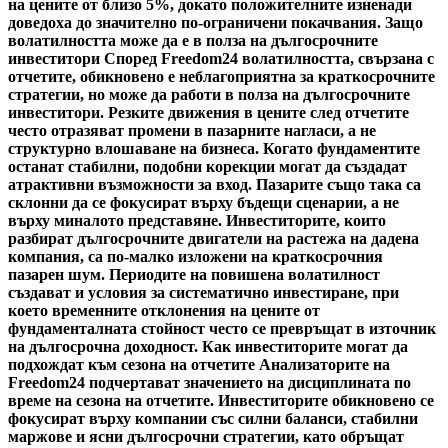
на цените от близо 5%, докато положителните изненади
доведоха до значително по-ограничени покачвания. Защо
волатилността може да е в полза на дългосрочните
инвеститори Според Freedom24 волатилността, свързана с
отчетите, обикновено е неблагоприятна за краткосрочните
стратегии, но може да работи в полза на дългосрочните
инвеститори. Резките движения в цените след отчетите
често отразяват промени в пазарните нагласи, а не
структурно влошаване на бизнеса. Когато фундаментите
останат стабилни, подобни корекции могат да създадат
атрактивни възможности за вход. Пазарите също така са
склонни да се фокусират върху бъдещи сценарии, а не
върху миналото представяне. Инвеститорите, които
разбират дългосрочните двигатели на растежа на дадена
компания, са по-малко изложени на краткосрочния
пазарен шум. Периодите на повишена волатилност
създават и условия за систематично инвестиране, при
което временните отклонения на цените от
фундаменталната стойност често се превръщат в източник
на дългосрочна доходност. Как инвеститорите могат да
подхождат към сезона на отчетите Анализаторите на
Freedom24 подчертават значението на дисциплината по
време на сезона на отчетите. Инвеститорите обикновено се
фокусират върху компании със силни баланси, стабилни
маржове и ясни дългосрочни стратегии, като обръщат