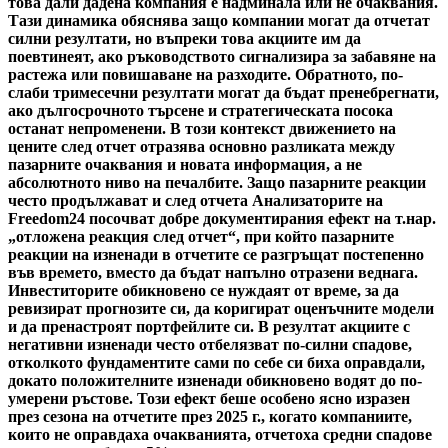
това дали дадена компания е надминала или не очаквания.
Тази динамика обяснява защо компании могат да отчетат
силни резултати, но въпреки това акциите им да
поевтинеят, ако ръководството сигнализира за забавяне на
растежа или повишаване на разходите. Обратното, по-
слаби тримесечни резултати могат да бъдат пренебрегнати,
ако дългосрочното търсене и стратегическата посока
останат непроменени. В този контекст движението на
цените след отчет отразява основно разликата между
пазарните очаквания и новата информация, а не
абсолютното ниво на печалбите. Защо пазарните реакции
често продължават и след отчета Анализаторите на
Freedom24 посочват добре документирания ефект на т.нар.
„отложена реакция след отчет“, при който пазарните
реакции на изненади в отчетите се разгръщат постепенно
във времето, вместо да бъдат напълно отразени веднага.
Инвеститорите обикновено се нуждаят от време, за да
ревизират прогнозите си, да коригират оценъчните модели
и да пренастроят портфейлите си. В резултат акциите с
негативни изненади често отбелязват по-силни спадове,
отколкото фундаментите сами по себе си биха оправдали,
докато положителните изненади обикновено водят до по-
умерени ръстове. Този ефект беше особено ясно изразен
през сезона на отчетите през 2025 г., когато компаниите,
които не оправдаха очакванията, отчетоха средни спадове