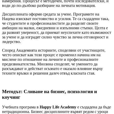
намерения. Процесът е методичен, почти изследователски, и
води до по-дълбоко разбиране на личната мотивация.
Дисциплината оформя средата за учене. Програмите на
Нацева изискват постоянство и усилия. Те са създадени така,
че студентите и професионалистите да разделят своите
амбиции на малки, ежедневни и изпълними стъпки. Целта е
да развият увереност, да приемат неуспехите като възможност
за учене и да изградят силно чувство за лична отговорност и
лидерство.
Според Академията историите, споделяни от участниците,
често описват как този процес е променил начина им на
мислене по отношение на личните и професионалните
предизвикателства. Мнозина споделят, че умението да
разсъждават и действат осъзнато е оказало влияние върху
техните връзки и решения далеч отвъд класната стая.
Методът: Сливане на бизнес, психология и
коучинг
Учебната програма в
Happy Life Academy
е създадена да бъде
нетрадиционна. Бизнес дисциплините вървят редом с уроци