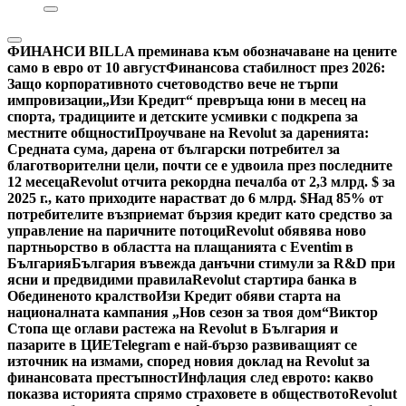
ФИНАНСИ
BILLA преминава към обозначаване на цените
само в евро от 10 август
Финансова стабилност през 2026:
Защо корпоративното счетоводство вече не търпи
импровизации
„Изи Кредит“ превръща юни в месец на
спорта, традициите и детските усмивки с подкрепа за
местните общности
Проучване на Revolut за даренията:
Средната сума, дарена от български потребител за
благотворителни цели, почти се е удвоила през последните
12 месеца
Revolut отчита рекордна печалба от 2,3 млрд. $ за
2025 г., като приходите нарастват до 6 млрд. $
Над 85% от
потребителите възприемат бързия кредит като средство за
управление на паричните потоци
Revolut обявява ново
партньорство в областта на плащанията с Eventim в
България
България въвежда данъчни стимули за R&D при
ясни и предвидими правила
Revolut стартира банка в
Обединеното кралство
Изи Кредит обяви старта на
националната кампания „Нов сезон за твоя дом“
Виктор
Стопа ще оглави растежа на Revolut в България и
пазарите в ЦИЕ
Telegram е най-бързо развиващият се
източник на измами, според новия доклад на Revolut за
финансовата престъпност
Инфлация след еврото: какво
показва историята спрямо страховете в обществото
Revolut