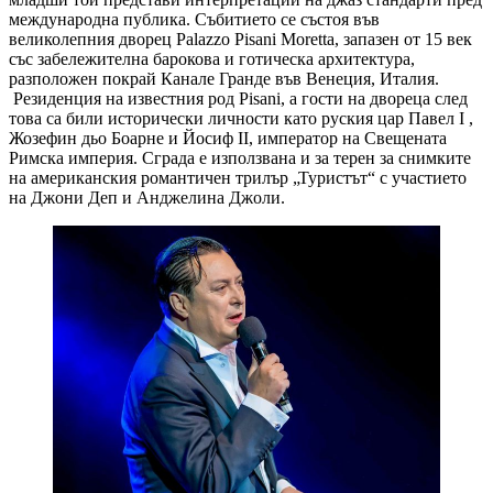
международна публика. Събитието се състоя във
великолепния дворец Palazzo Pisani Moretta, запазен от 15 век
със забележителна барокова и готическа архитектура,
разположен покрай Канале Гранде във Венеция, Италия.
Резиденция на известния род Pisani, а гости на двореца след
това са били исторически личности като руския цар Павел I ,
Жозефин дьо Боарне и Йосиф II, император на Свещената
Римска империя. Сграда е използвана и за терен за снимките
на американския романтичен трилър „Туристът“ с участието
на Джони Деп и Анджелина Джоли.