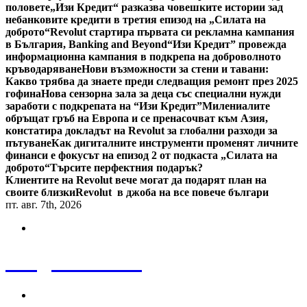
половете
„Изи Кредит“ разказва човешките истории зад
небанковите кредити в третия епизод на „Силата на
доброто“
Revolut стартира първата си рекламна кампания
в България, Banking and Beyond
“Изи Кредит” провежда
информационна кампания в подкрепа на доброволното
кръводаряване
Нови възможности за стени и тавани:
Какво трябва да знаете преди следващия ремонт през 2025
гофина
Нова сензорна зала за деца със специални нужди
заработи с подкрепата на “Изи Кредит”
Милениалите
обръщат гръб на Европа и се пренасочват към Азия,
констатира докладът на Revolut за глобални разходи за
пътуване
Как дигиталните инструменти променят личните
финанси е фокусът на епизод 2 от подкаста „Силата на
доброто“
Търсите перфектния подарък?
Клиентите на Revolut вече могат да подарят план на
своите близки
Revolut в джоба на все повече българи
пт. авг. 7th, 2026
Bulgaria News