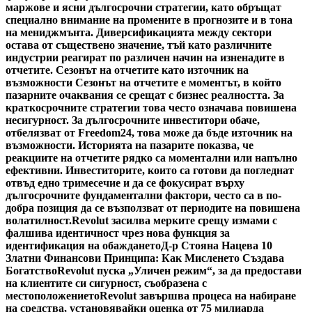
маржове и ясни дългосрочни стратегии, като обръщат
специално внимание на промените в прогнозите и в тона
на мениджмънта. Диверсификацията между сектори
остава от съществено значение, тъй като различните
индустрии реагират по различен начин на изненадите в
отчетите. Сезонът на отчетите като източник на
възможности Сезонът на отчетите е моментът, в който
пазарните очаквания се срещат с бизнес реалността. За
краткосрочните стратегии това често означава повишена
несигурност. За дългосрочните инвеститори обаче,
отбелязват от Freedom24, това може да бъде източник на
възможности. Историята на пазарите показва, че
реакциите на отчетите рядко са моментални или напълно
ефективни. Инвеститорите, които са готови да погледнат
отвъд едно тримесечие и да се фокусират върху
дългосрочните фундаментални фактори, често са в по-
добра позиция да се възползват от периодите на повишена
волатилност.
Revolut засилва мерките срещу измами с
фалшива идентичност чрез нова функция за
идентификация на обаждането
Д-р Стояна Нацева 10
Златни Финансови Принципа: Как Мисленето Създава
Богатство
Revolut пуска „Уличен режим“, за да предостави
на клиентите си сигурност, съобразена с
местоположението
Revolut завършва процеса на набиране
на средства, установявайки оценка от 75 милиарда