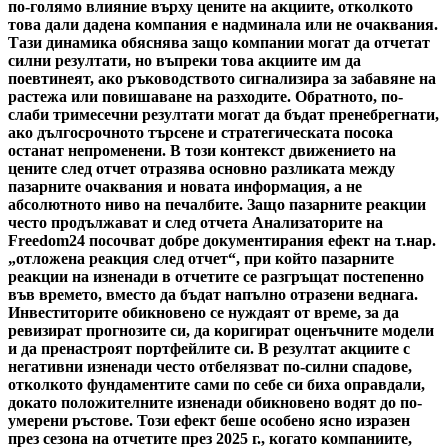
по-голямо влияние върху цените на акциите, отколкото
това дали дадена компания е надминала или не очаквания.
Тази динамика обяснява защо компании могат да отчетат
силни резултати, но въпреки това акциите им да
поевтинеят, ако ръководството сигнализира за забавяне на
растежа или повишаване на разходите. Обратното, по-
слаби тримесечни резултати могат да бъдат пренебрегнати,
ако дългосрочното търсене и стратегическата посока
останат непроменени. В този контекст движението на
цените след отчет отразява основно разликата между
пазарните очаквания и новата информация, а не
абсолютното ниво на печалбите. Защо пазарните реакции
често продължават и след отчета Анализаторите на
Freedom24 посочват добре документирания ефект на т.нар.
„отложена реакция след отчет“, при който пазарните
реакции на изненади в отчетите се разгръщат постепенно
във времето, вместо да бъдат напълно отразени веднага.
Инвеститорите обикновено се нуждаят от време, за да
ревизират прогнозите си, да коригират оценъчните модели
и да пренастроят портфейлите си. В резултат акциите с
негативни изненади често отбелязват по-силни спадове,
отколкото фундаментите сами по себе си биха оправдали,
докато положителните изненади обикновено водят до по-
умерени ръстове. Този ефект беше особено ясно изразен
през сезона на отчетите през 2025 г., когато компаниите,