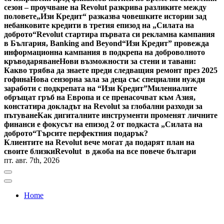
сезон – проучване на Revolut разкрива разликите между
половете
„Изи Кредит“ разказва човешките истории зад
небанковите кредити в третия епизод на „Силата на
доброто“
Revolut стартира първата си рекламна кампания
в България, Banking and Beyond
“Изи Кредит” провежда
информационна кампания в подкрепа на доброволното
кръводаряване
Нови възможности за стени и тавани:
Какво трябва да знаете преди следващия ремонт през 2025
гофина
Нова сензорна зала за деца със специални нужди
заработи с подкрепата на “Изи Кредит”
Милениалите
обръщат гръб на Европа и се пренасочват към Азия,
констатира докладът на Revolut за глобални разходи за
пътуване
Как дигиталните инструменти променят личните
финанси е фокусът на епизод 2 от подкаста „Силата на
доброто“
Търсите перфектния подарък?
Клиентите на Revolut вече могат да подарят план на
своите близки
Revolut в джоба на все повече българи
пт. авг. 7th, 2026
Home
Bulgaria News