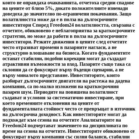
които не оправдаха очакванията, отчетоха средни спадове
на цените от близо 5%, докато положителните изненади
доведоха до значително по-ограничени покачвания. Защо
волатилността може да е в полза на дългосрочните
инвеститори Според Freedom24 волатилността, свързана с
отчетите, обикновено е неблагоприятна за краткосрочните
стратегии, но може да работи в полза на дългосрочните
инвеститори. Резките движения в цените след отчетите
често отразяват промени в пазарните нагласи, а не
структурно влошаване на бизнеса. Когато фундаментите
останат стабилни, подобни корекции могат да създадат
атрактивни възможности за вход. Пазарите също така са
склонни да се фокусират върху бъдещи сценарии, а не
върху миналото представяне. Инвеститорите, които
разбират дългосрочните двигатели на растежа на дадена
компания, са по-малко изложени на краткосрочния
пазарен шум. Периодите на повишена волатилност
създават и условия за систематично инвестиране, при
което временните отклонения на цените от
фундаменталната стойност често се превръщат в източник
на дългосрочна доходност. Как инвеститорите могат да
подхождат към сезона на отчетите Анализаторите на
Freedom24 подчертават значението на дисциплината по
време на сезона на отчетите. Инвеститорите обикновено се
фокусират върху компании със силни баланси, стабилни