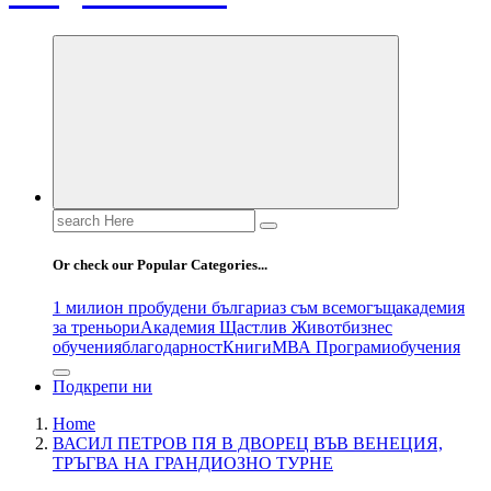
Search
for:
Or check our Popular Categories...
1 милион пробудени българи
аз съм всемогъщ
академия
за треньори
Академия Щастлив Живот
бизнес
обучения
благодарност
Книги
МВА Програми
обучения
Подкрепи ни
Home
ВАСИЛ ПЕТРОВ ПЯ В ДВОРЕЦ ВЪВ ВЕНЕЦИЯ,
ТРЪГВА НА ГРАНДИОЗНО ТУРНЕ