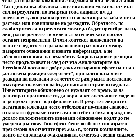
това дали дадена компания е надминала или не очаквания.
Тази динамика обяснява защо компании могат да отчетат
силни резултати, но въпреки това акциите им да
поевтинеят, ако ръководството сигнализира за забавяне на
растежа или повишаване на разходите. Обратното, по-
слаби тримесечни резултати могат да бъдат пренебрегнати,
ако дългосрочното търсене и стратегическата посока
останат непроменени. В този контекст движението на
цените след отчет отразява основно разликата между
пазарните очаквания и новата информация, а не
абсолютното ниво на печалбите. Защо пазарните реакции
често продължават и след отчета Анализаторите на
Freedom24 посочват добре документирания ефект на т.нар.
„отложена реакция след отчет“, при който пазарните
реакции на изненади в отчетите се разгръщат постепенно
във времето, вместо да бъдат напълно отразени веднага.
Инвеститорите обикновено се нуждаят от време, за да
ревизират прогнозите си, да коригират оценъчните модели
и да пренастроят портфейлите си. В резултат акциите с
негативни изненади често отбелязват по-силни спадове,
отколкото фундаментите сами по себе си биха оправдали,
докато положителните изненади обикновено водят до по-
умерени ръстове. Този ефект беше особено ясно изразен
през сезона на отчетите през 2025 г., когато компаниите,
които не оправдаха очакванията, отчетоха средни спадове