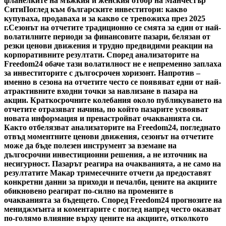
фланелките на мъжкия и женския отбор на Манчестър
Сити
Поглед към българските инвеститори: какво
купуваха, продаваха и за какво се тревожиха през 2025
г.
Сезонът на отчетите традиционно се смята за един от най-
волатилните периоди за финансовите пазари, белязан от
резки ценови движения и трудно предвидими реакции на
корпоративните резултати. Според анализаторите на
Freedom24 обаче тази волатилност не е непременно заплаха
за инвеститорите с дългосрочен хоризонт. Напротив –
именно в сезона на отчетите често се появяват едни от най-
атрактивните входни точки за навлизане в пазара на
акции. Краткосрочните колебания около публикуването на
отчетите отразяват начина, по който пазарите усвояват
новата информация и пренастройват очакванията си.
Както отбелязват анализаторите на Freedom24, погледнато
отвъд моментните ценови движения, сезонът на отчетите
може да бъде полезен инструмент за вземане на
дългосрочни инвестиционни решения, а не източник на
несигурност. Пазарът реагира на очакванията, а не само на
резултатите Макар тримесечните отчети да предоставят
конкретни данни за приходи и печалби, цените на акциите
обикновено реагират по-силно на промените в
очакванията за бъдещето. Според Freedom24 прогнозите на
мениджмънта и коментарите с поглед напред често оказват
по-голямо влияние върху цените на акциите, отколкото