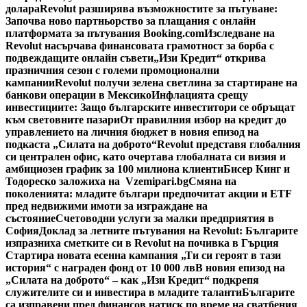
долара
Revolut разширява възможностите за пътуване:
Започва ново партньорство за плащания с онлайн
платформата за пътувания Booking.com
Изследване на
Revolut насърчава финансовата грамотност за борба с
подвеждащите онлайн съвети
„Изи Кредит“ открива
празничния сезон с големи промоционални
кампании
Revolut получи зелена светлина за стартиране на
банкови операции в Мексико
Инфлацията срещу
инвестициите: Защо българските инвеститори се обръщат
към световните пазари
От правилния избор на кредит до
управлението на личния бюджет в новия епизод на
подкаста „Силата на доброто“
Revolut представя глобалния
си централен офис, като очертава глобалната си визия и
амбициозен график за 100 милиона клиенти
Бисер Кинг и
Тодореско заложиха на Vzemipari.bg
Смяна на
поколенията: младите българи предпочитат акции и ETF
пред недвижими имоти за изграждане на
състояние
Счетоводни услуги за малки предприятия в
София
Доклад за летните пътувания на Revolut: Българите
изпразниха сметките си в Revolut на почивка в Гърция
Стартира новата есенна кампания „Ти си героят в тази
история“ с награден фонд от 10 000 лв
В новия епизод на
„Силата на доброто“ – как „Изи Кредит“ подкрепя
служителите си и инвестира в младите таланти
Българите
са изправени пред финансов натиск по време на сватбения