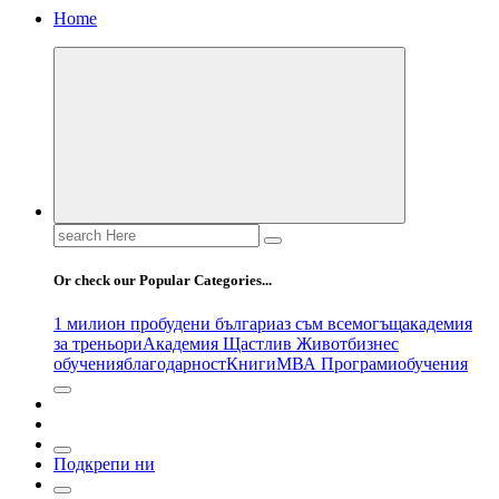
Home
Search
for:
Or check our Popular Categories...
1 милион пробудени българи
аз съм всемогъщ
академия
за треньори
Академия Щастлив Живот
бизнес
обучения
благодарност
Книги
МВА Програми
обучения
Подкрепи ни