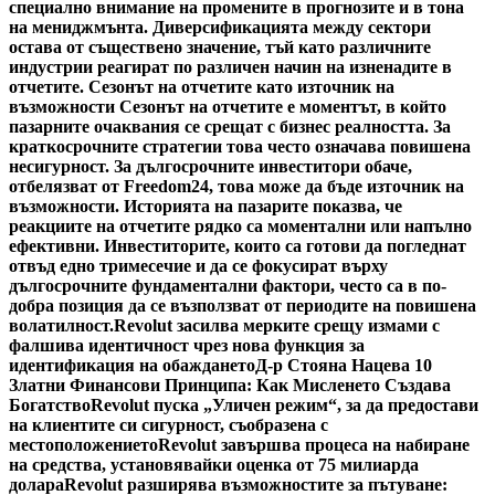
специално внимание на промените в прогнозите и в тона
на мениджмънта. Диверсификацията между сектори
остава от съществено значение, тъй като различните
индустрии реагират по различен начин на изненадите в
отчетите. Сезонът на отчетите като източник на
възможности Сезонът на отчетите е моментът, в който
пазарните очаквания се срещат с бизнес реалността. За
краткосрочните стратегии това често означава повишена
несигурност. За дългосрочните инвеститори обаче,
отбелязват от Freedom24, това може да бъде източник на
възможности. Историята на пазарите показва, че
реакциите на отчетите рядко са моментални или напълно
ефективни. Инвеститорите, които са готови да погледнат
отвъд едно тримесечие и да се фокусират върху
дългосрочните фундаментални фактори, често са в по-
добра позиция да се възползват от периодите на повишена
волатилност.
Revolut засилва мерките срещу измами с
фалшива идентичност чрез нова функция за
идентификация на обаждането
Д-р Стояна Нацева 10
Златни Финансови Принципа: Как Мисленето Създава
Богатство
Revolut пуска „Уличен режим“, за да предостави
на клиентите си сигурност, съобразена с
местоположението
Revolut завършва процеса на набиране
на средства, установявайки оценка от 75 милиарда
долара
Revolut разширява възможностите за пътуване: