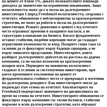
на цените от близо 5%, докато положителните изненади
доведоха до значително по-ограничени покачвания. Защо
волатилността може да е в полза на дългосрочните
инвеститори Според Freedom24 волатилността, свързана с
отчетите, обикновено е неблагоприятна за краткосрочните
стратегии, но може да работи в полза на дългосрочните
инвеститори. Резките движения в цените след отчетите
често отразяват промени в пазарните нагласи, а не
структурно влошаване на бизнеса. Когато фундаментите
останат стабилни, подобни корекции могат да създадат
атрактивни възможности за вход. Пазарите също така са
склонни да се фокусират върху бъдещи сценарии, а не
върху миналото представяне. Инвеститорите, които
разбират дългосрочните двигатели на растежа на дадена
компания, са по-малко изложени на краткосрочния
пазарен шум. Периодите на повишена волатилност
създават и условия за систематично инвестиране, при
което временните отклонения на цените от
фундаменталната стойност често се превръщат в източник
на дългосрочна доходност. Как инвеститорите могат да
подхождат към сезона на отчетите Анализаторите на
Freedom24 подчертават значението на дисциплината по
време на сезона на отчетите. Инвеститорите обикновено се
фокусират върху компании със силни баланси, стабилни
маржове и ясни дългосрочни стратегии, като обръщат