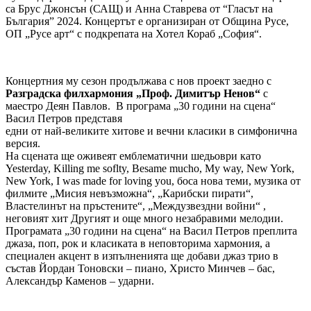
са Брус Джонсън (САЩ) и Анна Ставрева от “Гласът на
България” 2024. Концертът е организиран от Община Русе,
ОП „Русе арт“ с подкрепата на Хотел Кораб „София“.
Концертния му сезон продължава с нов проект заедно с
Разградска филхармония „Проф. Димитър Ненов“
с
маестро Деян Павлов. В програма „30 години на сцена“
Васил Петров представя
едни от най-великите хитове и вечни класики в симфонична
версия.
На сцената ще оживеят емблематични шедьоври като
Yesterday, Killing me soflty, Besame mucho, My way, Nеw York,
New York, I was made for loving you, боса нова теми, музика от
филмите „Мисия невъзможна“, „Карибски пирати“,
Властелинът на пръстените“, „Междузвездни войни“ ,
неговият хит Другият и още много незабравими мелодии.
Програмата „30 години на сцена“ на Васил Петров преплита
джаза, поп, рок и класиката в неповторима хармония, а
специален акцент в изпълненията ще добави джаз трио в
състав Йордан Тоновски – пиано, Христо Минчев – бас,
Александър Каменов – ударни.