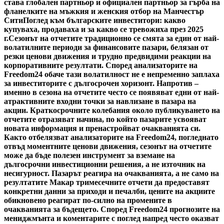
става глобален партньор и официален партньор за гърба на
фланелките на мъжкия и женския отбор на Манчестър
Сити
Поглед към българските инвеститори: какво
купуваха, продаваха и за какво се тревожиха през 2025
г.
Сезонът на отчетите традиционно се смята за един от най-
волатилните периоди за финансовите пазари, белязан от
резки ценови движения и трудно предвидими реакции на
корпоративните резултати. Според анализаторите на
Freedom24 обаче тази волатилност не е непременно заплаха
за инвеститорите с дългосрочен хоризонт. Напротив –
именно в сезона на отчетите често се появяват едни от най-
атрактивните входни точки за навлизане в пазара на
акции. Краткосрочните колебания около публикуването на
отчетите отразяват начина, по който пазарите усвояват
новата информация и пренастройват очакванията си.
Както отбелязват анализаторите на Freedom24, погледнато
отвъд моментните ценови движения, сезонът на отчетите
може да бъде полезен инструмент за вземане на
дългосрочни инвестиционни решения, а не източник на
несигурност. Пазарът реагира на очакванията, а не само на
резултатите Макар тримесечните отчети да предоставят
конкретни данни за приходи и печалби, цените на акциите
обикновено реагират по-силно на промените в
очакванията за бъдещето. Според Freedom24 прогнозите на
мениджмънта и коментарите с поглед напред често оказват