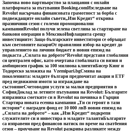
Започва ново партньорство за плащания с онлайн
платформата за пътувания Booking.com
Изследване на
Revolut насърчава финансовата грамотност за борба с
подвеждащите онлайн съвети
„Изи Кредит“ открива
празничния сезон с големи промоционални
кампании
Revolut получи зелена светлина за стартиране на
банкови операции в Мексико
Инфлацията срещу
инвестициите: Защо българските инвеститори се обръщат
към световните пазари
От правилния избор на кредит до
управлението на личния бюджет в новия епизод на
подкаста „Силата на доброто“
Revolut представя глобалния
си централен офис, като очертава глобалната си визия и
амбициозен график за 100 милиона клиенти
Бисер Кинг и
Тодореско заложиха на Vzemipari.bg
Смяна на
поколенията: младите българи предпочитат акции и ETF
пред недвижими имоти за изграждане на
състояние
Счетоводни услуги за малки предприятия в
София
Доклад за летните пътувания на Revolut: Българите
изпразниха сметките си в Revolut на почивка в Гърция
Стартира новата есенна кампания „Ти си героят в тази
история“ с награден фонд от 10 000 лв
В новия епизод на
„Силата на доброто“ – как „Изи Кредит“ подкрепя
служителите си и инвестира в младите таланти
Българите
са изправени пред финансов натиск по време на сватбения
сезон – проучване на Revolut разкрива разликите между