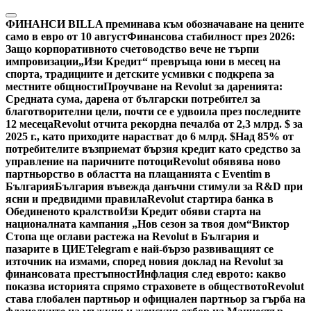
Skip
to
ФИНАНСИ
BILLA преминава към обозначаване на цените
content
само в евро от 10 август
Финансова стабилност през 2026:
Защо корпоративното счетоводство вече не търпи
импровизации
„Изи Кредит“ превръща юни в месец на
спорта, традициите и детските усмивки с подкрепа за
местните общности
Проучване на Revolut за даренията:
Средната сума, дарена от български потребител за
благотворителни цели, почти се е удвоила през последните
12 месеца
Revolut отчита рекордна печалба от 2,3 млрд. $ за
2025 г., като приходите нарастват до 6 млрд. $
Над 85% от
потребителите възприемат бързия кредит като средство за
управление на паричните потоци
Revolut обявява ново
партньорство в областта на плащанията с Eventim в
България
България въвежда данъчни стимули за R&D при
ясни и предвидими правила
Revolut стартира банка в
Обединеното кралство
Изи Кредит обяви старта на
националната кампания „Нов сезон за твоя дом“
Виктор
Стопа ще оглави растежа на Revolut в България и
пазарите в ЦИЕ
Telegram е най-бързо развиващият се
източник на измами, според новия доклад на Revolut за
финансовата престъпност
Инфлация след еврото: какво
показва историята спрямо страховете в обществото
Revolut
става глобален партньор и официален партньор за гърба на