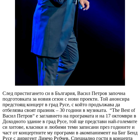
След пристигането си в България, Васил Петров започна
подготовката за новия сезон с нови проекти. Той анонсира
предстоящ концерт в град Русе, с който продължава да
отбелязва своят празник – 30 години в музиката. “The Best of
Васил Петров“ е заглавието на програмата и на 17 октомври в
Доходното здание в град Русе, той ще представи най-големите
си хитове, класики и любими теми записани през годините и
част от концертните му програми в акомпанимент на Биг Бенд
Русе с диригент Димчо Рубчев. Специално гости в концерта