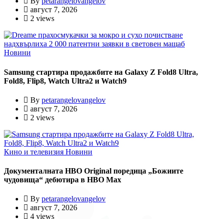
By
petarangelovangelov
август 7, 2026
2 views
Новини
Samsung стартира продажбите на Galaxy Z Fold8 Ultra,
Fold8, Flip8, Watch Ultra2 и Watch9
By
petarangelovangelov
август 7, 2026
2 views
Кино и телевизия
Новини
Документалната HBO Original поредица „Божиите
чудовища“ дебютира в HBO Max
By
petarangelovangelov
август 7, 2026
4 views