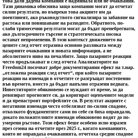
това дали дадена компания е надминала или не очаквания.
Тази динамика обяснява защо компании могат да отчетат
силни резултати, но въпреки това акциите им да
поевтинеят, ако ръководството сигнализира за забавяне на
растежа или повишаване на разходите. Обратното, по-
слаби тримесечни резултати могат да бъдат пренебрегнати,
ако дългосрочното търсене и стратегическата посока
останат непроменени. В този контекст движението на
цените след отчет отразява основно разликата между
пазарните очаквания и новата информация, а не
абсолютното ниво на печалбите. Защо пазарните реакции
често продължават и след отчета Анализаторите на
Freedom24 посочват добре документирания ефект на т.нар.
„отложена реакция след отчет“, при който пазарните
реакции на изненади в отчетите се разгръщат постепенно
във времето, вместо да бъдат напълно отразени веднага.
Инвеститорите обикновено се нуждаят от време, за да
ревизират прогнозите си, да коригират оценъчните модели
и да пренастроят портфейлите си. В резултат акциите с
негативни изненади често отбелязват по-силни спадове,
отколкото фундаментите сами по себе си биха оправдали,
докато положителните изненади обикновено водят до по-
умерени ръстове. Този ефект беше особено ясно изразен
през сезона на отчетите през 2025 г., когато компаниите,
които не оправдаха очакванията, отчетоха средни спадове