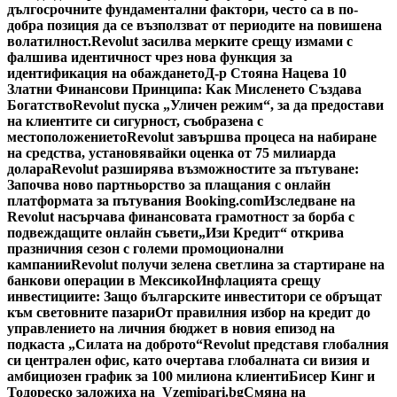
дългосрочните фундаментални фактори, често са в по-
добра позиция да се възползват от периодите на повишена
волатилност.
Revolut засилва мерките срещу измами с
фалшива идентичност чрез нова функция за
идентификация на обаждането
Д-р Стояна Нацева 10
Златни Финансови Принципа: Как Мисленето Създава
Богатство
Revolut пуска „Уличен режим“, за да предостави
на клиентите си сигурност, съобразена с
местоположението
Revolut завършва процеса на набиране
на средства, установявайки оценка от 75 милиарда
долара
Revolut разширява възможностите за пътуване:
Започва ново партньорство за плащания с онлайн
платформата за пътувания Booking.com
Изследване на
Revolut насърчава финансовата грамотност за борба с
подвеждащите онлайн съвети
„Изи Кредит“ открива
празничния сезон с големи промоционални
кампании
Revolut получи зелена светлина за стартиране на
банкови операции в Мексико
Инфлацията срещу
инвестициите: Защо българските инвеститори се обръщат
към световните пазари
От правилния избор на кредит до
управлението на личния бюджет в новия епизод на
подкаста „Силата на доброто“
Revolut представя глобалния
си централен офис, като очертава глобалната си визия и
амбициозен график за 100 милиона клиенти
Бисер Кинг и
Тодореско заложиха на Vzemipari.bg
Смяна на