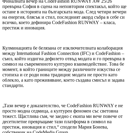
Финалната вечер на CodeFashion RUNWAY AW 25/26
превърна София в сцена на неповторим спектакъл, който ще
остане в историята на българската мода. След четири вечери
на енергия, блясък и стил, последният акорд събра в себе си
всичко, което дефинира CodeFashion RUNWAY – класа,
престиж и иновация.
Кулминацията бе белязана от изключителната колаборация
между International Fashion Connection (IFC) и CodeFashion –
съюз, който издигна дефилето отвъд модата и го превърна в
символ на съвременното културно взаимодействие. Това бе
момент, в който границите между различните изкуства се
стопиха и се роди нова традиция: модата не просто като
облекло, а като преживяване, което създава смисъл и задава
стандарти.
„Тази вечер е доказателство, че CodeFashion RUNWAY е не
просто модна седмица, а културен феномен със световна
тежест. Щастлива съм, че заедно с екипа ми вече повече от
десетилетие превръщаме тази платформа в символ на
престиж, иновация и стил,“ сподели Мария Бонева,
собственик на CodeMedia Group.