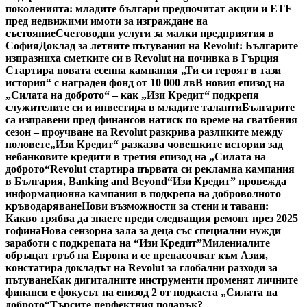
поколенията: младите българи предпочитат акции и ETF
пред недвижими имоти за изграждане на
състояние
Счетоводни услуги за малки предприятия в
София
Доклад за летните пътувания на Revolut: Българите
изпразниха сметките си в Revolut на почивка в Гърция
Стартира новата есенна кампания „Ти си героят в тази
история“ с награден фонд от 10 000 лв
В новия епизод на
„Силата на доброто“ – как „Изи Кредит“ подкрепя
служителите си и инвестира в младите таланти
Българите
са изправени пред финансов натиск по време на сватбения
сезон – проучване на Revolut разкрива разликите между
половете
„Изи Кредит“ разказва човешките истории зад
небанковите кредити в третия епизод на „Силата на
доброто“
Revolut стартира първата си рекламна кампания
в България, Banking and Beyond
“Изи Кредит” провежда
информационна кампания в подкрепа на доброволното
кръводаряване
Нови възможности за стени и тавани:
Какво трябва да знаете преди следващия ремонт през 2025
гофина
Нова сензорна зала за деца със специални нужди
заработи с подкрепата на “Изи Кредит”
Милениалите
обръщат гръб на Европа и се пренасочват към Азия,
констатира докладът на Revolut за глобални разходи за
пътуване
Как дигиталните инструменти променят личните
финанси е фокусът на епизод 2 от подкаста „Силата на
доброто“
Търсите перфектния подарък?