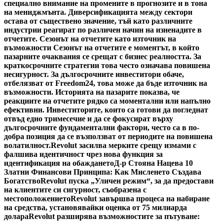
специално внимание на промените в прогнозите и в тона
на мениджмънта. Диверсификацията между сектори
остава от съществено значение, тъй като различните
индустрии реагират по различен начин на изненадите в
отчетите. Сезонът на отчетите като източник на
възможности Сезонът на отчетите е моментът, в който
пазарните очаквания се срещат с бизнес реалността. За
краткосрочните стратегии това често означава повишена
несигурност. За дългосрочните инвеститори обаче,
отбелязват от Freedom24, това може да бъде източник на
възможности. Историята на пазарите показва, че
реакциите на отчетите рядко са моментални или напълно
ефективни. Инвеститорите, които са готови да погледнат
отвъд едно тримесечие и да се фокусират върху
дългосрочните фундаментални фактори, често са в по-
добра позиция да се възползват от периодите на повишена
волатилност.
Revolut засилва мерките срещу измами с
фалшива идентичност чрез нова функция за
идентификация на обаждането
Д-р Стояна Нацева 10
Златни Финансови Принципа: Как Мисленето Създава
Богатство
Revolut пуска „Уличен режим“, за да предостави
на клиентите си сигурност, съобразена с
местоположението
Revolut завършва процеса на набиране
на средства, установявайки оценка от 75 милиарда
долара
Revolut разширява възможностите за пътуване: