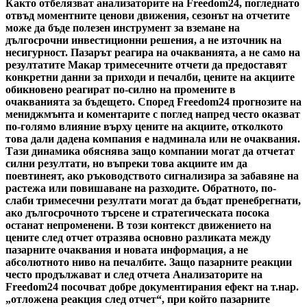
Както отбелязват анализаторите на Freedom24, погледнато
отвъд моментните ценови движения, сезонът на отчетите
може да бъде полезен инструмент за вземане на
дългосрочни инвестиционни решения, а не източник на
несигурност. Пазарът реагира на очакванията, а не само на
резултатите Макар тримесечните отчети да предоставят
конкретни данни за приходи и печалби, цените на акциите
обикновено реагират по-силно на промените в
очакванията за бъдещето. Според Freedom24 прогнозите на
мениджмънта и коментарите с поглед напред често оказват
по-голямо влияние върху цените на акциите, отколкото
това дали дадена компания е надминала или не очаквания.
Тази динамика обяснява защо компании могат да отчетат
силни резултати, но въпреки това акциите им да
поевтинеят, ако ръководството сигнализира за забавяне на
растежа или повишаване на разходите. Обратното, по-
слаби тримесечни резултати могат да бъдат пренебрегнати,
ако дългосрочното търсене и стратегическата посока
останат непроменени. В този контекст движението на
цените след отчет отразява основно разликата между
пазарните очаквания и новата информация, а не
абсолютното ниво на печалбите. Защо пазарните реакции
често продължават и след отчета Анализаторите на
Freedom24 посочват добре документирания ефект на т.нар.
„отложена реакция след отчет“, при който пазарните