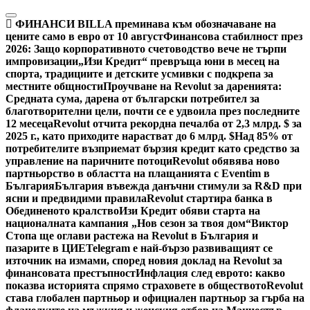
Skip
to
ФИНАНСИ
BILLA преминава към обозначаване на
content
цените само в евро от 10 август
Финансова стабилност през
2026: Защо корпоративното счетоводство вече не търпи
импровизации
„Изи Кредит“ превръща юни в месец на
спорта, традициите и детските усмивки с подкрепа за
местните общности
Проучване на Revolut за даренията:
Средната сума, дарена от български потребител за
благотворителни цели, почти се е удвоила през последните
12 месеца
Revolut отчита рекордна печалба от 2,3 млрд. $ за
2025 г., като приходите нарастват до 6 млрд. $
Над 85% от
потребителите възприемат бързия кредит като средство за
управление на паричните потоци
Revolut обявява ново
партньорство в областта на плащанията с Eventim в
България
България въвежда данъчни стимули за R&D при
ясни и предвидими правила
Revolut стартира банка в
Обединеното кралство
Изи Кредит обяви старта на
националната кампания „Нов сезон за твоя дом“
Виктор
Стопа ще оглави растежа на Revolut в България и
пазарите в ЦИЕ
Telegram е най-бързо развиващият се
източник на измами, според новия доклад на Revolut за
финансовата престъпност
Инфлация след еврото: какво
показва историята спрямо страховете в обществото
Revolut
става глобален партньор и официален партньор за гърба на