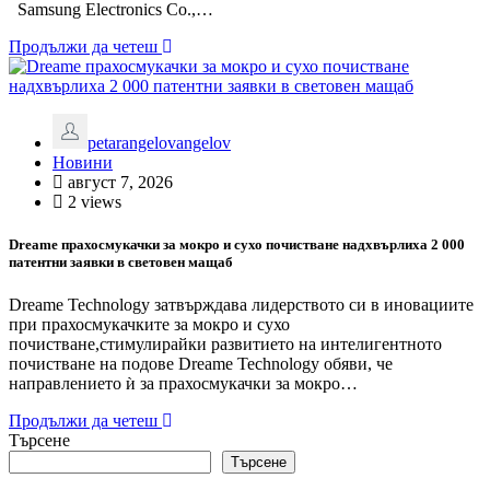
Samsung Electronics Co.,…
Продължи да четеш
petarangelovangelov
Новини
август 7, 2026
2 views
Dreame прахосмукачки за мокро и сухо почистване надхвърлиха 2 000
патентни заявки в световен мащаб
Dreame Technology затвърждава лидерството си в иновациите
при прахосмукачките за мокро и сухо
почистване,стимулирайки развитието на интелигентното
почистване на подове Dreame Technology обяви, че
направлението ѝ за прахосмукачки за мокро…
Продължи да четеш
Търсене
Търсене