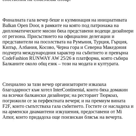
Финалната гала вечер беше и кулминация на инициативата
Balkan Open Door, в рамките на която под патронажа на
дипломатическите мисии бяха представени водещи дизайнери
от региона. Присъствието на официални делегации и
представители на посолствата на Румъния, Турция, Гърция,
Кипър, Албания, Косово, Черна гора и Северна Македония
подчерта международния характер на събитието и превърна
CodeFashion RUNWAY AW 25/26 в платформа, която събира
Балканите около общ език – този на модата и културата.
Специално за тази вечер организаторите изказаха
благодарност към хотел InterContinental, които бяха домакин
на всички балкански дизайнери; на ресторант Тюркоаз,
погрижили се за перфектната вечеря; и на премиум вината
F2F, които съпътстваха гала събитието. Гостите се насладиха и
на арменски диамантени изкушения, предоставени от Mi
Amor, които придадоха още поизискан блясък на вечерта.