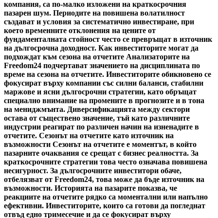
компания, са по-малко изложени на краткосрочния
пазарен шум. Периодите на повишена волатилност
създават и условия за систематично инвестиране, при
което временните отклонения на цените от
фундаменталната стойност често се превръщат в източник
на дългосрочна доходност. Как инвеститорите могат да
подхождат към сезона на отчетите Анализаторите на
Freedom24 подчертават значението на дисциплината по
време на сезона на отчетите. Инвеститорите обикновено се
фокусират върху компании със силни баланси, стабилни
маржове и ясни дългосрочни стратегии, като обръщат
специално внимание на промените в прогнозите и в тона
на мениджмънта. Диверсификацията между сектори
остава от съществено значение, тъй като различните
индустрии реагират по различен начин на изненадите в
отчетите. Сезонът на отчетите като източник на
възможности Сезонът на отчетите е моментът, в който
пазарните очаквания се срещат с бизнес реалността. За
краткосрочните стратегии това често означава повишена
несигурност. За дългосрочните инвеститори обаче,
отбелязват от Freedom24, това може да бъде източник на
възможности. Историята на пазарите показва, че
реакциите на отчетите рядко са моментални или напълно
ефективни. Инвеститорите, които са готови да погледнат
отвъд едно тримесечие и да се фокусират върху