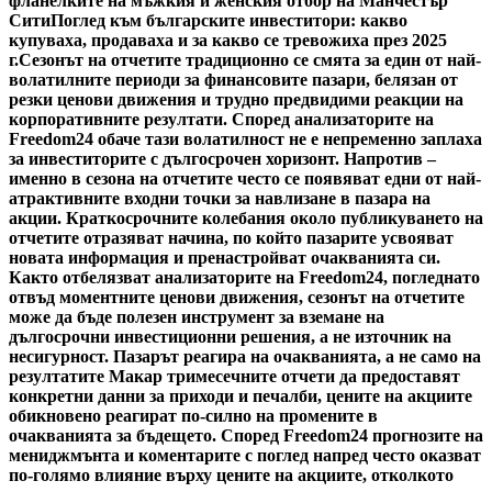
фланелките на мъжкия и женския отбор на Манчестър
Сити
Поглед към българските инвеститори: какво
купуваха, продаваха и за какво се тревожиха през 2025
г.
Сезонът на отчетите традиционно се смята за един от най-
волатилните периоди за финансовите пазари, белязан от
резки ценови движения и трудно предвидими реакции на
корпоративните резултати. Според анализаторите на
Freedom24 обаче тази волатилност не е непременно заплаха
за инвеститорите с дългосрочен хоризонт. Напротив –
именно в сезона на отчетите често се появяват едни от най-
атрактивните входни точки за навлизане в пазара на
акции. Краткосрочните колебания около публикуването на
отчетите отразяват начина, по който пазарите усвояват
новата информация и пренастройват очакванията си.
Както отбелязват анализаторите на Freedom24, погледнато
отвъд моментните ценови движения, сезонът на отчетите
може да бъде полезен инструмент за вземане на
дългосрочни инвестиционни решения, а не източник на
несигурност. Пазарът реагира на очакванията, а не само на
резултатите Макар тримесечните отчети да предоставят
конкретни данни за приходи и печалби, цените на акциите
обикновено реагират по-силно на промените в
очакванията за бъдещето. Според Freedom24 прогнозите на
мениджмънта и коментарите с поглед напред често оказват
по-голямо влияние върху цените на акциите, отколкото