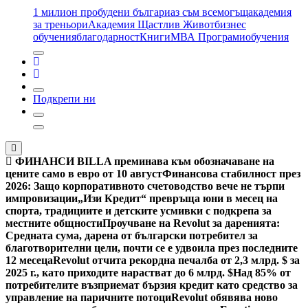
1 милион пробудени българи
аз съм всемогъщ
академия
за треньори
Академия Щастлив Живот
бизнес
обучения
благодарност
Книги
МВА Програми
обучения
Подкрепи ни
ФИНАНСИ
BILLA преминава към обозначаване на
цените само в евро от 10 август
Финансова стабилност през
2026: Защо корпоративното счетоводство вече не търпи
импровизации
„Изи Кредит“ превръща юни в месец на
спорта, традициите и детските усмивки с подкрепа за
местните общности
Проучване на Revolut за даренията:
Средната сума, дарена от български потребител за
благотворителни цели, почти се е удвоила през последните
12 месеца
Revolut отчита рекордна печалба от 2,3 млрд. $ за
2025 г., като приходите нарастват до 6 млрд. $
Над 85% от
потребителите възприемат бързия кредит като средство за
управление на паричните потоци
Revolut обявява ново