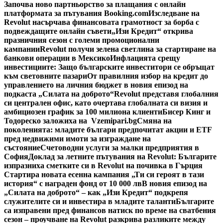
Започва ново партньорство за плащания с онлайн
платформата за пътувания Booking.com
Изследване на
Revolut насърчава финансовата грамотност за борба с
подвеждащите онлайн съвети
„Изи Кредит“ открива
празничния сезон с големи промоционални
кампании
Revolut получи зелена светлина за стартиране на
банкови операции в Мексико
Инфлацията срещу
инвестициите: Защо българските инвеститори се обръщат
към световните пазари
От правилния избор на кредит до
управлението на личния бюджет в новия епизод на
подкаста „Силата на доброто“
Revolut представя глобалния
си централен офис, като очертава глобалната си визия и
амбициозен график за 100 милиона клиенти
Бисер Кинг и
Тодореско заложиха на Vzemipari.bg
Смяна на
поколенията: младите българи предпочитат акции и ETF
пред недвижими имоти за изграждане на
състояние
Счетоводни услуги за малки предприятия в
София
Доклад за летните пътувания на Revolut: Българите
изпразниха сметките си в Revolut на почивка в Гърция
Стартира новата есенна кампания „Ти си героят в тази
история“ с награден фонд от 10 000 лв
В новия епизод на
„Силата на доброто“ – как „Изи Кредит“ подкрепя
служителите си и инвестира в младите таланти
Българите
са изправени пред финансов натиск по време на сватбения
сезон – проучване на Revolut разкрива разликите между