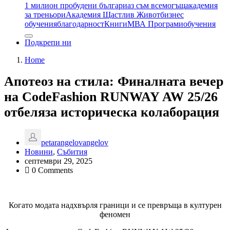
1 милион пробудени българи
аз съм всемогъщ
академия
за треньори
Академия Щастлив Живот
бизнес
обучения
благодарност
Книги
МВА Програми
обучения
Подкрепи ни
Home
Апотеоз на стила: Финалната вечер
на CodeFashion RUNWAY AW 25/26
отбеляза историческа колаборация
petarangelovangelov
Новини
,
Събития
септември 29, 2025
0 Comments
Когато модата надхвърля граници и се превръща в културен
феномен