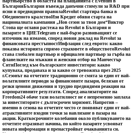
партньорство в областта на плащанията с Eventim в
България
България въвежда данъчни стимули за R&D при
ясни и предвидими правила
Revolut стартира банка в
Обединеното кралство
Изи Кредит обяви старта на
националната кампания „Нов сезон за твоя дом“
Виктор
Стопа ще оглави растежа на Revolut в България и
пазарите в ЦИЕ
Telegram е най-бързо развиващият се
източник на измами, според новия доклад на Revolut за
финансовата престъпност
Инфлация след еврото: какво
показва историята спрямо страховете в обществото
Revolut
става глобален партньор и официален партньор за гърба на
фланелките на мъжкия и женския отбор на Манчестър
Сити
Поглед към българските инвеститори: какво
купуваха, продаваха и за какво се тревожиха през 2025
г.
Сезонът на отчетите традиционно се смята за един от най-
волатилните периоди за финансовите пазари, белязан от
резки ценови движения и трудно предвидими реакции на
корпоративните резултати. Според анализаторите на
Freedom24 обаче тази волатилност не е непременно заплаха
за инвеститорите с дългосрочен хоризонт. Напротив –
именно в сезона на отчетите често се появяват едни от най-
атрактивните входни точки за навлизане в пазара на
акции. Краткосрочните колебания около публикуването на
отчетите отразяват начина, по който пазарите усвояват
новата информация и пренастройват очакванията си.