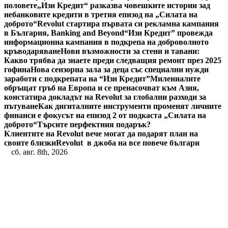
половете
„Изи Кредит“ разказва човешките истории зад
небанковите кредити в третия епизод на „Силата на
доброто“
Revolut стартира първата си рекламна кампания
в България, Banking and Beyond
“Изи Кредит” провежда
информационна кампания в подкрепа на доброволното
кръводаряване
Нови възможности за стени и тавани:
Какво трябва да знаете преди следващия ремонт през 2025
гофина
Нова сензорна зала за деца със специални нужди
заработи с подкрепата на “Изи Кредит”
Милениалите
обръщат гръб на Европа и се пренасочват към Азия,
констатира докладът на Revolut за глобални разходи за
пътуване
Как дигиталните инструменти променят личните
финанси е фокусът на епизод 2 от подкаста „Силата на
доброто“
Търсите перфектния подарък?
Клиентите на Revolut вече могат да подарят план на
своите близки
Revolut в джоба на все повече българи
сб. авг. 8th, 2026