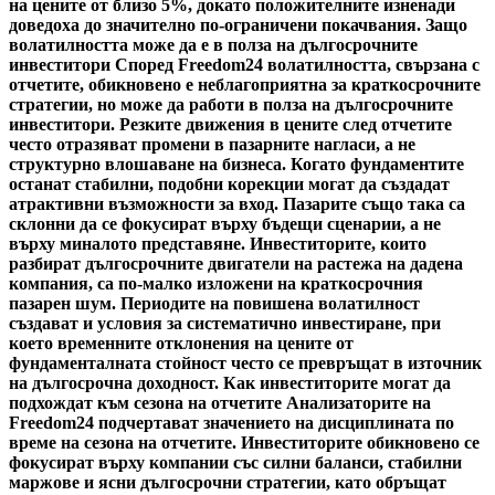
на цените от близо 5%, докато положителните изненади
доведоха до значително по-ограничени покачвания. Защо
волатилността може да е в полза на дългосрочните
инвеститори Според Freedom24 волатилността, свързана с
отчетите, обикновено е неблагоприятна за краткосрочните
стратегии, но може да работи в полза на дългосрочните
инвеститори. Резките движения в цените след отчетите
често отразяват промени в пазарните нагласи, а не
структурно влошаване на бизнеса. Когато фундаментите
останат стабилни, подобни корекции могат да създадат
атрактивни възможности за вход. Пазарите също така са
склонни да се фокусират върху бъдещи сценарии, а не
върху миналото представяне. Инвеститорите, които
разбират дългосрочните двигатели на растежа на дадена
компания, са по-малко изложени на краткосрочния
пазарен шум. Периодите на повишена волатилност
създават и условия за систематично инвестиране, при
което временните отклонения на цените от
фундаменталната стойност често се превръщат в източник
на дългосрочна доходност. Как инвеститорите могат да
подхождат към сезона на отчетите Анализаторите на
Freedom24 подчертават значението на дисциплината по
време на сезона на отчетите. Инвеститорите обикновено се
фокусират върху компании със силни баланси, стабилни
маржове и ясни дългосрочни стратегии, като обръщат