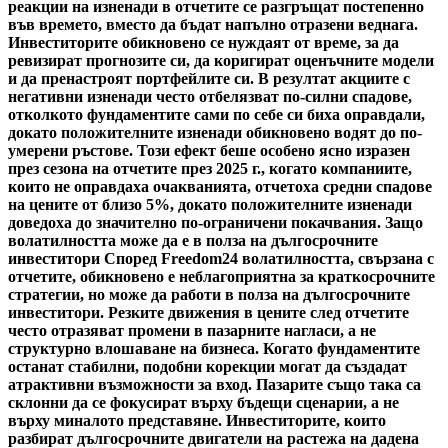
реакции на изненади в отчетите се разгръщат постепенно
във времето, вместо да бъдат напълно отразени веднага.
Инвеститорите обикновено се нуждаят от време, за да
ревизират прогнозите си, да коригират оценъчните модели
и да пренастроят портфейлите си. В резултат акциите с
негативни изненади често отбелязват по-силни спадове,
отколкото фундаментите сами по себе си биха оправдали,
докато положителните изненади обикновено водят до по-
умерени ръстове. Този ефект беше особено ясно изразен
през сезона на отчетите през 2025 г., когато компаниите,
които не оправдаха очакванията, отчетоха средни спадове
на цените от близо 5%, докато положителните изненади
доведоха до значително по-ограничени покачвания. Защо
волатилността може да е в полза на дългосрочните
инвеститори Според Freedom24 волатилността, свързана с
отчетите, обикновено е неблагоприятна за краткосрочните
стратегии, но може да работи в полза на дългосрочните
инвеститори. Резките движения в цените след отчетите
често отразяват промени в пазарните нагласи, а не
структурно влошаване на бизнеса. Когато фундаментите
останат стабилни, подобни корекции могат да създадат
атрактивни възможности за вход. Пазарите също така са
склонни да се фокусират върху бъдещи сценарии, а не
върху миналото представяне. Инвеститорите, които
разбират дългосрочните двигатели на растежа на дадена