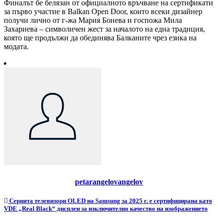
Финалът бе белязан от официалното връчване на сертификати
за първо участие в Balkan Open Door, които всеки дизайнер
получи лично от г-жа Мария Бонева и госпожа Мила
Захариева – символичен жест за началото на една традиция,
която ще продължи да обединява Балканите чрез езика на
модата.
petarangelovangelov
Навигация
Серията телевизори OLED на Samsung за 2025 г. е сертифицирана като
VDE „Real Black“ дисплеи за изключително качество на изображението