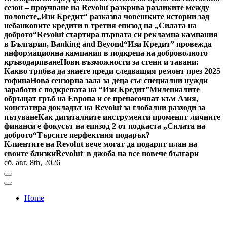
сезон – проучване на Revolut разкрива разликите между
половете
„Изи Кредит“ разказва човешките истории зад
небанковите кредити в третия епизод на „Силата на
доброто“
Revolut стартира първата си рекламна кампания
в България, Banking and Beyond
“Изи Кредит” провежда
информационна кампания в подкрепа на доброволното
кръводаряване
Нови възможности за стени и тавани:
Какво трябва да знаете преди следващия ремонт през 2025
гофина
Нова сензорна зала за деца със специални нужди
заработи с подкрепата на “Изи Кредит”
Милениалите
обръщат гръб на Европа и се пренасочват към Азия,
констатира докладът на Revolut за глобални разходи за
пътуване
Как дигиталните инструменти променят личните
финанси е фокусът на епизод 2 от подкаста „Силата на
доброто“
Търсите перфектния подарък?
Клиентите на Revolut вече могат да подарят план на
своите близки
Revolut в джоба на все повече българи
сб. авг. 8th, 2026
Home
Bulgaria News