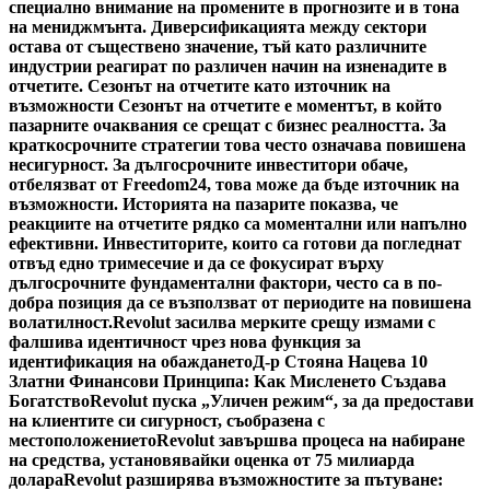
специално внимание на промените в прогнозите и в тона
на мениджмънта. Диверсификацията между сектори
остава от съществено значение, тъй като различните
индустрии реагират по различен начин на изненадите в
отчетите. Сезонът на отчетите като източник на
възможности Сезонът на отчетите е моментът, в който
пазарните очаквания се срещат с бизнес реалността. За
краткосрочните стратегии това често означава повишена
несигурност. За дългосрочните инвеститори обаче,
отбелязват от Freedom24, това може да бъде източник на
възможности. Историята на пазарите показва, че
реакциите на отчетите рядко са моментални или напълно
ефективни. Инвеститорите, които са готови да погледнат
отвъд едно тримесечие и да се фокусират върху
дългосрочните фундаментални фактори, често са в по-
добра позиция да се възползват от периодите на повишена
волатилност.
Revolut засилва мерките срещу измами с
фалшива идентичност чрез нова функция за
идентификация на обаждането
Д-р Стояна Нацева 10
Златни Финансови Принципа: Как Мисленето Създава
Богатство
Revolut пуска „Уличен режим“, за да предостави
на клиентите си сигурност, съобразена с
местоположението
Revolut завършва процеса на набиране
на средства, установявайки оценка от 75 милиарда
долара
Revolut разширява възможностите за пътуване: