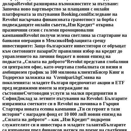
долара
Revolut разширява възможностите за пътуване:
Започва ново партньорство за плащания с онлайн
платформата за пътувания Booking.com
Изследване на
Revolut насърчава финансовата грамотност за борба с
подвеждащите онлайн съвети
„Изи Кредит“ открива
празничния сезон с големи промоционални
кампании
Revolut получи зелена светлина за стартиране на
банкови операции в Мексико
Инфлацията срещу
инвестициите: Защо българските инвеститори се обръщат
към световните пазари
От правилния избор на кредит до
управлението на личния бюджет в новия епизод на
подкаста „Силата на доброто“
Revolut представя глобалния
си централен офис, като очертава глобалната си визия и
амбициозен график за 100 милиона клиенти
Бисер Кинг и
Тодореско заложиха на Vzemipari.bg
Смяна на
поколенията: младите българи предпочитат акции и ETF
пред недвижими имоти за изграждане на
състояние
Счетоводни услуги за малки предприятия в
София
Доклад за летните пътувания на Revolut: Българите
изпразниха сметките си в Revolut на почивка в Гърция
Стартира новата есенна кампания „Ти си героят в тази
история“ с награден фонд от 10 000 лв
В новия епизод на
„Силата на доброто“ – как „Изи Кредит“ подкрепя
служителите си и инвестира в младите таланти
Българите
са изправени пред финансов натиск по време на сватбения