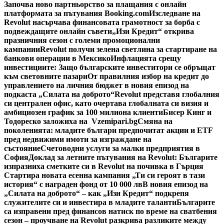
Започва ново партньорство за плащания с онлайн
платформата за пътувания Booking.com
Изследване на
Revolut насърчава финансовата грамотност за борба с
подвеждащите онлайн съвети
„Изи Кредит“ открива
празничния сезон с големи промоционални
кампании
Revolut получи зелена светлина за стартиране на
банкови операции в Мексико
Инфлацията срещу
инвестициите: Защо българските инвеститори се обръщат
към световните пазари
От правилния избор на кредит до
управлението на личния бюджет в новия епизод на
подкаста „Силата на доброто“
Revolut представя глобалния
си централен офис, като очертава глобалната си визия и
амбициозен график за 100 милиона клиенти
Бисер Кинг и
Тодореско заложиха на Vzemipari.bg
Смяна на
поколенията: младите българи предпочитат акции и ETF
пред недвижими имоти за изграждане на
състояние
Счетоводни услуги за малки предприятия в
София
Доклад за летните пътувания на Revolut: Българите
изпразниха сметките си в Revolut на почивка в Гърция
Стартира новата есенна кампания „Ти си героят в тази
история“ с награден фонд от 10 000 лв
В новия епизод на
„Силата на доброто“ – как „Изи Кредит“ подкрепя
служителите си и инвестира в младите таланти
Българите
са изправени пред финансов натиск по време на сватбения
сезон – проучване на Revolut разкрива разликите между