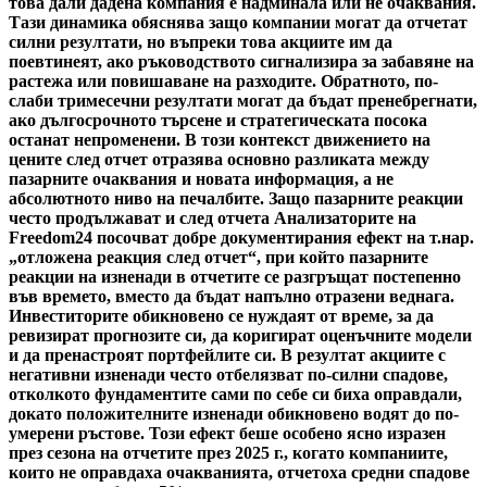
това дали дадена компания е надминала или не очаквания.
Тази динамика обяснява защо компании могат да отчетат
силни резултати, но въпреки това акциите им да
поевтинеят, ако ръководството сигнализира за забавяне на
растежа или повишаване на разходите. Обратното, по-
слаби тримесечни резултати могат да бъдат пренебрегнати,
ако дългосрочното търсене и стратегическата посока
останат непроменени. В този контекст движението на
цените след отчет отразява основно разликата между
пазарните очаквания и новата информация, а не
абсолютното ниво на печалбите. Защо пазарните реакции
често продължават и след отчета Анализаторите на
Freedom24 посочват добре документирания ефект на т.нар.
„отложена реакция след отчет“, при който пазарните
реакции на изненади в отчетите се разгръщат постепенно
във времето, вместо да бъдат напълно отразени веднага.
Инвеститорите обикновено се нуждаят от време, за да
ревизират прогнозите си, да коригират оценъчните модели
и да пренастроят портфейлите си. В резултат акциите с
негативни изненади често отбелязват по-силни спадове,
отколкото фундаментите сами по себе си биха оправдали,
докато положителните изненади обикновено водят до по-
умерени ръстове. Този ефект беше особено ясно изразен
през сезона на отчетите през 2025 г., когато компаниите,
които не оправдаха очакванията, отчетоха средни спадове