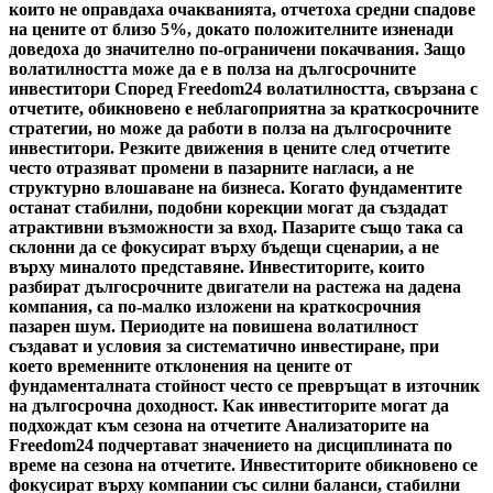
които не оправдаха очакванията, отчетоха средни спадове
на цените от близо 5%, докато положителните изненади
доведоха до значително по-ограничени покачвания. Защо
волатилността може да е в полза на дългосрочните
инвеститори Според Freedom24 волатилността, свързана с
отчетите, обикновено е неблагоприятна за краткосрочните
стратегии, но може да работи в полза на дългосрочните
инвеститори. Резките движения в цените след отчетите
често отразяват промени в пазарните нагласи, а не
структурно влошаване на бизнеса. Когато фундаментите
останат стабилни, подобни корекции могат да създадат
атрактивни възможности за вход. Пазарите също така са
склонни да се фокусират върху бъдещи сценарии, а не
върху миналото представяне. Инвеститорите, които
разбират дългосрочните двигатели на растежа на дадена
компания, са по-малко изложени на краткосрочния
пазарен шум. Периодите на повишена волатилност
създават и условия за систематично инвестиране, при
което временните отклонения на цените от
фундаменталната стойност често се превръщат в източник
на дългосрочна доходност. Как инвеститорите могат да
подхождат към сезона на отчетите Анализаторите на
Freedom24 подчертават значението на дисциплината по
време на сезона на отчетите. Инвеститорите обикновено се
фокусират върху компании със силни баланси, стабилни