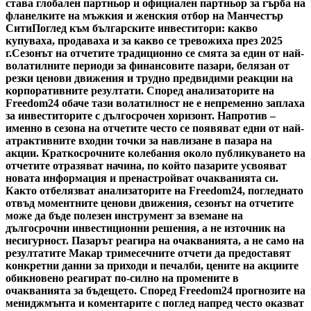
става глобален партньор и официален партньор за гърба на
фланелките на мъжкия и женския отбор на Манчестър
Сити
Поглед към българските инвеститори: какво
купуваха, продаваха и за какво се тревожиха през 2025
г.
Сезонът на отчетите традиционно се смята за един от най-
волатилните периоди за финансовите пазари, белязан от
резки ценови движения и трудно предвидими реакции на
корпоративните резултати. Според анализаторите на
Freedom24 обаче тази волатилност не е непременно заплаха
за инвеститорите с дългосрочен хоризонт. Напротив –
именно в сезона на отчетите често се появяват едни от най-
атрактивните входни точки за навлизане в пазара на
акции. Краткосрочните колебания около публикуването на
отчетите отразяват начина, по който пазарите усвояват
новата информация и пренастройват очакванията си.
Както отбелязват анализаторите на Freedom24, погледнато
отвъд моментните ценови движения, сезонът на отчетите
може да бъде полезен инструмент за вземане на
дългосрочни инвестиционни решения, а не източник на
несигурност. Пазарът реагира на очакванията, а не само на
резултатите Макар тримесечните отчети да предоставят
конкретни данни за приходи и печалби, цените на акциите
обикновено реагират по-силно на промените в
очакванията за бъдещето. Според Freedom24 прогнозите на
мениджмънта и коментарите с поглед напред често оказват