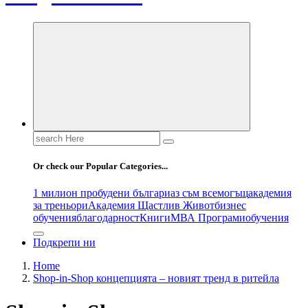
Search
for:
Or check our Popular Categories...
1 милион пробудени българи
аз съм всемогъщ
академия
за треньори
Академия Щастлив Живот
бизнес
обучения
благодарност
Книги
МВА Програми
обучения
Подкрепи ни
Home
Shop-in-Shop концепцията – новият тренд в ритейла