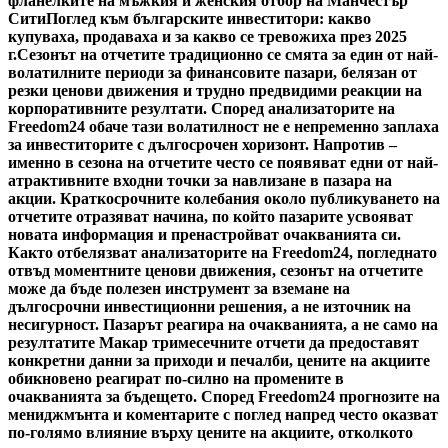
фланелките на мъжкия и женския отбор на Манчестър
Сити
Поглед към българските инвеститори: какво
купуваха, продаваха и за какво се тревожиха през 2025
г.
Сезонът на отчетите традиционно се смята за един от най-
волатилните периоди за финансовите пазари, белязан от
резки ценови движения и трудно предвидими реакции на
корпоративните резултати. Според анализаторите на
Freedom24 обаче тази волатилност не е непременно заплаха
за инвеститорите с дългосрочен хоризонт. Напротив –
именно в сезона на отчетите често се появяват едни от най-
атрактивните входни точки за навлизане в пазара на
акции. Краткосрочните колебания около публикуването на
отчетите отразяват начина, по който пазарите усвояват
новата информация и пренастройват очакванията си.
Както отбелязват анализаторите на Freedom24, погледнато
отвъд моментните ценови движения, сезонът на отчетите
може да бъде полезен инструмент за вземане на
дългосрочни инвестиционни решения, а не източник на
несигурност. Пазарът реагира на очакванията, а не само на
резултатите Макар тримесечните отчети да предоставят
конкретни данни за приходи и печалби, цените на акциите
обикновено реагират по-силно на промените в
очакванията за бъдещето. Според Freedom24 прогнозите на
мениджмънта и коментарите с поглед напред често оказват
по-голямо влияние върху цените на акциите, отколкото