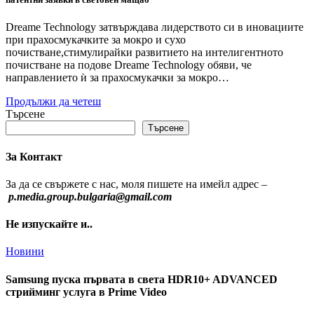
Dreame Technology затвърждава лидерството си в иновациите
при прахосмукачките за мокро и сухо
почистване,стимулирайки развитието на интелигентното
почистване на подове Dreame Technology обяви, че
направлението ѝ за прахосмукачки за мокро…
Продължи да четеш
Търсене
Търсене
За Контакт
За да се свържете с нас, моля пишете на имейл адрес –
p.media.group.bulgaria@gmail.com
Не изпускайте и..
Новини
Samsung пуска първата в света HDR10+ ADVANCED
стрийминг услуга в Prime Video