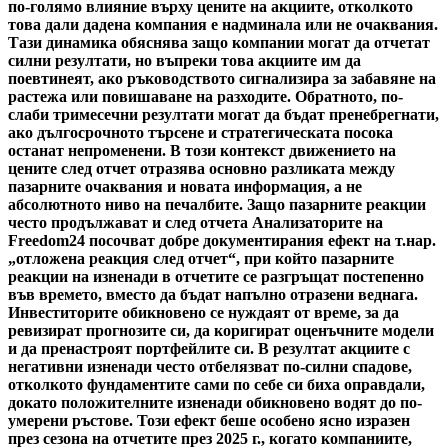
по-голямо влияние върху цените на акциите, отколкото
това дали дадена компания е надминала или не очаквания.
Тази динамика обяснява защо компании могат да отчетат
силни резултати, но въпреки това акциите им да
поевтинеят, ако ръководството сигнализира за забавяне на
растежа или повишаване на разходите. Обратното, по-
слаби тримесечни резултати могат да бъдат пренебрегнати,
ако дългосрочното търсене и стратегическата посока
останат непроменени. В този контекст движението на
цените след отчет отразява основно разликата между
пазарните очаквания и новата информация, а не
абсолютното ниво на печалбите. Защо пазарните реакции
често продължават и след отчета Анализаторите на
Freedom24 посочват добре документирания ефект на т.нар.
„отложена реакция след отчет“, при който пазарните
реакции на изненади в отчетите се разгръщат постепенно
във времето, вместо да бъдат напълно отразени веднага.
Инвеститорите обикновено се нуждаят от време, за да
ревизират прогнозите си, да коригират оценъчните модели
и да пренастроят портфейлите си. В резултат акциите с
негативни изненади често отбелязват по-силни спадове,
отколкото фундаментите сами по себе си биха оправдали,
докато положителните изненади обикновено водят до по-
умерени ръстове. Този ефект беше особено ясно изразен
през сезона на отчетите през 2025 г., когато компаниите,