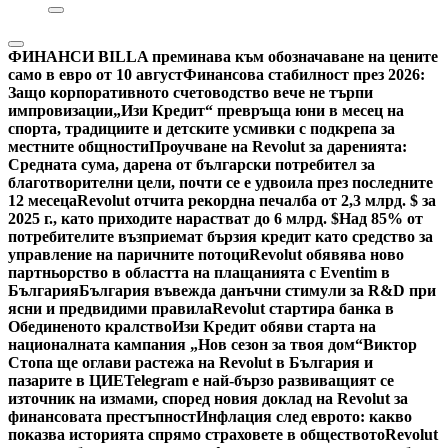
ФИНАНСИ
BILLA преминава към обозначаване на цените
само в евро от 10 август
Финансова стабилност през 2026:
Защо корпоративното счетоводство вече не търпи
импровизации
„Изи Кредит“ превръща юни в месец на
спорта, традициите и детските усмивки с подкрепа за
местните общности
Проучване на Revolut за даренията:
Средната сума, дарена от български потребител за
благотворителни цели, почти се е удвоила през последните
12 месеца
Revolut отчита рекордна печалба от 2,3 млрд. $ за
2025 г., като приходите нарастват до 6 млрд. $
Над 85% от
потребителите възприемат бързия кредит като средство за
управление на паричните потоци
Revolut обявява ново
партньорство в областта на плащанията с Eventim в
България
България въвежда данъчни стимули за R&D при
ясни и предвидими правила
Revolut стартира банка в
Обединеното кралство
Изи Кредит обяви старта на
националната кампания „Нов сезон за твоя дом“
Виктор
Стопа ще оглави растежа на Revolut в България и
пазарите в ЦИЕ
Telegram е най-бързо развиващият се
източник на измами, според новия доклад на Revolut за
финансовата престъпност
Инфлация след еврото: какво
показва историята спрямо страховете в обществото
Revolut