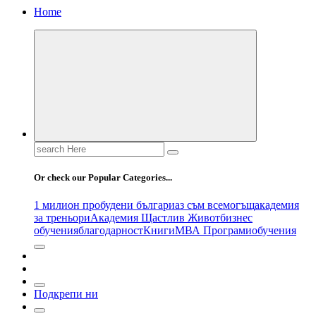
Home
Search
for:
Or check our Popular Categories...
1 милион пробудени българи
аз съм всемогъщ
академия
за треньори
Академия Щастлив Живот
бизнес
обучения
благодарност
Книги
МВА Програми
обучения
Подкрепи ни