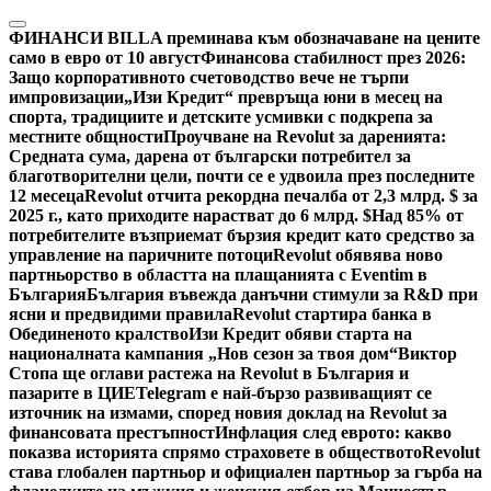
Skip
to
ФИНАНСИ
BILLA преминава към обозначаване на цените
content
само в евро от 10 август
Финансова стабилност през 2026:
Защо корпоративното счетоводство вече не търпи
импровизации
„Изи Кредит“ превръща юни в месец на
спорта, традициите и детските усмивки с подкрепа за
местните общности
Проучване на Revolut за даренията:
Средната сума, дарена от български потребител за
благотворителни цели, почти се е удвоила през последните
12 месеца
Revolut отчита рекордна печалба от 2,3 млрд. $ за
2025 г., като приходите нарастват до 6 млрд. $
Над 85% от
потребителите възприемат бързия кредит като средство за
управление на паричните потоци
Revolut обявява ново
партньорство в областта на плащанията с Eventim в
България
България въвежда данъчни стимули за R&D при
ясни и предвидими правила
Revolut стартира банка в
Обединеното кралство
Изи Кредит обяви старта на
националната кампания „Нов сезон за твоя дом“
Виктор
Стопа ще оглави растежа на Revolut в България и
пазарите в ЦИЕ
Telegram е най-бързо развиващият се
източник на измами, според новия доклад на Revolut за
финансовата престъпност
Инфлация след еврото: какво
показва историята спрямо страховете в обществото
Revolut
става глобален партньор и официален партньор за гърба на