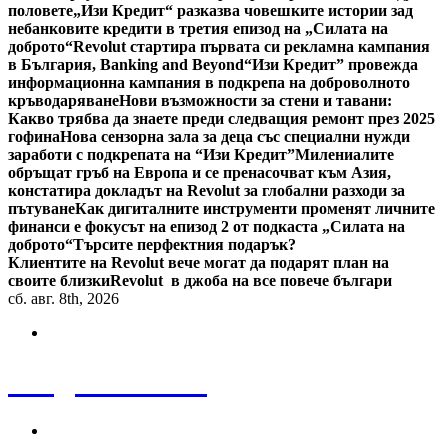
половете
„Изи Кредит“ разказва човешките истории зад
небанковите кредити в третия епизод на „Силата на
доброто“
Revolut стартира първата си рекламна кампания
в България, Banking and Beyond
“Изи Кредит” провежда
информационна кампания в подкрепа на доброволното
кръводаряване
Нови възможности за стени и тавани:
Какво трябва да знаете преди следващия ремонт през 2025
гофина
Нова сензорна зала за деца със специални нужди
заработи с подкрепата на “Изи Кредит”
Милениалите
обръщат гръб на Европа и се пренасочват към Азия,
констатира докладът на Revolut за глобални разходи за
пътуване
Как дигиталните инструменти променят личните
финанси е фокусът на епизод 2 от подкаста „Силата на
доброто“
Търсите перфектния подарък?
Клиентите на Revolut вече могат да подарят план на
своите близки
Revolut в джоба на все повече българи
сб. авг. 8th, 2026
Bulgaria News