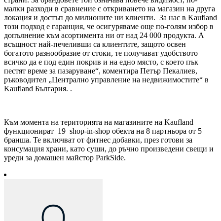
малки разходи в сравнение с откриването на магазин на друга
локация и достъп до милионите ни клиенти. За нас в Kaufland
този подход е гаранция, че осигуряваме още по-голям избор в
допълнение към асортимента ни от над 24 000 продукта. А
всъщност най-печеливши са клиентите, защото освен
богатото разнообразие от стоки, те получават удобството
всичко да е под един покрив и на едно място, с което пък
пестят време за пазаруване“, коментира Петър Пекалиев,
ръководител „Централно управление на недвижимостите“ в
Kaufland България. .
Към момента на територията на магазините на Kaufland
функционират 19 shop-in-shop обекта на 8 партньора от 5
бранша. Те включват от фитнес добавки, през готови за
консумация храни, като суши, до ръчно произведени свещи и
уреди за домашен майстор ParkSide.