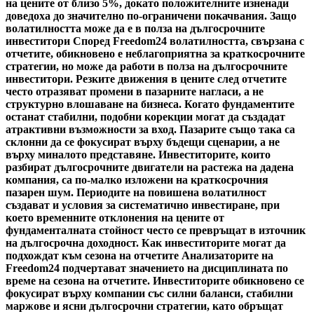
на цените от близо 5%, докато положителните изненади
доведоха до значително по-ограничени покачвания. Защо
волатилността може да е в полза на дългосрочните
инвеститори Според Freedom24 волатилността, свързана с
отчетите, обикновено е неблагоприятна за краткосрочните
стратегии, но може да работи в полза на дългосрочните
инвеститори. Резките движения в цените след отчетите
често отразяват промени в пазарните нагласи, а не
структурно влошаване на бизнеса. Когато фундаментите
останат стабилни, подобни корекции могат да създадат
атрактивни възможности за вход. Пазарите също така са
склонни да се фокусират върху бъдещи сценарии, а не
върху миналото представяне. Инвеститорите, които
разбират дългосрочните двигатели на растежа на дадена
компания, са по-малко изложени на краткосрочния
пазарен шум. Периодите на повишена волатилност
създават и условия за систематично инвестиране, при
което временните отклонения на цените от
фундаменталната стойност често се превръщат в източник
на дългосрочна доходност. Как инвеститорите могат да
подхождат към сезона на отчетите Анализаторите на
Freedom24 подчертават значението на дисциплината по
време на сезона на отчетите. Инвеститорите обикновено се
фокусират върху компании със силни баланси, стабилни
маржове и ясни дългосрочни стратегии, като обръщат