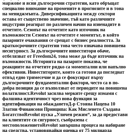
маржове и ясни дългосрочни стратегии, като обръщат
специално внимание на промените в прогнозите и в тона
на мениджмънта. Диверсификацията между сектори
остава от съществено значение, тъй като различните
индустрии реагират по различен начин на изненадите в
отчетите. Сезонът на отчетите като източник на
възможности Сезонът на отчетите е моментът, в който
пазарните очаквания се срещат с бизнес реалността. За
краткосрочните стратегии това често означава повишена
несигурност. За дългосрочните инвеститори обаче,
отбелязват от Freedom24, това може да бъде източник на
възможности. Историята на пазарите показва, че
реакциите на отчетите рядко са моментални или напълно
ефективни. Инвеститорите, които са готови да погледнат
отвъд едно тримесечие и да се фокусират върху
дългосрочните фундаментални фактори, често са в по-
добра позиция да се възползват от периодите на повишена
волатилност.
Revolut засилва мерките срещу измами с
фалшива идентичност чрез нова функция за
идентификация на обаждането
Д-р Стояна Нацева 10
Златни Финансови Принципа: Как Мисленето Създава
Богатство
Revolut пуска „Уличен режим“, за да предостави
на клиентите си сигурност, съобразена с
местоположението
Revolut завършва процеса на набиране
на средства, установявайки оценка от 75 милиарда