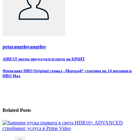
petarangelovangelov
Навигация
AIBEST поема председателството на БРАИТ
Френският HBO Original сериал „Мертьой“ стартира на 14 ноември в
HBO Max
Related Posts