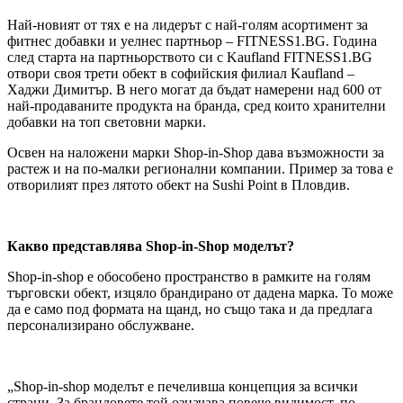
Най-новият от тях е на лидерът с най-голям асортимент за
фитнес добавки и уелнес партньор – FITNESS1.BG. Година
след старта на партньорството си с Kaufland FITNESS1.BG
отвори своя трети обект в софийския филиал Kaufland –
Хаджи Димитър. В него могат да бъдат намерени над 600 от
най-продаваните продукта на бранда, сред които хранителни
добавки на топ световни марки.
Освен на наложени марки Shop-in-Shop дава възможности за
растеж и на по-малки регионални компании. Пример за това е
отворилият през лятото обект на Sushi Point в Пловдив.
Какво представлява Shop-in-Shop моделът?
Shop-in-shop е обособено пространство в рамките на голям
търговски обект, изцяло брандирано от дадена марка. То може
да е само под формата на щанд, но също така и да предлага
персонализирано обслужване.
„Shop-in-shop моделът е печеливша концепция за всички
страни. За брандовете той означава повече видимост, по-