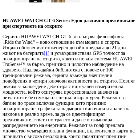
HUAWEI WATCH GT 6 Series: Едно различно преживяване
при спортовете на открито
Серията HUAWEI WATCH GT 6 въплъщава философията
„Ride the Wind“ – ново отношение към модата и спорта.
Изцяло обновеният инженерeн дизайн предлага до 21 дни
живот на батерията
[1]
и усъвършенствана GPS точност за
позициониране на открито, както и новата система HUAWEI
TruSense™ за бързо, прецизно и цялостно наблюдение на
здравето. Надграждайки библиотека с повече от 100
тренировъчни режима, серията въвежда значителни
подобрения в четири ключови активности на открито. Новият
режим за колоездене дебютира с виртуален измерител на
мощността, който осигурява професионален анализ на
резултатите без нужда от специализиран уред. Режимът за
бягане по трасе включва функции като прецизно
позициониране, графика за надморска височина и анализ на
наклона в реално време, за да се идентифицират
предизвикателствата по трасето и да се оптимизира
разпределението на енергията. Режимът за голф предлага
множество усъвършенствани функции, включително карти на
игрищата с висока резолюция, които гарантират прецизни