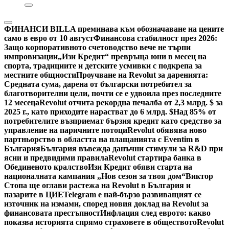
ФИНАНСИ
BILLA преминава към обозначаване на цените
само в евро от 10 август
Финансова стабилност през 2026:
Защо корпоративното счетоводство вече не търпи
импровизации
„Изи Кредит“ превръща юни в месец на
спорта, традициите и детските усмивки с подкрепа за
местните общности
Проучване на Revolut за даренията:
Средната сума, дарена от български потребител за
благотворителни цели, почти се е удвоила през последните
12 месеца
Revolut отчита рекордна печалба от 2,3 млрд. $ за
2025 г., като приходите нарастват до 6 млрд. $
Над 85% от
потребителите възприемат бързия кредит като средство за
управление на паричните потоци
Revolut обявява ново
партньорство в областта на плащанията с Eventim в
България
България въвежда данъчни стимули за R&D при
ясни и предвидими правила
Revolut стартира банка в
Обединеното кралство
Изи Кредит обяви старта на
националната кампания „Нов сезон за твоя дом“
Виктор
Стопа ще оглави растежа на Revolut в България и
пазарите в ЦИЕ
Telegram е най-бързо развиващият се
източник на измами, според новия доклад на Revolut за
финансовата престъпност
Инфлация след еврото: какво
показва историята спрямо страховете в обществото
Revolut