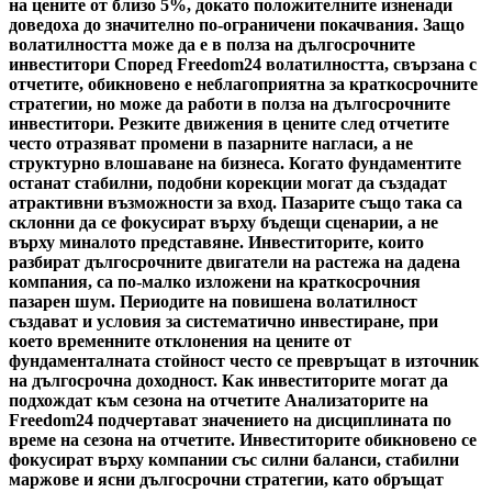
на цените от близо 5%, докато положителните изненади
доведоха до значително по-ограничени покачвания. Защо
волатилността може да е в полза на дългосрочните
инвеститори Според Freedom24 волатилността, свързана с
отчетите, обикновено е неблагоприятна за краткосрочните
стратегии, но може да работи в полза на дългосрочните
инвеститори. Резките движения в цените след отчетите
често отразяват промени в пазарните нагласи, а не
структурно влошаване на бизнеса. Когато фундаментите
останат стабилни, подобни корекции могат да създадат
атрактивни възможности за вход. Пазарите също така са
склонни да се фокусират върху бъдещи сценарии, а не
върху миналото представяне. Инвеститорите, които
разбират дългосрочните двигатели на растежа на дадена
компания, са по-малко изложени на краткосрочния
пазарен шум. Периодите на повишена волатилност
създават и условия за систематично инвестиране, при
което временните отклонения на цените от
фундаменталната стойност често се превръщат в източник
на дългосрочна доходност. Как инвеститорите могат да
подхождат към сезона на отчетите Анализаторите на
Freedom24 подчертават значението на дисциплината по
време на сезона на отчетите. Инвеститорите обикновено се
фокусират върху компании със силни баланси, стабилни
маржове и ясни дългосрочни стратегии, като обръщат