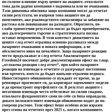
по-голямо влияние върху цените на акциите, отколкото
това дали дадена компания е надминала или не очаквания.
Тази динамика обяснява защо компании могат да отчетат
силни резултати, но въпреки това акциите им да
поевтинеят, ако ръководството сигнализира за забавяне на
растежа или повишаване на разходите. Обратното, по-
слаби тримесечни резултати могат да бъдат пренебрегнати,
ако дългосрочното търсене и стратегическата посока
останат непроменени. В този контекст движението на
цените след отчет отразява основно разликата между
пазарните очаквания и новата информация, а не
абсолютното ниво на печалбите. Защо пазарните реакции
често продължават и след отчета Анализаторите на
Freedom24 посочват добре документирания ефект на т.нар.
„отложена реакция след отчет“, при който пазарните
реакции на изненади в отчетите се разгръщат постепенно
във времето, вместо да бъдат напълно отразени веднага.
Инвеститорите обикновено се нуждаят от време, за да
ревизират прогнозите си, да коригират оценъчните модели
и да пренастроят портфейлите си. В резултат акциите с
негативни изненади често отбелязват по-силни спадове,
отколкото фундаментите сами по себе си биха оправдали,
докато положителните изненади обикновено водят до по-
умерени ръстове. Този ефект беше особено ясно изразен
през сезона на отчетите през 2025 г., когато компаниите,