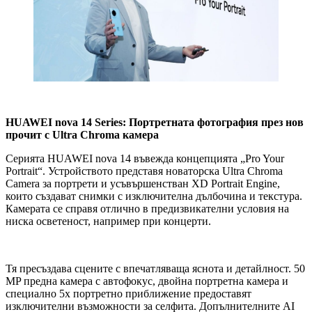
HUAWEI nova 14 Series: Портретната фотография през нов
прочит с Ultra Chroma камера
Серията HUAWEI nova 14 въвежда концепцията „Pro Your
Portrait“. Устройството представя новаторска Ultra Chroma
Camera за портрети и усъвършенстван XD Portrait Engine,
които създават снимки с изключителна дълбочина и текстура.
Камерата се справя отлично в предизвикателни условия на
ниска осветеност, например при концерти.
Тя пресъздава сцените с впечатляваща яснота и детайлност. 50
MP предна камера с автофокус, двойна портретна камера и
специално 5x портретно приближение предоставят
изключителни възможности за селфита. Допълнителните AI