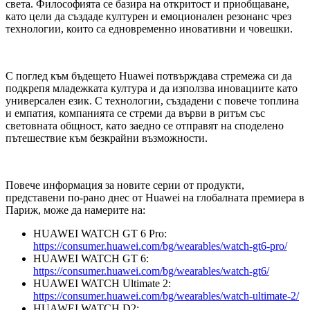
света. Философията се базира на откритост и приобщаване,
като цели да създаде културен и емоционален резонанс чрез
технологии, които са едновременно иновативни и човешки.
С поглед към бъдещето Huawei потвърждава стремежа си да
подкрепя младежката култура и да използва иновациите като
универсален език. С технологии, създадени с повече топлина
и емпатия, компанията се стреми да върви в ритъм със
световната общност, като заедно се отправят на споделено
пътешествие към безкрайни възможности.
Повече информация за новите серии от продукти,
представени по-рано днес от Huawei на глобалната премиера в
Париж, може да намерите на:
HUAWEI WATCH GT 6 Pro:
https://consumer.huawei.com/bg/wearables/watch-gt6-pro/
HUAWEI WATCH GT 6:
https://consumer.huawei.com/bg/wearables/watch-gt6/
HUAWEI WATCH Ultimate 2:
https://consumer.huawei.com/bg/wearables/watch-ultimate-2/
HUAWEI WATCH D2: