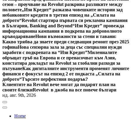
сезон – проучване на Revolut разкрива разликите между
половете
„Изи Кредит“ разказва човешките истории зад
небанковите кредити в третия епизод на „Силата на
доброто“
Revolut стартира първата си рекламна кампания
в България, Banking and Beyond
“Изи Кредит” провежда
информационна кампания в подкрепа на доброволното
кръводаряване
Нови възможности за стени и тавани:
Какво трябва да знаете преди следващия ремонт през 2025
гофина
Нова сензорна зала за деца със специални нужди
заработи с подкрепата на “Изи Кредит”
Милениалите
обръщат гръб на Европа и се пренасочват към Азия,
констатира докладът на Revolut за глобални разходи за
пътуване
Как дигиталните инструменти променят личните
финанси е фокусът на епизод 2 от подкаста „Силата на
доброто“
Търсите перфектния подарък?
Клиентите на Revolut вече могат да подарят план на
своите близки
Revolut в джоба на все повече българи
нд. авг. 9th, 2026
Home
Bulgaria News