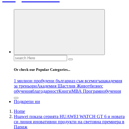
Search
for:
Or check our Popular Categories...
1 милион пробудени българи
аз съм всемогъщ
академия
за треньори
Академия Щастлив Живот
бизнес
обучения
благодарност
Книги
МВА Програми
обучения
Подкрепи ни
Home
Huawei показа серията HUAWEI WATCH GT 6 и новата
си линия иновативни продукти на световна премиера в
Париж