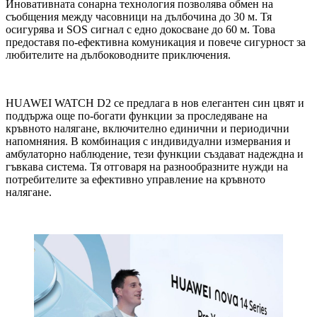
Иновативната сонарна технология позволява обмен на
съобщения между часовници на дълбочина до 30 м. Тя
осигурява и SOS сигнал с едно докосване до 60 м. Това
предоставя по-ефективна комуникация и повече сигурност за
любителите на дълбоководните приключения.
HUAWEI WATCH D2 се предлага в нов елегантен син цвят и
поддържа още по-богати функции за проследяване на
кръвното налягане, включително единични и периодични
напомняния. В комбинация с индивидуални измервания и
амбулаторно наблюдение, тези функции създават надеждна и
гъвкава система. Тя отговаря на разнообразните нужди на
потребителите за ефективно управление на кръвното
налягане.