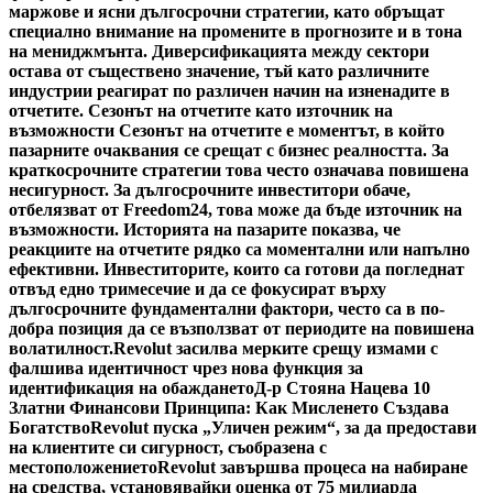
маржове и ясни дългосрочни стратегии, като обръщат
специално внимание на промените в прогнозите и в тона
на мениджмънта. Диверсификацията между сектори
остава от съществено значение, тъй като различните
индустрии реагират по различен начин на изненадите в
отчетите. Сезонът на отчетите като източник на
възможности Сезонът на отчетите е моментът, в който
пазарните очаквания се срещат с бизнес реалността. За
краткосрочните стратегии това често означава повишена
несигурност. За дългосрочните инвеститори обаче,
отбелязват от Freedom24, това може да бъде източник на
възможности. Историята на пазарите показва, че
реакциите на отчетите рядко са моментални или напълно
ефективни. Инвеститорите, които са готови да погледнат
отвъд едно тримесечие и да се фокусират върху
дългосрочните фундаментални фактори, често са в по-
добра позиция да се възползват от периодите на повишена
волатилност.
Revolut засилва мерките срещу измами с
фалшива идентичност чрез нова функция за
идентификация на обаждането
Д-р Стояна Нацева 10
Златни Финансови Принципа: Как Мисленето Създава
Богатство
Revolut пуска „Уличен режим“, за да предостави
на клиентите си сигурност, съобразена с
местоположението
Revolut завършва процеса на набиране
на средства, установявайки оценка от 75 милиарда