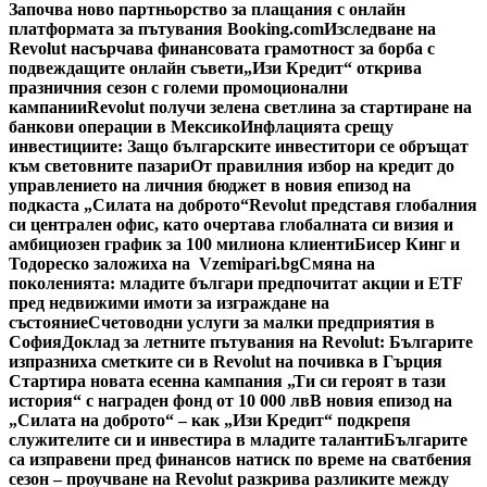
Започва ново партньорство за плащания с онлайн
платформата за пътувания Booking.com
Изследване на
Revolut насърчава финансовата грамотност за борба с
подвеждащите онлайн съвети
„Изи Кредит“ открива
празничния сезон с големи промоционални
кампании
Revolut получи зелена светлина за стартиране на
банкови операции в Мексико
Инфлацията срещу
инвестициите: Защо българските инвеститори се обръщат
към световните пазари
От правилния избор на кредит до
управлението на личния бюджет в новия епизод на
подкаста „Силата на доброто“
Revolut представя глобалния
си централен офис, като очертава глобалната си визия и
амбициозен график за 100 милиона клиенти
Бисер Кинг и
Тодореско заложиха на Vzemipari.bg
Смяна на
поколенията: младите българи предпочитат акции и ETF
пред недвижими имоти за изграждане на
състояние
Счетоводни услуги за малки предприятия в
София
Доклад за летните пътувания на Revolut: Българите
изпразниха сметките си в Revolut на почивка в Гърция
Стартира новата есенна кампания „Ти си героят в тази
история“ с награден фонд от 10 000 лв
В новия епизод на
„Силата на доброто“ – как „Изи Кредит“ подкрепя
служителите си и инвестира в младите таланти
Българите
са изправени пред финансов натиск по време на сватбения
сезон – проучване на Revolut разкрива разликите между