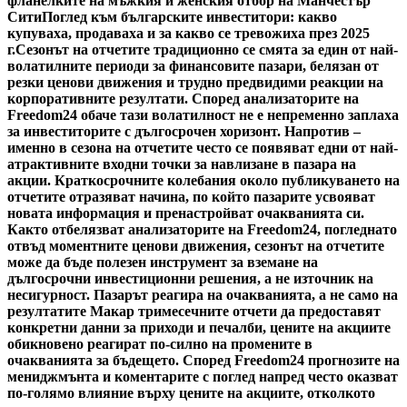
фланелките на мъжкия и женския отбор на Манчестър
Сити
Поглед към българските инвеститори: какво
купуваха, продаваха и за какво се тревожиха през 2025
г.
Сезонът на отчетите традиционно се смята за един от най-
волатилните периоди за финансовите пазари, белязан от
резки ценови движения и трудно предвидими реакции на
корпоративните резултати. Според анализаторите на
Freedom24 обаче тази волатилност не е непременно заплаха
за инвеститорите с дългосрочен хоризонт. Напротив –
именно в сезона на отчетите често се появяват едни от най-
атрактивните входни точки за навлизане в пазара на
акции. Краткосрочните колебания около публикуването на
отчетите отразяват начина, по който пазарите усвояват
новата информация и пренастройват очакванията си.
Както отбелязват анализаторите на Freedom24, погледнато
отвъд моментните ценови движения, сезонът на отчетите
може да бъде полезен инструмент за вземане на
дългосрочни инвестиционни решения, а не източник на
несигурност. Пазарът реагира на очакванията, а не само на
резултатите Макар тримесечните отчети да предоставят
конкретни данни за приходи и печалби, цените на акциите
обикновено реагират по-силно на промените в
очакванията за бъдещето. Според Freedom24 прогнозите на
мениджмънта и коментарите с поглед напред често оказват
по-голямо влияние върху цените на акциите, отколкото