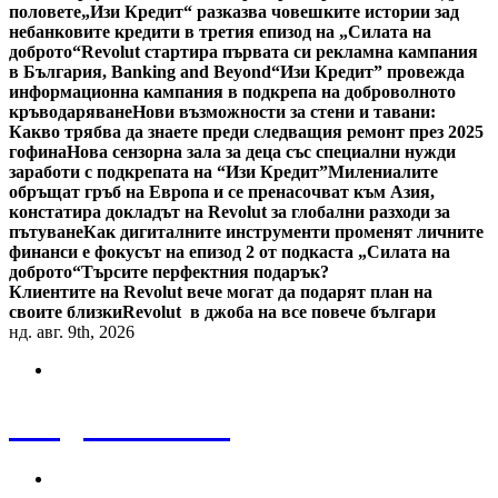
половете
„Изи Кредит“ разказва човешките истории зад
небанковите кредити в третия епизод на „Силата на
доброто“
Revolut стартира първата си рекламна кампания
в България, Banking and Beyond
“Изи Кредит” провежда
информационна кампания в подкрепа на доброволното
кръводаряване
Нови възможности за стени и тавани:
Какво трябва да знаете преди следващия ремонт през 2025
гофина
Нова сензорна зала за деца със специални нужди
заработи с подкрепата на “Изи Кредит”
Милениалите
обръщат гръб на Европа и се пренасочват към Азия,
констатира докладът на Revolut за глобални разходи за
пътуване
Как дигиталните инструменти променят личните
финанси е фокусът на епизод 2 от подкаста „Силата на
доброто“
Търсите перфектния подарък?
Клиентите на Revolut вече могат да подарят план на
своите близки
Revolut в джоба на все повече българи
нд. авг. 9th, 2026
Bulgaria News