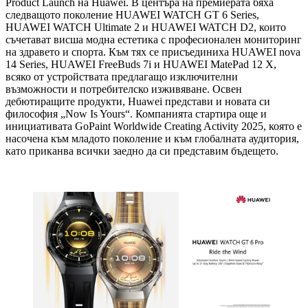
Product Launch на Huawei. В центъра на премиерата бяха
следващото поколение HUAWEI WATCH GT 6 Series,
HUAWEI WATCH Ultimate 2 и HUAWEI WATCH D2, които
съчетават висша модна естетика с професионален мониторинг
на здравето и спорта. Към тях се присъединиха HUAWEI nova
14 Series, HUAWEI FreeBuds 7i и HUAWEI MatePad 12 X,
всяко от устройствата предлагащо изключителни
възможности и потребителско изживяване. Освен
дебютиращите продукти, Huawei представи и новата си
философия „Now Is Yours“. Компанията стартира още и
инициативата GoPaint Worldwide Creating Activity 2025, която е
насочена към младото поколение и към глобалната аудитория,
като приканва всички заедно да си представим бъдещето.