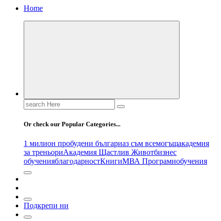
Home
Search
for:
Or check our Popular Categories...
1 милион пробудени българи
аз съм всемогъщ
академия
за треньори
Академия Щастлив Живот
бизнес
обучения
благодарност
Книги
МВА Програми
обучения
Подкрепи ни