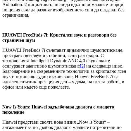
Animation. Инициативата цели да вдъхнови младите творци
по целия свят да развият въображението си и да създават без
ограничения.
HUAWEI FreeBuds 7i: Кристален звук и разговори без
страничен шум
HUAWEI FreeBuds 7i съчетават динамично шумопотискане,
пространствен звук и стабилни, ясни разговори. С
технологията Intelligent Dynamic ANC 4.0 слушалките
осигуряват адаптивно шумопотискане
[2]
на следващо ниво.
Благодарение на съвременните технологии за кристално ясен
звук и потапящо аудио изживяване, Huawei FreeBuds 7i са
идеален спътник през целия ден – у дома, на път за работа, в
офиса или където още пожелаете.
Now Is Yours: Huawei задълбочава диалога с младото
поколение
Huawei представи своята нова визия „Now is Yours“ –
ангажимент за по-дълбок диалог с младите потребители по