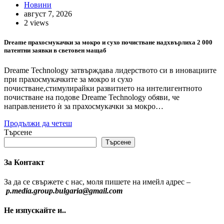
Новини
август 7, 2026
2 views
Dreame прахосмукачки за мокро и сухо почистване надхвърлиха 2 000
патентни заявки в световен мащаб
Dreame Technology затвърждава лидерството си в иновациите
при прахосмукачките за мокро и сухо
почистване,стимулирайки развитието на интелигентното
почистване на подове Dreame Technology обяви, че
направлението ѝ за прахосмукачки за мокро…
Продължи да четеш
Търсене
Търсене
За Контакт
За да се свържете с нас, моля пишете на имейл адрес –
p.media.group.bulgaria@gmail.com
Не изпускайте и..