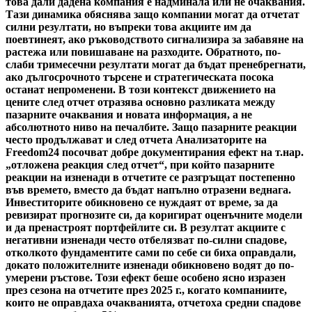
това дали дадена компания е надминала или не очаквания.
Тази динамика обяснява защо компании могат да отчетат
силни резултати, но въпреки това акциите им да
поевтинеят, ако ръководството сигнализира за забавяне на
растежа или повишаване на разходите. Обратното, по-
слаби тримесечни резултати могат да бъдат пренебрегнати,
ако дългосрочното търсене и стратегическата посока
останат непроменени. В този контекст движението на
цените след отчет отразява основно разликата между
пазарните очаквания и новата информация, а не
абсолютното ниво на печалбите. Защо пазарните реакции
често продължават и след отчета Анализаторите на
Freedom24 посочват добре документирания ефект на т.нар.
„отложена реакция след отчет“, при който пазарните
реакции на изненади в отчетите се разгръщат постепенно
във времето, вместо да бъдат напълно отразени веднага.
Инвеститорите обикновено се нуждаят от време, за да
ревизират прогнозите си, да коригират оценъчните модели
и да пренастроят портфейлите си. В резултат акциите с
негативни изненади често отбелязват по-силни спадове,
отколкото фундаментите сами по себе си биха оправдали,
докато положителните изненади обикновено водят до по-
умерени ръстове. Този ефект беше особено ясно изразен
през сезона на отчетите през 2025 г., когато компаниите,
които не оправдаха очакванията, отчетоха средни спадове