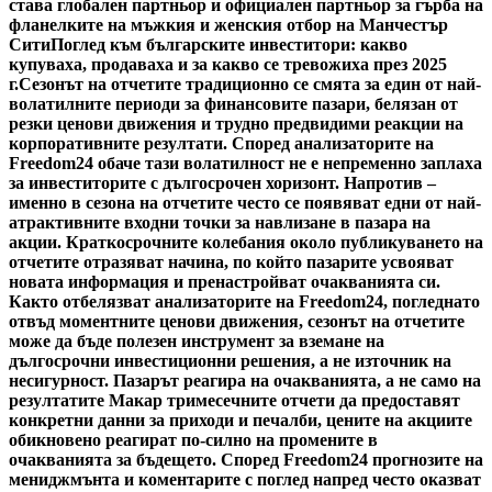
става глобален партньор и официален партньор за гърба на
фланелките на мъжкия и женския отбор на Манчестър
Сити
Поглед към българските инвеститори: какво
купуваха, продаваха и за какво се тревожиха през 2025
г.
Сезонът на отчетите традиционно се смята за един от най-
волатилните периоди за финансовите пазари, белязан от
резки ценови движения и трудно предвидими реакции на
корпоративните резултати. Според анализаторите на
Freedom24 обаче тази волатилност не е непременно заплаха
за инвеститорите с дългосрочен хоризонт. Напротив –
именно в сезона на отчетите често се появяват едни от най-
атрактивните входни точки за навлизане в пазара на
акции. Краткосрочните колебания около публикуването на
отчетите отразяват начина, по който пазарите усвояват
новата информация и пренастройват очакванията си.
Както отбелязват анализаторите на Freedom24, погледнато
отвъд моментните ценови движения, сезонът на отчетите
може да бъде полезен инструмент за вземане на
дългосрочни инвестиционни решения, а не източник на
несигурност. Пазарът реагира на очакванията, а не само на
резултатите Макар тримесечните отчети да предоставят
конкретни данни за приходи и печалби, цените на акциите
обикновено реагират по-силно на промените в
очакванията за бъдещето. Според Freedom24 прогнозите на
мениджмънта и коментарите с поглед напред често оказват