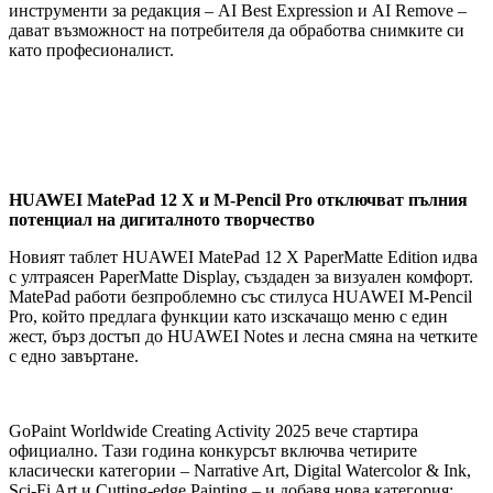
инструменти за редакция – AI Best Expression и AI Remove –
дават възможност на потребителя да обработва снимките си
като професионалист.
HUAWEI MatePad 12 X и M-Pencil Pro отключват пълния
потенциал на дигиталното творчество
Новият таблет HUAWEI MatePad 12 X PaperMatte Edition идва
с ултраясен PaperMatte Display, създаден за визуален комфорт.
MatePad работи безпроблемно със стилуса HUAWEI M-Pencil
Pro, който предлага функции като изскачащо меню с един
жест, бърз достъп до HUAWEI Notes и лесна смяна на четките
с едно завъртане.
GoPaint Worldwide Creating Activity 2025 вече стартира
официално. Тази година конкурсът включва четирите
класически категории – Narrative Art, Digital Watercolor & Ink,
Sci-Fi Art и Cutting-edge Painting – и добавя нова категория: