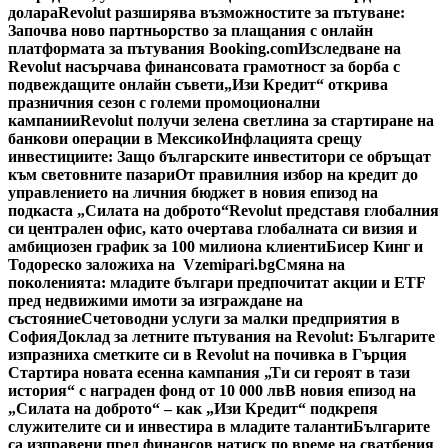
долара
Revolut разширява възможностите за пътуване:
Започва ново партньорство за плащания с онлайн
платформата за пътувания Booking.com
Изследване на
Revolut насърчава финансовата грамотност за борба с
подвеждащите онлайн съвети
„Изи Кредит“ открива
празничния сезон с големи промоционални
кампании
Revolut получи зелена светлина за стартиране на
банкови операции в Мексико
Инфлацията срещу
инвестициите: Защо българските инвеститори се обръщат
към световните пазари
От правилния избор на кредит до
управлението на личния бюджет в новия епизод на
подкаста „Силата на доброто“
Revolut представя глобалния
си централен офис, като очертава глобалната си визия и
амбициозен график за 100 милиона клиенти
Бисер Кинг и
Тодореско заложиха на Vzemipari.bg
Смяна на
поколенията: младите българи предпочитат акции и ETF
пред недвижими имоти за изграждане на
състояние
Счетоводни услуги за малки предприятия в
София
Доклад за летните пътувания на Revolut: Българите
изпразниха сметките си в Revolut на почивка в Гърция
Стартира новата есенна кампания „Ти си героят в тази
история“ с награден фонд от 10 000 лв
В новия епизод на
„Силата на доброто“ – как „Изи Кредит“ подкрепя
служителите си и инвестира в младите таланти
Българите
са изправени пред финансов натиск по време на сватбения