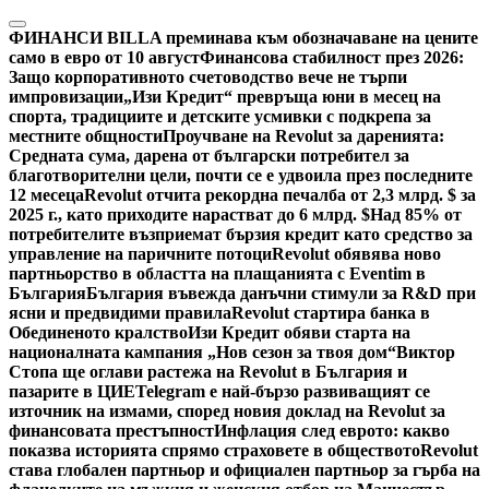
Skip
to
ФИНАНСИ
BILLA преминава към обозначаване на цените
content
само в евро от 10 август
Финансова стабилност през 2026:
Защо корпоративното счетоводство вече не търпи
импровизации
„Изи Кредит“ превръща юни в месец на
спорта, традициите и детските усмивки с подкрепа за
местните общности
Проучване на Revolut за даренията:
Средната сума, дарена от български потребител за
благотворителни цели, почти се е удвоила през последните
12 месеца
Revolut отчита рекордна печалба от 2,3 млрд. $ за
2025 г., като приходите нарастват до 6 млрд. $
Над 85% от
потребителите възприемат бързия кредит като средство за
управление на паричните потоци
Revolut обявява ново
партньорство в областта на плащанията с Eventim в
България
България въвежда данъчни стимули за R&D при
ясни и предвидими правила
Revolut стартира банка в
Обединеното кралство
Изи Кредит обяви старта на
националната кампания „Нов сезон за твоя дом“
Виктор
Стопа ще оглави растежа на Revolut в България и
пазарите в ЦИЕ
Telegram е най-бързо развиващият се
източник на измами, според новия доклад на Revolut за
финансовата престъпност
Инфлация след еврото: какво
показва историята спрямо страховете в обществото
Revolut
става глобален партньор и официален партньор за гърба на