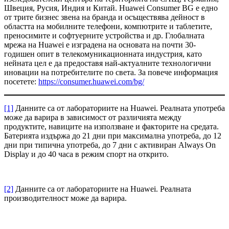
Швеция, Русия, Индия и Китай. Huawei Consumer BG е едно
от трите бизнес звена на бранда и осъществява дейност в
областта на мобилните телефони, компютрите и таблетите,
преносимите и софтуерните устройства и др. Глобалната
мрежа на Huawei е изградена на основата на почти 30-
годишен опит в телекомуникационната индустрия, като
нейната цел е да предоставя най-актуалните технологични
иновации на потребителите по света. За повече информация
посетете:
https://consumer.huawei.com/bg/
[1]
Данните са от лабораториите на Huawei. Реалната употреба
може да варира в зависимост от различията между
продуктите, навиците на използване и факторите на средата.
Батерията издържа до 21 дни при максимална употреба, до 12
дни при типична употреба, до 7 дни с активиран Always On
Display и до 40 часа в режим спорт на открито.
[2]
Данните са от лабораториите на Huawei. Реалната
производителност може да варира.