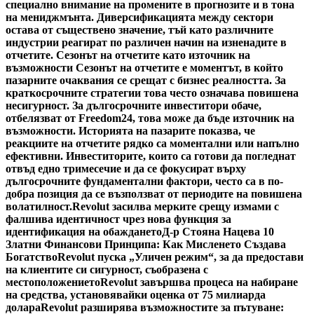
специално внимание на промените в прогнозите и в тона
на мениджмънта. Диверсификацията между сектори
остава от съществено значение, тъй като различните
индустрии реагират по различен начин на изненадите в
отчетите. Сезонът на отчетите като източник на
възможности Сезонът на отчетите е моментът, в който
пазарните очаквания се срещат с бизнес реалността. За
краткосрочните стратегии това често означава повишена
несигурност. За дългосрочните инвеститори обаче,
отбелязват от Freedom24, това може да бъде източник на
възможности. Историята на пазарите показва, че
реакциите на отчетите рядко са моментални или напълно
ефективни. Инвеститорите, които са готови да погледнат
отвъд едно тримесечие и да се фокусират върху
дългосрочните фундаментални фактори, често са в по-
добра позиция да се възползват от периодите на повишена
волатилност.
Revolut засилва мерките срещу измами с
фалшива идентичност чрез нова функция за
идентификация на обаждането
Д-р Стояна Нацева 10
Златни Финансови Принципа: Как Мисленето Създава
Богатство
Revolut пуска „Уличен режим“, за да предостави
на клиентите си сигурност, съобразена с
местоположението
Revolut завършва процеса на набиране
на средства, установявайки оценка от 75 милиарда
долара
Revolut разширява възможностите за пътуване: