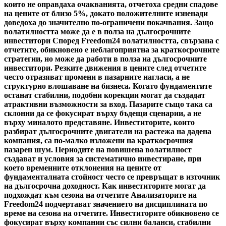
които не оправдаха очакванията, отчетоха средни спадове
на цените от близо 5%, докато положителните изненади
доведоха до значително по-ограничени покачвания. Защо
волатилността може да е в полза на дългосрочните
инвеститори Според Freedom24 волатилността, свързана с
отчетите, обикновено е неблагоприятна за краткосрочните
стратегии, но може да работи в полза на дългосрочните
инвеститори. Резките движения в цените след отчетите
често отразяват промени в пазарните нагласи, а не
структурно влошаване на бизнеса. Когато фундаментите
останат стабилни, подобни корекции могат да създадат
атрактивни възможности за вход. Пазарите също така са
склонни да се фокусират върху бъдещи сценарии, а не
върху миналото представяне. Инвеститорите, които
разбират дългосрочните двигатели на растежа на дадена
компания, са по-малко изложени на краткосрочния
пазарен шум. Периодите на повишена волатилност
създават и условия за систематично инвестиране, при
което временните отклонения на цените от
фундаменталната стойност често се превръщат в източник
на дългосрочна доходност. Как инвеститорите могат да
подхождат към сезона на отчетите Анализаторите на
Freedom24 подчертават значението на дисциплината по
време на сезона на отчетите. Инвеститорите обикновено се
фокусират върху компании със силни баланси, стабилни