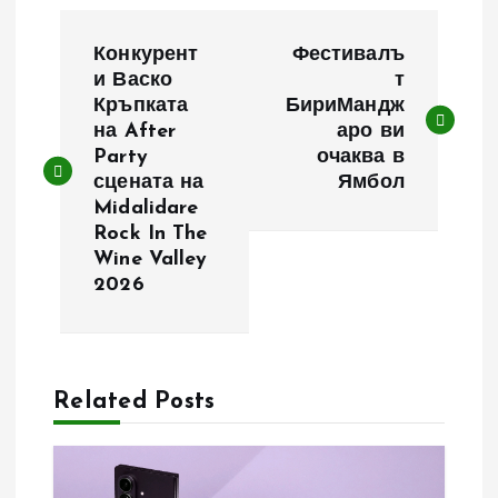
Н
Конкурент
Фестивалъ
а
и Васко
т
Кръпката
БириМандж
на After
аро ви
в
Party
очаква в
сцената на
Ямбол
и
Midalidare
Rock In The
г
Wine Valley
2026
а
ц
Related Posts
и
я