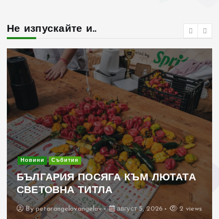
Не изпускайте и..
Новини
Събития
СЯГА КЪМ ЛЮТАТА
24 български б
ТЛА
рок фест “Вълч
ov
август 5, 2026
2 views
By
petarangelovangelo