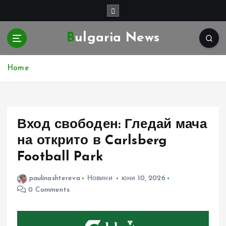
S
k
i
Bulgaria News
p
t
o
Home
c
o
n
t
e
Вход свободен: Гледай мача
n
на открито в Carlsberg
t
Football Park
paulinashtereva
Новини
юни 10, 2026
0 Comments