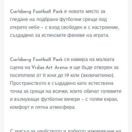
Carlsberg Football Park е новото място за
гледане на подбрани футболни срещи под
открито небе – с вход свободен и с настроение,
създадено за истинските фенове на играта.
Carlsberg Football Park се намира на малката
сцена на Vidas Art Arena и ще бъде отворен за
посетители от 11 юни до 19 юли (включително).
Пространството е създадено като естествена
точка за срещи на всички, които обичат големите
и вълнуващи футболни вечери – с голям екран,
комфорт и лятна атмосфера.
С мисъл за удобството и доброто изживяване на