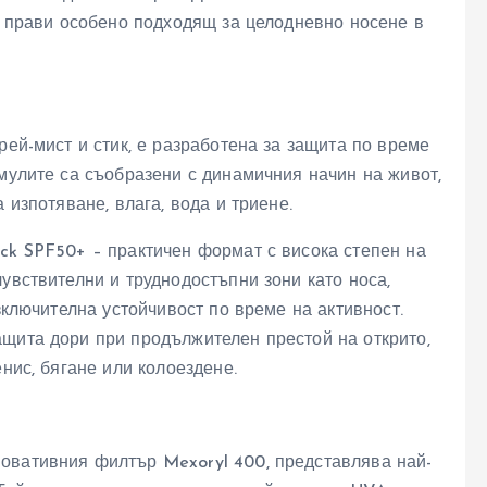
го прави особено подходящ за целодневно носене в
рей-мист и стик, е разработена за защита по време
рмулите са съобразени с динамичния начин на живот,
 изпотяване, влага, вода и триене.
ck SPF50+ – практичен формат с висока степен на
увствителни и труднодостъпни зони като носа,
изключителна устойчивост по време на активност.
ащита дори при продължителен престой на открито,
енис, бягане или колоездене.
овативния филтър Mexoryl 400, представлява най-