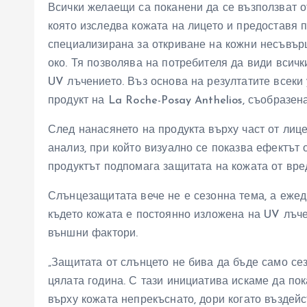
Всички желаещи са поканени да се възползват 
която изследва кожата на лицето и предоставя 
специализирана за откриване на кожни несъвърш
око. Тя позволява на потребителя да види всичк
UV лъчението. Въз основа на резултатите всеки
продукт на La Roche-Posay Anthelios, съобразена
След нанасянето на продукта върху част от лиц
анализ, при който визуално се показва ефектът 
продуктът подпомага защитата на кожата от вре
Слънцезащитата вече не е сезонна тема, а ежед
където кожата е постоянно изложена на UV лъче
външни фактори.
„Защитата от слънцето не бива да бъде само сез
цялата година. С тази инициатива искаме да по
върху кожата непрекъснато, дори когато въздей