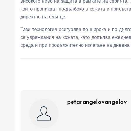
високото ниво на защита в рамките на серията. 
които проникват по-дълбоко в кожата и присъств
директно на слънце.
Тази технология осигурява по-широка и по-дъл
се увреждания на кожата, като допълва ежеднев
среда и при продължително излагане на дневна 
petarangelovangelov