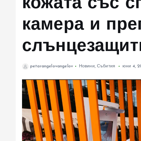
кожата със с
камера и пре
слънцезащит
petarangelovangelov
Новини
,
Събития
юни 4, 2