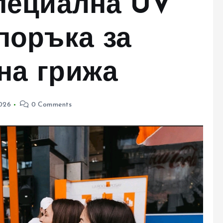
пециална UV
поръка за
на грижа
026
0 Comments