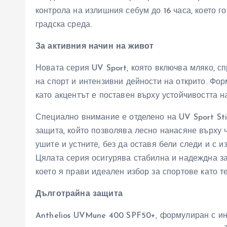
контрола на излишния себум до 16 часа, което 
градска среда.
За активния начин на живот
Новата серия UV Sport, която включва мляко, сп
на спорт и интензивни дейности на открито. Фо
като акцентът е поставен върху устойчивостта на
Специално внимание е отделено на UV Sport Sti
защита, който позволява лесно нанасяне върху ч
ушите и устните, без да оставя бели следи и с 
Цялата серия осигурява стабилна и надеждна з
което я прави идеален избор за спортове като т
Дълготрайна защита
Anthelios UVMune 400 SPF50+, формулиран с ин