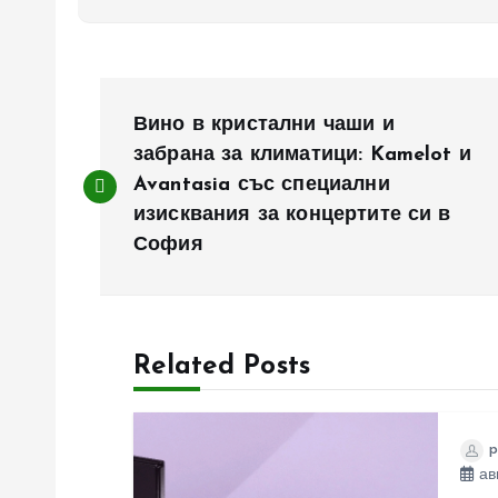
Н
Вино в кристални чаши и
а
забрана за климатици: Kamelot и
Avantasia със специални
изисквания за концертите си в
в
София
и
г
Related Posts
а
p
ц
авг