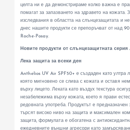
целта ни е да демонстрираме колко важна е пра
помагат за запазването на здравето на кожата. 
изследвания в областта на слънцезащитата и не
днес нашите продукти се препоръчват от над 90 
Roche-Posay.
Новите продукти от слънцезащитната серия
Лека защита за всеки ден
Anthelios UV Air SPF50+ е създаден като ултра 
която мигновено се слива с кожата и оставя не
върху лицето. Леката като въздух текстура оси
незабележима върху кожата, което я прави есте
редовната употреба. Продуктът е предназначен з
търсят високо ниво на защита и максимален ко
защита, формулата е обогатена с антиоксидантн
ежедневните външни агресори като замърсяване