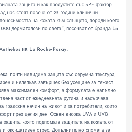
вилната защита и как продуктите със SPF фактор
Зад нас стоят повече от 25 години клинични
поносимостта на кожата към слънцето, поради което
000 дерматолози по света.“, посочват от бранда La
Anthelios на La Roche-Posay.
лека, почти невидима защита със серумна текстура,
мазен и нелепкав завършек без усещане за тежест
гурява максимален комфорт, а формулата е напълно
ствена част от ежедневната рутина и насърчава
а градския начин на живот и за потребители, които
мфорт през целия ден. Освен висока UVA и UVB
а защита, която подпомага защитата на кожата от
 и оксидативен стрес. Допълнително спомага за