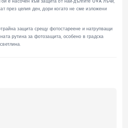
Той е насочен към защита от най-дългите UVA лъчи,
ат през целия ден, дори когато не сме изложени
готрайна защита срещу фотостареене и натрупващи
ната рутина за фотозащита, особено в градска
светлина.