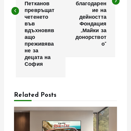
Петканов
благодарен
г
превръщат
ие на
четенето
дейността
а
във
Фондация
вдъхновяв
„Майки за
ц
ащо
донорствот
преживява
о“
и
не за
децата на
я
София
Related Posts