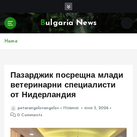
S
k
i
Bulgaria News
p
t
o
Home
c
o
n
t
e
Пазарджик посрещна млади
n
ветеринарни специалисти
t
от Нидерландия
petarangelovangelov
Новини
юни 3, 2026
0 Comments