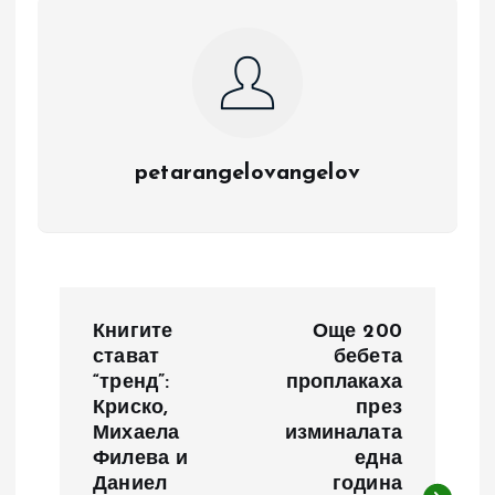
petarangelovangelov
Н
Книгите
Още 200
а
стават
бебета
“тренд”:
проплакаха
Криско,
през
в
Михаела
изминалата
Филева и
една
и
Даниел
година