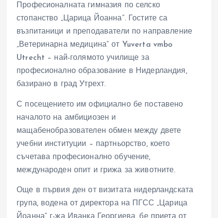
Професионалната гимназия по селско
стопанство „Царица Йоанна“. Гостите са
възпитаници и преподаватели по направление
„Ветеринарна медицина“ от Yuverta vmbo
Utrecht – най-голямото училище за
професионално образование в Нидерландия,
базирано в град Утрехт.
С посещението им официално бе поставено
началото на амбициозен и
мащабенобразователен обмен между двете
учебни институции – партньорство, което
съчетава професионално обучение,
международен опит и грижа за животните.
Още в първия ден от визитата нидерландската
група, водена от директора на ПГСС „Царица
Йоанна“ г-жа Иванка Георгиева, бе приета от