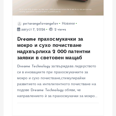
petarangelovangelov
Новини
август 7, 2026
2 views
Dreame прахосмукачки за
мокро и сухо почистване
надхвърлиха 2 000 патентни
заявки в световен мащаб
Dreame Technology затвърждава лидерството
си в иновациите при прахосмукачките за
мокро и сухо почистване,стимулирайки
развитието на интелигентното почистване на
подове Dreame Technology обяви, че
направлението ѝ за прахосмукачки за мокро…