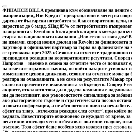
Skip
to
ФИНАНСИ
BILLA преминава към обозначаване на цените са
content
импровизации
„Изи Кредит“ превръща юни в месец на спорт
дарена от български потребител за благотворителни цели, по
нарастват до 6 млрд. $
Над 85% от потребителите възприемат
плащанията с Eventim в България
България въвежда данъчн
старта на националната кампания „Нов сезон за твоя дом“
В
на измами, според новия доклад на Revolut за финансовата 
партньор и официален партньор за гърба на фланелките на
се тревожиха през 2025 г.
Сезонът на отчетите традиционно с
предвидими реакции на корпоративните резултати. Според ан
Напротив – именно в сезона на отчетите често се появяват 
на отчетите отразяват начина, по който пазарите усвояват
моментните ценови движения, сезонът на отчетите може да б
реагира на очакванията, а не само на резултатите Макар тр
силно на промените в очакванията за бъдещето. Според Fre
акциите, отколкото това дали дадена компания е надминала
им да поевтинеят, ако ръководството сигнализира за забавя
ако дългосрочното търсене и стратегическата посока остана
и новата информация, а не абсолютното ниво на печалбите.
ефект на т.нар. „отложена реакция след отчет“, при който 
веднага. Инвеститорите обикновено се нуждаят от време, за
негативни изненади често отбелязват по-силни спадове, отк
ръстове. Този ефект беше особено ясно изразен през сезона н