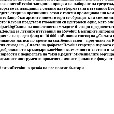
оложението
Revolut завършва процеса на набиране на средства
ьорство за плащания с онлайн платформата за пътувания Bo
едит“ открива празничния сезон с големи промоционални ка
е: Защо българските инвеститори се обръщат към световнит
ото“
Revolut представя глобалния си централен офис, като оч
ipari.bg
Смяна на поколенията: младите българи предпочитат
я
Доклад за летните пътувания на Revolut: Българите изпразн
рия“ с награден фонд от 10 000 лв
В новия епизод на „Силата 
инансов натиск по време на сватбения сезон – проучване на 
тия епизод на „Силата на доброто“
Revolut стартира първата 
 доброволното кръводаряване
Нови възможности за стени и т
 заработи с подкрепата на “Изи Кредит”
Милениалите обръщат
италните инструменти променят личните финанси е фокусът н
 близки
Revolut в джоба на все повече българи