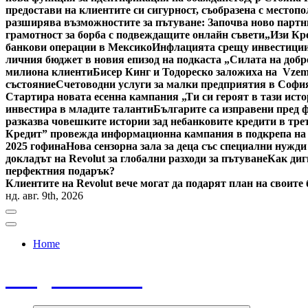
предостави на клиентите си сигурност, съобразена с местоп
разширява възможностите за пътуване: Започва ново партн
грамотност за борба с подвеждащите онлайн съвети
„Изи Кр
банкови операции в Мексико
Инфлацията срещу инвестициит
личния бюджет в новия епизод на подкаста „Силата на добр
милиона клиенти
Бисер Кинг и Тодореско заложиха на Vzem
състояние
Счетоводни услуги за малки предприятия в Софи
Стартира новата есенна кампания „Ти си героят в тази исто
инвестира в младите таланти
Българите са изправени пред ф
разказва човешките истории зад небанковите кредити в тре
Кредит” провежда информационна кампания в подкрепа на
2025 гофина
Нова сензорна зала за деца със специални нужди
докладът на Revolut за глобални разходи за пътуване
Как диг
перфектния подарък?
Клиентите на Revolut вече могат да подарят план на своите
нд. авг. 9th, 2026
Home
Bulgaria News