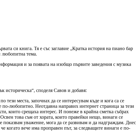
ата си книга. Тя е със заглавие „Кратка история на пиано бар
и любопитна тема.
информация и за появата на изобщо първите заведения с музика
к историческа“, споделя Савов и добавя:
по тези места, започнах да се интересувам къде и кога са се
се по-любопитно. Неотдавна направих интернет страница за тези
ти, които срещаха интерес. И понеже в крайна сметка събрах
 Освен това съм от хората, които правейки нещо, винаги се
че показвам уважение, мога да се развивам и да надграждам. Днес
, че когато вече има проправен път, за следващите винаги е по-