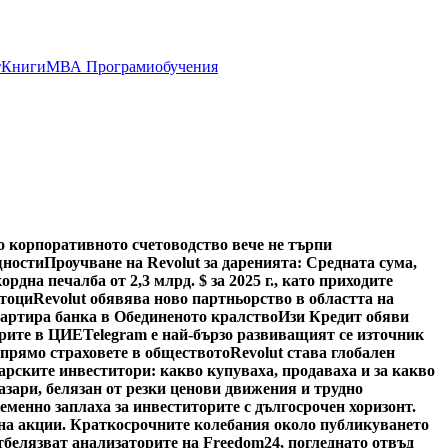
т
Книги
МВА Програми
обучения
о корпоративното счетоводство вече не търпи
щности
Проучване на Revolut за даренията: Средната сума,
ордна печалба от 2,3 млрд. $ за 2025 г., като приходите
отоци
Revolut обявява ново партньорство в областта на
тартира банка в Обединеното кралство
Изи Кредит обяви
арите в ЦИЕ
Telegram е най-бързо развиващият се източник
спрямо страховете в обществото
Revolut става глобален
арските инвеститори: какво купуваха, продаваха и за какво
азари, белязан от резки ценови движения и трудно
менно заплаха за инвеститорите с дългосрочен хоризонт.
а на акции. Краткосрочните колебания около публикуването
тбелязват анализаторите на Freedom24, погледнато отвъд