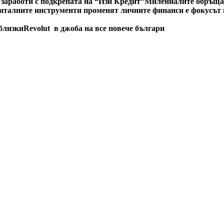
 заработи с подкрепата на “Изи Кредит”
Милениалите обръщат
италните инструменти променят личните финанси е фокусът н
 близки
Revolut в джоба на все повече българи