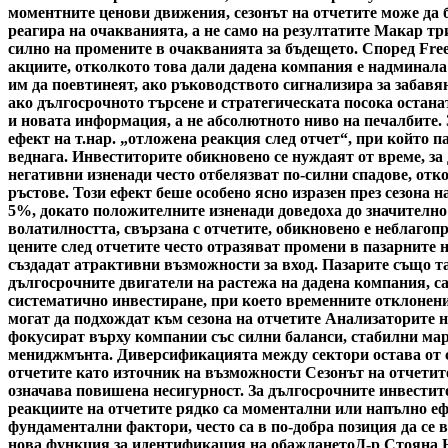
моментните ценови движения, сезонът на отчетите може да б
реагира на очакванията, а не само на резултатите Макар тр
силно на промените в очакванията за бъдещето. Според Fre
акциите, отколкото това дали дадена компания е надминала
им да поевтинеят, ако ръководството сигнализира за забавя
ако дългосрочното търсене и стратегическата посока остана
и новата информация, а не абсолютното ниво на печалбите.
ефект на т.нар. „отложена реакция след отчет“, при който 
веднага. Инвеститорите обикновено се нуждаят от време, за
негативни изненади често отбелязват по-силни спадове, отк
ръстове. Този ефект беше особено ясно изразен през сезона н
5%, докато положителните изненади доведоха до значително
волатилността, свързана с отчетите, обикновено е неблагоп
цените след отчетите често отразяват промени в пазарните 
създадат атрактивни възможности за вход. Пазарите също та
дългосрочните двигатели на растежа на дадена компания, с
систематично инвестиране, при което временните отклонени
могат да подхождат към сезона на отчетите Анализаторите н
фокусират върху компании със силни баланси, стабилни мар
мениджмънта. Диверсификацията между сектори остава от съ
отчетите като източник на възможности Сезонът на отчетите
означава повишена несигурност. За дългосрочните инвестито
реакциите на отчетите рядко са моментални или напълно ефе
фундаментални фактори, често са в по-добра позиция да се 
нова функция за идентификация на обаждането
Д-р Стояна 