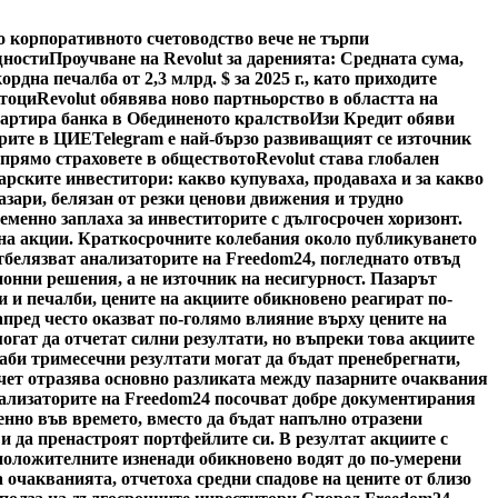
о корпоративното счетоводство вече не търпи
щности
Проучване на Revolut за даренията: Средната сума,
ордна печалба от 2,3 млрд. $ за 2025 г., като приходите
отоци
Revolut обявява ново партньорство в областта на
тартира банка в Обединеното кралство
Изи Кредит обяви
арите в ЦИЕ
Telegram е най-бързо развиващият се източник
спрямо страховете в обществото
Revolut става глобален
арските инвеститори: какво купуваха, продаваха и за какво
азари, белязан от резки ценови движения и трудно
менно заплаха за инвеститорите с дългосрочен хоризонт.
а на акции. Краткосрочните колебания около публикуването
тбелязват анализаторите на Freedom24, погледнато отвъд
онни решения, а не източник на несигурност. Пазарът
и и печалби, цените на акциите обикновено реагират по-
пред често оказват по-голямо влияние върху цените на
гат да отчетат силни резултати, но въпреки това акциите
лаби тримесечни резултати могат да бъдат пренебрегнати,
тчет отразява основно разликата между пазарните очаквания
нализаторите на Freedom24 посочват добре документирания
пенно във времето, вместо да бъдат напълно отразени
 и да пренастроят портфейлите си. В резултат акциите с
 положителните изненади обикновено водят до по-умерени
ха очакванията, отчетоха средни спадове на цените от близо