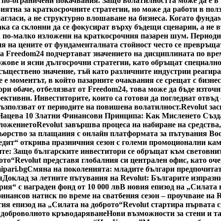
 по-ограничени покачвания. Защо волатилността може да е в
риятна за краткосрочните стратегии, но може да работи в пол
нагласи, а не структурно влошаване на бизнеса. Когато фунда
ка са склонни да се фокусират върху бъдещи сценарии, а не 
а по-малко изложени на краткосрочния пазарен шум. Периоди
я на цените от фундаменталната стойност често се превръщат
а Freedom24 подчертават значението на дисциплината по врем
жове и ясни дългосрочни стратегии, като обръщат специално
ществено значение, тъй като различните индустрии реагират 
 е моментът, в който пазарните очаквания се срещат с бизнес
ри обаче, отбелязват от Freedom24, това може да бъде източн
ктивни. Инвеститорите, които са готови да погледнат отвъд 
възползват от периодите на повишена волатилност.
Revolut за
Нацева 10 Златни Финансови Принципа: Как Мисленето Създ
оложението
Revolut завършва процеса на набиране на средства
ьорство за плащания с онлайн платформата за пътувания Bo
едит“ открива празничния сезон с големи промоционални ка
е: Защо българските инвеститори се обръщат към световнит
ото“
Revolut представя глобалния си централен офис, като оч
ipari.bg
Смяна на поколенията: младите българи предпочитат
я
Доклад за летните пътувания на Revolut: Българите изпразн
рия“ с награден фонд от 10 000 лв
В новия епизод на „Силата 
инансов натиск по време на сватбения сезон – проучване на 
тия епизод на „Силата на доброто“
Revolut стартира първата 
 доброволното кръводаряване
Нови възможности за стени и т