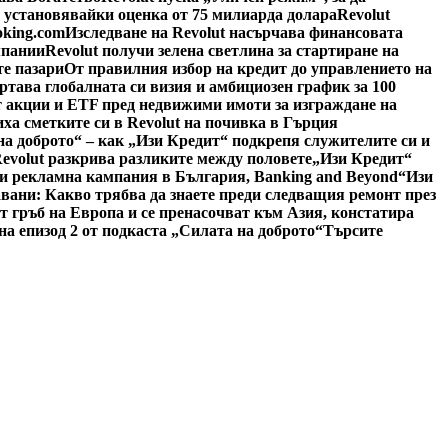
, установявайки оценка от 75 милиарда долара
Revolut
oking.com
Изследване на Revolut насърчава финансовата
мпании
Revolut получи зелена светлина за стартиране на
е пазари
От правилния избор на кредит до управлението на
ертава глобалната си визия и амбициозен график за 100
 акции и ETF пред недвижими имоти за изграждане на
иха сметките си в Revolut на почивка в Гърция
на доброто“ – как „Изи Кредит“ подкрепя служителите си и
Revolut разкрива разликите между половете
„Изи Кредит“
си рекламна кампания в България, Banking and Beyond
“Изи
авани: Какво трябва да знаете преди следващия ремонт през
 гръб на Европа и се пренасочват към Азия, констатира
а епизод 2 от подкаста „Силата на доброто“
Търсите