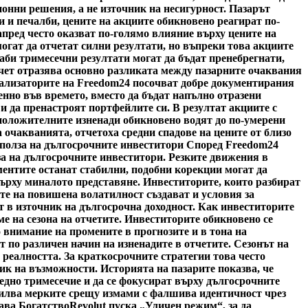
онни решения, а не източник на несигурност. Пазарът
и и печалби, цените на акциите обикновено реагират по-
пред често оказват по-голямо влияние върху цените на
гат да отчетат силни резултати, но въпреки това акциите
лаби тримесечни резултати могат да бъдат пренебрегнати,
тчет отразява основно разликата между пазарните очаквания
нализаторите на Freedom24 посочват добре документирания
пенно във времето, вместо да бъдат напълно отразени
 и да пренастроят портфейлите си. В резултат акциите с
 положителните изненади обикновено водят до по-умерени
ха очакванията, отчетоха средни спадове на цените от близо
 полза на дългосрочните инвеститори Според Freedom24
за на дългосрочните инвеститори. Резките движения в
ментите останат стабилни, подобни корекции могат да
върху миналото представяне. Инвеститорите, които разбират
те на повишена волатилност създават и условия за
 в източник на дългосрочна доходност. Как инвеститорите
е на сезона на отчетите. Инвеститорите обикновено се
 внимание на промените в прогнозите и в тона на
по различен начин на изненадите в отчетите. Сезонът на
 реалността. За краткосрочните стратегии това често
ик на възможности. Историята на пазарите показва, че
едно тримесечие и да се фокусират върху дългосрочните
силва мерките срещу измами с фалшива идентичност чрез
ава Богатство
Revolut пуска „Уличен режим“, за да