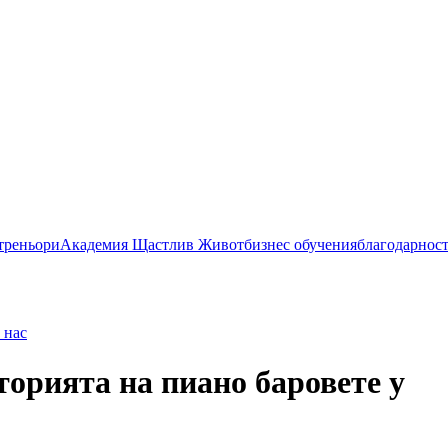
 треньори
Академия Щастлив Живот
бизнес обучения
благодарнос
 нас
торията на пиано баровете у