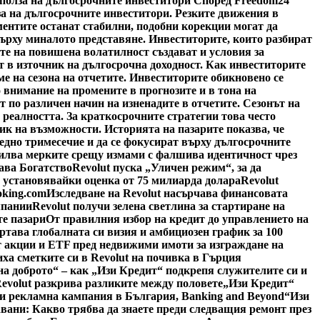
 полза на дългосрочните инвеститори Според Freedom24
за на дългосрочните инвеститори. Резките движения в
ментите останат стабилни, подобни корекции могат да
върху миналото представяне. Инвеститорите, които разбират
те на повишена волатилност създават и условия за
 в източник на дългосрочна доходност. Как инвеститорите
е на сезона на отчетите. Инвеститорите обикновено се
 внимание на промените в прогнозите и в тона на
по различен начин на изненадите в отчетите. Сезонът на
 реалността. За краткосрочните стратегии това често
ик на възможности. Историята на пазарите показва, че
едно тримесечие и да се фокусират върху дългосрочните
силва мерките срещу измами с фалшива идентичност чрез
ава Богатство
Revolut пуска „Уличен режим“, за да
, установявайки оценка от 75 милиарда долара
Revolut
oking.com
Изследване на Revolut насърчава финансовата
мпании
Revolut получи зелена светлина за стартиране на
е пазари
От правилния избор на кредит до управлението на
ертава глобалната си визия и амбициозен график за 100
 акции и ETF пред недвижими имоти за изграждане на
иха сметките си в Revolut на почивка в Гърция
на доброто“ – как „Изи Кредит“ подкрепя служителите си и
Revolut разкрива разликите между половете
„Изи Кредит“
си рекламна кампания в България, Banking and Beyond
“Изи
авани: Какво трябва да знаете преди следващия ремонт през