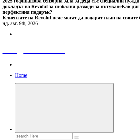
2025 гофина
Нова сензорна зала за деца със специални нужди
докладът на Revolut за глобални разходи за пътуване
Как диг
перфектния подарък?
Клиентите на Revolut вече могат да подарят план на своите
нд. авг. 9th, 2026
Bulgaria News
Home
Search