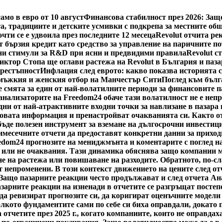
мо в евро от 10 август
Финансова стабилност през 2026: Защ
а, традициите и детските усмивки с подкрепа за местните об
чти се е удвоила през последните 12 месеца
Revolut отчита рек
 бързия кредит като средство за управление на паричните п
и стимули за R&D при ясни и предвидими правила
Revolut с
иктор Стопа ще оглави растежа на Revolut в България и паз
престъпност
Инфлация след еврото: какво показва историята 
 мъжкия и женския отбор на Манчестър Сити
Поглед към бълг
е смята за един от най-волатилните периоди за финансовите п
ализаторите на Freedom24 обаче тази волатилност не е непре
едни от най-атрактивните входни точки за навлизане в пазар
 новата информация и пренастройват очакванията си. Както о
ъде полезен инструмент за вземане на дългосрочни инвестици
имесечните отчети да предоставят конкретни данни за приход
edom24 прогнозите на мениджмънта и коментарите с поглед на
 или не очаквания. Тази динамика обяснява защо компании мо
не на растежа или повишаване на разходите. Обратното, по-с
т непроменени. В този контекст движението на цените след о
 Защо пазарните реакции често продължават и след отчета А
пазарните реакции на изненади в отчетите се разгръщат посте
 да ревизират прогнозите си, да коригират оценъчните модели
олкото фундаментите сами по себе си биха оправдали, докато
а отчетите през 2025 г., когато компаниите, които не оправда