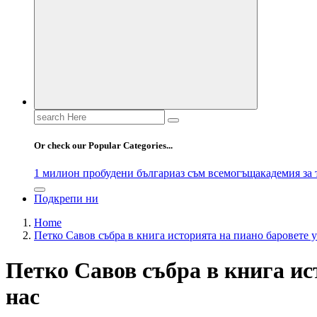
Search
for:
Or check our Popular Categories...
1 милион пробудени българи
аз съм всемогъщ
академия за
Подкрепи ни
Home
Петко Савов събра в книга историята на пиано баровете у
Петко Савов събра в книга ис
нас