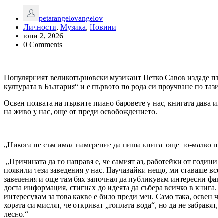
petarangelovangelov
Личности
,
Музика
,
Новини
юни 2, 2026
0 Comments
Популярният великотърновски музикант Петко Савов издаде първ
културата в България“ и е първото по рода си проучване по таз
Освен появата на първите пиано баровете у нас, книгата дава 
на живо у нас, още от преди освобождението.
„Никога не съм имал намерение да пиша книга, още по-малко пъ
„Причината да го направя е, че самият аз, работейки от години 
появили тези заведения у нас. Научавайки нещо, ми ставаше в
заведения и още там бях започнал да публикувам интересни фак
доста информация, стигнах до идеята да събера всичко в книга.
интересувам за това какво е било преди мен. Само така, освен 
хората си мислят, че откриват „топлата вода“, но да не забравят
лесно.“