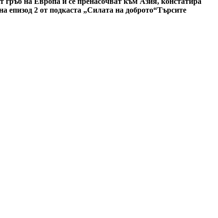
 гръб на Европа и се пренасочват към Азия, констатира
а епизод 2 от подкаста „Силата на доброто“
Търсите