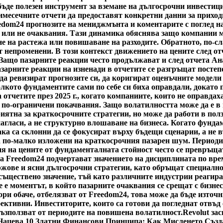
ъде полезен инструмент за вземане на дългосрочни инвестици
имесечните отчети да предоставят конкретни данни за приход
edom24 прогнозите на мениджмънта и коментарите с поглед на
 или не очаквания. Тази динамика обяснява защо компании мо
не на растежа или повишаване на разходите. Обратното, по-с
т непроменени. В този контекст движението на цените след о
 Защо пазарните реакции често продължават и след отчета А
пазарните реакции на изненади в отчетите се разгръщат посте
 да ревизират прогнозите си, да коригират оценъчните модели
олкото фундаментите сами по себе си биха оправдали, докато
а отчетите през 2025 г., когато компаниите, които не оправда
 по-ограничени покачвания. Защо волатилността може да е в
риятна за краткосрочните стратегии, но може да работи в пол
нагласи, а не структурно влошаване на бизнеса. Когато фунда
ка са склонни да се фокусират върху бъдещи сценарии, а не 
а по-малко изложени на краткосрочния пазарен шум. Периоди
я на цените от фундаменталната стойност често се превръщат
а Freedom24 подчертават значението на дисциплината по врем
жове и ясни дългосрочни стратегии, като обръщат специално
ществено значение, тъй като различните индустрии реагират 
 е моментът, в който пазарните очаквания се срещат с бизнес
ри обаче, отбелязват от Freedom24, това може да бъде източн
ктивни. Инвеститорите, които са готови да погледнат отвъд 
възползват от периодите на повишена волатилност.
Revolut за
Нацева 10 Златни Финансови Принципа: Как Мисленето Създ