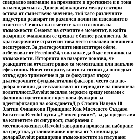
специално внимание на промените в прогнозите и в тона
на мениджмънта. Диверсификацията между сектори
остава от съществено значение, тъй като различните
индустрии реагират по различен начин на изненадите в
отчетите. Сезонът на отчетите като източник на
възможности Сезонът на отчетите е моментът, в който
пазарните очаквания се срещат с бизнес реалността. За
краткосрочните стратегии това често означава повишена
несигурност. За дългосрочните инвеститори обаче,
отбелязват от Freedom24, това може да бъде източник на
възможности. Историята на пазарите показва, че
реакциите на отчетите рядко са моментални или напълно
ефективни. Инвеститорите, които са готови да погледнат
отвъд едно тримесечие и да се фокусират върху
дългосрочните фундаментални фактори, често са в по-
добра позиция да се възползват от периодите на повишена
волатилност.
Revolut засилва мерките срещу измами с
фалшива идентичност чрез нова функция за
идентификация на обаждането
Д-р Стояна Нацева 10
Златни Финансови Принципа: Как Мисленето Създава
Богатство
Revolut пуска „Уличен режим“, за да предостави
на клиентите си сигурност, съобразена с
местоположението
Revolut завършва процеса на набиране
на средства, установявайки оценка от 75 милиарда
долара
Revolut разширява възможностите за пътуване: