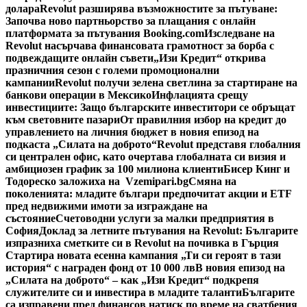
долара
Revolut разширява възможностите за пътуване:
Започва ново партньорство за плащания с онлайн
платформата за пътувания Booking.com
Изследване на
Revolut насърчава финансовата грамотност за борба с
подвеждащите онлайн съвети
„Изи Кредит“ открива
празничния сезон с големи промоционални
кампании
Revolut получи зелена светлина за стартиране на
банкови операции в Мексико
Инфлацията срещу
инвестициите: Защо българските инвеститори се обръщат
към световните пазари
От правилния избор на кредит до
управлението на личния бюджет в новия епизод на
подкаста „Силата на доброто“
Revolut представя глобалния
си централен офис, като очертава глобалната си визия и
амбициозен график за 100 милиона клиенти
Бисер Кинг и
Тодореско заложиха на Vzemipari.bg
Смяна на
поколенията: младите българи предпочитат акции и ETF
пред недвижими имоти за изграждане на
състояние
Счетоводни услуги за малки предприятия в
София
Доклад за летните пътувания на Revolut: Българите
изпразниха сметките си в Revolut на почивка в Гърция
Стартира новата есенна кампания „Ти си героят в тази
история“ с награден фонд от 10 000 лв
В новия епизод на
„Силата на доброто“ – как „Изи Кредит“ подкрепя
служителите си и инвестира в младите таланти
Българите
са изправени пред финансов натиск по време на сватбения