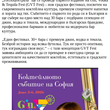
„Топлоцентрала“ ще се проведе първото издание на Gin, Vodka
& Tequila Fest (GVT Fest) – нов градски фестивал, посветен на
съвременната коктейлна култура, премиум спиртните напитки
и хората зад тях. Събитието е първото по рода си в България и
ще събере на едно място над 30 бара с подбрани селекции от
джин, водка и текила, международни и български брандове,
професионални бармани и любители на модерната бар
култура.
„Един фестивал. 30+ бара с премиум джин, водка и текила.
Безброй истории зад всяка бутилка. Тук не просто опитваш,
тук изграждаш своя вкус.“ – с тази концепция GVT Fest
заявява амбицията си да се превърне в ежегодна среща за
ценителите на качествените коктейли, естетиката и градските
преживявания.