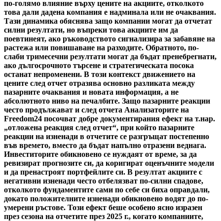
по-голямо влияние върху цените на акциите, отколкото
това дали дадена компания е надминала или не очаквания.
Тази динамика обяснява защо компании могат да отчетат
силни резултати, но въпреки това акциите им да
поевтинеят, ако ръководството сигнализира за забавяне на
растежа или повишаване на разходите. Обратното, по-
слаби тримесечни резултати могат да бъдат пренебрегнати,
ако дългосрочното търсене и стратегическата посока
останат непроменени. В този контекст движението на
цените след отчет отразява основно разликата между
пазарните очаквания и новата информация, а не
абсолютното ниво на печалбите. Защо пазарните реакции
често продължават и след отчета Анализаторите на
Freedom24 посочват добре документирания ефект на т.нар.
„отложена реакция след отчет“, при който пазарните
реакции на изненади в отчетите се разгръщат постепенно
във времето, вместо да бъдат напълно отразени веднага.
Инвеститорите обикновено се нуждаят от време, за да
ревизират прогнозите си, да коригират оценъчните модели
и да пренастроят портфейлите си. В резултат акциите с
негативни изненади често отбелязват по-силни спадове,
отколкото фундаментите сами по себе си биха оправдали,
докато положителните изненади обикновено водят до по-
умерени ръстове. Този ефект беше особено ясно изразен
през сезона на отчетите през 2025 г., когато компаниите,