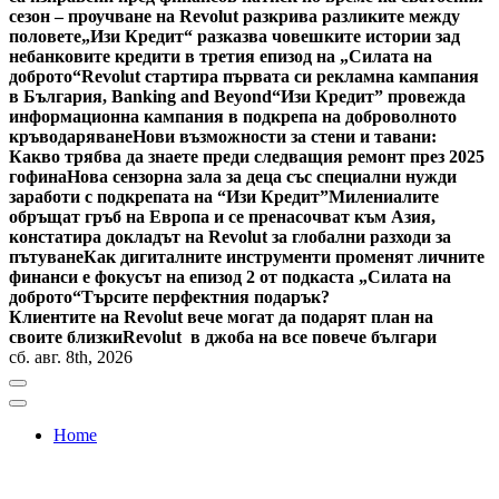
сезон – проучване на Revolut разкрива разликите между
половете
„Изи Кредит“ разказва човешките истории зад
небанковите кредити в третия епизод на „Силата на
доброто“
Revolut стартира първата си рекламна кампания
в България, Banking and Beyond
“Изи Кредит” провежда
информационна кампания в подкрепа на доброволното
кръводаряване
Нови възможности за стени и тавани:
Какво трябва да знаете преди следващия ремонт през 2025
гофина
Нова сензорна зала за деца със специални нужди
заработи с подкрепата на “Изи Кредит”
Милениалите
обръщат гръб на Европа и се пренасочват към Азия,
констатира докладът на Revolut за глобални разходи за
пътуване
Как дигиталните инструменти променят личните
финанси е фокусът на епизод 2 от подкаста „Силата на
доброто“
Търсите перфектния подарък?
Клиентите на Revolut вече могат да подарят план на
своите близки
Revolut в джоба на все повече българи
сб. авг. 8th, 2026
Home
Bulgaria News