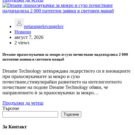
petarangelovangelov
Новини
август 7, 2026
2 views
Dreame прахосмукачки за мокро и сухо почистване надхвърлиха 2 000
патентни заявки в световен мащаб
Dreame Technology затвърждава лидерството си в иновациите
при прахосмукачките за мокро и сухо
почистване,стимулирайки развитието на интелигентното
почистване на подове Dreame Technology обяви, че
направлението ѝ за прахосмукачки за мокро…
Продължи да четеш
Търсене
Търсене
За Контакт