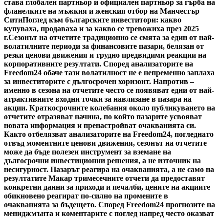
става глобален партньор и официален партньор за гърба на
фланелките на мъжкия и женския отбор на Манчестър
Сити
Поглед към българските инвеститори: какво
купуваха, продаваха и за какво се тревожиха през 2025
г.
Сезонът на отчетите традиционно се смята за един от най-
волатилните периоди за финансовите пазари, белязан от
резки ценови движения и трудно предвидими реакции на
корпоративните резултати. Според анализаторите на
Freedom24 обаче тази волатилност не е непременно заплаха
за инвеститорите с дългосрочен хоризонт. Напротив –
именно в сезона на отчетите често се появяват едни от най-
атрактивните входни точки за навлизане в пазара на
акции. Краткосрочните колебания около публикуването на
отчетите отразяват начина, по който пазарите усвояват
новата информация и пренастройват очакванията си.
Както отбелязват анализаторите на Freedom24, погледнато
отвъд моментните ценови движения, сезонът на отчетите
може да бъде полезен инструмент за вземане на
дългосрочни инвестиционни решения, а не източник на
несигурност. Пазарът реагира на очакванията, а не само на
резултатите Макар тримесечните отчети да предоставят
конкретни данни за приходи и печалби, цените на акциите
обикновено реагират по-силно на промените в
очакванията за бъдещето. Според Freedom24 прогнозите на
мениджмънта и коментарите с поглед напред често оказват