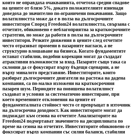
които не оправдаха очакванията, отчетоха средни спадове
на цените от близо 5%, докато положителните изненади
доведоха до значително по-ограничени покачвания. Защо
волатилността може да е в полза на дългосрочните
инвеститори Според Freedom24 волатилността, свързана с
отчетите, обикновено е неблагоприятна за краткосрочните
стратегии, но може да работи в полза на дългосрочните
инвеститори. Резките движения в цените след отчетите
често отразяват промени в пазарните нагласи, а не
структурно влошаване на бизнеса. Когато фундаментите
останат стабилни, подобни корекции могат да създадат
атрактивни възможности за вход. Пазарите също така са
склонни да се фокусират върху бъдещи сценарии, а не
върху миналото представяне. Инвеститорите, които
разбират дългосрочните двигатели на растежа на дадена
компания, са по-малко изложени на краткосрочния
пазарен шум. Периодите на повишена волатилност
създават и условия за систематично инвестиране, при
което временните отклонения на цените от
фундаменталната стойност често се превръщат в източник
на дългосрочна доходност. Как инвеститорите могат да
подхождат към сезона на отчетите Анализаторите на
Freedom24 подчертават значението на дисциплината по
време на сезона на отчетите. Инвеститорите обикновено се
фокусират върху компании със силни баланси, стабилни