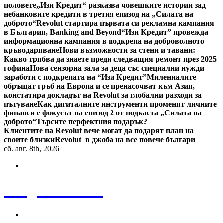
половете
„Изи Кредит“ разказва човешките истории зад
небанковите кредити в третия епизод на „Силата на
доброто“
Revolut стартира първата си рекламна кампания
в България, Banking and Beyond
“Изи Кредит” провежда
информационна кампания в подкрепа на доброволното
кръводаряване
Нови възможности за стени и тавани:
Какво трябва да знаете преди следващия ремонт през 2025
гофина
Нова сензорна зала за деца със специални нужди
заработи с подкрепата на “Изи Кредит”
Милениалите
обръщат гръб на Европа и се пренасочват към Азия,
констатира докладът на Revolut за глобални разходи за
пътуване
Как дигиталните инструменти променят личните
финанси е фокусът на епизод 2 от подкаста „Силата на
доброто“
Търсите перфектния подарък?
Клиентите на Revolut вече могат да подарят план на
своите близки
Revolut в джоба на все повече българи
сб. авг. 8th, 2026
Bulgaria News