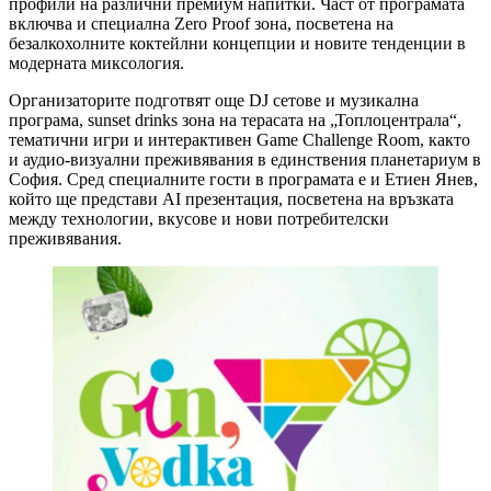
профили на различни премиум напитки. Част от програмата
включва и специална Zero Proof зона, посветена на
безалкохолните коктейлни концепции и новите тенденции в
модерната миксология.
Организаторите подготвят още DJ сетове и музикална
програма, sunset drinks зона на терасата на „Топлоцентрала“,
тематични игри и интерактивен Game Challenge Room, както
и аудио-визуални преживявания в единствения планетариум в
София. Сред специалните гости в програмата е и Етиен Янев,
който ще представи AI презентация, посветена на връзката
между технологии, вкусове и нови потребителски
преживявания.