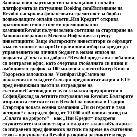
Започва ново партньорство за плащания с онлайн
платформата за пътувания Booking.com
Изследване на
Revolut насърчава финансовата грамотност за борба с
подвеждащите онлайн съвети
„Изи Кредит“ открива
празничния сезон с големи промоционални
кампании
Revolut получи зелена светлина за стартиране на
банкови операции в Мексико
Инфлацията срещу
инвестициите: Защо българските инвеститори се обръщат
към световните пазари
От правилния избор на кредит до
управлението на личния бюджет в новия епизод на
подкаста „Силата на доброто“
Revolut представя глобалния
си централен офис, като очертава глобалната си визия и
амбициозен график за 100 милиона клиенти
Бисер Кинг и
Тодореско заложиха на Vzemipari.bg
Смяна на
поколенията: младите българи предпочитат акции и ETF
пред недвижими имоти за изграждане на
състояние
Счетоводни услуги за малки предприятия в
София
Доклад за летните пътувания на Revolut: Българите
изпразниха сметките си в Revolut на почивка в Гърция
Стартира новата есенна кампания „Ти си героят в тази
история“ с награден фонд от 10 000 лв
В новия епизод на
„Силата на доброто“ – как „Изи Кредит“ подкрепя
служителите си и инвестира в младите таланти
Българите
са изправени пред финансов натиск по време на сватбения
сезон – проучване на Revolut разкрива разликите между