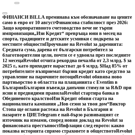
ФИНАНСИ
BILLA преминава към обозначаване на цените
само в евро от 10 август
Финансова стабилност през 2026:
Защо корпоративното счетоводство вече не търпи
импровизации
„Изи Кредит“ превръща юни в месец на
спорта, традициите и детските усмивки с подкрепа за
местните общности
Проучване на Revolut за даренията:
Средната сума, дарена от български потребител за
благотворителни цели, почти се е удвоила през последните
12 месеца
Revolut отчита рекордна печалба от 2,3 млрд. $ за
2025 г., като приходите нарастват до 6 млрд. $
Над 85% от
потребителите възприемат бързия кредит като средство за
управление на паричните потоци
Revolut обявява ново
партньорство в областта на плащанията с Eventim в
България
България въвежда данъчни стимули за R&D при
ясни и предвидими правила
Revolut стартира банка в
Обединеното кралство
Изи Кредит обяви старта на
националната кампания „Нов сезон за твоя дом“
Виктор
Стопа ще оглави растежа на Revolut в България и
пазарите в ЦИЕ
Telegram е най-бързо развиващият се
източник на измами, според новия доклад на Revolut за
финансовата престъпност
Инфлация след еврото: какво
показва историята спрямо страховете в обществото
Revolut