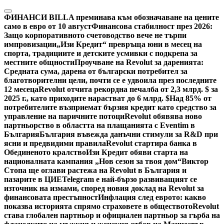
Skip
to
ФИНАНСИ
BILLA преминава към обозначаване на цените
content
само в евро от 10 август
Финансова стабилност през 2026:
Защо корпоративното счетоводство вече не търпи
импровизации
„Изи Кредит“ превръща юни в месец на
спорта, традициите и детските усмивки с подкрепа за
местните общности
Проучване на Revolut за даренията:
Средната сума, дарена от български потребител за
благотворителни цели, почти се е удвоила през последните
12 месеца
Revolut отчита рекордна печалба от 2,3 млрд. $ за
2025 г., като приходите нарастват до 6 млрд. $
Над 85% от
потребителите възприемат бързия кредит като средство за
управление на паричните потоци
Revolut обявява ново
партньорство в областта на плащанията с Eventim в
България
България въвежда данъчни стимули за R&D при
ясни и предвидими правила
Revolut стартира банка в
Обединеното кралство
Изи Кредит обяви старта на
националната кампания „Нов сезон за твоя дом“
Виктор
Стопа ще оглави растежа на Revolut в България и
пазарите в ЦИЕ
Telegram е най-бързо развиващият се
източник на измами, според новия доклад на Revolut за
финансовата престъпност
Инфлация след еврото: какво
показва историята спрямо страховете в обществото
Revolut
става глобален партньор и официален партньор за гърба на