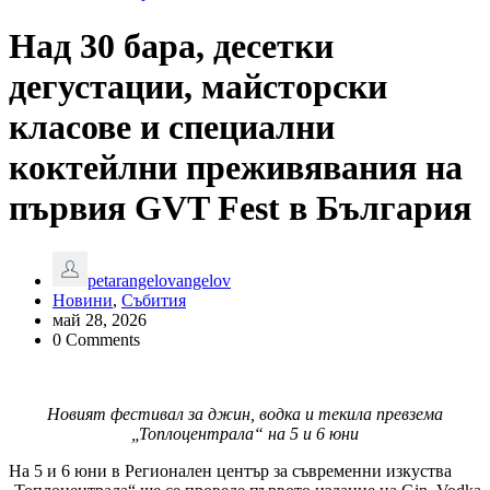
Над 30 бара, десетки
дегустации, майсторски
класове и специални
коктейлни преживявания на
първия GVT Fest в България
petarangelovangelov
Новини
,
Събития
май 28, 2026
0 Comments
Новият фестивал за джин, водка и текила превзема
„Топлоцентрала“ на 5 и 6 юни
На 5 и 6 юни в Регионален център за съвременни изкуства