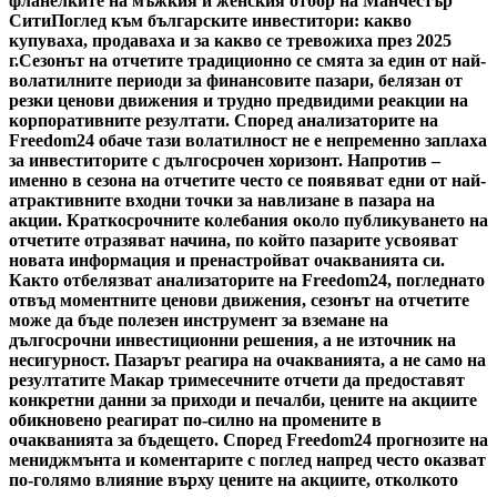
фланелките на мъжкия и женския отбор на Манчестър
Сити
Поглед към българските инвеститори: какво
купуваха, продаваха и за какво се тревожиха през 2025
г.
Сезонът на отчетите традиционно се смята за един от най-
волатилните периоди за финансовите пазари, белязан от
резки ценови движения и трудно предвидими реакции на
корпоративните резултати. Според анализаторите на
Freedom24 обаче тази волатилност не е непременно заплаха
за инвеститорите с дългосрочен хоризонт. Напротив –
именно в сезона на отчетите често се появяват едни от най-
атрактивните входни точки за навлизане в пазара на
акции. Краткосрочните колебания около публикуването на
отчетите отразяват начина, по който пазарите усвояват
новата информация и пренастройват очакванията си.
Както отбелязват анализаторите на Freedom24, погледнато
отвъд моментните ценови движения, сезонът на отчетите
може да бъде полезен инструмент за вземане на
дългосрочни инвестиционни решения, а не източник на
несигурност. Пазарът реагира на очакванията, а не само на
резултатите Макар тримесечните отчети да предоставят
конкретни данни за приходи и печалби, цените на акциите
обикновено реагират по-силно на промените в
очакванията за бъдещето. Според Freedom24 прогнозите на
мениджмънта и коментарите с поглед напред често оказват
по-голямо влияние върху цените на акциите, отколкото