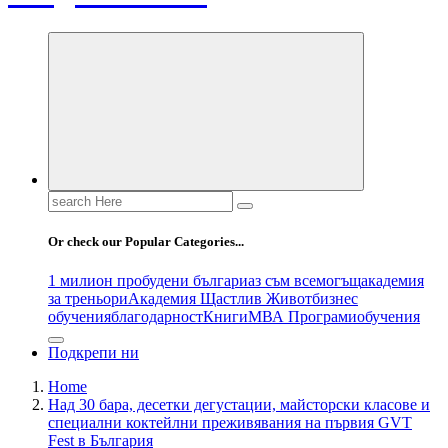
Search
for:
Or check our Popular Categories...
1 милион пробудени българи
аз съм всемогъщ
академия
за треньори
Академия Щастлив Живот
бизнес
обучения
благодарност
Книги
МВА Програми
обучения
Подкрепи ни
Home
Над 30 бара, десетки дегустации, майсторски класове и
специални коктейлни преживявания на първия GVT
Fest в България