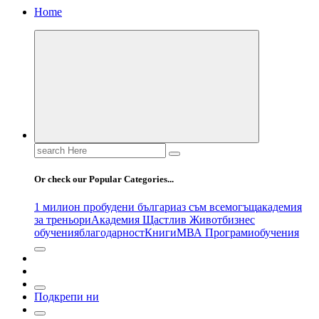
Home
Search
for:
Or check our Popular Categories...
1 милион пробудени българи
аз съм всемогъщ
академия
за треньори
Академия Щастлив Живот
бизнес
обучения
благодарност
Книги
МВА Програми
обучения
Подкрепи ни