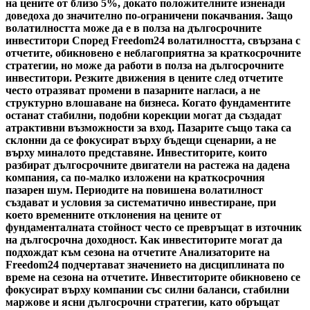
на цените от близо 5%, докато положителните изненади
доведоха до значително по-ограничени покачвания. Защо
волатилността може да е в полза на дългосрочните
инвеститори Според Freedom24 волатилността, свързана с
отчетите, обикновено е неблагоприятна за краткосрочните
стратегии, но може да работи в полза на дългосрочните
инвеститори. Резките движения в цените след отчетите
често отразяват промени в пазарните нагласи, а не
структурно влошаване на бизнеса. Когато фундаментите
останат стабилни, подобни корекции могат да създадат
атрактивни възможности за вход. Пазарите също така са
склонни да се фокусират върху бъдещи сценарии, а не
върху миналото представяне. Инвеститорите, които
разбират дългосрочните двигатели на растежа на дадена
компания, са по-малко изложени на краткосрочния
пазарен шум. Периодите на повишена волатилност
създават и условия за систематично инвестиране, при
което временните отклонения на цените от
фундаменталната стойност често се превръщат в източник
на дългосрочна доходност. Как инвеститорите могат да
подхождат към сезона на отчетите Анализаторите на
Freedom24 подчертават значението на дисциплината по
време на сезона на отчетите. Инвеститорите обикновено се
фокусират върху компании със силни баланси, стабилни
маржове и ясни дългосрочни стратегии, като обръщат