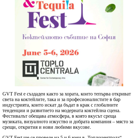
GVT Fest е създаден както за хората, които тепърва откриват
света на коктейлите, така и за професионалистите в бар
индустрията, които искат да бъдат в крак с глобалните
тенденции и развитието на модерната коктейлна сцена.
Фестивалът обещава атмосфера, в която вкусът среща
музиката, визуалното изкуство и добрата компания – място за
срещи, открития и нови любими вкусове.
GVT Fest ще се проведе на 5 и 6 юни в „Топлоцентрала“ –