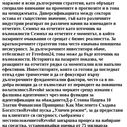
маржове и ясни дългосрочни стратегии, като обръщат
специално внимание на промените в прогнозите и в тона
на мениджмънта. Диверсификацията между сектори
остава от съществено значение, тъй като различните
индустрии реагират по различен начин на изненадите в
отчетите. Сезонът на отчетите като източник на
възможности Сезонът на отчетите е моментът, в който
пазарните очаквания се срещат с бизнес реалността. За
краткосрочните стратегии това често означава повишена
несигурност. За дългосрочните инвеститори обаче,
отбелязват от Freedom24, това може да бъде източник на
възможности. Историята на пазарите показва, че
реакциите на отчетите рядко са моментални или напълно
ефективни. Инвеститорите, които са готови да погледнат
отвъд едно тримесечие и да се фокусират върху
дългосрочните фундаментални фактори, често са в по-
добра позиция да се възползват от периодите на повишена
волатилност.
Revolut засилва мерките срещу измами с
фалшива идентичност чрез нова функция за
идентификация на обаждането
Д-р Стояна Нацева 10
Златни Финансови Принципа: Как Мисленето Създава
Богатство
Revolut пуска „Уличен режим“, за да предостави
на клиентите си сигурност, съобразена с
местоположението
Revolut завършва процеса на набиране
на средства, установявайки оценка от 75 милиарда