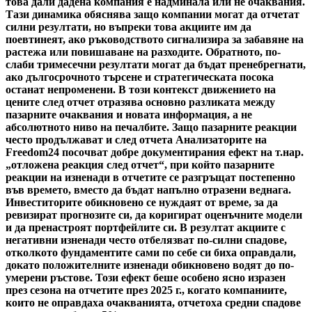
това дали дадена компания е надминала или не очаквания.
Тази динамика обяснява защо компании могат да отчетат
силни резултати, но въпреки това акциите им да
поевтинеят, ако ръководството сигнализира за забавяне на
растежа или повишаване на разходите. Обратното, по-
слаби тримесечни резултати могат да бъдат пренебрегнати,
ако дългосрочното търсене и стратегическата посока
останат непроменени. В този контекст движението на
цените след отчет отразява основно разликата между
пазарните очаквания и новата информация, а не
абсолютното ниво на печалбите. Защо пазарните реакции
често продължават и след отчета Анализаторите на
Freedom24 посочват добре документирания ефект на т.нар.
„отложена реакция след отчет“, при който пазарните
реакции на изненади в отчетите се разгръщат постепенно
във времето, вместо да бъдат напълно отразени веднага.
Инвеститорите обикновено се нуждаят от време, за да
ревизират прогнозите си, да коригират оценъчните модели
и да пренастроят портфейлите си. В резултат акциите с
негативни изненади често отбелязват по-силни спадове,
отколкото фундаментите сами по себе си биха оправдали,
докато положителните изненади обикновено водят до по-
умерени ръстове. Този ефект беше особено ясно изразен
през сезона на отчетите през 2025 г., когато компаниите,
които не оправдаха очакванията, отчетоха средни спадове