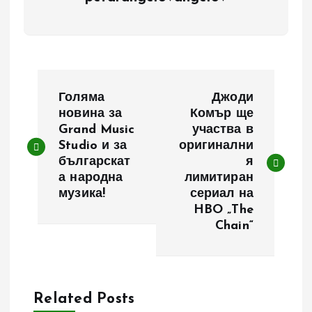
Н
Голяма
Джоди
а
новина за
Комър ще
Grand Music
участва в
Studio и за
оригинални
в
българскат
я
а народна
лимитиран
и
музика!
сериал на
HBO „The
г
Chain“
а
ц
Related Posts