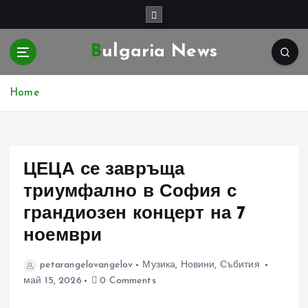
S
k
i
Bulgaria News
p
t
o
Home
c
o
n
t
e
ЦЕЦА се завръща
n
триумфално в София с
t
грандиозен концерт на 7
ноември
petarangelovangelov
Музика
,
Новини
,
Събития
май 15, 2026
0 Comments