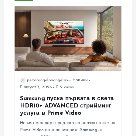
и
я
petarangelovangelov
Новини
август 7, 2026
2 views
Samsung пуска първата в света
HDR10+ ADVANCED стрийминг
услуга в Prime Video
Новият стандарт предлага на ползвателите на
Prime Video на телевизорите Samsung от