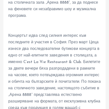
на столичната зала „Арена 8888“, за да поднесе
на феновете си незабравимо шоу и музикална
програма.
Концертът идва след силния интерес към
последните ѝ участия в София. През март Цеца
изнесе два последователни бутикови концерта в
едно от най-елитните заведения в столицата, а
именно C’est La Vie Restaurant & Club. Билетите
за двете вечери бяха разпродадени в рамките
на часове, което потвърждава огромния интерес
и обичта на българските ѝ почитатели. По покана
на столичното заведение, настоящото събитие в
„Арена 8888“ представлява естествено
разширяване на формата, от ексклузивна клубна
среда към продукция в голям мащаб с