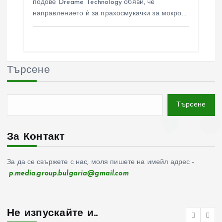
подове Dreame Technology обяви, че
направлението ѝ за прахосмукачки за мокро…
Търсене
Търсене
За Контакт
За да се свържете с нас, моля пишете на имейл адрес –
p.media.group.bulgaria@gmail.com
Не изпускайте и..