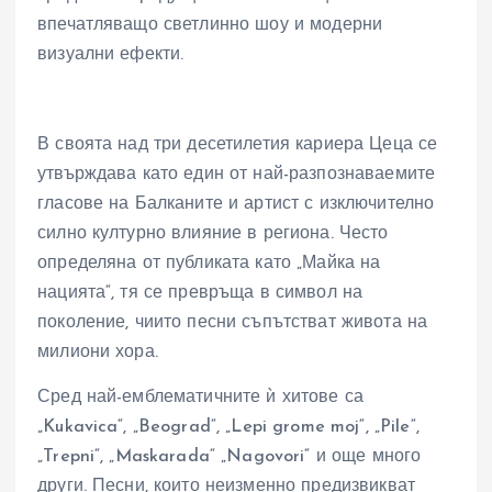
впечатляващо светлинно шоу и модерни
визуални ефекти.
В своята над три десетилетия кариера Цеца се
утвърждава като един от най-разпознаваемите
гласове на Балканите и артист с изключително
силно културно влияние в региона. Често
определяна от публиката като „Майка на
нацията“, тя се превръща в символ на
поколение, чиито песни съпътстват живота на
милиони хора.
Сред най-емблематичните ѝ хитове са
„Kukavica“, „Beograd“, „Lepi grome moj“, „Pile“,
„Trepni“, „Maskarada“ „Nagovori“ и още много
други. Песни, които неизменно предизвикват