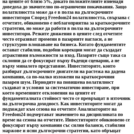
на цените от близо 5%, докато положителните изненади
доведоха до значително по-ограничени покачвания. Защо
волатилността може да е в полза на дългосрочните
инвеститори Според Freedom24 волатилността, свързана с
отчетите, обикновено е неблагоприятна за краткосрочните
стратегии, но може да работи в полза на дългосрочните
инвеститори. Резките движения в цените след отчетите
често отразяват промени в пазарните нагласи, а не
структурно влошаване на бизнеса. Когато фундаментите
останат стабилни, подобни корекции могат да създадат
атрактивни възможности за вход. Пазарите също така са
склонни да се фокусират върху бъдещи сценарии, а не
върху миналото представяне. Инвеститорите, които
разбират дългосрочните двигатели на растежа на дадена
компания, са по-малко изложени на краткосрочния
пазарен шум. Периодите на повишена волатилност
създават и условия за систематично инвестиране, при
което временните отклонения на цените от
фундаменталната стойност често се превръщат в източник
на дългосрочна доходност. Как инвеститорите могат да
подхождат към сезона на отчетите Анализаторите на
Freedom24 подчертават значението на дисциплината по
време на сезона на отчетите. Инвеститорите обикновено се
фокусират върху компании със силни баланси, стабилни
маржове и ясни дългосрочни стратегии, като обръщат