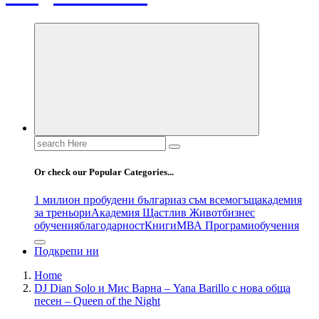
Search
for:
Or check our Popular Categories...
1 милион пробудени българи
аз съм всемогъщ
академия
за треньори
Академия Щастлив Живот
бизнес
обучения
благодарност
Книги
МВА Програми
обучения
Подкрепи ни
Home
DJ Dian Solo и Мис Варна – Yana Barillo с нова обща
песен – Queen of the Night