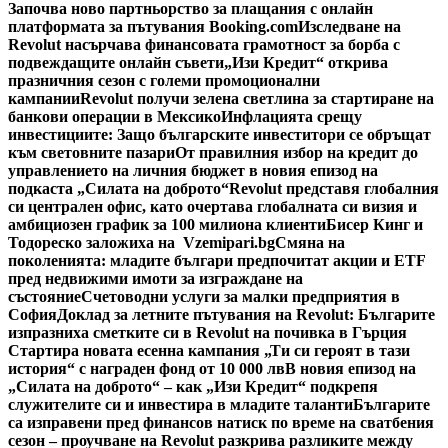
Започва ново партньорство за плащания с онлайн
платформата за пътувания Booking.com
Изследване на
Revolut насърчава финансовата грамотност за борба с
подвеждащите онлайн съвети
„Изи Кредит“ открива
празничния сезон с големи промоционални
кампании
Revolut получи зелена светлина за стартиране на
банкови операции в Мексико
Инфлацията срещу
инвестициите: Защо българските инвеститори се обръщат
към световните пазари
От правилния избор на кредит до
управлението на личния бюджет в новия епизод на
подкаста „Силата на доброто“
Revolut представя глобалния
си централен офис, като очертава глобалната си визия и
амбициозен график за 100 милиона клиенти
Бисер Кинг и
Тодореско заложиха на Vzemipari.bg
Смяна на
поколенията: младите българи предпочитат акции и ETF
пред недвижими имоти за изграждане на
състояние
Счетоводни услуги за малки предприятия в
София
Доклад за летните пътувания на Revolut: Българите
изпразниха сметките си в Revolut на почивка в Гърция
Стартира новата есенна кампания „Ти си героят в тази
история“ с награден фонд от 10 000 лв
В новия епизод на
„Силата на доброто“ – как „Изи Кредит“ подкрепя
служителите си и инвестира в младите таланти
Българите
са изправени пред финансов натиск по време на сватбения
сезон – проучване на Revolut разкрива разликите между