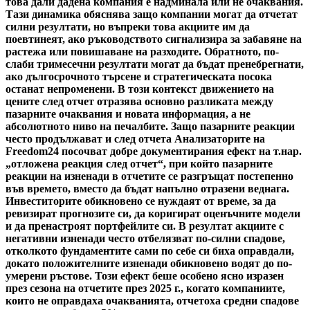
това дали дадена компания е надминала или не очаквания.
Тази динамика обяснява защо компании могат да отчетат
силни резултати, но въпреки това акциите им да
поевтинеят, ако ръководството сигнализира за забавяне на
растежа или повишаване на разходите. Обратното, по-
слаби тримесечни резултати могат да бъдат пренебрегнати,
ако дългосрочното търсене и стратегическата посока
останат непроменени. В този контекст движението на
цените след отчет отразява основно разликата между
пазарните очаквания и новата информация, а не
абсолютното ниво на печалбите. Защо пазарните реакции
често продължават и след отчета Анализаторите на
Freedom24 посочват добре документирания ефект на т.нар.
„отложена реакция след отчет“, при който пазарните
реакции на изненади в отчетите се разгръщат постепенно
във времето, вместо да бъдат напълно отразени веднага.
Инвеститорите обикновено се нуждаят от време, за да
ревизират прогнозите си, да коригират оценъчните модели
и да пренастроят портфейлите си. В резултат акциите с
негативни изненади често отбелязват по-силни спадове,
отколкото фундаментите сами по себе си биха оправдали,
докато положителните изненади обикновено водят до по-
умерени ръстове. Този ефект беше особено ясно изразен
през сезона на отчетите през 2025 г., когато компаниите,
които не оправдаха очакванията, отчетоха средни спадове