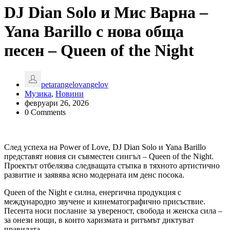
DJ Dian Solo и Мис Варна –
Yana Barillo с нова обща
песен – Queen of the Night
petarangelovangelov
Музика
,
Новини
февруари 26, 2026
0 Comments
След успеха на Power of Love, DJ Dian Solo и Yana Barillo
представят новия си съвместен сингъл – Queen of the Night.
Проектът отбелязва следващата стъпка в тяхното артистично
развитие и заявява ясно модерната им денс посока.
Queen of the Night е силна, енергична продукция с
международно звучене и кинематографично присъствие.
Песента носи послание за увереност, свобода и женска сила –
за онези нощи, в които харизмата и ритъмът диктуват
правилата.