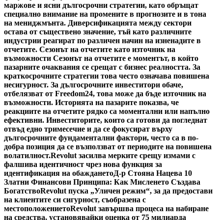
маржове и ясни дългосрочни стратегии, като обръщат
специално внимание на промените в прогнозите и в тона
на мениджмънта. Диверсификацията между сектори
остава от съществено значение, тъй като различните
индустрии реагират по различен начин на изненадите в
отчетите. Сезонът на отчетите като източник на
възможности Сезонът на отчетите е моментът, в който
пазарните очаквания се срещат с бизнес реалността. За
краткосрочните стратегии това често означава повишена
несигурност. За дългосрочните инвеститори обаче,
отбелязват от Freedom24, това може да бъде източник на
възможности. Историята на пазарите показва, че
реакциите на отчетите рядко са моментални или напълно
ефективни. Инвеститорите, които са готови да погледнат
отвъд едно тримесечие и да се фокусират върху
дългосрочните фундаментални фактори, често са в по-
добра позиция да се възползват от периодите на повишена
волатилност.
Revolut засилва мерките срещу измами с
фалшива идентичност чрез нова функция за
идентификация на обаждането
Д-р Стояна Нацева 10
Златни Финансови Принципа: Как Мисленето Създава
Богатство
Revolut пуска „Уличен режим“, за да предостави
на клиентите си сигурност, съобразена с
местоположението
Revolut завършва процеса на набиране
на средства, установявайки оценка от 75 милиарда