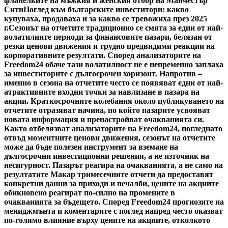
фланелките на мъжкия и женския отбор на Манчестър
Сити
Поглед към българските инвеститори: какво
купуваха, продаваха и за какво се тревожиха през 2025
г.
Сезонът на отчетите традиционно се смята за един от най-
волатилните периоди за финансовите пазари, белязан от
резки ценови движения и трудно предвидими реакции на
корпоративните резултати. Според анализаторите на
Freedom24 обаче тази волатилност не е непременно заплаха
за инвеститорите с дългосрочен хоризонт. Напротив –
именно в сезона на отчетите често се появяват едни от най-
атрактивните входни точки за навлизане в пазара на
акции. Краткосрочните колебания около публикуването на
отчетите отразяват начина, по който пазарите усвояват
новата информация и пренастройват очакванията си.
Както отбелязват анализаторите на Freedom24, погледнато
отвъд моментните ценови движения, сезонът на отчетите
може да бъде полезен инструмент за вземане на
дългосрочни инвестиционни решения, а не източник на
несигурност. Пазарът реагира на очакванията, а не само на
резултатите Макар тримесечните отчети да предоставят
конкретни данни за приходи и печалби, цените на акциите
обикновено реагират по-силно на промените в
очакванията за бъдещето. Според Freedom24 прогнозите на
мениджмънта и коментарите с поглед напред често оказват
по-голямо влияние върху цените на акциите, отколкото