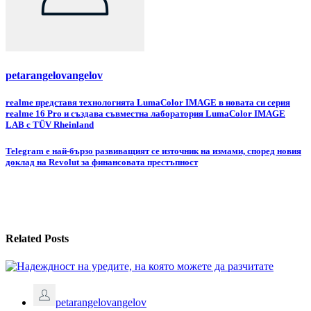
petarangelovangelov
Навигация
realme представя технологията LumaColor IMAGE в новата си серия
realme 16 Pro и създава съвместна лаборатория LumaColor IMAGE
LAB с TÜV Rheinland
Telegram е най-бързо развиващият се източник на измами, според новия
доклад на Revolut за финансовата престъпност
Related Posts
petarangelovangelov