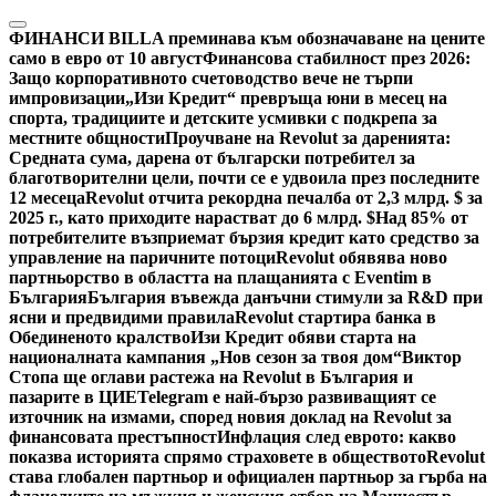
Skip
to
ФИНАНСИ
BILLA преминава към обозначаване на цените
content
само в евро от 10 август
Финансова стабилност през 2026:
Защо корпоративното счетоводство вече не търпи
импровизации
„Изи Кредит“ превръща юни в месец на
спорта, традициите и детските усмивки с подкрепа за
местните общности
Проучване на Revolut за даренията:
Средната сума, дарена от български потребител за
благотворителни цели, почти се е удвоила през последните
12 месеца
Revolut отчита рекордна печалба от 2,3 млрд. $ за
2025 г., като приходите нарастват до 6 млрд. $
Над 85% от
потребителите възприемат бързия кредит като средство за
управление на паричните потоци
Revolut обявява ново
партньорство в областта на плащанията с Eventim в
България
България въвежда данъчни стимули за R&D при
ясни и предвидими правила
Revolut стартира банка в
Обединеното кралство
Изи Кредит обяви старта на
националната кампания „Нов сезон за твоя дом“
Виктор
Стопа ще оглави растежа на Revolut в България и
пазарите в ЦИЕ
Telegram е най-бързо развиващият се
източник на измами, според новия доклад на Revolut за
финансовата престъпност
Инфлация след еврото: какво
показва историята спрямо страховете в обществото
Revolut
става глобален партньор и официален партньор за гърба на