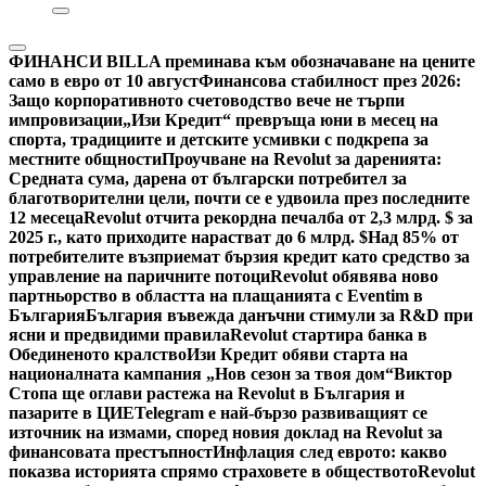
ФИНАНСИ
BILLA преминава към обозначаване на цените
само в евро от 10 август
Финансова стабилност през 2026:
Защо корпоративното счетоводство вече не търпи
импровизации
„Изи Кредит“ превръща юни в месец на
спорта, традициите и детските усмивки с подкрепа за
местните общности
Проучване на Revolut за даренията:
Средната сума, дарена от български потребител за
благотворителни цели, почти се е удвоила през последните
12 месеца
Revolut отчита рекордна печалба от 2,3 млрд. $ за
2025 г., като приходите нарастват до 6 млрд. $
Над 85% от
потребителите възприемат бързия кредит като средство за
управление на паричните потоци
Revolut обявява ново
партньорство в областта на плащанията с Eventim в
България
България въвежда данъчни стимули за R&D при
ясни и предвидими правила
Revolut стартира банка в
Обединеното кралство
Изи Кредит обяви старта на
националната кампания „Нов сезон за твоя дом“
Виктор
Стопа ще оглави растежа на Revolut в България и
пазарите в ЦИЕ
Telegram е най-бързо развиващият се
източник на измами, според новия доклад на Revolut за
финансовата престъпност
Инфлация след еврото: какво
показва историята спрямо страховете в обществото
Revolut