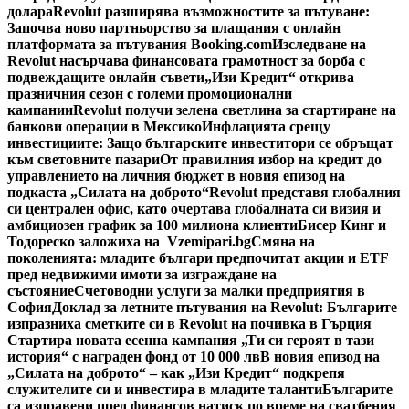
долара
Revolut разширява възможностите за пътуване:
Започва ново партньорство за плащания с онлайн
платформата за пътувания Booking.com
Изследване на
Revolut насърчава финансовата грамотност за борба с
подвеждащите онлайн съвети
„Изи Кредит“ открива
празничния сезон с големи промоционални
кампании
Revolut получи зелена светлина за стартиране на
банкови операции в Мексико
Инфлацията срещу
инвестициите: Защо българските инвеститори се обръщат
към световните пазари
От правилния избор на кредит до
управлението на личния бюджет в новия епизод на
подкаста „Силата на доброто“
Revolut представя глобалния
си централен офис, като очертава глобалната си визия и
амбициозен график за 100 милиона клиенти
Бисер Кинг и
Тодореско заложиха на Vzemipari.bg
Смяна на
поколенията: младите българи предпочитат акции и ETF
пред недвижими имоти за изграждане на
състояние
Счетоводни услуги за малки предприятия в
София
Доклад за летните пътувания на Revolut: Българите
изпразниха сметките си в Revolut на почивка в Гърция
Стартира новата есенна кампания „Ти си героят в тази
история“ с награден фонд от 10 000 лв
В новия епизод на
„Силата на доброто“ – как „Изи Кредит“ подкрепя
служителите си и инвестира в младите таланти
Българите
са изправени пред финансов натиск по време на сватбения