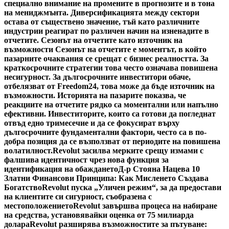
специално внимание на промените в прогнозите и в тона
на мениджмънта. Диверсификацията между сектори
остава от съществено значение, тъй като различните
индустрии реагират по различен начин на изненадите в
отчетите. Сезонът на отчетите като източник на
възможности Сезонът на отчетите е моментът, в който
пазарните очаквания се срещат с бизнес реалността. За
краткосрочните стратегии това често означава повишена
несигурност. За дългосрочните инвеститори обаче,
отбелязват от Freedom24, това може да бъде източник на
възможности. Историята на пазарите показва, че
реакциите на отчетите рядко са моментални или напълно
ефективни. Инвеститорите, които са готови да погледнат
отвъд едно тримесечие и да се фокусират върху
дългосрочните фундаментални фактори, често са в по-
добра позиция да се възползват от периодите на повишена
волатилност.
Revolut засилва мерките срещу измами с
фалшива идентичност чрез нова функция за
идентификация на обаждането
Д-р Стояна Нацева 10
Златни Финансови Принципа: Как Мисленето Създава
Богатство
Revolut пуска „Уличен режим“, за да предостави
на клиентите си сигурност, съобразена с
местоположението
Revolut завършва процеса на набиране
на средства, установявайки оценка от 75 милиарда
долара
Revolut разширява възможностите за пътуване: