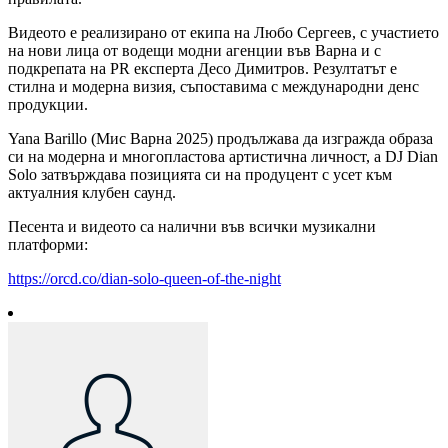
Видеото е реализирано от екипа на Любо Сергеев, с участието
на нови лица от водещи модни агенции във Варна и с
подкрепата на PR експерта Десо Димитров. Резултатът е
стилна и модерна визия, съпоставима с международни денс
продукции.
Yana Barillo (Мис Варна 2025) продължава да изгражда образа
си на модерна и многопластова артистична личност, а DJ Dian
Solo затвърждава позицията си на продуцент с усет към
актуалния клубен саунд.
Песента и видеото са налични във всички музикални
платформи:
https://orcd.co/dian-solo-queen-of-the-night