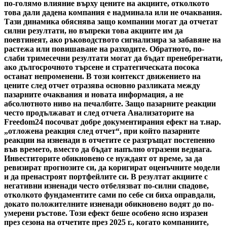
по-голямо влияние върху цените на акциите, отколкото
това дали дадена компания е надминала или не очаквания.
Тази динамика обяснява защо компании могат да отчетат
силни резултати, но въпреки това акциите им да
поевтинеят, ако ръководството сигнализира за забавяне на
растежа или повишаване на разходите. Обратното, по-
слаби тримесечни резултати могат да бъдат пренебрегнати,
ако дългосрочното търсене и стратегическата посока
останат непроменени. В този контекст движението на
цените след отчет отразява основно разликата между
пазарните очаквания и новата информация, а не
абсолютното ниво на печалбите. Защо пазарните реакции
често продължават и след отчета Анализаторите на
Freedom24 посочват добре документирания ефект на т.нар.
„отложена реакция след отчет“, при който пазарните
реакции на изненади в отчетите се разгръщат постепенно
във времето, вместо да бъдат напълно отразени веднага.
Инвеститорите обикновено се нуждаят от време, за да
ревизират прогнозите си, да коригират оценъчните модели
и да пренастроят портфейлите си. В резултат акциите с
негативни изненади често отбелязват по-силни спадове,
отколкото фундаментите сами по себе си биха оправдали,
докато положителните изненади обикновено водят до по-
умерени ръстове. Този ефект беше особено ясно изразен
през сезона на отчетите през 2025 г., когато компаниите,