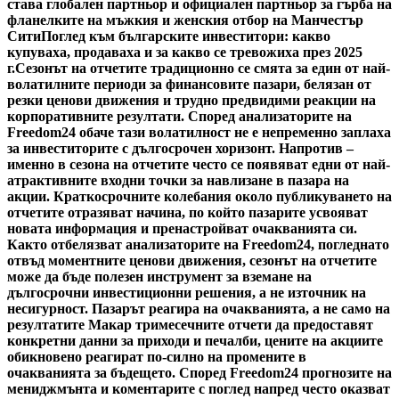
става глобален партньор и официален партньор за гърба на
фланелките на мъжкия и женския отбор на Манчестър
Сити
Поглед към българските инвеститори: какво
купуваха, продаваха и за какво се тревожиха през 2025
г.
Сезонът на отчетите традиционно се смята за един от най-
волатилните периоди за финансовите пазари, белязан от
резки ценови движения и трудно предвидими реакции на
корпоративните резултати. Според анализаторите на
Freedom24 обаче тази волатилност не е непременно заплаха
за инвеститорите с дългосрочен хоризонт. Напротив –
именно в сезона на отчетите често се появяват едни от най-
атрактивните входни точки за навлизане в пазара на
акции. Краткосрочните колебания около публикуването на
отчетите отразяват начина, по който пазарите усвояват
новата информация и пренастройват очакванията си.
Както отбелязват анализаторите на Freedom24, погледнато
отвъд моментните ценови движения, сезонът на отчетите
може да бъде полезен инструмент за вземане на
дългосрочни инвестиционни решения, а не източник на
несигурност. Пазарът реагира на очакванията, а не само на
резултатите Макар тримесечните отчети да предоставят
конкретни данни за приходи и печалби, цените на акциите
обикновено реагират по-силно на промените в
очакванията за бъдещето. Според Freedom24 прогнозите на
мениджмънта и коментарите с поглед напред често оказват