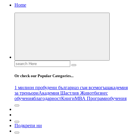
Home
Search
for:
Or check our Popular Categories...
1 милион пробудени българи
аз съм всемогъщ
академия
за треньори
Академия Щастлив Живот
бизнес
обучения
благодарност
Книги
МВА Програми
обучения
Подкрепи ни