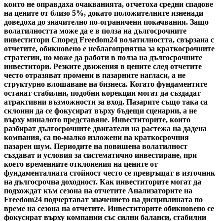
които не оправдаха очакванията, отчетоха средни спадове
на цените от близо 5%, докато положителните изненади
доведоха до значително по-ограничени покачвания. Защо
волатилността може да е в полза на дългосрочните
инвеститори Според Freedom24 волатилността, свързана с
отчетите, обикновено е неблагоприятна за краткосрочните
стратегии, но може да работи в полза на дългосрочните
инвеститори. Резките движения в цените след отчетите
често отразяват промени в пазарните нагласи, а не
структурно влошаване на бизнеса. Когато фундаментите
останат стабилни, подобни корекции могат да създадат
атрактивни възможности за вход. Пазарите също така са
склонни да се фокусират върху бъдещи сценарии, а не
върху миналото представяне. Инвеститорите, които
разбират дългосрочните двигатели на растежа на дадена
компания, са по-малко изложени на краткосрочния
пазарен шум. Периодите на повишена волатилност
създават и условия за систематично инвестиране, при
което временните отклонения на цените от
фундаменталната стойност често се превръщат в източник
на дългосрочна доходност. Как инвеститорите могат да
подхождат към сезона на отчетите Анализаторите на
Freedom24 подчертават значението на дисциплината по
време на сезона на отчетите. Инвеститорите обикновено се
фокусират върху компании със силни баланси, стабилни