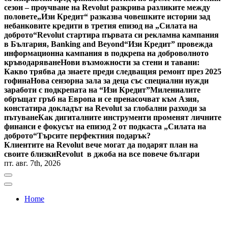
сезон – проучване на Revolut разкрива разликите между
половете
„Изи Кредит“ разказва човешките истории зад
небанковите кредити в третия епизод на „Силата на
доброто“
Revolut стартира първата си рекламна кампания
в България, Banking and Beyond
“Изи Кредит” провежда
информационна кампания в подкрепа на доброволното
кръводаряване
Нови възможности за стени и тавани:
Какво трябва да знаете преди следващия ремонт през 2025
гофина
Нова сензорна зала за деца със специални нужди
заработи с подкрепата на “Изи Кредит”
Милениалите
обръщат гръб на Европа и се пренасочват към Азия,
констатира докладът на Revolut за глобални разходи за
пътуване
Как дигиталните инструменти променят личните
финанси е фокусът на епизод 2 от подкаста „Силата на
доброто“
Търсите перфектния подарък?
Клиентите на Revolut вече могат да подарят план на
своите близки
Revolut в джоба на все повече българи
пт. авг. 7th, 2026
Home
Bulgaria News