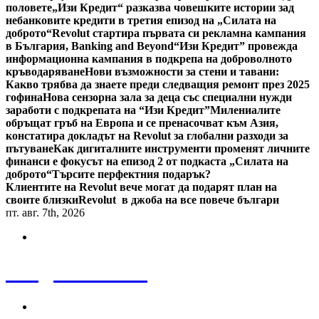
половете
„Изи Кредит“ разказва човешките истории зад
небанковите кредити в третия епизод на „Силата на
доброто“
Revolut стартира първата си рекламна кампания
в България, Banking and Beyond
“Изи Кредит” провежда
информационна кампания в подкрепа на доброволното
кръводаряване
Нови възможности за стени и тавани:
Какво трябва да знаете преди следващия ремонт през 2025
гофина
Нова сензорна зала за деца със специални нужди
заработи с подкрепата на “Изи Кредит”
Милениалите
обръщат гръб на Европа и се пренасочват към Азия,
констатира докладът на Revolut за глобални разходи за
пътуване
Как дигиталните инструменти променят личните
финанси е фокусът на епизод 2 от подкаста „Силата на
доброто“
Търсите перфектния подарък?
Клиентите на Revolut вече могат да подарят план на
своите близки
Revolut в джоба на все повече българи
пт. авг. 7th, 2026
Bulgaria News