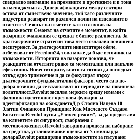
специално внимание на промените в прогнозите и в тона
на мениджмънта. Диверсификацията между сектори
остава от съществено значение, тъй като различните
индустрии реагират по различен начин на изненадите в
отчетите. Сезонът на отчетите като източник на
възможности Сезонът на отчетите е моментът, в който
пазарните очаквания се срещат с бизнес реалността. За
краткосрочните стратегии това често означава повишена
несигурност. За дългосрочните инвеститори обаче,
отбелязват от Freedom24, това може да бъде източник на
възможности. Историята на пазарите показва, че
реакциите на отчетите рядко са моментални или напълно
ефективни. Инвеститорите, които са готови да погледнат
отвъд едно тримесечие и да се фокусират върху
дългосрочните фундаментални фактори, често са в по-
добра позиция да се възползват от периодите на повишена
волатилност.
Revolut засилва мерките срещу измами с
фалшива идентичност чрез нова функция за
идентификация на обаждането
Д-р Стояна Нацева 10
Златни Финансови Принципа: Как Мисленето Създава
Богатство
Revolut пуска „Уличен режим“, за да предостави
на клиентите си сигурност, съобразена с
местоположението
Revolut завършва процеса на набиране
на средства, установявайки оценка от 75 милиарда
долара
Revolut разширява възможностите за пътуване: