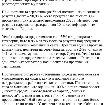
работодателските му практики.
При настоящата сертификация Yettel постига най-високия си
резултат досега – 90,88%, което представлява ръст от 3,17
процентни пункта спрямо предходната 2025 г. Именно този
резултат нарежда оператора в топ 10 на сертифицираните
телекоми в Европа.
Yettel подобрява представянето си в 55% от одитираните
категории, като в 85% от тях постига резултат над средния за
всички отличени компании в света. През тази година броят на
компаниите, носители на сертификата, достига 2498, от които
141 са от телекомуникационния сектор. Сред тях Yettel остава
единственият представител на телеком бранша в България и
единственият оператор у нас, носител на престижния
сертификат.
Постижението отразява устойчивия подход на телекома към
управлението на хората, както и последователното
надграждане на работодателските политики. Показателни за
това са максималните оценки от 100% в пет ключови области:
„Работна среда“, „Работодателска марка“, „Мисия и
ценности“, „Етика и интегритет“ и „Управление на
представянето“. Най-голям прогрес – с ръст от средно близо
10 процентни пункта, Yettel отчита в категориите „Обучение и