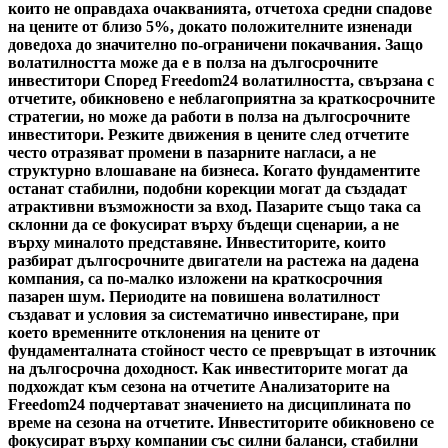
които не оправдаха очакванията, отчетоха средни спадове
на цените от близо 5%, докато положителните изненади
доведоха до значително по-ограничени покачвания. Защо
волатилността може да е в полза на дългосрочните
инвеститори Според Freedom24 волатилността, свързана с
отчетите, обикновено е неблагоприятна за краткосрочните
стратегии, но може да работи в полза на дългосрочните
инвеститори. Резките движения в цените след отчетите
често отразяват промени в пазарните нагласи, а не
структурно влошаване на бизнеса. Когато фундаментите
останат стабилни, подобни корекции могат да създадат
атрактивни възможности за вход. Пазарите също така са
склонни да се фокусират върху бъдещи сценарии, а не
върху миналото представяне. Инвеститорите, които
разбират дългосрочните двигатели на растежа на дадена
компания, са по-малко изложени на краткосрочния
пазарен шум. Периодите на повишена волатилност
създават и условия за систематично инвестиране, при
което временните отклонения на цените от
фундаменталната стойност често се превръщат в източник
на дългосрочна доходност. Как инвеститорите могат да
подхождат към сезона на отчетите Анализаторите на
Freedom24 подчертават значението на дисциплината по
време на сезона на отчетите. Инвеститорите обикновено се
фокусират върху компании със силни баланси, стабилни