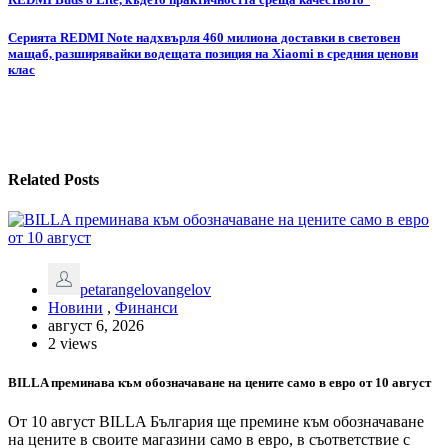
Навигация
Серията REDMI Note надхвърля 460 милиона доставки в световен
мащаб, разширявайки водещата позиция на Xiaomi в средния ценови
клас
Related Posts
petarangelovangelov
Новини
,
Финанси
август 6, 2026
2 views
BILLA преминава към обозначаване на цените само в евро от 10 август
От 10 август BILLA България ще премине към обозначаване
на цените в своите магазини само в евро, в съответствие с