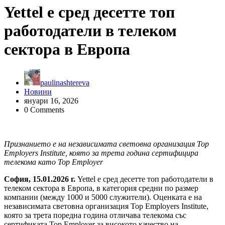
Yettel е сред десетте топ
работодатели в телеком
сектора в Европа
paulinashtereva
Новини
януари 16, 2026
0 Comments
Признанието
е на независимата световна организация Top
Employers Institute
, която
за трета година
сертифицира
телекома
като
Top Employer
София, 15.01.2026 г.
Yettel е сред десетте топ работодатели в
телеком сектора в Европа, в категория средни по размер
компании (между 1000 и 5000 служители). Оценката е на
независимата световна организация Top Employers Institute,
която за трета поредна година отличава телекома със
сертификата Top Employer за високото качество на