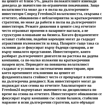
на цените от близо 5%, докато положителните изненади
доведоха до значително по-ограничени покачвания. Защо
волатилността може да е в полза на дългосрочните
инвеститори Според Freedom24 волатилността, свързана с
отчетите, обикновено е неблагоприятна за краткосрочните
стратегии, но може да работи в полза на дългосрочните
инвеститори. Резките движения в цените след отчетите
често отразяват промени в пазарните нагласи, а не
структурно влошаване на бизнеса. Когато фундаментите
останат стабилни, подобни корекции могат да създадат
атрактивни възможности за вход. Пазарите също така са
склонни да се фокусират върху бъдещи сценарии, а не
върху миналото представяне. Инвеститорите, които
разбират дългосрочните двигатели на растежа на дадена
компания, са по-малко изложени на краткосрочния
пазарен шум. Периодите на повишена волатилност
създават и условия за систематично инвестиране, при
което временните отклонения на цените от
фундаменталната стойност често се превръщат в източник
на дългосрочна доходност. Как инвеститорите могат да
подхождат към сезона на отчетите Анализаторите на
Freedom24 подчертават значението на дисциплината по
време на сезона на отчетите. Инвеститорите обикновено се
фокусират върху компании със силни баланси, стабилни
маржове и ясни дългосрочни стратегии, като обръщат