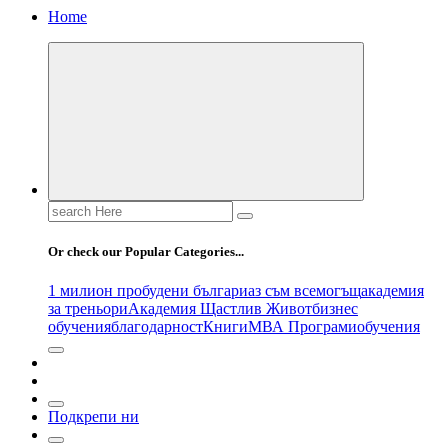
Home
Search
for:
Or check our Popular Categories...
1 милион пробудени българи
аз съм всемогъщ
академия
за треньори
Академия Щастлив Живот
бизнес
обучения
благодарност
Книги
МВА Програми
обучения
Подкрепи ни