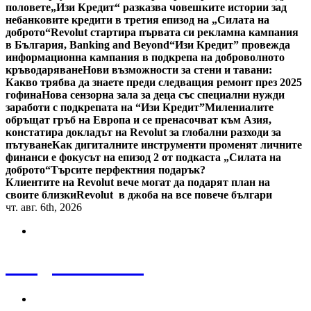
половете
„Изи Кредит“ разказва човешките истории зад
небанковите кредити в третия епизод на „Силата на
доброто“
Revolut стартира първата си рекламна кампания
в България, Banking and Beyond
“Изи Кредит” провежда
информационна кампания в подкрепа на доброволното
кръводаряване
Нови възможности за стени и тавани:
Какво трябва да знаете преди следващия ремонт през 2025
гофина
Нова сензорна зала за деца със специални нужди
заработи с подкрепата на “Изи Кредит”
Милениалите
обръщат гръб на Европа и се пренасочват към Азия,
констатира докладът на Revolut за глобални разходи за
пътуване
Как дигиталните инструменти променят личните
финанси е фокусът на епизод 2 от подкаста „Силата на
доброто“
Търсите перфектния подарък?
Клиентите на Revolut вече могат да подарят план на
своите близки
Revolut в джоба на все повече българи
чт. авг. 6th, 2026
Bulgaria News