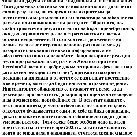
това дали дадена компания е надминала или не очаквания.
Тази динамика обяснява защо компании могат да отчетат
силни резултати, но въпреки това акциите им да
поевтинеят, ако ръководството сигнализира за забавяне на
растежа или повишаване на разходите. Обратното, по-
слаби тримесечни резултати могат да бъдат пренебрегнати,
ако дългосрочното търсене и стратегическата посока
останат непроменени. В този контекст движението на
цените след отчет отразява основно разликата между
пазарните очаквания и новата информация, а не
абсолютното ниво на печалбите. Защо пазарните реакции
често продължават и след отчета Анализаторите на
Freedom24 посочват добре документирания ефект на т.нар.
„отложена реакция след отчет“, при който пазарните
реакции на изненади в отчетите се разгръщат постепенно
във времето, вместо да бъдат напълно отразени веднага.
Инвеститорите обикновено се нуждаят от време, за да
ревизират прогнозите си, да коригират оценъчните модели
и да пренастроят портфейлите си. В резултат акциите с
негативни изненади често отбелязват по-силни спадове,
отколкото фундаментите сами по себе си биха оправдали,
докато положителните изненади обикновено водят до по-
умерени ръстове. Този ефект беше особено ясно изразен
през сезона на отчетите през 2025 г., когато компаниите,
които не оправдаха очакванията, отчетоха средни спадове