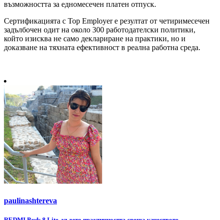
възможността за едномесечен платен отпуск.
Сертификацията с Top Employer е резултат от четиримесечен
задълбочен одит на около 300 работодателски политики,
който изисква не само деклариране на практики, но и
доказване на тяхната ефективност в реална работна среда.
paulinashtereva
REDMI Buds 8 Lite, където практичността среща качеството