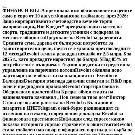
Skip
to
ФИНАНСИ
BILLA преминава към обозначаване на цените
content
само в евро от 10 август
Финансова стабилност през 2026:
Защо корпоративното счетоводство вече не търпи
импровизации
„Изи Кредит“ превръща юни в месец на
спорта, традициите и детските усмивки с подкрепа за
местните общности
Проучване на Revolut за даренията:
Средната сума, дарена от български потребител за
благотворителни цели, почти се е удвоила през последните
12 месеца
Revolut отчита рекордна печалба от 2,3 млрд. $ за
2025 г., като приходите нарастват до 6 млрд. $
Над 85% от
потребителите възприемат бързия кредит като средство за
управление на паричните потоци
Revolut обявява ново
партньорство в областта на плащанията с Eventim в
България
България въвежда данъчни стимули за R&D при
ясни и предвидими правила
Revolut стартира банка в
Обединеното кралство
Изи Кредит обяви старта на
националната кампания „Нов сезон за твоя дом“
Виктор
Стопа ще оглави растежа на Revolut в България и
пазарите в ЦИЕ
Telegram е най-бързо развиващият се
източник на измами, според новия доклад на Revolut за
финансовата престъпност
Инфлация след еврото: какво
показва историята спрямо страховете в обществото
Revolut
става глобален партньор и официален партньор за гърба на