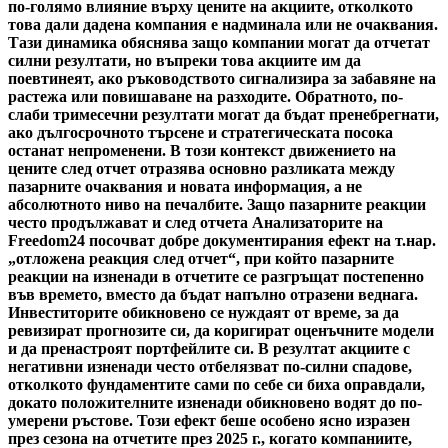
по-голямо влияние върху цените на акциите, отколкото
това дали дадена компания е надминала или не очаквания.
Тази динамика обяснява защо компании могат да отчетат
силни резултати, но въпреки това акциите им да
поевтинеят, ако ръководството сигнализира за забавяне на
растежа или повишаване на разходите. Обратното, по-
слаби тримесечни резултати могат да бъдат пренебрегнати,
ако дългосрочното търсене и стратегическата посока
останат непроменени. В този контекст движението на
цените след отчет отразява основно разликата между
пазарните очаквания и новата информация, а не
абсолютното ниво на печалбите. Защо пазарните реакции
често продължават и след отчета Анализаторите на
Freedom24 посочват добре документирания ефект на т.нар.
„отложена реакция след отчет“, при който пазарните
реакции на изненади в отчетите се разгръщат постепенно
във времето, вместо да бъдат напълно отразени веднага.
Инвеститорите обикновено се нуждаят от време, за да
ревизират прогнозите си, да коригират оценъчните модели
и да пренастроят портфейлите си. В резултат акциите с
негативни изненади често отбелязват по-силни спадове,
отколкото фундаментите сами по себе си биха оправдали,
докато положителните изненади обикновено водят до по-
умерени ръстове. Този ефект беше особено ясно изразен
през сезона на отчетите през 2025 г., когато компаниите,