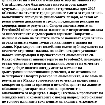
фланелките на мъжкия и женския отбор на Манчестър
Сити
Поглед към българските инвеститори: какво
купуваха, продаваха и за какво се тревожиха през 2025
г.
Сезонът на отчетите традиционно се смята за един от най-
волатилните периоди за финансовите пазари, белязан от
резки ценови движения и трудно предвидими реакции на
корпоративните резултати. Според анализаторите на
Freedom24 обаче тази волатилност не е непременно заплаха
за инвеститорите с дългосрочен хоризонт. Напротив –
именно в сезона на отчетите често се появяват едни от най-
атрактивните входни точки за навлизане в пазара на
акции. Краткосрочните колебания около публикуването на
отчетите отразяват начина, по който пазарите усвояват
новата информация и пренастройват очакванията си.
Както отбелязват анализаторите на Freedom24, погледнато
отвъд моментните ценови движения, сезонът на отчетите
може да бъде полезен инструмент за вземане на
дългосрочни инвестиционни решения, а не източник на
несигурност. Пазарът реагира на очакванията, а не само на
резултатите Макар тримесечните отчети да предоставят
конкретни данни за приходи и печалби, цените на акциите
обикновено реагират по-силно на промените в
очакванията за бъдещето. Според Freedom24 прогнозите на
мениджмънта и коментарите с поглед напред често оказват
по-голямо влияние върху цените на акциите, отколкото