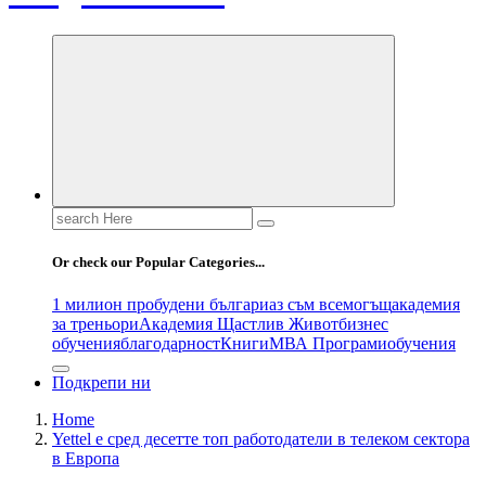
Search
for:
Or check our Popular Categories...
1 милион пробудени българи
аз съм всемогъщ
академия
за треньори
Академия Щастлив Живот
бизнес
обучения
благодарност
Книги
МВА Програми
обучения
Подкрепи ни
Home
Yettel е сред десетте топ работодатели в телеком сектора
в Европа