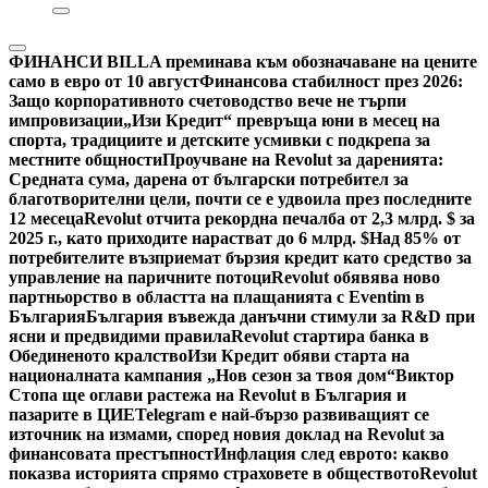
ФИНАНСИ
BILLA преминава към обозначаване на цените
само в евро от 10 август
Финансова стабилност през 2026:
Защо корпоративното счетоводство вече не търпи
импровизации
„Изи Кредит“ превръща юни в месец на
спорта, традициите и детските усмивки с подкрепа за
местните общности
Проучване на Revolut за даренията:
Средната сума, дарена от български потребител за
благотворителни цели, почти се е удвоила през последните
12 месеца
Revolut отчита рекордна печалба от 2,3 млрд. $ за
2025 г., като приходите нарастват до 6 млрд. $
Над 85% от
потребителите възприемат бързия кредит като средство за
управление на паричните потоци
Revolut обявява ново
партньорство в областта на плащанията с Eventim в
България
България въвежда данъчни стимули за R&D при
ясни и предвидими правила
Revolut стартира банка в
Обединеното кралство
Изи Кредит обяви старта на
националната кампания „Нов сезон за твоя дом“
Виктор
Стопа ще оглави растежа на Revolut в България и
пазарите в ЦИЕ
Telegram е най-бързо развиващият се
източник на измами, според новия доклад на Revolut за
финансовата престъпност
Инфлация след еврото: какво
показва историята спрямо страховете в обществото
Revolut