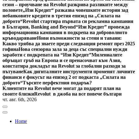
сезон – проучване на Revolut разкрива разликите между
половете
„Изи Кредит“ разказва човешките истории зад
небанковите кредити в третия епизод на „Силата на
доброто“
Revolut стартира първата си рекламна кампания
в България, Banking and Beyond
“Изи Кредит” провежда
информационна кампания в подкрепа на доброволното
кръводаряване
Нови възможности за стени и тавани:
Какво трябва да знаете преди следващия ремонт през 2025
гофина
Нова сензорна зала за деца със специални нужди
заработи с подкрепата на “Изи Кредит”
Милениалите
обръщат гръб на Европа и се пренасочват към Азия,
констатира докладът на Revolut за глобални разходи за
пътуване
Как дигиталните инструменти променят личните
финанси е фокусът на епизод 2 от подкаста „Силата на
доброто“
Търсите перфектния подарък?
Клиентите на Revolut вече могат да подарят план на
своите близки
Revolut в джоба на все повече българи
чт. авг. 6th, 2026
Home
Bulgaria News