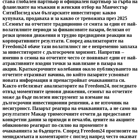
става глобален партньор и официален партньор за гърба на
фланелките на мъжкия и женския отбор на Манчестър
Сити
Поглед към българските инвеститори: какво
купуваха, продаваха и за какво се тревожиха през 2025
г.
Сезонът на отчетите традиционно се смята за един от най-
волатилните периоди за финансовите пазари, белязан от
резки ценови движения и трудно предвидими реакции на
корпоративните резултати. Според анализаторите на
Freedom24 обаче тази волатилност не е непременно заплаха
за инвеститорите с дългосрочен хоризонт. Напротив –
именно в сезона на отчетите често се появяват едни от най-
атрактивните входни точки за навлизане в пазара на
акции. Краткосрочните колебания около публикуването на
отчетите отразяват начина, по който пазарите усвояват
новата информация и пренастройват очакванията си.
Както отбелязват анализаторите на Freedom24, погледнато
отвъд моментните ценови движения, сезонът на отчетите
може да бъде полезен инструмент за вземане на
дългосрочни инвестиционни решения, а не източник на
несигурност. Пазарът реагира на очакванията, а не само на
резултатите Макар тримесечните отчети да предоставят
конкретни данни за приходи и печалби, цените на акциите
обикновено реагират по-силно на промените в
очакванията за бъдещето. Според Freedom24 прогнозите на
мениджмънта и коментарите с поглед напред често оказват