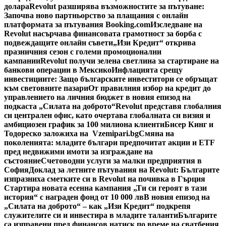
долара
Revolut разширява възможностите за пътуване:
Започва ново партньорство за плащания с онлайн
платформата за пътувания Booking.com
Изследване на
Revolut насърчава финансовата грамотност за борба с
подвеждащите онлайн съвети
„Изи Кредит“ открива
празничния сезон с големи промоционални
кампании
Revolut получи зелена светлина за стартиране на
банкови операции в Мексико
Инфлацията срещу
инвестициите: Защо българските инвеститори се обръщат
към световните пазари
От правилния избор на кредит до
управлението на личния бюджет в новия епизод на
подкаста „Силата на доброто“
Revolut представя глобалния
си централен офис, като очертава глобалната си визия и
амбициозен график за 100 милиона клиенти
Бисер Кинг и
Тодореско заложиха на Vzemipari.bg
Смяна на
поколенията: младите българи предпочитат акции и ETF
пред недвижими имоти за изграждане на
състояние
Счетоводни услуги за малки предприятия в
София
Доклад за летните пътувания на Revolut: Българите
изпразниха сметките си в Revolut на почивка в Гърция
Стартира новата есенна кампания „Ти си героят в тази
история“ с награден фонд от 10 000 лв
В новия епизод на
„Силата на доброто“ – как „Изи Кредит“ подкрепя
служителите си и инвестира в младите таланти
Българите
са изправени пред финансов натиск по време на сватбения