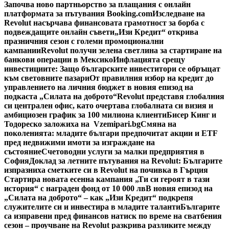
Започва ново партньорство за плащания с онлайн
платформата за пътувания Booking.com
Изследване на
Revolut насърчава финансовата грамотност за борба с
подвеждащите онлайн съвети
„Изи Кредит“ открива
празничния сезон с големи промоционални
кампании
Revolut получи зелена светлина за стартиране на
банкови операции в Мексико
Инфлацията срещу
инвестициите: Защо българските инвеститори се обръщат
към световните пазари
От правилния избор на кредит до
управлението на личния бюджет в новия епизод на
подкаста „Силата на доброто“
Revolut представя глобалния
си централен офис, като очертава глобалната си визия и
амбициозен график за 100 милиона клиенти
Бисер Кинг и
Тодореско заложиха на Vzemipari.bg
Смяна на
поколенията: младите българи предпочитат акции и ETF
пред недвижими имоти за изграждане на
състояние
Счетоводни услуги за малки предприятия в
София
Доклад за летните пътувания на Revolut: Българите
изпразниха сметките си в Revolut на почивка в Гърция
Стартира новата есенна кампания „Ти си героят в тази
история“ с награден фонд от 10 000 лв
В новия епизод на
„Силата на доброто“ – как „Изи Кредит“ подкрепя
служителите си и инвестира в младите таланти
Българите
са изправени пред финансов натиск по време на сватбения
сезон – проучване на Revolut разкрива разликите между