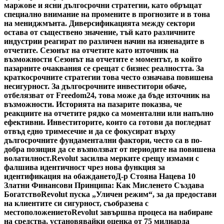
маржове и ясни дългосрочни стратегии, като обръщат
специално внимание на промените в прогнозите и в тона
на мениджмънта. Диверсификацията между сектори
остава от съществено значение, тъй като различните
индустрии реагират по различен начин на изненадите в
отчетите. Сезонът на отчетите като източник на
възможности Сезонът на отчетите е моментът, в който
пазарните очаквания се срещат с бизнес реалността. За
краткосрочните стратегии това често означава повишена
несигурност. За дългосрочните инвеститори обаче,
отбелязват от Freedom24, това може да бъде източник на
възможности. Историята на пазарите показва, че
реакциите на отчетите рядко са моментални или напълно
ефективни. Инвеститорите, които са готови да погледнат
отвъд едно тримесечие и да се фокусират върху
дългосрочните фундаментални фактори, често са в по-
добра позиция да се възползват от периодите на повишена
волатилност.
Revolut засилва мерките срещу измами с
фалшива идентичност чрез нова функция за
идентификация на обаждането
Д-р Стояна Нацева 10
Златни Финансови Принципа: Как Мисленето Създава
Богатство
Revolut пуска „Уличен режим“, за да предостави
на клиентите си сигурност, съобразена с
местоположението
Revolut завършва процеса на набиране
на средства, установявайки оценка от 75 милиарда