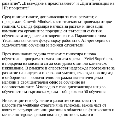
развитие“, „Въвеждане в представянето“ и „Дигитализация на
HR процесите“.
Сред инициативите, допринасящи за този резултат, е
програмата Growth Mindset, която телекомът провежда от две
години. С цел да формира нагласа за растеж и иновации,
компанията организира поредица от вътрешни събития,
обучения за лидерите и отворени сесии. Паралелно с това
Yettel поставя силен фокус върху работата с AI чрез серия от
задължителни обучения за всички служители.
През изминалата година телекомът пилотира и нова
обучителна програма за магазинната мрежа – Yettel Superhero,
в подкрепа на мисията си да осигурява отлично клиентско
изживяване. В рамките ѝ операторът надгражда програмите за
развитие на лидерски и ключови умения, въвежда нов подход
в онбординга – включително изгражда автентичен демо
магазин в своя централен офис за обучение на
новопостъпилите. Успоредно с това дигитализира изцяло
обучението за търговска мрежа – общо около 50 обучения.
Инвестициите в обучение и развитие се допълват от
цялостната wellbeing стратегия на телекома, важна част от
която са регулярните инициативи в областта на физическото и
ментално здраве, финансовата грамотност, както и