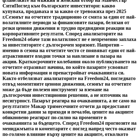
фланелките на мъжкия и женския отбор на Манчестър
Сити
Поглед към българските инвеститори: какво
купуваха, продаваха и за какво се тревожиха през 2025
г.
Сезонът на отчетите традиционно се смята за един от най-
волатилните периоди за финансовите пазари, белязан от
резки ценови движения и трудно предвидими реакции на
корпоративните резултати. Според анализаторите на
Freedom24 обаче тази волатилност не е непременно заплаха
за инвеститорите с дългосрочен хоризонт. Напротив –
именно в сезона на отчетите често се появяват едни от най-
атрактивните входни точки за навлизане в пазара на
акции. Краткосрочните колебания около публикуването на
отчетите отразяват начина, по който пазарите усвояват
новата информация и пренастройват очакванията си.
Както отбелязват анализаторите на Freedom24, погледнато
отвъд моментните ценови движения, сезонът на отчетите
може да бъде полезен инструмент за вземане на
дългосрочни инвестиционни решения, а не източник на
несигурност. Пазарът реагира на очакванията, а не само на
резултатите Макар тримесечните отчети да предоставят
конкретни данни за приходи и печалби, цените на акциите
обикновено реагират по-силно на промените в
очакванията за бъдещето. Според Freedom24 прогнозите на
мениджмънта и коментарите с поглед напред често оказват
по-голямо влияние върху цените на акциите, отколкото