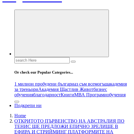
Search
for:
Or check our Popular Categories...
1 милион пробудени българи
аз съм всемогъщ
академия
за треньори
Академия Щастлив Живот
бизнес
обучения
благодарност
Книги
МВА Програми
обучения
Подкрепи ни
Home
ОТКРИТОТО ПЪРВЕНСТВО НА АВСТРАЛИЯ ПО
ТЕНИС ЩЕ ПРЕДЛОЖИ ЕПИЧНО ЗРЕЛИЩЕ В
ЕФИРА И СТРИЙМИНГ ПЛАТФОРМИТЕ НА