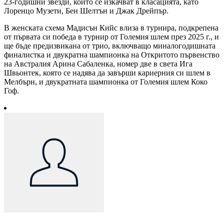
23-годишни звезди, които се изкачват в класацията, като
Лоренцо Музети, Бен Шелтън и Джак Дрейпър.
В женската схема Мадисън Кийс влиза в турнира, подкрепена
от първата си победа в турнир от Големия шлем през 2025 г., и
ще бъде предизвикана от трио, включващо миналогодишната
финалистка и двукратна шампионка на Откритото първенство
на Австралия Арина Сабаленка, номер две в света Ига
Швьонтек, която се надява да завърши кариерния си шлем в
Мелбърн, и двукратната шампионка от Големия шлем Коко
Гоф.