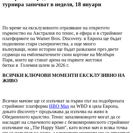
турнира започват в неделя, 18 януари
По време на ексклузивното отразяване на откритото
първенство на Австралия по тенис, в ефира и в стрийминг
платформите на Warner Bros. Discovery. в Европа ще бъдат
подновени стари съперничества, a още много
вълнуващи, нови истории ще бъдат разказани през двете
седмици на емблематичните сини кортове на Мелбърн
Парк, които ще станат арена на първите жестоки
битки в Големия шлем за 2026 г.
ВСИЧКИ КЛЮЧОВИ МОМЕНТИ ЕКСКЛУЗИВНО НА
ЖИВО
Всички мачове ще се излъчват за първи път на подобрената
стрийминг платформа
HBO Max
на WBD в цяла Европа,
докато discovery+ продължава да излъчва на живо в
Обединеното кралство. Тенис запалянковцоте могат да се
насладят на слънчевото време с безкомпромисното стрийминг
излъчване на „The Happy Slam“, като всеки мач и всяка точка
ще се излъчват на живо, а ключовите моменти ще се отразяват