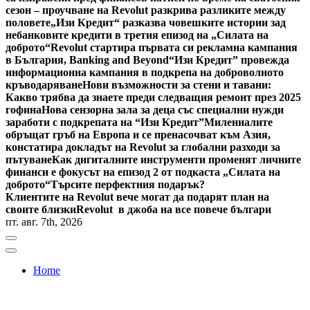
сезон – проучване на Revolut разкрива разликите между
половете
„Изи Кредит“ разказва човешките истории зад
небанковите кредити в третия епизод на „Силата на
доброто“
Revolut стартира първата си рекламна кампания
в България, Banking and Beyond
“Изи Кредит” провежда
информационна кампания в подкрепа на доброволното
кръводаряване
Нови възможности за стени и тавани:
Какво трябва да знаете преди следващия ремонт през 2025
гофина
Нова сензорна зала за деца със специални нужди
заработи с подкрепата на “Изи Кредит”
Милениалите
обръщат гръб на Европа и се пренасочват към Азия,
констатира докладът на Revolut за глобални разходи за
пътуване
Как дигиталните инструменти променят личните
финанси е фокусът на епизод 2 от подкаста „Силата на
доброто“
Търсите перфектния подарък?
Клиентите на Revolut вече могат да подарят план на
своите близки
Revolut в джоба на все повече българи
пт. авг. 7th, 2026
Home
Bulgaria News