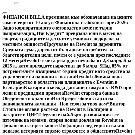
ФИНАНСИ
BILLA преминава към обозначаване на цените
само в евро от 10 август
Финансова стабилност през 2026:
Защо корпоративното счетоводство вече не търпи
импровизации
„Изи Кредит“ превръща юни в месец на
спорта, традициите и детските усмивки с подкрепа за
местните общности
Проучване на Revolut за даренията:
Средната сума, дарена от български потребител за
благотворителни цели, почти се е удвоила през последните
12 месеца
Revolut отчита рекордна печалба от 2,3 млрд. $ за
2025 г., като приходите нарастват до 6 млрд. $
Над 85% от
потребителите възприемат бързия кредит като средство за
управление на паричните потоци
Revolut обявява ново
партньорство в областта на плащанията с Eventim в
България
България въвежда данъчни стимули за R&D при
ясни и предвидими правила
Revolut стартира банка в
Обединеното кралство
Изи Кредит обяви старта на
националната кампания „Нов сезон за твоя дом“
Виктор
Стопа ще оглави растежа на Revolut в България и
пазарите в ЦИЕ
Telegram е най-бързо развиващият се
източник на измами, според новия доклад на Revolut за
финансовата престъпност
Инфлация след еврото: какво
показва историята спрямо страховете в обществото
Revolut