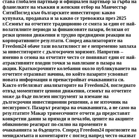
става глобален партньор и официален партньор за гърба на
фланелките на мъжкия и женския отбор на Манчестър
Сити
Поглед към българските инвеститори: какво
купуваха, продаваха и за какво се тревожиха през 2025
г.
Сезонът на отчетите традиционно се смята за един от най-
волатилните периоди за финансовите пазари, белязан от
резки ценови движения и трудно предвидими реакции на
корпоративните резултати. Според анализаторите на
Freedom24 обаче тази волатилност не е непременно заплаха
за инвеститорите с дългосрочен хоризонт. Напротив –
именно в сезона на отчетите често се появяват едни от най-
атрактивните входни точки за навлизане в пазара на
акции. Краткосрочните колебания около публикуването на
отчетите отразяват начина, по който пазарите усвояват
новата информация и пренастройват очакванията си.
Както отбелязват анализаторите на Freedom24, погледнато
отвъд моментните ценови движения, сезонът на отчетите
може да бъде полезен инструмент за вземане на
дългосрочни инвестиционни решения, а не източник на
несигурност. Пазарът реагира на очакванията, а не само на
резултатите Макар тримесечните отчети да предоставят
конкретни данни за приходи и печалби, цените на акциите
обикновено реагират по-силно на промените в
очакванията за бъдещето. Според Freedom24 прогнозите на
мениджмънта и коментарите с поглед напред често оказват