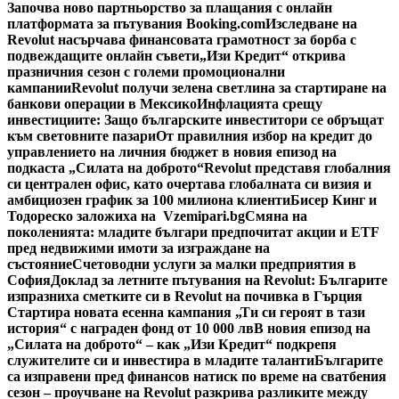
Започва ново партньорство за плащания с онлайн
платформата за пътувания Booking.com
Изследване на
Revolut насърчава финансовата грамотност за борба с
подвеждащите онлайн съвети
„Изи Кредит“ открива
празничния сезон с големи промоционални
кампании
Revolut получи зелена светлина за стартиране на
банкови операции в Мексико
Инфлацията срещу
инвестициите: Защо българските инвеститори се обръщат
към световните пазари
От правилния избор на кредит до
управлението на личния бюджет в новия епизод на
подкаста „Силата на доброто“
Revolut представя глобалния
си централен офис, като очертава глобалната си визия и
амбициозен график за 100 милиона клиенти
Бисер Кинг и
Тодореско заложиха на Vzemipari.bg
Смяна на
поколенията: младите българи предпочитат акции и ETF
пред недвижими имоти за изграждане на
състояние
Счетоводни услуги за малки предприятия в
София
Доклад за летните пътувания на Revolut: Българите
изпразниха сметките си в Revolut на почивка в Гърция
Стартира новата есенна кампания „Ти си героят в тази
история“ с награден фонд от 10 000 лв
В новия епизод на
„Силата на доброто“ – как „Изи Кредит“ подкрепя
служителите си и инвестира в младите таланти
Българите
са изправени пред финансов натиск по време на сватбения
сезон – проучване на Revolut разкрива разликите между