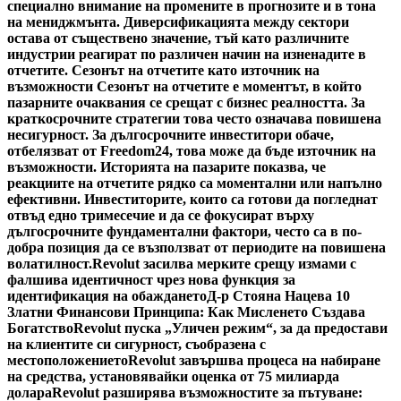
специално внимание на промените в прогнозите и в тона
на мениджмънта. Диверсификацията между сектори
остава от съществено значение, тъй като различните
индустрии реагират по различен начин на изненадите в
отчетите. Сезонът на отчетите като източник на
възможности Сезонът на отчетите е моментът, в който
пазарните очаквания се срещат с бизнес реалността. За
краткосрочните стратегии това често означава повишена
несигурност. За дългосрочните инвеститори обаче,
отбелязват от Freedom24, това може да бъде източник на
възможности. Историята на пазарите показва, че
реакциите на отчетите рядко са моментални или напълно
ефективни. Инвеститорите, които са готови да погледнат
отвъд едно тримесечие и да се фокусират върху
дългосрочните фундаментални фактори, често са в по-
добра позиция да се възползват от периодите на повишена
волатилност.
Revolut засилва мерките срещу измами с
фалшива идентичност чрез нова функция за
идентификация на обаждането
Д-р Стояна Нацева 10
Златни Финансови Принципа: Как Мисленето Създава
Богатство
Revolut пуска „Уличен режим“, за да предостави
на клиентите си сигурност, съобразена с
местоположението
Revolut завършва процеса на набиране
на средства, установявайки оценка от 75 милиарда
долара
Revolut разширява възможностите за пътуване: