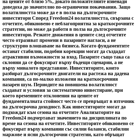
на цените от близо 5%, докато положителните изненади
доведоха до значително по-ограничени покачвания. Защо
волатилността може да е в полза на дългосрочните
инвеститори Според Freedom24 волатилността, свързана с
отчетите, обикновено е неблагоприятна за краткосрочните
стратегии, но може да работи в полза на дългосрочните
инвеститори. Резките движения в цените след отчетите
често отразяват промени в пазарните нагласи, а не
структурно влошаване на бизнеса. Когато фундаментите
останат стабилни, подобни корекции могат да създадат
атрактивни възможности за вход. Пазарите също така са
склонни да се фокусират върху бъдещи сценарии, а не
върху миналото представяне. Инвеститорите, които
разбират дългосрочните двигатели на растежа на дадена
компания, са по-малко изложени на краткосрочния
пазарен шум. Периодите на повишена волатилност
създават и условия за систематично инвестиране, при
което временните отклонения на цените от
фундаменталната стойност често се превръщат в източник
на дългосрочна доходност. Как инвеститорите могат да
подхождат към сезона на отчетите Анализаторите на
Freedom24 подчертават значението на дисциплината по
време на сезона на отчетите. Инвеститорите обикновено се
фокусират върху компании със силни баланси, стабилни
маржове и ясни дългосрочни стратегии, като обръщат