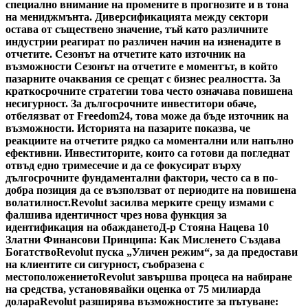
специално внимание на промените в прогнозите и в тона
на мениджмънта. Диверсификацията между сектори
остава от съществено значение, тъй като различните
индустрии реагират по различен начин на изненадите в
отчетите. Сезонът на отчетите като източник на
възможности Сезонът на отчетите е моментът, в който
пазарните очаквания се срещат с бизнес реалността. За
краткосрочните стратегии това често означава повишена
несигурност. За дългосрочните инвеститори обаче,
отбелязват от Freedom24, това може да бъде източник на
възможности. Историята на пазарите показва, че
реакциите на отчетите рядко са моментални или напълно
ефективни. Инвеститорите, които са готови да погледнат
отвъд едно тримесечие и да се фокусират върху
дългосрочните фундаментални фактори, често са в по-
добра позиция да се възползват от периодите на повишена
волатилност.
Revolut засилва мерките срещу измами с
фалшива идентичност чрез нова функция за
идентификация на обаждането
Д-р Стояна Нацева 10
Златни Финансови Принципа: Как Мисленето Създава
Богатство
Revolut пуска „Уличен режим“, за да предостави
на клиентите си сигурност, съобразена с
местоположението
Revolut завършва процеса на набиране
на средства, установявайки оценка от 75 милиарда
долара
Revolut разширява възможностите за пътуване: