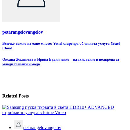
petarangelovangelov
Навигация
Всичко важно на едно място: Yettel стартира облачната услуга Yettel
Cloud
Оксана Желяпова и Ирина Будниченко – вдъхновение и подкрепа за
млади таланти и мода
Related Posts
petarangelovangelov