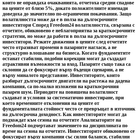
които не оправдаха очакванията, отчетоха средни спадове
на цените от близо 5%, докато положителните изненади
доведоха до значително по-ограничени покачвания. Защо
волатилността може да е в полза на дългосрочните
инвеститори Според Freedom24 волатилността, свързана с
отчетите, обикновено е неблагоприятна за краткосрочните
стратегии, но може да работи в полза на дългосрочните
инвеститори. Резките движения в цените след отчетите
често отразяват промени в пазарните нагласи, а не
структурно влошаване на бизнеса. Когато фундаментите
останат стабилни, подобни корекции могат да създадат
атрактивни възможности за вход. Пазарите също така са
склонни да се фокусират върху бъдещи сценарии, а не
върху миналото представяне. Инвеститорите, които
разбират дългосрочните двигатели на растежа на дадена
компания, са по-малко изложени на краткосрочния
пазарен шум. Периодите на повишена волатилност
създават и условия за систематично инвестиране, при
което временните отклонения на цените от
фундаменталната стойност често се превръщат в източник
на дългосрочна доходност. Как инвеститорите могат да
подхождат към сезона на отчетите Анализаторите на
Freedom24 подчертават значението на дисциплината по
време на сезона на отчетите. Инвеститорите обикновено се
фокусират върху компании със силни баланси, стабилни