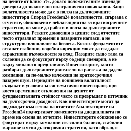
на цените от близо 5%, докато положителните изненади
доведоха до значително по-ограничени покачвания. Защо
волатилността може да е в полза на дългосрочните
инвеститори Според Freedom24 волатилността, свързана с
отчетите, обикновено е неблагоприятна за краткосрочните
стратегии, но може да работи в полза на дългосрочните
инвеститори. Резките движения в цените след отчетите
често отразяват промени в пазарните нагласи, а не
структурно влошаване на бизнеса. Когато фундаментите
останат стабилни, подобни корекции могат да създадат
атрактивни възможности за вход. Пазарите също така са
склонни да се фокусират върху бъдещи сценарии, а не
върху миналото представяне. Инвеститорите, които
разбират дългосрочните двигатели на растежа на дадена
компания, са по-малко изложени на краткосрочния
пазарен шум. Периодите на повишена волатилност
създават и условия за систематично инвестиране, при
което временните отклонения на цените от
фундаменталната стойност често се превръщат в източник
на дългосрочна доходност. Как инвеститорите могат да
подхождат към сезона на отчетите Анализаторите на
Freedom24 подчертават значението на дисциплината по
време на сезона на отчетите. Инвеститорите обикновено се
фокусират върху компании със силни баланси, стабилни
маржове и ясни дългосрочни стратегии, като обръщат