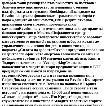
долара
Revolut разширява възможностите за пътуване:
Започва ново партньорство за плащания с онлайн
платформата за пътувания Booking.com
Изследване на
Revolut насърчава финансовата грамотност за борба с
подвеждащите онлайн съвети
„Изи Кредит“ открива
празничния сезон с големи промоционални
кампании
Revolut получи зелена светлина за стартиране на
банкови операции в Мексико
Инфлацията срещу
инвестициите: Защо българските инвеститори се обръщат
към световните пазари
От правилния избор на кредит до
управлението на личния бюджет в новия епизод на
подкаста „Силата на доброто“
Revolut представя глобалния
си централен офис, като очертава глобалната си визия и
амбициозен график за 100 милиона клиенти
Бисер Кинг и
Тодореско заложиха на Vzemipari.bg
Смяна на
поколенията: младите българи предпочитат акции и ETF
пред недвижими имоти за изграждане на
състояние
Счетоводни услуги за малки предприятия в
София
Доклад за летните пътувания на Revolut: Българите
изпразниха сметките си в Revolut на почивка в Гърция
Стартира новата есенна кампания „Ти си героят в тази
история“ с награден фонд от 10 000 лв
В новия епизод на
„Силата на доброто“ – как „Изи Кредит“ подкрепя
служителите си и инвестира в младите таланти
Българите
са изправени пред финансов натиск по време на сватбения