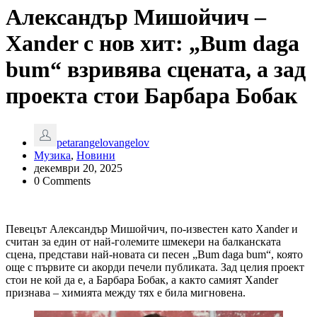
Александър Мишойчич –
Xander с нов хит: „Bum daga
bum“ взривява сцената, а зад
проекта стои Барбара Бобак
petarangelovangelov
Музика
,
Новини
декември 20, 2025
0 Comments
Певецът Александър Мишойчич, по-известен като Xander и
считан за един от най-големите шмекери на балканската
сцена, представи най-новата си песен „Bum daga bum“, която
още с първите си акорди печели публиката. Зад целия проект
стои не кой да е, а Барбара Бобак, а както самият Xander
признава – химията между тях е била мигновена.