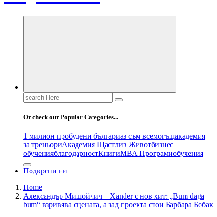
Search
for:
Or check our Popular Categories...
1 милион пробудени българи
аз съм всемогъщ
академия
за треньори
Академия Щастлив Живот
бизнес
обучения
благодарност
Книги
МВА Програми
обучения
Подкрепи ни
Home
Александър Мишойчич – Xander с нов хит: „Bum daga
bum“ взривява сцената, а зад проекта стои Барбара Бобак