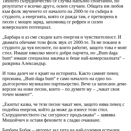
Тяхното сътрудничество се случва напълно спонтанно, но
резултатът е всичко друго, освен случаен. Общата им любов
към фолк звученето от началото на 2000-те ги събира в
студиото, а енергията, която се ражда там, е претворена в
песен с мощен заряд, запомнящ се рефрен и силен
комерсиален потенциал.
„Барбара и аз сме сходни като енергия и чувствителност. И
двамата обичаме този фолк звук от 2000-те. Тя ме покани в
студиото да чуя песните, по които работят, защото това е моят
стил. Имаше няколко много добри парчета, но „Bum daga
bum“ имаше специална закачка и беше най-комерсиалната“ –
разкрива Александър.
И това далеч не е краят на историята. Както самият певец
признава, „Bum daga bum“ е само началото на едно по-
дългосрочно музикално партньорство. Вече са записани демо
версии на нови песни, които – по думите му – „чакат своя
точен момент“.
„Екипът казва, че тези песни чакат мен, защото няма певец с
подобна енергия, който да може да изнесе този стил.
Сътрудничеството със сигурност продължава“ – заявява
Мишойчич и оставя феновете в сладко очакване.
Барбара Бобак – авторът зад хита на най-големия естраден