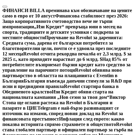
Skip
to
ФИНАНСИ
BILLA преминава към обозначаване на цените
content
само в евро от 10 август
Финансова стабилност през 2026:
Защо корпоративното счетоводство вече не търпи
импровизации
„Изи Кредит“ превръща юни в месец на
спорта, традициите и детските усмивки с подкрепа за
местните общности
Проучване на Revolut за даренията:
Средната сума, дарена от български потребител за
благотворителни цели, почти се е удвоила през последните
12 месеца
Revolut отчита рекордна печалба от 2,3 млрд. $ за
2025 г., като приходите нарастват до 6 млрд. $
Над 85% от
потребителите възприемат бързия кредит като средство за
управление на паричните потоци
Revolut обявява ново
партньорство в областта на плащанията с Eventim в
България
България въвежда данъчни стимули за R&D при
ясни и предвидими правила
Revolut стартира банка в
Обединеното кралство
Изи Кредит обяви старта на
националната кампания „Нов сезон за твоя дом“
Виктор
Стопа ще оглави растежа на Revolut в България и
пазарите в ЦИЕ
Telegram е най-бързо развиващият се
източник на измами, според новия доклад на Revolut за
финансовата престъпност
Инфлация след еврото: какво
показва историята спрямо страховете в обществото
Revolut
става глобален партньор и официален партньор за гърба на