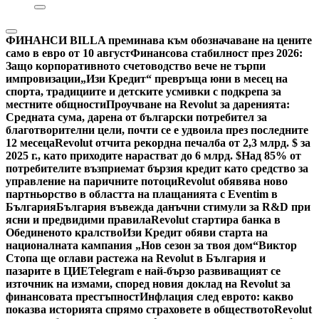
ФИНАНСИ
BILLA преминава към обозначаване на цените
само в евро от 10 август
Финансова стабилност през 2026:
Защо корпоративното счетоводство вече не търпи
импровизации
„Изи Кредит“ превръща юни в месец на
спорта, традициите и детските усмивки с подкрепа за
местните общности
Проучване на Revolut за даренията:
Средната сума, дарена от български потребител за
благотворителни цели, почти се е удвоила през последните
12 месеца
Revolut отчита рекордна печалба от 2,3 млрд. $ за
2025 г., като приходите нарастват до 6 млрд. $
Над 85% от
потребителите възприемат бързия кредит като средство за
управление на паричните потоци
Revolut обявява ново
партньорство в областта на плащанията с Eventim в
България
България въвежда данъчни стимули за R&D при
ясни и предвидими правила
Revolut стартира банка в
Обединеното кралство
Изи Кредит обяви старта на
националната кампания „Нов сезон за твоя дом“
Виктор
Стопа ще оглави растежа на Revolut в България и
пазарите в ЦИЕ
Telegram е най-бързо развиващият се
източник на измами, според новия доклад на Revolut за
финансовата престъпност
Инфлация след еврото: какво
показва историята спрямо страховете в обществото
Revolut