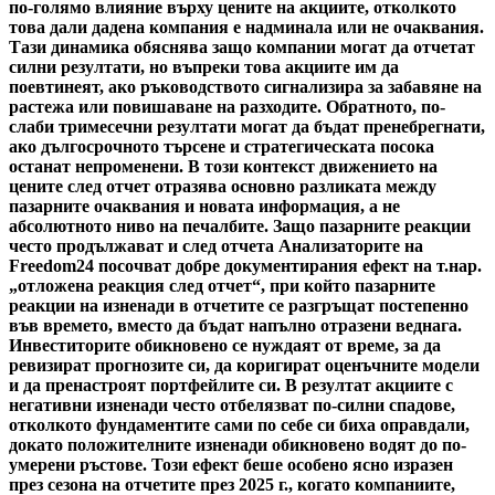
по-голямо влияние върху цените на акциите, отколкото
това дали дадена компания е надминала или не очаквания.
Тази динамика обяснява защо компании могат да отчетат
силни резултати, но въпреки това акциите им да
поевтинеят, ако ръководството сигнализира за забавяне на
растежа или повишаване на разходите. Обратното, по-
слаби тримесечни резултати могат да бъдат пренебрегнати,
ако дългосрочното търсене и стратегическата посока
останат непроменени. В този контекст движението на
цените след отчет отразява основно разликата между
пазарните очаквания и новата информация, а не
абсолютното ниво на печалбите. Защо пазарните реакции
често продължават и след отчета Анализаторите на
Freedom24 посочват добре документирания ефект на т.нар.
„отложена реакция след отчет“, при който пазарните
реакции на изненади в отчетите се разгръщат постепенно
във времето, вместо да бъдат напълно отразени веднага.
Инвеститорите обикновено се нуждаят от време, за да
ревизират прогнозите си, да коригират оценъчните модели
и да пренастроят портфейлите си. В резултат акциите с
негативни изненади често отбелязват по-силни спадове,
отколкото фундаментите сами по себе си биха оправдали,
докато положителните изненади обикновено водят до по-
умерени ръстове. Този ефект беше особено ясно изразен
през сезона на отчетите през 2025 г., когато компаниите,