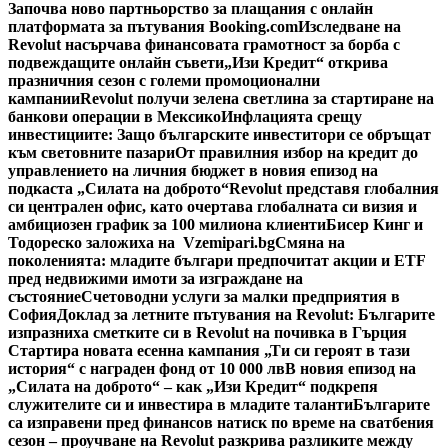
Започва ново партньорство за плащания с онлайн
платформата за пътувания Booking.com
Изследване на
Revolut насърчава финансовата грамотност за борба с
подвеждащите онлайн съвети
„Изи Кредит“ открива
празничния сезон с големи промоционални
кампании
Revolut получи зелена светлина за стартиране на
банкови операции в Мексико
Инфлацията срещу
инвестициите: Защо българските инвеститори се обръщат
към световните пазари
От правилния избор на кредит до
управлението на личния бюджет в новия епизод на
подкаста „Силата на доброто“
Revolut представя глобалния
си централен офис, като очертава глобалната си визия и
амбициозен график за 100 милиона клиенти
Бисер Кинг и
Тодореско заложиха на Vzemipari.bg
Смяна на
поколенията: младите българи предпочитат акции и ETF
пред недвижими имоти за изграждане на
състояние
Счетоводни услуги за малки предприятия в
София
Доклад за летните пътувания на Revolut: Българите
изпразниха сметките си в Revolut на почивка в Гърция
Стартира новата есенна кампания „Ти си героят в тази
история“ с награден фонд от 10 000 лв
В новия епизод на
„Силата на доброто“ – как „Изи Кредит“ подкрепя
служителите си и инвестира в младите таланти
Българите
са изправени пред финансов натиск по време на сватбения
сезон – проучване на Revolut разкрива разликите между