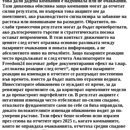
това дали дадена компания е надминала или не очаквания.
Тази динамика обяснява защо компании могат да отчетат
силни резултати, но въпреки това акциите им да
поевтинеят, ако ръководството сигнализира за забавяне на
растежа или повишаване на разходите. Обратното, по-
слаби тримесечни резултати могат да бъдат пренебрегнати,
ако дългосрочното търсене и стратегическата посока
останат непроменени. В този контекст движението на
цените след отчет отразява основно разликата между
пазарните очаквания и новата информация, а не
абсолютното ниво на печалбите. Защо пазарните реакции
често продължават и след отчета Анализаторите на
Freedom24 посочват добре документирания ефект на т.нар.
„отложена реакция след отчет“, при който пазарните
реакции на изненади в отчетите се разгръщат постепенно
във времето, вместо да бъдат напълно отразени веднага.
Инвеститорите обикновено се нуждаят от време, за да
ревизират прогнозите си, да коригират оценъчните модели
и да пренастроят портфейлите си. В резултат акциите с
негативни изненади често отбелязват по-силни спадове,
отколкото фундаментите сами по себе си биха оправдали,
докато положителните изненади обикновено водят до по-
умерени ръстове. Този ефект беше особено ясно изразен
през сезона на отчетите през 2025 г., когато компаниите,
които не оправдаха очакванията, отчетоха средни спадове