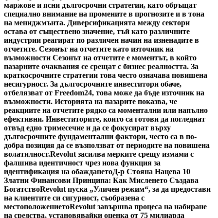
маржове и ясни дългосрочни стратегии, като обръщат
специално внимание на промените в прогнозите и в тона
на мениджмънта. Диверсификацията между сектори
остава от съществено значение, тъй като различните
индустрии реагират по различен начин на изненадите в
отчетите. Сезонът на отчетите като източник на
възможности Сезонът на отчетите е моментът, в който
пазарните очаквания се срещат с бизнес реалността. За
краткосрочните стратегии това често означава повишена
несигурност. За дългосрочните инвеститори обаче,
отбелязват от Freedom24, това може да бъде източник на
възможности. Историята на пазарите показва, че
реакциите на отчетите рядко са моментални или напълно
ефективни. Инвеститорите, които са готови да погледнат
отвъд едно тримесечие и да се фокусират върху
дългосрочните фундаментални фактори, често са в по-
добра позиция да се възползват от периодите на повишена
волатилност.
Revolut засилва мерките срещу измами с
фалшива идентичност чрез нова функция за
идентификация на обаждането
Д-р Стояна Нацева 10
Златни Финансови Принципа: Как Мисленето Създава
Богатство
Revolut пуска „Уличен режим“, за да предостави
на клиентите си сигурност, съобразена с
местоположението
Revolut завършва процеса на набиране
на средства, установявайки оценка от 75 милиарда