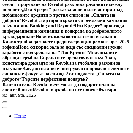
сезон – проучване на Revolut разкрива разликите между
половете
„Изи Кредит“ разказва човешките истории зад
небанковите кредити в третия епизод на „Силата на
доброто“
Revolut стартира първата си рекламна кампания
в България, Banking and Beyond
“Изи Кредит” провежда
информационна кампания в подкрепа на доброволното
кръводаряване
Нови възможности за стени и тавани:
Какво трябва да знаете преди следващия ремонт през 2025
гофина
Нова сензорна зала за деца със специални нужди
заработи с подкрепата на “Изи Кредит”
Милениалите
обръщат гръб на Европа и се пренасочват към Азия,
констатира докладът на Revolut за глобални разходи за
пътуване
Как дигиталните инструменти променят личните
финанси е фокусът на епизод 2 от подкаста „Силата на
доброто“
Търсите перфектния подарък?
Клиентите на Revolut вече могат да подарят план на
своите близки
Revolut в джоба на все повече българи
нд. авг. 9th, 2026
Home
Bulgaria News