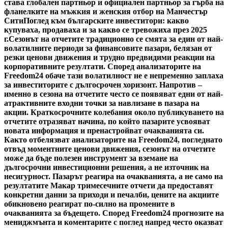
става глобален партньор и официален партньор за гърба на
фланелките на мъжкия и женския отбор на Манчестър
Сити
Поглед към българските инвеститори: какво
купуваха, продаваха и за какво се тревожиха през 2025
г.
Сезонът на отчетите традиционно се смята за един от най-
волатилните периоди за финансовите пазари, белязан от
резки ценови движения и трудно предвидими реакции на
корпоративните резултати. Според анализаторите на
Freedom24 обаче тази волатилност не е непременно заплаха
за инвеститорите с дългосрочен хоризонт. Напротив –
именно в сезона на отчетите често се появяват едни от най-
атрактивните входни точки за навлизане в пазара на
акции. Краткосрочните колебания около публикуването на
отчетите отразяват начина, по който пазарите усвояват
новата информация и пренастройват очакванията си.
Както отбелязват анализаторите на Freedom24, погледнато
отвъд моментните ценови движения, сезонът на отчетите
може да бъде полезен инструмент за вземане на
дългосрочни инвестиционни решения, а не източник на
несигурност. Пазарът реагира на очакванията, а не само на
резултатите Макар тримесечните отчети да предоставят
конкретни данни за приходи и печалби, цените на акциите
обикновено реагират по-силно на промените в
очакванията за бъдещето. Според Freedom24 прогнозите на
мениджмънта и коментарите с поглед напред често оказват