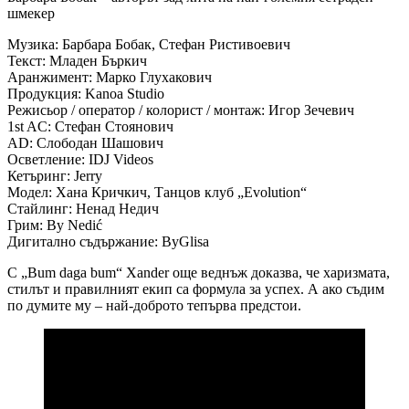
шмекер
Музика: Барбара Бобак, Стефан Ристивоевич
Текст: Младен Бъркич
Аранжимент: Марко Глухакович
Продукция: Kanoa Studio
Режисьор / оператор / колорист / монтаж: Игор Зечевич
1st AC: Стефан Стоянович
AD: Слободан Шашович
Осветление: IDJ Videos
Кетъринг: Jerry
Модел: Хана Кричкич, Танцов клуб „Evolution“
Стайлинг: Ненад Недич
Грим: By Nedić
Дигитално съдържание: ByGlisa
С „Bum daga bum“ Xander още веднъж доказва, че харизмата,
стилът и правилният екип са формула за успех. А ако съдим
по думите му – най-доброто тепърва предстои.