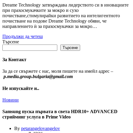
Dreame Technology затвърждава лидерството си в иновациите
при прахосмукачките за мокро и сухо
почистване,стимулирайки развитието на интелигентното
почистване на подове Dreame Technology обяви, че
направлението ѝ за прахосмукачки за мокро…
Продължи да четеш
Търсене
Търсене
За Контакт
За да се свържете с нас, моля пишете на имейл адрес –
p.media.group.bulgaria@gmail.com
Не изпускайте и..
Новини
Samsung пуска първата в света HDR10+ ADVANCED
стрийминг услуга в Prime Video
By
petarangelovangelov