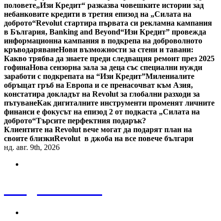
половете
„Изи Кредит“ разказва човешките истории зад
небанковите кредити в третия епизод на „Силата на
доброто“
Revolut стартира първата си рекламна кампания
в България, Banking and Beyond
“Изи Кредит” провежда
информационна кампания в подкрепа на доброволното
кръводаряване
Нови възможности за стени и тавани:
Какво трябва да знаете преди следващия ремонт през 2025
гофина
Нова сензорна зала за деца със специални нужди
заработи с подкрепата на “Изи Кредит”
Милениалите
обръщат гръб на Европа и се пренасочват към Азия,
констатира докладът на Revolut за глобални разходи за
пътуване
Как дигиталните инструменти променят личните
финанси е фокусът на епизод 2 от подкаста „Силата на
доброто“
Търсите перфектния подарък?
Клиентите на Revolut вече могат да подарят план на
своите близки
Revolut в джоба на все повече българи
нд. авг. 9th, 2026
Bulgaria News