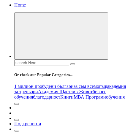
Home
Search
for:
Or check our Popular Categories...
1 милион пробудени българи
аз съм всемогъщ
академия
за треньори
Академия Щастлив Живот
бизнес
обучения
благодарност
Книги
МВА Програми
обучения
Подкрепи ни