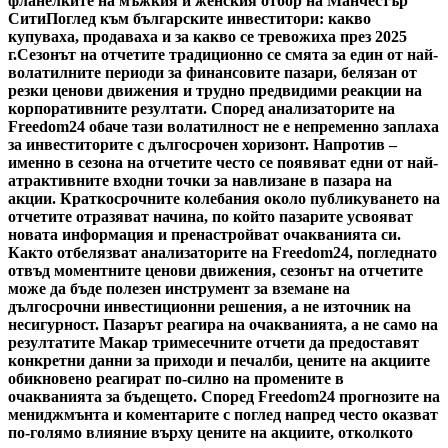
фланелките на мъжкия и женския отбор на Манчестър
Сити
Поглед към българските инвеститори: какво
купуваха, продаваха и за какво се тревожиха през 2025
г.
Сезонът на отчетите традиционно се смята за един от най-
волатилните периоди за финансовите пазари, белязан от
резки ценови движения и трудно предвидими реакции на
корпоративните резултати. Според анализаторите на
Freedom24 обаче тази волатилност не е непременно заплаха
за инвеститорите с дългосрочен хоризонт. Напротив –
именно в сезона на отчетите често се появяват едни от най-
атрактивните входни точки за навлизане в пазара на
акции. Краткосрочните колебания около публикуването на
отчетите отразяват начина, по който пазарите усвояват
новата информация и пренастройват очакванията си.
Както отбелязват анализаторите на Freedom24, погледнато
отвъд моментните ценови движения, сезонът на отчетите
може да бъде полезен инструмент за вземане на
дългосрочни инвестиционни решения, а не източник на
несигурност. Пазарът реагира на очакванията, а не само на
резултатите Макар тримесечните отчети да предоставят
конкретни данни за приходи и печалби, цените на акциите
обикновено реагират по-силно на промените в
очакванията за бъдещето. Според Freedom24 прогнозите на
мениджмънта и коментарите с поглед напред често оказват
по-голямо влияние върху цените на акциите, отколкото