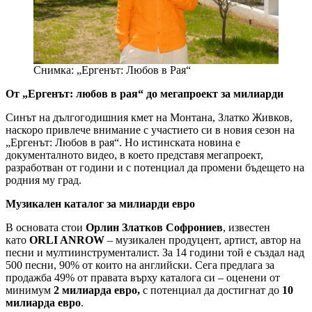
Снимка: „Ергенът: Любов в Рая“
От „Ергенът: любов в рая“ до мегапроект за милиарди
Синът на дългогодишния кмет на Монтана, Златко Живков,
наскоро привлече внимание с участието си в новия сезон на
„Ергенът: Любов в рая“. Но истинската новина е
документалното видео, в което представя мегапроект,
разработван от години и с потенциал да промени бъдещето на
родния му град.
Музикален каталог за милиарди евро
В основата стои
Орлин Златков Софрониев
, известен
като
ORLI ANROW
– музикален продуцент, артист, автор на
песни и мултиинструменталист. За 14 години той е създал над
500 песни, 90% от които на английски. Сега предлага за
продажба 49% от правата върху каталога си – оценени от
минимум
2
милиарда евро,
с потенциал да достигнат до
10
милиарда евро
.