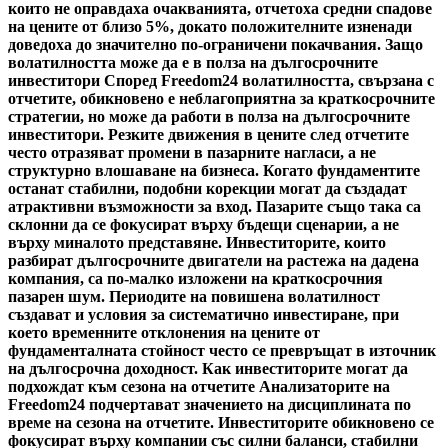
които не оправдаха очакванията, отчетоха средни спадове
на цените от близо 5%, докато положителните изненади
доведоха до значително по-ограничени покачвания. Защо
волатилността може да е в полза на дългосрочните
инвеститори Според Freedom24 волатилността, свързана с
отчетите, обикновено е неблагоприятна за краткосрочните
стратегии, но може да работи в полза на дългосрочните
инвеститори. Резките движения в цените след отчетите
често отразяват промени в пазарните нагласи, а не
структурно влошаване на бизнеса. Когато фундаментите
останат стабилни, подобни корекции могат да създадат
атрактивни възможности за вход. Пазарите също така са
склонни да се фокусират върху бъдещи сценарии, а не
върху миналото представяне. Инвеститорите, които
разбират дългосрочните двигатели на растежа на дадена
компания, са по-малко изложени на краткосрочния
пазарен шум. Периодите на повишена волатилност
създават и условия за систематично инвестиране, при
което временните отклонения на цените от
фундаменталната стойност често се превръщат в източник
на дългосрочна доходност. Как инвеститорите могат да
подхождат към сезона на отчетите Анализаторите на
Freedom24 подчертават значението на дисциплината по
време на сезона на отчетите. Инвеститорите обикновено се
фокусират върху компании със силни баланси, стабилни