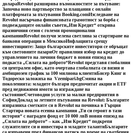
долара
Revolut разширява възможностите за пътуване:
Започва ново партньорство за плащания с онлайн
платформата за пътувания Booking.com
Изследване на
Revolut насърчава финансовата грамотност за борба с
подвеждащите онлайн съвети
„Изи Кредит“ открива
празничния сезон с големи промоционални
кампании
Revolut получи зелена светлина за стартиране на
банкови операции в Мексико
Инфлацията срещу
инвестициите: Защо българските инвеститори се обръщат
към световните пазари
От правилния избор на кредит до
управлението на личния бюджет в новия епизод на
подкаста „Силата на доброто“
Revolut представя глобалния
си централен офис, като очертава глобалната си визия и
амбициозен график за 100 милиона клиенти
Бисер Кинг и
Тодореско заложиха на Vzemipari.bg
Смяна на
поколенията: младите българи предпочитат акции и ETF
пред недвижими имоти за изграждане на
състояние
Счетоводни услуги за малки предприятия в
София
Доклад за летните пътувания на Revolut: Българите
изпразниха сметките си в Revolut на почивка в Гърция
Стартира новата есенна кампания „Ти си героят в тази
история“ с награден фонд от 10 000 лв
В новия епизод на
„Силата на доброто“ – как „Изи Кредит“ подкрепя
служителите си и инвестира в младите таланти
Българите
са изправени пред финансов натиск по време на сватбения