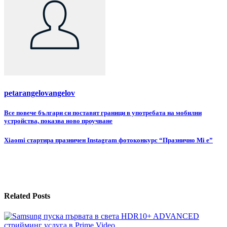
petarangelovangelov
Навигация
Все повече българи си поставят граници в употребата на мобилни
устройства, показва ново проучване
Xiaomi стартира празничен Instagram фотоконкурс “Празнично Mi e”
Related Posts