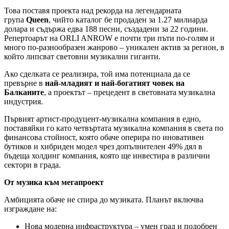
Това поставя проекта над рекорда на легендарната
група
Queen
, чийто каталог бе продаден за 1.27 милиарда
долара и съдържа едва 188 песни, създадени за 22 години.
Репертоарът на ORLI ANROW е почти три пъти по-голям и
много по-разнообразен жанрово – уникален актив за регион, в
който липсват световни музикални гиганти.
Ако сделката се реализира, той има потенциала да се
превърне в
най-младият и най-богатият човек на
Балканите
, а проектът – прецедент в световната музикална
индустрия.
Първият артист-продуцент-музикална компания в едно,
поставяйки го като четвъртата музикална компания в света по
финансова стойност, която обаче оперира по иновативен
бутиков и хибриден модел чрез допълнителен 49% дял в
бъдеща холдинг компания, която ще инвестира в различни
сектори в града.
От музика към мегапроект
Амбицията обаче не спира до музиката. Планът включва
изграждане на:
Нова модерна инфраструктура – умен град и подобрен