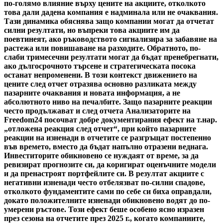
по-голямо влияние върху цените на акциите, отколкото
това дали дадена компания е надминала или не очаквания.
Тази динамика обяснява защо компании могат да отчетат
силни резултати, но въпреки това акциите им да
поевтинеят, ако ръководството сигнализира за забавяне на
растежа или повишаване на разходите. Обратното, по-
слаби тримесечни резултати могат да бъдат пренебрегнати,
ако дългосрочното търсене и стратегическата посока
останат непроменени. В този контекст движението на
цените след отчет отразява основно разликата между
пазарните очаквания и новата информация, а не
абсолютното ниво на печалбите. Защо пазарните реакции
често продължават и след отчета Анализаторите на
Freedom24 посочват добре документирания ефект на т.нар.
„отложена реакция след отчет“, при който пазарните
реакции на изненади в отчетите се разгръщат постепенно
във времето, вместо да бъдат напълно отразени веднага.
Инвеститорите обикновено се нуждаят от време, за да
ревизират прогнозите си, да коригират оценъчните модели
и да пренастроят портфейлите си. В резултат акциите с
негативни изненади често отбелязват по-силни спадове,
отколкото фундаментите сами по себе си биха оправдали,
докато положителните изненади обикновено водят до по-
умерени ръстове. Този ефект беше особено ясно изразен
през сезона на отчетите през 2025 г., когато компаниите,