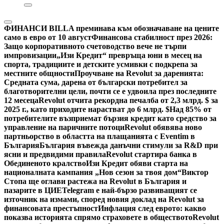
ФИНАНСИ
BILLA преминава към обозначаване на цените
само в евро от 10 август
Финансова стабилност през 2026:
Защо корпоративното счетоводство вече не търпи
импровизации
„Изи Кредит“ превръща юни в месец на
спорта, традициите и детските усмивки с подкрепа за
местните общности
Проучване на Revolut за даренията:
Средната сума, дарена от български потребител за
благотворителни цели, почти се е удвоила през последните
12 месеца
Revolut отчита рекордна печалба от 2,3 млрд. $ за
2025 г., като приходите нарастват до 6 млрд. $
Над 85% от
потребителите възприемат бързия кредит като средство за
управление на паричните потоци
Revolut обявява ново
партньорство в областта на плащанията с Eventim в
България
България въвежда данъчни стимули за R&D при
ясни и предвидими правила
Revolut стартира банка в
Обединеното кралство
Изи Кредит обяви старта на
националната кампания „Нов сезон за твоя дом“
Виктор
Стопа ще оглави растежа на Revolut в България и
пазарите в ЦИЕ
Telegram е най-бързо развиващият се
източник на измами, според новия доклад на Revolut за
финансовата престъпност
Инфлация след еврото: какво
показва историята спрямо страховете в обществото
Revolut