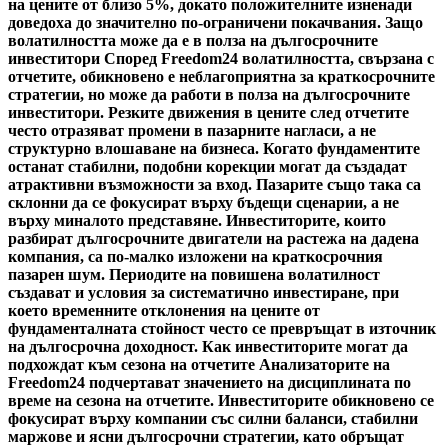
на цените от близо 5%, докато положителните изненади
доведоха до значително по-ограничени покачвания. Защо
волатилността може да е в полза на дългосрочните
инвеститори Според Freedom24 волатилността, свързана с
отчетите, обикновено е неблагоприятна за краткосрочните
стратегии, но може да работи в полза на дългосрочните
инвеститори. Резките движения в цените след отчетите
често отразяват промени в пазарните нагласи, а не
структурно влошаване на бизнеса. Когато фундаментите
останат стабилни, подобни корекции могат да създадат
атрактивни възможности за вход. Пазарите също така са
склонни да се фокусират върху бъдещи сценарии, а не
върху миналото представяне. Инвеститорите, които
разбират дългосрочните двигатели на растежа на дадена
компания, са по-малко изложени на краткосрочния
пазарен шум. Периодите на повишена волатилност
създават и условия за систематично инвестиране, при
което временните отклонения на цените от
фундаменталната стойност често се превръщат в източник
на дългосрочна доходност. Как инвеститорите могат да
подхождат към сезона на отчетите Анализаторите на
Freedom24 подчертават значението на дисциплината по
време на сезона на отчетите. Инвеститорите обикновено се
фокусират върху компании със силни баланси, стабилни
маржове и ясни дългосрочни стратегии, като обръщат