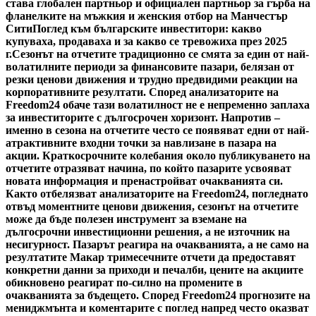
става глобален партньор и официален партньор за гърба на
фланелките на мъжкия и женския отбор на Манчестър
Сити
Поглед към българските инвеститори: какво
купуваха, продаваха и за какво се тревожиха през 2025
г.
Сезонът на отчетите традиционно се смята за един от най-
волатилните периоди за финансовите пазари, белязан от
резки ценови движения и трудно предвидими реакции на
корпоративните резултати. Според анализаторите на
Freedom24 обаче тази волатилност не е непременно заплаха
за инвеститорите с дългосрочен хоризонт. Напротив –
именно в сезона на отчетите често се появяват едни от най-
атрактивните входни точки за навлизане в пазара на
акции. Краткосрочните колебания около публикуването на
отчетите отразяват начина, по който пазарите усвояват
новата информация и пренастройват очакванията си.
Както отбелязват анализаторите на Freedom24, погледнато
отвъд моментните ценови движения, сезонът на отчетите
може да бъде полезен инструмент за вземане на
дългосрочни инвестиционни решения, а не източник на
несигурност. Пазарът реагира на очакванията, а не само на
резултатите Макар тримесечните отчети да предоставят
конкретни данни за приходи и печалби, цените на акциите
обикновено реагират по-силно на промените в
очакванията за бъдещето. Според Freedom24 прогнозите на
мениджмънта и коментарите с поглед напред често оказват