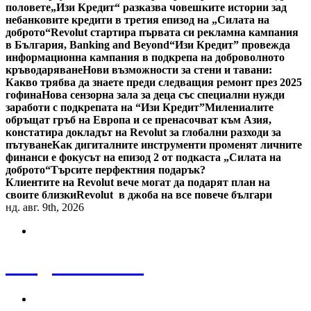
половете
„Изи Кредит“ разказва човешките истории зад
небанковите кредити в третия епизод на „Силата на
доброто“
Revolut стартира първата си рекламна кампания
в България, Banking and Beyond
“Изи Кредит” провежда
информационна кампания в подкрепа на доброволното
кръводаряване
Нови възможности за стени и тавани:
Какво трябва да знаете преди следващия ремонт през 2025
гофина
Нова сензорна зала за деца със специални нужди
заработи с подкрепата на “Изи Кредит”
Милениалите
обръщат гръб на Европа и се пренасочват към Азия,
констатира докладът на Revolut за глобални разходи за
пътуване
Как дигиталните инструменти променят личните
финанси е фокусът на епизод 2 от подкаста „Силата на
доброто“
Търсите перфектния подарък?
Клиентите на Revolut вече могат да подарят план на
своите близки
Revolut в джоба на все повече българи
нд. авг. 9th, 2026
Bulgaria News