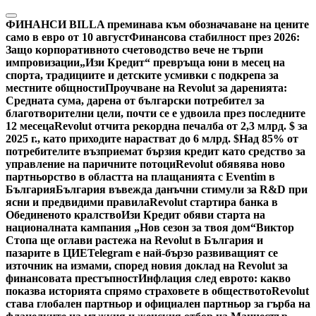
Skip
to
ФИНАНСИ
BILLA преминава към обозначаване на цените
content
само в евро от 10 август
Финансова стабилност през 2026:
Защо корпоративното счетоводство вече не търпи
импровизации
„Изи Кредит“ превръща юни в месец на
спорта, традициите и детските усмивки с подкрепа за
местните общности
Проучване на Revolut за даренията:
Средната сума, дарена от български потребител за
благотворителни цели, почти се е удвоила през последните
12 месеца
Revolut отчита рекордна печалба от 2,3 млрд. $ за
2025 г., като приходите нарастват до 6 млрд. $
Над 85% от
потребителите възприемат бързия кредит като средство за
управление на паричните потоци
Revolut обявява ново
партньорство в областта на плащанията с Eventim в
България
България въвежда данъчни стимули за R&D при
ясни и предвидими правила
Revolut стартира банка в
Обединеното кралство
Изи Кредит обяви старта на
националната кампания „Нов сезон за твоя дом“
Виктор
Стопа ще оглави растежа на Revolut в България и
пазарите в ЦИЕ
Telegram е най-бързо развиващият се
източник на измами, според новия доклад на Revolut за
финансовата престъпност
Инфлация след еврото: какво
показва историята спрямо страховете в обществото
Revolut
става глобален партньор и официален партньор за гърба на