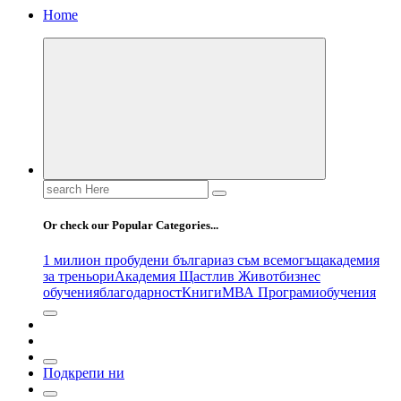
Home
Search
for:
Or check our Popular Categories...
1 милион пробудени българи
аз съм всемогъщ
академия
за треньори
Академия Щастлив Живот
бизнес
обучения
благодарност
Книги
МВА Програми
обучения
Подкрепи ни