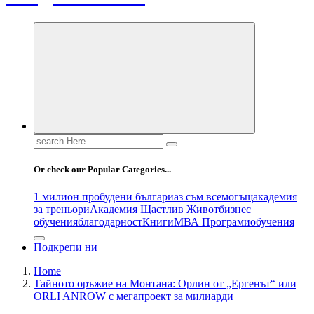
Search
for:
Or check our Popular Categories...
1 милион пробудени българи
аз съм всемогъщ
академия
за треньори
Академия Щастлив Живот
бизнес
обучения
благодарност
Книги
МВА Програми
обучения
Подкрепи ни
Home
Тайното оръжие на Монтана: Орлин от „Ергенът“ или
ORLI ANROW с мегапроект за милиарди