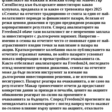
фланелките на мъжкия и женския отбор на Манчестър
Сити
Поглед към българските инвеститори: какво
купуваха, продаваха и за какво се тревожиха през 2025
г.
Сезонът на отчетите традиционно се смята за един от най-
волатилните периоди за финансовите пазари, белязан от
резки ценови движения и трудно предвидими реакции на
корпоративните резултати. Според анализаторите на
Freedom24 обаче тази волатилност не е непременно заплаха
за инвеститорите с дългосрочен хоризонт. Напротив –
именно в сезона на отчетите често се появяват едни от най-
атрактивните входни точки за навлизане в пазара на
акции. Краткосрочните колебания около публикуването на
отчетите отразяват начина, по който пазарите усвояват
новата информация и пренастройват очакванията си.
Както отбелязват анализаторите на Freedom24, погледнато
отвъд моментните ценови движения, сезонът на отчетите
може да бъде полезен инструмент за вземане на
дългосрочни инвестиционни решения, а не източник на
несигурност. Пазарът реагира на очакванията, а не само на
резултатите Макар тримесечните отчети да предоставят
конкретни данни за приходи и печалби, цените на акциите
обикновено реагират по-силно на промените в
очакванията за бъдещето. Според Freedom24 прогнозите на
мениджмънта и коментарите с поглед напред често оказват
по-голямо влияние върху цените на акциите, отколкото