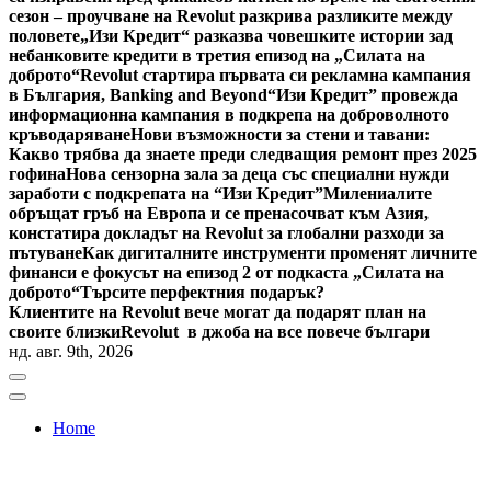
сезон – проучване на Revolut разкрива разликите между
половете
„Изи Кредит“ разказва човешките истории зад
небанковите кредити в третия епизод на „Силата на
доброто“
Revolut стартира първата си рекламна кампания
в България, Banking and Beyond
“Изи Кредит” провежда
информационна кампания в подкрепа на доброволното
кръводаряване
Нови възможности за стени и тавани:
Какво трябва да знаете преди следващия ремонт през 2025
гофина
Нова сензорна зала за деца със специални нужди
заработи с подкрепата на “Изи Кредит”
Милениалите
обръщат гръб на Европа и се пренасочват към Азия,
констатира докладът на Revolut за глобални разходи за
пътуване
Как дигиталните инструменти променят личните
финанси е фокусът на епизод 2 от подкаста „Силата на
доброто“
Търсите перфектния подарък?
Клиентите на Revolut вече могат да подарят план на
своите близки
Revolut в джоба на все повече българи
нд. авг. 9th, 2026
Home
Bulgaria News