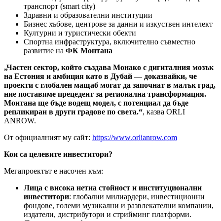
транспорт (smart city)
Здравни и образователни институции
Бизнес хъбове, центрове за данни и изкуствен интелект
Културни и туристически обекти
Спортна инфраструктура, включително съвместно
развитие на
ФК Монтана
„Частен сектор, който създава Монако с дигиталния мозък
на Естония и амбиция като в Дубай — доказвайки, че
проекти с глобален мащаб могат да започнат в малък град,
ние поставяме прецедент за регионална трансформация.
Монтана ще бъде водещ модел, с потенциал да бъде
репликиран в други градове по света.“
, казва ORLI
ANROW.
От официалният му сайт:
https://www.orlianrow.com
Кои са целевите инвеститори?
Мегапроектът е насочен към:
Лица с висока нетна стойност и институционални
инвеститори
: глобални милиардери, инвестиционни
фондове, големи музикални и развлекателни компании,
издатели, дистрибутори и стрийминг платформи.