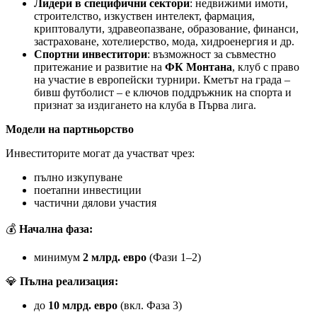
Лидери в специфични сектори
: недвижими имоти,
строителство, изкуствен интелект, фармация,
криптовалути, здравеопазване, образование, финанси,
застраховане, хотелиерство, мода, хидроенергия и др.
Спортни инвеститори
: възможност за съвместно
притежание и развитие на
ФК Монтана
, клуб с право
на участие в европейски турнири. Кметът на града –
бивш футболист – е ключов поддръжник на спорта и
признат за издигането на клуба в Първа лига.
Модели на партньорство
Инвеститорите могат да участват чрез:
пълно изкупуване
поетапни инвестиции
частични дялови участия
💰
Начална фаза:
минимум
2 млрд. евро
(Фази 1–2)
💎
Пълна реализация:
до
10 млрд. евро
(вкл. Фаза 3)