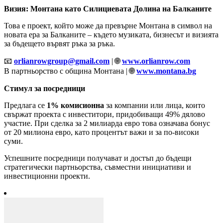
Визия: Монтана като Силициевата Долина на Балканите
Това е проект, който може да превърне Монтана в символ на
новата ера за Балканите – където музиката, бизнесът и визията
за бъдещето вървят ръка за ръка.
📧
orlianrowgroup@gmail.com
| 🌐
www.orlianrow.com
В партньорство с община Монтана | 🌐
www.montana.bg
Стимул за посредници
Предлага се
1% комисионна
за компании или лица, които
свържат проекта с инвеститори, придобиващи 49% дялово
участие. При сделка за 2 милиарда евро това означава бонус
от 20 милиона евро, като процентът важи и за по-високи
суми.
Успешните посредници получават и достъп до бъдещи
стратегически партньорства, съвместни инициативи и
инвестиционни проекти.