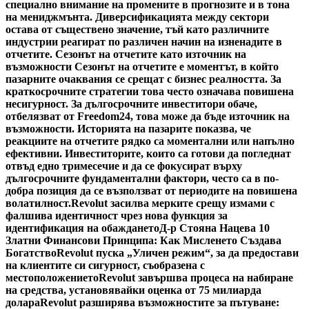
специално внимание на промените в прогнозите и в тона
на мениджмънта. Диверсификацията между сектори
остава от съществено значение, тъй като различните
индустрии реагират по различен начин на изненадите в
отчетите. Сезонът на отчетите като източник на
възможности Сезонът на отчетите е моментът, в който
пазарните очаквания се срещат с бизнес реалността. За
краткосрочните стратегии това често означава повишена
несигурност. За дългосрочните инвеститори обаче,
отбелязват от Freedom24, това може да бъде източник на
възможности. Историята на пазарите показва, че
реакциите на отчетите рядко са моментални или напълно
ефективни. Инвеститорите, които са готови да погледнат
отвъд едно тримесечие и да се фокусират върху
дългосрочните фундаментални фактори, често са в по-
добра позиция да се възползват от периодите на повишена
волатилност.
Revolut засилва мерките срещу измами с
фалшива идентичност чрез нова функция за
идентификация на обаждането
Д-р Стояна Нацева 10
Златни Финансови Принципа: Как Мисленето Създава
Богатство
Revolut пуска „Уличен режим“, за да предостави
на клиентите си сигурност, съобразена с
местоположението
Revolut завършва процеса на набиране
на средства, установявайки оценка от 75 милиарда
долара
Revolut разширява възможностите за пътуване: