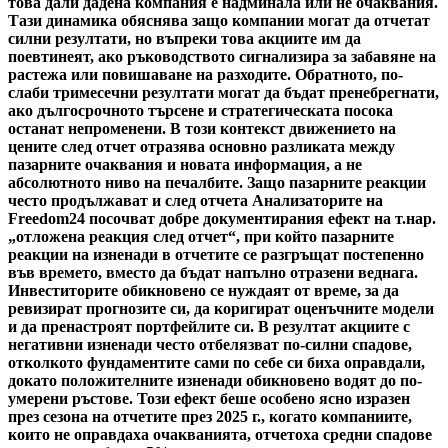
това дали дадена компания е надминала или не очаквания.
Тази динамика обяснява защо компании могат да отчетат
силни резултати, но въпреки това акциите им да
поевтинеят, ако ръководството сигнализира за забавяне на
растежа или повишаване на разходите. Обратното, по-
слаби тримесечни резултати могат да бъдат пренебрегнати,
ако дългосрочното търсене и стратегическата посока
останат непроменени. В този контекст движението на
цените след отчет отразява основно разликата между
пазарните очаквания и новата информация, а не
абсолютното ниво на печалбите. Защо пазарните реакции
често продължават и след отчета Анализаторите на
Freedom24 посочват добре документирания ефект на т.нар.
„отложена реакция след отчет“, при който пазарните
реакции на изненади в отчетите се разгръщат постепенно
във времето, вместо да бъдат напълно отразени веднага.
Инвеститорите обикновено се нуждаят от време, за да
ревизират прогнозите си, да коригират оценъчните модели
и да пренастроят портфейлите си. В резултат акциите с
негативни изненади често отбелязват по-силни спадове,
отколкото фундаментите сами по себе си биха оправдали,
докато положителните изненади обикновено водят до по-
умерени ръстове. Този ефект беше особено ясно изразен
през сезона на отчетите през 2025 г., когато компаниите,
които не оправдаха очакванията, отчетоха средни спадове