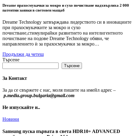
Dreame прахосмукачки за мокро и сухо почистване надхвърлиха 2 000
патентни заявки в световен мащаб
Dreame Technology затвърждава лидерството си в иновациите
при прахосмукачките за мокро и сухо
почистване,стимулирайки развитието на интелигентното
почистване на подове Dreame Technology обяви, че
направлението ѝ за прахосмукачки за мокро…
Продължи да четеш
Търсене
Търсене
За Контакт
За да се свържете с нас, моля пишете на имейл адрес –
p.media.group.bulgaria@gmail.com
Не изпускайте и..
Новини
Samsung пуска първата в света HDR10+ ADVANCED