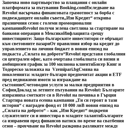
Започва ново партньорство за плащания с онлайн
платформата за пътувания Booking.com
Изследване на
Revolut насърчава финансовата грамотност за борба с
подвеждащите онлайн съвети
„Изи Кредит“ открива
празничния сезон с големи промоционални
кампании
Revolut получи зелена светлина за стартиране на
банкови операции в Мексико
Инфлацията срещу
инвестициите: Защо българските инвеститори се обръщат
към световните пазари
От правилния избор на кредит до
управлението на личния бюджет в новия епизод на
подкаста „Силата на доброто“
Revolut представя глобалния
си централен офис, като очертава глобалната си визия и
амбициозен график за 100 милиона клиенти
Бисер Кинг и
Тодореско заложиха на Vzemipari.bg
Смяна на
поколенията: младите българи предпочитат акции и ETF
пред недвижими имоти за изграждане на
състояние
Счетоводни услуги за малки предприятия в
София
Доклад за летните пътувания на Revolut: Българите
изпразниха сметките си в Revolut на почивка в Гърция
Стартира новата есенна кампания „Ти си героят в тази
история“ с награден фонд от 10 000 лв
В новия епизод на
„Силата на доброто“ – как „Изи Кредит“ подкрепя
служителите си и инвестира в младите таланти
Българите
са изправени пред финансов натиск по време на сватбения
сезон – проучване на Revolut разкрива разликите между