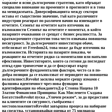
маржове и ясни дългосрочни стратегии, като обръщат
специално внимание на промените в прогнозите и в тона
на мениджмънта. Диверсификацията между сектори
остава от съществено значение, тъй като различните
индустрии реагират по различен начин на изненадите в
отчетите. Сезонът на отчетите като източник на
възможности Сезонът на отчетите е моментът, в който
пазарните очаквания се срещат с бизнес реалността. За
краткосрочните стратегии това често означава повишена
несигурност. За дългосрочните инвеститори обаче,
отбелязват от Freedom24, това може да бъде източник на
възможности. Историята на пазарите показва, че
реакциите на отчетите рядко са моментални или напълно
ефективни. Инвеститорите, които са готови да погледнат
отвъд едно тримесечие и да се фокусират върху
дългосрочните фундаментални фактори, често са в по-
добра позиция да се възползват от периодите на повишена
волатилност.
Revolut засилва мерките срещу измами с
фалшива идентичност чрез нова функция за
идентификация на обаждането
Д-р Стояна Нацева 10
Златни Финансови Принципа: Как Мисленето Създава
Богатство
Revolut пуска „Уличен режим“, за да предостави
на клиентите си сигурност, съобразена с
местоположението
Revolut завършва процеса на набиране
на средства, установявайки оценка от 75 милиарда