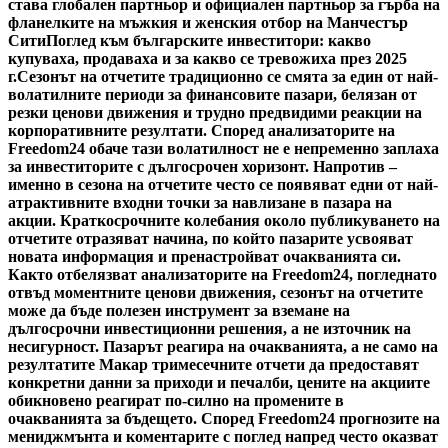
става глобален партньор и официален партньор за гърба на
фланелките на мъжкия и женския отбор на Манчестър
Сити
Поглед към българските инвеститори: какво
купуваха, продаваха и за какво се тревожиха през 2025
г.
Сезонът на отчетите традиционно се смята за един от най-
волатилните периоди за финансовите пазари, белязан от
резки ценови движения и трудно предвидими реакции на
корпоративните резултати. Според анализаторите на
Freedom24 обаче тази волатилност не е непременно заплаха
за инвеститорите с дългосрочен хоризонт. Напротив –
именно в сезона на отчетите често се появяват едни от най-
атрактивните входни точки за навлизане в пазара на
акции. Краткосрочните колебания около публикуването на
отчетите отразяват начина, по който пазарите усвояват
новата информация и пренастройват очакванията си.
Както отбелязват анализаторите на Freedom24, погледнато
отвъд моментните ценови движения, сезонът на отчетите
може да бъде полезен инструмент за вземане на
дългосрочни инвестиционни решения, а не източник на
несигурност. Пазарът реагира на очакванията, а не само на
резултатите Макар тримесечните отчети да предоставят
конкретни данни за приходи и печалби, цените на акциите
обикновено реагират по-силно на промените в
очакванията за бъдещето. Според Freedom24 прогнозите на
мениджмънта и коментарите с поглед напред често оказват