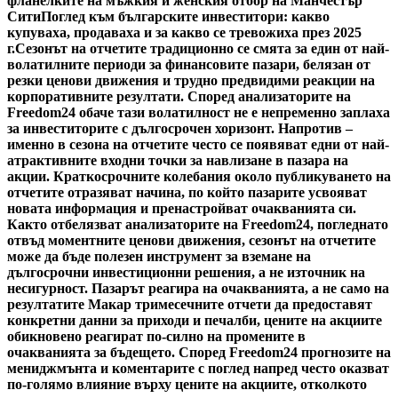
фланелките на мъжкия и женския отбор на Манчестър
Сити
Поглед към българските инвеститори: какво
купуваха, продаваха и за какво се тревожиха през 2025
г.
Сезонът на отчетите традиционно се смята за един от най-
волатилните периоди за финансовите пазари, белязан от
резки ценови движения и трудно предвидими реакции на
корпоративните резултати. Според анализаторите на
Freedom24 обаче тази волатилност не е непременно заплаха
за инвеститорите с дългосрочен хоризонт. Напротив –
именно в сезона на отчетите често се появяват едни от най-
атрактивните входни точки за навлизане в пазара на
акции. Краткосрочните колебания около публикуването на
отчетите отразяват начина, по който пазарите усвояват
новата информация и пренастройват очакванията си.
Както отбелязват анализаторите на Freedom24, погледнато
отвъд моментните ценови движения, сезонът на отчетите
може да бъде полезен инструмент за вземане на
дългосрочни инвестиционни решения, а не източник на
несигурност. Пазарът реагира на очакванията, а не само на
резултатите Макар тримесечните отчети да предоставят
конкретни данни за приходи и печалби, цените на акциите
обикновено реагират по-силно на промените в
очакванията за бъдещето. Според Freedom24 прогнозите на
мениджмънта и коментарите с поглед напред често оказват
по-голямо влияние върху цените на акциите, отколкото