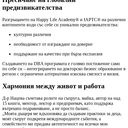
предизвикателства
Разгръщането на Happy Life Academy® и IAPTC® на различни
континенти води със себе си уникални предизвикателства:
културни различия
необходимост от изграждане на доверие
поддържане на качество при бърза експанзия
Създаването на DBA програмата е голямо постижение само
по себе си – интегрирането на докторско бизнес образование в
регион с ограничени алтернативи изисква смелост и визия.
Хармония между живот и работа
Д-р Нацева съчетава ролите на съпруга, майка, автор на над
15 книги, ментор, лектор и предприемач, като поддържа
вътрешно подравняване, а не просто баланс.
„Моята дъщеря ме вдъхновява да създавам практики за деца,
моят съпруг подкрепя международните събития, а
семейството ми придава автентичност на всички мои