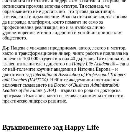
системната психология и лидерското развитие ѝ разкрива, че
истинската промяна започва отвътре. Тя осъзнава, че
образованието не е достатъчно – то трябва да мотивира
растеж, сила и вдъхновение. Водена от тази визия, тя започва
да изгражда платформи, които помагат не само за
професионална реализация, но и за дълбоко лично
удовлетворение, етично лидерство и устойчив принос към
обществото.
Д-р Нацева е уважаван предприемач, автор, лектор и ментор,
както и трансформационен лидер, чиято работа е повлияла на
повече от 100 000 студенти в над 40 държави. Тя е основател и
главен изпълнителен директор на
Happy Life Academy®
– една
от най-големите коучинг академии в Източна Европа – и
двигателят зад
International Association of Professional Trainers
and Coaches (IAPTC®)
. Нейните академични постижения
включват създаването на
Doctor of Business Administration:
Leaders of the Future (DBA)
– първата по рода си докторска
програма в България, която съчетава академична строгост и
практическо лидерско развитие.
Вдъхновението зад Happy Life