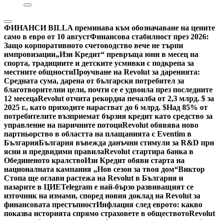
ФИНАНСИ
BILLA преминава към обозначаване на цените
само в евро от 10 август
Финансова стабилност през 2026:
Защо корпоративното счетоводство вече не търпи
импровизации
„Изи Кредит“ превръща юни в месец на
спорта, традициите и детските усмивки с подкрепа за
местните общности
Проучване на Revolut за даренията:
Средната сума, дарена от български потребител за
благотворителни цели, почти се е удвоила през последните
12 месеца
Revolut отчита рекордна печалба от 2,3 млрд. $ за
2025 г., като приходите нарастват до 6 млрд. $
Над 85% от
потребителите възприемат бързия кредит като средство за
управление на паричните потоци
Revolut обявява ново
партньорство в областта на плащанията с Eventim в
България
България въвежда данъчни стимули за R&D при
ясни и предвидими правила
Revolut стартира банка в
Обединеното кралство
Изи Кредит обяви старта на
националната кампания „Нов сезон за твоя дом“
Виктор
Стопа ще оглави растежа на Revolut в България и
пазарите в ЦИЕ
Telegram е най-бързо развиващият се
източник на измами, според новия доклад на Revolut за
финансовата престъпност
Инфлация след еврото: какво
показва историята спрямо страховете в обществото
Revolut