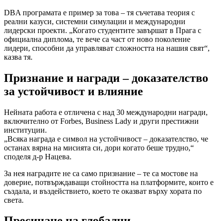
DBA програмата е пример за това – тя съчетава теория с
реални казуси, системни симулации и международни
лидерски проекти. „Когато студентите завършат в Прага с
официална диплома, те вече са част от ново поколение
лидери, способни да управляват сложността на нашия свят“,
казва тя.
Признание и награди – доказателство
за устойчивост и влияние
Нейната работа е отличена с над 30 международни награди,
включително от Forbes, Business Lady и други престижни
институции.
„Всяка награда е символ на устойчивост – доказателство, че
останах вярна на мисията си, дори когато беше трудно,“
споделя д-р Нацева.
За нея наградите не са само признание – те са мостове на
доверие, потвърждаващи стойността на платформите, които е
създала, и въздействието, което те оказват върху хората по
света.
Пресичане на глобални