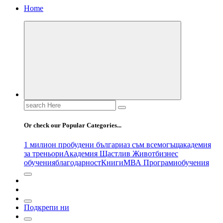
Home
Search
for:
Or check our Popular Categories...
1 милион пробудени българи
аз съм всемогъщ
академия
за треньори
Академия Щастлив Живот
бизнес
обучения
благодарност
Книги
МВА Програми
обучения
Подкрепи ни