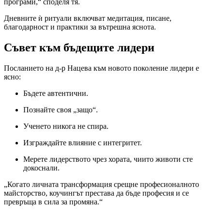
програми,“ споделя тя.
Дневните ѝ ритуали включват медитация, писане,
благодарност и практики за вътрешна яснота.
Съвет към бъдещите лидери
Посланието на д-р Нацева към новото поколение лидери е
ясно:
Бъдете автентични.
Познайте своя „защо“.
Ученето никога не спира.
Изграждайте влияние с интегритет.
Мерете лидерството чрез хората, чиито животи сте
докоснали.
„Когато личната трансформация срещне професионалното
майсторство, коучингът престава да бъде професия и се
превръща в сила за промяна.“