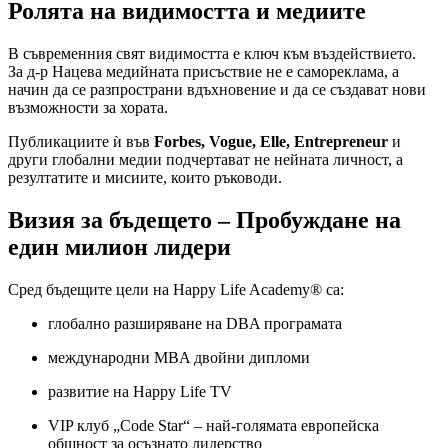
Ролята на видимостта и медиите
В съвременния свят видимостта е ключ към въздействието.
За д-р Нацева медийната присъствие не е самореклама, а
начин да се разпространи вдъхновение и да се създават нови
възможности за хората.
Публикациите ѝ във
Forbes, Vogue, Elle, Entrepreneur
и
други глобални медии подчертават не нейната личност, а
резултатите и мисиите, които ръководи.
Визия за бъдещето – Пробуждане на
един милион лидери
Сред бъдещите цели на Happy Life Academy® са:
глобално разширяване на DBA програмата
международни MBA двойни дипломи
развитие на Happy Life TV
VIP клуб „Code Star“ – най-голямата европейска
общност за осъзнато лидерство