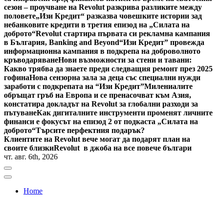
сезон – проучване на Revolut разкрива разликите между
половете
„Изи Кредит“ разказва човешките истории зад
небанковите кредити в третия епизод на „Силата на
доброто“
Revolut стартира първата си рекламна кампания
в България, Banking and Beyond
“Изи Кредит” провежда
информационна кампания в подкрепа на доброволното
кръводаряване
Нови възможности за стени и тавани:
Какво трябва да знаете преди следващия ремонт през 2025
гофина
Нова сензорна зала за деца със специални нужди
заработи с подкрепата на “Изи Кредит”
Милениалите
обръщат гръб на Европа и се пренасочват към Азия,
констатира докладът на Revolut за глобални разходи за
пътуване
Как дигиталните инструменти променят личните
финанси е фокусът на епизод 2 от подкаста „Силата на
доброто“
Търсите перфектния подарък?
Клиентите на Revolut вече могат да подарят план на
своите близки
Revolut в джоба на все повече българи
чт. авг. 6th, 2026
Home
Bulgaria News