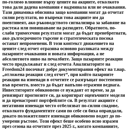
по-голямо влияние върху цените на акциите, отколкото
това дали дадена компания е надминала или не очаквания.
Тази динамика обяснява защо компании могат да отчетат
силни резултати, но въпреки това акциите им да
поевтинеят, ако ръководството сигнализира за забавяне на
растежа или повишаване на разходите. Обратното, по-
слаби тримесечни резултати могат да бъдат пренебрегнати,
ако дългосрочното търсене и стратегическата посока
останат непроменени. В този контекст движението на
цените след отчет отразява основно разликата между
пазарните очаквания и новата информация, а не
абсолютното ниво на печалбите. Защо пазарните реакции
често продължават и след отчета Анализаторите на
Freedom24 посочват добре документирания ефект на т.нар.
„отложена реакция след отчет“, при който пазарните
реакции на изненади в отчетите се разгръщат постепенно
във времето, вместо да бъдат напълно отразени веднага.
Инвеститорите обикновено се нуждаят от време, за да
ревизират прогнозите си, да коригират оценъчните модели
и да пренастроят портфейлите си. В резултат акциите с
негативни изненади често отбелязват по-силни спадове,
отколкото фундаментите сами по себе си биха оправдали,
докато положителните изненади обикновено водят до по-
умерени ръстове. Този ефект беше особено ясно изразен
през сезона на отчетите през 2025 г., когато компаниите,