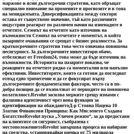
маржове и ясни дългосрочни стратегии, като обръщат
специално внимание на промените в прогнозите и в тона
на мениджмънта. Диверсификацията между сектори
остава от съществено значение, тъй като различните
индустрии реагират по различен начин на изненадите в
отчетите. Сезонът на отчетите като източник на
възможности Сезонът на отчетите е моментът, в който
пазарните очаквания се срещат с бизнес реалността. За
краткосрочните стратегии това често означава повишена
несигурност. За дългосрочните инвеститори обаче,
отбелязват от Freedom24, това може да бъде източник на
възможности. Историята на пазарите показва, че
реакциите на отчетите рядко са моментални или напълно
ефективни. Инвеститорите, които са готови да погледнат
отвъд едно тримесечие и да се фокусират върху
дългосрочните фундаментални фактори, често са в по-
добра позиция да се възползват от периодите на повишена
волатилност.
Revolut засилва мерките срещу измами с
фалшива идентичност чрез нова функция за
идентификация на обаждането
Д-р Стояна Нацева 10
Златни Финансови Принципа: Как Мисленето Създава
Богатство
Revolut пуска „Уличен режим“, за да предостави
на клиентите си сигурност, съобразена с
местоположението
Revolut завършва процеса на набиране
на средства, установявайки оценка от 75 милиарда