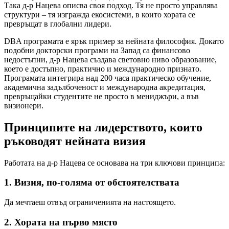
Така д-р Нацева описва своя подход. Тя не просто управлява
структури – тя изгражда екосистеми, в които хората се
превръщат в глобални лидери.
DBA програмата е ярък пример за нейната философия. Докато
подобни докторски програми на Запад са финансово
недостъпни, д-р Нацева създава световно ниво образование,
което е достъпно, практично и международно признато.
Програмата интегрира над 200 часа практическо обучение,
академична задълбоченост и международна акредитация,
превръщайки студентите не просто в мениджъри, а във
визионери.
Принципите на лидерството, които
ръководят нейната визия
Работата на д-р Нацева се основава на три ключови принципа:
1. Визия, по-голяма от обстоятелствата
Да мечтаеш отвъд ограниченията на настоящето.
2. Хората на първо място