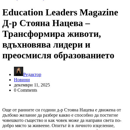
Education Leaders Magazine
Д-р Стояна Нацева –
Трансформира животи,
вдъхновява лидери и
преосмисля образованието
Редактор
Новини
декември 11, 2025
0 Comments
Още от ранните си години д-р Стояна Нацева е движена от
дълбоко желание да разбере какво е способно да постигне
човешкото същество и как човек може да направи света по-
добро място за живеене. Опитът ѝ в личното изцеление,