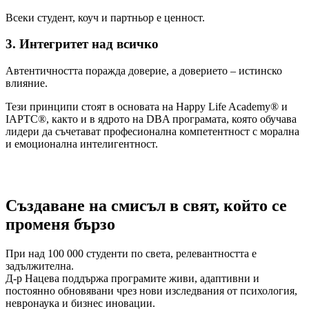
Всеки студент, коуч и партньор е ценност.
3. Интегритет над всичко
Автентичността поражда доверие, а доверието – истинско
влияние.
Тези принципи стоят в основата на Happy Life Academy® и
IAPTC®, както и в ядрото на DBA програмата, която обучава
лидери да съчетават професионална компетентност с морална
и емоционална интелигентност.
Създаване на смисъл в свят, който се
променя бързо
При над 100 000 студенти по света, релевантността е
задължителна.
Д-р Нацева поддържа програмите живи, адаптивни и
постоянно обновявани чрез нови изследвания от психология,
невронаука и бизнес иновации.