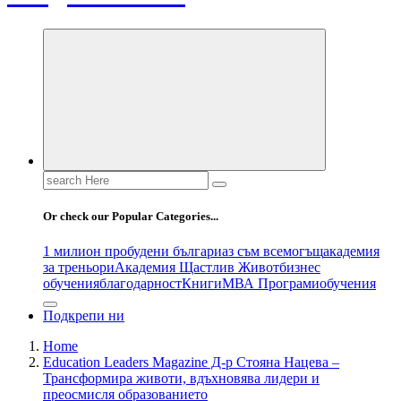
Search
for:
Or check our Popular Categories...
1 милион пробудени българи
аз съм всемогъщ
академия
за треньори
Академия Щастлив Живот
бизнес
обучения
благодарност
Книги
МВА Програми
обучения
Подкрепи ни
Home
Education Leaders Magazine Д-р Стояна Нацева –
Трансформира животи, вдъхновява лидери и
преосмисля образованието