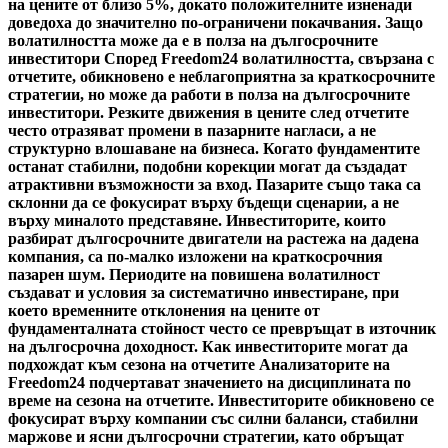
на цените от близо 5%, докато положителните изненади
доведоха до значително по-ограничени покачвания. Защо
волатилността може да е в полза на дългосрочните
инвеститори Според Freedom24 волатилността, свързана с
отчетите, обикновено е неблагоприятна за краткосрочните
стратегии, но може да работи в полза на дългосрочните
инвеститори. Резките движения в цените след отчетите
често отразяват промени в пазарните нагласи, а не
структурно влошаване на бизнеса. Когато фундаментите
останат стабилни, подобни корекции могат да създадат
атрактивни възможности за вход. Пазарите също така са
склонни да се фокусират върху бъдещи сценарии, а не
върху миналото представяне. Инвеститорите, които
разбират дългосрочните двигатели на растежа на дадена
компания, са по-малко изложени на краткосрочния
пазарен шум. Периодите на повишена волатилност
създават и условия за систематично инвестиране, при
което временните отклонения на цените от
фундаменталната стойност често се превръщат в източник
на дългосрочна доходност. Как инвеститорите могат да
подхождат към сезона на отчетите Анализаторите на
Freedom24 подчертават значението на дисциплината по
време на сезона на отчетите. Инвеститорите обикновено се
фокусират върху компании със силни баланси, стабилни
маржове и ясни дългосрочни стратегии, като обръщат