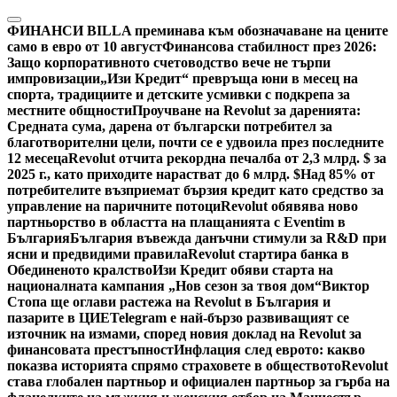
Skip
to
ФИНАНСИ
BILLA преминава към обозначаване на цените
content
само в евро от 10 август
Финансова стабилност през 2026:
Защо корпоративното счетоводство вече не търпи
импровизации
„Изи Кредит“ превръща юни в месец на
спорта, традициите и детските усмивки с подкрепа за
местните общности
Проучване на Revolut за даренията:
Средната сума, дарена от български потребител за
благотворителни цели, почти се е удвоила през последните
12 месеца
Revolut отчита рекордна печалба от 2,3 млрд. $ за
2025 г., като приходите нарастват до 6 млрд. $
Над 85% от
потребителите възприемат бързия кредит като средство за
управление на паричните потоци
Revolut обявява ново
партньорство в областта на плащанията с Eventim в
България
България въвежда данъчни стимули за R&D при
ясни и предвидими правила
Revolut стартира банка в
Обединеното кралство
Изи Кредит обяви старта на
националната кампания „Нов сезон за твоя дом“
Виктор
Стопа ще оглави растежа на Revolut в България и
пазарите в ЦИЕ
Telegram е най-бързо развиващият се
източник на измами, според новия доклад на Revolut за
финансовата престъпност
Инфлация след еврото: какво
показва историята спрямо страховете в обществото
Revolut
става глобален партньор и официален партньор за гърба на