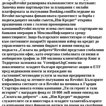
долара
Revolut разширява възможностите за пътуване:
Започва ново партньорство за плащания с онлайн
платформата за пътувания Booking.com
Изследване на
Revolut насърчава финансовата грамотност за борба с
подвеждащите онлайн съвети
„Изи Кредит“ открива
празничния сезон с големи промоционални
кампании
Revolut получи зелена светлина за стартиране на
банкови операции в Мексико
Инфлацията срещу
инвестициите: Защо българските инвеститори се обръщат
към световните пазари
От правилния избор на кредит до
управлението на личния бюджет в новия епизод на
подкаста „Силата на доброто“
Revolut представя глобалния
си централен офис, като очертава глобалната си визия и
амбициозен график за 100 милиона клиенти
Бисер Кинг и
Тодореско заложиха на Vzemipari.bg
Смяна на
поколенията: младите българи предпочитат акции и ETF
пред недвижими имоти за изграждане на
състояние
Счетоводни услуги за малки предприятия в
София
Доклад за летните пътувания на Revolut: Българите
изпразниха сметките си в Revolut на почивка в Гърция
Стартира новата есенна кампания „Ти си героят в тази
история“ с награден фонд от 10 000 лв
В новия епизод на
„Силата на доброто“ – как „Изи Кредит“ подкрепя
служителите си и инвестира в младите таланти
Българите
са изправени пред финансов натиск по време на сватбения