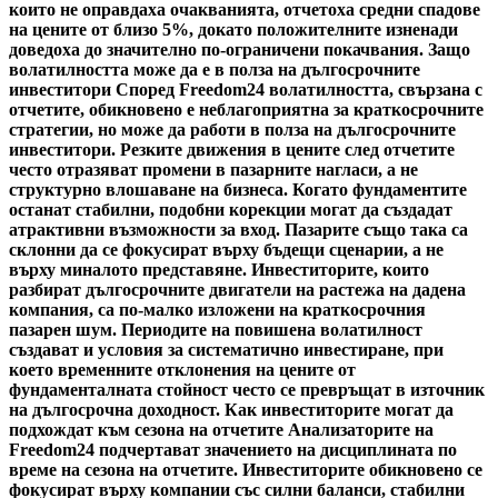
които не оправдаха очакванията, отчетоха средни спадове
на цените от близо 5%, докато положителните изненади
доведоха до значително по-ограничени покачвания. Защо
волатилността може да е в полза на дългосрочните
инвеститори Според Freedom24 волатилността, свързана с
отчетите, обикновено е неблагоприятна за краткосрочните
стратегии, но може да работи в полза на дългосрочните
инвеститори. Резките движения в цените след отчетите
често отразяват промени в пазарните нагласи, а не
структурно влошаване на бизнеса. Когато фундаментите
останат стабилни, подобни корекции могат да създадат
атрактивни възможности за вход. Пазарите също така са
склонни да се фокусират върху бъдещи сценарии, а не
върху миналото представяне. Инвеститорите, които
разбират дългосрочните двигатели на растежа на дадена
компания, са по-малко изложени на краткосрочния
пазарен шум. Периодите на повишена волатилност
създават и условия за систематично инвестиране, при
което временните отклонения на цените от
фундаменталната стойност често се превръщат в източник
на дългосрочна доходност. Как инвеститорите могат да
подхождат към сезона на отчетите Анализаторите на
Freedom24 подчертават значението на дисциплината по
време на сезона на отчетите. Инвеститорите обикновено се
фокусират върху компании със силни баланси, стабилни