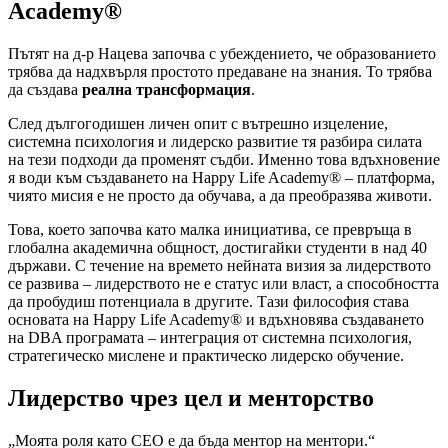
Academy®
Пътят на д-р Нацева започва с убеждението, че образованието
трябва да надхвърля простото предаване на знания. То трябва
да създава
реална трансформация
.
След дългогодишен личен опит с вътрешно изцеление,
системна психология и лидерско развитие тя разбира силата
на тези подходи да променят съдби. Именно това вдъхновение
я води към създаването на Happy Life Academy® – платформа,
чиято мисия е не просто да обучава, а да преобразява животи.
Това, което започва като малка инициатива, се превръща в
глобална академична общност, достигайки студенти в над 40
държави. С течение на времето нейната визия за лидерството
се развива – лидерството не е статус или власт, а способността
да пробудиш потенциала в другите. Тази философия става
основата на Happy Life Academy® и вдъхновява създаването
на DBA програмата – интеграция от системна психология,
стратегическо мислене и практическо лидерско обучение.
Лидерство чрез цел и менторство
„Моята роля като CEO е да бъда ментор на ментори.“