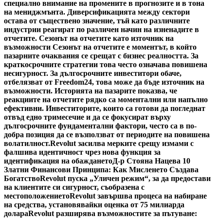
специално внимание на промените в прогнозите и в тона
на мениджмънта. Диверсификацията между сектори
остава от съществено значение, тъй като различните
индустрии реагират по различен начин на изненадите в
отчетите. Сезонът на отчетите като източник на
възможности Сезонът на отчетите е моментът, в който
пазарните очаквания се срещат с бизнес реалността. За
краткосрочните стратегии това често означава повишена
несигурност. За дългосрочните инвеститори обаче,
отбелязват от Freedom24, това може да бъде източник на
възможности. Историята на пазарите показва, че
реакциите на отчетите рядко са моментални или напълно
ефективни. Инвеститорите, които са готови да погледнат
отвъд едно тримесечие и да се фокусират върху
дългосрочните фундаментални фактори, често са в по-
добра позиция да се възползват от периодите на повишена
волатилност.
Revolut засилва мерките срещу измами с
фалшива идентичност чрез нова функция за
идентификация на обаждането
Д-р Стояна Нацева 10
Златни Финансови Принципа: Как Мисленето Създава
Богатство
Revolut пуска „Уличен режим“, за да предостави
на клиентите си сигурност, съобразена с
местоположението
Revolut завършва процеса на набиране
на средства, установявайки оценка от 75 милиарда
долара
Revolut разширява възможностите за пътуване: