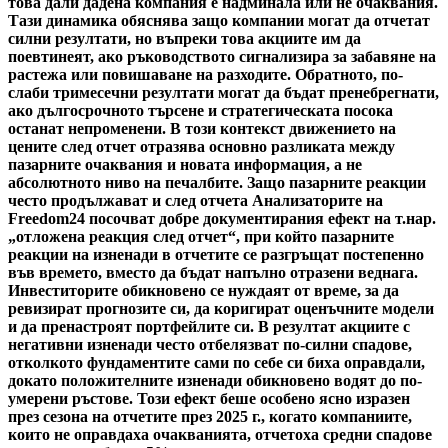
това дали дадена компания е надминала или не очаквания.
Тази динамика обяснява защо компании могат да отчетат
силни резултати, но въпреки това акциите им да
поевтинеят, ако ръководството сигнализира за забавяне на
растежа или повишаване на разходите. Обратното, по-
слаби тримесечни резултати могат да бъдат пренебрегнати,
ако дългосрочното търсене и стратегическата посока
останат непроменени. В този контекст движението на
цените след отчет отразява основно разликата между
пазарните очаквания и новата информация, а не
абсолютното ниво на печалбите. Защо пазарните реакции
често продължават и след отчета Анализаторите на
Freedom24 посочват добре документирания ефект на т.нар.
„отложена реакция след отчет“, при който пазарните
реакции на изненади в отчетите се разгръщат постепенно
във времето, вместо да бъдат напълно отразени веднага.
Инвеститорите обикновено се нуждаят от време, за да
ревизират прогнозите си, да коригират оценъчните модели
и да пренастроят портфейлите си. В резултат акциите с
негативни изненади често отбелязват по-силни спадове,
отколкото фундаментите сами по себе си биха оправдали,
докато положителните изненади обикновено водят до по-
умерени ръстове. Този ефект беше особено ясно изразен
през сезона на отчетите през 2025 г., когато компаниите,
които не оправдаха очакванията, отчетоха средни спадове