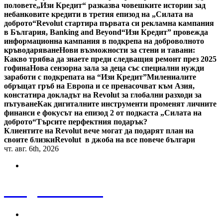
половете
„Изи Кредит“ разказва човешките истории зад
небанковите кредити в третия епизод на „Силата на
доброто“
Revolut стартира първата си рекламна кампания
в България, Banking and Beyond
“Изи Кредит” провежда
информационна кампания в подкрепа на доброволното
кръводаряване
Нови възможности за стени и тавани:
Какво трябва да знаете преди следващия ремонт през 2025
гофина
Нова сензорна зала за деца със специални нужди
заработи с подкрепата на “Изи Кредит”
Милениалите
обръщат гръб на Европа и се пренасочват към Азия,
констатира докладът на Revolut за глобални разходи за
пътуване
Как дигиталните инструменти променят личните
финанси е фокусът на епизод 2 от подкаста „Силата на
доброто“
Търсите перфектния подарък?
Клиентите на Revolut вече могат да подарят план на
своите близки
Revolut в джоба на все повече българи
чт. авг. 6th, 2026
Bulgaria News