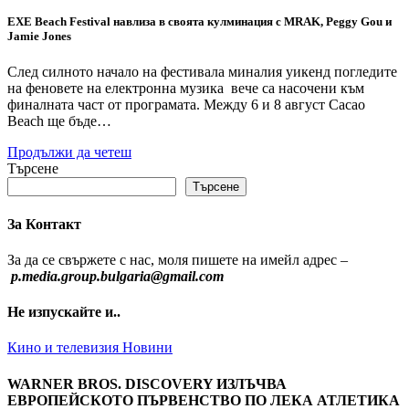
EXE Beach Festival навлиза в своята кулминация с MRAK, Peggy Gou и
Jamie Jones
След силното начало на фестивала миналия уикенд погледите
на феновете на електронна музика вече са насочени към
финалната част от програмата. Между 6 и 8 август Cacao
Beach ще бъде…
Продължи да четеш
Търсене
Търсене
За Контакт
За да се свържете с нас, моля пишете на имейл адрес –
p.media.group.bulgaria@gmail.com
Не изпускайте и..
Кино и телевизия
Новини
WARNER BROS. DISCOVERY ИЗЛЪЧВА
ЕВРОПЕЙСКОТО ПЪРВЕНСТВО ПО ЛЕКА АТЛЕТИКА