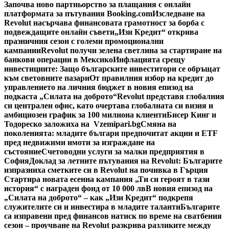
Започва ново партньорство за плащания с онлайн
платформата за пътувания Booking.com
Изследване на
Revolut насърчава финансовата грамотност за борба с
подвеждащите онлайн съвети
„Изи Кредит“ открива
празничния сезон с големи промоционални
кампании
Revolut получи зелена светлина за стартиране на
банкови операции в Мексико
Инфлацията срещу
инвестициите: Защо българските инвеститори се обръщат
към световните пазари
От правилния избор на кредит до
управлението на личния бюджет в новия епизод на
подкаста „Силата на доброто“
Revolut представя глобалния
си централен офис, като очертава глобалната си визия и
амбициозен график за 100 милиона клиенти
Бисер Кинг и
Тодореско заложиха на Vzemipari.bg
Смяна на
поколенията: младите българи предпочитат акции и ETF
пред недвижими имоти за изграждане на
състояние
Счетоводни услуги за малки предприятия в
София
Доклад за летните пътувания на Revolut: Българите
изпразниха сметките си в Revolut на почивка в Гърция
Стартира новата есенна кампания „Ти си героят в тази
история“ с награден фонд от 10 000 лв
В новия епизод на
„Силата на доброто“ – как „Изи Кредит“ подкрепя
служителите си и инвестира в младите таланти
Българите
са изправени пред финансов натиск по време на сватбения
сезон – проучване на Revolut разкрива разликите между