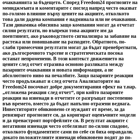
очакванията за бъдещето. Според Freedom24 прогнозите на
мениджмънта и коментарите с поглед напред често оказват
по-голямо влияние върху цените на акциите, отколкото
това дали дадена компания е надминала или не очаквания.
Тази динамика обяснява защо компании могат да отчетат
силни резултати, но въпреки това акциите им да
поевтинеят, ако ръководството сигнализира за забавяне на
растежа или повишаване на разходите. Обратното, по-
слаби тримесечни резултати могат да бъдат пренебрегнати,
ако дългосрочното търсене и стратегическата посока
останат непроменени. В този контекст движението на
цените след отчет отразява основно разликата между
пазарните очаквания и новата информация, а не
абсолютното ниво на печалбите. Защо пазарните реакции
често продължават и след отчета Анализаторите на
Freedom24 посочват добре документирания ефект на т.нар.
„отложена реакция след отчет“, при който пазарните
реакции на изненади в отчетите се разгръщат постепенно
във времето, вместо да бъдат напълно отразени веднага.
Инвеститорите обикновено се нуждаят от време, за да
ревизират прогнозите си, да коригират оценъчните модели
и да пренастроят портфейлите си. В резултат акциите с
негативни изненади често отбелязват по-силни спадове,
отколкото фундаментите сами по себе си биха оправдали,
докато положителните изненади обикновено водят до по-