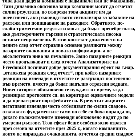
това дали дадена компания е надминала или не очаквания.
Тази динамика обяснява защо компании могат да отчетат
силни резултати, но въпреки това акциите им да
поевтинеят, ако ръководството сигнализира за забавяне на
растежа или повишаване на разходите. Обратното, по-
слаби тримесечни резултати могат да бъдат пренебрегнати,
ако дългосрочното търсене и стратегическата посока
останат непроменени. В този контекст движението на
цените след отчет отразява основно разликата между
пазарните очаквания и новата информация, а не
абсолютното ниво на печалбите. Защо пазарните реакции
често продължават и след отчета Анализаторите на
Freedom24 посочват добре документирания ефект на т.нар.
„отложена реакция след отчет“, при който пазарните
реакции на изненади в отчетите се разгръщат постепенно
във времето, вместо да бъдат напълно отразени веднага.
Инвеститорите обикновено се нуждаят от време, за да
ревизират прогнозите си, да коригират оценъчните модели
и да пренастроят портфейлите си. В резултат акциите с
негативни изненади често отбелязват по-силни спадове,
отколкото фундаментите сами по себе си биха оправдали,
докато положителните изненади обикновено водят до по-
умерени ръстове. Този ефект беше особено ясно изразен
през сезона на отчетите през 2025 г., когато компаниите,
които не оправдаха очакванията, отчетоха средни спадове