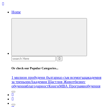
Home
Search
for:
Or check our Popular Categories...
1 милион пробудени българи
аз съм всемогъщ
академия
за треньори
Академия Щастлив Живот
бизнес
обучения
благодарност
Книги
МВА Програми
обучения