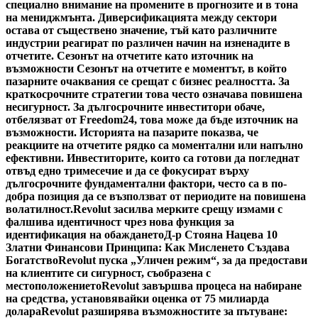
специално внимание на промените в прогнозите и в тона
на мениджмънта. Диверсификацията между сектори
остава от съществено значение, тъй като различните
индустрии реагират по различен начин на изненадите в
отчетите. Сезонът на отчетите като източник на
възможности Сезонът на отчетите е моментът, в който
пазарните очаквания се срещат с бизнес реалността. За
краткосрочните стратегии това често означава повишена
несигурност. За дългосрочните инвеститори обаче,
отбелязват от Freedom24, това може да бъде източник на
възможности. Историята на пазарите показва, че
реакциите на отчетите рядко са моментални или напълно
ефективни. Инвеститорите, които са готови да погледнат
отвъд едно тримесечие и да се фокусират върху
дългосрочните фундаментални фактори, често са в по-
добра позиция да се възползват от периодите на повишена
волатилност.
Revolut засилва мерките срещу измами с
фалшива идентичност чрез нова функция за
идентификация на обаждането
Д-р Стояна Нацева 10
Златни Финансови Принципа: Как Мисленето Създава
Богатство
Revolut пуска „Уличен режим“, за да предостави
на клиентите си сигурност, съобразена с
местоположението
Revolut завършва процеса на набиране
на средства, установявайки оценка от 75 милиарда
долара
Revolut разширява възможностите за пътуване: