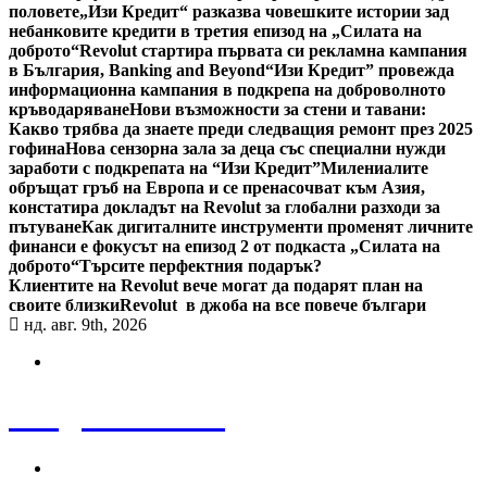
половете
„Изи Кредит“ разказва човешките истории зад
небанковите кредити в третия епизод на „Силата на
доброто“
Revolut стартира първата си рекламна кампания
в България, Banking and Beyond
“Изи Кредит” провежда
информационна кампания в подкрепа на доброволното
кръводаряване
Нови възможности за стени и тавани:
Какво трябва да знаете преди следващия ремонт през 2025
гофина
Нова сензорна зала за деца със специални нужди
заработи с подкрепата на “Изи Кредит”
Милениалите
обръщат гръб на Европа и се пренасочват към Азия,
констатира докладът на Revolut за глобални разходи за
пътуване
Как дигиталните инструменти променят личните
финанси е фокусът на епизод 2 от подкаста „Силата на
доброто“
Търсите перфектния подарък?
Клиентите на Revolut вече могат да подарят план на
своите близки
Revolut в джоба на все повече българи
нд. авг. 9th, 2026
Bulgaria News