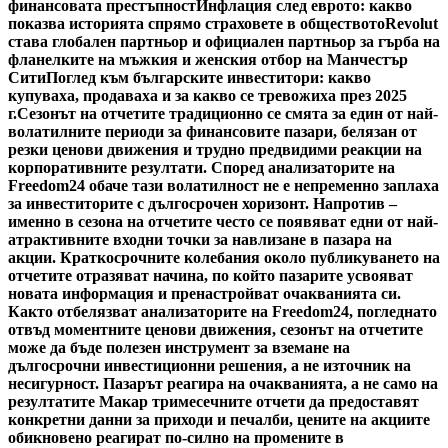
финансовата престъпност
Инфлация след еврото: какво
показва историята спрямо страховете в обществото
Revolut
става глобален партньор и официален партньор за гърба на
фланелките на мъжкия и женския отбор на Манчестър
Сити
Поглед към българските инвеститори: какво
купуваха, продаваха и за какво се тревожиха през 2025
г.
Сезонът на отчетите традиционно се смята за един от най-
волатилните периоди за финансовите пазари, белязан от
резки ценови движения и трудно предвидими реакции на
корпоративните резултати. Според анализаторите на
Freedom24 обаче тази волатилност не е непременно заплаха
за инвеститорите с дългосрочен хоризонт. Напротив –
именно в сезона на отчетите често се появяват едни от най-
атрактивните входни точки за навлизане в пазара на
акции. Краткосрочните колебания около публикуването на
отчетите отразяват начина, по който пазарите усвояват
новата информация и пренастройват очакванията си.
Както отбелязват анализаторите на Freedom24, погледнато
отвъд моментните ценови движения, сезонът на отчетите
може да бъде полезен инструмент за вземане на
дългосрочни инвестиционни решения, а не източник на
несигурност. Пазарът реагира на очакванията, а не само на
резултатите Макар тримесечните отчети да предоставят
конкретни данни за приходи и печалби, цените на акциите
обикновено реагират по-силно на промените в