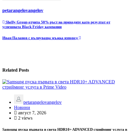
petarangelovangelov
Навигация
Shelly Group отчита 50% ръст на приходите като резултат от
успешната Black Friday кампания
Иван Паланов с вълнуваща мъжка изповед
Related Posts
petarangelovangelov
Новини
август 7, 2026
2 views
Samsung пуска първата в света HDR10+ ADVANCED стрийминг услуга в