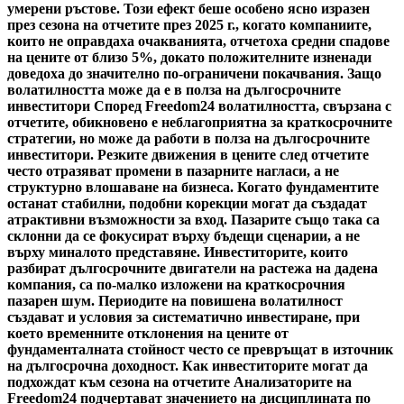
умерени ръстове. Този ефект беше особено ясно изразен
през сезона на отчетите през 2025 г., когато компаниите,
които не оправдаха очакванията, отчетоха средни спадове
на цените от близо 5%, докато положителните изненади
доведоха до значително по-ограничени покачвания. Защо
волатилността може да е в полза на дългосрочните
инвеститори Според Freedom24 волатилността, свързана с
отчетите, обикновено е неблагоприятна за краткосрочните
стратегии, но може да работи в полза на дългосрочните
инвеститори. Резките движения в цените след отчетите
често отразяват промени в пазарните нагласи, а не
структурно влошаване на бизнеса. Когато фундаментите
останат стабилни, подобни корекции могат да създадат
атрактивни възможности за вход. Пазарите също така са
склонни да се фокусират върху бъдещи сценарии, а не
върху миналото представяне. Инвеститорите, които
разбират дългосрочните двигатели на растежа на дадена
компания, са по-малко изложени на краткосрочния
пазарен шум. Периодите на повишена волатилност
създават и условия за систематично инвестиране, при
което временните отклонения на цените от
фундаменталната стойност често се превръщат в източник
на дългосрочна доходност. Как инвеститорите могат да
подхождат към сезона на отчетите Анализаторите на
Freedom24 подчертават значението на дисциплината по