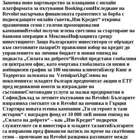
Започва ново партньорство за плащания с онлайн
платформата за пътувания Booking.com
Изследване на
Revolut насърчава финансовата грамотност за борба с
подвеждащите онлайн съвети
„Изи Кредит“ открива
празничния сезон с големи промоционални
кампании
Revolut получи зелена светлина за стартиране на
банкови операции в Мексико
Инфлацията срещу
инвестициите: Защо българските инвеститори се обръщат
към световните пазари
От правилния избор на кредит до
управлението на личния бюджет в новия епизод на
подкаста „Силата на доброто“
Revolut представя глобалния
си централен офис, като очертава глобалната си визия и
амбициозен график за 100 милиона клиенти
Бисер Кинг и
Тодореско заложиха на Vzemipari.bg
Смяна на
поколенията: младите българи предпочитат акции и ETF
пред недвижими имоти за изграждане на
състояние
Счетоводни услуги за малки предприятия в
София
Доклад за летните пътувания на Revolut: Българите
изпразниха сметките си в Revolut на почивка в Гърция
Стартира новата есенна кампания „Ти си героят в тази
история“ с награден фонд от 10 000 лв
В новия епизод на
„Силата на доброто“ – как „Изи Кредит“ подкрепя
служителите си и инвестира в младите таланти
Българите
са изправени пред финансов натиск по време на сватбения
сезон – проучване на Revolut разкрива разликите между