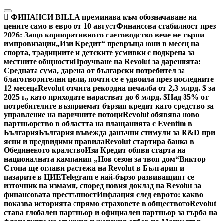
Skip
to
ФИНАНСИ
BILLA преминава към обозначаване на
content
цените само в евро от 10 август
Финансова стабилност през
2026: Защо корпоративното счетоводство вече не търпи
импровизации
„Изи Кредит“ превръща юни в месец на
спорта, традициите и детските усмивки с подкрепа за
местните общности
Проучване на Revolut за даренията:
Средната сума, дарена от български потребител за
благотворителни цели, почти се е удвоила през последните
12 месеца
Revolut отчита рекордна печалба от 2,3 млрд. $ за
2025 г., като приходите нарастват до 6 млрд. $
Над 85% от
потребителите възприемат бързия кредит като средство за
управление на паричните потоци
Revolut обявява ново
партньорство в областта на плащанията с Eventim в
България
България въвежда данъчни стимули за R&D при
ясни и предвидими правила
Revolut стартира банка в
Обединеното кралство
Изи Кредит обяви старта на
националната кампания „Нов сезон за твоя дом“
Виктор
Стопа ще оглави растежа на Revolut в България и
пазарите в ЦИЕ
Telegram е най-бързо развиващият се
източник на измами, според новия доклад на Revolut за
финансовата престъпност
Инфлация след еврото: какво
показва историята спрямо страховете в обществото
Revolut
става глобален партньор и официален партньор за гърба на