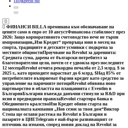
Подкрепи ни
ФИНАНСИ
BILLA преминава към обозначаване на
цените само в евро от 10 август
Финансова стабилност през
2026: Защо корпоративното счетоводство вече не търпи
импровизации
„Изи Кредит“ превръща юни в месец на
спорта, традициите и детските усмивки с подкрепа за
местните общности
Проучване на Revolut за даренията:
Средната сума, дарена от български потребител за
благотворителни цели, почти се е удвоила през последните
12 месеца
Revolut отчита рекордна печалба от 2,3 млрд. $ за
2025 г., като приходите нарастват до 6 млрд. $
Над 85% от
потребителите възприемат бързия кредит като средство за
управление на паричните потоци
Revolut обявява ново
партньорство в областта на плащанията с Eventim в
България
България въвежда данъчни стимули за R&D при
ясни и предвидими правила
Revolut стартира банка в
Обединеното кралство
Изи Кредит обяви старта на
националната кампания „Нов сезон за твоя дом“
Виктор
Стопа ще оглави растежа на Revolut в България и
пазарите в ЦИЕ
Telegram е най-бързо развиващият се
източник на измами, според новия доклад на Revolut за