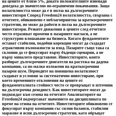
на цените от близо 5%, докато положителните изненади
доведоха до значително по-ограничени покачвания. Защо
волатилността може да е в полза на дългосрочните
инвеститори Според Freedom24 волатилността, свързана с
отчетите, обикновено е неблагоприятна за краткосрочните
стратегии, но може да работи в полза на дългосрочните
инвеститори. Резките движения в цените след отчетите
често отразяват промени в пазарните нагласи, а не
структурно влошаване на бизнеса. Когато фундаментите
останат стабилни, подобни корекции могат да създадат
атрактивни възможности за вход. Пазарите също така са
склонни да се фокусират върху бъдещи сценарии, а не
върху миналото представяне. Инвеститорите, които
разбират дългосрочните двигатели на растежа на дадена
компания, са по-малко изложени на краткосрочния
пазарен шум. Периодите на повишена волатилност
създават и условия за систематично инвестиране, при
което временните отклонения на цените от
фундаменталната стойност често се превръщат в източник
на дългосрочна доходност. Как инвеститорите могат да
подхождат към сезона на отчетите Анализаторите на
Freedom24 подчертават значението на дисциплината по
време на сезона на отчетите. Инвеститорите обикновено се
фокусират върху компании със силни баланси, стабилни
маржове и ясни дългосрочни стратегии, като обръщат