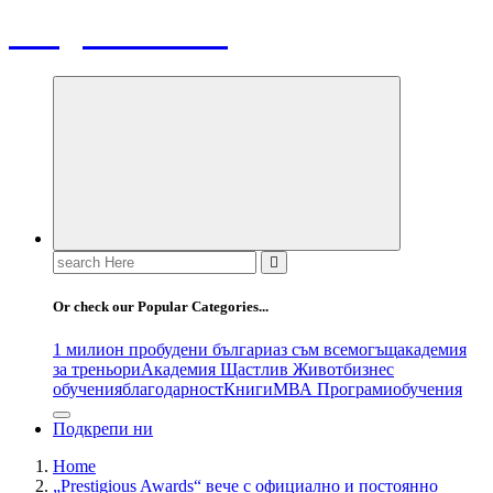
Bulgaria News
Search
for:
Or check our Popular Categories...
1 милион пробудени българи
аз съм всемогъщ
академия
за треньори
Академия Щастлив Живот
бизнес
обучения
благодарност
Книги
МВА Програми
обучения
Подкрепи ни
Home
„Prestigious Awards“ вече с официално и постоянно