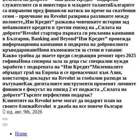
служителите си и инвестира в младите таланти
Българите
са изправени пред финансов натиск по време на сватбения
сезон – проучване на Revolut разкрива разликите между
половете
„Изи Кредит“ разказва човешките истории зад
небанковите кредити в третия епизод на „Силата на
доброто“
Revolut стартира първата си рекламна кампания
в България, Banking and Beyond
“Изи Кредит” провежда
информационна кампания в подкрепа на доброволното
кръводаряване
Нови възможности за стени и тавани:
Какво трябва да знаете преди следващия ремонт през 2025
гофина
Нова сензорна зала за деца със специални нужди
заработи с подкрепата на “Изи Кредит”
Милениалите
обръщат гръб на Европа и се пренасочват към Азия,
констатира докладът на Revolut за глобални разходи за
пътуване
Как дигиталните инструменти променят личните
финанси е фокусът на епизод 2 от подкаста „Силата на
доброто“
Търсите перфектния подарък?
Клиентите на Revolut вече могат да подарят план на
своите близки
Revolut в джоба на все повече българи
нд. авг. 9th, 2026
Home