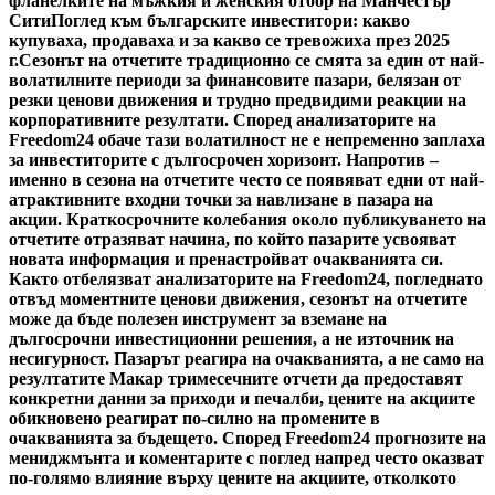
фланелките на мъжкия и женския отбор на Манчестър
Сити
Поглед към българските инвеститори: какво
купуваха, продаваха и за какво се тревожиха през 2025
г.
Сезонът на отчетите традиционно се смята за един от най-
волатилните периоди за финансовите пазари, белязан от
резки ценови движения и трудно предвидими реакции на
корпоративните резултати. Според анализаторите на
Freedom24 обаче тази волатилност не е непременно заплаха
за инвеститорите с дългосрочен хоризонт. Напротив –
именно в сезона на отчетите често се появяват едни от най-
атрактивните входни точки за навлизане в пазара на
акции. Краткосрочните колебания около публикуването на
отчетите отразяват начина, по който пазарите усвояват
новата информация и пренастройват очакванията си.
Както отбелязват анализаторите на Freedom24, погледнато
отвъд моментните ценови движения, сезонът на отчетите
може да бъде полезен инструмент за вземане на
дългосрочни инвестиционни решения, а не източник на
несигурност. Пазарът реагира на очакванията, а не само на
резултатите Макар тримесечните отчети да предоставят
конкретни данни за приходи и печалби, цените на акциите
обикновено реагират по-силно на промените в
очакванията за бъдещето. Според Freedom24 прогнозите на
мениджмънта и коментарите с поглед напред често оказват
по-голямо влияние върху цените на акциите, отколкото