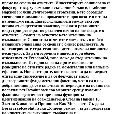
време на сезона на отчетите. Инвеститорите обикновено се
фокусират върху компании със силни баланси, стабилни
маржове и ясни дългосрочни стратегии, като обръщат
специално внимание на промените в прогнозите и в тона
на мениджмънта. Диверсификацията между сектори
остава от съществено значение, тъй като различните
индустрии реагират по различен начин на изненадите в
отчетите. Сезонът на отчетите като източник на
възможности Сезонът на отчетите е моментът, в който
пазарните очаквания се срещат с бизнес реалността. За
краткосрочните стратегии това често означава повишена
несигурност. За дългосрочните инвеститори обаче,
отбелязват от Freedom24, това може да бъде източник на
възможности. Историята на пазарите показва, че
реакциите на отчетите рядко са моментални или напълно
ефективни. Инвеститорите, които са готови да погледнат
отвъд едно тримесечие и да се фокусират върху
дългосрочните фундаментални фактори, често са в по-
добра позиция да се възползват от периодите на повишена
волатилност.
Revolut засилва мерките срещу измами с
фалшива идентичност чрез нова функция за
идентификация на обаждането
Д-р Стояна Нацева 10
Златни Финансови Принципа: Как Мисленето Създава
Богатство
Revolut пуска „Уличен режим“, за да предостави
на клиентите си сигурност, съобразена с