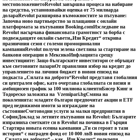
местоположението
Revolut завършва процеса на набиране
на средства, установявайки оценка от 75 милиарда
долара
Revolut разширява възможностите за пътуване:
Започва ново партньорство за плащания с онлайн
платформата за пътувания Booking.com
Изследване на
Revolut насърчава финансовата грамотност за борба с
подвеждащите онлайн съвети
„Изи Кредит“ открива
празничния сезон с големи промоционални
кампании
Revolut получи зелена светлина за стартиране на
банкови операции в Мексико
Инфлацията срещу
инвестициите: Защо българските инвеститори се обръщат
към световните пазари
От правилния избор на кредит до
управлението на личния бюджет в новия епизод на
подкаста „Силата на доброто“
Revolut представя глобалния
си централен офис, като очертава глобалната си визия и
амбициозен график за 100 милиона клиенти
Бисер Кинг и
Тодореско заложиха на Vzemipari.bg
Смяна на
поколенията: младите българи предпочитат акции и ETF
пред недвижими имоти за изграждане на
състояние
Счетоводни услуги за малки предприятия в
София
Доклад за летните пътувания на Revolut: Българите
изпразниха сметките си в Revolut на почивка в Гърция
Стартира новата есенна кампания „Ти си героят в тази
история“ с награден фонд от 10 000 лв
В новия епизод на
„Силата на доброто“ – как „Изи Кредит“ подкрепя