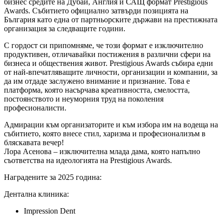
бизнес средите на Дубай, Англия и САЩ формат Prestigious
Awards. Събитието официално затвърди позицията на
България като една от партньорските държави на престижната
организация за следващите години.
С гордост си припомняме, че този формат е изключително
продуктивен, отличавайки постижения в различни сфери на
бизнеса и обществения живот. Prestigious Awards събира едни
от най-впечатляващите личности, организации и компании, за
да им отдаде заслужено внимание и признание. Това е
платформа, която насърчава креативността, смелостта,
постоянството и неуморния труд на поколения
професионалисти.
Адмирации към организаторите и към избора им на водеща на
събитието, която внесе стил, харизма и професионализъм в
бляскавата вечер!
Лора Асенова – изключителна млада дама, която напълно
съответства на идеологията на Prestigious Awards.
Наградените за 2025 година:
Дентална клиника:
Impression Dent