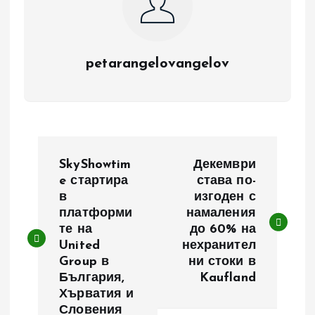
petarangelovangelov
Н
SkyShowtim
Декември
а
e стартира
става по-
в
изгоден с
платформи
намаления
в
те на
до 60% на
United
нехранител
и
Group в
ни стоки в
България,
Kaufland
г
Хърватия и
Словения