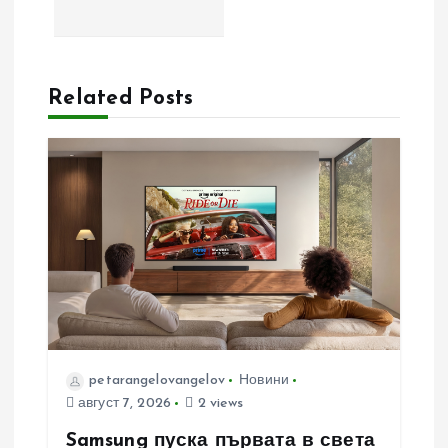
а
ц
Related Posts
и
я
petarangelovangelov
Новини
август 7, 2026
2 views
Samsung пуска първата в света