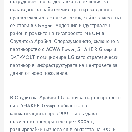
сътрудничество за доставка на решения за
охлаждане за най-големия център за данни с
нулеви емисии в Близкия изток, който в момента
се строи в Oxagon, модерния индустриален
район в рамките на гигапроекта NEOM в
Саудитска Арабия. Споразумението, сключено в
партньорство с ACWA Power, SHAKER Group и
DATAVOLT, позиционира LG като стратегически
партньор в инфраструктурата на центровете за
данни от ново поколение.
В Саудитска Арабия LG започва партньорството
си с SHAKER Group в областта на
климатизацията през 1995 г. и създава
съвместно предприятие през 2006 г.,
разширявайки бизнеса си в областта на B2C и