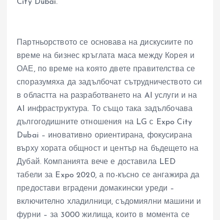
City Dubai.
Партньорството се основава на дискусиите по
време на бизнес кръглата маса между Корея и
ОАЕ, по време на която двете правителства се
споразумяха да задълбочат сътрудничеството си
в областта на разработването на AI услуги и на
AI инфраструктура. То също така задълбочава
дългогодишните отношения на LG с Expo City
Dubai – иновативно ориентирана, фокусирана
върху хората общност и център на бъдещето на
Дубай. Компанията вече е доставила LED
табели за Expo 2020, а по-късно се ангажира да
предостави вградени домакински уреди –
включително хладилници, съдомиялни машини и
фурни – за 3000 жилища, които в момента се