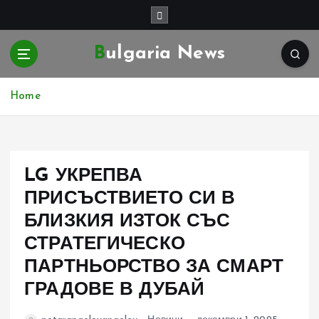
S
k
i
Bulgaria News
p
t
o
Home
c
o
n
t
e
LG УКРЕПВА
n
ПРИСЪСТВИЕТО СИ В
t
БЛИЗКИЯ ИЗТОК СЪС
СТРАТЕГИЧЕСКО
ПАРТНЬОРСТВО ЗА СМАРТ
ГРАДОВЕ В ДУБАЙ