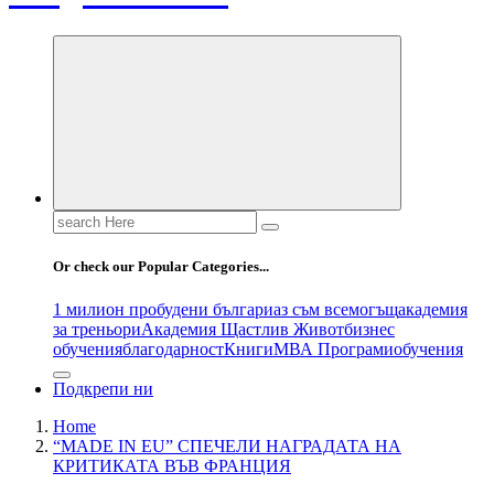
Search
for:
Or check our Popular Categories...
1 милион пробудени българи
аз съм всемогъщ
академия
за треньори
Академия Щастлив Живот
бизнес
обучения
благодарност
Книги
МВА Програми
обучения
Подкрепи ни
Home
“MADE IN EU” СПЕЧЕЛИ НАГРАДАТА НА
КРИТИКАТА ВЪВ ФРАНЦИЯ