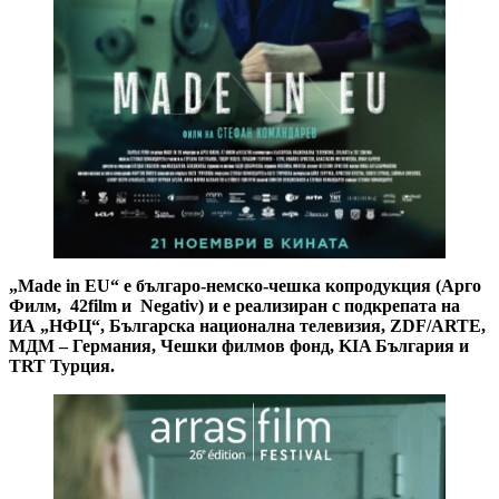
„
Made in EU
“ е българо-немско-чешка копродукция (Арго
Филм, 42film и
Negativ
) и e реализиран с подкрепата на
ИА „НФЦ“, Българска национална телевизия,
ZDF/ARTE,
МДМ
– Германия, Чешки
филмов фонд,
KIA
България и
TRT
Турция.