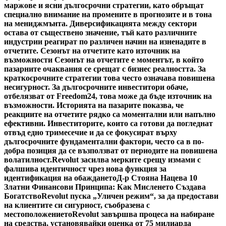
маржове и ясни дългосрочни стратегии, като обръщат
специално внимание на промените в прогнозите и в тона
на мениджмънта. Диверсификацията между сектори
остава от съществено значение, тъй като различните
индустрии реагират по различен начин на изненадите в
отчетите. Сезонът на отчетите като източник на
възможности Сезонът на отчетите е моментът, в който
пазарните очаквания се срещат с бизнес реалността. За
краткосрочните стратегии това често означава повишена
несигурност. За дългосрочните инвеститори обаче,
отбелязват от Freedom24, това може да бъде източник на
възможности. Историята на пазарите показва, че
реакциите на отчетите рядко са моментални или напълно
ефективни. Инвеститорите, които са готови да погледнат
отвъд едно тримесечие и да се фокусират върху
дългосрочните фундаментални фактори, често са в по-
добра позиция да се възползват от периодите на повишена
волатилност.
Revolut засилва мерките срещу измами с
фалшива идентичност чрез нова функция за
идентификация на обаждането
Д-р Стояна Нацева 10
Златни Финансови Принципа: Как Мисленето Създава
Богатство
Revolut пуска „Уличен режим“, за да предостави
на клиентите си сигурност, съобразена с
местоположението
Revolut завършва процеса на набиране
на средства, установявайки оценка от 75 милиарда