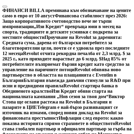
Skip
to
ФИНАНСИ
BILLA преминава към обозначаване на цените
content
само в евро от 10 август
Финансова стабилност през 2026:
Защо корпоративното счетоводство вече не търпи
импровизации
„Изи Кредит“ превръща юни в месец на
спорта, традициите и детските усмивки с подкрепа за
местните общности
Проучване на Revolut за даренията:
Средната сума, дарена от български потребител за
благотворителни цели, почти се е удвоила през последните
12 месеца
Revolut отчита рекордна печалба от 2,3 млрд. $ за
2025 г., като приходите нарастват до 6 млрд. $
Над 85% от
потребителите възприемат бързия кредит като средство за
управление на паричните потоци
Revolut обявява ново
партньорство в областта на плащанията с Eventim в
България
България въвежда данъчни стимули за R&D при
ясни и предвидими правила
Revolut стартира банка в
Обединеното кралство
Изи Кредит обяви старта на
националната кампания „Нов сезон за твоя дом“
Виктор
Стопа ще оглави растежа на Revolut в България и
пазарите в ЦИЕ
Telegram е най-бързо развиващият се
източник на измами, според новия доклад на Revolut за
финансовата престъпност
Инфлация след еврото: какво
показва историята спрямо страховете в обществото
Revolut
става глобален партньор и официален партньор за гърба на