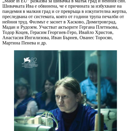
„Made in EU” разказва за шивачка в малък град и нейния син.
Шивачката Ива е обвинена, че е причината за избухване на
пандемия в малкия град и се превръща в изкупителна жертва,
преследвана от системата, която от години трупа печалби от
нейния труд. Филмът е заснет в Хасково, Димитровград,
Мадан и Рудозем. Участват актьорите Гергана Плетньова,
Тодор Коцев, Герасим Георгиев-Геро, Ивайло Христов,
Анастасия Ингилизова, Иван Бърнев, Ованес Торосян,
Мартина Пенева и др.