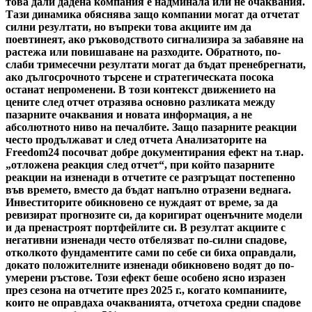
това дали дадена компания е надминала или не очаквания.
Тази динамика обяснява защо компании могат да отчетат
силни резултати, но въпреки това акциите им да
поевтинеят, ако ръководството сигнализира за забавяне на
растежа или повишаване на разходите. Обратното, по-
слаби тримесечни резултати могат да бъдат пренебрегнати,
ако дългосрочното търсене и стратегическата посока
останат непроменени. В този контекст движението на
цените след отчет отразява основно разликата между
пазарните очаквания и новата информация, а не
абсолютното ниво на печалбите. Защо пазарните реакции
често продължават и след отчета Анализаторите на
Freedom24 посочват добре документирания ефект на т.нар.
„отложена реакция след отчет“, при който пазарните
реакции на изненади в отчетите се разгръщат постепенно
във времето, вместо да бъдат напълно отразени веднага.
Инвеститорите обикновено се нуждаят от време, за да
ревизират прогнозите си, да коригират оценъчните модели
и да пренастроят портфейлите си. В резултат акциите с
негативни изненади често отбелязват по-силни спадове,
отколкото фундаментите сами по себе си биха оправдали,
докато положителните изненади обикновено водят до по-
умерени ръстове. Този ефект беше особено ясно изразен
през сезона на отчетите през 2025 г., когато компаниите,
които не оправдаха очакванията, отчетоха средни спадове