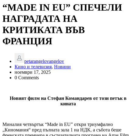
“MADE IN EU” СПЕЧЕЛИ
НАГРАДАТА НА
КРИТИКАТА ВЪВ
ФРАНЦИЯ
petarangelovangelov
Кино и телевизия
,
Новини
ноември 17, 2025
0 Comments
Новият филм на Стефан Командарев от този петък в
кината
Миналия четвъртък “Made in EU” откри триумфално
„Киномания“ пред пълната зала 1 на НДК, а събота беше
френската премиера в състезателната програма на Arras Film