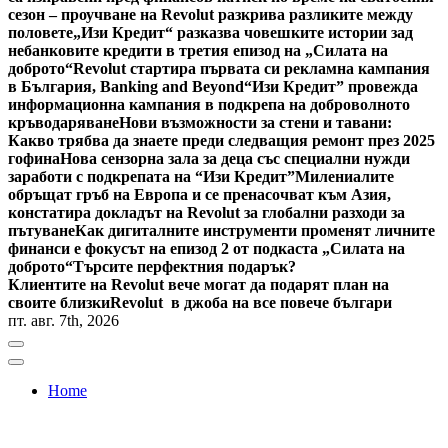
сезон – проучване на Revolut разкрива разликите между
половете
„Изи Кредит“ разказва човешките истории зад
небанковите кредити в третия епизод на „Силата на
доброто“
Revolut стартира първата си рекламна кампания
в България, Banking and Beyond
“Изи Кредит” провежда
информационна кампания в подкрепа на доброволното
кръводаряване
Нови възможности за стени и тавани:
Какво трябва да знаете преди следващия ремонт през 2025
гофина
Нова сензорна зала за деца със специални нужди
заработи с подкрепата на “Изи Кредит”
Милениалите
обръщат гръб на Европа и се пренасочват към Азия,
констатира докладът на Revolut за глобални разходи за
пътуване
Как дигиталните инструменти променят личните
финанси е фокусът на епизод 2 от подкаста „Силата на
доброто“
Търсите перфектния подарък?
Клиентите на Revolut вече могат да подарят план на
своите близки
Revolut в джоба на все повече българи
пт. авг. 7th, 2026
Home
Bulgaria News