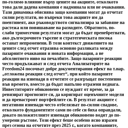
по-голямо влияние върху цените на акциите, отколкото
това дали дадена компания е надминала или не очаквания.
Тази динамика обяснява защо компании могат да отчетат
силни резултати, но въпреки това акциите им да
поевтинеят, ако ръководството сигнализира за забавяне на
растежа или повишаване на разходите. Обратното, по-
слаби тримесечни резултати могат да бъдат пренебрегнати,
ако дългосрочното търсене и стратегическата посока
останат непроменени. В този контекст движението на
цените след отчет отразява основно разликата между
пазарните очаквания и новата информация, а не
абсолютното ниво на печалбите. Защо пазарните реакции
често продължават и след отчета Анализаторите на
Freedom24 посочват добре документирания ефект на т.нар.
„отложена реакция след отчет“, при който пазарните
реакции на изненади в отчетите се разгръщат постепенно
във времето, вместо да бъдат напълно отразени веднага.
Инвеститорите обикновено се нуждаят от време, за да
ревизират прогнозите си, да коригират оценъчните модели
и да пренастроят портфейлите си. В резултат акциите с
негативни изненади често отбелязват по-силни спадове,
отколкото фундаментите сами по себе си биха оправдали,
докато положителните изненади обикновено водят до по-
умерени ръстове. Този ефект беше особено ясно изразен
през сезона на отчетите през 2025 г., когато компаниите,