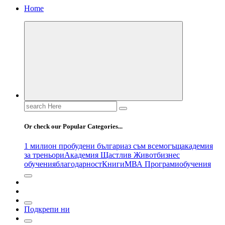
Home
Search
for:
Or check our Popular Categories...
1 милион пробудени българи
аз съм всемогъщ
академия
за треньори
Академия Щастлив Живот
бизнес
обучения
благодарност
Книги
МВА Програми
обучения
Подкрепи ни