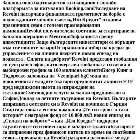
Започва ново партньорство за плащания с онлайн
платформата за пътувания Booking.com
Изследване на
Revolut насърчава финансовата грамотност за борба с
подвеждащите онлайн съвети
„Изи Кредит“ открива
празничния сезон с големи промоционални
кампании
Revolut получи зелена светлина за стартиране на
банкови операции в Мексико
Инфлацията срещу
инвестициите: Защо българските инвеститори се обръщат
към световните пазари
От правилния избор на кредит до
управлението на личния бюджет в новия епизод на
подкаста „Силата на доброто“
Revolut представя глобалния
си централен офис, като очертава глобалната си визия и
амбициозен график за 100 милиона клиенти
Бисер Кинг и
Тодореско заложиха на Vzemipari.bg
Смяна на
поколенията: младите българи предпочитат акции и ETF
пред недвижими имоти за изграждане на
състояние
Счетоводни услуги за малки предприятия в
София
Доклад за летните пътувания на Revolut: Българите
изпразниха сметките си в Revolut на почивка в Гърция
Стартира новата есенна кампания „Ти си героят в тази
история“ с награден фонд от 10 000 лв
В новия епизод на
„Силата на доброто“ – как „Изи Кредит“ подкрепя
служителите си и инвестира в младите таланти
Българите
са изправени пред финансов натиск по време на сватбения
сезон – проучване на Revolut разкрива разликите между