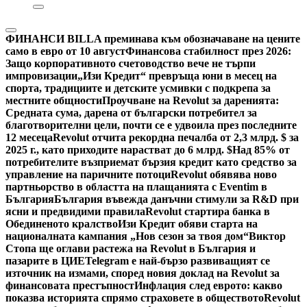
ФИНАНСИ
BILLA преминава към обозначаване на цените
само в евро от 10 август
Финансова стабилност през 2026:
Защо корпоративното счетоводство вече не търпи
импровизации
„Изи Кредит“ превръща юни в месец на
спорта, традициите и детските усмивки с подкрепа за
местните общности
Проучване на Revolut за даренията:
Средната сума, дарена от български потребител за
благотворителни цели, почти се е удвоила през последните
12 месеца
Revolut отчита рекордна печалба от 2,3 млрд. $ за
2025 г., като приходите нарастват до 6 млрд. $
Над 85% от
потребителите възприемат бързия кредит като средство за
управление на паричните потоци
Revolut обявява ново
партньорство в областта на плащанията с Eventim в
България
България въвежда данъчни стимули за R&D при
ясни и предвидими правила
Revolut стартира банка в
Обединеното кралство
Изи Кредит обяви старта на
националната кампания „Нов сезон за твоя дом“
Виктор
Стопа ще оглави растежа на Revolut в България и
пазарите в ЦИЕ
Telegram е най-бързо развиващият се
източник на измами, според новия доклад на Revolut за
финансовата престъпност
Инфлация след еврото: какво
показва историята спрямо страховете в обществото
Revolut