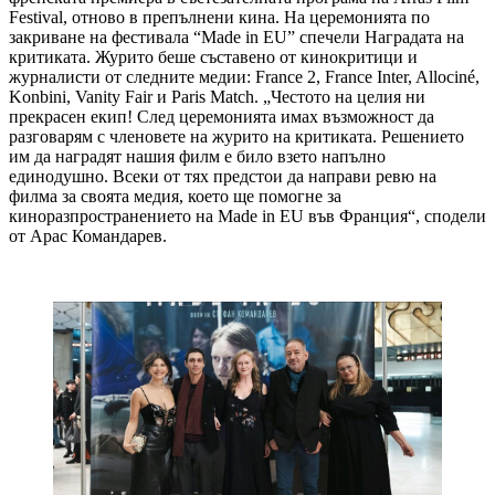
Festival, отново в препълнени кина. На церемонията по
закриване на фестивала “Made in EU” спечели Наградата на
критиката. Журито беше съставено от кинокритици и
журналисти от следните медии: France 2, France Inter, Allociné,
Konbini, Vanity Fair и Paris Match. „Честото на целия ни
прекрасен екип! След церемонията имах възможност да
разговарям с членовете на журито на критиката. Решението
им да наградят нашия филм е било взето напълно
единодушно. Всеки от тях предстои да направи ревю на
филма за своята медия, което ще помогне за
киноразпространението на Made in EU във Франция“, сподели
от Арас Командарев.