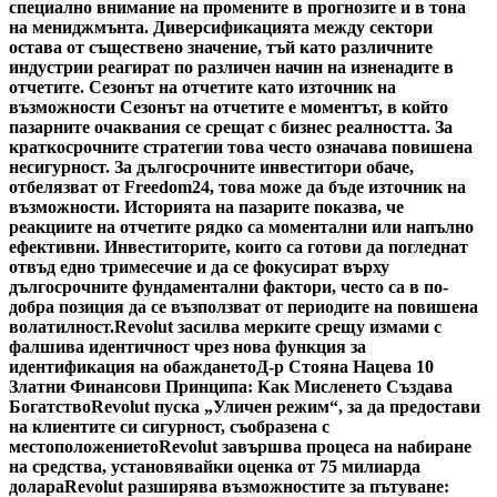
специално внимание на промените в прогнозите и в тона
на мениджмънта. Диверсификацията между сектори
остава от съществено значение, тъй като различните
индустрии реагират по различен начин на изненадите в
отчетите. Сезонът на отчетите като източник на
възможности Сезонът на отчетите е моментът, в който
пазарните очаквания се срещат с бизнес реалността. За
краткосрочните стратегии това често означава повишена
несигурност. За дългосрочните инвеститори обаче,
отбелязват от Freedom24, това може да бъде източник на
възможности. Историята на пазарите показва, че
реакциите на отчетите рядко са моментални или напълно
ефективни. Инвеститорите, които са готови да погледнат
отвъд едно тримесечие и да се фокусират върху
дългосрочните фундаментални фактори, често са в по-
добра позиция да се възползват от периодите на повишена
волатилност.
Revolut засилва мерките срещу измами с
фалшива идентичност чрез нова функция за
идентификация на обаждането
Д-р Стояна Нацева 10
Златни Финансови Принципа: Как Мисленето Създава
Богатство
Revolut пуска „Уличен режим“, за да предостави
на клиентите си сигурност, съобразена с
местоположението
Revolut завършва процеса на набиране
на средства, установявайки оценка от 75 милиарда
долара
Revolut разширява възможностите за пътуване: