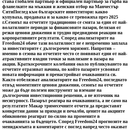
става глобален партньор и официален партньор за гърба на
фланелките на мъжкия и женския отбор на Манчестър
Сити
Поглед към българските инвеститори: какво
купуваха, продаваха и за какво се тревожиха през 2025
г.
Сезонът на отчетите традиционно се смята за един от най-
волатилните периоди за финансовите пазари, белязан от
резки ценови движения и трудно предвидими реакции на
корпоративните резултати. Според анализаторите на
Freedom24 обаче тази волатилност не е непременно заплаха
за инвеститорите с дългосрочен хоризонт. Напротив –
именно в сезона на отчетите често се появяват едни от най-
атрактивните входни точки за навлизане в пазара на
акции. Краткосрочните колебания около публикуването на
отчетите отразяват начина, по който пазарите усвояват
новата информация и пренастройват очакванията си.
Както отбелязват анализаторите на Freedom24, погледнато
отвъд моментните ценови движения, сезонът на отчетите
може да бъде полезен инструмент за вземане на
дългосрочни инвестиционни решения, а не източник на
несигурност. Пазарът реагира на очакванията, а не само на
резултатите Макар тримесечните отчети да предоставят
конкретни данни за приходи и печалби, цените на акциите
обикновено реагират по-силно на промените в
очакванията за бъдещето. Според Freedom24 прогнозите на
мениджмънта и коментарите с поглед напред често оказват