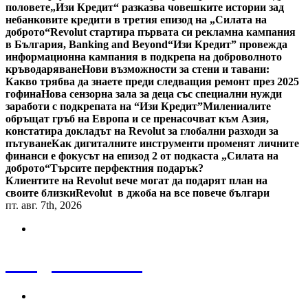
половете
„Изи Кредит“ разказва човешките истории зад
небанковите кредити в третия епизод на „Силата на
доброто“
Revolut стартира първата си рекламна кампания
в България, Banking and Beyond
“Изи Кредит” провежда
информационна кампания в подкрепа на доброволното
кръводаряване
Нови възможности за стени и тавани:
Какво трябва да знаете преди следващия ремонт през 2025
гофина
Нова сензорна зала за деца със специални нужди
заработи с подкрепата на “Изи Кредит”
Милениалите
обръщат гръб на Европа и се пренасочват към Азия,
констатира докладът на Revolut за глобални разходи за
пътуване
Как дигиталните инструменти променят личните
финанси е фокусът на епизод 2 от подкаста „Силата на
доброто“
Търсите перфектния подарък?
Клиентите на Revolut вече могат да подарят план на
своите близки
Revolut в джоба на все повече българи
пт. авг. 7th, 2026
Bulgaria News