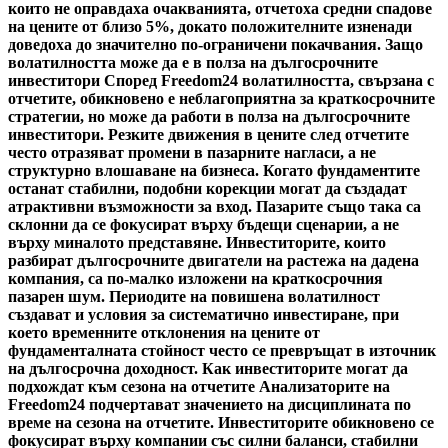
които не оправдаха очакванията, отчетоха средни спадове
на цените от близо 5%, докато положителните изненади
доведоха до значително по-ограничени покачвания. Защо
волатилността може да е в полза на дългосрочните
инвеститори Според Freedom24 волатилността, свързана с
отчетите, обикновено е неблагоприятна за краткосрочните
стратегии, но може да работи в полза на дългосрочните
инвеститори. Резките движения в цените след отчетите
често отразяват промени в пазарните нагласи, а не
структурно влошаване на бизнеса. Когато фундаментите
останат стабилни, подобни корекции могат да създадат
атрактивни възможности за вход. Пазарите също така са
склонни да се фокусират върху бъдещи сценарии, а не
върху миналото представяне. Инвеститорите, които
разбират дългосрочните двигатели на растежа на дадена
компания, са по-малко изложени на краткосрочния
пазарен шум. Периодите на повишена волатилност
създават и условия за систематично инвестиране, при
което временните отклонения на цените от
фундаменталната стойност често се превръщат в източник
на дългосрочна доходност. Как инвеститорите могат да
подхождат към сезона на отчетите Анализаторите на
Freedom24 подчертават значението на дисциплината по
време на сезона на отчетите. Инвеститорите обикновено се
фокусират върху компании със силни баланси, стабилни