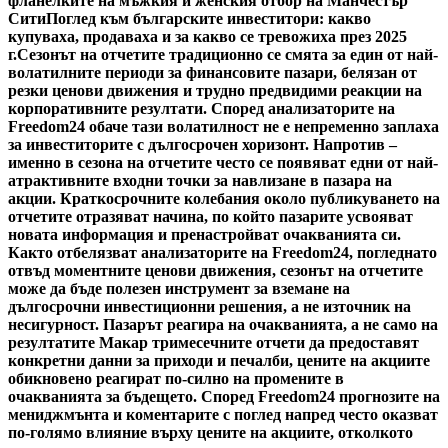
фланелките на мъжкия и женския отбор на Манчестър
Сити
Поглед към българските инвеститори: какво
купуваха, продаваха и за какво се тревожиха през 2025
г.
Сезонът на отчетите традиционно се смята за един от най-
волатилните периоди за финансовите пазари, белязан от
резки ценови движения и трудно предвидими реакции на
корпоративните резултати. Според анализаторите на
Freedom24 обаче тази волатилност не е непременно заплаха
за инвеститорите с дългосрочен хоризонт. Напротив –
именно в сезона на отчетите често се появяват едни от най-
атрактивните входни точки за навлизане в пазара на
акции. Краткосрочните колебания около публикуването на
отчетите отразяват начина, по който пазарите усвояват
новата информация и пренастройват очакванията си.
Както отбелязват анализаторите на Freedom24, погледнато
отвъд моментните ценови движения, сезонът на отчетите
може да бъде полезен инструмент за вземане на
дългосрочни инвестиционни решения, а не източник на
несигурност. Пазарът реагира на очакванията, а не само на
резултатите Макар тримесечните отчети да предоставят
конкретни данни за приходи и печалби, цените на акциите
обикновено реагират по-силно на промените в
очакванията за бъдещето. Според Freedom24 прогнозите на
мениджмънта и коментарите с поглед напред често оказват
по-голямо влияние върху цените на акциите, отколкото