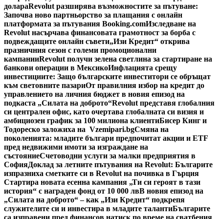
долара
Revolut разширява възможностите за пътуване:
Започва ново партньорство за плащания с онлайн
платформата за пътувания Booking.com
Изследване на
Revolut насърчава финансовата грамотност за борба с
подвеждащите онлайн съвети
„Изи Кредит“ открива
празничния сезон с големи промоционални
кампании
Revolut получи зелена светлина за стартиране на
банкови операции в Мексико
Инфлацията срещу
инвестициите: Защо българските инвеститори се обръщат
към световните пазари
От правилния избор на кредит до
управлението на личния бюджет в новия епизод на
подкаста „Силата на доброто“
Revolut представя глобалния
си централен офис, като очертава глобалната си визия и
амбициозен график за 100 милиона клиенти
Бисер Кинг и
Тодореско заложиха на Vzemipari.bg
Смяна на
поколенията: младите българи предпочитат акции и ETF
пред недвижими имоти за изграждане на
състояние
Счетоводни услуги за малки предприятия в
София
Доклад за летните пътувания на Revolut: Българите
изпразниха сметките си в Revolut на почивка в Гърция
Стартира новата есенна кампания „Ти си героят в тази
история“ с награден фонд от 10 000 лв
В новия епизод на
„Силата на доброто“ – как „Изи Кредит“ подкрепя
служителите си и инвестира в младите таланти
Българите
са изправени пред финансов натиск по време на сватбения