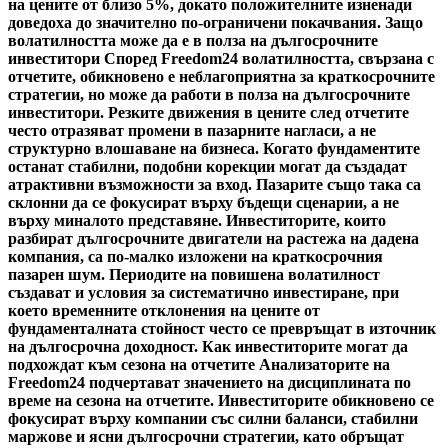
на цените от близо 5%, докато положителните изненади
доведоха до значително по-ограничени покачвания. Защо
волатилността може да е в полза на дългосрочните
инвеститори Според Freedom24 волатилността, свързана с
отчетите, обикновено е неблагоприятна за краткосрочните
стратегии, но може да работи в полза на дългосрочните
инвеститори. Резките движения в цените след отчетите
често отразяват промени в пазарните нагласи, а не
структурно влошаване на бизнеса. Когато фундаментите
останат стабилни, подобни корекции могат да създадат
атрактивни възможности за вход. Пазарите също така са
склонни да се фокусират върху бъдещи сценарии, а не
върху миналото представяне. Инвеститорите, които
разбират дългосрочните двигатели на растежа на дадена
компания, са по-малко изложени на краткосрочния
пазарен шум. Периодите на повишена волатилност
създават и условия за систематично инвестиране, при
което временните отклонения на цените от
фундаменталната стойност често се превръщат в източник
на дългосрочна доходност. Как инвеститорите могат да
подхождат към сезона на отчетите Анализаторите на
Freedom24 подчертават значението на дисциплината по
време на сезона на отчетите. Инвеститорите обикновено се
фокусират върху компании със силни баланси, стабилни
маржове и ясни дългосрочни стратегии, като обръщат