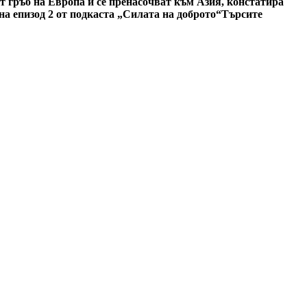
 гръб на Европа и се пренасочват към Азия, констатира
а епизод 2 от подкаста „Силата на доброто“
Търсите