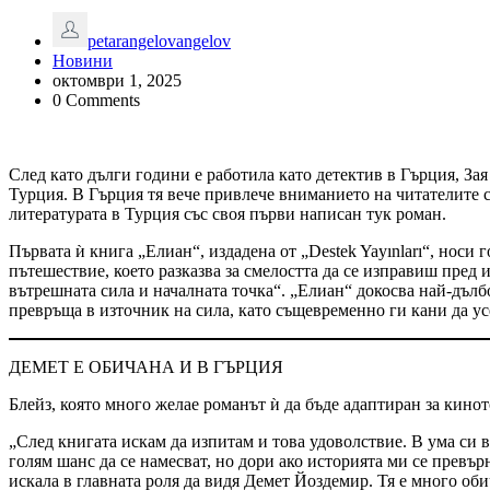
petarangelovangelov
Новини
октомври 1, 2025
0 Comments
След като дълги години е работила като детектив в Гърция, Зая
Турция. В Гърция тя вече привлече вниманието на читателите с 
литературата в Турция със своя първи написан тук роман.
Първата ѝ книга „Елиан“, издадена от „Destek Yayınları“, носи
пътешествие, което разказва за смелостта да се изправиш пред 
вътрешната сила и началната точка“. „Елиан“ докосва най-дълбо
превръща в източник на сила, като същевременно ги кани да ус
ДЕМЕТ Е ОБИЧАНА И В ГЪРЦИЯ
Блейз, която много желае романът ѝ да бъде адаптиран за киното
„След книгата искам да изпитам и това удоволствие. В ума си 
голям шанс да се намесват, но дори ако историята ми се превъ
искала в главната роля да видя Демет Йоздемир. Тя е много оби