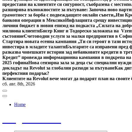
предостави на клиентите си сигурност, съобразена с местоп
разширява възможностите за пътуване: Започва ново партн
грамотност за борба с подвеждащите онлайн съвети
„Изи Кр
банкови операции в Мексико
Инфлацията срещу инвестициит
личния бюджет в новия епизод на подкаста „Силата на добр
милиона клиенти
Бисер Кинг и Тодореско заложиха на Vzem
състояние
Счетоводни услуги за малки предприятия в Софи
Стартира новата есенна кампания „Ти си героят в тази исто
инвестира в младите таланти
Българите са изправени пред ф
разказва човешките истории зад небанковите кредити в тре
Кредит” провежда информационна кампания в подкрепа на
2025 гофина
Нова сензорна зала за деца със специални нужди
докладът на Revolut за глобални разходи за пътуване
Как диг
перфектния подарък?
Клиентите на Revolut вече могат да подарят план на своите
сб. авг. 8th, 2026
Home
Bulgaria News