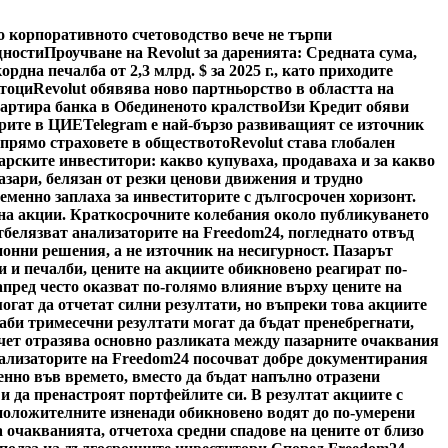
о корпоративното счетоводство вече не търпи
щности
Проучване на Revolut за даренията: Средната сума,
ордна печалба от 2,3 млрд. $ за 2025 г., като приходите
отоци
Revolut обявява ново партньорство в областта на
тартира банка в Обединеното кралство
Изи Кредит обяви
арите в ЦИЕ
Telegram е най-бързо развиващият се източник
спрямо страховете в обществото
Revolut става глобален
арските инвеститори: какво купуваха, продаваха и за какво
азари, белязан от резки ценови движения и трудно
менно заплаха за инвеститорите с дългосрочен хоризонт.
а на акции. Краткосрочните колебания около публикуването
тбелязват анализаторите на Freedom24, погледнато отвъд
онни решения, а не източник на несигурност. Пазарът
и и печалби, цените на акциите обикновено реагират по-
пред често оказват по-голямо влияние върху цените на
гат да отчетат силни резултати, но въпреки това акциите
лаби тримесечни резултати могат да бъдат пренебрегнати,
тчет отразява основно разликата между пазарните очаквания
нализаторите на Freedom24 посочват добре документирания
пенно във времето, вместо да бъдат напълно отразени
 и да пренастроят портфейлите си. В резултат акциите с
 положителните изненади обикновено водят до по-умерени
ха очакванията, отчетоха средни спадове на цените от близо