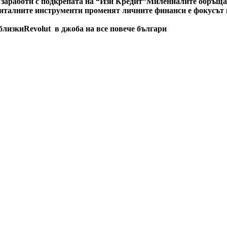
 заработи с подкрепата на “Изи Кредит”
Милениалите обръщат
италните инструменти променят личните финанси е фокусът н
 близки
Revolut в джоба на все повече българи