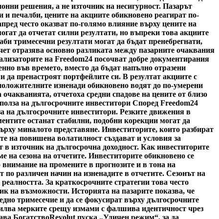
онни решения, а не източник на несигурност. Пазарът
и и печалби, цените на акциите обикновено реагират по-
пред често оказват по-голямо влияние върху цените на
гат да отчетат силни резултати, но въпреки това акциите
лаби тримесечни резултати могат да бъдат пренебрегнати,
тчет отразява основно разликата между пазарните очаквания
нализаторите на Freedom24 посочват добре документирания
пенно във времето, вместо да бъдат напълно отразени
 и да пренастроят портфейлите си. В резултат акциите с
 положителните изненади обикновено водят до по-умерени
ха очакванията, отчетоха средни спадове на цените от близо
 полза на дългосрочните инвеститори Според Freedom24
за на дългосрочните инвеститори. Резките движения в
ментите останат стабилни, подобни корекции могат да
върху миналото представяне. Инвеститорите, които разбират
те на повишена волатилност създават и условия за
 в източник на дългосрочна доходност. Как инвеститорите
е на сезона на отчетите. Инвеститорите обикновено се
 внимание на промените в прогнозите и в тона на
по различен начин на изненадите в отчетите. Сезонът на
 реалността. За краткосрочните стратегии това често
ик на възможности. Историята на пазарите показва, че
едно тримесечие и да се фокусират върху дългосрочните
силва мерките срещу измами с фалшива идентичност чрез
ава Богатство
Revolut пуска „Уличен режим“, за да