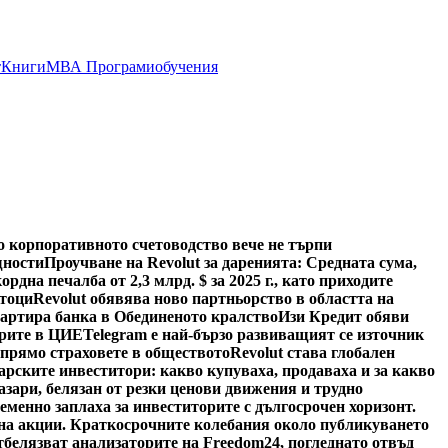
т
Книги
МВА Програми
обучения
о корпоративното счетоводство вече не търпи
щности
Проучване на Revolut за даренията: Средната сума,
ордна печалба от 2,3 млрд. $ за 2025 г., като приходите
отоци
Revolut обявява ново партньорство в областта на
тартира банка в Обединеното кралство
Изи Кредит обяви
арите в ЦИЕ
Telegram е най-бързо развиващият се източник
спрямо страховете в обществото
Revolut става глобален
арските инвеститори: какво купуваха, продаваха и за какво
азари, белязан от резки ценови движения и трудно
менно заплаха за инвеститорите с дългосрочен хоризонт.
а на акции. Краткосрочните колебания около публикуването
тбелязват анализаторите на Freedom24, погледнато отвъд