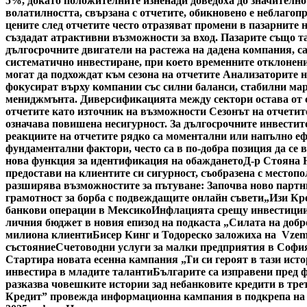
5%, докато положителните изненади доведоха до значително
волатилността, свързана с отчетите, обикновено е неблагоп
цените след отчетите често отразяват промени в пазарните 
създадат атрактивни възможности за вход. Пазарите също та
дългосрочните двигатели на растежа на дадена компания, с
систематично инвестиране, при което временните отклонени
могат да подхождат към сезона на отчетите Анализаторите н
фокусират върху компании със силни баланси, стабилни мар
мениджмънта. Диверсификацията между сектори остава от съ
отчетите като източник на възможности Сезонът на отчетите
означава повишена несигурност. За дългосрочните инвестито
реакциите на отчетите рядко са моментални или напълно ефе
фундаментални фактори, често са в по-добра позиция да се 
нова функция за идентификация на обаждането
Д-р Стояна 
предостави на клиентите си сигурност, съобразена с местоп
разширява възможностите за пътуване: Започва ново партн
грамотност за борба с подвеждащите онлайн съвети
„Изи Кр
банкови операции в Мексико
Инфлацията срещу инвестициит
личния бюджет в новия епизод на подкаста „Силата на добр
милиона клиенти
Бисер Кинг и Тодореско заложиха на Vzem
състояние
Счетоводни услуги за малки предприятия в Софи
Стартира новата есенна кампания „Ти си героят в тази исто
инвестира в младите таланти
Българите са изправени пред ф
разказва човешките истории зад небанковите кредити в тре
Кредит” провежда информационна кампания в подкрепа на