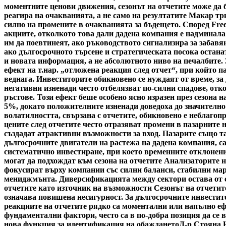
моментните ценови движения, сезонът на отчетите може да б
реагира на очакванията, а не само на резултатите Макар тр
силно на промените в очакванията за бъдещето. Според Fre
акциите, отколкото това дали дадена компания е надминала
им да поевтинеят, ако ръководството сигнализира за забавя
ако дългосрочното търсене и стратегическата посока остана
и новата информация, а не абсолютното ниво на печалбите.
ефект на т.нар. „отложена реакция след отчет“, при който 
веднага. Инвеститорите обикновено се нуждаят от време, за
негативни изненади често отбелязват по-силни спадове, отк
ръстове. Този ефект беше особено ясно изразен през сезона н
5%, докато положителните изненади доведоха до значително
волатилността, свързана с отчетите, обикновено е неблагоп
цените след отчетите често отразяват промени в пазарните 
създадат атрактивни възможности за вход. Пазарите също та
дългосрочните двигатели на растежа на дадена компания, с
систематично инвестиране, при което временните отклонени
могат да подхождат към сезона на отчетите Анализаторите н
фокусират върху компании със силни баланси, стабилни мар
мениджмънта. Диверсификацията между сектори остава от съ
отчетите като източник на възможности Сезонът на отчетите
означава повишена несигурност. За дългосрочните инвестито
реакциите на отчетите рядко са моментални или напълно ефе
фундаментални фактори, често са в по-добра позиция да се 
нова функция за идентификация на обаждането
Д-р Стояна 