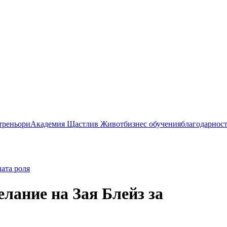
 треньори
Академия Щастлив Живот
бизнес обучения
благодарнос
ната роля
лание на Зая Блейз за