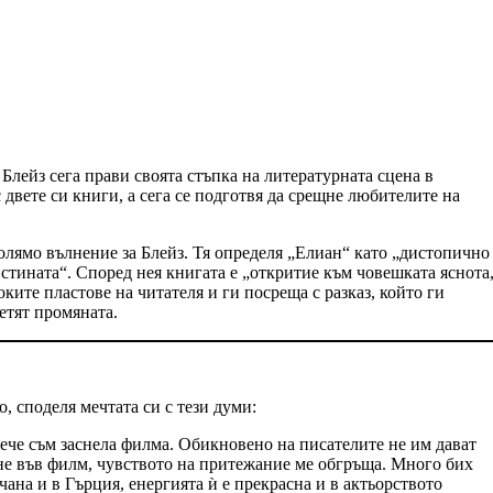
 Блейз сега прави своята стъпка на литературната сцена в
двете си книги, а сега се подготвя да срещне любителите на
 голямо вълнение за Блейз. Тя определя „Елиан“ като „дистопично
истината“. Според нея книгата е „откритие към човешката яснота
ките пластове на читателя и ги посреща с разказ, който ги
етят промяната.
, споделя мечтата си с тези думи:
вече съм заснела филма. Обикновено на писателите не им дават
рне във филм, чувството на притежание ме обгръща. Много бих
чана и в Гърция, енергията ѝ е прекрасна и в актьорството