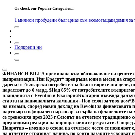
for:
Or check our Popular Categories...
1 милион пробудени българи
аз съм всемогъщ
академия за
Подкрепи ни
ФИНАНСИ
BILLA преминава към обозначаване на цените са
импровизации
„Изи Кредит“ превръща юни в месец на спорт
дарена от български потребител за благотворителни цели, по
нарастват до 6 млрд. $
Над 85% от потребителите възприемат
плащанията с Eventim в България
България въвежда данъчн
старта на националната кампания „Нов сезон за твоя дом“
В
на измами, според новия доклад на Revolut за финансовата 
партньор и официален партньор за гърба на фланелките на
се тревожиха през 2025 г.
Сезонът на отчетите традиционно с
предвидими реакции на корпоративните резултати. Според ан
Напротив – именно в сезона на отчетите често се появяват 
на отчетите отразяват начина, по който пазарите усвояват