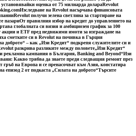
, установявайки оценка от 75 милиарда долара
Revolut
oking.com
Изследване на Revolut насърчава финансовата
мпании
Revolut получи зелена светлина за стартиране на
е пазари
От правилния избор на кредит до управлението на
ертава глобалната си визия и амбициозен график за 100
 акции и ETF пред недвижими имоти за изграждане на
иха сметките си в Revolut на почивка в Гърция
на доброто“ – как „Изи Кредит“ подкрепя служителите си и
Revolut разкрива разликите между половете
„Изи Кредит“
си рекламна кампания в България, Banking and Beyond
“Изи
авани: Какво трябва да знаете преди следващия ремонт през
 гръб на Европа и се пренасочват към Азия, констатира
а епизод 2 от подкаста „Силата на доброто“
Търсите