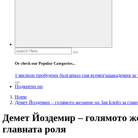
Search
for:
Or check our Popular Categories...
1 милион пробудени българи
аз съм всемогъщ
академия за
Подкрепи ни
Home
Демет Йоздемир – голямото желание на Зая Блейз за глав
Демет Йоздемир – голямото же
главната роля