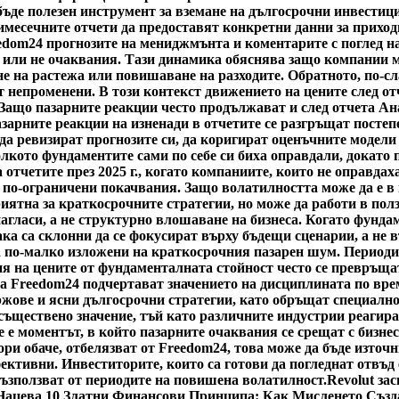
ъде полезен инструмент за вземане на дългосрочни инвестици
имесечните отчети да предоставят конкретни данни за приход
edom24 прогнозите на мениджмънта и коментарите с поглед на
 или не очаквания. Тази динамика обяснява защо компании мо
не на растежа или повишаване на разходите. Обратното, по-с
т непроменени. В този контекст движението на цените след о
 Защо пазарните реакции често продължават и след отчета А
пазарните реакции на изненади в отчетите се разгръщат посте
 да ревизират прогнозите си, да коригират оценъчните модели
олкото фундаментите сами по себе си биха оправдали, докато
а отчетите през 2025 г., когато компаниите, които не оправда
 по-ограничени покачвания. Защо волатилността може да е в
риятна за краткосрочните стратегии, но може да работи в пол
нагласи, а не структурно влошаване на бизнеса. Когато фунда
ка са склонни да се фокусират върху бъдещи сценарии, а не 
а по-малко изложени на краткосрочния пазарен шум. Периоди
я на цените от фундаменталната стойност често се превръщат
а Freedom24 подчертават значението на дисциплината по врем
жове и ясни дългосрочни стратегии, като обръщат специално
ществено значение, тъй като различните индустрии реагират 
 е моментът, в който пазарните очаквания се срещат с бизнес
ри обаче, отбелязват от Freedom24, това може да бъде източн
ктивни. Инвеститорите, които са готови да погледнат отвъд 
възползват от периодите на повишена волатилност.
Revolut за
Нацева 10 Златни Финансови Принципа: Как Мисленето Създ