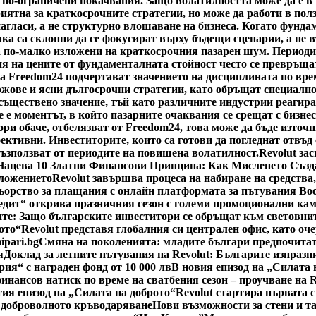
 по-ограничени покачвания. Защо волатилността може да е в
риятна за краткосрочните стратегии, но може да работи в пол
нагласи, а не структурно влошаване на бизнеса. Когато фунда
ка са склонни да се фокусират върху бъдещи сценарии, а не 
а по-малко изложени на краткосрочния пазарен шум. Периоди
я на цените от фундаменталната стойност често се превръщат
а Freedom24 подчертават значението на дисциплината по врем
жове и ясни дългосрочни стратегии, като обръщат специално
ществено значение, тъй като различните индустрии реагират 
 е моментът, в който пазарните очаквания се срещат с бизнес
ри обаче, отбелязват от Freedom24, това може да бъде източн
ктивни. Инвеститорите, които са готови да погледнат отвъд 
възползват от периодите на повишена волатилност.
Revolut за
Нацева 10 Златни Финансови Принципа: Как Мисленето Създ
оложението
Revolut завършва процеса на набиране на средства
ьорство за плащания с онлайн платформата за пътувания Bo
едит“ открива празничния сезон с големи промоционални ка
е: Защо българските инвеститори се обръщат към световнит
ото“
Revolut представя глобалния си централен офис, като оч
ipari.bg
Смяна на поколенията: младите българи предпочитат
я
Доклад за летните пътувания на Revolut: Българите изпразн
рия“ с награден фонд от 10 000 лв
В новия епизод на „Силата 
инансов натиск по време на сватбения сезон – проучване на 
тия епизод на „Силата на доброто“
Revolut стартира първата 
 доброволното кръводаряване
Нови възможности за стени и т