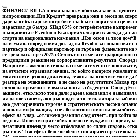
Skip
to
ФИНАНСИ
BILLA преминава към обозначаване на цените са
content
импровизации
„Изи Кредит“ превръща юни в месец на спорт
дарена от български потребител за благотворителни цели, по
нарастват до 6 млрд. $
Над 85% от потребителите възприемат
плащанията с Eventim в България
България въвежда данъчн
старта на националната кампания „Нов сезон за твоя дом“
В
на измами, според новия доклад на Revolut за финансовата 
партньор и официален партньор за гърба на фланелките на
се тревожиха през 2025 г.
Сезонът на отчетите традиционно с
предвидими реакции на корпоративните резултати. Според ан
Напротив – именно в сезона на отчетите често се появяват 
на отчетите отразяват начина, по който пазарите усвояват
моментните ценови движения, сезонът на отчетите може да б
реагира на очакванията, а не само на резултатите Макар тр
силно на промените в очакванията за бъдещето. Според Fre
акциите, отколкото това дали дадена компания е надминала
им да поевтинеят, ако ръководството сигнализира за забавя
ако дългосрочното търсене и стратегическата посока остана
и новата информация, а не абсолютното ниво на печалбите.
ефект на т.нар. „отложена реакция след отчет“, при който 
веднага. Инвеститорите обикновено се нуждаят от време, за
негативни изненади често отбелязват по-силни спадове, отк
ръстове. Този ефект беше особено ясно изразен през сезона н