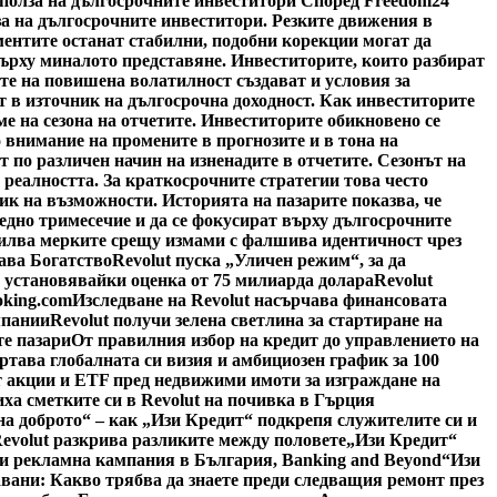
 полза на дългосрочните инвеститори Според Freedom24
за на дългосрочните инвеститори. Резките движения в
ментите останат стабилни, подобни корекции могат да
върху миналото представяне. Инвеститорите, които разбират
те на повишена волатилност създават и условия за
 в източник на дългосрочна доходност. Как инвеститорите
е на сезона на отчетите. Инвеститорите обикновено се
 внимание на промените в прогнозите и в тона на
по различен начин на изненадите в отчетите. Сезонът на
 реалността. За краткосрочните стратегии това често
ик на възможности. Историята на пазарите показва, че
едно тримесечие и да се фокусират върху дългосрочните
силва мерките срещу измами с фалшива идентичност чрез
ава Богатство
Revolut пуска „Уличен режим“, за да
, установявайки оценка от 75 милиарда долара
Revolut
oking.com
Изследване на Revolut насърчава финансовата
мпании
Revolut получи зелена светлина за стартиране на
е пазари
От правилния избор на кредит до управлението на
ертава глобалната си визия и амбициозен график за 100
 акции и ETF пред недвижими имоти за изграждане на
иха сметките си в Revolut на почивка в Гърция
на доброто“ – как „Изи Кредит“ подкрепя служителите си и
Revolut разкрива разликите между половете
„Изи Кредит“
си рекламна кампания в България, Banking and Beyond
“Изи
авани: Какво трябва да знаете преди следващия ремонт през