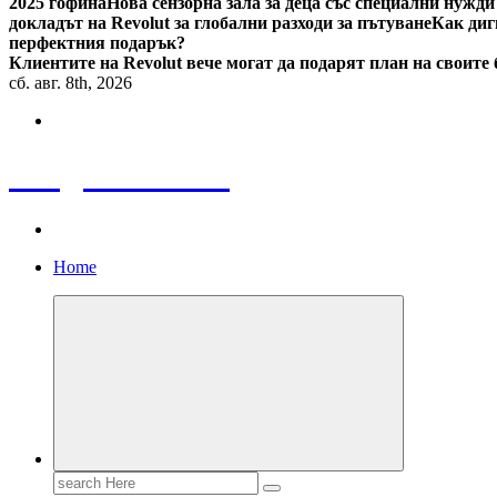
2025 гофина
Нова сензорна зала за деца със специални нужди
докладът на Revolut за глобални разходи за пътуване
Как диг
перфектния подарък?
Клиентите на Revolut вече могат да подарят план на своите
сб. авг. 8th, 2026
Bulgaria News
Home
Search