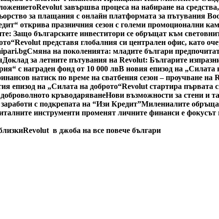
оложението
Revolut завършва процеса на набиране на средства
ьорство за плащания с онлайн платформата за пътувания Bo
едит“ открива празничния сезон с големи промоционални ка
е: Защо българските инвеститори се обръщат към световнит
ото“
Revolut представя глобалния си централен офис, като оч
ipari.bg
Смяна на поколенията: младите българи предпочитат
я
Доклад за летните пътувания на Revolut: Българите изпразн
рия“ с награден фонд от 10 000 лв
В новия епизод на „Силата 
инансов натиск по време на сватбения сезон – проучване на 
тия епизод на „Силата на доброто“
Revolut стартира първата 
 доброволното кръводаряване
Нови възможности за стени и т
 заработи с подкрепата на “Изи Кредит”
Милениалите обръщат
италните инструменти променят личните финанси е фокусът н
 близки
Revolut в джоба на все повече българи