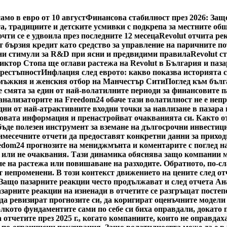
мо в евро от 10 август
Финансова стабилност през 2026: Защ
а, традициите и детските усмивки с подкрепа за местните об
чти се е удвоила през последните 12 месеца
Revolut отчита рек
 бързия кредит като средство за управление на паричните п
и стимули за R&D при ясни и предвидими правила
Revolut с
иктор Стопа ще оглави растежа на Revolut в България и паз
престъпност
Инфлация след еврото: какво показва историята 
 мъжкия и женския отбор на Манчестър Сити
Поглед към бълг
е смята за един от най-волатилните периоди за финансовите п
ализаторите на Freedom24 обаче тази волатилност не е непре
едни от най-атрактивните входни точки за навлизане в пазар
 новата информация и пренастройват очакванията си. Както о
ъде полезен инструмент за вземане на дългосрочни инвестици
имесечните отчети да предоставят конкретни данни за приход
edom24 прогнозите на мениджмънта и коментарите с поглед на
 или не очаквания. Тази динамика обяснява защо компании мо
не на растежа или повишаване на разходите. Обратното, по-с
т непроменени. В този контекст движението на цените след о
 Защо пазарните реакции често продължават и след отчета А
пазарните реакции на изненади в отчетите се разгръщат посте
 да ревизират прогнозите си, да коригират оценъчните модели
олкото фундаментите сами по себе си биха оправдали, докато
а отчетите през 2025 г., когато компаниите, които не оправда