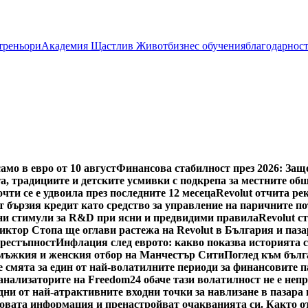
 треньори
Академия Щастлив Живот
бизнес обучения
благодарнос
мо в евро от 10 август
Финансова стабилност през 2026: Защ
а, традициите и детските усмивки с подкрепа за местните об
чти се е удвоила през последните 12 месеца
Revolut отчита рек
 бързия кредит като средство за управление на паричните п
и стимули за R&D при ясни и предвидими правила
Revolut с
иктор Стопа ще оглави растежа на Revolut в България и паз
престъпност
Инфлация след еврото: какво показва историята 
 мъжкия и женския отбор на Манчестър Сити
Поглед към бълг
е смята за един от най-волатилните периоди за финансовите п
ализаторите на Freedom24 обаче тази волатилност не е непре
едни от най-атрактивните входни точки за навлизане в пазар
 новата информация и пренастройват очакванията си. Както о