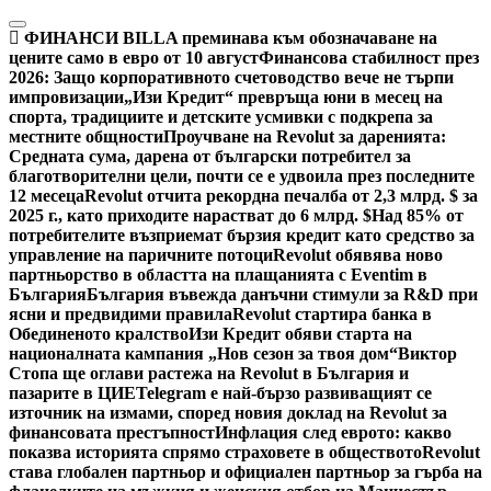
Skip
to
ФИНАНСИ
BILLA преминава към обозначаване на
content
цените само в евро от 10 август
Финансова стабилност през
2026: Защо корпоративното счетоводство вече не търпи
импровизации
„Изи Кредит“ превръща юни в месец на
спорта, традициите и детските усмивки с подкрепа за
местните общности
Проучване на Revolut за даренията:
Средната сума, дарена от български потребител за
благотворителни цели, почти се е удвоила през последните
12 месеца
Revolut отчита рекордна печалба от 2,3 млрд. $ за
2025 г., като приходите нарастват до 6 млрд. $
Над 85% от
потребителите възприемат бързия кредит като средство за
управление на паричните потоци
Revolut обявява ново
партньорство в областта на плащанията с Eventim в
България
България въвежда данъчни стимули за R&D при
ясни и предвидими правила
Revolut стартира банка в
Обединеното кралство
Изи Кредит обяви старта на
националната кампания „Нов сезон за твоя дом“
Виктор
Стопа ще оглави растежа на Revolut в България и
пазарите в ЦИЕ
Telegram е най-бързо развиващият се
източник на измами, според новия доклад на Revolut за
финансовата престъпност
Инфлация след еврото: какво
показва историята спрямо страховете в обществото
Revolut
става глобален партньор и официален партньор за гърба на