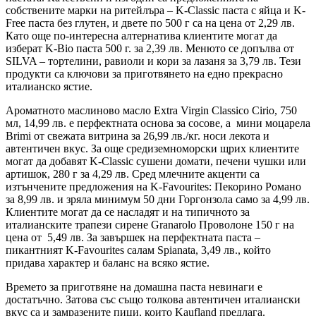
собствените марки на ритейлъра – K-Classic паста с яйца и K-
Free паста без глутен, и двете по 500 г са на цена от 2,29 лв.
Като още по-интересна алтернатива клиентите могат да
изберат K-Bio паста 500 г. за 2,39 лв. Менюто се допълва от
SILVA – тортелини, равиоли и кори за лазаня за 3,79 лв. Тези
продукти са ключови за приготвянето на едно прекрасно
италианско ястие.
Ароматното маслиново масло Extra Virgin Classico Cirio, 750
мл, 14,99 лв. е перфектната основа за сосове, а мини моцарела
Brimi от свежата витрина за 26,99 лв./кг. носи лекота и
автентичен вкус. За още средиземноморски щрих клиентите
могат да добавят K-Classic сушени домати, печени чушки или
артишок, 280 г за 4,29 лв. Сред млечните акценти са
изтънчените предложения на K-Favourites: Пекорино Романо
за 8,99 лв. и зряла минимум 50 дни Горгонзола само за 4,99 лв.
Клиентите могат да се насладят и на типичното за
италианските трапези сирене Granarolo Проволоне 150 г на
цена от 5,49 лв. За завършек на перфектната паста –
пикантният K-Favourites салам Spianata, 3,49 лв., който
придава характер и баланс на всяко ястие.
Времето за приготвяне на домашна паста невинаги е
достатъчно. Затова със също толкова автентичен италиански
вкус са и замразените пици, които Kaufland предлага.