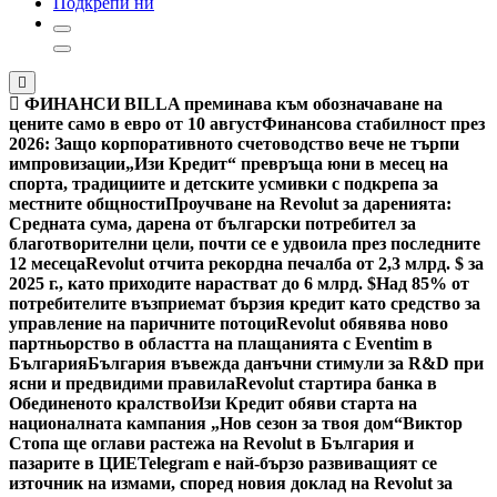
Подкрепи ни
ФИНАНСИ
BILLA преминава към обозначаване на
цените само в евро от 10 август
Финансова стабилност през
2026: Защо корпоративното счетоводство вече не търпи
импровизации
„Изи Кредит“ превръща юни в месец на
спорта, традициите и детските усмивки с подкрепа за
местните общности
Проучване на Revolut за даренията:
Средната сума, дарена от български потребител за
благотворителни цели, почти се е удвоила през последните
12 месеца
Revolut отчита рекордна печалба от 2,3 млрд. $ за
2025 г., като приходите нарастват до 6 млрд. $
Над 85% от
потребителите възприемат бързия кредит като средство за
управление на паричните потоци
Revolut обявява ново
партньорство в областта на плащанията с Eventim в
България
България въвежда данъчни стимули за R&D при
ясни и предвидими правила
Revolut стартира банка в
Обединеното кралство
Изи Кредит обяви старта на
националната кампания „Нов сезон за твоя дом“
Виктор
Стопа ще оглави растежа на Revolut в България и
пазарите в ЦИЕ
Telegram е най-бързо развиващият се
източник на измами, според новия доклад на Revolut за