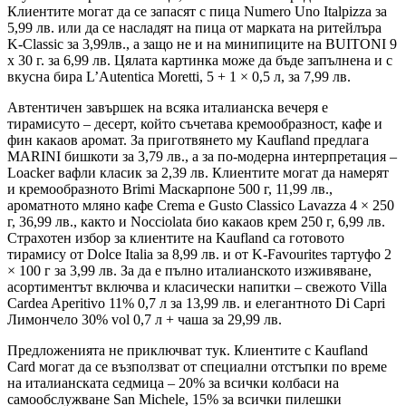
Клиентите могат да се запасят с пица Numero Uno Italpizza за
5,99 лв. или да се насладят на пица от марката на ритейлъра
K-Classic за 3,99лв., а защо не и на минипиците на BUITONI 9
х 30 г. за 6,99 лв. Цялата картинка може да бъде запълнена и с
вкусна бира L’Autentica Moretti, 5 + 1 × 0,5 л, за 7,99 лв.
Автентичен завършек на всяка италианска вечеря е
тирамисуто – десерт, който съчетава кремообразност, кафе и
фин какаов аромат. За приготвянето му Kaufland предлага
MARINI бишкоти за 3,79 лв., а за по-модерна интерпретация –
Loacker вафли класик за 2,39 лв. Клиентите могат да намерят
и кремообразното Brimi Маскарпоне 500 г, 11,99 лв.,
ароматното мляно кафе Crema e Gusto Classico Lavazza 4 × 250
г, 36,99 лв., както и Nocciolata био какаов крем 250 г, 6,99 лв.
Страхотен избор за клиентите на Kaufland са готовото
тирамису от Dolce Italia за 8,99 лв. и от K-Favourites тартуфо 2
× 100 г за 3,99 лв. За да е пълно италианското изживяване,
асортиментът включва и класически напитки – свежото Villa
Cardea Aperitivo 11% 0,7 л за 13,99 лв. и елегантното Di Capri
Лимончело 30% vol 0,7 л + чаша за 29,99 лв.
Предложенията не приключват тук. Клиентите с Kaufland
Card могат да се възползват от специални отстъпки по време
на италианската седмица – 20% за всички колбаси на
самообслужване San Michele, 15% за всички пилешки