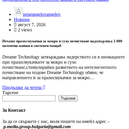
petarangelovangelov
Новини
август 7, 2026
2 views
Dreame прахосмукачки за мокро и сухо почистване надхвърлиха 2 000
патентни заявки в световен мащаб
Dreame Technology затвърждава лидерството си в иновациите
при прахосмукачките за мокро и сухо
почистване,стимулирайки развитието на интелигентното
почистване на подове Dreame Technology обяви, че
направлението ѝ за прахосмукачки за мокро…
Продължи да четеш
Търсене
Търсене
За Контакт
За да се свържете с нас, моля пишете на имейл адрес –
p.media.group.bulgaria@gmail.com