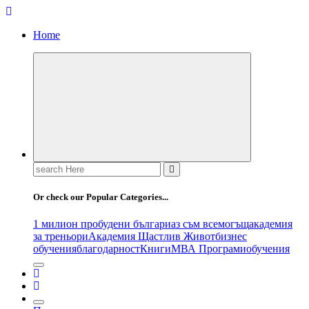
Home
Search
for:
Or check our Popular Categories...
1 милион пробудени българи
аз съм всемогъщ
академия
за треньори
Академия Щастлив Живот
бизнес
обучения
благодарност
Книги
МВА Програми
обучения