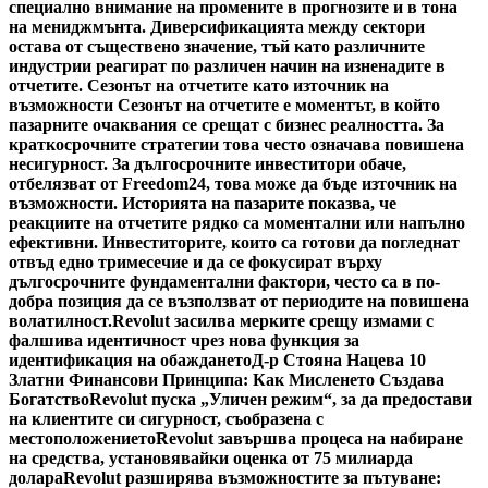
специално внимание на промените в прогнозите и в тона
на мениджмънта. Диверсификацията между сектори
остава от съществено значение, тъй като различните
индустрии реагират по различен начин на изненадите в
отчетите. Сезонът на отчетите като източник на
възможности Сезонът на отчетите е моментът, в който
пазарните очаквания се срещат с бизнес реалността. За
краткосрочните стратегии това често означава повишена
несигурност. За дългосрочните инвеститори обаче,
отбелязват от Freedom24, това може да бъде източник на
възможности. Историята на пазарите показва, че
реакциите на отчетите рядко са моментални или напълно
ефективни. Инвеститорите, които са готови да погледнат
отвъд едно тримесечие и да се фокусират върху
дългосрочните фундаментални фактори, често са в по-
добра позиция да се възползват от периодите на повишена
волатилност.
Revolut засилва мерките срещу измами с
фалшива идентичност чрез нова функция за
идентификация на обаждането
Д-р Стояна Нацева 10
Златни Финансови Принципа: Как Мисленето Създава
Богатство
Revolut пуска „Уличен режим“, за да предостави
на клиентите си сигурност, съобразена с
местоположението
Revolut завършва процеса на набиране
на средства, установявайки оценка от 75 милиарда
долара
Revolut разширява възможностите за пътуване: