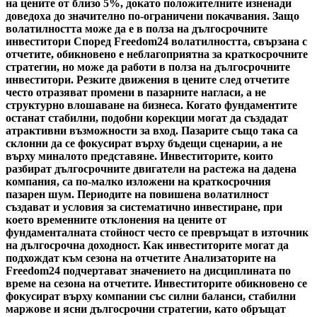
на цените от близо 5%, докато положителните изненади
доведоха до значително по-ограничени покачвания. Защо
волатилността може да е в полза на дългосрочните
инвеститори Според Freedom24 волатилността, свързана с
отчетите, обикновено е неблагоприятна за краткосрочните
стратегии, но може да работи в полза на дългосрочните
инвеститори. Резките движения в цените след отчетите
често отразяват промени в пазарните нагласи, а не
структурно влошаване на бизнеса. Когато фундаментите
останат стабилни, подобни корекции могат да създадат
атрактивни възможности за вход. Пазарите също така са
склонни да се фокусират върху бъдещи сценарии, а не
върху миналото представяне. Инвеститорите, които
разбират дългосрочните двигатели на растежа на дадена
компания, са по-малко изложени на краткосрочния
пазарен шум. Периодите на повишена волатилност
създават и условия за систематично инвестиране, при
което временните отклонения на цените от
фундаменталната стойност често се превръщат в източник
на дългосрочна доходност. Как инвеститорите могат да
подхождат към сезона на отчетите Анализаторите на
Freedom24 подчертават значението на дисциплината по
време на сезона на отчетите. Инвеститорите обикновено се
фокусират върху компании със силни баланси, стабилни
маржове и ясни дългосрочни стратегии, като обръщат