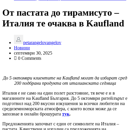
От пастата до тирамисуто –
Италия те очаква в Kaufland
petarangelovangelov
Новини
септември 30, 2025
0 Comments
До 5 октомври клиентите на
Kaufland
могат да избират сред
200 подбрани продукта от италианската седмица
Италия е не само на един полет разстояние, тя вече е и в
магазините на Kaufland България. До 5 октомври ритейлърът е
подготвил над 200 вкусни изкушения за всички любители на
средиземноморската атмосфера, с които всеки може да се
запознае в онлайн брошурата
тук
.
Предложенията започват с един от символите на Италия –
пастата. Качествени и изгодни са предложенията на