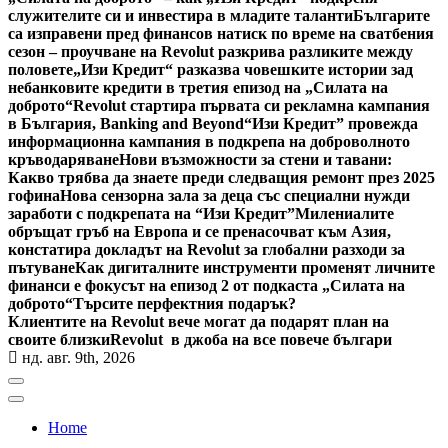
служителите си и инвестира в младите таланти
Българите
са изправени пред финансов натиск по време на сватбения
сезон – проучване на Revolut разкрива разликите между
половете
„Изи Кредит“ разказва човешките истории зад
небанковите кредити в третия епизод на „Силата на
доброто“
Revolut стартира първата си рекламна кампания
в България, Banking and Beyond
“Изи Кредит” провежда
информационна кампания в подкрепа на доброволното
кръводаряване
Нови възможности за стени и тавани:
Какво трябва да знаете преди следващия ремонт през 2025
гофина
Нова сензорна зала за деца със специални нужди
заработи с подкрепата на “Изи Кредит”
Милениалите
обръщат гръб на Европа и се пренасочват към Азия,
констатира докладът на Revolut за глобални разходи за
пътуване
Как дигиталните инструменти променят личните
финанси е фокусът на епизод 2 от подкаста „Силата на
доброто“
Търсите перфектния подарък?
Клиентите на Revolut вече могат да подарят план на
своите близки
Revolut в джоба на все повече българи
нд. авг. 9th, 2026
Home