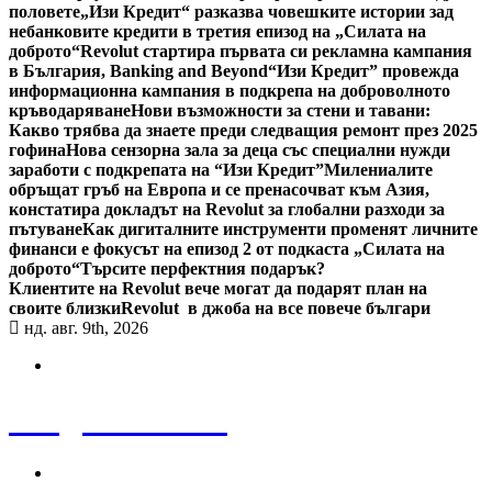
половете
„Изи Кредит“ разказва човешките истории зад
небанковите кредити в третия епизод на „Силата на
доброто“
Revolut стартира първата си рекламна кампания
в България, Banking and Beyond
“Изи Кредит” провежда
информационна кампания в подкрепа на доброволното
кръводаряване
Нови възможности за стени и тавани:
Какво трябва да знаете преди следващия ремонт през 2025
гофина
Нова сензорна зала за деца със специални нужди
заработи с подкрепата на “Изи Кредит”
Милениалите
обръщат гръб на Европа и се пренасочват към Азия,
констатира докладът на Revolut за глобални разходи за
пътуване
Как дигиталните инструменти променят личните
финанси е фокусът на епизод 2 от подкаста „Силата на
доброто“
Търсите перфектния подарък?
Клиентите на Revolut вече могат да подарят план на
своите близки
Revolut в джоба на все повече българи
нд. авг. 9th, 2026
Bulgaria News