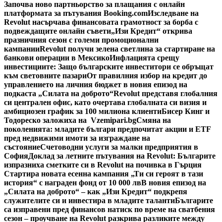
Започва ново партньорство за плащания с онлайн
платформата за пътувания Booking.com
Изследване на
Revolut насърчава финансовата грамотност за борба с
подвеждащите онлайн съвети
„Изи Кредит“ открива
празничния сезон с големи промоционални
кампании
Revolut получи зелена светлина за стартиране на
банкови операции в Мексико
Инфлацията срещу
инвестициите: Защо българските инвеститори се обръщат
към световните пазари
От правилния избор на кредит до
управлението на личния бюджет в новия епизод на
подкаста „Силата на доброто“
Revolut представя глобалния
си централен офис, като очертава глобалната си визия и
амбициозен график за 100 милиона клиенти
Бисер Кинг и
Тодореско заложиха на Vzemipari.bg
Смяна на
поколенията: младите българи предпочитат акции и ETF
пред недвижими имоти за изграждане на
състояние
Счетоводни услуги за малки предприятия в
София
Доклад за летните пътувания на Revolut: Българите
изпразниха сметките си в Revolut на почивка в Гърция
Стартира новата есенна кампания „Ти си героят в тази
история“ с награден фонд от 10 000 лв
В новия епизод на
„Силата на доброто“ – как „Изи Кредит“ подкрепя
служителите си и инвестира в младите таланти
Българите
са изправени пред финансов натиск по време на сватбения
сезон – проучване на Revolut разкрива разликите между