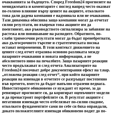
очакванията за бъдещето. Според Freedom24 прогнозите на
мениджмънта и коментарите с поглед напред често оказват
по-голямо влияние върху цените на акциите, отколкото
това дали дадена компания е надминала или не очаквания.
Тази динамика обяснява защо компании могат да отчетат
силни резултати, но въпреки това акциите им да
поевтинеят, ако ръководството сигнализира за забавяне на
растежа или повишаване на разходите. Обратното, по-
слаби тримесечни резултати могат да бъдат пренебрегнати,
ако дългосрочното търсене и стратегическата посока
останат непроменени. В този контекст движението на
цените след отчет отразява основно разликата между
пазарните очаквания и новата информация, а не
абсолютното ниво на печалбите. Защо пазарните реакции
често продължават и след отчета Анализаторите на
Freedom24 посочват добре документирания ефект на т.нар.
„отложена реакция след отчет“, при който пазарните
реакции на изненади в отчетите се разгръщат постепенно
във времето, вместо да бъдат напълно отразени веднага.
Инвеститорите обикновено се нуждаят от време, за да
ревизират прогнозите си, да коригират оценъчните модели
и да пренастроят портфейлите си. В резултат акциите с
негативни изненади често отбелязват по-силни спадове,
отколкото фундаментите сами по себе си биха оправдали,
докато положителните изненади обикновено водят до по-