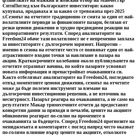
фланелките на мъжкия и женския отбор на Манчестър
Сити
Поглед към българските инвеститори: какво
купуваха, продаваха и за какво се тревожиха през 2025
г.
Сезонът на отчетите традиционно се смята за един от най-
волатилните периоди за финансовите пазари, белязан от
резки ценови движения и трудно предвидими реакции на
корпоративните резултати. Според анализаторите на
Freedom24 обаче тази волатилност не е непременно заплаха
за инвеститорите с дългосрочен хоризонт. Напротив –
именно в сезона на отчетите често се появяват едни от най-
атрактивните входни точки за навлизане в пазара на
акции. Краткосрочните колебания около публикуването на
отчетите отразяват начина, по който пазарите усвояват
новата информация и пренастройват очакванията си.
Както отбелязват анализаторите на Freedom24, погледнато
отвъд моментните ценови движения, сезонът на отчетите
може да бъде полезен инструмент за вземане на
дългосрочни инвестиционни решения, а не източник на
несигурност. Пазарът реагира на очакванията, а не само на
резултатите Макар тримесечните отчети да предоставят
конкретни данни за приходи и печалби, цените на акциите
обикновено реагират по-силно на промените в
очакванията за бъдещето. Според Freedom24 прогнозите на
мениджмънта и коментарите с поглед напред често оказват
по-голямо влияние върху цените на акциите, отколкото