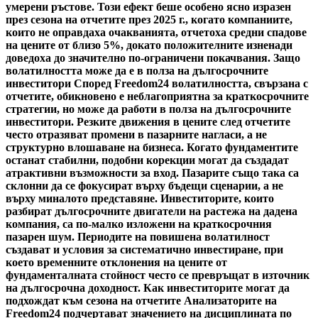
умерени ръстове. Този ефект беше особено ясно изразен
през сезона на отчетите през 2025 г., когато компаниите,
които не оправдаха очакванията, отчетоха средни спадове
на цените от близо 5%, докато положителните изненади
доведоха до значително по-ограничени покачвания. Защо
волатилността може да е в полза на дългосрочните
инвеститори Според Freedom24 волатилността, свързана с
отчетите, обикновено е неблагоприятна за краткосрочните
стратегии, но може да работи в полза на дългосрочните
инвеститори. Резките движения в цените след отчетите
често отразяват промени в пазарните нагласи, а не
структурно влошаване на бизнеса. Когато фундаментите
останат стабилни, подобни корекции могат да създадат
атрактивни възможности за вход. Пазарите също така са
склонни да се фокусират върху бъдещи сценарии, а не
върху миналото представяне. Инвеститорите, които
разбират дългосрочните двигатели на растежа на дадена
компания, са по-малко изложени на краткосрочния
пазарен шум. Периодите на повишена волатилност
създават и условия за систематично инвестиране, при
което временните отклонения на цените от
фундаменталната стойност често се превръщат в източник
на дългосрочна доходност. Как инвеститорите могат да
подхождат към сезона на отчетите Анализаторите на
Freedom24 подчертават значението на дисциплината по