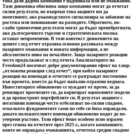
това дали дадена компания е надминала или не очаквания.
Тази динамика обяснява защо компании могат да отчетат
силни резултати, но въпреки това акциите им да
поевтинеят, ако ръководството сигнализира за забавяне на
растежа или повишаване на разходите. Обратното, по-
слаби тримесечни резултати могат да бъдат пренебрегнати,
ако дългосрочното търсене и стратегическата посока
останат непроменени. В този контекст движението на
цените след отчет отразява основно разликата между
пазарните очаквания и новата информация, а не
абсолютното ниво на печалбите. Защо пазарните реакции
често продължават и след отчета Анализаторите на
Freedom24 посочват добре документирания ефект на т.нар.
„отложена реакция след отчет“, при който пазарните
реакции на изненади в отчетите се разгръщат постепенно
във времето, вместо да бъдат напълно отразени веднага.
Инвеститорите обикновено се нуждаят от време, за да
ревизират прогнозите си, да коригират оценъчните модели
и да пренастроят портфейлите си. В резултат акциите с
негативни изненади често отбелязват по-силни спадове,
отколкото фундаментите сами по себе си биха оправдали,
докато положителните изненади обикновено водят до по-
умерени ръстове. Този ефект беше особено ясно изразен
през сезона на отчетите през 2025 г., когато компаниите,
които не оправдаха очакванията, отчетоха средни спадове