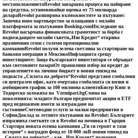
местоположението
Revolut завършва процеса на набиране
на средства, установявайки оценка от 75 милиарда
долара
Revolut разширява възможностите за пътуване:
Започва ново партньорство за плащания с онлайн
платформата за пътувания Booking.com
Изследване на
Revolut насърчава финансовата грамотност за борба с
подвеждащите онлайн съвети
„Изи Кредит“ открива
празничния сезон с големи промоционални
кампании
Revolut получи зелена светлина за стартиране на
банкови операции в Мексико
Инфлацията срещу
инвестициите: Защо българските инвеститори се обръщат
към световните пазари
От правилния избор на кредит до
управлението на личния бюджет в новия епизод на
подкаста „Силата на доброто“
Revolut представя глобалния
си централен офис, като очертава глобалната си визия и
амбициозен график за 100 милиона клиенти
Бисер Кинг и
Тодореско заложиха на Vzemipari.bg
Смяна на
поколенията: младите българи предпочитат акции и ETF
пред недвижими имоти за изграждане на
състояние
Счетоводни услуги за малки предприятия в
София
Доклад за летните пътувания на Revolut: Българите
изпразниха сметките си в Revolut на почивка в Гърция
Стартира новата есенна кампания „Ти си героят в тази
история“ с награден фонд от 10 000 лв
В новия епизод на
„Силата на доброто“ – как „Изи Кредит“ подкрепя