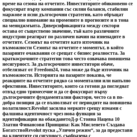
време на сезона на отчетите. Инвеститорите обикновено се
фокусират върху компании със силни баланси, стабилни
маржове и ясни дългосрочни стратегии, като обръщат
специално внимание на промените в прогнозите и в тона
на мениджмънта. Диверсификацията между сектори
остава от съществено значение, тъй като различните
индустрии реагират по различен начин на изненадите в
отчетите. Сезонът на отчетите като източник на
възможности Сезонът на отчетите е моментът, в който
пазарните очаквания се срещат с бизнес реалността. За
краткосрочните стратегии това често означава повишена
несигурност. За дългосрочните инвеститори обаче,
отбелязват от Freedom24, това може да бъде източник на
възможности. Историята на пазарите показва, че
реакциите на отчетите рядко са моментални или напълно
ефективни. Инвеститорите, които са готови да погледнат
отвъд едно тримесечие и да се фокусират върху
дългосрочните фундаментални фактори, често са в по-
добра позиция да се възползват от периодите на повишена
волатилност.
Revolut засилва мерките срещу измами с
фалшива идентичност чрез нова функция за
идентификация на обаждането
Д-р Стояна Нацева 10
Златни Финансови Принципа: Как Мисленето Създава
Богатство
Revolut пуска „Уличен режим“, за да предостави
на клиентите си сигурност, съобразена с