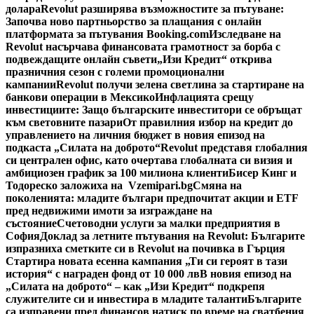
долара
Revolut разширява възможностите за пътуване:
Започва ново партньорство за плащания с онлайн
платформата за пътувания Booking.com
Изследване на
Revolut насърчава финансовата грамотност за борба с
подвеждащите онлайн съвети
„Изи Кредит“ открива
празничния сезон с големи промоционални
кампании
Revolut получи зелена светлина за стартиране на
банкови операции в Мексико
Инфлацията срещу
инвестициите: Защо българските инвеститори се обръщат
към световните пазари
От правилния избор на кредит до
управлението на личния бюджет в новия епизод на
подкаста „Силата на доброто“
Revolut представя глобалния
си централен офис, като очертава глобалната си визия и
амбициозен график за 100 милиона клиенти
Бисер Кинг и
Тодореско заложиха на Vzemipari.bg
Смяна на
поколенията: младите българи предпочитат акции и ETF
пред недвижими имоти за изграждане на
състояние
Счетоводни услуги за малки предприятия в
София
Доклад за летните пътувания на Revolut: Българите
изпразниха сметките си в Revolut на почивка в Гърция
Стартира новата есенна кампания „Ти си героят в тази
история“ с награден фонд от 10 000 лв
В новия епизод на
„Силата на доброто“ – как „Изи Кредит“ подкрепя
служителите си и инвестира в младите таланти
Българите
са изправени пред финансов натиск по време на сватбения