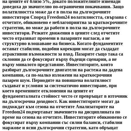
на цените от близо 5%, докато положителните изненади
доведоха до значително по-ограничени покачвания. Защо
волатилността може да е в полза на дългосрочните
инвеститори Според Freedom24 волатилността, свързана с
отчетите, обикновено е неблагоприятна за краткосрочните
стратегии, но може да работи в полза на дългосрочните
инвеститори. Резките движения в цените след отчетите
често отразяват промени в пазарните нагласи, а не
структурно влошаване на бизнеса. Когато фундаментите
останат стабилни, подобни корекции могат да създадат
атрактивни възможности за вход. Пазарите също така са
склонни да се фокусират върху бъдещи сценарии, а не
върху миналото представяне. Инвеститорите, които
разбират дългосрочните двигатели на растежа на дадена
компания, са по-малко изложени на краткосрочния
пазарен шум. Периодите на повишена волатилност
създават и условия за систематично инвестиране, при
което временните отклонения на цените от
фундаменталната стойност често се превръщат в източник
на дългосрочна доходност. Как инвеститорите могат да
подхождат към сезона на отчетите Анализаторите на
Freedom24 подчертават значението на дисциплината по
време на сезона на отчетите. Инвеститорите обикновено се
фокусират върху компании със силни баланси, стабилни
маржове и ясни дългосрочни стратегии, като обръщат