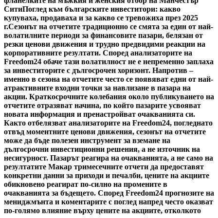
фланелките на мъжкия и женския отбор на Манчестър
Сити
Поглед към българските инвеститори: какво
купуваха, продаваха и за какво се тревожиха през 2025
г.
Сезонът на отчетите традиционно се смята за един от най-
волатилните периоди за финансовите пазари, белязан от
резки ценови движения и трудно предвидими реакции на
корпоративните резултати. Според анализаторите на
Freedom24 обаче тази волатилност не е непременно заплаха
за инвеститорите с дългосрочен хоризонт. Напротив –
именно в сезона на отчетите често се появяват едни от най-
атрактивните входни точки за навлизане в пазара на
акции. Краткосрочните колебания около публикуването на
отчетите отразяват начина, по който пазарите усвояват
новата информация и пренастройват очакванията си.
Както отбелязват анализаторите на Freedom24, погледнато
отвъд моментните ценови движения, сезонът на отчетите
може да бъде полезен инструмент за вземане на
дългосрочни инвестиционни решения, а не източник на
несигурност. Пазарът реагира на очакванията, а не само на
резултатите Макар тримесечните отчети да предоставят
конкретни данни за приходи и печалби, цените на акциите
обикновено реагират по-силно на промените в
очакванията за бъдещето. Според Freedom24 прогнозите на
мениджмънта и коментарите с поглед напред често оказват
по-голямо влияние върху цените на акциите, отколкото