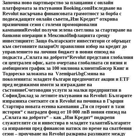
Започва ново партньорство за плащания с онлайн
платформата за пътувания Booking.com
Изследване на
Revolut насърчава финансовата грамотност за борба с
подвеждащите онлайн съвети
„Изи Кредит“ открива
празничния сезон с големи промоционални
кампании
Revolut получи зелена светлина за стартиране на
банкови операции в Мексико
Инфлацията срещу
инвестициите: Защо българските инвеститори се обръщат
към световните пазари
От правилния избор на кредит до
управлението на личния бюджет в новия епизод на
подкаста „Силата на доброто“
Revolut представя глобалния
си централен офис, като очертава глобалната си визия и
амбициозен график за 100 милиона клиенти
Бисер Кинг и
Тодореско заложиха на Vzemipari.bg
Смяна на
поколенията: младите българи предпочитат акции и ETF
пред недвижими имоти за изграждане на
състояние
Счетоводни услуги за малки предприятия в
София
Доклад за летните пътувания на Revolut: Българите
изпразниха сметките си в Revolut на почивка в Гърция
Стартира новата есенна кампания „Ти си героят в тази
история“ с награден фонд от 10 000 лв
В новия епизод на
„Силата на доброто“ – как „Изи Кредит“ подкрепя
служителите си и инвестира в младите таланти
Българите
са изправени пред финансов натиск по време на сватбения
сезон – проучване на Revolut разкрива разликите между