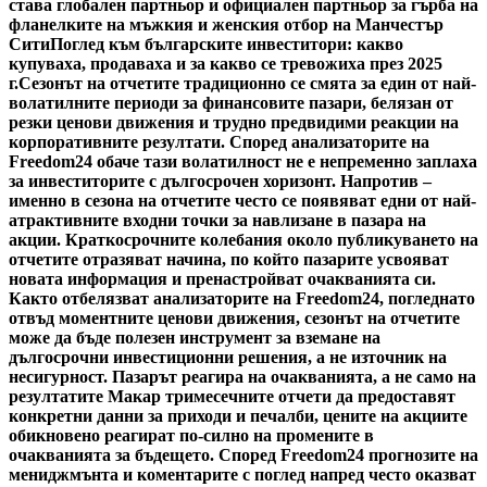
става глобален партньор и официален партньор за гърба на
фланелките на мъжкия и женския отбор на Манчестър
Сити
Поглед към българските инвеститори: какво
купуваха, продаваха и за какво се тревожиха през 2025
г.
Сезонът на отчетите традиционно се смята за един от най-
волатилните периоди за финансовите пазари, белязан от
резки ценови движения и трудно предвидими реакции на
корпоративните резултати. Според анализаторите на
Freedom24 обаче тази волатилност не е непременно заплаха
за инвеститорите с дългосрочен хоризонт. Напротив –
именно в сезона на отчетите често се появяват едни от най-
атрактивните входни точки за навлизане в пазара на
акции. Краткосрочните колебания около публикуването на
отчетите отразяват начина, по който пазарите усвояват
новата информация и пренастройват очакванията си.
Както отбелязват анализаторите на Freedom24, погледнато
отвъд моментните ценови движения, сезонът на отчетите
може да бъде полезен инструмент за вземане на
дългосрочни инвестиционни решения, а не източник на
несигурност. Пазарът реагира на очакванията, а не само на
резултатите Макар тримесечните отчети да предоставят
конкретни данни за приходи и печалби, цените на акциите
обикновено реагират по-силно на промените в
очакванията за бъдещето. Според Freedom24 прогнозите на
мениджмънта и коментарите с поглед напред често оказват