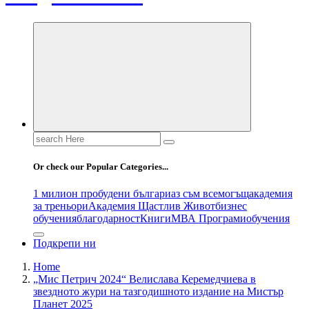
Search
for:
Or check our Popular Categories...
1 милион пробудени българи
аз съм всемогъщ
академия
за треньори
Академия Щастлив Живот
бизнес
обучения
благодарност
Книги
МВА Програми
обучения
Подкрепи ни
Home
„Мис Петрич 2024“ Велислава Керемедчиева в
звездното жури на тазгодишното издание на Мистър
Планет 2025