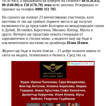
18:30 часа, а продажбата на куверти на стойност
40 (€20.45),
80 (€40.90) и 150 (€76.70) лева
вече започна. Резервации се
приемат на телефон
0886 311 785
.
На сцената ще излязат 23 впечатляващи участници, като
шестима от тях ще грабнат първите места и ще получат
възможността да представят България на международни сцени
в Дубай, Истанбул, Барселона, Милано, Кипър, Малта и
други. Вечерта ще представи новата генерация от
харизматични и стилни мъже, а модното шоу ще бъде в
изключителните костюми на дизайнера
Илия Илиев
.
Журито ще бъде в пълен блясък – 23 добре познати имена от
света на модата, телевизията и бизнеса. Сред тях са: