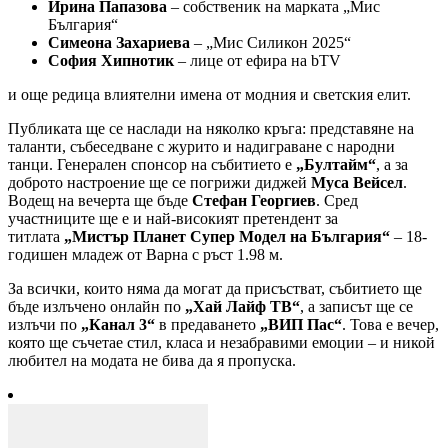
Ирина Папазова
– собственик на марката „Мис
България“
Симеона Захариева
– „Мис Силикон 2025“
София Хипнотик
– лице от ефира на bTV
и още редица влиятелни имена от модния и светския елит.
Публиката ще се наслади на няколко кръга: представяне на
таланти, събеседване с журито и надиграване с народни
танци. Генерален спонсор на събитието е
„Бултайм“
, а за
доброто настроение ще се погрижи диджей
Муса Вейсел
.
Водещ на вечерта ще бъде
Стефан Георгиев
. Сред
участниците ще е и най-високият претендент за
титлата
„Мистър Планет Супер Модел на България“
– 18-
годишен младеж от Варна с ръст 1.98 м.
За всички, които няма да могат да присъстват, събитието ще
бъде излъчено онлайн по
„Хай Лайф ТВ“
, а записът ще се
излъчи по
„Канал 3“
в предаването
„ВИП Пас“
. Това е вечер,
която ще съчетае стил, класа и незабравими емоции – и никой
любител на модата не бива да я пропуска.