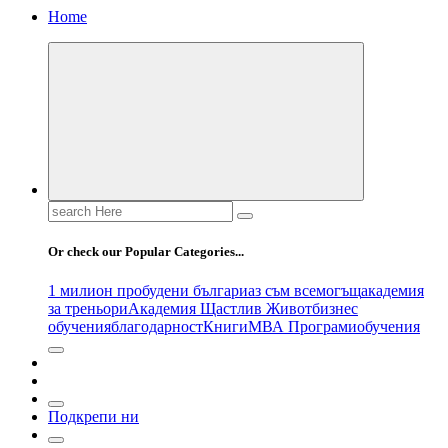
Home
Search
for:
Or check our Popular Categories...
1 милион пробудени българи
аз съм всемогъщ
академия
за треньори
Академия Щастлив Живот
бизнес
обучения
благодарност
Книги
МВА Програми
обучения
Подкрепи ни