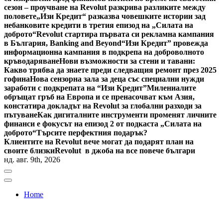
сезон – проучване на Revolut разкрива разликите между
половете
„Изи Кредит“ разказва човешките истории зад
небанковите кредити в третия епизод на „Силата на
доброто“
Revolut стартира първата си рекламна кампания
в България, Banking and Beyond
“Изи Кредит” провежда
информационна кампания в подкрепа на доброволното
кръводаряване
Нови възможности за стени и тавани:
Какво трябва да знаете преди следващия ремонт през 2025
гофина
Нова сензорна зала за деца със специални нужди
заработи с подкрепата на “Изи Кредит”
Милениалите
обръщат гръб на Европа и се пренасочват към Азия,
констатира докладът на Revolut за глобални разходи за
пътуване
Как дигиталните инструменти променят личните
финанси е фокусът на епизод 2 от подкаста „Силата на
доброто“
Търсите перфектния подарък?
Клиентите на Revolut вече могат да подарят план на
своите близки
Revolut в джоба на все повече българи
нд. авг. 9th, 2026
Home
Bulgaria News