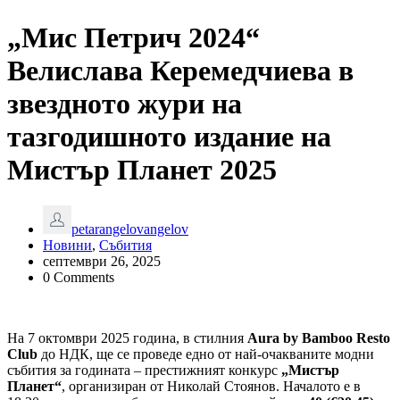
„Мис Петрич 2024“
Велислава Керемедчиева в
звездното жури на
тазгодишното издание на
Мистър Планет 2025
petarangelovangelov
Новини
,
Събития
септември 26, 2025
0 Comments
На 7 октомври 2025 година, в стилния
Aura by Bamboo Resto
Club
до НДК, ще се проведе едно от най-очакваните модни
събития за годината – престижният конкурс
„Мистър
Планет“
, организиран от Николай Стоянов. Началото е в