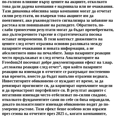
по-голямо влияние върху цените на акциите, отколкото
това дали дадена компания е надминала или не очаквания.
Тази динамика обяснява защо компании могат да отчетат
силни резултати, но въпреки това акциите им да
поевтинеят, ако ръководството сигнализира за забавяне на
растежа или повишаване на разходите. Обратното, по-
слаби тримесечни резултати могат да бъдат пренебрегнати,
ако дългосрочното търсене и стратегическата посока
останат непроменени. В този контекст движението на
цените след отчет отразява основно разликата между
пазарните очаквания и новата информация, а не
абсолютното ниво на печалбите. Защо пазарните реакции
често продължават и след отчета Анализаторите на
Freedom24 посочват добре документирания ефект на т.нар.
„отложена реакция след отчет“, при който пазарните
реакции на изненади в отчетите се разгръщат постепенно
във времето, вместо да бъдат напълно отразени веднага.
Инвеститорите обикновено се нуждаят от време, за да
ревизират прогнозите си, да коригират оценъчните модели
и да пренастроят портфейлите си. В резултат акциите с
негативни изненади често отбелязват по-силни спадове,
отколкото фундаментите сами по себе си биха оправдали,
докато положителните изненади обикновено водят до по-
умерени ръстове. Този ефект беше особено ясно изразен
през сезона на отчетите през 2025 г., когато компаниите,