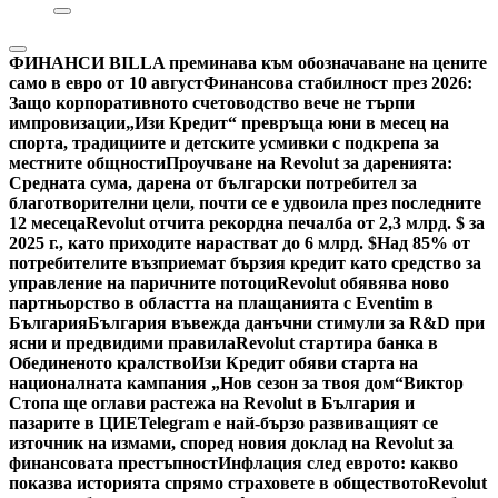
ФИНАНСИ
BILLA преминава към обозначаване на цените
само в евро от 10 август
Финансова стабилност през 2026:
Защо корпоративното счетоводство вече не търпи
импровизации
„Изи Кредит“ превръща юни в месец на
спорта, традициите и детските усмивки с подкрепа за
местните общности
Проучване на Revolut за даренията:
Средната сума, дарена от български потребител за
благотворителни цели, почти се е удвоила през последните
12 месеца
Revolut отчита рекордна печалба от 2,3 млрд. $ за
2025 г., като приходите нарастват до 6 млрд. $
Над 85% от
потребителите възприемат бързия кредит като средство за
управление на паричните потоци
Revolut обявява ново
партньорство в областта на плащанията с Eventim в
България
България въвежда данъчни стимули за R&D при
ясни и предвидими правила
Revolut стартира банка в
Обединеното кралство
Изи Кредит обяви старта на
националната кампания „Нов сезон за твоя дом“
Виктор
Стопа ще оглави растежа на Revolut в България и
пазарите в ЦИЕ
Telegram е най-бързо развиващият се
източник на измами, според новия доклад на Revolut за
финансовата престъпност
Инфлация след еврото: какво
показва историята спрямо страховете в обществото
Revolut