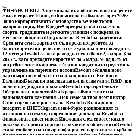
Skip
to
ФИНАНСИ
BILLA преминава към обозначаване на цените
content
само в евро от 10 август
Финансова стабилност през 2026:
Защо корпоративното счетоводство вече не търпи
импровизации
„Изи Кредит“ превръща юни в месец на
спорта, традициите и детските усмивки с подкрепа за
местните общности
Проучване на Revolut за даренията:
Средната сума, дарена от български потребител за
благотворителни цели, почти се е удвоила през последните
12 месеца
Revolut отчита рекордна печалба от 2,3 млрд. $ за
2025 г., като приходите нарастват до 6 млрд. $
Над 85% от
потребителите възприемат бързия кредит като средство за
управление на паричните потоци
Revolut обявява ново
партньорство в областта на плащанията с Eventim в
България
България въвежда данъчни стимули за R&D при
ясни и предвидими правила
Revolut стартира банка в
Обединеното кралство
Изи Кредит обяви старта на
националната кампания „Нов сезон за твоя дом“
Виктор
Стопа ще оглави растежа на Revolut в България и
пазарите в ЦИЕ
Telegram е най-бързо развиващият се
източник на измами, според новия доклад на Revolut за
финансовата престъпност
Инфлация след еврото: какво
показва историята спрямо страховете в обществото
Revolut
става глобален партньор и официален партньор за гърба на