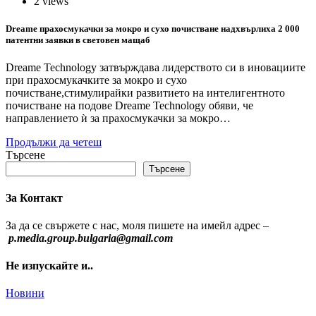
2 views
Dreame прахосмукачки за мокро и сухо почистване надхвърлиха 2 000
патентни заявки в световен мащаб
Dreame Technology затвърждава лидерството си в иновациите
при прахосмукачките за мокро и сухо
почистване,стимулирайки развитието на интелигентното
почистване на подове Dreame Technology обяви, че
направлението ѝ за прахосмукачки за мокро…
Продължи да четеш
Търсене
Търсене
За Контакт
За да се свържете с нас, моля пишете на имейл адрес –
p.media.group.bulgaria@gmail.com
Не изпускайте и..
Новини