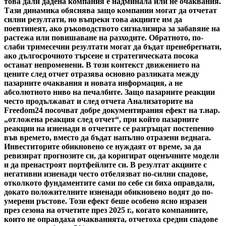
това дали дадена компания е надминала или не очаквания.
Тази динамика обяснява защо компании могат да отчетат
силни резултати, но въпреки това акциите им да
поевтинеят, ако ръководството сигнализира за забавяне на
растежа или повишаване на разходите. Обратното, по-
слаби тримесечни резултати могат да бъдат пренебрегнати,
ако дългосрочното търсене и стратегическата посока
останат непроменени. В този контекст движението на
цените след отчет отразява основно разликата между
пазарните очаквания и новата информация, а не
абсолютното ниво на печалбите. Защо пазарните реакции
често продължават и след отчета Анализаторите на
Freedom24 посочват добре документирания ефект на т.нар.
„отложена реакция след отчет“, при който пазарните
реакции на изненади в отчетите се разгръщат постепенно
във времето, вместо да бъдат напълно отразени веднага.
Инвеститорите обикновено се нуждаят от време, за да
ревизират прогнозите си, да коригират оценъчните модели
и да пренастроят портфейлите си. В резултат акциите с
негативни изненади често отбелязват по-силни спадове,
отколкото фундаментите сами по себе си биха оправдали,
докато положителните изненади обикновено водят до по-
умерени ръстове. Този ефект беше особено ясно изразен
през сезона на отчетите през 2025 г., когато компаниите,
които не оправдаха очакванията, отчетоха средни спадове