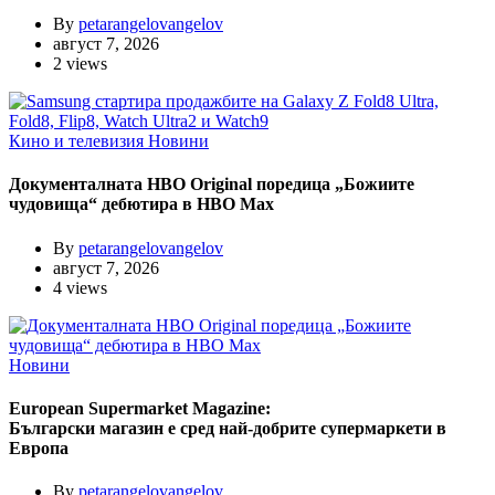
By
petarangelovangelov
август 7, 2026
2 views
Кино и телевизия
Новини
Документалната HBO Original поредица „Божиите
чудовища“ дебютира в HBO Max
By
petarangelovangelov
август 7, 2026
4 views
Новини
European Supermarket Magazine:
Български магазин е сред най-добрите супермаркети в
Европа
By
petarangelovangelov