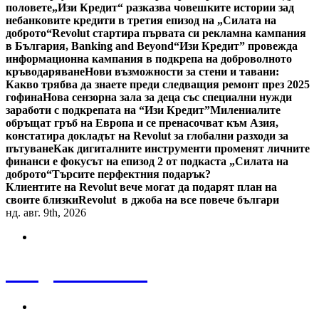
половете
„Изи Кредит“ разказва човешките истории зад
небанковите кредити в третия епизод на „Силата на
доброто“
Revolut стартира първата си рекламна кампания
в България, Banking and Beyond
“Изи Кредит” провежда
информационна кампания в подкрепа на доброволното
кръводаряване
Нови възможности за стени и тавани:
Какво трябва да знаете преди следващия ремонт през 2025
гофина
Нова сензорна зала за деца със специални нужди
заработи с подкрепата на “Изи Кредит”
Милениалите
обръщат гръб на Европа и се пренасочват към Азия,
констатира докладът на Revolut за глобални разходи за
пътуване
Как дигиталните инструменти променят личните
финанси е фокусът на епизод 2 от подкаста „Силата на
доброто“
Търсите перфектния подарък?
Клиентите на Revolut вече могат да подарят план на
своите близки
Revolut в джоба на все повече българи
нд. авг. 9th, 2026
Bulgaria News