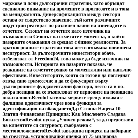
маржове и ясни дългосрочни стратегии, като обръщат
специално внимание на промените в прогнозите и в тона
на мениджмънта. Диверсификацията между сектори
остава от съществено значение, тъй като различните
индустрии реагират по различен начин на изненадите в
отчетите. Сезонът на отчетите като източник на
възможности Сезонът на отчетите е моментът, в който
пазарните очаквания се срещат с бизнес реалността. За
краткосрочните стратегии това често означава повишена
несигурност. За дългосрочните инвеститори обаче,
отбелязват от Freedom24, това може да бъде източник на
възможности. Историята на пазарите показва, че
реакциите на отчетите рядко са моментални или напълно
ефективни. Инвеститорите, които са готови да погледнат
отвъд едно тримесечие и да се фокусират върху
дългосрочните фундаментални фактори, често са в по-
добра позиция да се възползват от периодите на повишена
волатилност.
Revolut засилва мерките срещу измами с
фалшива идентичност чрез нова функция за
идентификация на обаждането
Д-р Стояна Нацева 10
Златни Финансови Принципа: Как Мисленето Създава
Богатство
Revolut пуска „Уличен режим“, за да предостави
на клиентите си сигурност, съобразена с
местоположението
Revolut завършва процеса на набиране
на средства, установявайки оценка от 75 милиарда