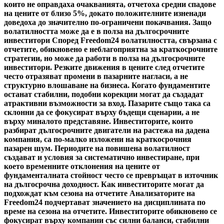
които не оправдаха очакванията, отчетоха средни спадове
на цените от близо 5%, докато положителните изненади
доведоха до значително по-ограничени покачвания. Защо
волатилността може да е в полза на дългосрочните
инвеститори Според Freedom24 волатилността, свързана с
отчетите, обикновено е неблагоприятна за краткосрочните
стратегии, но може да работи в полза на дългосрочните
инвеститори. Резките движения в цените след отчетите
често отразяват промени в пазарните нагласи, а не
структурно влошаване на бизнеса. Когато фундаментите
останат стабилни, подобни корекции могат да създадат
атрактивни възможности за вход. Пазарите също така са
склонни да се фокусират върху бъдещи сценарии, а не
върху миналото представяне. Инвеститорите, които
разбират дългосрочните двигатели на растежа на дадена
компания, са по-малко изложени на краткосрочния
пазарен шум. Периодите на повишена волатилност
създават и условия за систематично инвестиране, при
което временните отклонения на цените от
фундаменталната стойност често се превръщат в източник
на дългосрочна доходност. Как инвеститорите могат да
подхождат към сезона на отчетите Анализаторите на
Freedom24 подчертават значението на дисциплината по
време на сезона на отчетите. Инвеститорите обикновено се
фокусират върху компании със силни баланси, стабилни