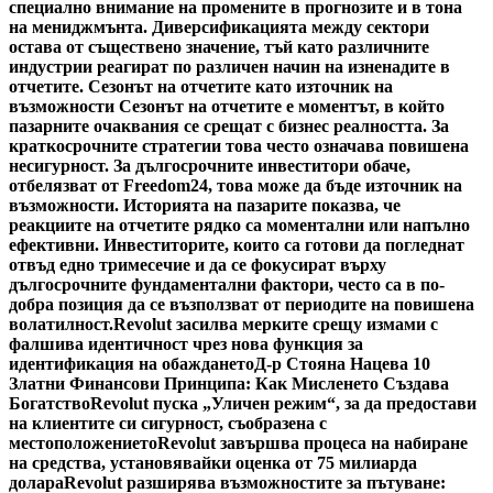
специално внимание на промените в прогнозите и в тона
на мениджмънта. Диверсификацията между сектори
остава от съществено значение, тъй като различните
индустрии реагират по различен начин на изненадите в
отчетите. Сезонът на отчетите като източник на
възможности Сезонът на отчетите е моментът, в който
пазарните очаквания се срещат с бизнес реалността. За
краткосрочните стратегии това често означава повишена
несигурност. За дългосрочните инвеститори обаче,
отбелязват от Freedom24, това може да бъде източник на
възможности. Историята на пазарите показва, че
реакциите на отчетите рядко са моментални или напълно
ефективни. Инвеститорите, които са готови да погледнат
отвъд едно тримесечие и да се фокусират върху
дългосрочните фундаментални фактори, често са в по-
добра позиция да се възползват от периодите на повишена
волатилност.
Revolut засилва мерките срещу измами с
фалшива идентичност чрез нова функция за
идентификация на обаждането
Д-р Стояна Нацева 10
Златни Финансови Принципа: Как Мисленето Създава
Богатство
Revolut пуска „Уличен режим“, за да предостави
на клиентите си сигурност, съобразена с
местоположението
Revolut завършва процеса на набиране
на средства, установявайки оценка от 75 милиарда
долара
Revolut разширява възможностите за пътуване: