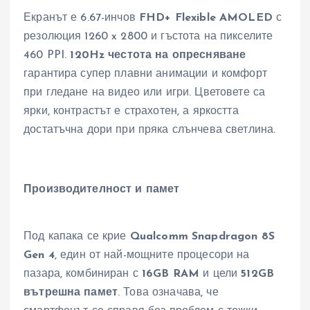
Екранът е 6.67-инчов
FHD+ Flexible AMOLED
с
резолюция 1260 x 2800 и гъстота на пикселите
460 PPI.
120Hz честота на опресняване
гарантира супер плавни анимации и комфорт
при гледане на видео или игри. Цветовете са
ярки, контрастът е страхотен, а яркостта
достатъчна дори при пряка слънчева светлина.
Производителност и памет
Под капака се крие
Qualcomm Snapdragon 8S
Gen 4
, един от най-мощните процесори на
пазара, комбиниран с
16GB RAM
и цели
512GB
вътрешна памет
. Това означава, че