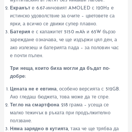
мултитаскингът летят без никакви лагове.
Екранът
е 6.67-инчовият AMOLED с 120Hz е
истинско удоволствие за очите – цветовете са
ярки, а всичко се движи супер плавно.
Батерия
е с капажитет 5150 mAh и 65W бързо
зареждане означава, че ще издържи цял ден, а
ако излезеш и батерията пада – за половин час
е почти пълен.
Три неща, които биха могли да бъдат по-
добре:
Цената не е евтина
, особено версията с 512GB.
Ако гледаш бюджета, това може да те спре.
Тегло на смартфона
218 грама – усеща се
малко тежичък в ръката при продължително
ползване.
Няма зарядно в кутията
, така че ще трябва да