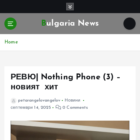
S
k
i
Bulgaria News
p
t
o
Home
c
o
n
t
e
РЕВЮ| Nothing Phone (3) –
n
новият хит
t
petarangelovangelov
Новини
септември 14, 2025
0 Comments