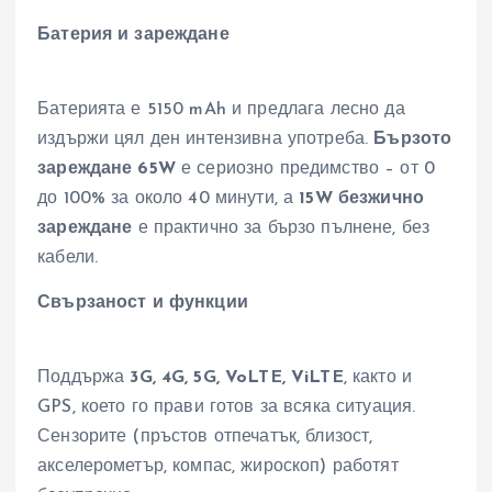
Батерия и зареждане
Батерията е 5150 mAh и предлага лесно да
издържи цял ден интензивна употреба.
Бързото
зареждане 65W
е сериозно предимство – от 0
до 100% за около 40 минути, а
15W безжично
зареждане
е практично за бързо пълнене, без
кабели.
Свързаност и функции
Поддържа
3G, 4G, 5G, VoLTE, ViLTE
, както и
GPS, което го прави готов за всяка ситуация.
Сензорите (пръстов отпечатък, близост,
акселерометър, компас, жироскоп) работят