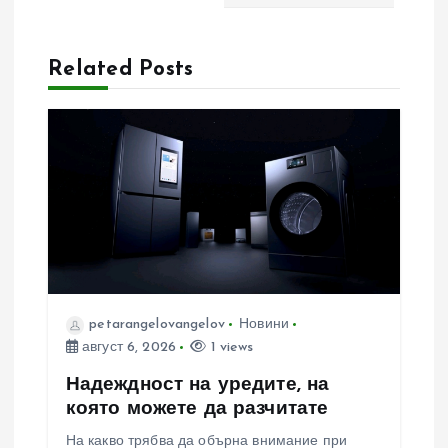
а
Related Posts
ц
и
я
petarangelovangelov
Новини
август 6, 2026
1 views
Надеждност на уредите, на
която можете да разчитате
На какво трябва да обърна внимание при