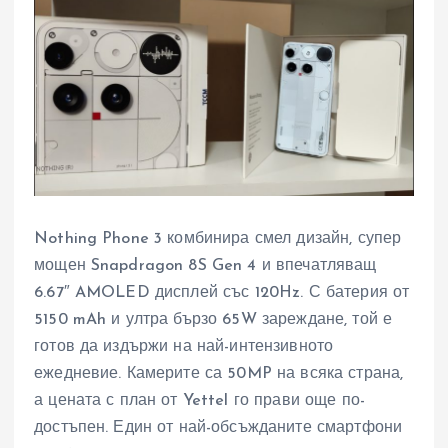
Nothing Phone 3 комбинира смел дизайн, супер
мощен Snapdragon 8S Gen 4 и впечатляващ
6.67″ AMOLED дисплей със 120Hz. С батерия от
5150 mAh и ултра бързо 65W зареждане, той е
готов да издържи на най-интензивното
ежедневие. Камерите са 50MP на всяка страна,
а цената с план от Yettel го прави още по-
достъпен. Един от най-обсъжданите смартфони