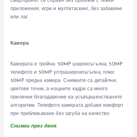
смартфонът се справя без проблем с тежки
приложения, игри и мултитаскинг, без забавяне
или лаг.
Камера
Камерата е тройна: 50MP широкоъгълна, 50MP
телефото и 50MP ултраширокоъгълна, плюс
50MP предна камера. Снимките са детайлни,
цветове точни, а нощните кадри са много
прилични благодарение на усъвършенстваните
алгоритми. Телефото камерата добавя комфорт
при приближаване без загуба на качество.
Снимки през деня: