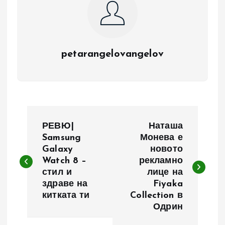
petarangelovangelov
Н
РЕВЮ|
Наташа
а
Samsung
Монева е
Galaxy
новото
Watch 8 –
рекламно
в
стил и
лице на
здраве на
Fiyaka
и
китката ти
Collection в
Одрин
г