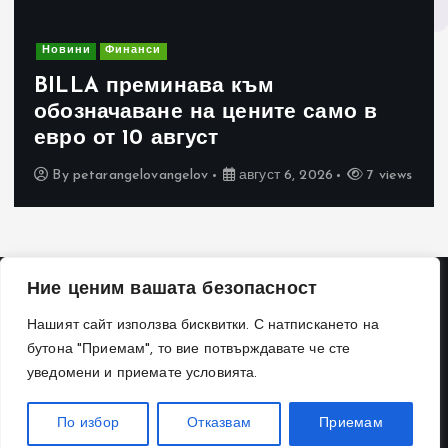
Новини
Финанси
BILLA преминава към
обозначаване на цените само в
евро от 10 август
By
petarangelovangelov
август 6, 2026
7 views
Ние ценим вашата безопасност
Нашият сайт използва бисквитки. С натпискането на
бутона "Приемам", то вие потвърждавате че сте
уведомени и приемате условията.
Copyright © 2026 Bulgaria News | Powered by
Desert Themes
По избор
Отказвам
Приемам