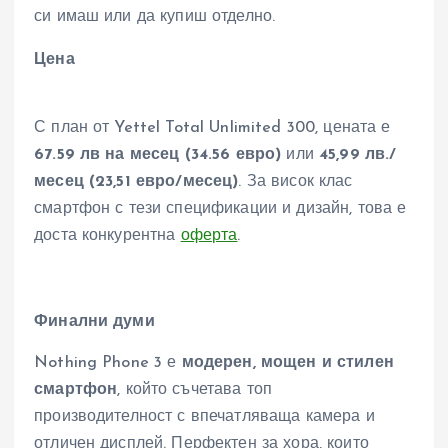
си имаш или да купиш отделно.
Цена
С план от Yettel Total Unlimited 300, цената е
67.59 лв на месец (34.56 евро)
или
45,99 лв./
месец (23,51 евро/месец)
. За висок клас
смартфон с тези спецификации и дизайн, това е
доста конкурентна
оферта
.
Финални думи
Nothing Phone 3 е
модерен, мощен и стилен
смартфон
, който съчетава топ
производителност с впечатляваща камера и
отличен дисплей. Перфектен за хора, които