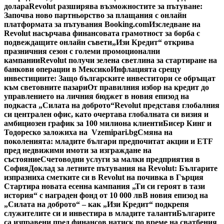
долара
Revolut разширява възможностите за пътуване:
Започва ново партньорство за плащания с онлайн
платформата за пътувания Booking.com
Изследване на
Revolut насърчава финансовата грамотност за борба с
подвеждащите онлайн съвети
„Изи Кредит“ открива
празничния сезон с големи промоционални
кампании
Revolut получи зелена светлина за стартиране на
банкови операции в Мексико
Инфлацията срещу
инвестициите: Защо българските инвеститори се обръщат
към световните пазари
От правилния избор на кредит до
управлението на личния бюджет в новия епизод на
подкаста „Силата на доброто“
Revolut представя глобалния
си централен офис, като очертава глобалната си визия и
амбициозен график за 100 милиона клиенти
Бисер Кинг и
Тодореско заложиха на Vzemipari.bg
Смяна на
поколенията: младите българи предпочитат акции и ETF
пред недвижими имоти за изграждане на
състояние
Счетоводни услуги за малки предприятия в
София
Доклад за летните пътувания на Revolut: Българите
изпразниха сметките си в Revolut на почивка в Гърция
Стартира новата есенна кампания „Ти си героят в тази
история“ с награден фонд от 10 000 лв
В новия епизод на
„Силата на доброто“ – как „Изи Кредит“ подкрепя
служителите си и инвестира в младите таланти
Българите
са изправени пред финансов натиск по време на сватбения