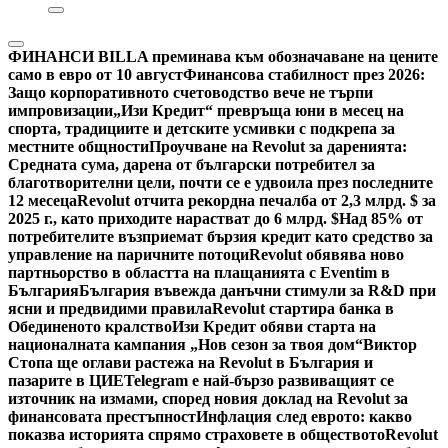
ФИНАНСИ
BILLA преминава към обозначаване на цените
само в евро от 10 август
Финансова стабилност през 2026:
Защо корпоративното счетоводство вече не търпи
импровизации
„Изи Кредит“ превръща юни в месец на
спорта, традициите и детските усмивки с подкрепа за
местните общности
Проучване на Revolut за даренията:
Средната сума, дарена от български потребител за
благотворителни цели, почти се е удвоила през последните
12 месеца
Revolut отчита рекордна печалба от 2,3 млрд. $ за
2025 г., като приходите нарастват до 6 млрд. $
Над 85% от
потребителите възприемат бързия кредит като средство за
управление на паричните потоци
Revolut обявява ново
партньорство в областта на плащанията с Eventim в
България
България въвежда данъчни стимули за R&D при
ясни и предвидими правила
Revolut стартира банка в
Обединеното кралство
Изи Кредит обяви старта на
националната кампания „Нов сезон за твоя дом“
Виктор
Стопа ще оглави растежа на Revolut в България и
пазарите в ЦИЕ
Telegram е най-бързо развиващият се
източник на измами, според новия доклад на Revolut за
финансовата престъпност
Инфлация след еврото: какво
показва историята спрямо страховете в обществото
Revolut