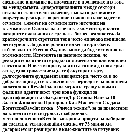
специално внимание на промените в прогнозите и в тона
на мениджмънта. Диверсификацията между сектори
остава от съществено значение, тъй като различните
индустрии реагират по различен начин на изненадите в
отчетите. Сезонът на отчетите като източник на
възможности Сезонът на отчетите е моментът, в който
пазарните очаквания се срещат с бизнес реалността. За
краткосрочните стратегии това често означава повишена
несигурност. За дългосрочните инвеститори обаче,
отбелязват от Freedom24, това може да бъде източник на
възможности. Историята на пазарите показва, че
реакциите на отчетите рядко са моментални или напълно
ефективни. Инвеститорите, които са готови да погледнат
отвъд едно тримесечие и да се фокусират върху
дългосрочните фундаментални фактори, често са в по-
добра позиция да се възползват от периодите на повишена
волатилност.
Revolut засилва мерките срещу измами с
фалшива идентичност чрез нова функция за
идентификация на обаждането
Д-р Стояна Нацева 10
Златни Финансови Принципа: Как Мисленето Създава
Богатство
Revolut пуска „Уличен режим“, за да предостави
на клиентите си сигурност, съобразена с
местоположението
Revolut завършва процеса на набиране
на средства, установявайки оценка от 75 милиарда
долара
Revolut разширява възможностите за пътуване: