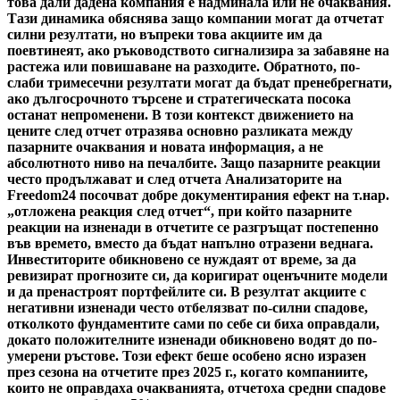
това дали дадена компания е надминала или не очаквания.
Тази динамика обяснява защо компании могат да отчетат
силни резултати, но въпреки това акциите им да
поевтинеят, ако ръководството сигнализира за забавяне на
растежа или повишаване на разходите. Обратното, по-
слаби тримесечни резултати могат да бъдат пренебрегнати,
ако дългосрочното търсене и стратегическата посока
останат непроменени. В този контекст движението на
цените след отчет отразява основно разликата между
пазарните очаквания и новата информация, а не
абсолютното ниво на печалбите. Защо пазарните реакции
често продължават и след отчета Анализаторите на
Freedom24 посочват добре документирания ефект на т.нар.
„отложена реакция след отчет“, при който пазарните
реакции на изненади в отчетите се разгръщат постепенно
във времето, вместо да бъдат напълно отразени веднага.
Инвеститорите обикновено се нуждаят от време, за да
ревизират прогнозите си, да коригират оценъчните модели
и да пренастроят портфейлите си. В резултат акциите с
негативни изненади често отбелязват по-силни спадове,
отколкото фундаментите сами по себе си биха оправдали,
докато положителните изненади обикновено водят до по-
умерени ръстове. Този ефект беше особено ясно изразен
през сезона на отчетите през 2025 г., когато компаниите,
които не оправдаха очакванията, отчетоха средни спадове