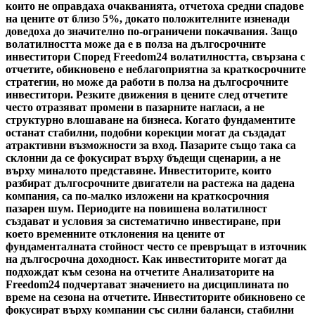
които не оправдаха очакванията, отчетоха средни спадове
на цените от близо 5%, докато положителните изненади
доведоха до значително по-ограничени покачвания. Защо
волатилността може да е в полза на дългосрочните
инвеститори Според Freedom24 волатилността, свързана с
отчетите, обикновено е неблагоприятна за краткосрочните
стратегии, но може да работи в полза на дългосрочните
инвеститори. Резките движения в цените след отчетите
често отразяват промени в пазарните нагласи, а не
структурно влошаване на бизнеса. Когато фундаментите
останат стабилни, подобни корекции могат да създадат
атрактивни възможности за вход. Пазарите също така са
склонни да се фокусират върху бъдещи сценарии, а не
върху миналото представяне. Инвеститорите, които
разбират дългосрочните двигатели на растежа на дадена
компания, са по-малко изложени на краткосрочния
пазарен шум. Периодите на повишена волатилност
създават и условия за систематично инвестиране, при
което временните отклонения на цените от
фундаменталната стойност често се превръщат в източник
на дългосрочна доходност. Как инвеститорите могат да
подхождат към сезона на отчетите Анализаторите на
Freedom24 подчертават значението на дисциплината по
време на сезона на отчетите. Инвеститорите обикновено се
фокусират върху компании със силни баланси, стабилни