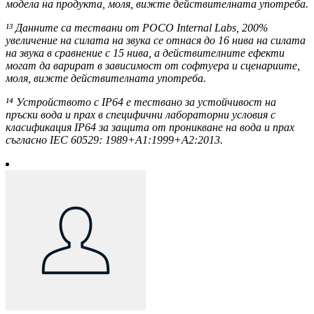
модела на продукта, моля, вижте действителната употреба.
¹³ Данните са тествани от POCO Internal Labs, 200%
увеличение на силата на звука се отнася до 16 нива на силата
на звука в сравнение с 15 нива, а действителните ефекти
могат да варират в зависимост от софтуера и сценариите,
моля, вижте действителната употреба.
¹⁴ Устройството с IP64 е тествано за устойчивост на
пръски вода и прах в специфични лабораторни условия с
класификация IP64 за защита от проникване на вода и прах
съгласно IEC 60529: 1989+A1:1999+A2:2013.