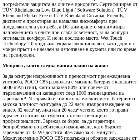
потребители защитата на очите е приоритет. Сертифициран от
TÜV Rheinland за Low Blue Light ( Software Solution), TÜV
Rheinland Flicker Free и TÜV Rheinland Circadian Friendly,
дисплеят е проектиран да намалява дискомфорта при
продължителна употреба, а DC димирането минимизира
напрежението в очите при слаба осветеност, за да осигури
оптимален комфорт. И не на последно място, Wet Touch
Technology 2.0 поддържа екрана функционален, като дори и с
мокри пръсти е идеален за използване в кухнята или по време
на тренировки.
Мощност, която следва вашия начин на живот
За да осигури издръжливост и преносимост при ежедневна
употреба, POCO C85 разполага с масивна батерия с капацитет
6000 mAh (тип), която запазва 80% или повече от
първоначалния си капацитет след 1000 пълни цикъла на
зареждане³. Ускорявайки темпото на ежедневието, батерията с
висока плътност осигурява до 22 часа⁴ възпроизвеждане на
видео, 82 часа⁴ музика или 20 часа⁴ четене, което го прави
идеален спътник за студенти, пътешественици и
професионалисти. Зарежда се бързо, за да гарантира
безпроблемно потребителско изживяване, като бързото
зареждане от 33 W⁵ достига 50% само за 31 минути⁴.
Междувременно POCO C85 поддържа и обратно зареждане от