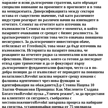
маржове и ясни дългосрочни стратегии, като обръщат
специално внимание на промените в прогнозите и в тона
на мениджмънта. Диверсификацията между сектори
остава от съществено значение, тъй като различните
индустрии реагират по различен начин на изненадите в
отчетите. Сезонът на отчетите като източник на
възможности Сезонът на отчетите е моментът, в който
пазарните очаквания се срещат с бизнес реалността. За
краткосрочните стратегии това често означава повишена
несигурност. За дългосрочните инвеститори обаче,
отбелязват от Freedom24, това може да бъде източник на
възможности. Историята на пазарите показва, че
реакциите на отчетите рядко са моментални или напълно
ефективни. Инвеститорите, които са готови да погледнат
отвъд едно тримесечие и да се фокусират върху
дългосрочните фундаментални фактори, често са в по-
добра позиция да се възползват от периодите на повишена
волатилност.
Revolut засилва мерките срещу измами с
фалшива идентичност чрез нова функция за
идентификация на обаждането
Д-р Стояна Нацева 10
Златни Финансови Принципа: Как Мисленето Създава
Богатство
Revolut пуска „Уличен режим“, за да предостави
на клиентите си сигурност, съобразена с
местоположението
Revolut завършва процеса на набиране
на средства, установявайки оценка от 75 милиарда