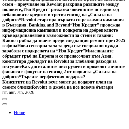
сезон – проучване на Revolut разкрива разликите между
половете
„Изи Кредит“ разказва човешките истории зад
небанковите кредити в третия епизод на „Силата на
доброто“
Revolut стартира първата си рекламна кампания
в България, Banking and Beyond
“Изи Кредит” провежда
информационна кампания в подкрепа на доброволното
кръводаряване
Нови възможности за стени и тавани:
Какво трябва да знаете преди следващия ремонт през 2025
гофина
Нова сензорна зала за деца със специални нужди
заработи с подкрепата на “Изи Кредит”
Милениалите
обръщат гръб на Европа и се пренасочват към Азия,
констатира докладът на Revolut за глобални разходи за
пътуване
Как дигиталните инструменти променят личните
финанси е фокусът на епизод 2 от подкаста „Силата на
доброто“
Търсите перфектния подарък?
Клиентите на Revolut вече могат да подарят план на
своите близки
Revolut в джоба на все повече българи
пт. авг. 7th, 2026
Home
Bulgaria News