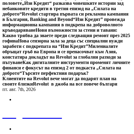
половете
„Изи Кредит“ разказва човешките истории зад
небанковите кредити в третия епизод на „Силата на
доброто“
Revolut стартира първата си рекламна кампания
в България, Banking and Beyond
“Изи Кредит” провежда
информационна кампания в подкрепа на доброволното
кръводаряване
Нови възможности за стени и тавани:
Какво трябва да знаете преди следващия ремонт през 2025
гофина
Нова сензорна зала за деца със специални нужди
заработи с подкрепата на “Изи Кредит”
Милениалите
обръщат гръб на Европа и се пренасочват към Азия,
констатира докладът на Revolut за глобални разходи за
пътуване
Как дигиталните инструменти променят личните
финанси е фокусът на епизод 2 от подкаста „Силата на
доброто“
Търсите перфектния подарък?
Клиентите на Revolut вече могат да подарят план на
своите близки
Revolut в джоба на все повече българи
пт. авг. 7th, 2026
Bulgaria News