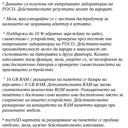
⁴ Данните са получени от вътрешните лаборатории на
POCO. Действителните резултати могат да варират.
⁵ Моля, консултирайте се с местния дистрибутор за
наличието на захранващ адаптер в кутията.
⁶ Поддържа до 10 W обратно зареждане по кабел,
съвместимо с устройства, проверени чрез тестове във
вътрешните лаборатории на POCO. Действителната
производителност може да варира в зависимост от
състоянието на батерията и други фактори. Когато
използвате тази функция, моля, уверете се, че телефонът ви
има достатъчно батерия и проверете съвместимостта на
приемащото устройство.
⁷ 16 GB RAM с разширение на паметта се базира на
версията с 8 GB RAM. Допълнителната RAM ще заема
съответното количество ROM памет. Разширението на
паметта е достъпно само когато има достатъчно място за
съхранение на вашето устройство. Действителното
разширение на капацитета на RAM паметта варира при
различните модели.
⁸ microSD картата за разширяване на паметта се продава
отделно, моля, вижте действителното използване.