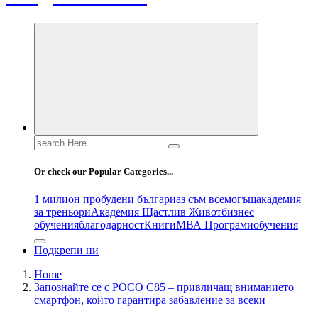
Search
for:
Or check our Popular Categories...
1 милион пробудени българи
аз съм всемогъщ
академия
за треньори
Академия Щастлив Живот
бизнес
обучения
благодарност
Книги
МВА Програми
обучения
Подкрепи ни
Home
Запознайте се с POCO C85 – привличащ вниманието
смартфон, който гарантира забавление за всеки