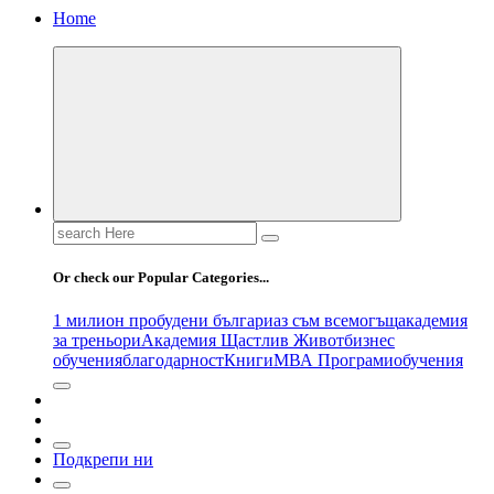
Home
Search
for:
Or check our Popular Categories...
1 милион пробудени българи
аз съм всемогъщ
академия
за треньори
Академия Щастлив Живот
бизнес
обучения
благодарност
Книги
МВА Програми
обучения
Подкрепи ни