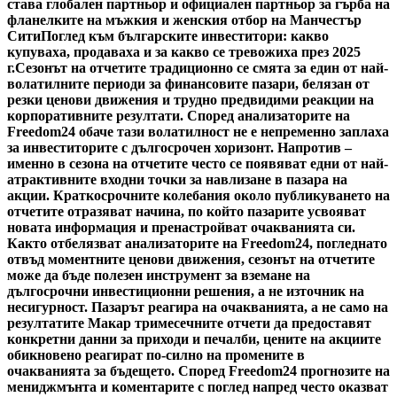
става глобален партньор и официален партньор за гърба на
фланелките на мъжкия и женския отбор на Манчестър
Сити
Поглед към българските инвеститори: какво
купуваха, продаваха и за какво се тревожиха през 2025
г.
Сезонът на отчетите традиционно се смята за един от най-
волатилните периоди за финансовите пазари, белязан от
резки ценови движения и трудно предвидими реакции на
корпоративните резултати. Според анализаторите на
Freedom24 обаче тази волатилност не е непременно заплаха
за инвеститорите с дългосрочен хоризонт. Напротив –
именно в сезона на отчетите често се появяват едни от най-
атрактивните входни точки за навлизане в пазара на
акции. Краткосрочните колебания около публикуването на
отчетите отразяват начина, по който пазарите усвояват
новата информация и пренастройват очакванията си.
Както отбелязват анализаторите на Freedom24, погледнато
отвъд моментните ценови движения, сезонът на отчетите
може да бъде полезен инструмент за вземане на
дългосрочни инвестиционни решения, а не източник на
несигурност. Пазарът реагира на очакванията, а не само на
резултатите Макар тримесечните отчети да предоставят
конкретни данни за приходи и печалби, цените на акциите
обикновено реагират по-силно на промените в
очакванията за бъдещето. Според Freedom24 прогнозите на
мениджмънта и коментарите с поглед напред често оказват