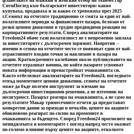
фланелките на мъжкия и женския отбор на Манчестър
Сити
Поглед към българските инвеститори: какво
купуваха, продаваха и за какво се тревожиха през 2025
г.
Сезонът на отчетите традиционно се смята за един от най-
волатилните периоди за финансовите пазари, белязан от
резки ценови движения и трудно предвидими реакции на
корпоративните резултати. Според анализаторите на
Freedom24 обаче тази волатилност не е непременно заплаха
за инвеститорите с дългосрочен хоризонт. Напротив –
именно в сезона на отчетите често се появяват едни от най-
атрактивните входни точки за навлизане в пазара на
акции. Краткосрочните колебания около публикуването на
отчетите отразяват начина, по който пазарите усвояват
новата информация и пренастройват очакванията си.
Както отбелязват анализаторите на Freedom24, погледнато
отвъд моментните ценови движения, сезонът на отчетите
може да бъде полезен инструмент за вземане на
дългосрочни инвестиционни решения, а не източник на
несигурност. Пазарът реагира на очакванията, а не само на
резултатите Макар тримесечните отчети да предоставят
конкретни данни за приходи и печалби, цените на акциите
обикновено реагират по-силно на промените в
очакванията за бъдещето. Според Freedom24 прогнозите на
мениджмънта и коментарите с поглед напред често оказват
по-голямо влияние върху цените на акциите, отколкото