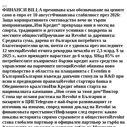
Skip
to
ФИНАНСИ
BILLA преминава към обозначаване на цените
content
само в евро от 10 август
Финансова стабилност през 2026:
Защо корпоративното счетоводство вече не търпи
импровизации
„Изи Кредит“ превръща юни в месец на
спорта, традициите и детските усмивки с подкрепа за
местните общности
Проучване на Revolut за даренията:
Средната сума, дарена от български потребител за
благотворителни цели, почти се е удвоила през последните
12 месеца
Revolut отчита рекордна печалба от 2,3 млрд. $ за
2025 г., като приходите нарастват до 6 млрд. $
Над 85% от
потребителите възприемат бързия кредит като средство за
управление на паричните потоци
Revolut обявява ново
партньорство в областта на плащанията с Eventim в
България
България въвежда данъчни стимули за R&D при
ясни и предвидими правила
Revolut стартира банка в
Обединеното кралство
Изи Кредит обяви старта на
националната кампания „Нов сезон за твоя дом“
Виктор
Стопа ще оглави растежа на Revolut в България и
пазарите в ЦИЕ
Telegram е най-бързо развиващият се
източник на измами, според новия доклад на Revolut за
финансовата престъпност
Инфлация след еврото: какво
показва историята спрямо страховете в обществото
Revolut
става глобален партньор и официален партньор за гърба на