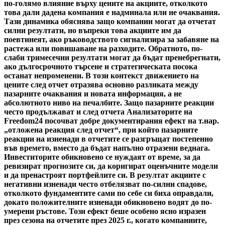
по-голямо влияние върху цените на акциите, отколкото
това дали дадена компания е надминала или не очаквания.
Тази динамика обяснява защо компании могат да отчетат
силни резултати, но въпреки това акциите им да
поевтинеят, ако ръководството сигнализира за забавяне на
растежа или повишаване на разходите. Обратното, по-
слаби тримесечни резултати могат да бъдат пренебрегнати,
ако дългосрочното търсене и стратегическата посока
останат непроменени. В този контекст движението на
цените след отчет отразява основно разликата между
пазарните очаквания и новата информация, а не
абсолютното ниво на печалбите. Защо пазарните реакции
често продължават и след отчета Анализаторите на
Freedom24 посочват добре документирания ефект на т.нар.
„отложена реакция след отчет“, при който пазарните
реакции на изненади в отчетите се разгръщат постепенно
във времето, вместо да бъдат напълно отразени веднага.
Инвеститорите обикновено се нуждаят от време, за да
ревизират прогнозите си, да коригират оценъчните модели
и да пренастроят портфейлите си. В резултат акциите с
негативни изненади често отбелязват по-силни спадове,
отколкото фундаментите сами по себе си биха оправдали,
докато положителните изненади обикновено водят до по-
умерени ръстове. Този ефект беше особено ясно изразен
през сезона на отчетите през 2025 г., когато компаниите,