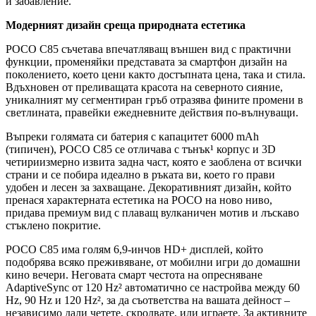
и забавление.
Модерният дизайн среща природната естетика
POCO C85 съчетава впечатляващ външен вид с практични
функции, променяйки представата за смартфон дизайн на
поколението, което цени както достъпната цена, така и стила.
Вдъхновен от преливащата красота на северното сияние,
уникалният му сегментиран гръб отразява фините промени в
светлината, правейки ежедневните действия по-вълнуващи.
Въпреки голямата си батерия с капацитет 6000 mAh
(типичен), POCO C85 се отличава с тънък¹ корпус и 3D
четириизмерно извита задна част, която е заоблена от всички
страни и се побира идеално в ръката ви, което го прави
удобен и лесен за захващане. Декоративният дизайн, който
пренася характерната естетика на POCO на ново ниво,
придава премиум вид с плаващ вулканичен мотив и лъскаво
стъклено покритие.
POCO C85 има голям 6,9-инчов HD+ дисплей, който
подобрява всяко преживяване, от мобилни игри до домашни
кино вечери. Неговата смарт честота на опресняване
AdaptiveSync от 120 Hz² автоматично се настройва между 60
Hz, 90 Hz и 120 Hz², за да съответства на вашата дейност –
независимо дали четете, скролвате, или играете. За активните