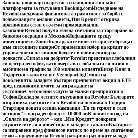
Започва ново партньорство за плащания с онлайн
платформата за пътувания Booking.com
Изследване на
Revolut насърчава финансовата грамотност за борба с
подвеждащите онлайн съвети
„Изи Кредит“ открива
празничния сезон с големи промоционални
кампании
Revolut получи зелена светлина за стартиране на
банкови операции в Мексико
Инфлацията срещу
инвестициите: Защо българските инвеститори се обръщат
към световните пазари
От правилния избор на кредит до
управлението на личния бюджет в новия епизод на
подкаста „Силата на доброто“
Revolut представя глобалния
си централен офис, като очертава глобалната си визия и
амбициозен график за 100 милиона клиенти
Бисер Кинг и
Тодореско заложиха на Vzemipari.bg
Смяна на
поколенията: младите българи предпочитат акции и ETF
пред недвижими имоти за изграждане на
състояние
Счетоводни услуги за малки предприятия в
София
Доклад за летните пътувания на Revolut: Българите
изпразниха сметките си в Revolut на почивка в Гърция
Стартира новата есенна кампания „Ти си героят в тази
история“ с награден фонд от 10 000 лв
В новия епизод на
„Силата на доброто“ – как „Изи Кредит“ подкрепя
служителите си и инвестира в младите таланти
Българите
са изправени пред финансов натиск по време на сватбения
сезон – проучване на Revolut разкрива разликите между