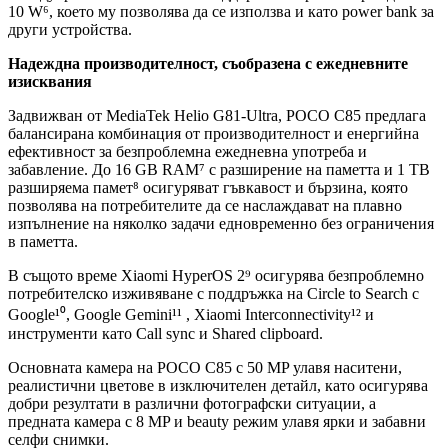
10 W⁶, което му позволява да се използва и като power bank за
други устройства.
Надеждна производителност, съобразена с ежедневните
изисквания
Задвижван от MediaTek Helio G81-Ultra, POCO C85 предлага
балансирана комбинация от производителност и енергийна
ефективност за безпроблемна ежедневна употреба и
забавление. До 16 GB RAM⁷ с разширение на паметта и 1 TB
разширяема памет⁸ осигуряват гъвкавост и бързина, която
позволява на потребителите да се наслаждават на плавно
изпълнение на няколко задачи едновременно без ограничения
в паметта.
В същото време Xiaomi HyperOS 2⁹ осигурява безпроблемно
потребителско изживяване с поддръжка на Circle to Search с
Google¹⁰, Google Gemini¹¹ , Xiaomi Interconnectivity¹² и
инструменти като Call sync и Shared clipboard.
Основната камера на POCO C85 с 50 MP улавя наситени,
реалистични цветове в изключителен детайл, като осигурява
добри резултати в различни фотографски ситуации, а
предната камера с 8 MP и beauty режим улавя ярки и забавни
селфи снимки.