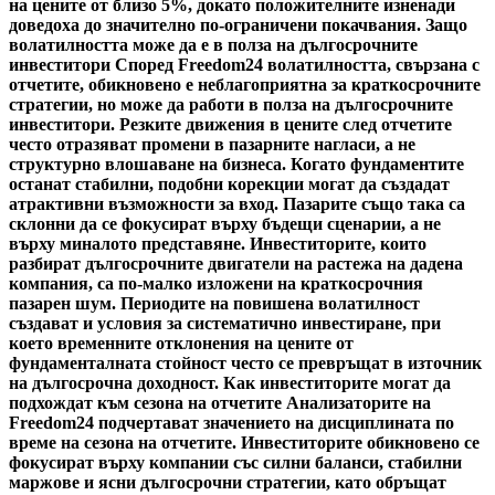
на цените от близо 5%, докато положителните изненади
доведоха до значително по-ограничени покачвания. Защо
волатилността може да е в полза на дългосрочните
инвеститори Според Freedom24 волатилността, свързана с
отчетите, обикновено е неблагоприятна за краткосрочните
стратегии, но може да работи в полза на дългосрочните
инвеститори. Резките движения в цените след отчетите
често отразяват промени в пазарните нагласи, а не
структурно влошаване на бизнеса. Когато фундаментите
останат стабилни, подобни корекции могат да създадат
атрактивни възможности за вход. Пазарите също така са
склонни да се фокусират върху бъдещи сценарии, а не
върху миналото представяне. Инвеститорите, които
разбират дългосрочните двигатели на растежа на дадена
компания, са по-малко изложени на краткосрочния
пазарен шум. Периодите на повишена волатилност
създават и условия за систематично инвестиране, при
което временните отклонения на цените от
фундаменталната стойност често се превръщат в източник
на дългосрочна доходност. Как инвеститорите могат да
подхождат към сезона на отчетите Анализаторите на
Freedom24 подчертават значението на дисциплината по
време на сезона на отчетите. Инвеститорите обикновено се
фокусират върху компании със силни баланси, стабилни
маржове и ясни дългосрочни стратегии, като обръщат