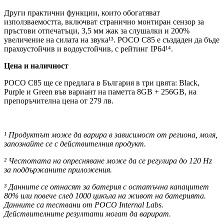
Други практични функции, които обогатяват
използваемостта, включват странично монтиран сензор за
пръстови отпечатъци, 3,5 мм жак за слушалки и 200%
увеличение на силата на звука¹³. POCO C85 е създаден да бъде
прахоустойчив и водоустойчив, с рейтинг IP64¹⁴.
Цена и наличност
POCO C85 ще се предлага в България в три цвята: Black,
Purple и Green във вариант на паметта 8GB + 256GB, на
препоръчителна цена от 279 лв.
¹ Продуктът може да варира в зависимост от региона, моля,
запознайте се с действителния продукт.
² Честотата на опресняване може да се регулира до 120 Hz
за поддържаните приложения.
³ Данните се отнасят за батерия с остатъчна капацитет
80% или повече след 1000 цикъла на живот на батерията.
Данните са тествани от POCO Internal Labs.
Действителните резултати могат да варират.