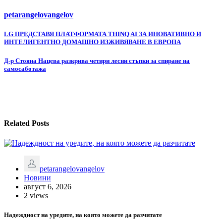
petarangelovangelov
Навигация
LG ПРЕДСТАВЯ ПЛАТФОРМАТА THINQ AI ЗА ИНОВАТИВНО И
ИНТЕЛИГЕНТНО ДОМАШНО ИЗЖИВЯВАНЕ В ЕВРОПА
Д-р Стояна Нацева разкрива четири лесни стъпки за спиране на
самосаботажа
Related Posts
petarangelovangelov
Новини
август 6, 2026
2 views
Надеждност на уредите, на която можете да разчитате