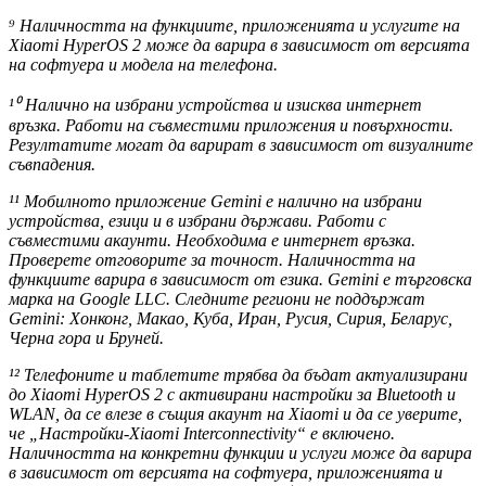
⁹ Наличността на функциите, приложенията и услугите на
Xiaomi HyperOS 2 може да варира в зависимост от версията
на софтуера и модела на телефона.
¹⁰ Налично на избрани устройства и изисква интернет
връзка. Работи на съвместими приложения и повърхности.
Резултатите могат да варират в зависимост от визуалните
съвпадения.
¹¹ Мобилното приложение Gemini е налично на избрани
устройства, езици и в избрани държави. Работи с
съвместими акаунти. Необходима е интернет връзка.
Проверете отговорите за точност. Наличността на
функциите варира в зависимост от езика. Gemini е търговска
марка на Google LLC. Следните региони не поддържат
Gemini: Хонконг, Макао, Куба, Иран, Русия, Сирия, Беларус,
Черна гора и Бруней.
¹² Телефоните и таблетите трябва да бъдат актуализирани
до Xiaomi HyperOS 2 с активирани настройки за Bluetooth и
WLAN, да се влезе в същия акаунт на Xiaomi и да се уверите,
че „Настройки-Xiaomi Interconnectivity“ е включено.
Наличността на конкретни функции и услуги може да варира
в зависимост от версията на софтуера, приложенията и