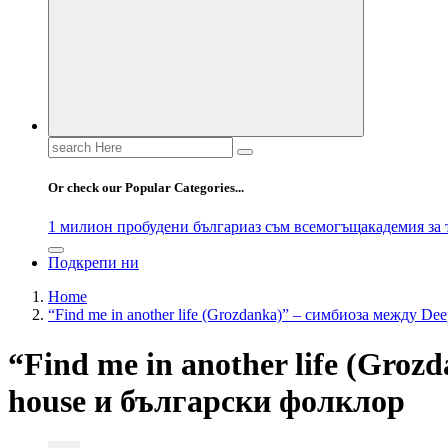
Search
for:
Or check our Popular Categories...
1 милион пробудени българи
аз съм всемогъщ
академия за
Подкрепи ни
Home
“Find me in another life (Grozdanka)” – симбиоза между D
“Find me in another life (Gro
house и български фолклор