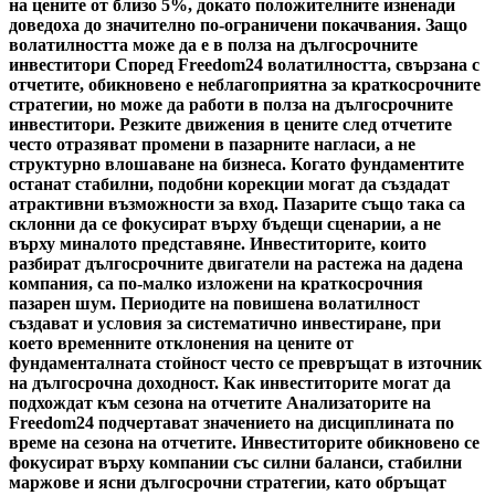
на цените от близо 5%, докато положителните изненади
доведоха до значително по-ограничени покачвания. Защо
волатилността може да е в полза на дългосрочните
инвеститори Според Freedom24 волатилността, свързана с
отчетите, обикновено е неблагоприятна за краткосрочните
стратегии, но може да работи в полза на дългосрочните
инвеститори. Резките движения в цените след отчетите
често отразяват промени в пазарните нагласи, а не
структурно влошаване на бизнеса. Когато фундаментите
останат стабилни, подобни корекции могат да създадат
атрактивни възможности за вход. Пазарите също така са
склонни да се фокусират върху бъдещи сценарии, а не
върху миналото представяне. Инвеститорите, които
разбират дългосрочните двигатели на растежа на дадена
компания, са по-малко изложени на краткосрочния
пазарен шум. Периодите на повишена волатилност
създават и условия за систематично инвестиране, при
което временните отклонения на цените от
фундаменталната стойност често се превръщат в източник
на дългосрочна доходност. Как инвеститорите могат да
подхождат към сезона на отчетите Анализаторите на
Freedom24 подчертават значението на дисциплината по
време на сезона на отчетите. Инвеститорите обикновено се
фокусират върху компании със силни баланси, стабилни
маржове и ясни дългосрочни стратегии, като обръщат