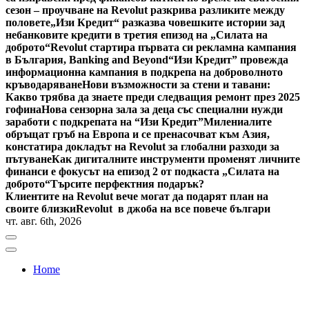
сезон – проучване на Revolut разкрива разликите между
половете
„Изи Кредит“ разказва човешките истории зад
небанковите кредити в третия епизод на „Силата на
доброто“
Revolut стартира първата си рекламна кампания
в България, Banking and Beyond
“Изи Кредит” провежда
информационна кампания в подкрепа на доброволното
кръводаряване
Нови възможности за стени и тавани:
Какво трябва да знаете преди следващия ремонт през 2025
гофина
Нова сензорна зала за деца със специални нужди
заработи с подкрепата на “Изи Кредит”
Милениалите
обръщат гръб на Европа и се пренасочват към Азия,
констатира докладът на Revolut за глобални разходи за
пътуване
Как дигиталните инструменти променят личните
финанси е фокусът на епизод 2 от подкаста „Силата на
доброто“
Търсите перфектния подарък?
Клиентите на Revolut вече могат да подарят план на
своите близки
Revolut в джоба на все повече българи
чт. авг. 6th, 2026
Home
Bulgaria News