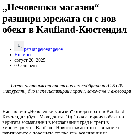
„Нечовешки магазин“
разшири мрежата си с нов
обект в Kaufland-Кюстендил
petarangelovangelov
Новини
август 20, 2025
0 Comments
Богат асортимент от специално подбрани над 25 000
натурални, био и специализирани храни, лакомств и аксесоари
Най-новият „Нечовешки магазин“ отвори врати в Kaufland-
Кюстендил (бул. „Македония“ 10). Това е първият обект на
веригата зоомагазини в югозападния град и трети в
хипермаркет на Kaufland. Новото съвместно начинание на
партньорите е поредната стъпка към реализация на