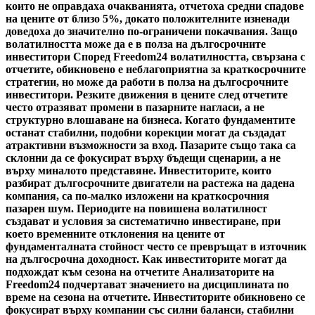
които не оправдаха очакванията, отчетоха средни спадове
на цените от близо 5%, докато положителните изненади
доведоха до значително по-ограничени покачвания. Защо
волатилността може да е в полза на дългосрочните
инвеститори Според Freedom24 волатилността, свързана с
отчетите, обикновено е неблагоприятна за краткосрочните
стратегии, но може да работи в полза на дългосрочните
инвеститори. Резките движения в цените след отчетите
често отразяват промени в пазарните нагласи, а не
структурно влошаване на бизнеса. Когато фундаментите
останат стабилни, подобни корекции могат да създадат
атрактивни възможности за вход. Пазарите също така са
склонни да се фокусират върху бъдещи сценарии, а не
върху миналото представяне. Инвеститорите, които
разбират дългосрочните двигатели на растежа на дадена
компания, са по-малко изложени на краткосрочния
пазарен шум. Периодите на повишена волатилност
създават и условия за систематично инвестиране, при
което временните отклонения на цените от
фундаменталната стойност често се превръщат в източник
на дългосрочна доходност. Как инвеститорите могат да
подхождат към сезона на отчетите Анализаторите на
Freedom24 подчертават значението на дисциплината по
време на сезона на отчетите. Инвеститорите обикновено се
фокусират върху компании със силни баланси, стабилни