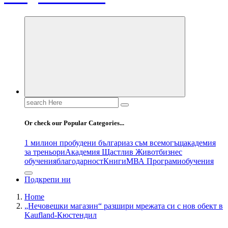
Search
for:
Or check our Popular Categories...
1 милион пробудени българи
аз съм всемогъщ
академия
за треньори
Академия Щастлив Живот
бизнес
обучения
благодарност
Книги
МВА Програми
обучения
Подкрепи ни
Home
„Нечовешки магазин“ разшири мрежата си с нов обект в
Kaufland-Кюстендил