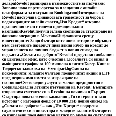
долара
Revolut разширява възможностите за пътуване:
Започва ново партньорство за плащания с онлайн
платформата за пътувания Booking.com
Изследване на
Revolut насърчава финансовата грамотност за борба с
подвеждащите онлайн съвети
„Изи Кредит“ открива
празничния сезон с големи промоционални
кампании
Revolut получи зелена светлина за стартиране на
банкови операции в Мексико
Инфлацията срещу
инвестициите: Защо българските инвеститори се обръщат
към световните пазари
От правилния избор на кредит до
управлението на личния бюджет в новия епизод на
подкаста „Силата на доброто“
Revolut представя глобалния
си централен офис, като очертава глобалната си визия и
амбициозен график за 100 милиона клиенти
Бисер Кинг и
Тодореско заложиха на Vzemipari.bg
Смяна на
поколенията: младите българи предпочитат акции и ETF
пред недвижими имоти за изграждане на
състояние
Счетоводни услуги за малки предприятия в
София
Доклад за летните пътувания на Revolut: Българите
изпразниха сметките си в Revolut на почивка в Гърция
Стартира новата есенна кампания „Ти си героят в тази
история“ с награден фонд от 10 000 лв
В новия епизод на
„Силата на доброто“ – как „Изи Кредит“ подкрепя
служителите си и инвестира в младите таланти
Българите
са изправени пред финансов натиск по време на сватбения