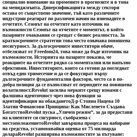
специално внимание на промените в прогнозите и в тона
на мениджмънта. Диверсификацията между сектори
остава от съществено значение, тъй като различните
индустрии реагират по различен начин на изненадите в
отчетите. Сезонът на отчетите като източник на
възможности Сезонът на отчетите е моментът, в който
пазарните очаквания се срещат с бизнес реалността. За
краткосрочните стратегии това често означава повишена
несигурност. За дългосрочните инвеститори обаче,
отбелязват от Freedom24, това може да бъде източник на
възможности. Историята на пазарите показва, че
реакциите на отчетите рядко са моментални или напълно
ефективни. Инвеститорите, които са готови да погледнат
отвъд едно тримесечие и да се фокусират върху
дългосрочните фундаментални фактори, често са в по-
добра позиция да се възползват от периодите на повишена
волатилност.
Revolut засилва мерките срещу измами с
фалшива идентичност чрез нова функция за
идентификация на обаждането
Д-р Стояна Нацева 10
Златни Финансови Принципа: Как Мисленето Създава
Богатство
Revolut пуска „Уличен режим“, за да предостави
на клиентите си сигурност, съобразена с
местоположението
Revolut завършва процеса на набиране
на средства, установявайки оценка от 75 милиарда
долара
Revolut разширява възможностите за пътуване: