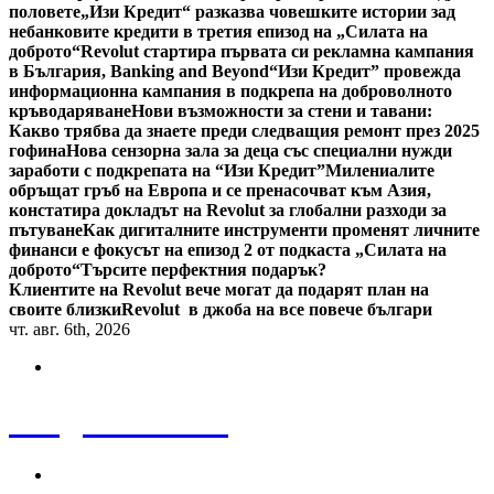
половете
„Изи Кредит“ разказва човешките истории зад
небанковите кредити в третия епизод на „Силата на
доброто“
Revolut стартира първата си рекламна кампания
в България, Banking and Beyond
“Изи Кредит” провежда
информационна кампания в подкрепа на доброволното
кръводаряване
Нови възможности за стени и тавани:
Какво трябва да знаете преди следващия ремонт през 2025
гофина
Нова сензорна зала за деца със специални нужди
заработи с подкрепата на “Изи Кредит”
Милениалите
обръщат гръб на Европа и се пренасочват към Азия,
констатира докладът на Revolut за глобални разходи за
пътуване
Как дигиталните инструменти променят личните
финанси е фокусът на епизод 2 от подкаста „Силата на
доброто“
Търсите перфектния подарък?
Клиентите на Revolut вече могат да подарят план на
своите близки
Revolut в джоба на все повече българи
чт. авг. 6th, 2026
Bulgaria News