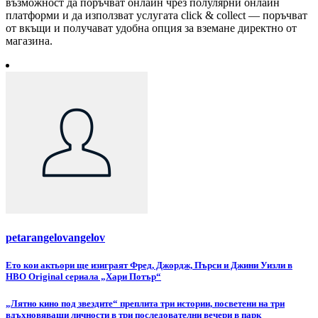
възможност да поръчват онлайн чрез полулярни онлайн
платформи и да използват услугата click & collect — поръчват
от вкъщи и получават удобна опция за вземане директно от
магазина.
petarangelovangelov
Навигация
Ето кои актьори ще изиграят Фред, Джордж, Пърси и Джини Уизли в
HBO Original сериала „Хари Потър“
„Лятно кино под звездите“ преплита три истории, посветени на три
вдъхновяващи личности в три последователни вечери в парк