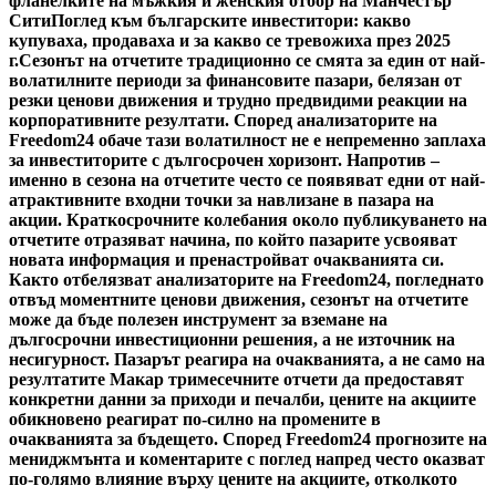
фланелките на мъжкия и женския отбор на Манчестър
Сити
Поглед към българските инвеститори: какво
купуваха, продаваха и за какво се тревожиха през 2025
г.
Сезонът на отчетите традиционно се смята за един от най-
волатилните периоди за финансовите пазари, белязан от
резки ценови движения и трудно предвидими реакции на
корпоративните резултати. Според анализаторите на
Freedom24 обаче тази волатилност не е непременно заплаха
за инвеститорите с дългосрочен хоризонт. Напротив –
именно в сезона на отчетите често се появяват едни от най-
атрактивните входни точки за навлизане в пазара на
акции. Краткосрочните колебания около публикуването на
отчетите отразяват начина, по който пазарите усвояват
новата информация и пренастройват очакванията си.
Както отбелязват анализаторите на Freedom24, погледнато
отвъд моментните ценови движения, сезонът на отчетите
може да бъде полезен инструмент за вземане на
дългосрочни инвестиционни решения, а не източник на
несигурност. Пазарът реагира на очакванията, а не само на
резултатите Макар тримесечните отчети да предоставят
конкретни данни за приходи и печалби, цените на акциите
обикновено реагират по-силно на промените в
очакванията за бъдещето. Според Freedom24 прогнозите на
мениджмънта и коментарите с поглед напред често оказват
по-голямо влияние върху цените на акциите, отколкото