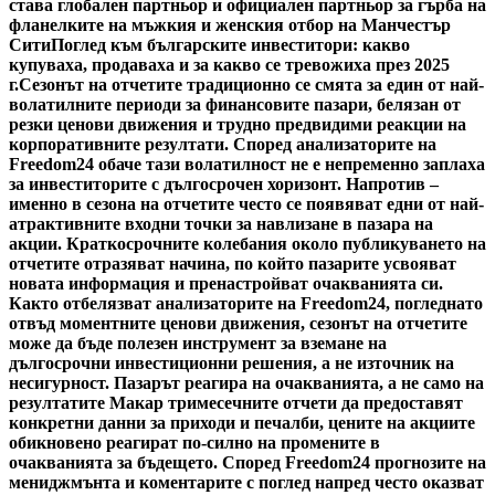
става глобален партньор и официален партньор за гърба на
фланелките на мъжкия и женския отбор на Манчестър
Сити
Поглед към българските инвеститори: какво
купуваха, продаваха и за какво се тревожиха през 2025
г.
Сезонът на отчетите традиционно се смята за един от най-
волатилните периоди за финансовите пазари, белязан от
резки ценови движения и трудно предвидими реакции на
корпоративните резултати. Според анализаторите на
Freedom24 обаче тази волатилност не е непременно заплаха
за инвеститорите с дългосрочен хоризонт. Напротив –
именно в сезона на отчетите често се появяват едни от най-
атрактивните входни точки за навлизане в пазара на
акции. Краткосрочните колебания около публикуването на
отчетите отразяват начина, по който пазарите усвояват
новата информация и пренастройват очакванията си.
Както отбелязват анализаторите на Freedom24, погледнато
отвъд моментните ценови движения, сезонът на отчетите
може да бъде полезен инструмент за вземане на
дългосрочни инвестиционни решения, а не източник на
несигурност. Пазарът реагира на очакванията, а не само на
резултатите Макар тримесечните отчети да предоставят
конкретни данни за приходи и печалби, цените на акциите
обикновено реагират по-силно на промените в
очакванията за бъдещето. Според Freedom24 прогнозите на
мениджмънта и коментарите с поглед напред често оказват