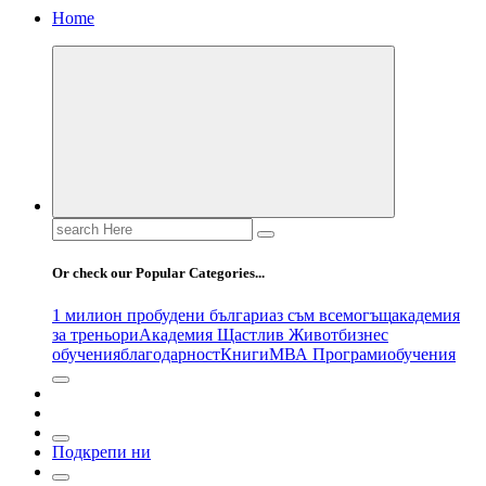
Home
Search
for:
Or check our Popular Categories...
1 милион пробудени българи
аз съм всемогъщ
академия
за треньори
Академия Щастлив Живот
бизнес
обучения
благодарност
Книги
МВА Програми
обучения
Подкрепи ни