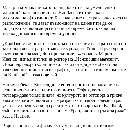
Макар и компактни като площ, обектите на „Нечовешки
магазин“ на територията на Kaufland се отличават с
максимална ефективност. Благодарение на стратегическото си
разположение, те дават възможност на клиентите да се
погрижат за любимеца си по всяко време, без това да им
коства допълнително време и усилия.
„Kaufland е точният съюзник за изпълнение на стратегията ни
за експанзия – с разрастваща се мрежа, стабилна структура и
възможност за мащабно присъствие,“ – споделя Марио
Иванов, изпълнителен директор на „Нечовешки магазин“.
„Това партньорство ни позволява да оперираме обекти на
ключови локации с висок трафик, каквито са хипермаркетите
на Kaufland“, казва още той.
Новият обект в Кюстендил е естественото продължение на
успешния старт на партньорството в София, което
потвърждава тенденцията, че културата на отговорна грижа
към домашните любимци се разраства и извън големия град.
„За нас е предимство да работим с партньори като Kaufland,
тъй като по този начин развиваме брандовете си ръка за ръка“,
казва Иванов.
В допълнение към физическия магазин, клиентите имат