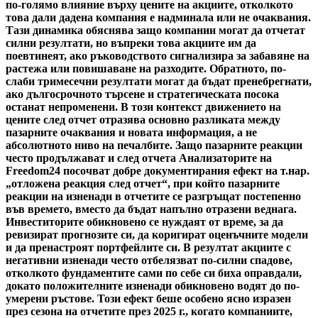
по-голямо влияние върху цените на акциите, отколкото
това дали дадена компания е надминала или не очаквания.
Тази динамика обяснява защо компании могат да отчетат
силни резултати, но въпреки това акциите им да
поевтинеят, ако ръководството сигнализира за забавяне на
растежа или повишаване на разходите. Обратното, по-
слаби тримесечни резултати могат да бъдат пренебрегнати,
ако дългосрочното търсене и стратегическата посока
останат непроменени. В този контекст движението на
цените след отчет отразява основно разликата между
пазарните очаквания и новата информация, а не
абсолютното ниво на печалбите. Защо пазарните реакции
често продължават и след отчета Анализаторите на
Freedom24 посочват добре документирания ефект на т.нар.
„отложена реакция след отчет“, при който пазарните
реакции на изненади в отчетите се разгръщат постепенно
във времето, вместо да бъдат напълно отразени веднага.
Инвеститорите обикновено се нуждаят от време, за да
ревизират прогнозите си, да коригират оценъчните модели
и да пренастроят портфейлите си. В резултат акциите с
негативни изненади често отбелязват по-силни спадове,
отколкото фундаментите сами по себе си биха оправдали,
докато положителните изненади обикновено водят до по-
умерени ръстове. Този ефект беше особено ясно изразен
през сезона на отчетите през 2025 г., когато компаниите,