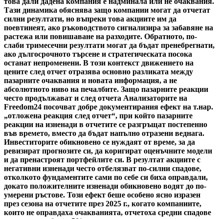
това дали дадена компания е надминала или не очаквания.
Тази динамика обяснява защо компании могат да отчетат
силни резултати, но въпреки това акциите им да
поевтинеят, ако ръководството сигнализира за забавяне на
растежа или повишаване на разходите. Обратното, по-
слаби тримесечни резултати могат да бъдат пренебрегнати,
ако дългосрочното търсене и стратегическата посока
останат непроменени. В този контекст движението на
цените след отчет отразява основно разликата между
пазарните очаквания и новата информация, а не
абсолютното ниво на печалбите. Защо пазарните реакции
често продължават и след отчета Анализаторите на
Freedom24 посочват добре документирания ефект на т.нар.
„отложена реакция след отчет“, при който пазарните
реакции на изненади в отчетите се разгръщат постепенно
във времето, вместо да бъдат напълно отразени веднага.
Инвеститорите обикновено се нуждаят от време, за да
ревизират прогнозите си, да коригират оценъчните модели
и да пренастроят портфейлите си. В резултат акциите с
негативни изненади често отбелязват по-силни спадове,
отколкото фундаментите сами по себе си биха оправдали,
докато положителните изненади обикновено водят до по-
умерени ръстове. Този ефект беше особено ясно изразен
през сезона на отчетите през 2025 г., когато компаниите,
които не оправдаха очакванията, отчетоха средни спадове