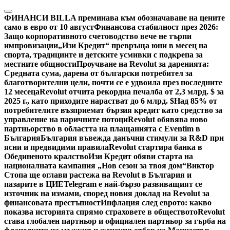
Skip
to
ФИНАНСИ
BILLA преминава към обозначаване на цените
content
само в евро от 10 август
Финансова стабилност през 2026:
Защо корпоративното счетоводство вече не търпи
импровизации
„Изи Кредит“ превръща юни в месец на
спорта, традициите и детските усмивки с подкрепа за
местните общности
Проучване на Revolut за даренията:
Средната сума, дарена от български потребител за
благотворителни цели, почти се е удвоила през последните
12 месеца
Revolut отчита рекордна печалба от 2,3 млрд. $ за
2025 г., като приходите нарастват до 6 млрд. $
Над 85% от
потребителите възприемат бързия кредит като средство за
управление на паричните потоци
Revolut обявява ново
партньорство в областта на плащанията с Eventim в
България
България въвежда данъчни стимули за R&D при
ясни и предвидими правила
Revolut стартира банка в
Обединеното кралство
Изи Кредит обяви старта на
националната кампания „Нов сезон за твоя дом“
Виктор
Стопа ще оглави растежа на Revolut в България и
пазарите в ЦИЕ
Telegram е най-бързо развиващият се
източник на измами, според новия доклад на Revolut за
финансовата престъпност
Инфлация след еврото: какво
показва историята спрямо страховете в обществото
Revolut
става глобален партньор и официален партньор за гърба на