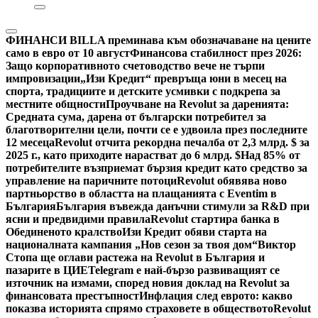
ФИНАНСИ
BILLA преминава към обозначаване на цените
само в евро от 10 август
Финансова стабилност през 2026:
Защо корпоративното счетоводство вече не търпи
импровизации
„Изи Кредит“ превръща юни в месец на
спорта, традициите и детските усмивки с подкрепа за
местните общности
Проучване на Revolut за даренията:
Средната сума, дарена от български потребител за
благотворителни цели, почти се е удвоила през последните
12 месеца
Revolut отчита рекордна печалба от 2,3 млрд. $ за
2025 г., като приходите нарастват до 6 млрд. $
Над 85% от
потребителите възприемат бързия кредит като средство за
управление на паричните потоци
Revolut обявява ново
партньорство в областта на плащанията с Eventim в
България
България въвежда данъчни стимули за R&D при
ясни и предвидими правила
Revolut стартира банка в
Обединеното кралство
Изи Кредит обяви старта на
националната кампания „Нов сезон за твоя дом“
Виктор
Стопа ще оглави растежа на Revolut в България и
пазарите в ЦИЕ
Telegram е най-бързо развиващият се
източник на измами, според новия доклад на Revolut за
финансовата престъпност
Инфлация след еврото: какво
показва историята спрямо страховете в обществото
Revolut