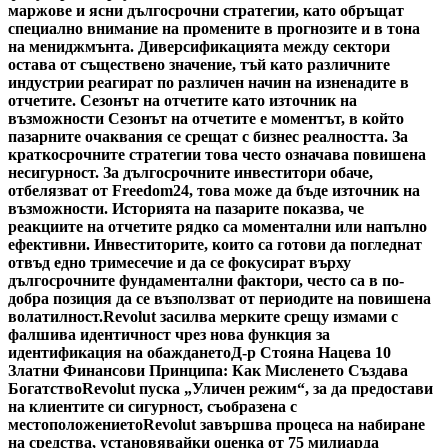
маржове и ясни дългосрочни стратегии, като обръщат
специално внимание на промените в прогнозите и в тона
на мениджмънта. Диверсификацията между сектори
остава от съществено значение, тъй като различните
индустрии реагират по различен начин на изненадите в
отчетите. Сезонът на отчетите като източник на
възможности Сезонът на отчетите е моментът, в който
пазарните очаквания се срещат с бизнес реалността. За
краткосрочните стратегии това често означава повишена
несигурност. За дългосрочните инвеститори обаче,
отбелязват от Freedom24, това може да бъде източник на
възможности. Историята на пазарите показва, че
реакциите на отчетите рядко са моментални или напълно
ефективни. Инвеститорите, които са готови да погледнат
отвъд едно тримесечие и да се фокусират върху
дългосрочните фундаментални фактори, често са в по-
добра позиция да се възползват от периодите на повишена
волатилност.
Revolut засилва мерките срещу измами с
фалшива идентичност чрез нова функция за
идентификация на обаждането
Д-р Стояна Нацева 10
Златни Финансови Принципа: Как Мисленето Създава
Богатство
Revolut пуска „Уличен режим“, за да предостави
на клиентите си сигурност, съобразена с
местоположението
Revolut завършва процеса на набиране
на средства, установявайки оценка от 75 милиарда