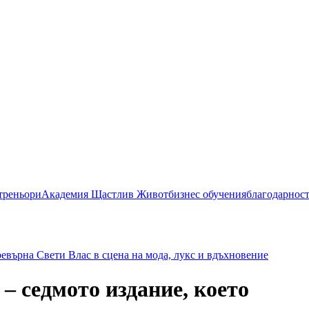
 треньори
Академия Щастлив Живот
бизнес обучения
благодарнос
ревърна Свети Влас в сцена на мода, лукс и вдъхновение
– седмото издание, което