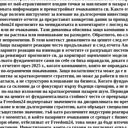
едни от най-атрактивните входни точки за навлизане в пазар
 новата информация и пренастройват очакванията си. Както о
ъде полезен инструмент за вземане на дългосрочни инвестици
имесечните отчети да предоставят конкретни данни за приход
edom24 прогнозите на мениджмънта и коментарите с поглед на
 или не очаквания. Тази динамика обяснява защо компании мо
не на растежа или повишаване на разходите. Обратното, по-с
т непроменени. В този контекст движението на цените след о
 Защо пазарните реакции често продължават и след отчета А
пазарните реакции на изненади в отчетите се разгръщат посте
 да ревизират прогнозите си, да коригират оценъчните модели
олкото фундаментите сами по себе си биха оправдали, докато
а отчетите през 2025 г., когато компаниите, които не оправда
 по-ограничени покачвания. Защо волатилността може да е в
риятна за краткосрочните стратегии, но може да работи в пол
нагласи, а не структурно влошаване на бизнеса. Когато фунда
ка са склонни да се фокусират върху бъдещи сценарии, а не 
а по-малко изложени на краткосрочния пазарен шум. Периоди
я на цените от фундаменталната стойност често се превръщат
а Freedom24 подчертават значението на дисциплината по врем
жове и ясни дългосрочни стратегии, като обръщат специално
ществено значение, тъй като различните индустрии реагират 
 е моментът, в който пазарните очаквания се срещат с бизнес
ри обаче, отбелязват от Freedom24, това може да бъде източн
ктивни. Инвеститорите, които са готови да погледнат отвъд 