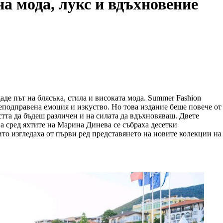
на мода, лукс и вдъхновение
аде път на блясъка, стила и високата мода. Summer Fashion
неподправена емоция и изкуство. Но това издание беше повече от
стта да бъдеш различен и на силата да вдъхновяваш. Двете
 а сред яхтите на Марина Динева се събраха десетки
ито изгледаха от първи ред представянето на новите колекции на