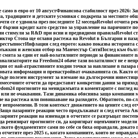
само в евро от 10 август
Финансова стабилност през 2026: З
а, традициите и детските усмивки с подкрепа за местните об
чти се е удвоила през последните 12 месеца
Revolut отчита рек
 бързия кредит като средство за управление на паричните п
и стимули за R&D при ясни и предвидими правила
Revolut с
иктор Стопа ще оглави растежа на Revolut в България и паз
престъпност
Инфлация след еврото: какво показва историята 
 мъжкия и женския отбор на Манчестър Сити
Поглед към бълг
е смята за един от най-волатилните периоди за финансовите п
ализаторите на Freedom24 обаче тази волатилност не е непре
едни от най-атрактивните входни точки за навлизане в пазар
 новата информация и пренастройват очакванията си. Както о
ъде полезен инструмент за вземане на дългосрочни инвестици
имесечните отчети да предоставят конкретни данни за приход
edom24 прогнозите на мениджмънта и коментарите с поглед на
 или не очаквания. Тази динамика обяснява защо компании мо
не на растежа или повишаване на разходите. Обратното, по-с
т непроменени. В този контекст движението на цените след о
 Защо пазарните реакции често продължават и след отчета А
пазарните реакции на изненади в отчетите се разгръщат посте
 да ревизират прогнозите си, да коригират оценъчните модели
олкото фундаментите сами по себе си биха оправдали, докато
а отчетите през 2025 г., когато компаниите, които не оправда