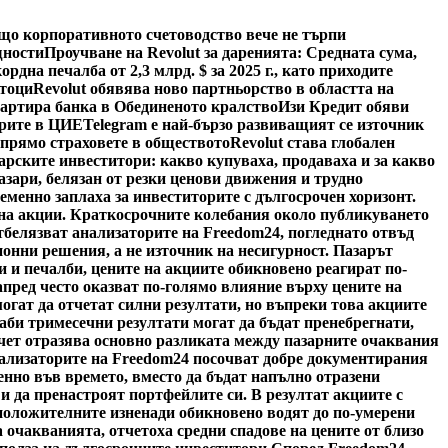
ащо корпоративното счетоводство вече не търпи
щности
Проучване на Revolut за даренията: Средната сума,
ордна печалба от 2,3 млрд. $ за 2025 г., като приходите
отоци
Revolut обявява ново партньорство в областта на
тартира банка в Обединеното кралство
Изи Кредит обяви
арите в ЦИЕ
Telegram е най-бързо развиващият се източник
спрямо страховете в обществото
Revolut става глобален
арските инвеститори: какво купуваха, продаваха и за какво
азари, белязан от резки ценови движения и трудно
менно заплаха за инвеститорите с дългосрочен хоризонт.
а на акции. Краткосрочните колебания около публикуването
тбелязват анализаторите на Freedom24, погледнато отвъд
онни решения, а не източник на несигурност. Пазарът
и и печалби, цените на акциите обикновено реагират по-
пред често оказват по-голямо влияние върху цените на
гат да отчетат силни резултати, но въпреки това акциите
лаби тримесечни резултати могат да бъдат пренебрегнати,
тчет отразява основно разликата между пазарните очаквания
нализаторите на Freedom24 посочват добре документирания
пенно във времето, вместо да бъдат напълно отразени
 и да пренастроят портфейлите си. В резултат акциите с
 положителните изненади обикновено водят до по-умерени
ха очакванията, отчетоха средни спадове на цените от близо