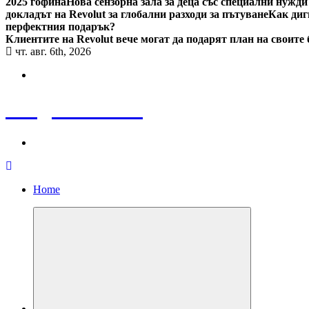
2025 гофина
Нова сензорна зала за деца със специални нужди
докладът на Revolut за глобални разходи за пътуване
Как диг
перфектния подарък?
Клиентите на Revolut вече могат да подарят план на своите
чт. авг. 6th, 2026
Bulgaria News
Home