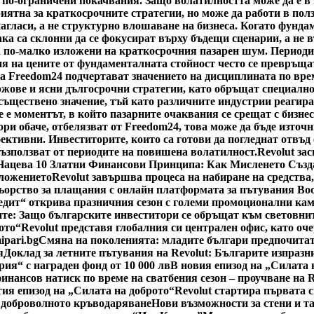
 по-ограничени покачвания. Защо волатилността може да е в
риятна за краткосрочните стратегии, но може да работи в пол
нагласи, а не структурно влошаване на бизнеса. Когато фунда
ка са склонни да се фокусират върху бъдещи сценарии, а не 
а по-малко изложени на краткосрочния пазарен шум. Периоди
я на цените от фундаменталната стойност често се превръщат
а Freedom24 подчертават значението на дисциплината по врем
жове и ясни дългосрочни стратегии, като обръщат специално
ществено значение, тъй като различните индустрии реагират 
 е моментът, в който пазарните очаквания се срещат с бизнес
ри обаче, отбелязват от Freedom24, това може да бъде източн
ктивни. Инвеститорите, които са готови да погледнат отвъд 
възползват от периодите на повишена волатилност.
Revolut за
Нацева 10 Златни Финансови Принципа: Как Мисленето Създ
оложението
Revolut завършва процеса на набиране на средства
ьорство за плащания с онлайн платформата за пътувания Bo
едит“ открива празничния сезон с големи промоционални ка
е: Защо българските инвеститори се обръщат към световнит
ото“
Revolut представя глобалния си централен офис, като оч
ipari.bg
Смяна на поколенията: младите българи предпочитат
я
Доклад за летните пътувания на Revolut: Българите изпразн
рия“ с награден фонд от 10 000 лв
В новия епизод на „Силата 
инансов натиск по време на сватбения сезон – проучване на 
тия епизод на „Силата на доброто“
Revolut стартира първата 
 доброволното кръводаряване
Нови възможности за стени и т