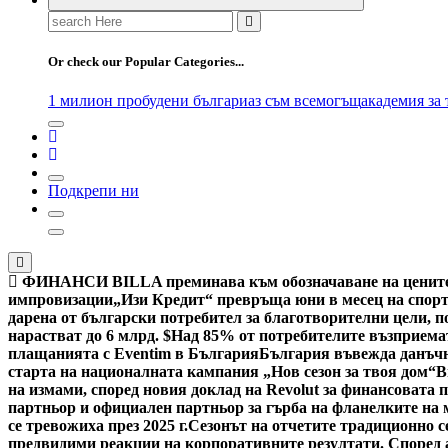
Search
for:
Or check our Popular Categories...
1 милион пробудени българи
аз съм всемогъщ
академия за
Подкрепи ни
ФИНАНСИ
BILLA преминава към обозначаване на цените 
импровизации
„Изи Кредит“ превръща юни в месец на спорт
дарена от български потребител за благотворителни цели, по
нарастват до 6 млрд. $
Над 85% от потребителите възприемат
плащанията с Eventim в България
България въвежда данъчн
старта на националната кампания „Нов сезон за твоя дом“
В
на измами, според новия доклад на Revolut за финансовата 
партньор и официален партньор за гърба на фланелките на
се тревожиха през 2025 г.
Сезонът на отчетите традиционно с
предвидими реакции на корпоративните резултати. Според ан