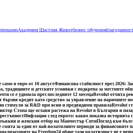
 треньори
Академия Щастлив Живот
бизнес обучения
благодарнос
само в евро от 10 август
Финансова стабилност през 2026: З
а, традициите и детските усмивки с подкрепа за местните об
чти се е удвоила през последните 12 месеца
Revolut отчита рек
 бързия кредит като средство за управление на паричните п
и стимули за R&D при ясни и предвидими правила
Revolut с
иктор Стопа ще оглави растежа на Revolut в България и паз
престъпност
Инфлация след еврото: какво показва историята 
 мъжкия и женския отбор на Манчестър Сити
Поглед към бълг
е смята за един от най-волатилните периоди за финансовите п
ализаторите на Freedom24 обаче тази волатилност не е непре