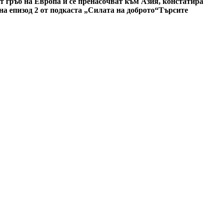
 гръб на Европа и се пренасочват към Азия, констатира
а епизод 2 от подкаста „Силата на доброто“
Търсите