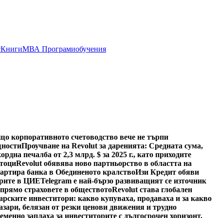
т
Книги
МВА Програми
обучения
ащо корпоративното счетоводство вече не търпи
щности
Проучване на Revolut за даренията: Средната сума,
ордна печалба от 2,3 млрд. $ за 2025 г., като приходите
отоци
Revolut обявява ново партньорство в областта на
тартира банка в Обединеното кралство
Изи Кредит обяви
арите в ЦИЕ
Telegram е най-бързо развиващият се източник
спрямо страховете в обществото
Revolut става глобален
арските инвеститори: какво купуваха, продаваха и за какво
азари, белязан от резки ценови движения и трудно
менно заплаха за инвеститорите с дългосрочен хоризонт.