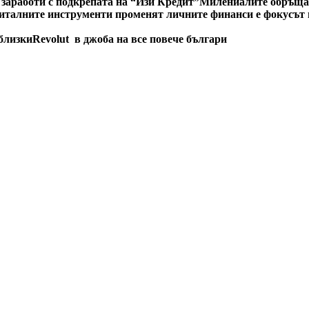
 заработи с подкрепата на “Изи Кредит”
Милениалите обръщат
италните инструменти променят личните финанси е фокусът н
 близки
Revolut в джоба на все повече българи