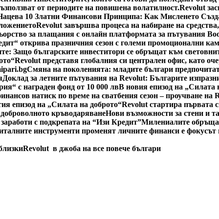
възползват от периодите на повишена волатилност.
Revolut за
Нацева 10 Златни Финансови Принципа: Как Мисленето Създ
оложението
Revolut завършва процеса на набиране на средства
ьорство за плащания с онлайн платформата за пътувания Bo
едит“ открива празничния сезон с големи промоционални ка
е: Защо българските инвеститори се обръщат към световнит
ото“
Revolut представя глобалния си централен офис, като оч
ipari.bg
Смяна на поколенията: младите българи предпочитат
я
Доклад за летните пътувания на Revolut: Българите изпразн
рия“ с награден фонд от 10 000 лв
В новия епизод на „Силата 
инансов натиск по време на сватбения сезон – проучване на 
тия епизод на „Силата на доброто“
Revolut стартира първата 
 доброволното кръводаряване
Нови възможности за стени и т
 заработи с подкрепата на “Изи Кредит”
Милениалите обръщат
италните инструменти променят личните финанси е фокусът н
 близки
Revolut в джоба на все повече българи