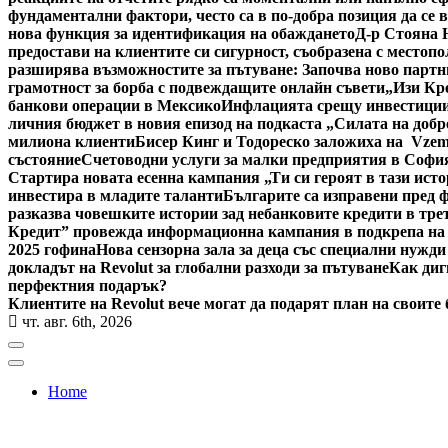
фундаментални фактори, често са в по-добра позиция да се 
нова функция за идентификация на обаждането
Д-р Стояна 
предостави на клиентите си сигурност, съобразена с местоп
разширява възможностите за пътуване: Започва ново партн
грамотност за борба с подвеждащите онлайн съвети
„Изи Кр
банкови операции в Мексико
Инфлацията срещу инвестициит
личния бюджет в новия епизод на подкаста „Силата на добр
милиона клиенти
Бисер Кинг и Тодореско заложиха на Vzem
състояние
Счетоводни услуги за малки предприятия в Софи
Стартира новата есенна кампания „Ти си героят в тази исто
инвестира в младите таланти
Българите са изправени пред ф
разказва човешките истории зад небанковите кредити в тре
Кредит” провежда информационна кампания в подкрепа на
2025 гофина
Нова сензорна зала за деца със специални нужди
докладът на Revolut за глобални разходи за пътуване
Как диг
перфектния подарък?
Клиентите на Revolut вече могат да подарят план на своите
чт. авг. 6th, 2026
Home
Bulgaria News