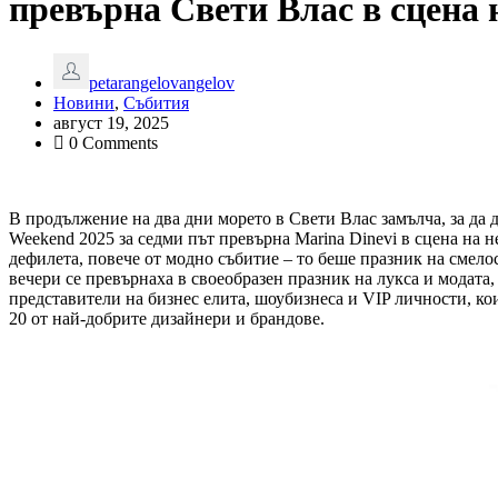
превърна Свети Влас в сцена 
petarangelovangelov
Новини
,
Събития
август 19, 2025
0 Comments
В продължение на два дни морето в Свети Влас замълча, за да д
Weekend 2025 за седми път превърна Marina Dinevi в сцена на 
дефилета, повече от модно събитие – то беше празник на смело
вечери се превърнаха в своеобразен празник на лукса и модата,
представители на бизнес елита, шоубизнеса и VIP личности, ко
20 от най-добрите дизайнери и брандове.