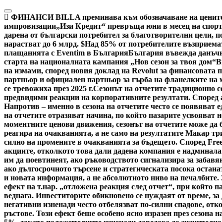
Skip
to
ФИНАНСИ
BILLA преминава към обозначаване на цените 
content
импровизации
„Изи Кредит“ превръща юни в месец на спорт
дарена от български потребител за благотворителни цели, по
нарастват до 6 млрд. $
Над 85% от потребителите възприемат
плащанията с Eventim в България
България въвежда данъчн
старта на националната кампания „Нов сезон за твоя дом“
В
на измами, според новия доклад на Revolut за финансовата 
партньор и официален партньор за гърба на фланелките на
се тревожиха през 2025 г.
Сезонът на отчетите традиционно с
предвидими реакции на корпоративните резултати. Според ан
Напротив – именно в сезона на отчетите често се появяват 
на отчетите отразяват начина, по който пазарите усвояват
моментните ценови движения, сезонът на отчетите може да б
реагира на очакванията, а не само на резултатите Макар тр
силно на промените в очакванията за бъдещето. Според Fre
акциите, отколкото това дали дадена компания е надминала
им да поевтинеят, ако ръководството сигнализира за забавя
ако дългосрочното търсене и стратегическата посока остана
и новата информация, а не абсолютното ниво на печалбите.
ефект на т.нар. „отложена реакция след отчет“, при който 
веднага. Инвеститорите обикновено се нуждаят от време, за
негативни изненади често отбелязват по-силни спадове, отк
ръстове. Този ефект беше особено ясно изразен през сезона н