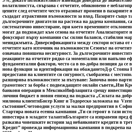
5%, докато положителните изненади доведоха до значително
волатилността, свързана с отчетите, обикновено е неблагоп
цените след отчетите често отразяват промени в пазарните 
създадат атрактивни възможности за вход. Пазарите също та
дългосрочните двигатели на растежа на дадена компания, с
систематично инвестиране, при което временните отклонени
могат да подхождат към сезона на отчетите Анализаторите н
фокусират върху компании със силни баланси, стабилни мар
мениджмънта. Диверсификацията между сектори остава от съ
отчетите като източник на възможности Сезонът на отчетите
означава повишена несигурност. За дългосрочните инвестито
реакциите на отчетите рядко са моментални или напълно ефе
фундаментални фактори, често са в по-добра позиция да се 
нова функция за идентификация на обаждането
Д-р Стояна 
предостави на клиентите си сигурност, съобразена с местоп
разширява възможностите за пътуване: Започва ново партн
грамотност за борба с подвеждащите онлайн съвети
„Изи Кр
банкови операции в Мексико
Инфлацията срещу инвестициит
личния бюджет в новия епизод на подкаста „Силата на добр
милиона клиенти
Бисер Кинг и Тодореско заложиха на Vzem
състояние
Счетоводни услуги за малки предприятия в Софи
Стартира новата есенна кампания „Ти си героят в тази исто
инвестира в младите таланти
Българите са изправени пред ф
разказва човешките истории зад небанковите кредити в тре
Кредит” провежда информационна кампания в подкрепа на