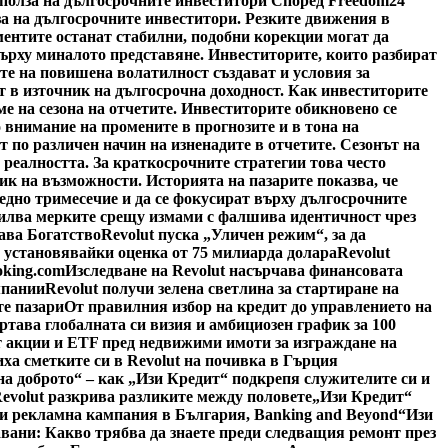
 полза на дългосрочните инвеститори Според Freedom24
за на дългосрочните инвеститори. Резките движения в
ментите останат стабилни, подобни корекции могат да
върху миналото представяне. Инвеститорите, които разбират
те на повишена волатилност създават и условия за
 в източник на дългосрочна доходност. Как инвеститорите
е на сезона на отчетите. Инвеститорите обикновено се
 внимание на промените в прогнозите и в тона на
по различен начин на изненадите в отчетите. Сезонът на
 реалността. За краткосрочните стратегии това често
ик на възможности. Историята на пазарите показва, че
едно тримесечие и да се фокусират върху дългосрочните
силва мерките срещу измами с фалшива идентичност чрез
ава Богатство
Revolut пуска „Уличен режим“, за да
, установявайки оценка от 75 милиарда долара
Revolut
oking.com
Изследване на Revolut насърчава финансовата
мпании
Revolut получи зелена светлина за стартиране на
е пазари
От правилния избор на кредит до управлението на
ертава глобалната си визия и амбициозен график за 100
 акции и ETF пред недвижими имоти за изграждане на
иха сметките си в Revolut на почивка в Гърция
на доброто“ – как „Изи Кредит“ подкрепя служителите си и
Revolut разкрива разликите между половете
„Изи Кредит“
си рекламна кампания в България, Banking and Beyond
“Изи
авани: Какво трябва да знаете преди следващия ремонт през