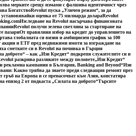
силва мерките срещу измами с фалшива идентичност чрез
ава Богатство
Revolut пуска „Уличен режим“, за да
, установявайки оценка от 75 милиарда долара
Revolut
oking.com
Изследване на Revolut насърчава финансовата
мпании
Revolut получи зелена светлина за стартиране на
е пазари
От правилния избор на кредит до управлението на
ертава глобалната си визия и амбициозен график за 100
 акции и ETF пред недвижими имоти за изграждане на
иха сметките си в Revolut на почивка в Гърция
на доброто“ – как „Изи Кредит“ подкрепя служителите си и
Revolut разкрива разликите между половете
„Изи Кредит“
си рекламна кампания в България, Banking and Beyond
“Изи
авани: Какво трябва да знаете преди следващия ремонт през
 гръб на Европа и се пренасочват към Азия, констатира
а епизод 2 от подкаста „Силата на доброто“
Търсите