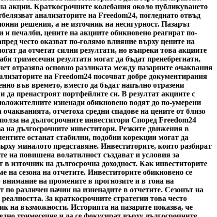
а на акции. Краткосрочните колебания около публикуването
тбелязват анализаторите на Freedom24, погледнато отвъд
онни решения, а не източник на несигурност. Пазарът
и и печалби, цените на акциите обикновено реагират по-
пред често оказват по-голямо влияние върху цените на
гат да отчетат силни резултати, но въпреки това акциите
лаби тримесечни резултати могат да бъдат пренебрегнати,
тчет отразява основно разликата между пазарните очаквания
нализаторите на Freedom24 посочват добре документирания
пенно във времето, вместо да бъдат напълно отразени
 и да пренастроят портфейлите си. В резултат акциите с
 положителните изненади обикновено водят до по-умерени
ха очакванията, отчетоха средни спадове на цените от близо
 полза на дългосрочните инвеститори Според Freedom24
за на дългосрочните инвеститори. Резките движения в
ментите останат стабилни, подобни корекции могат да
върху миналото представяне. Инвеститорите, които разбират
те на повишена волатилност създават и условия за
 в източник на дългосрочна доходност. Как инвеститорите
е на сезона на отчетите. Инвеститорите обикновено се
 внимание на промените в прогнозите и в тона на
по различен начин на изненадите в отчетите. Сезонът на
 реалността. За краткосрочните стратегии това често
ик на възможности. Историята на пазарите показва, че
едно тримесечие и да се фокусират върху дългосрочните