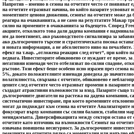
Напротив – именно в сезона на отчетите често се появяват 
на отчетите отразяват начина, по който пазарите усвояват
моментните ценови движения, сезонът на отчетите може да б
реагира на очакванията, а не само на резултатите Макар тр
силно на промените в очакванията за бъдещето. Според Fre
акциите, отколкото това дали дадена компания е надминала
им да поевтинеят, ако ръководството сигнализира за забавя
ако дългосрочното търсене и стратегическата посока остана
и новата информация, а не абсолютното ниво на печалбите.
ефект на т.нар. „отложена реакция след отчет“, при който 
веднага. Инвеститорите обикновено се нуждаят от време, за
негативни изненади често отбелязват по-силни спадове, отк
ръстове. Този ефект беше особено ясно изразен през сезона н
5%, докато положителните изненади доведоха до значително
волатилността, свързана с отчетите, обикновено е неблагоп
цените след отчетите често отразяват промени в пазарните 
създадат атрактивни възможности за вход. Пазарите също та
дългосрочните двигатели на растежа на дадена компания, с
систематично инвестиране, при което временните отклонени
могат да подхождат към сезона на отчетите Анализаторите н
фокусират върху компании със силни баланси, стабилни мар
мениджмънта. Диверсификацията между сектори остава от съ
отчетите като източник на възможности Сезонът на отчетите
означава повишена несигурност. За дългосрочните инвестито
реакциите на отчетите рядко са моментални или напълно ефе