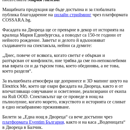
Мащабната продукция ще бъде достъпна и за глобалната
публика благодарение на
онлайн стрийминг
чрез платформата
COSSARA.bg.
Фасадата на Двореца ще се превърне в декор от историята на
кралица Мария Единбургска, а поводът са 150-те години от
нейното рождение. Заветът и делото й вдъхновяват
създаването на спектакъла, нейни са думите:
„Днес, повече от всякога, когато светът е объркан и
разтърсван от конфликти, ние трябва да сме по-непоколебими
във вярата си и да търсим това, което обединява, а не това,
което разделя“.
За вълшебната атмосфера ще допринесе и 3D мапинг шоуто на
Eleкtricк Mе, което ще озари фасадата на Двореца, както и от
впечатляващо озвучаване и осветление, реализирани от екипа
на Ruli OOD. Спектакълът ще се проведе в нощ на
пълнолуние, когато морето, изкуството и историята се сливат
в едно незабравимо преживяване.
Билети за „Една нощ в Двореца“ са вече достъпни чрез
платформата Eventim България,
както и на каса „Воденицата“
в Двореца в Балчик.