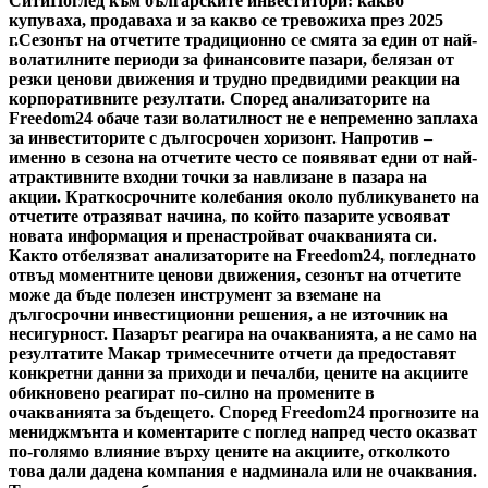
Сити
Поглед към българските инвеститори: какво
купуваха, продаваха и за какво се тревожиха през 2025
г.
Сезонът на отчетите традиционно се смята за един от най-
волатилните периоди за финансовите пазари, белязан от
резки ценови движения и трудно предвидими реакции на
корпоративните резултати. Според анализаторите на
Freedom24 обаче тази волатилност не е непременно заплаха
за инвеститорите с дългосрочен хоризонт. Напротив –
именно в сезона на отчетите често се появяват едни от най-
атрактивните входни точки за навлизане в пазара на
акции. Краткосрочните колебания около публикуването на
отчетите отразяват начина, по който пазарите усвояват
новата информация и пренастройват очакванията си.
Както отбелязват анализаторите на Freedom24, погледнато
отвъд моментните ценови движения, сезонът на отчетите
може да бъде полезен инструмент за вземане на
дългосрочни инвестиционни решения, а не източник на
несигурност. Пазарът реагира на очакванията, а не само на
резултатите Макар тримесечните отчети да предоставят
конкретни данни за приходи и печалби, цените на акциите
обикновено реагират по-силно на промените в
очакванията за бъдещето. Според Freedom24 прогнозите на
мениджмънта и коментарите с поглед напред често оказват
по-голямо влияние върху цените на акциите, отколкото
това дали дадена компания е надминала или не очаквания.