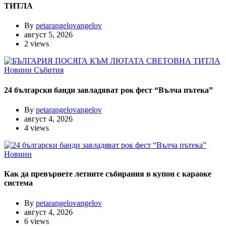
ТИТЛА
By
petarangelovangelov
август 5, 2026
2 views
Новини
Събития
24 български банди завладяват рок фест “Вълча пътека”
By
petarangelovangelov
август 4, 2026
4 views
Новини
Как да превърнете летните събирания в купон с караоке
система
By
petarangelovangelov
август 4, 2026
6 views