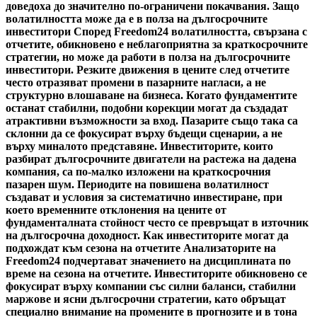
доведоха до значително по-ограничени покачвания. Защо
волатилността може да е в полза на дългосрочните
инвеститори Според Freedom24 волатилността, свързана с
отчетите, обикновено е неблагоприятна за краткосрочните
стратегии, но може да работи в полза на дългосрочните
инвеститори. Резките движения в цените след отчетите
често отразяват промени в пазарните нагласи, а не
структурно влошаване на бизнеса. Когато фундаментите
останат стабилни, подобни корекции могат да създадат
атрактивни възможности за вход. Пазарите също така са
склонни да се фокусират върху бъдещи сценарии, а не
върху миналото представяне. Инвеститорите, които
разбират дългосрочните двигатели на растежа на дадена
компания, са по-малко изложени на краткосрочния
пазарен шум. Периодите на повишена волатилност
създават и условия за систематично инвестиране, при
което временните отклонения на цените от
фундаменталната стойност често се превръщат в източник
на дългосрочна доходност. Как инвеститорите могат да
подхождат към сезона на отчетите Анализаторите на
Freedom24 подчертават значението на дисциплината по
време на сезона на отчетите. Инвеститорите обикновено се
фокусират върху компании със силни баланси, стабилни
маржове и ясни дългосрочни стратегии, като обръщат
специално внимание на промените в прогнозите и в тона