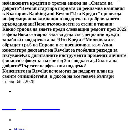
небанковите кредити в третия епизод на „Силата на
доброто“
Revolut стартира първата си рекламна кампания
в България, Banking and Beyond
“Изи Кредит” провежда
информационна кампания в подкрепа на доброволното
кръводаряване
Нови възможности за стени и тавани:
Какво трябва да знаете преди следващия ремонт през 2025
гофина
Нова сензорна зала за деца със специални нужди
заработи с подкрепата на “Изи Кредит”
Милениалите
обръщат гръб на Европа и се пренасочват към Азия,
констатира докладът на Revolut за глобални разходи за
пътуване
Как дигиталните инструменти променят личните
финанси е фокусът на епизод 2 от подкаста „Силата на
доброто“
Търсите перфектния подарък?
Клиентите на Revolut вече могат да подарят план на
своите близки
Revolut в джоба на все повече българи
чт. авг. 6th, 2026
Bulgaria News
Home