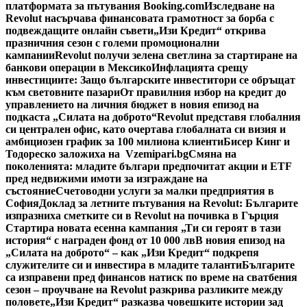
платформата за пътувания Booking.com
Изследване на
Revolut насърчава финансовата грамотност за борба с
подвеждащите онлайн съвети
„Изи Кредит“ открива
празничния сезон с големи промоционални
кампании
Revolut получи зелена светлина за стартиране на
банкови операции в Мексико
Инфлацията срещу
инвестициите: Защо българските инвеститори се обръщат
към световните пазари
От правилния избор на кредит до
управлението на личния бюджет в новия епизод на
подкаста „Силата на доброто“
Revolut представя глобалния
си централен офис, като очертава глобалната си визия и
амбициозен график за 100 милиона клиенти
Бисер Кинг и
Тодореско заложиха на Vzemipari.bg
Смяна на
поколенията: младите българи предпочитат акции и ETF
пред недвижими имоти за изграждане на
състояние
Счетоводни услуги за малки предприятия в
София
Доклад за летните пътувания на Revolut: Българите
изпразниха сметките си в Revolut на почивка в Гърция
Стартира новата есенна кампания „Ти си героят в тази
история“ с награден фонд от 10 000 лв
В новия епизод на
„Силата на доброто“ – как „Изи Кредит“ подкрепя
служителите си и инвестира в младите таланти
Българите
са изправени пред финансов натиск по време на сватбения
сезон – проучване на Revolut разкрива разликите между
половете
„Изи Кредит“ разказва човешките истории зад