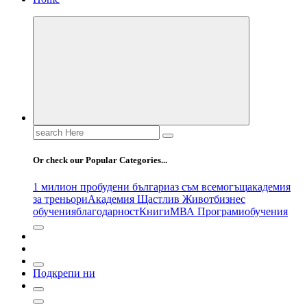
Search
for:
Or check our Popular Categories...
1 милион пробудени българи
аз съм всемогъщ
академия
за треньори
Академия Щастлив Живот
бизнес
обучения
благодарност
Книги
МВА Програми
обучения
Подкрепи ни