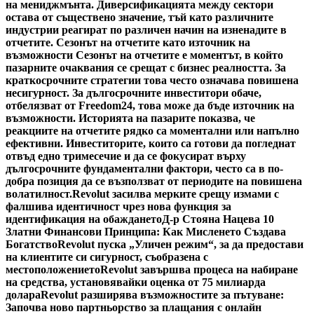
на мениджмънта. Диверсификацията между сектори
остава от съществено значение, тъй като различните
индустрии реагират по различен начин на изненадите в
отчетите. Сезонът на отчетите като източник на
възможности Сезонът на отчетите е моментът, в който
пазарните очаквания се срещат с бизнес реалността. За
краткосрочните стратегии това често означава повишена
несигурност. За дългосрочните инвеститори обаче,
отбелязват от Freedom24, това може да бъде източник на
възможности. Историята на пазарите показва, че
реакциите на отчетите рядко са моментални или напълно
ефективни. Инвеститорите, които са готови да погледнат
отвъд едно тримесечие и да се фокусират върху
дългосрочните фундаментални фактори, често са в по-
добра позиция да се възползват от периодите на повишена
волатилност.
Revolut засилва мерките срещу измами с
фалшива идентичност чрез нова функция за
идентификация на обаждането
Д-р Стояна Нацева 10
Златни Финансови Принципа: Как Мисленето Създава
Богатство
Revolut пуска „Уличен режим“, за да предостави
на клиентите си сигурност, съобразена с
местоположението
Revolut завършва процеса на набиране
на средства, установявайки оценка от 75 милиарда
долара
Revolut разширява възможностите за пътуване:
Започва ново партньорство за плащания с онлайн