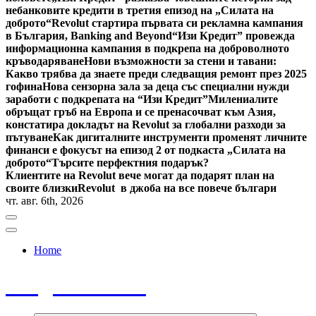
небанковите кредити в третия епизод на „Силата на
доброто“
Revolut стартира първата си рекламна кампания
в България, Banking and Beyond
“Изи Кредит” провежда
информационна кампания в подкрепа на доброволното
кръводаряване
Нови възможности за стени и тавани:
Какво трябва да знаете преди следващия ремонт през 2025
гофина
Нова сензорна зала за деца със специални нужди
заработи с подкрепата на “Изи Кредит”
Милениалите
обръщат гръб на Европа и се пренасочват към Азия,
констатира докладът на Revolut за глобални разходи за
пътуване
Как дигиталните инструменти променят личните
финанси е фокусът на епизод 2 от подкаста „Силата на
доброто“
Търсите перфектния подарък?
Клиентите на Revolut вече могат да подарят план на
своите близки
Revolut в джоба на все повече българи
чт. авг. 6th, 2026
Home
Bulgaria News