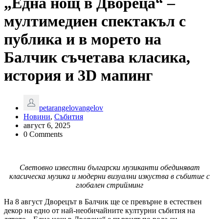
„Една нощ в Двореца“ –
мултимедиен спектакъл с
публика и в морето на
Балчик съчетава класика,
история и 3D мапинг
petarangelovangelov
Новини
,
Събития
август 6, 2025
0 Comments
Световно
известни български музиканти обединяват
класи
ческа музика и модерни визуални изкуства в събитие с
глобален стрийминг
На 8 август Дворецът в Балчик ще се превърне в естествен
декор на едно от най-необичайните културни събития на