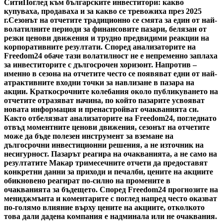
Сити
Поглед към българските инвеститори: какво
купуваха, продаваха и за какво се тревожиха през 2025
г.
Сезонът на отчетите традиционно се смята за един от най-
волатилните периоди за финансовите пазари, белязан от
резки ценови движения и трудно предвидими реакции на
корпоративните резултати. Според анализаторите на
Freedom24 обаче тази волатилност не е непременно заплаха
за инвеститорите с дългосрочен хоризонт. Напротив –
именно в сезона на отчетите често се появяват едни от най-
атрактивните входни точки за навлизане в пазара на
акции. Краткосрочните колебания около публикуването на
отчетите отразяват начина, по който пазарите усвояват
новата информация и пренастройват очакванията си.
Както отбелязват анализаторите на Freedom24, погледнато
отвъд моментните ценови движения, сезонът на отчетите
може да бъде полезен инструмент за вземане на
дългосрочни инвестиционни решения, а не източник на
несигурност. Пазарът реагира на очакванията, а не само на
резултатите Макар тримесечните отчети да предоставят
конкретни данни за приходи и печалби, цените на акциите
обикновено реагират по-силно на промените в
очакванията за бъдещето. Според Freedom24 прогнозите на
мениджмънта и коментарите с поглед напред често оказват
по-голямо влияние върху цените на акциите, отколкото
това дали дадена компания е надминала или не очаквания.