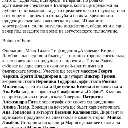
лятото. „Една нощ в Двореца“ е първият по рода си
мултимедиен спектакъл в България, който ще предложи на
публиката възможността да го преживее както от сушата, така
и от морето – директно от палубата на яхта. Зрелищната
продукция съчетава класическа музика, 3D мапинг,
хореография и силно визуално въздействие, обединени в една
вечер под звездите по време на августовското пълнолуние.
Bottom of Form
Фондация „Млад Талант“ и фондация „Академик Кирил
Ламбов – наследство и бъдеще“ – организатори на спектакъла,
както и авторът и продуцент на проекта – Татяна Радева,
събират на една сцена някои от най-ярките имена в
българската музика. Участие ще вземат
маестро Георги
Черкин, Братя Владигерови,
цигуларят
Виктор Тренев,
акордеонистката
Вероника Тодорова,
арфистката
Росица
Милевска,
флейтистката
Цветелина Белева и
вокалистката
AnaBella
заедно с оркестър
Симфониета „София“
. Към тях
се присъединява и румънската балерина
Патрисия
Александра Гита
с хореография от своята сънародничка
Алина Лазар
. Водещи на вечерта ще бъдат харизматичната
Ана Топалова
и актьорът
Веселин Калановски
. Диригент и
музикален продуцент на спектакъла е композиторът
Минко
Ламбов
.
Историята на кралица Мария ще оживее с гласа на
писателката
Мария Лалева.