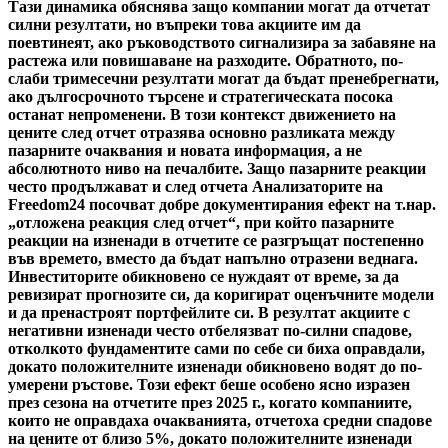
Тази динамика обяснява защо компании могат да отчетат
силни резултати, но въпреки това акциите им да
поевтинеят, ако ръководството сигнализира за забавяне на
растежа или повишаване на разходите. Обратното, по-
слаби тримесечни резултати могат да бъдат пренебрегнати,
ако дългосрочното търсене и стратегическата посока
останат непроменени. В този контекст движението на
цените след отчет отразява основно разликата между
пазарните очаквания и новата информация, а не
абсолютното ниво на печалбите. Защо пазарните реакции
често продължават и след отчета Анализаторите на
Freedom24 посочват добре документирания ефект на т.нар.
„отложена реакция след отчет“, при който пазарните
реакции на изненади в отчетите се разгръщат постепенно
във времето, вместо да бъдат напълно отразени веднага.
Инвеститорите обикновено се нуждаят от време, за да
ревизират прогнозите си, да коригират оценъчните модели
и да пренастроят портфейлите си. В резултат акциите с
негативни изненади често отбелязват по-силни спадове,
отколкото фундаментите сами по себе си биха оправдали,
докато положителните изненади обикновено водят до по-
умерени ръстове. Този ефект беше особено ясно изразен
през сезона на отчетите през 2025 г., когато компаниите,
които не оправдаха очакванията, отчетоха средни спадове
на цените от близо 5%, докато положителните изненади