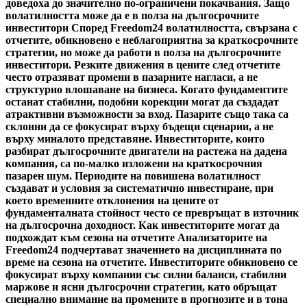
доведоха до значително по-ограничени покачвания. Защо
волатилността може да е в полза на дългосрочните
инвеститори Според Freedom24 волатилността, свързана с
отчетите, обикновено е неблагоприятна за краткосрочните
стратегии, но може да работи в полза на дългосрочните
инвеститори. Резките движения в цените след отчетите
често отразяват промени в пазарните нагласи, а не
структурно влошаване на бизнеса. Когато фундаментите
останат стабилни, подобни корекции могат да създадат
атрактивни възможности за вход. Пазарите също така са
склонни да се фокусират върху бъдещи сценарии, а не
върху миналото представяне. Инвеститорите, които
разбират дългосрочните двигатели на растежа на дадена
компания, са по-малко изложени на краткосрочния
пазарен шум. Периодите на повишена волатилност
създават и условия за систематично инвестиране, при
което временните отклонения на цените от
фундаменталната стойност често се превръщат в източник
на дългосрочна доходност. Как инвеститорите могат да
подхождат към сезона на отчетите Анализаторите на
Freedom24 подчертават значението на дисциплината по
време на сезона на отчетите. Инвеститорите обикновено се
фокусират върху компании със силни баланси, стабилни
маржове и ясни дългосрочни стратегии, като обръщат
специално внимание на промените в прогнозите и в тона