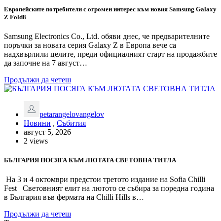
Европейските потребители с огромен интерес към новия Samsung Galaxy
Z Fold8
Samsung Electronics Co., Ltd. обяви днес, че предварителните
поръчки за новата серия Galaxy Z в Европа вече са
надхвърлили целите, преди официалният старт на продажбите
да започне на 7 август…
Продължи да четеш
petarangelovangelov
Новини
,
Събития
август 5, 2026
2 views
БЪЛГАРИЯ ПОСЯГА КЪМ ЛЮТАТА СВЕТОВНА ТИТЛА
На 3 и 4 октомври предстои третото издание на Sofia Chilli
Fest Световният елит на лютото се събира за поредна година
в България във фермата на Chilli Hills в…
Продължи да четеш