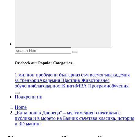
Search
for:
Or check our Popular Categories...
1 милион пробудени българи
аз съм всемогъщ
академия
за треньори
Академия Щастлив Живот
бизнес
обучения
благодарност
Книги
МВА Програми
обучения
Подкрепи ни
Home
„Една нощ в Двореца“ – мултимедиен спектакъл с
публика и в морето на Балчик съчетава класика, история
и 3D мапинг