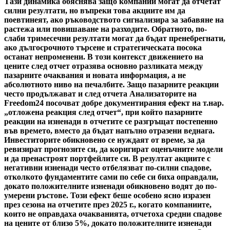
Тази динамика обяснява защо компании могат да отчетат
силни резултати, но въпреки това акциите им да
поевтинеят, ако ръководството сигнализира за забавяне на
растежа или повишаване на разходите. Обратното, по-
слаби тримесечни резултати могат да бъдат пренебрегнати,
ако дългосрочното търсене и стратегическата посока
останат непроменени. В този контекст движението на
цените след отчет отразява основно разликата между
пазарните очаквания и новата информация, а не
абсолютното ниво на печалбите. Защо пазарните реакции
често продължават и след отчета Анализаторите на
Freedom24 посочват добре документирания ефект на т.нар.
„отложена реакция след отчет“, при който пазарните
реакции на изненади в отчетите се разгръщат постепенно
във времето, вместо да бъдат напълно отразени веднага.
Инвеститорите обикновено се нуждаят от време, за да
ревизират прогнозите си, да коригират оценъчните модели
и да пренастроят портфейлите си. В резултат акциите с
негативни изненади често отбелязват по-силни спадове,
отколкото фундаментите сами по себе си биха оправдали,
докато положителните изненади обикновено водят до по-
умерени ръстове. Този ефект беше особено ясно изразен
през сезона на отчетите през 2025 г., когато компаниите,
които не оправдаха очакванията, отчетоха средни спадове
на цените от близо 5%, докато положителните изненади