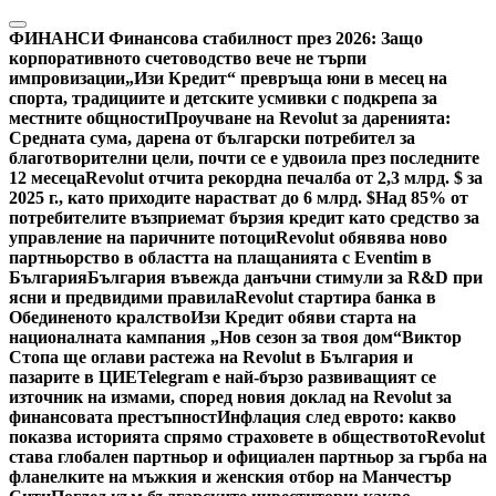
Skip
to
ФИНАНСИ
Финансова стабилност през 2026: Защо
content
корпоративното счетоводство вече не търпи
импровизации
„Изи Кредит“ превръща юни в месец на
спорта, традициите и детските усмивки с подкрепа за
местните общности
Проучване на Revolut за даренията:
Средната сума, дарена от български потребител за
благотворителни цели, почти се е удвоила през последните
12 месеца
Revolut отчита рекордна печалба от 2,3 млрд. $ за
2025 г., като приходите нарастват до 6 млрд. $
Над 85% от
потребителите възприемат бързия кредит като средство за
управление на паричните потоци
Revolut обявява ново
партньорство в областта на плащанията с Eventim в
България
България въвежда данъчни стимули за R&D при
ясни и предвидими правила
Revolut стартира банка в
Обединеното кралство
Изи Кредит обяви старта на
националната кампания „Нов сезон за твоя дом“
Виктор
Стопа ще оглави растежа на Revolut в България и
пазарите в ЦИЕ
Telegram е най-бързо развиващият се
източник на измами, според новия доклад на Revolut за
финансовата престъпност
Инфлация след еврото: какво
показва историята спрямо страховете в обществото
Revolut
става глобален партньор и официален партньор за гърба на
фланелките на мъжкия и женския отбор на Манчестър