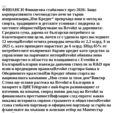
ФИНАНСИ
Финансова стабилност през 2026: Защо
корпоративното счетоводство вече не търпи
импровизации
„Изи Кредит“ превръща юни в месец на
спорта, традициите и детските усмивки с подкрепа за
местните общности
Проучване на Revolut за даренията:
Средната сума, дарена от български потребител за
благотворителни цели, почти се е удвоила през последните
12 месеца
Revolut отчита рекордна печалба от 2,3 млрд. $ за
2025 г., като приходите нарастват до 6 млрд. $
Над 85% от
потребителите възприемат бързия кредит като средство за
управление на паричните потоци
Revolut обявява ново
партньорство в областта на плащанията с Eventim в
България
България въвежда данъчни стимули за R&D при
ясни и предвидими правила
Revolut стартира банка в
Обединеното кралство
Изи Кредит обяви старта на
националната кампания „Нов сезон за твоя дом“
Виктор
Стопа ще оглави растежа на Revolut в България и
пазарите в ЦИЕ
Telegram е най-бързо развиващият се
източник на измами, според новия доклад на Revolut за
финансовата престъпност
Инфлация след еврото: какво
показва историята спрямо страховете в обществото
Revolut
става глобален партньор и официален партньор за гърба на
фланелките на мъжкия и женския отбор на Манчестър