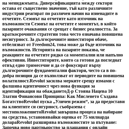
на мениджмънта. Диверсификацията между сектори
остава от съществено значение, тъй като различните
индустрии реагират по различен начин на изненадите в
отчетите. Сезонът на отчетите като източник на
възможности Сезонът на отчетите е моментът, в който
пазарните очаквания се срещат с бизнес реалността. За
краткосрочните стратегии това често означава повишена
несигурност. За дългосрочните инвеститори обаче,
отбелязват от Freedom24, това може да бъде източник на
възможности. Историята на пазарите показва, че
реакциите на отчетите рядко са моментални или напълно
ефективни. Инвеститорите, които са готови да погледнат
отвъд едно тримесечие и да се фокусират върху
дългосрочните фундаментални фактори, често са в по-
добра позиция да се възползват от периодите на повишена
волатилност.
Revolut засилва мерките срещу измами с
фалшива идентичност чрез нова функция за
идентификация на обаждането
Д-р Стояна Нацева 10
Златни Финансови Принципа: Как Мисленето Създава
Богатство
Revolut пуска „Уличен режим“, за да предостави
на клиентите си сигурност, съобразена с
местоположението
Revolut завършва процеса на набиране
на средства, установявайки оценка от 75 милиарда
долара
Revolut разширява възможностите за пътуване:
Започва ново партньорство за плащания с онлайн