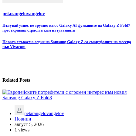
petarangelovangelov
Навигация
Пътувай умно, не трудно: как с Galaxy AI функциите на Galaxy Z Fold7
преоткриваш страстта към пътуванията
Новата сгъваема серия на Samsung Galaxy Z са смартфоните на месеца
във Vivacom
Related Posts
petarangelovangelov
Новини
август 5, 2026
1 views