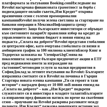
платформата за пътувания Booking.com
Изследване на
Revolut насърчава финансовата грамотност за борба с
подвеждащите онлайн съвети
„Изи Кредит“ открива
празничния сезон с големи промоционални
кампании
Revolut получи зелена светлина за стартиране на
банкови операции в Мексико
Инфлацията срещу
инвестициите: Защо българските инвеститори се обръщат
към световните пазари
От правилния избор на кредит до
управлението на личния бюджет в новия епизод на
подкаста „Силата на доброто“
Revolut представя глобалния
си централен офис, като очертава глобалната си визия и
амбициозен график за 100 милиона клиенти
Бисер Кинг и
Тодореско заложиха на Vzemipari.bg
Смяна на
поколенията: младите българи предпочитат акции и ETF
пред недвижими имоти за изграждане на
състояние
Счетоводни услуги за малки предприятия в
София
Доклад за летните пътувания на Revolut: Българите
изпразниха сметките си в Revolut на почивка в Гърция
Стартира новата есенна кампания „Ти си героят в тази
история“ с награден фонд от 10 000 лв
В новия епизод на
„Силата на доброто“ – как „Изи Кредит“ подкрепя
служителите си и инвестира в младите таланти
Българите
са изправени пред финансов натиск по време на сватбения
сезон – проучване на Revolut разкрива разликите между
половете
„Изи Кредит“ разказва човешките истории зад