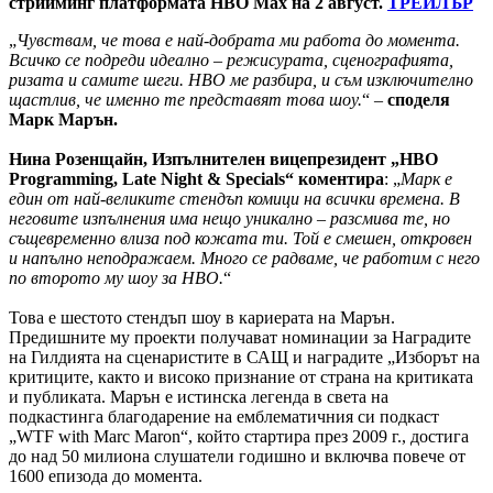
стрийминг платформата HBO Max на 2 август.
ТРЕЙЛЪР
„
Чувствам, че това е най-добрата ми работа до момента.
Всичко се подреди идеално – режисурата, сценографията,
ризата и самите шеги. HBO ме разбира, и съм изключително
щастлив, че именно те представят това шоу.
“ –
споделя
Марк Марън.
Нина Розенщайн, Изпълнителен вицепрезидент „HBO
Programming, Late Night & Specials“ коментира
: „
Марк е
един от най-великите стендъп комици на всички времена. В
неговите изпълнения има нещо уникално – разсмива те, но
същевременно влиза под кожата ти. Той е смешен, откровен
и напълно неподражаем. Много се радваме, че работим с него
по второто му шоу за HBO.
“
Това е шестото стендъп шоу в кариерата на Марън.
Предишните му проекти получават номинации за Наградите
на Гилдията на сценаристите в САЩ и наградите „Изборът на
критиците, както и високо признание от страна на критиката
и публиката. Марън е истинска легенда в света на
подкастинга благодарение на емблематичния си подкаст
„WTF with Marc Maron“, който стартира през 2009 г., достига
до над 50 милиона слушатели годишно и включва повече от
1600 епизода до момента.