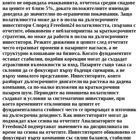
които не оправдаха очакванията, отчетоха средни спадове
на цените от близо 5%, докато положителните изненади
доведоха до значително по-ограничени покачвания. Защо
волатилността може да е в полза на дългосрочните
инвеститори Според Freedom24 волатилността, свързана с
отчетите, обикновено е неблагоприятна за краткосрочните
стратегии, но може да работи в полза на дългосрочните
инвеститори. Резките движения в цените след отчетите
често отразяват промени в пазарните нагласи, а не
структурно влошаване на бизнеса. Когато фундаментите
останат стабилни, подобни корекции могат да създадат
атрактивни възможности за вход. Пазарите също така са
склонни да се фокусират върху бъдещи сценарии, а не
върху миналото представяне. Инвеститорите, които
разбират дългосрочните двигатели на растежа на дадена
компания, са по-малко изложени на краткосрочния
пазарен шум. Периодите на повишена волатилност
създават и условия за систематично инвестиране, при
което временните отклонения на цените от
фундаменталната стойност често се превръщат в източник
на дългосрочна доходност. Как инвеститорите могат да
подхождат към сезона на отчетите Анализаторите на
Freedom24 подчертават значението на дисциплината по
време на сезона на отчетите. Инвеститорите обикновено се
фокусират върху компании със силни баланси, стабилни