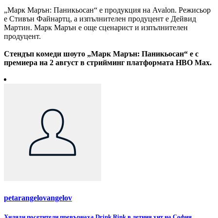
„Марк Марън: Паникьосан“ е продукция на Avalon. Режисьор
е Стивън Файнартц, а изпълнителен продуцент е Дейвид
Мартин. Марк Марън е още сценарист и изпълнителен
продуцент.
Стендъп комеди шоуто „Марк Марън: Паникьосан“ е с
премиера на 2 август в стрийминг платформата HBO Max.
petarangelovangelov
Хиляди посетители превърнаха Drink Rink в летния хит на София