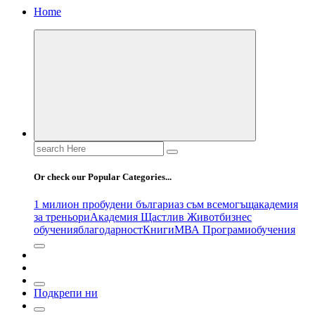
Home
Search
for:
Or check our Popular Categories...
1 милион пробудени българи
аз съм всемогъщ
академия
за треньори
Академия Щастлив Живот
бизнес
обучения
благодарност
Книги
МВА Програми
обучения
Подкрепи ни