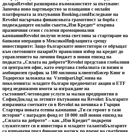
долара
Revolut разширява възможностите за пътуване:
Започва ново партньорство за плащания с онлайн
платформата за пътувания Booking.com
Изследване на
Revolut насърчава финансовата грамотност за борба с
подвеждащите онлайн съвети
„Изи Кредит“ открива
празничния сезон с големи промоционални
кампании
Revolut получи зелена светлина за стартиране на
банкови операции в Мексико
Инфлацията срещу
инвестициите: Защо българските инвеститори се обръщат
към световните пазари
От правилния избор на кредит до
управлението на личния бюджет в новия епизод на
подкаста „Силата на доброто“
Revolut представя глобалния
си централен офис, като очертава глобалната си визия и
амбициозен график за 100 милиона клиенти
Бисер Кинг и
Тодореско заложиха на Vzemipari.bg
Смяна на
поколенията: младите българи предпочитат акции и ETF
пред недвижими имоти за изграждане на
състояние
Счетоводни услуги за малки предприятия в
София
Доклад за летните пътувания на Revolut: Българите
изпразниха сметките си в Revolut на почивка в Гърция
Стартира новата есенна кампания „Ти си героят в тази
история“ с награден фонд от 10 000 лв
В новия епизод на
„Силата на доброто“ – как „Изи Кредит“ подкрепя
служителите си и инвестира в младите таланти
Българите
са изправени пред финансов натиск по време на сватбения