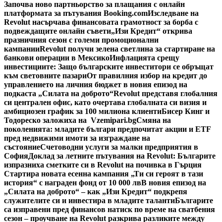
Започва ново партньорство за плащания с онлайн
платформата за пътувания Booking.com
Изследване на
Revolut насърчава финансовата грамотност за борба с
подвеждащите онлайн съвети
„Изи Кредит“ открива
празничния сезон с големи промоционални
кампании
Revolut получи зелена светлина за стартиране на
банкови операции в Мексико
Инфлацията срещу
инвестициите: Защо българските инвеститори се обръщат
към световните пазари
От правилния избор на кредит до
управлението на личния бюджет в новия епизод на
подкаста „Силата на доброто“
Revolut представя глобалния
си централен офис, като очертава глобалната си визия и
амбициозен график за 100 милиона клиенти
Бисер Кинг и
Тодореско заложиха на Vzemipari.bg
Смяна на
поколенията: младите българи предпочитат акции и ETF
пред недвижими имоти за изграждане на
състояние
Счетоводни услуги за малки предприятия в
София
Доклад за летните пътувания на Revolut: Българите
изпразниха сметките си в Revolut на почивка в Гърция
Стартира новата есенна кампания „Ти си героят в тази
история“ с награден фонд от 10 000 лв
В новия епизод на
„Силата на доброто“ – как „Изи Кредит“ подкрепя
служителите си и инвестира в младите таланти
Българите
са изправени пред финансов натиск по време на сватбения
сезон – проучване на Revolut разкрива разликите между