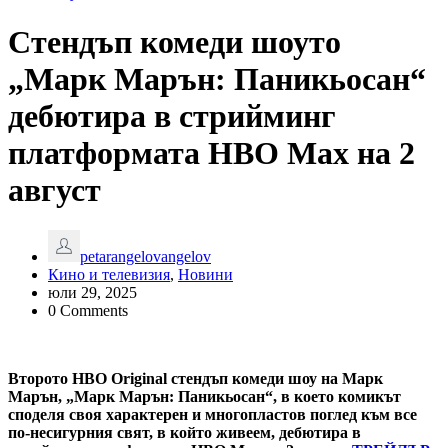
Стендъп комеди шоуто
„Марк Марън: Паникьосан“
дебютира в стрийминг
платформата HBO Max на 2
август
petarangelovangelov
Кино и телевизия
,
Новини
юли 29, 2025
0 Comments
Второто HBO Original стендъп комеди шоу на Марк
Марън, „Марк Марън: Паникьосан“, в което комикът
споделя своя характерен и многопластов поглед към все
по-несигурния свят, в който живеем, дебютира в