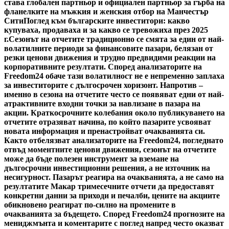
става глобален партньор и официален партньор за гърба на
фланелките на мъжкия и женския отбор на Манчестър
Сити
Поглед към българските инвеститори: какво
купуваха, продаваха и за какво се тревожиха през 2025
г.
Сезонът на отчетите традиционно се смята за един от най-
волатилните периоди за финансовите пазари, белязан от
резки ценови движения и трудно предвидими реакции на
корпоративните резултати. Според анализаторите на
Freedom24 обаче тази волатилност не е непременно заплаха
за инвеститорите с дългосрочен хоризонт. Напротив –
именно в сезона на отчетите често се появяват едни от най-
атрактивните входни точки за навлизане в пазара на
акции. Краткосрочните колебания около публикуването на
отчетите отразяват начина, по който пазарите усвояват
новата информация и пренастройват очакванията си.
Както отбелязват анализаторите на Freedom24, погледнато
отвъд моментните ценови движения, сезонът на отчетите
може да бъде полезен инструмент за вземане на
дългосрочни инвестиционни решения, а не източник на
несигурност. Пазарът реагира на очакванията, а не само на
резултатите Макар тримесечните отчети да предоставят
конкретни данни за приходи и печалби, цените на акциите
обикновено реагират по-силно на промените в
очакванията за бъдещето. Според Freedom24 прогнозите на
мениджмънта и коментарите с поглед напред често оказват