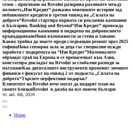
сезон – проучване на Revolut разкрива разликите между
половете
„Изи Кредит“ разказва човешките истории зад
небанковите кредити в третия епизод на „Силата на
доброто“
Revolut стартира първата си рекламна кампания
в България, Banking and Beyond
“Изи Кредит” провежда
информационна кампания в подкрепа на доброволното
кръводаряване
Нови възможности за стени и тавани:
Какво трябва да знаете преди следващия ремонт през 2025
гофина
Нова сензорна зала за деца със специални нужди
заработи с подкрепата на “Изи Кредит”
Милениалите
обръщат гръб на Европа и се пренасочват към Азия,
констатира докладът на Revolut за глобални разходи за
пътуване
Как дигиталните инструменти променят личните
финанси е фокусът на епизод 2 от подкаста „Силата на
доброто“
Търсите перфектния подарък?
Клиентите на Revolut вече могат да подарят план на
своите близки
Revolut в джоба на все повече българи
чт. авг. 6th, 2026
Home
Bulgaria News