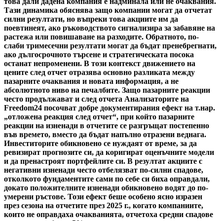
това дали дадена компания е надминала или не очаквания.
Тази динамика обяснява защо компании могат да отчетат
силни резултати, но въпреки това акциите им да
поевтинеят, ако ръководството сигнализира за забавяне на
растежа или повишаване на разходите. Обратното, по-
слаби тримесечни резултати могат да бъдат пренебрегнати,
ако дългосрочното търсене и стратегическата посока
останат непроменени. В този контекст движението на
цените след отчет отразява основно разликата между
пазарните очаквания и новата информация, а не
абсолютното ниво на печалбите. Защо пазарните реакции
често продължават и след отчета Анализаторите на
Freedom24 посочват добре документирания ефект на т.нар.
„отложена реакция след отчет“, при който пазарните
реакции на изненади в отчетите се разгръщат постепенно
във времето, вместо да бъдат напълно отразени веднага.
Инвеститорите обикновено се нуждаят от време, за да
ревизират прогнозите си, да коригират оценъчните модели
и да пренастроят портфейлите си. В резултат акциите с
негативни изненади често отбелязват по-силни спадове,
отколкото фундаментите сами по себе си биха оправдали,
докато положителните изненади обикновено водят до по-
умерени ръстове. Този ефект беше особено ясно изразен
през сезона на отчетите през 2025 г., когато компаниите,
които не оправдаха очакванията, отчетоха средни спадове