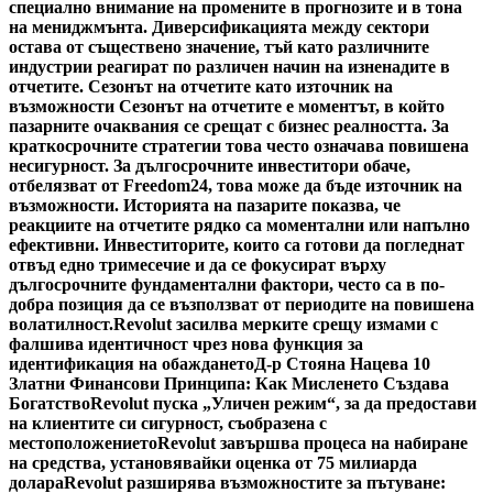
специално внимание на промените в прогнозите и в тона
на мениджмънта. Диверсификацията между сектори
остава от съществено значение, тъй като различните
индустрии реагират по различен начин на изненадите в
отчетите. Сезонът на отчетите като източник на
възможности Сезонът на отчетите е моментът, в който
пазарните очаквания се срещат с бизнес реалността. За
краткосрочните стратегии това често означава повишена
несигурност. За дългосрочните инвеститори обаче,
отбелязват от Freedom24, това може да бъде източник на
възможности. Историята на пазарите показва, че
реакциите на отчетите рядко са моментални или напълно
ефективни. Инвеститорите, които са готови да погледнат
отвъд едно тримесечие и да се фокусират върху
дългосрочните фундаментални фактори, често са в по-
добра позиция да се възползват от периодите на повишена
волатилност.
Revolut засилва мерките срещу измами с
фалшива идентичност чрез нова функция за
идентификация на обаждането
Д-р Стояна Нацева 10
Златни Финансови Принципа: Как Мисленето Създава
Богатство
Revolut пуска „Уличен режим“, за да предостави
на клиентите си сигурност, съобразена с
местоположението
Revolut завършва процеса на набиране
на средства, установявайки оценка от 75 милиарда
долара
Revolut разширява възможностите за пътуване: