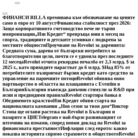
ФИНАНСИ
BILLA преминава към обозначаване на цените
само в евро от 10 август
Финансова стабилност през 2026:
Защо корпоративното счетоводство вече не търпи
импровизации
„Изи Кредит“ превръща юни в месец на
спорта, традициите и детските усмивки с подкрепа за
местните общности
Проучване на Revolut за даренията:
Средната сума, дарена от български потребител за
благотворителни цели, почти се е удвоила през последните
12 месеца
Revolut отчита рекордна печалба от 2,3 млрд. $ за
2025 г., като приходите нарастват до 6 млрд. $
Над 85% от
потребителите възприемат бързия кредит като средство за
управление на паричните потоци
Revolut обявява ново
партньорство в областта на плащанията с Eventim в
България
България въвежда данъчни стимули за R&D при
ясни и предвидими правила
Revolut стартира банка в
Обединеното кралство
Изи Кредит обяви старта на
националната кампания „Нов сезон за твоя дом“
Виктор
Стопа ще оглави растежа на Revolut в България и
пазарите в ЦИЕ
Telegram е най-бързо развиващият се
източник на измами, според новия доклад на Revolut за
финансовата престъпност
Инфлация след еврото: какво
показва историята спрямо страховете в обществото
Revolut