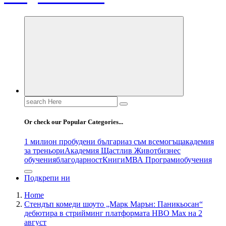
Search
for:
Or check our Popular Categories...
1 милион пробудени българи
аз съм всемогъщ
академия
за треньори
Академия Щастлив Живот
бизнес
обучения
благодарност
Книги
МВА Програми
обучения
Подкрепи ни
Home
Стендъп комеди шоуто „Марк Марън: Паникьосан“
дебютира в стрийминг платформата HBO Max на 2
август