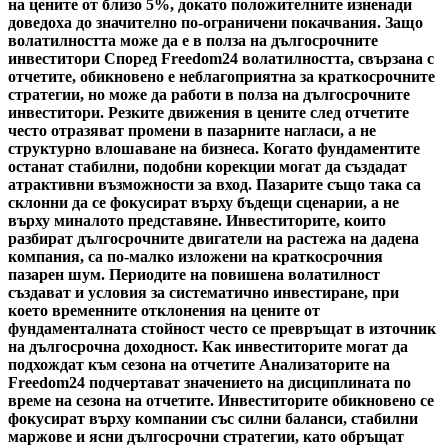
на цените от близо 5%, докато положителните изненади
доведоха до значително по-ограничени покачвания. Защо
волатилността може да е в полза на дългосрочните
инвеститори Според Freedom24 волатилността, свързана с
отчетите, обикновено е неблагоприятна за краткосрочните
стратегии, но може да работи в полза на дългосрочните
инвеститори. Резките движения в цените след отчетите
често отразяват промени в пазарните нагласи, а не
структурно влошаване на бизнеса. Когато фундаментите
останат стабилни, подобни корекции могат да създадат
атрактивни възможности за вход. Пазарите също така са
склонни да се фокусират върху бъдещи сценарии, а не
върху миналото представяне. Инвеститорите, които
разбират дългосрочните двигатели на растежа на дадена
компания, са по-малко изложени на краткосрочния
пазарен шум. Периодите на повишена волатилност
създават и условия за систематично инвестиране, при
което временните отклонения на цените от
фундаменталната стойност често се превръщат в източник
на дългосрочна доходност. Как инвеститорите могат да
подхождат към сезона на отчетите Анализаторите на
Freedom24 подчертават значението на дисциплината по
време на сезона на отчетите. Инвеститорите обикновено се
фокусират върху компании със силни баланси, стабилни
маржове и ясни дългосрочни стратегии, като обръщат