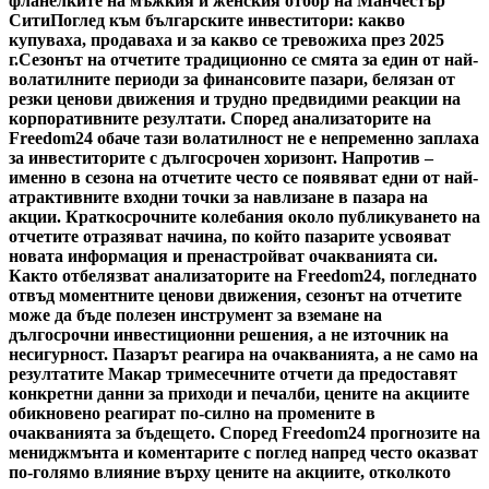
фланелките на мъжкия и женския отбор на Манчестър
Сити
Поглед към българските инвеститори: какво
купуваха, продаваха и за какво се тревожиха през 2025
г.
Сезонът на отчетите традиционно се смята за един от най-
волатилните периоди за финансовите пазари, белязан от
резки ценови движения и трудно предвидими реакции на
корпоративните резултати. Според анализаторите на
Freedom24 обаче тази волатилност не е непременно заплаха
за инвеститорите с дългосрочен хоризонт. Напротив –
именно в сезона на отчетите често се появяват едни от най-
атрактивните входни точки за навлизане в пазара на
акции. Краткосрочните колебания около публикуването на
отчетите отразяват начина, по който пазарите усвояват
новата информация и пренастройват очакванията си.
Както отбелязват анализаторите на Freedom24, погледнато
отвъд моментните ценови движения, сезонът на отчетите
може да бъде полезен инструмент за вземане на
дългосрочни инвестиционни решения, а не източник на
несигурност. Пазарът реагира на очакванията, а не само на
резултатите Макар тримесечните отчети да предоставят
конкретни данни за приходи и печалби, цените на акциите
обикновено реагират по-силно на промените в
очакванията за бъдещето. Според Freedom24 прогнозите на
мениджмънта и коментарите с поглед напред често оказват
по-голямо влияние върху цените на акциите, отколкото