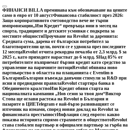
Skip
to
ФИНАНСИ
BILLA преминава към обозначаване на цените
content
само в евро от 10 август
Финансова стабилност през 2026:
Защо корпоративното счетоводство вече не търпи
импровизации
„Изи Кредит“ превръща юни в месец на
спорта, традициите и детските усмивки с подкрепа за
местните общности
Проучване на Revolut за даренията:
Средната сума, дарена от български потребител за
благотворителни цели, почти се е удвоила през последните
12 месеца
Revolut отчита рекордна печалба от 2,3 млрд. $ за
2025 г., като приходите нарастват до 6 млрд. $
Над 85% от
потребителите възприемат бързия кредит като средство за
управление на паричните потоци
Revolut обявява ново
партньорство в областта на плащанията с Eventim в
България
България въвежда данъчни стимули за R&D при
ясни и предвидими правила
Revolut стартира банка в
Обединеното кралство
Изи Кредит обяви старта на
националната кампания „Нов сезон за твоя дом“
Виктор
Стопа ще оглави растежа на Revolut в България и
пазарите в ЦИЕ
Telegram е най-бързо развиващият се
източник на измами, според новия доклад на Revolut за
финансовата престъпност
Инфлация след еврото: какво
показва историята спрямо страховете в обществото
Revolut
става глобален партньор и официален партньор за гърба на