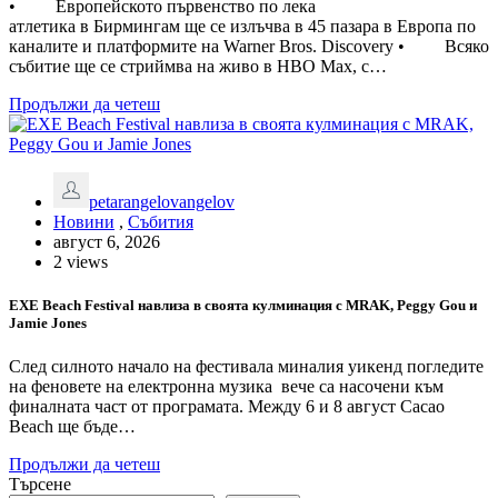
• Европейското първенство по лека
атлетика в Бирмингам ще се излъчва в 45 пазара в Европа по
каналите и платформите на Warner Bros. Discovery • Всяко
събитие ще се стриймва на живо в HBO Max, с…
Продължи да четеш
petarangelovangelov
Новини
,
Събития
август 6, 2026
2 views
EXE Beach Festival навлиза в своята кулминация с MRAK, Peggy Gou и
Jamie Jones
След силното начало на фестивала миналия уикенд погледите
на феновете на електронна музика вече са насочени към
финалната част от програмата. Между 6 и 8 август Cacao
Beach ще бъде…
Продължи да четеш
Търсене