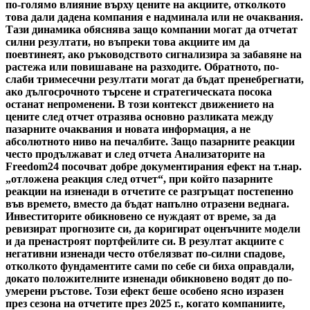
по-голямо влияние върху цените на акциите, отколкото
това дали дадена компания е надминала или не очаквания.
Тази динамика обяснява защо компании могат да отчетат
силни резултати, но въпреки това акциите им да
поевтинеят, ако ръководството сигнализира за забавяне на
растежа или повишаване на разходите. Обратното, по-
слаби тримесечни резултати могат да бъдат пренебрегнати,
ако дългосрочното търсене и стратегическата посока
останат непроменени. В този контекст движението на
цените след отчет отразява основно разликата между
пазарните очаквания и новата информация, а не
абсолютното ниво на печалбите. Защо пазарните реакции
често продължават и след отчета Анализаторите на
Freedom24 посочват добре документирания ефект на т.нар.
„отложена реакция след отчет“, при който пазарните
реакции на изненади в отчетите се разгръщат постепенно
във времето, вместо да бъдат напълно отразени веднага.
Инвеститорите обикновено се нуждаят от време, за да
ревизират прогнозите си, да коригират оценъчните модели
и да пренастроят портфейлите си. В резултат акциите с
негативни изненади често отбелязват по-силни спадове,
отколкото фундаментите сами по себе си биха оправдали,
докато положителните изненади обикновено водят до по-
умерени ръстове. Този ефект беше особено ясно изразен
през сезона на отчетите през 2025 г., когато компаниите,