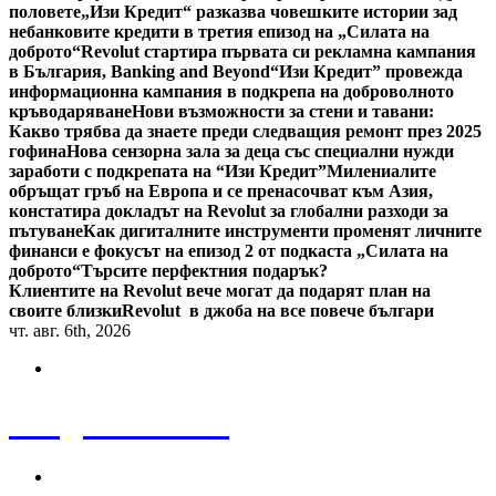
половете
„Изи Кредит“ разказва човешките истории зад
небанковите кредити в третия епизод на „Силата на
доброто“
Revolut стартира първата си рекламна кампания
в България, Banking and Beyond
“Изи Кредит” провежда
информационна кампания в подкрепа на доброволното
кръводаряване
Нови възможности за стени и тавани:
Какво трябва да знаете преди следващия ремонт през 2025
гофина
Нова сензорна зала за деца със специални нужди
заработи с подкрепата на “Изи Кредит”
Милениалите
обръщат гръб на Европа и се пренасочват към Азия,
констатира докладът на Revolut за глобални разходи за
пътуване
Как дигиталните инструменти променят личните
финанси е фокусът на епизод 2 от подкаста „Силата на
доброто“
Търсите перфектния подарък?
Клиентите на Revolut вече могат да подарят план на
своите близки
Revolut в джоба на все повече българи
чт. авг. 6th, 2026
Bulgaria News