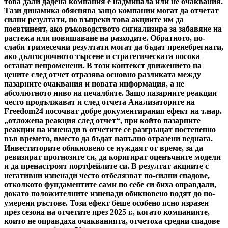
това дали дадена компания е надминала или не очаквания.
Тази динамика обяснява защо компании могат да отчетат
силни резултати, но въпреки това акциите им да
поевтинеят, ако ръководството сигнализира за забавяне на
растежа или повишаване на разходите. Обратното, по-
слаби тримесечни резултати могат да бъдат пренебрегнати,
ако дългосрочното търсене и стратегическата посока
останат непроменени. В този контекст движението на
цените след отчет отразява основно разликата между
пазарните очаквания и новата информация, а не
абсолютното ниво на печалбите. Защо пазарните реакции
често продължават и след отчета Анализаторите на
Freedom24 посочват добре документирания ефект на т.нар.
„отложена реакция след отчет“, при който пазарните
реакции на изненади в отчетите се разгръщат постепенно
във времето, вместо да бъдат напълно отразени веднага.
Инвеститорите обикновено се нуждаят от време, за да
ревизират прогнозите си, да коригират оценъчните модели
и да пренастроят портфейлите си. В резултат акциите с
негативни изненади често отбелязват по-силни спадове,
отколкото фундаментите сами по себе си биха оправдали,
докато положителните изненади обикновено водят до по-
умерени ръстове. Този ефект беше особено ясно изразен
през сезона на отчетите през 2025 г., когато компаниите,
които не оправдаха очакванията, отчетоха средни спадове