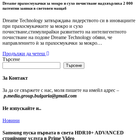
Dreame прахосмукачки за мокро и сухо почистване надхвърлиха 2 000
патентни заявки в световен мащаб
Dreame Technology затвърждава лидерството си в иновациите
при прахосмукачките за мокро и сухо
почистване,стимулирайки развитието на интелигентното
почистване на подове Dreame Technology обяви, че
направлението ѝ за прахосмукачки за мокро…
Продължи да четеш
Търсене
Търсене
За Контакт
За да се свържете с нас, моля пишете на имейл адрес –
p.media.group.bulgaria@gmail.com
Не изпускайте и..
Новини
Samsung пуска първата в света HDR10+ ADVANCED
стрийминг услуга в Prime Video