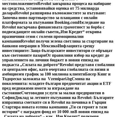
местоположението
Revolut завършва процеса на набиране
на средства, установявайки оценка от 75 милиарда
долара
Revolut разширява възможностите за пътуване:
Започва ново партньорство за плащания с онлайн
платформата за пътувания Booking.com
Изследване на
Revolut насърчава финансовата грамотност за борба с
подвеждащите онлайн съвети
„Изи Кредит“ открива
празничния сезон с големи промоционални
кампании
Revolut получи зелена светлина за стартиране на
банкови операции в Мексико
Инфлацията срещу
инвестициите: Защо българските инвеститори се обръщат
към световните пазари
От правилния избор на кредит до
управлението на личния бюджет в новия епизод на
подкаста „Силата на доброто“
Revolut представя глобалния
си централен офис, като очертава глобалната си визия и
амбициозен график за 100 милиона клиенти
Бисер Кинг и
Тодореско заложиха на Vzemipari.bg
Смяна на
поколенията: младите българи предпочитат акции и ETF
пред недвижими имоти за изграждане на
състояние
Счетоводни услуги за малки предприятия в
София
Доклад за летните пътувания на Revolut: Българите
изпразниха сметките си в Revolut на почивка в Гърция
Стартира новата есенна кампания „Ти си героят в тази
история“ с награден фонд от 10 000 лв
В новия епизод на
„Силата на доброто“ – как „Изи Кредит“ подкрепя