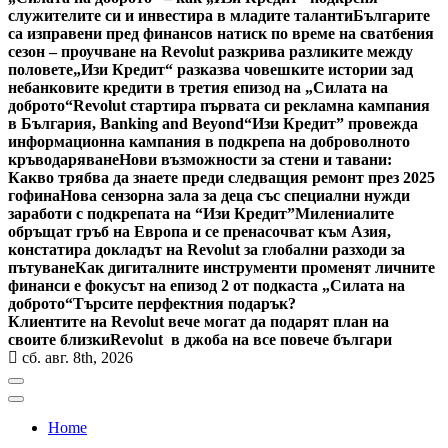
служителите си и инвестира в младите таланти
Българите
са изправени пред финансов натиск по време на сватбения
сезон – проучване на Revolut разкрива разликите между
половете
„Изи Кредит“ разказва човешките истории зад
небанковите кредити в третия епизод на „Силата на
доброто“
Revolut стартира първата си рекламна кампания
в България, Banking and Beyond
“Изи Кредит” провежда
информационна кампания в подкрепа на доброволното
кръводаряване
Нови възможности за стени и тавани:
Какво трябва да знаете преди следващия ремонт през 2025
гофина
Нова сензорна зала за деца със специални нужди
заработи с подкрепата на “Изи Кредит”
Милениалите
обръщат гръб на Европа и се пренасочват към Азия,
констатира докладът на Revolut за глобални разходи за
пътуване
Как дигиталните инструменти променят личните
финанси е фокусът на епизод 2 от подкаста „Силата на
доброто“
Търсите перфектния подарък?
Клиентите на Revolut вече могат да подарят план на
своите близки
Revolut в джоба на все повече българи
сб. авг. 8th, 2026
Home