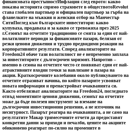
финансовата престъпност
Инфлация след еврото: какво
показва историята спрямо страховете в обществото
Revolut
става глобален партньор и официален партньор за гърба на
фланелките на мъжкия и женския отбор на Манчестър
Сити
Поглед към българските инвеститори: какво
купуваха, продаваха и за какво се тревожиха през 2025
г.
Сезонът на отчетите традиционно се смята за един от най-
волатилните периоди за финансовите пазари, белязан от
резки ценови движения и трудно предвидими реакции на
корпоративните резултати. Според анализаторите на
Freedom24 обаче тази волатилност не е непременно заплаха
за инвеститорите с дългосрочен хоризонт. Напротив –
именно в сезона на отчетите често се появяват едни от най-
атрактивните входни точки за навлизане в пазара на
акции. Краткосрочните колебания около публикуването на
отчетите отразяват начина, по който пазарите усвояват
новата информация и пренастройват очакванията си.
Както отбелязват анализаторите на Freedom24, погледнато
отвъд моментните ценови движения, сезонът на отчетите
може да бъде полезен инструмент за вземане на
дългосрочни инвестиционни решения, а не източник на
несигурност. Пазарът реагира на очакванията, а не само на
резултатите Макар тримесечните отчети да предоставят
конкретни данни за приходи и печалби, цените на акциите
обикновено реагират по-силно на промените в