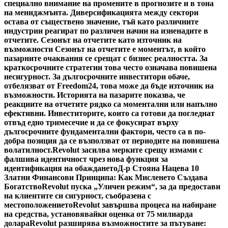
специално внимание на промените в прогнозите и в тона
на мениджмънта. Диверсификацията между сектори
остава от съществено значение, тъй като различните
индустрии реагират по различен начин на изненадите в
отчетите. Сезонът на отчетите като източник на
възможности Сезонът на отчетите е моментът, в който
пазарните очаквания се срещат с бизнес реалността. За
краткосрочните стратегии това често означава повишена
несигурност. За дългосрочните инвеститори обаче,
отбелязват от Freedom24, това може да бъде източник на
възможности. Историята на пазарите показва, че
реакциите на отчетите рядко са моментални или напълно
ефективни. Инвеститорите, които са готови да погледнат
отвъд едно тримесечие и да се фокусират върху
дългосрочните фундаментални фактори, често са в по-
добра позиция да се възползват от периодите на повишена
волатилност.
Revolut засилва мерките срещу измами с
фалшива идентичност чрез нова функция за
идентификация на обаждането
Д-р Стояна Нацева 10
Златни Финансови Принципа: Как Мисленето Създава
Богатство
Revolut пуска „Уличен режим“, за да предостави
на клиентите си сигурност, съобразена с
местоположението
Revolut завършва процеса на набиране
на средства, установявайки оценка от 75 милиарда
долара
Revolut разширява възможностите за пътуване: