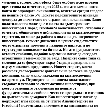
умерени ръстове. Този ефект беше особено ясно изразен
през сезона на отчетите през 2025 г., когато компаниите,
които не оправдаха очакванията, отчетоха средни спадове
на цените от близо 5%, докато положителните изненади
доведоха до значително по-ограничени покачвания. Защо
волатилността може да е в полза на дългосрочните
инвеститори Според Freedom24 волатилността, свързана с
отчетите, обикновено е неблагоприятна за краткосрочните
стратегии, но може да работи в полза на дългосрочните
инвеститори. Резките движения в цените след отчетите
често отразяват промени в пазарните нагласи, а не
структурно влошаване на бизнеса. Когато фундаментите
останат стабилни, подобни корекции могат да създадат
атрактивни възможности за вход. Пазарите също така са
склонни да се фокусират върху бъдещи сценарии, а не
върху миналото представяне. Инвеститорите, които
разбират дългосрочните двигатели на растежа на дадена
компания, са по-малко изложени на краткосрочния
пазарен шум. Периодите на повишена волатилност
създават и условия за систематично инвестиране, при
което временните отклонения на цените от
фундаменталната стойност често се превръщат в източник
на дългосрочна доходност. Как инвеститорите могат да
подхождат към сезона на отчетите Анализаторите на
Freedom24 подчертават значението на дисциплината по