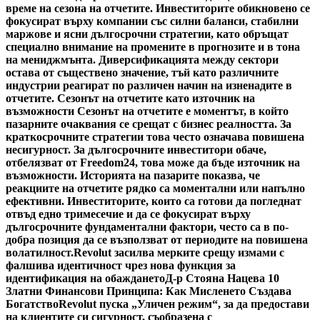
време на сезона на отчетите. Инвеститорите обикновено се
фокусират върху компании със силни баланси, стабилни
маржове и ясни дългосрочни стратегии, като обръщат
специално внимание на промените в прогнозите и в тона
на мениджмънта. Диверсификацията между сектори
остава от съществено значение, тъй като различните
индустрии реагират по различен начин на изненадите в
отчетите. Сезонът на отчетите като източник на
възможности Сезонът на отчетите е моментът, в който
пазарните очаквания се срещат с бизнес реалността. За
краткосрочните стратегии това често означава повишена
несигурност. За дългосрочните инвеститори обаче,
отбелязват от Freedom24, това може да бъде източник на
възможности. Историята на пазарите показва, че
реакциите на отчетите рядко са моментални или напълно
ефективни. Инвеститорите, които са готови да погледнат
отвъд едно тримесечие и да се фокусират върху
дългосрочните фундаментални фактори, често са в по-
добра позиция да се възползват от периодите на повишена
волатилност.
Revolut засилва мерките срещу измами с
фалшива идентичност чрез нова функция за
идентификация на обаждането
Д-р Стояна Нацева 10
Златни Финансови Принципа: Как Мисленето Създава
Богатство
Revolut пуска „Уличен режим“, за да предостави
на клиентите си сигурност, съобразена с