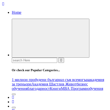
Home
Search
for:
Or check our Popular Categories...
1 милион пробудени българи
аз съм всемогъщ
академия
за треньори
Академия Щастлив Живот
бизнес
обучения
благодарност
Книги
МВА Програми
обучения