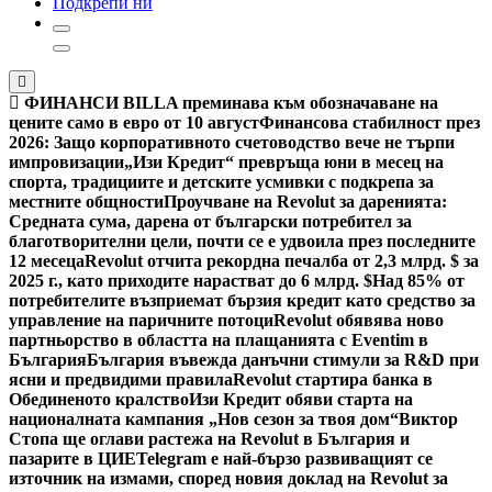
Подкрепи ни
ФИНАНСИ
BILLA преминава към обозначаване на
цените само в евро от 10 август
Финансова стабилност през
2026: Защо корпоративното счетоводство вече не търпи
импровизации
„Изи Кредит“ превръща юни в месец на
спорта, традициите и детските усмивки с подкрепа за
местните общности
Проучване на Revolut за даренията:
Средната сума, дарена от български потребител за
благотворителни цели, почти се е удвоила през последните
12 месеца
Revolut отчита рекордна печалба от 2,3 млрд. $ за
2025 г., като приходите нарастват до 6 млрд. $
Над 85% от
потребителите възприемат бързия кредит като средство за
управление на паричните потоци
Revolut обявява ново
партньорство в областта на плащанията с Eventim в
България
България въвежда данъчни стимули за R&D при
ясни и предвидими правила
Revolut стартира банка в
Обединеното кралство
Изи Кредит обяви старта на
националната кампания „Нов сезон за твоя дом“
Виктор
Стопа ще оглави растежа на Revolut в България и
пазарите в ЦИЕ
Telegram е най-бързо развиващият се
източник на измами, според новия доклад на Revolut за