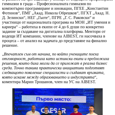
гимназии в града – Професионалната гимназия по
компютърно програмиране и иновации, ПГЕЕ „Константин
Фотинов“, ПМГ „Акад. Никола Обрешков“, ПГХТ „Акад. Н.
Д. Зелински“, НЕГ „Гьоте“, ПГРЕ „Г. С. Раковски“ и
участници от националната програма на МОН „ИТ умения и
кариера“ – работиха в екипи от 4 до 6 души по конкретно
задание за създаване на дигитална платформа. Ментори от
водещи ИТ компании, членове на AIBEST, ги насочваха в
процеса – от анализ на задачата до представяне на финално
решение.
„
Впечатлен съм от начина, по който учениците поеха
отговорност, работиха като истински екипи и предложиха
решения, които биха могли да се приложат в реална бизнес
среда. Точно такива практически инициативи подготвят
следващото поколение специалисти и създават връзката,
която искаме между образованието и индустрията
“,
коментира Марин Трошанов, член на УС на AIBEST.