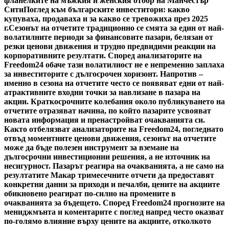
фланелките на мъжкия и женския отбор на Манчестър
Сити
Поглед към българските инвеститори: какво
купуваха, продаваха и за какво се тревожиха през 2025
г.
Сезонът на отчетите традиционно се смята за един от най-
волатилните периоди за финансовите пазари, белязан от
резки ценови движения и трудно предвидими реакции на
корпоративните резултати. Според анализаторите на
Freedom24 обаче тази волатилност не е непременно заплаха
за инвеститорите с дългосрочен хоризонт. Напротив –
именно в сезона на отчетите често се появяват едни от най-
атрактивните входни точки за навлизане в пазара на
акции. Краткосрочните колебания около публикуването на
отчетите отразяват начина, по който пазарите усвояват
новата информация и пренастройват очакванията си.
Както отбелязват анализаторите на Freedom24, погледнато
отвъд моментните ценови движения, сезонът на отчетите
може да бъде полезен инструмент за вземане на
дългосрочни инвестиционни решения, а не източник на
несигурност. Пазарът реагира на очакванията, а не само на
резултатите Макар тримесечните отчети да предоставят
конкретни данни за приходи и печалби, цените на акциите
обикновено реагират по-силно на промените в
очакванията за бъдещето. Според Freedom24 прогнозите на
мениджмънта и коментарите с поглед напред често оказват
по-голямо влияние върху цените на акциите, отколкото