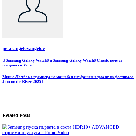
petarangelovangelov
Навигация
Samsung Galaxy Watch8 и Samsung Galaxy Watch8 Classic вече се
продават в Yettel
Минко Ламбов с премиера на мащабен симфоничен проект на фестивала
Jam on the River 2025
Related Posts