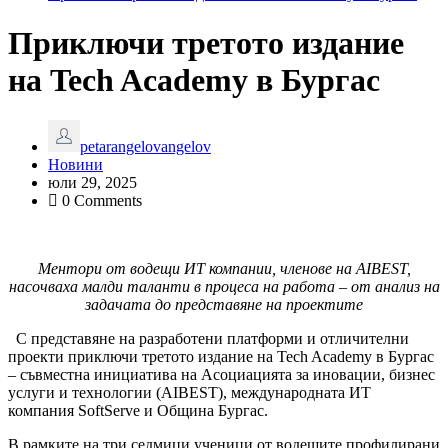
Приключи третото издание
на Tech Academy в Бургас
petarangelovangelov
Новини
юли 29, 2025
0 Comments
Ментори от водещи ИТ компании, членове на AIBEST,
насочваха малди таланти в процеса на работа – от анализ на
задачата до представяне на проектите
С представяне на разработени платформи и отличителни
проекти приключи третото издание на Tech Academy в Бургас
– съвместна инициатива на Асоциацията за иновации, бизнес
услуги и технологии (AIBEST), международната ИТ
компания SoftServe и Община Бургас.
В рамките на три седмици ученици от водещите профилирани