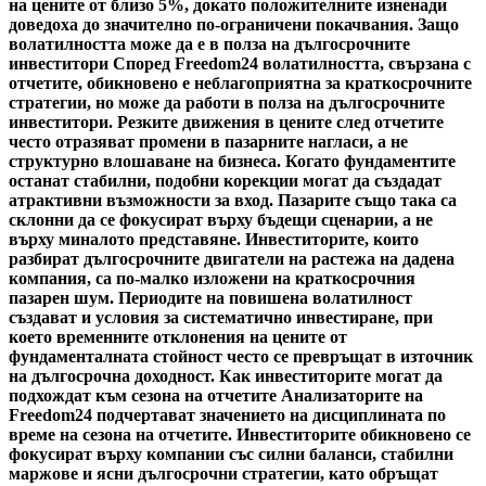
на цените от близо 5%, докато положителните изненади
доведоха до значително по-ограничени покачвания. Защо
волатилността може да е в полза на дългосрочните
инвеститори Според Freedom24 волатилността, свързана с
отчетите, обикновено е неблагоприятна за краткосрочните
стратегии, но може да работи в полза на дългосрочните
инвеститори. Резките движения в цените след отчетите
често отразяват промени в пазарните нагласи, а не
структурно влошаване на бизнеса. Когато фундаментите
останат стабилни, подобни корекции могат да създадат
атрактивни възможности за вход. Пазарите също така са
склонни да се фокусират върху бъдещи сценарии, а не
върху миналото представяне. Инвеститорите, които
разбират дългосрочните двигатели на растежа на дадена
компания, са по-малко изложени на краткосрочния
пазарен шум. Периодите на повишена волатилност
създават и условия за систематично инвестиране, при
което временните отклонения на цените от
фундаменталната стойност често се превръщат в източник
на дългосрочна доходност. Как инвеститорите могат да
подхождат към сезона на отчетите Анализаторите на
Freedom24 подчертават значението на дисциплината по
време на сезона на отчетите. Инвеститорите обикновено се
фокусират върху компании със силни баланси, стабилни
маржове и ясни дългосрочни стратегии, като обръщат