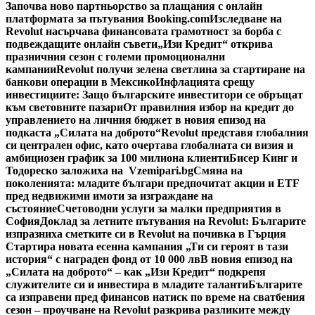
Започва ново партньорство за плащания с онлайн
платформата за пътувания Booking.com
Изследване на
Revolut насърчава финансовата грамотност за борба с
подвеждащите онлайн съвети
„Изи Кредит“ открива
празничния сезон с големи промоционални
кампании
Revolut получи зелена светлина за стартиране на
банкови операции в Мексико
Инфлацията срещу
инвестициите: Защо българските инвеститори се обръщат
към световните пазари
От правилния избор на кредит до
управлението на личния бюджет в новия епизод на
подкаста „Силата на доброто“
Revolut представя глобалния
си централен офис, като очертава глобалната си визия и
амбициозен график за 100 милиона клиенти
Бисер Кинг и
Тодореско заложиха на Vzemipari.bg
Смяна на
поколенията: младите българи предпочитат акции и ETF
пред недвижими имоти за изграждане на
състояние
Счетоводни услуги за малки предприятия в
София
Доклад за летните пътувания на Revolut: Българите
изпразниха сметките си в Revolut на почивка в Гърция
Стартира новата есенна кампания „Ти си героят в тази
история“ с награден фонд от 10 000 лв
В новия епизод на
„Силата на доброто“ – как „Изи Кредит“ подкрепя
служителите си и инвестира в младите таланти
Българите
са изправени пред финансов натиск по време на сватбения
сезон – проучване на Revolut разкрива разликите между