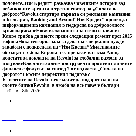
половете
„Изи Кредит“ разказва човешките истории зад
небанковите кредити в третия епизод на „Силата на
доброто“
Revolut стартира първата си рекламна кампания
в България, Banking and Beyond
“Изи Кредит” провежда
информационна кампания в подкрепа на доброволното
кръводаряване
Нови възможности за стени и тавани:
Какво трябва да знаете преди следващия ремонт през 2025
гофина
Нова сензорна зала за деца със специални нужди
заработи с подкрепата на “Изи Кредит”
Милениалите
обръщат гръб на Европа и се пренасочват към Азия,
констатира докладът на Revolut за глобални разходи за
пътуване
Как дигиталните инструменти променят личните
финанси е фокусът на епизод 2 от подкаста „Силата на
доброто“
Търсите перфектния подарък?
Клиентите на Revolut вече могат да подарят план на
своите близки
Revolut в джоба на все повече българи
сб. авг. 8th, 2026
Bulgaria News