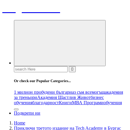
Bulgaria News
Search
for:
Or check our Popular Categories...
1 милион пробудени българи
аз съм всемогъщ
академия
за треньори
Академия Щастлив Живот
бизнес
обучения
благодарност
Книги
МВА Програми
обучения
Подкрепи ни
Home
Приключи третото издание на Tech Academy в Бургас