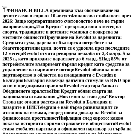
Skip
to
ФИНАНСИ
BILLA преминава към обозначаване на
content
цените само в евро от 10 август
Финансова стабилност през
2026: Защо корпоративното счетоводство вече не търпи
импровизации
„Изи Кредит“ превръща юни в месец на
спорта, традициите и детските усмивки с подкрепа за
местните общности
Проучване на Revolut за даренията:
Средната сума, дарена от български потребител за
благотворителни цели, почти се е удвоила през последните
12 месеца
Revolut отчита рекордна печалба от 2,3 млрд. $ за
2025 г., като приходите нарастват до 6 млрд. $
Над 85% от
потребителите възприемат бързия кредит като средство за
управление на паричните потоци
Revolut обявява ново
партньорство в областта на плащанията с Eventim в
България
България въвежда данъчни стимули за R&D при
ясни и предвидими правила
Revolut стартира банка в
Обединеното кралство
Изи Кредит обяви старта на
националната кампания „Нов сезон за твоя дом“
Виктор
Стопа ще оглави растежа на Revolut в България и
пазарите в ЦИЕ
Telegram е най-бързо развиващият се
източник на измами, според новия доклад на Revolut за
финансовата престъпност
Инфлация след еврото: какво
показва историята спрямо страховете в обществото
Revolut
става глобален партньор и официален партньор за гърба на