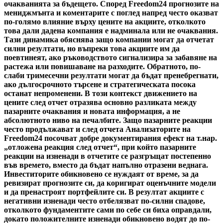
очакванията за бъдещето. Според Freedom24 прогнозите на
мениджмънта и коментарите с поглед напред често оказват
по-голямо влияние върху цените на акциите, отколкото
това дали дадена компания е надминала или не очаквания.
Тази динамика обяснява защо компании могат да отчетат
силни резултати, но въпреки това акциите им да
поевтинеят, ако ръководството сигнализира за забавяне на
растежа или повишаване на разходите. Обратното, по-
слаби тримесечни резултати могат да бъдат пренебрегнати,
ако дългосрочното търсене и стратегическата посока
останат непроменени. В този контекст движението на
цените след отчет отразява основно разликата между
пазарните очаквания и новата информация, а не
абсолютното ниво на печалбите. Защо пазарните реакции
често продължават и след отчета Анализаторите на
Freedom24 посочват добре документирания ефект на т.нар.
„отложена реакция след отчет“, при който пазарните
реакции на изненади в отчетите се разгръщат постепенно
във времето, вместо да бъдат напълно отразени веднага.
Инвеститорите обикновено се нуждаят от време, за да
ревизират прогнозите си, да коригират оценъчните модели
и да пренастроят портфейлите си. В резултат акциите с
негативни изненади често отбелязват по-силни спадове,
отколкото фундаментите сами по себе си биха оправдали,
докато положителните изненади обикновено водят до по-