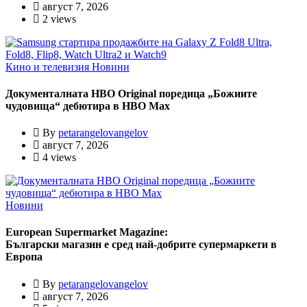
август 7, 2026
2 views
Кино и телевизия
Новини
Документалната HBO Original поредица „Божиите
чудовища“ дебютира в HBO Max
By
petarangelovangelov
август 7, 2026
4 views
Новини
European Supermarket Magazine:
Български магазин е сред най-добрите супермаркети в
Европа
By
petarangelovangelov
август 7, 2026