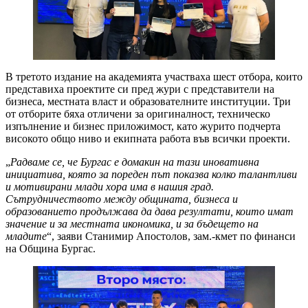
В третото издание на академията участваха шест отбора, които
представиха проектите си пред жури с представители на
бизнеса, местната власт и образователните институции. Три
от отборите бяха отличени за оригиналност, техническо
изпълнение и бизнес приложимост, като журито подчерта
високото общо ниво и екипната работа във всички проекти.
„
Радваме се, че Бургас е домакин на тази иновативна
инициатива, която за пореден път показва колко талантливи
и мотивирани млади хора има в нашия град.
Сътрудничеството между общината, бизнеса и
образованието продължава да дава резултати, които имат
значение и за местната икономика, и за бъдещето на
младите
“, заяви Станимир Апостолов, зам.-кмет по финанси
на Община Бургас.