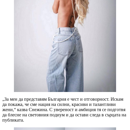
„За мен да представям България е чест и отговорност. Искам
да покажа, че сме нация на силни, красиви и талантливи
жени,“ казва Снежина. С увереност и амбиция тя се подготвя
да блесне на световния подиум и да остави следа в сърцата на
публиката.