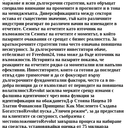
маржове и ясни дългосрочни стратегии, като обръщат
специално внимание на промените в прогнозите и в тона
на мениджмънта. Диверсификацията между сектори
остава от съществено значение, тъй като различните
индустрии реагират по различен начин на изненадите в
отчетите. Сезонът на отчетите като източник на
възможности Сезонът на отчетите е моментът, в който
пазарните очаквания се срещат с бизнес реалността. За
краткосрочните стратегии това често означава повишена
несигурност. За дългосрочните инвеститори обаче,
отбелязват от Freedom24, това може да бъде източник на
възможности. Историята на пазарите показва, че
реакциите на отчетите рядко са моментални или напълно
ефективни. Инвеститорите, които са готови да погледнат
отвъд едно тримесечие и да се фокусират върху
дългосрочните фундаментални фактори, често са в по-
добра позиция да се възползват от периодите на повишена
волатилност.
Revolut засилва мерките срещу измами с
фалшива идентичност чрез нова функция за
идентификация на обаждането
Д-р Стояна Нацева 10
Златни Финансови Принципа: Как Мисленето Създава
Богатство
Revolut пуска „Уличен режим“, за да предостави
на клиентите си сигурност, съобразена с
местоположението
Revolut завършва процеса на набиране
на средства, установявайки оценка от 75 милиарда