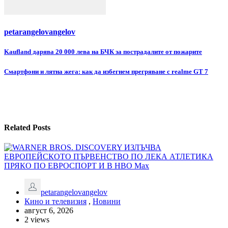
petarangelovangelov
Навигация
Kaufland дарява 20 000 лева на БЧК за пострадалите от пожарите
Смартфони и лятна жега: как да избегнем прегряване с realme GT 7
Related Posts
petarangelovangelov
Кино и телевизия
,
Новини
август 6, 2026
2 views