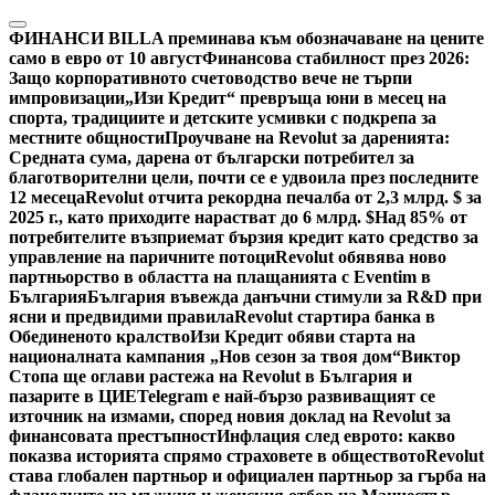
Skip
to
ФИНАНСИ
BILLA преминава към обозначаване на цените
content
само в евро от 10 август
Финансова стабилност през 2026:
Защо корпоративното счетоводство вече не търпи
импровизации
„Изи Кредит“ превръща юни в месец на
спорта, традициите и детските усмивки с подкрепа за
местните общности
Проучване на Revolut за даренията:
Средната сума, дарена от български потребител за
благотворителни цели, почти се е удвоила през последните
12 месеца
Revolut отчита рекордна печалба от 2,3 млрд. $ за
2025 г., като приходите нарастват до 6 млрд. $
Над 85% от
потребителите възприемат бързия кредит като средство за
управление на паричните потоци
Revolut обявява ново
партньорство в областта на плащанията с Eventim в
България
България въвежда данъчни стимули за R&D при
ясни и предвидими правила
Revolut стартира банка в
Обединеното кралство
Изи Кредит обяви старта на
националната кампания „Нов сезон за твоя дом“
Виктор
Стопа ще оглави растежа на Revolut в България и
пазарите в ЦИЕ
Telegram е най-бързо развиващият се
източник на измами, според новия доклад на Revolut за
финансовата престъпност
Инфлация след еврото: какво
показва историята спрямо страховете в обществото
Revolut
става глобален партньор и официален партньор за гърба на