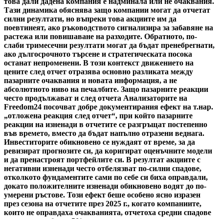
това дали дадена компания е надминала или не очаквания.
Тази динамика обяснява защо компании могат да отчетат
силни резултати, но въпреки това акциите им да
поевтинеят, ако ръководството сигнализира за забавяне на
растежа или повишаване на разходите. Обратното, по-
слаби тримесечни резултати могат да бъдат пренебрегнати,
ако дългосрочното търсене и стратегическата посока
останат непроменени. В този контекст движението на
цените след отчет отразява основно разликата между
пазарните очаквания и новата информация, а не
абсолютното ниво на печалбите. Защо пазарните реакции
често продължават и след отчета Анализаторите на
Freedom24 посочват добре документирания ефект на т.нар.
„отложена реакция след отчет“, при който пазарните
реакции на изненади в отчетите се разгръщат постепенно
във времето, вместо да бъдат напълно отразени веднага.
Инвеститорите обикновено се нуждаят от време, за да
ревизират прогнозите си, да коригират оценъчните модели
и да пренастроят портфейлите си. В резултат акциите с
негативни изненади често отбелязват по-силни спадове,
отколкото фундаментите сами по себе си биха оправдали,
докато положителните изненади обикновено водят до по-
умерени ръстове. Този ефект беше особено ясно изразен
през сезона на отчетите през 2025 г., когато компаниите,
които не оправдаха очакванията, отчетоха средни спадове