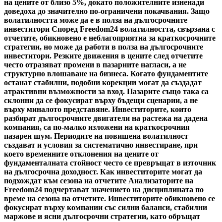
на цените от близо 5%, докато положителните изненади
доведоха до значително по-ограничени покачвания. Защо
волатилността може да е в полза на дългосрочните
инвеститори Според Freedom24 волатилността, свързана с
отчетите, обикновено е неблагоприятна за краткосрочните
стратегии, но може да работи в полза на дългосрочните
инвеститори. Резките движения в цените след отчетите
често отразяват промени в пазарните нагласи, а не
структурно влошаване на бизнеса. Когато фундаментите
останат стабилни, подобни корекции могат да създадат
атрактивни възможности за вход. Пазарите също така са
склонни да се фокусират върху бъдещи сценарии, а не
върху миналото представяне. Инвеститорите, които
разбират дългосрочните двигатели на растежа на дадена
компания, са по-малко изложени на краткосрочния
пазарен шум. Периодите на повишена волатилност
създават и условия за систематично инвестиране, при
което временните отклонения на цените от
фундаменталната стойност често се превръщат в източник
на дългосрочна доходност. Как инвеститорите могат да
подхождат към сезона на отчетите Анализаторите на
Freedom24 подчертават значението на дисциплината по
време на сезона на отчетите. Инвеститорите обикновено се
фокусират върху компании със силни баланси, стабилни
маржове и ясни дългосрочни стратегии, като обръщат