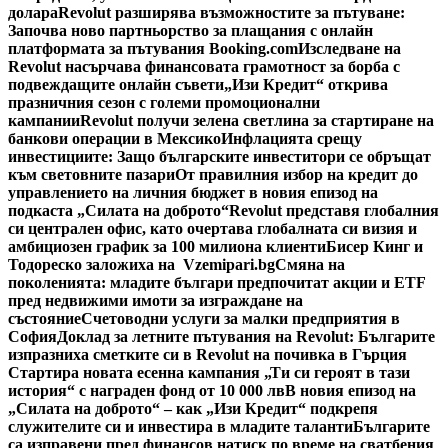
долара
Revolut разширява възможностите за пътуване:
Започва ново партньорство за плащания с онлайн
платформата за пътувания Booking.com
Изследване на
Revolut насърчава финансовата грамотност за борба с
подвеждащите онлайн съвети
„Изи Кредит“ открива
празничния сезон с големи промоционални
кампании
Revolut получи зелена светлина за стартиране на
банкови операции в Мексико
Инфлацията срещу
инвестициите: Защо българските инвеститори се обръщат
към световните пазари
От правилния избор на кредит до
управлението на личния бюджет в новия епизод на
подкаста „Силата на доброто“
Revolut представя глобалния
си централен офис, като очертава глобалната си визия и
амбициозен график за 100 милиона клиенти
Бисер Кинг и
Тодореско заложиха на Vzemipari.bg
Смяна на
поколенията: младите българи предпочитат акции и ETF
пред недвижими имоти за изграждане на
състояние
Счетоводни услуги за малки предприятия в
София
Доклад за летните пътувания на Revolut: Българите
изпразниха сметките си в Revolut на почивка в Гърция
Стартира новата есенна кампания „Ти си героят в тази
история“ с награден фонд от 10 000 лв
В новия епизод на
„Силата на доброто“ – как „Изи Кредит“ подкрепя
служителите си и инвестира в младите таланти
Българите
са изправени пред финансов натиск по време на сватбения