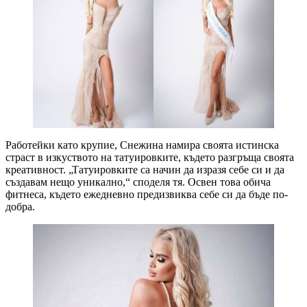
Работейки като крупие, Снежина намира своята истинска
страст в изкуството на татуировките, където разгръща своята
креативност. „Татуировките са начин да изразя себе си и да
създавам нещо уникално,“ споделя тя. Освен това обича
фитнеса, където ежедневно предизвиква себе си да бъде по-
добра.