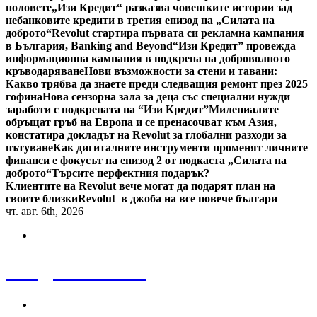
половете
„Изи Кредит“ разказва човешките истории зад
небанковите кредити в третия епизод на „Силата на
доброто“
Revolut стартира първата си рекламна кампания
в България, Banking and Beyond
“Изи Кредит” провежда
информационна кампания в подкрепа на доброволното
кръводаряване
Нови възможности за стени и тавани:
Какво трябва да знаете преди следващия ремонт през 2025
гофина
Нова сензорна зала за деца със специални нужди
заработи с подкрепата на “Изи Кредит”
Милениалите
обръщат гръб на Европа и се пренасочват към Азия,
констатира докладът на Revolut за глобални разходи за
пътуване
Как дигиталните инструменти променят личните
финанси е фокусът на епизод 2 от подкаста „Силата на
доброто“
Търсите перфектния подарък?
Клиентите на Revolut вече могат да подарят план на
своите близки
Revolut в джоба на все повече българи
чт. авг. 6th, 2026
Bulgaria News