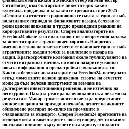
фланелките на мъжкия и женския отбор на Манчестър
Сити
Поглед към българските инвеститори: какво
купуваха, продаваха и за какво се тревожиха през 2025
г.
Сезонът на отчетите традиционно се смята за един от най-
волатилните периоди за финансовите пазари, белязан от
резки ценови движения и трудно предвидими реакции на
корпоративните резултати. Според анализаторите на
Freedom24 обаче тази волатилност не е непременно заплаха
за инвеститорите с дългосрочен хоризонт. Напротив –
именно в сезона на отчетите често се появяват едни от най-
атрактивните входни точки за навлизане в пазара на
акции. Краткосрочните колебания около публикуването на
отчетите отразяват начина, по който пазарите усвояват
новата информация и пренастройват очакванията си.
Както отбелязват анализаторите на Freedom24, погледнато
отвъд моментните ценови движения, сезонът на отчетите
може да бъде полезен инструмент за вземане на
дългосрочни инвестиционни решения, а не източник на
несигурност. Пазарът реагира на очакванията, а не само на
резултатите Макар тримесечните отчети да предоставят
конкретни данни за приходи и печалби, цените на акциите
обикновено реагират по-силно на промените в
очакванията за бъдещето. Според Freedom24 прогнозите на
мениджмънта и коментарите с поглед напред често оказват
по-голямо влияние върху цените на акциите, отколкото