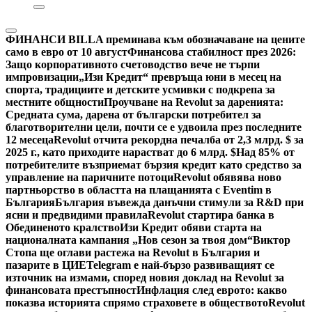
ФИНАНСИ
BILLA преминава към обозначаване на цените
само в евро от 10 август
Финансова стабилност през 2026:
Защо корпоративното счетоводство вече не търпи
импровизации
„Изи Кредит“ превръща юни в месец на
спорта, традициите и детските усмивки с подкрепа за
местните общности
Проучване на Revolut за даренията:
Средната сума, дарена от български потребител за
благотворителни цели, почти се е удвоила през последните
12 месеца
Revolut отчита рекордна печалба от 2,3 млрд. $ за
2025 г., като приходите нарастват до 6 млрд. $
Над 85% от
потребителите възприемат бързия кредит като средство за
управление на паричните потоци
Revolut обявява ново
партньорство в областта на плащанията с Eventim в
България
България въвежда данъчни стимули за R&D при
ясни и предвидими правила
Revolut стартира банка в
Обединеното кралство
Изи Кредит обяви старта на
националната кампания „Нов сезон за твоя дом“
Виктор
Стопа ще оглави растежа на Revolut в България и
пазарите в ЦИЕ
Telegram е най-бързо развиващият се
източник на измами, според новия доклад на Revolut за
финансовата престъпност
Инфлация след еврото: какво
показва историята спрямо страховете в обществото
Revolut