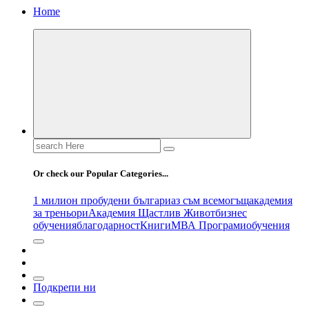
Home
Search
for:
Or check our Popular Categories...
1 милион пробудени българи
аз съм всемогъщ
академия
за треньори
Академия Щастлив Живот
бизнес
обучения
благодарност
Книги
МВА Програми
обучения
Подкрепи ни