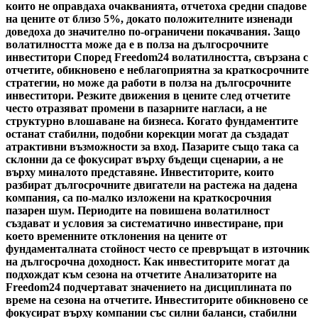
които не оправдаха очакванията, отчетоха средни спадове
на цените от близо 5%, докато положителните изненади
доведоха до значително по-ограничени покачвания. Защо
волатилността може да е в полза на дългосрочните
инвеститори Според Freedom24 волатилността, свързана с
отчетите, обикновено е неблагоприятна за краткосрочните
стратегии, но може да работи в полза на дългосрочните
инвеститори. Резките движения в цените след отчетите
често отразяват промени в пазарните нагласи, а не
структурно влошаване на бизнеса. Когато фундаментите
останат стабилни, подобни корекции могат да създадат
атрактивни възможности за вход. Пазарите също така са
склонни да се фокусират върху бъдещи сценарии, а не
върху миналото представяне. Инвеститорите, които
разбират дългосрочните двигатели на растежа на дадена
компания, са по-малко изложени на краткосрочния
пазарен шум. Периодите на повишена волатилност
създават и условия за систематично инвестиране, при
което временните отклонения на цените от
фундаменталната стойност често се превръщат в източник
на дългосрочна доходност. Как инвеститорите могат да
подхождат към сезона на отчетите Анализаторите на
Freedom24 подчертават значението на дисциплината по
време на сезона на отчетите. Инвеститорите обикновено се
фокусират върху компании със силни баланси, стабилни