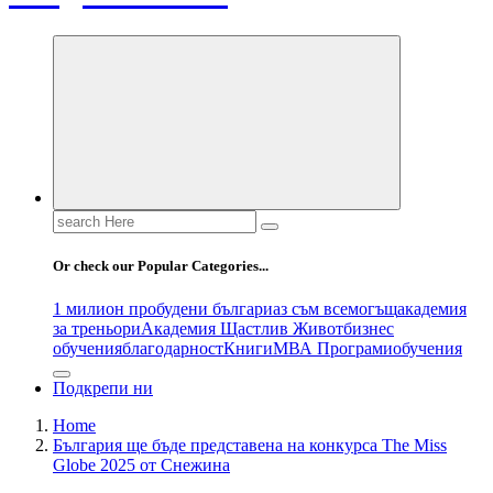
Search
for:
Or check our Popular Categories...
1 милион пробудени българи
аз съм всемогъщ
академия
за треньори
Академия Щастлив Живот
бизнес
обучения
благодарност
Книги
МВА Програми
обучения
Подкрепи ни
Home
България ще бъде представена на конкурса The Miss
Globe 2025 от Снежина