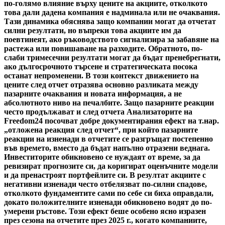
по-голямо влияние върху цените на акциите, отколкото
това дали дадена компания е надминала или не очаквания.
Тази динамика обяснява защо компании могат да отчетат
силни резултати, но въпреки това акциите им да
поевтинеят, ако ръководството сигнализира за забавяне на
растежа или повишаване на разходите. Обратното, по-
слаби тримесечни резултати могат да бъдат пренебрегнати,
ако дългосрочното търсене и стратегическата посока
останат непроменени. В този контекст движението на
цените след отчет отразява основно разликата между
пазарните очаквания и новата информация, а не
абсолютното ниво на печалбите. Защо пазарните реакции
често продължават и след отчета Анализаторите на
Freedom24 посочват добре документирания ефект на т.нар.
„отложена реакция след отчет“, при който пазарните
реакции на изненади в отчетите се разгръщат постепенно
във времето, вместо да бъдат напълно отразени веднага.
Инвеститорите обикновено се нуждаят от време, за да
ревизират прогнозите си, да коригират оценъчните модели
и да пренастроят портфейлите си. В резултат акциите с
негативни изненади често отбелязват по-силни спадове,
отколкото фундаментите сами по себе си биха оправдали,
докато положителните изненади обикновено водят до по-
умерени ръстове. Този ефект беше особено ясно изразен
през сезона на отчетите през 2025 г., когато компаниите,