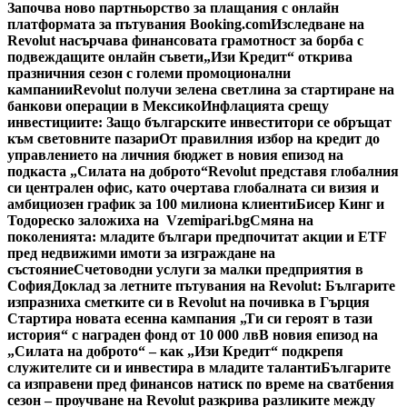
Започва ново партньорство за плащания с онлайн
платформата за пътувания Booking.com
Изследване на
Revolut насърчава финансовата грамотност за борба с
подвеждащите онлайн съвети
„Изи Кредит“ открива
празничния сезон с големи промоционални
кампании
Revolut получи зелена светлина за стартиране на
банкови операции в Мексико
Инфлацията срещу
инвестициите: Защо българските инвеститори се обръщат
към световните пазари
От правилния избор на кредит до
управлението на личния бюджет в новия епизод на
подкаста „Силата на доброто“
Revolut представя глобалния
си централен офис, като очертава глобалната си визия и
амбициозен график за 100 милиона клиенти
Бисер Кинг и
Тодореско заложиха на Vzemipari.bg
Смяна на
поколенията: младите българи предпочитат акции и ETF
пред недвижими имоти за изграждане на
състояние
Счетоводни услуги за малки предприятия в
София
Доклад за летните пътувания на Revolut: Българите
изпразниха сметките си в Revolut на почивка в Гърция
Стартира новата есенна кампания „Ти си героят в тази
история“ с награден фонд от 10 000 лв
В новия епизод на
„Силата на доброто“ – как „Изи Кредит“ подкрепя
служителите си и инвестира в младите таланти
Българите
са изправени пред финансов натиск по време на сватбения
сезон – проучване на Revolut разкрива разликите между