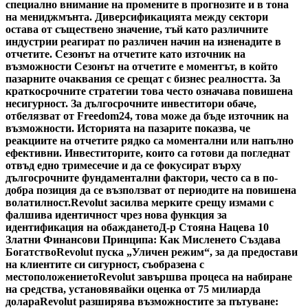
специално внимание на промените в прогнозите и в тона
на мениджмънта. Диверсификацията между сектори
остава от съществено значение, тъй като различните
индустрии реагират по различен начин на изненадите в
отчетите. Сезонът на отчетите като източник на
възможности Сезонът на отчетите е моментът, в който
пазарните очаквания се срещат с бизнес реалността. За
краткосрочните стратегии това често означава повишена
несигурност. За дългосрочните инвеститори обаче,
отбелязват от Freedom24, това може да бъде източник на
възможности. Историята на пазарите показва, че
реакциите на отчетите рядко са моментални или напълно
ефективни. Инвеститорите, които са готови да погледнат
отвъд едно тримесечие и да се фокусират върху
дългосрочните фундаментални фактори, често са в по-
добра позиция да се възползват от периодите на повишена
волатилност.
Revolut засилва мерките срещу измами с
фалшива идентичност чрез нова функция за
идентификация на обаждането
Д-р Стояна Нацева 10
Златни Финансови Принципа: Как Мисленето Създава
Богатство
Revolut пуска „Уличен режим“, за да предостави
на клиентите си сигурност, съобразена с
местоположението
Revolut завършва процеса на набиране
на средства, установявайки оценка от 75 милиарда
долара
Revolut разширява възможностите за пътуване: