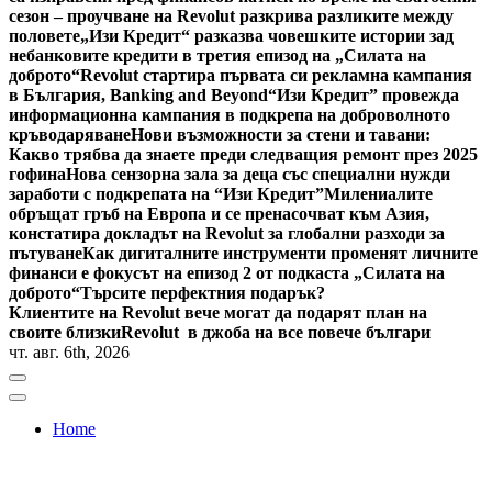
сезон – проучване на Revolut разкрива разликите между
половете
„Изи Кредит“ разказва човешките истории зад
небанковите кредити в третия епизод на „Силата на
доброто“
Revolut стартира първата си рекламна кампания
в България, Banking and Beyond
“Изи Кредит” провежда
информационна кампания в подкрепа на доброволното
кръводаряване
Нови възможности за стени и тавани:
Какво трябва да знаете преди следващия ремонт през 2025
гофина
Нова сензорна зала за деца със специални нужди
заработи с подкрепата на “Изи Кредит”
Милениалите
обръщат гръб на Европа и се пренасочват към Азия,
констатира докладът на Revolut за глобални разходи за
пътуване
Как дигиталните инструменти променят личните
финанси е фокусът на епизод 2 от подкаста „Силата на
доброто“
Търсите перфектния подарък?
Клиентите на Revolut вече могат да подарят план на
своите близки
Revolut в джоба на все повече българи
чт. авг. 6th, 2026
Home
Bulgaria News