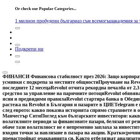
for:
Or check our Popular Categories...
1 милион пробудени българи
аз съм всемогъщ
академия за
Подкрепи ни
ФИНАНСИ
Финансова стабилност през 2026: Защо корпора
усмивки с подкрепа за местните общности
Проучване на Revo
последните 12 месеца
Revolut отчита рекордна печалба от 2,3 
средство за управление на паричните потоци
Revolut обявяв
ясни и предвидими правила
Revolut стартира банка в Обеди
растежа на Revolut в България и пазарите в ЦИЕ
Telegram е
след еврото: какво показва историята спрямо страховете в 
Манчестър Сити
Поглед към българските инвеститори: какво
волатилните периоди за финансовите пазари, белязан от ре
обаче тази волатилност не е непременно заплаха за инвестит
входни точки за навлизане в пазара на акции. Краткосрочн
пренастройват очакванията си. Както отбелязват анализато