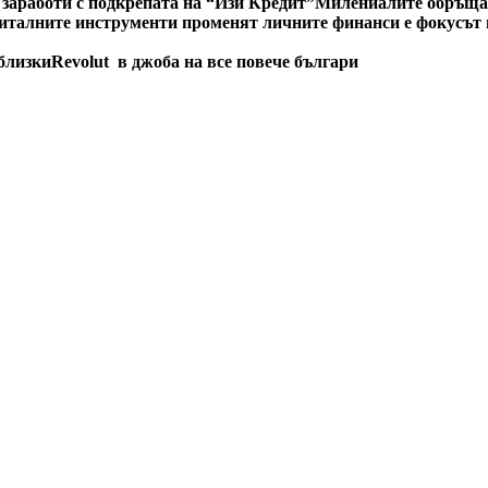
 заработи с подкрепата на “Изи Кредит”
Милениалите обръщат
италните инструменти променят личните финанси е фокусът н
 близки
Revolut в джоба на все повече българи