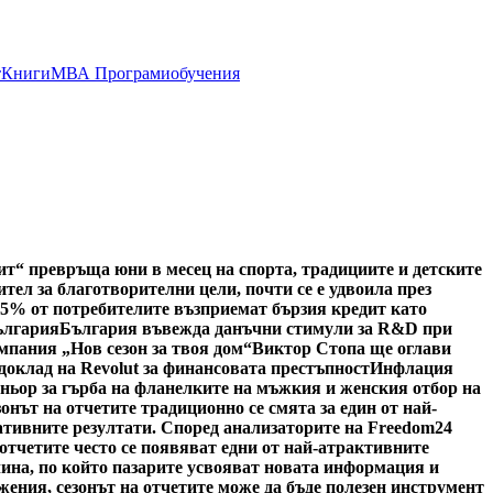
т
Книги
МВА Програми
обучения
ит“ превръща юни в месец на спорта, традициите и детските
тел за благотворителни цели, почти се е удвоила през
5% от потребителите възприемат бързия кредит като
ългария
България въвежда данъчни стимули за R&D при
мпания „Нов сезон за твоя дом“
Виктор Стопа ще оглави
доклад на Revolut за финансовата престъпност
Инфлация
тньор за гърба на фланелките на мъжкия и женския отбор на
онът на отчетите традиционно се смята за един от най-
ативните резултати. Според анализаторите на Freedom24
 отчетите често се появяват едни от най-атрактивните
чина, по който пазарите усвояват новата информация и
ения, сезонът на отчетите може да бъде полезен инструмент