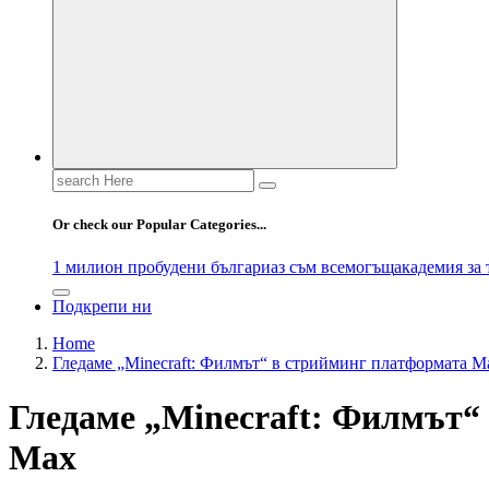
Search
for:
Or check our Popular Categories...
1 милион пробудени българи
аз съм всемогъщ
академия за
Подкрепи ни
Home
Гледаме „Minecraft: Филмът“ в стрийминг платформата M
Гледаме „Minecraft: Филмът“
Max