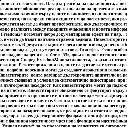
очник на несигурност. Пазарът реагира на очакванията, а не
 на акциите обикновено реагират по-силно на промените в оч
по-голямо влияние върху цените на акциите, отколкото това 
езултати, но въпреки това акциите им да поевтинеят, ако ръ
езултати могат да бъдат пренебрегнати, ако дългосрочното т
сновно разликата между пазарните очаквания и новата информ
 Freedom24 посочват добре документирания ефект на т.нар. „
о, вместо да бъдат напълно отразени веднага. Инвеститорите 
ейлите си. В резултат акциите с негативни изненади често от
овено водят до по-умерени ръстове. Този ефект беше особено я
ни спадове на цените от близо 5%, докато положителните изн
веститори Според Freedom24 волатилността, свързана с отчет
ститори. Резките движения в цените след отчетите често отра
ни, подобни корекции могат да създадат атрактивни възможнос
Инвеститорите, които разбират дългосрочните двигатели на р
ност създават и условия за систематично инвестиране, при 
а дългосрочна доходност. Как инвеститорите могат да подхож
а на отчетите. Инвеститорите обикновено се фокусират върху
а промените в прогнозите и в тона на мениджмънта. Диверси
на изненадите в отчетите. Сезонът на отчетите като източник
ткосрочните стратегии това често означава повишена несигурн
торията на пазарите показва, че реакциите на отчетите рядк
 фокусират върху дългосрочните фундаментални фактори, често
ами с фалшива идентичност чрез нова функция за идентифика
 „Уличен режим“, за да предостави на клиентите си сигурност