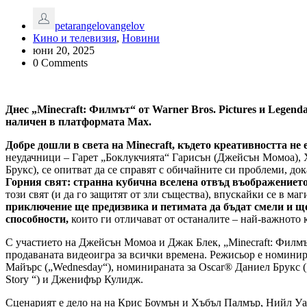
petarangelovangelov
Кино и телевизия
,
Новини
юни 20, 2025
0 Comments
Днес „Minecraft: Филмът“ от Warner Bros. Pictures и Legend
наличен в платформата Max.
Добре дошли в света на Minecraft, където креативността не 
неудачници – Гарет „Боклукчията“ Гарисън (Джейсън Момоа), 
Брукс), се опитват да се справят с обичайните си проблеми, до
Горния свят: странна кубична вселена отвъд въображението
този свят (и да го защитят от зли същества), впускайки се в ма
приключение ще предизвика и петимата да бъдат смели и щ
способности,
които ги отличават от останалите – най-важното ка
С участието на Джейсън Момоа и Джак Блек, „Minecraft: Филмът
продаваната видеоигра за всички времена. Режисьор е номинир
Майърс („Wednesday“), номинираната за Oscar® Даниел Брукс („П
Story “) и Дженифър Кулидж.
Сценарият е дело на на Крис Боумън и Хъбъл Палмър, Нийл Уа