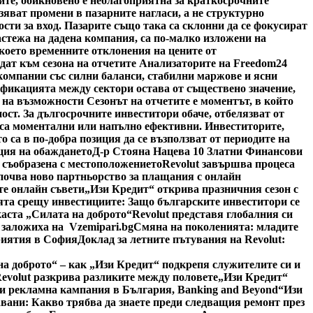
ите, обикновено е неблагоприятна за краткосрочните
зяват промени в пазарните нагласи, а не структурно
ти за вход. Пазарите също така са склонни да се фокусират
астежа на дадена компания, са по-малко изложени на
което временните отклонения на цените от
дат към сезона на отчетите Анализаторите на Freedom24
 компании със силни баланси, стабилни маржове и ясни
фикацията между сектори остава от съществено значение,
 на възможности Сезонът на отчетите е моментът, в който
ост. За дългосрочните инвеститори обаче, отбелязват от
о са моментални или напълно ефективни. Инвеститорите,
 са в по-добра позиция да се възползват от периодите на
ция на обаждането
Д-р Стояна Нацева 10 Златни Финансови
, съобразена с местоположението
Revolut завършва процеса
почва ново партньорство за плащания с онлайн
те онлайн съвети
„Изи Кредит“ открива празничния сезон с
та срещу инвестициите: Защо българските инвеститори се
каста „Силата на доброто“
Revolut представя глобалния си
 заложиха на Vzemipari.bg
Смяна на поколенията: младите
риятия в София
Доклад за летните пътувания на Revolut:
на доброто“ – как „Изи Кредит“ подкрепя служителите си и
Revolut разкрива разликите между половете
„Изи Кредит“
си рекламна кампания в България, Banking and Beyond
“Изи
авани: Какво трябва да знаете преди следващия ремонт през