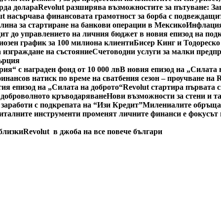
рда долара
Revolut разширява възможностите за пътуване: За
ut насърчава финансовата грамотност за борба с подвеждащи
тлина за стартиране на банкови операции в Мексико
Инфлация
ит до управлението на личния бюджет в новия епизод на под
циозен график за 100 милиона клиенти
Бисер Кинг и Тодореско
 изграждане на състояние
Счетоводни услуги за малки предп
Гърция
рия“ с награден фонд от 10 000 лв
В новия епизод на „Силата 
инансов натиск по време на сватбения сезон – проучване на 
тия епизод на „Силата на доброто“
Revolut стартира първата 
 доброволното кръводаряване
Нови възможности за стени и т
 заработи с подкрепата на “Изи Кредит”
Милениалите обръщат
италните инструменти променят личните финанси е фокусът н
 близки
Revolut в джоба на все повече българи