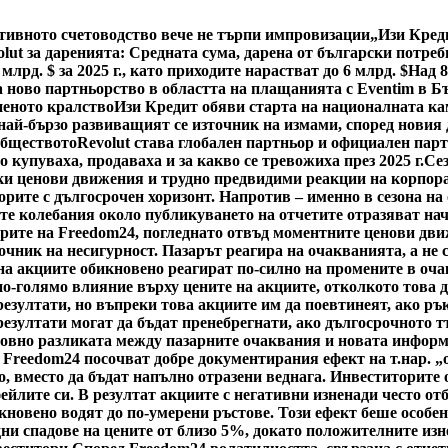
тивното счетоводство вече не търпи импровизации
„Изи Кред
lut за даренията: Средната сума, дарена от български потреби
млрд. $ за 2025 г., като приходите нарастват до 6 млрд. $
Над 8
а ново партньорство в областта на плащанията с Eventim в Б
неното кралство
Изи Кредит обяви старта на националната ка
 най-бързо развиващият се източник на измами, според новия 
обществото
Revolut става глобален партньор и официален пар
 купуваха, продаваха и за какво се тревожиха през 2025 г.
Сез
зки ценови движения и трудно предвидими реакции на корпор
орите с дългосрочен хоризонт. Напротив – именно в сезона на
ите колебания около публикуването на отчетите отразяват на
рите на Freedom24, погледнато отвъд моментните ценови движ
очник на несигурност. Пазарът реагира на очакванията, а не
 на акциите обикновено реагират по-силно на промените в оч
по-голямо влияние върху цените на акциите, отколкото това 
езултати, но въпреки това акциите им да поевтинеят, ако ръ
езултати могат да бъдат пренебрегнати, ако дългосрочното т
сновно разликата между пазарните очаквания и новата информ
 Freedom24 посочват добре документирания ефект на т.нар. „
о, вместо да бъдат напълно отразени веднага. Инвеститорите 
ейлите си. В резултат акциите с негативни изненади често от
овено водят до по-умерени ръстове. Този ефект беше особено я
ни спадове на цените от близо 5%, докато положителните изн