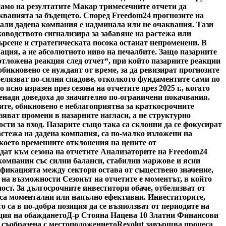
 само на резултатите Макар тримесечните отчети да
акванията за бъдещето. Според Freedom24 прогнозите на
дали дадена компания е надминала или не очаквания. Тази
ководството сигнализира за забавяне на растежа или
ърсене и стратегическата посока останат непроменени. В
ация, а не абсолютното ниво на печалбите. Защо пазарните
отложена реакция след отчет“, при който пазарните реакции
обикновено се нуждаят от време, за да ревизират прогнозите
белязват по-силни спадове, отколкото фундаментите сами по
сно изразен през сезона на отчетите през 2025 г., когато
енади доведоха до значително по-ограничени покачвания.
ите, обикновено е неблагоприятна за краткосрочните
зяват промени в пазарните нагласи, а не структурно
ти за вход. Пазарите също така са склонни да се фокусират
астежа на дадена компания, са по-малко изложени на
което временните отклонения на цените от
дат към сезона на отчетите Анализаторите на Freedom24
 компании със силни баланси, стабилни маржове и ясни
фикацията между сектори остава от съществено значение,
 на възможности Сезонът на отчетите е моментът, в който
ост. За дългосрочните инвеститори обаче, отбелязват от
о са моментални или напълно ефективни. Инвеститорите,
 са в по-добра позиция да се възползват от периодите на
ция на обаждането
Д-р Стояна Нацева 10 Златни Финансови
, съобразена с местоположението
Revolut завършва процеса