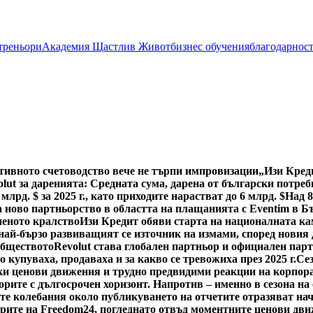
 треньори
Академия Щастлив Живот
бизнес обучения
благодарнос
тивното счетоводство вече не търпи импровизации
„Изи Кред
lut за даренията: Средната сума, дарена от български потреби
млрд. $ за 2025 г., като приходите нарастват до 6 млрд. $
Над 8
а ново партньорство в областта на плащанията с Eventim в Б
неното кралство
Изи Кредит обяви старта на националната ка
 най-бързо развиващият се източник на измами, според новия 
обществото
Revolut става глобален партньор и официален пар
 купуваха, продаваха и за какво се тревожиха през 2025 г.
Сез
зки ценови движения и трудно предвидими реакции на корпор
орите с дългосрочен хоризонт. Напротив – именно в сезона на
ите колебания около публикуването на отчетите отразяват на
рите на Freedom24, погледнато отвъд моментните ценови движ