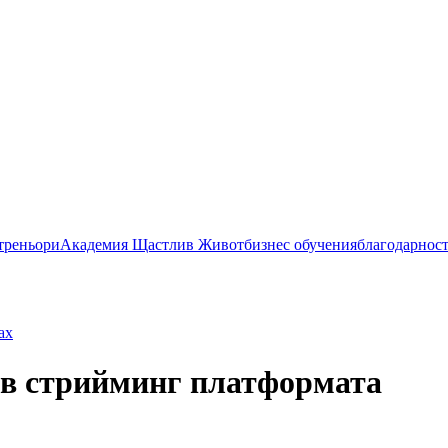
 треньори
Академия Щастлив Живот
бизнес обучения
благодарнос
ax
 в стрийминг платформата