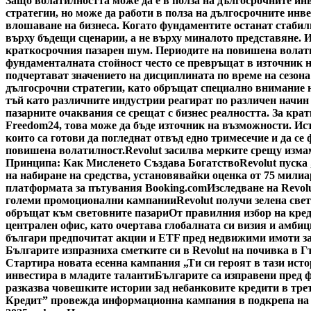
Защо волатилността може да е в полза на дългосрочните ин
стратегии, но може да работи в полза на дългосрочните инве
влошаване на бизнеса. Когато фундаментите останат стабил
върху бъдещи сценарии, а не върху миналото представяне. 
краткосрочния пазарен шум. Периодите на повишена волатил
фундаменталната стойност често се превръщат в източник н
подчертават значението на дисциплината по време на сезон
дългосрочни стратегии, като обръщат специално внимание н
тъй като различните индустрии реагират по различен начин 
пазарните очаквания се срещат с бизнес реалността. За кра
Freedom24, това може да бъде източник на възможности. Ис
които са готови да погледнат отвъд едно тримесечие и да се
повишена волатилност.
Revolut засилва мерките срещу изм
Принципа: Как Мисленето Създава Богатство
Revolut пуска
на набиране на средства, установявайки оценка от 75 милиа
платформата за пътувания Booking.com
Изследване на Revol
големи промоционални кампании
Revolut получи зелена све
обръщат към световните пазари
От правилния избор на кред
централен офис, като очертава глобалната си визия и амби
българи предпочитат акции и ETF пред недвижими имоти за
Българите изпразниха сметките си в Revolut на почивка в 
Стартира новата есенна кампания „Ти си героят в тази исто
инвестира в младите таланти
Българите са изправени пред ф
разказва човешките истории зад небанковите кредити в тре
Кредит” провежда информационна кампания в подкрепа на