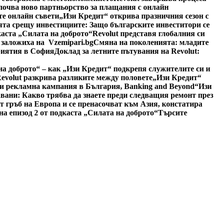
почва ново партньорство за плащания с онлайн
те онлайн съвети
„Изи Кредит“ открива празничния сезон с
та срещу инвестициите: Защо българските инвеститори се
каста „Силата на доброто“
Revolut представя глобалния си
 заложиха на Vzemipari.bg
Смяна на поколенията: младите
риятия в София
Доклад за летните пътувания на Revolut:
на доброто“ – как „Изи Кредит“ подкрепя служителите си и
Revolut разкрива разликите между половете
„Изи Кредит“
си рекламна кампания в България, Banking and Beyond
“Изи
авани: Какво трябва да знаете преди следващия ремонт през
 гръб на Европа и се пренасочват към Азия, констатира
а епизод 2 от подкаста „Силата на доброто“
Търсите