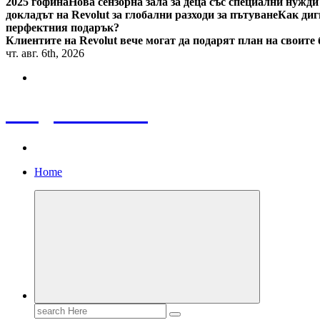
2025 гофина
Нова сензорна зала за деца със специални нужди
докладът на Revolut за глобални разходи за пътуване
Как диг
перфектния подарък?
Клиентите на Revolut вече могат да подарят план на своите
чт. авг. 6th, 2026
Bulgaria News
Home
Search