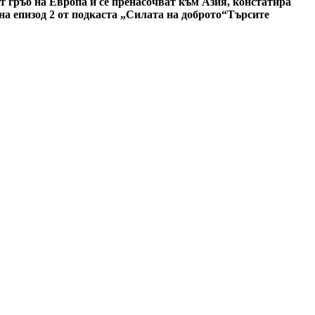
 гръб на Европа и се пренасочват към Азия, констатира
а епизод 2 от подкаста „Силата на доброто“
Търсите