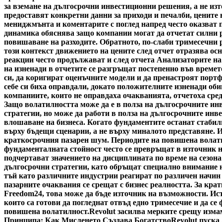
за вземане на дългосрочни инвестиционни решения, а не изт
предоставят конкретни данни за приходи и печалби, цените
мениджмънта и коментарите с поглед напред често оказват 
динамика обяснява защо компании могат да отчетат силни р
повишаване на разходите. Обратното, по-слаби тримесечни р
този контекст движението на цените след отчет отразява о
реакции често продължават и след отчета Анализаторите на
на изненади в отчетите се разгръщат постепенно във времет
си, да коригират оценъчните модели и да пренастроят портф
себе си биха оправдали, докато положителните изненади обикн
компаниите, които не оправдаха очакванията, отчетоха сред
Защо волатилността може да е в полза на дългосрочните ин
стратегии, но може да работи в полза на дългосрочните инве
влошаване на бизнеса. Когато фундаментите останат стабил
върху бъдещи сценарии, а не върху миналото представяне. 
краткосрочния пазарен шум. Периодите на повишена волатил
фундаменталната стойност често се превръщат в източник н
подчертават значението на дисциплината по време на сезон
дългосрочни стратегии, като обръщат специално внимание н
тъй като различните индустрии реагират по различен начин 
пазарните очаквания се срещат с бизнес реалността. За кра
Freedom24, това може да бъде източник на възможности. Ис
които са готови да погледнат отвъд едно тримесечие и да се
повишена волатилност.
Revolut засилва мерките срещу изм
Принципа: Как Мисленето Създава Богатство
Revolut пуска