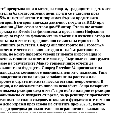
ит“ превръща юни в месец на спорта, традициите и детските
тел за благотворителни цели, почти се е удвоила през
5% от потребителите възприемат бързия кредит като
ългария
България въвежда данъчни стимули за R&D при
мпания „Нов сезон за твоя дом“
Виктор Стопа ще оглави
доклад на Revolut за финансовата престъпност
Инфлация
тньор за гърба на фланелките на мъжкия и женския отбор на
онът на отчетите традиционно се смята за един от най-
ативните резултати. Според анализаторите на Freedom24
 отчетите често се появяват едни от най-атрактивните
чина, по който пазарите усвояват новата информация и
ения, сезонът на отчетите може да бъде полезен инструмент
 само на резултатите Макар тримесечните отчети да
акванията за бъдещето. Според Freedom24 прогнозите на
дали дадена компания е надминала или не очаквания. Тази
ководството сигнализира за забавяне на растежа или
ърсене и стратегическата посока останат непроменени. В
ация, а не абсолютното ниво на печалбите. Защо пазарните
отложена реакция след отчет“, при който пазарните реакции
обикновено се нуждаят от време, за да ревизират прогнозите
белязват по-силни спадове, отколкото фундаментите сами по
сно изразен през сезона на отчетите през 2025 г., когато
енади доведоха до значително по-ограничени покачвания.