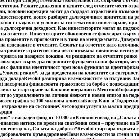
веститори Според Freedom24 волатилността, свързана с отчет
ститори. Резките движения в цените след отчетите често отра
ни, подобни корекции могат да създадат атрактивни възможнос
Инвеститорите, които разбират дългосрочните двигатели на р
ност създават и условия за систематично инвестиране, при 
а дългосрочна доходност. Как инвеститорите могат да подхож
а на отчетите. Инвеститорите обикновено се фокусират върху
а промените в прогнозите и в тона на мениджмънта. Диверси
на изненадите в отчетите. Сезонът на отчетите като източник
ткосрочните стратегии това често означава повишена несигурн
торията на пазарите показва, че реакциите на отчетите рядк
 фокусират върху дългосрочните фундаментални фактори, често
ами с фалшива идентичност чрез нова функция за идентифика
 „Уличен режим“, за да предостави на клиентите си сигурност
рда долара
Revolut разширява възможностите за пътуване: За
ut насърчава финансовата грамотност за борба с подвеждащи
тлина за стартиране на банкови операции в Мексико
Инфлация
ит до управлението на личния бюджет в новия епизод на под
циозен график за 100 милиона клиенти
Бисер Кинг и Тодореско
 изграждане на състояние
Счетоводни услуги за малки предп
Гърция
рия“ с награден фонд от 10 000 лв
В новия епизод на „Силата 
инансов натиск по време на сватбения сезон – проучване на 
тия епизод на „Силата на доброто“
Revolut стартира първата 
 доброволното кръводаряване
Нови възможности за стени и т