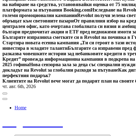
на набиране на средства, установявайки оценка от 75 милиа
платформата за пътувания Booking.com
Изследване на Revol
големи промоционални кампании
Revolut получи зелена све
обръщат към световните пазари
От правилния избор на кред
централен офис, като очертава глобалната си визия и амби
българи предпочитат акции и ETF пред недвижими имоти за
Българите изпразниха сметките си в Revolut на почивка в 
Стартира новата есенна кампания „Ти си героят в тази исто
инвестира в младите таланти
Българите са изправени пред ф
разказва човешките истории зад небанковите кредити в тре
Кредит” провежда информационна кампания в подкрепа на
2025 гофина
Нова сензорна зала за деца със специални нужди
докладът на Revolut за глобални разходи за пътуване
Как диг
перфектния подарък?
Клиентите на Revolut вече могат да подарят план на своите
чт. авг. 6th, 2026
Home
Bulgaria News