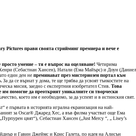
ary Pictures прави своята стрийминг премиера и вече е
е просто умение – тя е въпрос на оцеляване!
Четирима
Хенри (Себастиан Хансен), Натали (Ема Майърс) и Доун (Дание
като един ден не
преминават през мистериозен портал към
.
За да се върнат у дома, те ще трябва да усвоят тънкостите на
гическа мисия, заедно с експертния изобретател Стив.
Това
е им помогне да преоткрият уникалните си творчески
чество, което им е необходимо, за да успеят и в истинския свят.
“ е първата в историята игрална екранизация на най-
аният за Oscar® Джаред Хес, а във филма участват още Ема
урпурен цвят“), Себастиан Хансен („Just Mercy “, „ Lisey’s
йднър и Гавин Джеймс и Крис Галета, по идея на Алисън