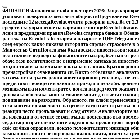
Skip
to
ФИНАНСИ
Финансова стабилност през 2026: Защо корпора
content
усмивки с подкрепа за местните общности
Проучване на Revo
последните 12 месеца
Revolut отчита рекордна печалба от 2,3 
средство за управление на паричните потоци
Revolut обявяв
ясни и предвидими правила
Revolut стартира банка в Обеди
растежа на Revolut в България и пазарите в ЦИЕ
Telegram е
след еврото: какво показва историята спрямо страховете в 
Манчестър Сити
Поглед към българските инвеститори: какво
волатилните периоди за финансовите пазари, белязан от ре
обаче тази волатилност не е непременно заплаха за инвестит
входни точки за навлизане в пазара на акции. Краткосрочн
пренастройват очакванията си. Както отбелязват анализато
за вземане на дългосрочни инвестиционни решения, а не изт
предоставят конкретни данни за приходи и печалби, цените
мениджмънта и коментарите с поглед напред често оказват 
динамика обяснява защо компании могат да отчетат силни р
повишаване на разходите. Обратното, по-слаби тримесечни р
този контекст движението на цените след отчет отразява о
реакции често продължават и след отчета Анализаторите на
на изненади в отчетите се разгръщат постепенно във времет
си, да коригират оценъчните модели и да пренастроят портф
себе си биха оправдали, докато положителните изненади обикн
компаниите, които не оправдаха очакванията, отчетоха сред