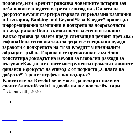
половете
„Изи Кредит“ разказва човешките истории зад
небанковите кредити в третия епизод на „Силата на
доброто“
Revolut стартира първата си рекламна кампания
в България, Banking and Beyond
“Изи Кредит” провежда
информационна кампания в подкрепа на доброволното
кръводаряване
Нови възможности за стени и тавани:
Какво трябва да знаете преди следващия ремонт през 2025
гофина
Нова сензорна зала за деца със специални нужди
заработи с подкрепата на “Изи Кредит”
Милениалите
обръщат гръб на Европа и се пренасочват към Азия,
констатира докладът на Revolut за глобални разходи за
пътуване
Как дигиталните инструменти променят личните
финанси е фокусът на епизод 2 от подкаста „Силата на
доброто“
Търсите перфектния подарък?
Клиентите на Revolut вече могат да подарят план на
своите близки
Revolut в джоба на все повече българи
сб. авг. 8th, 2026
Bulgaria News