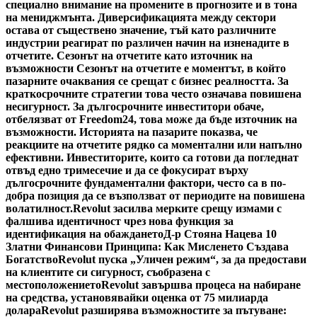
специално внимание на промените в прогнозите и в тона
на мениджмънта. Диверсификацията между сектори
остава от съществено значение, тъй като различните
индустрии реагират по различен начин на изненадите в
отчетите. Сезонът на отчетите като източник на
възможности Сезонът на отчетите е моментът, в който
пазарните очаквания се срещат с бизнес реалността. За
краткосрочните стратегии това често означава повишена
несигурност. За дългосрочните инвеститори обаче,
отбелязват от Freedom24, това може да бъде източник на
възможности. Историята на пазарите показва, че
реакциите на отчетите рядко са моментални или напълно
ефективни. Инвеститорите, които са готови да погледнат
отвъд едно тримесечие и да се фокусират върху
дългосрочните фундаментални фактори, често са в по-
добра позиция да се възползват от периодите на повишена
волатилност.
Revolut засилва мерките срещу измами с
фалшива идентичност чрез нова функция за
идентификация на обаждането
Д-р Стояна Нацева 10
Златни Финансови Принципа: Как Мисленето Създава
Богатство
Revolut пуска „Уличен режим“, за да предостави
на клиентите си сигурност, съобразена с
местоположението
Revolut завършва процеса на набиране
на средства, установявайки оценка от 75 милиарда
долара
Revolut разширява възможностите за пътуване: