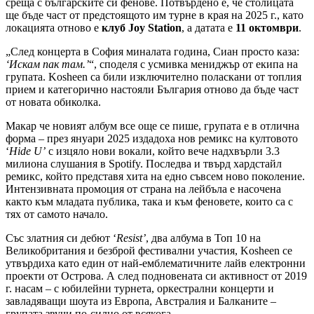
среща с българските си фенове. Потвърдено е, че столицата
ще бъде част от предстоящото им турне в края на 2025 г., като
локацията отново е
клуб Joy Station
, а датата е
11 октомври
.
„След концерта в София миналата година, Сиан просто каза:
‘Искам пак там.’
“, споделя с усмивка мениджър от екипа на
групата. Kosheen са били изключително поласкани от топлия
прием и категорично настояли България отново да бъде част
от новата обиколка.
Макар че новият албум все още се пише, групата е в отлична
форма – през януари 2025 издадоха нов ремикс на култовото
‘
Hide U’
с изцяло нови вокали, който вече надхвърли 3.3
милиона слушания в Spotify. Последва и твърд хардстайл
ремикс, който представя хита на едно съвсем ново поколение.
Интензивната промоция от страна на лейбъла е насочена
както към младата публика, така и към феновете, които са с
тях от самото начало.
Със златния си дебют ‘
Resist’
, два албума в Топ 10 на
Великобритания и безброй фестивални участия, Kosheen се
утвърдиха като един от най-емблематичните лайв електронни
проекти от Острова. А след подновената си активност от 2019
г. насам – с юбилейни турнета, оркестрални концерти и
завладяващи шоута из Европа, Австралия и Балканите –
групата звучи по-силно от всякога.