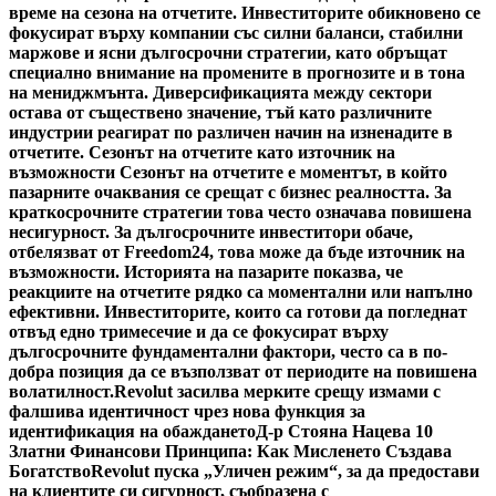
време на сезона на отчетите. Инвеститорите обикновено се
фокусират върху компании със силни баланси, стабилни
маржове и ясни дългосрочни стратегии, като обръщат
специално внимание на промените в прогнозите и в тона
на мениджмънта. Диверсификацията между сектори
остава от съществено значение, тъй като различните
индустрии реагират по различен начин на изненадите в
отчетите. Сезонът на отчетите като източник на
възможности Сезонът на отчетите е моментът, в който
пазарните очаквания се срещат с бизнес реалността. За
краткосрочните стратегии това често означава повишена
несигурност. За дългосрочните инвеститори обаче,
отбелязват от Freedom24, това може да бъде източник на
възможности. Историята на пазарите показва, че
реакциите на отчетите рядко са моментални или напълно
ефективни. Инвеститорите, които са готови да погледнат
отвъд едно тримесечие и да се фокусират върху
дългосрочните фундаментални фактори, често са в по-
добра позиция да се възползват от периодите на повишена
волатилност.
Revolut засилва мерките срещу измами с
фалшива идентичност чрез нова функция за
идентификация на обаждането
Д-р Стояна Нацева 10
Златни Финансови Принципа: Как Мисленето Създава
Богатство
Revolut пуска „Уличен режим“, за да предостави
на клиентите си сигурност, съобразена с