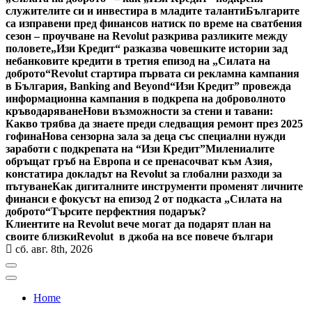
служителите си и инвестира в младите таланти
Българите
са изправени пред финансов натиск по време на сватбения
сезон – проучване на Revolut разкрива разликите между
половете
„Изи Кредит“ разказва човешките истории зад
небанковите кредити в третия епизод на „Силата на
доброто“
Revolut стартира първата си рекламна кампания
в България, Banking and Beyond
“Изи Кредит” провежда
информационна кампания в подкрепа на доброволното
кръводаряване
Нови възможности за стени и тавани:
Какво трябва да знаете преди следващия ремонт през 2025
гофина
Нова сензорна зала за деца със специални нужди
заработи с подкрепата на “Изи Кредит”
Милениалите
обръщат гръб на Европа и се пренасочват към Азия,
констатира докладът на Revolut за глобални разходи за
пътуване
Как дигиталните инструменти променят личните
финанси е фокусът на епизод 2 от подкаста „Силата на
доброто“
Търсите перфектния подарък?
Клиентите на Revolut вече могат да подарят план на
своите близки
Revolut в джоба на все повече българи
сб. авг. 8th, 2026
Home