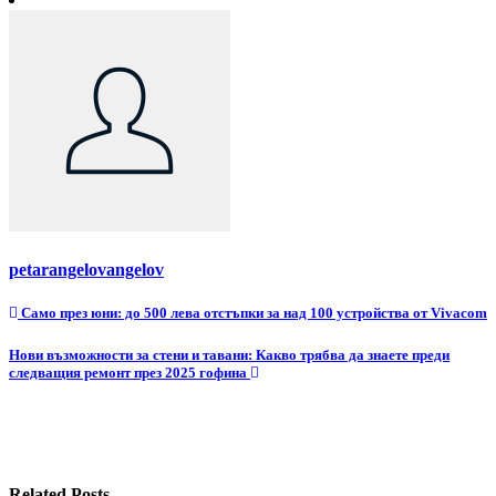
petarangelovangelov
Навигация
Само през юни: до 500 лева отстъпки за над 100 устройства от Vivacom
Нови възможности за стени и тавани: Какво трябва да знаете преди
следващия ремонт през 2025 гофина
Related Posts