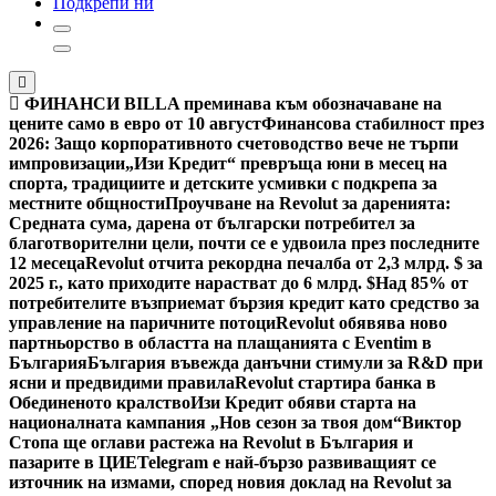
Подкрепи ни
ФИНАНСИ
BILLA преминава към обозначаване на
цените само в евро от 10 август
Финансова стабилност през
2026: Защо корпоративното счетоводство вече не търпи
импровизации
„Изи Кредит“ превръща юни в месец на
спорта, традициите и детските усмивки с подкрепа за
местните общности
Проучване на Revolut за даренията:
Средната сума, дарена от български потребител за
благотворителни цели, почти се е удвоила през последните
12 месеца
Revolut отчита рекордна печалба от 2,3 млрд. $ за
2025 г., като приходите нарастват до 6 млрд. $
Над 85% от
потребителите възприемат бързия кредит като средство за
управление на паричните потоци
Revolut обявява ново
партньорство в областта на плащанията с Eventim в
България
България въвежда данъчни стимули за R&D при
ясни и предвидими правила
Revolut стартира банка в
Обединеното кралство
Изи Кредит обяви старта на
националната кампания „Нов сезон за твоя дом“
Виктор
Стопа ще оглави растежа на Revolut в България и
пазарите в ЦИЕ
Telegram е най-бързо развиващият се
източник на измами, според новия доклад на Revolut за