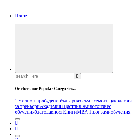
Home
Search
for:
Or check our Popular Categories...
1 милион пробудени българи
аз съм всемогъщ
академия
за треньори
Академия Щастлив Живот
бизнес
обучения
благодарност
Книги
МВА Програми
обучения