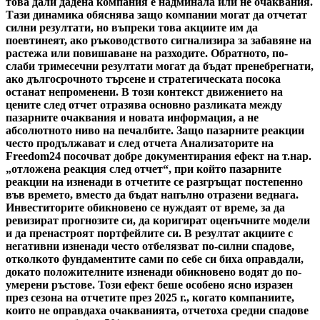
това дали дадена компания е надминала или не очаквания.
Тази динамика обяснява защо компании могат да отчетат
силни резултати, но въпреки това акциите им да
поевтинеят, ако ръководството сигнализира за забавяне на
растежа или повишаване на разходите. Обратното, по-
слаби тримесечни резултати могат да бъдат пренебрегнати,
ако дългосрочното търсене и стратегическата посока
останат непроменени. В този контекст движението на
цените след отчет отразява основно разликата между
пазарните очаквания и новата информация, а не
абсолютното ниво на печалбите. Защо пазарните реакции
често продължават и след отчета Анализаторите на
Freedom24 посочват добре документирания ефект на т.нар.
„отложена реакция след отчет“, при който пазарните
реакции на изненади в отчетите се разгръщат постепенно
във времето, вместо да бъдат напълно отразени веднага.
Инвеститорите обикновено се нуждаят от време, за да
ревизират прогнозите си, да коригират оценъчните модели
и да пренастроят портфейлите си. В резултат акциите с
негативни изненади често отбелязват по-силни спадове,
отколкото фундаментите сами по себе си биха оправдали,
докато положителните изненади обикновено водят до по-
умерени ръстове. Този ефект беше особено ясно изразен
през сезона на отчетите през 2025 г., когато компаниите,
които не оправдаха очакванията, отчетоха средни спадове