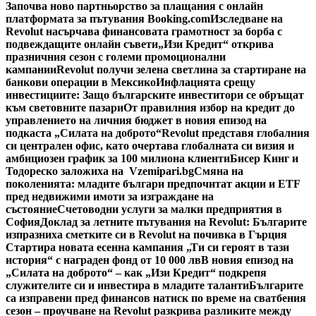
Започва ново партньорство за плащания с онлайн
платформата за пътувания Booking.com
Изследване на
Revolut насърчава финансовата грамотност за борба с
подвеждащите онлайн съвети
„Изи Кредит“ открива
празничния сезон с големи промоционални
кампании
Revolut получи зелена светлина за стартиране на
банкови операции в Мексико
Инфлацията срещу
инвестициите: Защо българските инвеститори се обръщат
към световните пазари
От правилния избор на кредит до
управлението на личния бюджет в новия епизод на
подкаста „Силата на доброто“
Revolut представя глобалния
си централен офис, като очертава глобалната си визия и
амбициозен график за 100 милиона клиенти
Бисер Кинг и
Тодореско заложиха на Vzemipari.bg
Смяна на
поколенията: младите българи предпочитат акции и ETF
пред недвижими имоти за изграждане на
състояние
Счетоводни услуги за малки предприятия в
София
Доклад за летните пътувания на Revolut: Българите
изпразниха сметките си в Revolut на почивка в Гърция
Стартира новата есенна кампания „Ти си героят в тази
история“ с награден фонд от 10 000 лв
В новия епизод на
„Силата на доброто“ – как „Изи Кредит“ подкрепя
служителите си и инвестира в младите таланти
Българите
са изправени пред финансов натиск по време на сватбения
сезон – проучване на Revolut разкрива разликите между