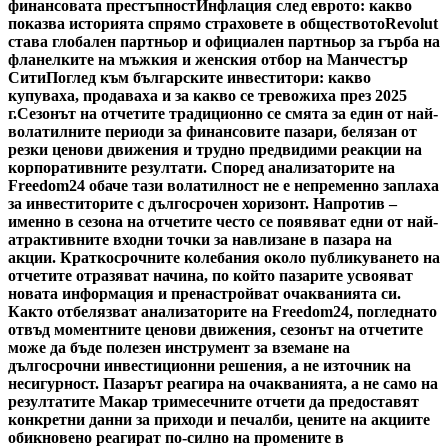
финансовата престъпност
Инфлация след еврото: какво
показва историята спрямо страховете в обществото
Revolut
става глобален партньор и официален партньор за гърба на
фланелките на мъжкия и женския отбор на Манчестър
Сити
Поглед към българските инвеститори: какво
купуваха, продаваха и за какво се тревожиха през 2025
г.
Сезонът на отчетите традиционно се смята за един от най-
волатилните периоди за финансовите пазари, белязан от
резки ценови движения и трудно предвидими реакции на
корпоративните резултати. Според анализаторите на
Freedom24 обаче тази волатилност не е непременно заплаха
за инвеститорите с дългосрочен хоризонт. Напротив –
именно в сезона на отчетите често се появяват едни от най-
атрактивните входни точки за навлизане в пазара на
акции. Краткосрочните колебания около публикуването на
отчетите отразяват начина, по който пазарите усвояват
новата информация и пренастройват очакванията си.
Както отбелязват анализаторите на Freedom24, погледнато
отвъд моментните ценови движения, сезонът на отчетите
може да бъде полезен инструмент за вземане на
дългосрочни инвестиционни решения, а не източник на
несигурност. Пазарът реагира на очакванията, а не само на
резултатите Макар тримесечните отчети да предоставят
конкретни данни за приходи и печалби, цените на акциите
обикновено реагират по-силно на промените в