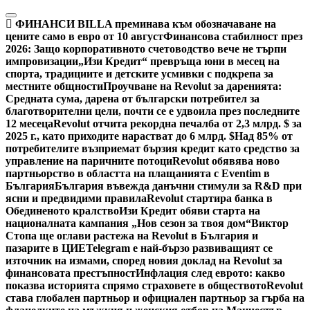
Skip
to
ФИНАНСИ
BILLA преминава към обозначаване на
content
цените само в евро от 10 август
Финансова стабилност през
2026: Защо корпоративното счетоводство вече не търпи
импровизации
„Изи Кредит“ превръща юни в месец на
спорта, традициите и детските усмивки с подкрепа за
местните общности
Проучване на Revolut за даренията:
Средната сума, дарена от български потребител за
благотворителни цели, почти се е удвоила през последните
12 месеца
Revolut отчита рекордна печалба от 2,3 млрд. $ за
2025 г., като приходите нарастват до 6 млрд. $
Над 85% от
потребителите възприемат бързия кредит като средство за
управление на паричните потоци
Revolut обявява ново
партньорство в областта на плащанията с Eventim в
България
България въвежда данъчни стимули за R&D при
ясни и предвидими правила
Revolut стартира банка в
Обединеното кралство
Изи Кредит обяви старта на
националната кампания „Нов сезон за твоя дом“
Виктор
Стопа ще оглави растежа на Revolut в България и
пазарите в ЦИЕ
Telegram е най-бързо развиващият се
източник на измами, според новия доклад на Revolut за
финансовата престъпност
Инфлация след еврото: какво
показва историята спрямо страховете в обществото
Revolut
става глобален партньор и официален партньор за гърба на