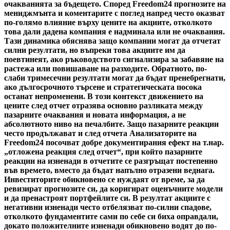
очакванията за бъдещето. Според Freedom24 прогнозите на
мениджмънта и коментарите с поглед напред често оказват
по-голямо влияние върху цените на акциите, отколкото
това дали дадена компания е надминала или не очаквания.
Тази динамика обяснява защо компании могат да отчетат
силни резултати, но въпреки това акциите им да
поевтинеят, ако ръководството сигнализира за забавяне на
растежа или повишаване на разходите. Обратното, по-
слаби тримесечни резултати могат да бъдат пренебрегнати,
ако дългосрочното търсене и стратегическата посока
останат непроменени. В този контекст движението на
цените след отчет отразява основно разликата между
пазарните очаквания и новата информация, а не
абсолютното ниво на печалбите. Защо пазарните реакции
често продължават и след отчета Анализаторите на
Freedom24 посочват добре документирания ефект на т.нар.
„отложена реакция след отчет“, при който пазарните
реакции на изненади в отчетите се разгръщат постепенно
във времето, вместо да бъдат напълно отразени веднага.
Инвеститорите обикновено се нуждаят от време, за да
ревизират прогнозите си, да коригират оценъчните модели
и да пренастроят портфейлите си. В резултат акциите с
негативни изненади често отбелязват по-силни спадове,
отколкото фундаментите сами по себе си биха оправдали,
докато положителните изненади обикновено водят до по-