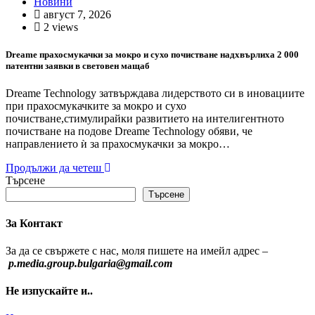
Новини
август 7, 2026
2 views
Dreame прахосмукачки за мокро и сухо почистване надхвърлиха 2 000
патентни заявки в световен мащаб
Dreame Technology затвърждава лидерството си в иновациите
при прахосмукачките за мокро и сухо
почистване,стимулирайки развитието на интелигентното
почистване на подове Dreame Technology обяви, че
направлението ѝ за прахосмукачки за мокро…
Продължи да четеш
Търсене
Търсене
За Контакт
За да се свържете с нас, моля пишете на имейл адрес –
p.media.group.bulgaria@gmail.com
Не изпускайте и..