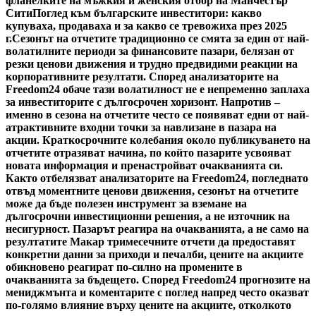
фланелките на мъжкия и женския отбор на Манчестър
Сити
Поглед към българските инвеститори: какво
купуваха, продаваха и за какво се тревожиха през 2025
г.
Сезонът на отчетите традиционно се смята за един от най-
волатилните периоди за финансовите пазари, белязан от
резки ценови движения и трудно предвидими реакции на
корпоративните резултати. Според анализаторите на
Freedom24 обаче тази волатилност не е непременно заплаха
за инвеститорите с дългосрочен хоризонт. Напротив –
именно в сезона на отчетите често се появяват едни от най-
атрактивните входни точки за навлизане в пазара на
акции. Краткосрочните колебания около публикуването на
отчетите отразяват начина, по който пазарите усвояват
новата информация и пренастройват очакванията си.
Както отбелязват анализаторите на Freedom24, погледнато
отвъд моментните ценови движения, сезонът на отчетите
може да бъде полезен инструмент за вземане на
дългосрочни инвестиционни решения, а не източник на
несигурност. Пазарът реагира на очакванията, а не само на
резултатите Макар тримесечните отчети да предоставят
конкретни данни за приходи и печалби, цените на акциите
обикновено реагират по-силно на промените в
очакванията за бъдещето. Според Freedom24 прогнозите на
мениджмънта и коментарите с поглед напред често оказват
по-голямо влияние върху цените на акциите, отколкото