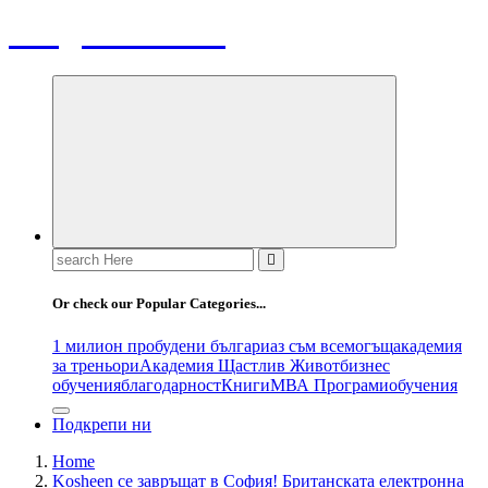
Bulgaria News
Search
for:
Or check our Popular Categories...
1 милион пробудени българи
аз съм всемогъщ
академия
за треньори
Академия Щастлив Живот
бизнес
обучения
благодарност
Книги
МВА Програми
обучения
Подкрепи ни
Home
Kosheen се завръщат в София! Британската електронна