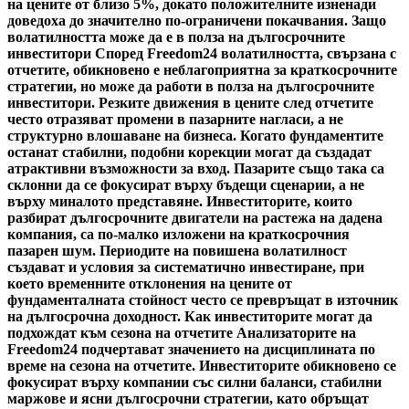
на цените от близо 5%, докато положителните изненади
доведоха до значително по-ограничени покачвания. Защо
волатилността може да е в полза на дългосрочните
инвеститори Според Freedom24 волатилността, свързана с
отчетите, обикновено е неблагоприятна за краткосрочните
стратегии, но може да работи в полза на дългосрочните
инвеститори. Резките движения в цените след отчетите
често отразяват промени в пазарните нагласи, а не
структурно влошаване на бизнеса. Когато фундаментите
останат стабилни, подобни корекции могат да създадат
атрактивни възможности за вход. Пазарите също така са
склонни да се фокусират върху бъдещи сценарии, а не
върху миналото представяне. Инвеститорите, които
разбират дългосрочните двигатели на растежа на дадена
компания, са по-малко изложени на краткосрочния
пазарен шум. Периодите на повишена волатилност
създават и условия за систематично инвестиране, при
което временните отклонения на цените от
фундаменталната стойност често се превръщат в източник
на дългосрочна доходност. Как инвеститорите могат да
подхождат към сезона на отчетите Анализаторите на
Freedom24 подчертават значението на дисциплината по
време на сезона на отчетите. Инвеститорите обикновено се
фокусират върху компании със силни баланси, стабилни
маржове и ясни дългосрочни стратегии, като обръщат