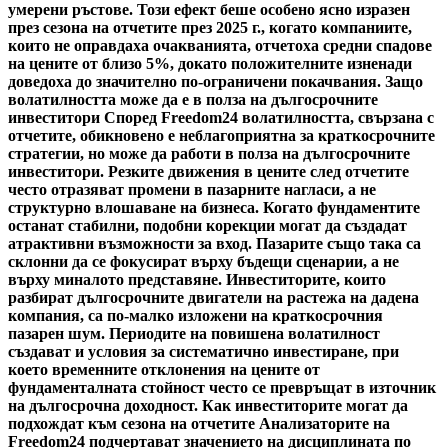
умерени ръстове. Този ефект беше особено ясно изразен
през сезона на отчетите през 2025 г., когато компаниите,
които не оправдаха очакванията, отчетоха средни спадове
на цените от близо 5%, докато положителните изненади
доведоха до значително по-ограничени покачвания. Защо
волатилността може да е в полза на дългосрочните
инвеститори Според Freedom24 волатилността, свързана с
отчетите, обикновено е неблагоприятна за краткосрочните
стратегии, но може да работи в полза на дългосрочните
инвеститори. Резките движения в цените след отчетите
често отразяват промени в пазарните нагласи, а не
структурно влошаване на бизнеса. Когато фундаментите
останат стабилни, подобни корекции могат да създадат
атрактивни възможности за вход. Пазарите също така са
склонни да се фокусират върху бъдещи сценарии, а не
върху миналото представяне. Инвеститорите, които
разбират дългосрочните двигатели на растежа на дадена
компания, са по-малко изложени на краткосрочния
пазарен шум. Периодите на повишена волатилност
създават и условия за систематично инвестиране, при
което временните отклонения на цените от
фундаменталната стойност често се превръщат в източник
на дългосрочна доходност. Как инвеститорите могат да
подхождат към сезона на отчетите Анализаторите на
Freedom24 подчертават значението на дисциплината по