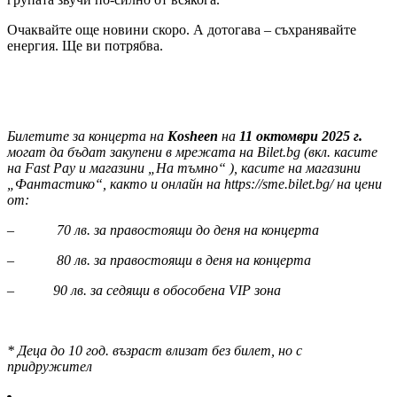
Очаквайте още новини скоро. А дотогава – съхранявайте
енергия. Ще ви потрябва.
Билетите за концерта на
Kosheen
на
11
октомври 202
5
г.
могат да бъдат закупени в мрежата на Bilet.bg (вкл. касите
на Fast Pay и магазини „На тъмно“ ), касите на магазини
„Фантастико“, както и онлайн на https://sme.bilet.bg/ на цени
от:
– 70 лв. за
правостоящи
до деня на концерта
– 80 лв. за
правостоящи
в деня на концерта
– 90 лв.
за седящи в обособена
VIP
зона
* Деца до 10 год. възраст влизат без билет, но с
придружител