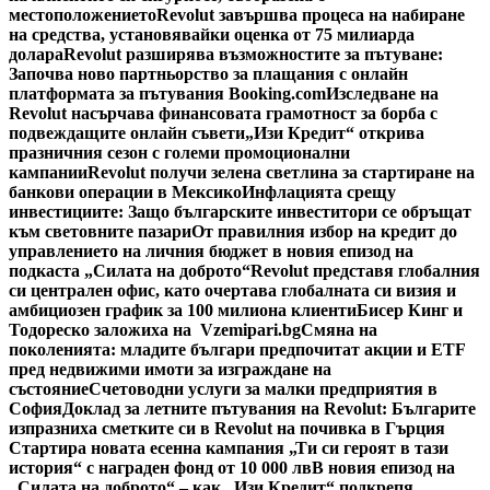
местоположението
Revolut завършва процеса на набиране
на средства, установявайки оценка от 75 милиарда
долара
Revolut разширява възможностите за пътуване:
Започва ново партньорство за плащания с онлайн
платформата за пътувания Booking.com
Изследване на
Revolut насърчава финансовата грамотност за борба с
подвеждащите онлайн съвети
„Изи Кредит“ открива
празничния сезон с големи промоционални
кампании
Revolut получи зелена светлина за стартиране на
банкови операции в Мексико
Инфлацията срещу
инвестициите: Защо българските инвеститори се обръщат
към световните пазари
От правилния избор на кредит до
управлението на личния бюджет в новия епизод на
подкаста „Силата на доброто“
Revolut представя глобалния
си централен офис, като очертава глобалната си визия и
амбициозен график за 100 милиона клиенти
Бисер Кинг и
Тодореско заложиха на Vzemipari.bg
Смяна на
поколенията: младите българи предпочитат акции и ETF
пред недвижими имоти за изграждане на
състояние
Счетоводни услуги за малки предприятия в
София
Доклад за летните пътувания на Revolut: Българите
изпразниха сметките си в Revolut на почивка в Гърция
Стартира новата есенна кампания „Ти си героят в тази
история“ с награден фонд от 10 000 лв
В новия епизод на
„Силата на доброто“ – как „Изи Кредит“ подкрепя