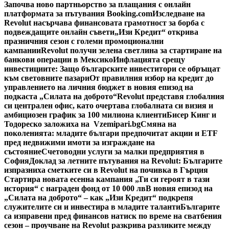
Започва ново партньорство за плащания с онлайн
платформата за пътувания Booking.com
Изследване на
Revolut насърчава финансовата грамотност за борба с
подвеждащите онлайн съвети
„Изи Кредит“ открива
празничния сезон с големи промоционални
кампании
Revolut получи зелена светлина за стартиране на
банкови операции в Мексико
Инфлацията срещу
инвестициите: Защо българските инвеститори се обръщат
към световните пазари
От правилния избор на кредит до
управлението на личния бюджет в новия епизод на
подкаста „Силата на доброто“
Revolut представя глобалния
си централен офис, като очертава глобалната си визия и
амбициозен график за 100 милиона клиенти
Бисер Кинг и
Тодореско заложиха на Vzemipari.bg
Смяна на
поколенията: младите българи предпочитат акции и ETF
пред недвижими имоти за изграждане на
състояние
Счетоводни услуги за малки предприятия в
София
Доклад за летните пътувания на Revolut: Българите
изпразниха сметките си в Revolut на почивка в Гърция
Стартира новата есенна кампания „Ти си героят в тази
история“ с награден фонд от 10 000 лв
В новия епизод на
„Силата на доброто“ – как „Изи Кредит“ подкрепя
служителите си и инвестира в младите таланти
Българите
са изправени пред финансов натиск по време на сватбения
сезон – проучване на Revolut разкрива разликите между