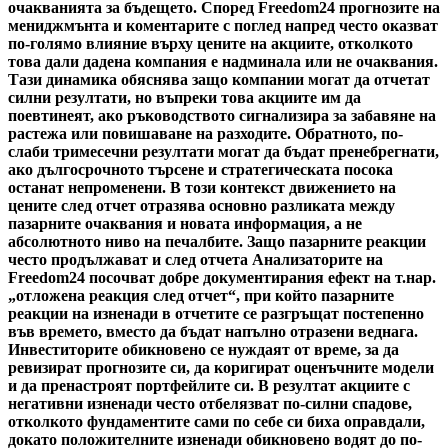
очакванията за бъдещето. Според Freedom24 прогнозите на
мениджмънта и коментарите с поглед напред често оказват
по-голямо влияние върху цените на акциите, отколкото
това дали дадена компания е надминала или не очаквания.
Тази динамика обяснява защо компании могат да отчетат
силни резултати, но въпреки това акциите им да
поевтинеят, ако ръководството сигнализира за забавяне на
растежа или повишаване на разходите. Обратното, по-
слаби тримесечни резултати могат да бъдат пренебрегнати,
ако дългосрочното търсене и стратегическата посока
останат непроменени. В този контекст движението на
цените след отчет отразява основно разликата между
пазарните очаквания и новата информация, а не
абсолютното ниво на печалбите. Защо пазарните реакции
често продължават и след отчета Анализаторите на
Freedom24 посочват добре документирания ефект на т.нар.
„отложена реакция след отчет“, при който пазарните
реакции на изненади в отчетите се разгръщат постепенно
във времето, вместо да бъдат напълно отразени веднага.
Инвеститорите обикновено се нуждаят от време, за да
ревизират прогнозите си, да коригират оценъчните модели
и да пренастроят портфейлите си. В резултат акциите с
негативни изненади често отбелязват по-силни спадове,
отколкото фундаментите сами по себе си биха оправдали,
докато положителните изненади обикновено водят до по-