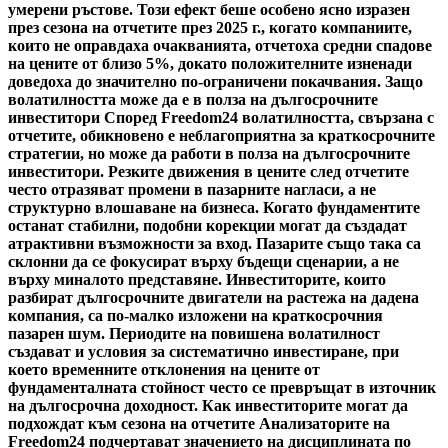
умерени ръстове. Този ефект беше особено ясно изразен
през сезона на отчетите през 2025 г., когато компаниите,
които не оправдаха очакванията, отчетоха средни спадове
на цените от близо 5%, докато положителните изненади
доведоха до значително по-ограничени покачвания. Защо
волатилността може да е в полза на дългосрочните
инвеститори Според Freedom24 волатилността, свързана с
отчетите, обикновено е неблагоприятна за краткосрочните
стратегии, но може да работи в полза на дългосрочните
инвеститори. Резките движения в цените след отчетите
често отразяват промени в пазарните нагласи, а не
структурно влошаване на бизнеса. Когато фундаментите
останат стабилни, подобни корекции могат да създадат
атрактивни възможности за вход. Пазарите също така са
склонни да се фокусират върху бъдещи сценарии, а не
върху миналото представяне. Инвеститорите, които
разбират дългосрочните двигатели на растежа на дадена
компания, са по-малко изложени на краткосрочния
пазарен шум. Периодите на повишена волатилност
създават и условия за систематично инвестиране, при
което временните отклонения на цените от
фундаменталната стойност често се превръщат в източник
на дългосрочна доходност. Как инвеститорите могат да
подхождат към сезона на отчетите Анализаторите на
Freedom24 подчертават значението на дисциплината по