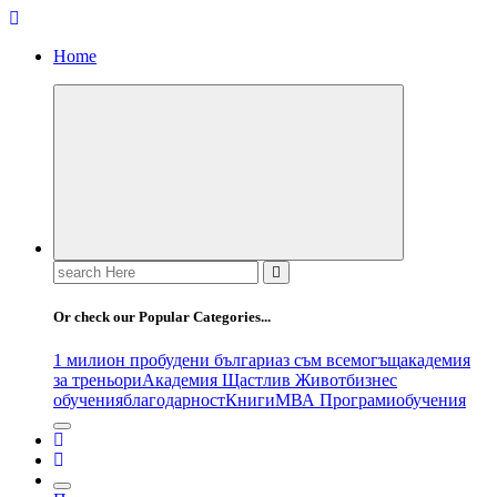
Home
Search
for:
Or check our Popular Categories...
1 милион пробудени българи
аз съм всемогъщ
академия
за треньори
Академия Щастлив Живот
бизнес
обучения
благодарност
Книги
МВА Програми
обучения