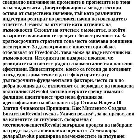
специално внимание на промените в прогнозите и в тона
на мениджмънта. Диверсификацията между сектори
остава от съществено значение, тъй като различните
индустрии реагират по различен начин на изненадите в
отчетите. Сезонът на отчетите като източник на
възможности Сезонът на отчетите е моментът, в който
пазарните очаквания се срещат с бизнес реалността. За
краткосрочните стратегии това често означава повишена
несигурност. За дългосрочните инвеститори обаче,
отбелязват от Freedom24, това може да бъде източник на
възможности. Историята на пазарите показва, че
реакциите на отчетите рядко са моментални или напълно
ефективни. Инвеститорите, които са готови да погледнат
отвъд едно тримесечие и да се фокусират върху
дългосрочните фундаментални фактори, често са в по-
добра позиция да се възползват от периодите на повишена
волатилност.
Revolut засилва мерките срещу измами с
фалшива идентичност чрез нова функция за
идентификация на обаждането
Д-р Стояна Нацева 10
Златни Финансови Принципа: Как Мисленето Създава
Богатство
Revolut пуска „Уличен режим“, за да предостави
на клиентите си сигурност, съобразена с
местоположението
Revolut завършва процеса на набиране
на средства, установявайки оценка от 75 милиарда
долара
Revolut разширява възможностите за пътуване: