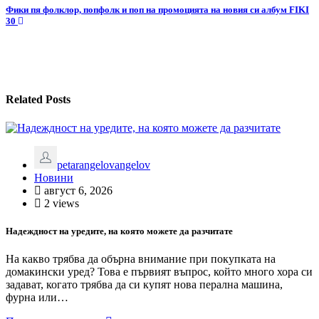
Фики пя фолклор, попфолк и поп на промоцията на новия си албум FIKI
30
Related Posts
petarangelovangelov
Новини
август 6, 2026
2 views
Надеждност на уредите, на която можете да разчитате
На какво трябва да обърна внимание при покупката на
домакински уред? Това е първият въпрос, който много хора си
задават, когато трябва да си купят нова перална машина,
фурна или…