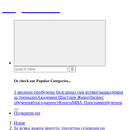
Bulgaria News
Search
for:
Or check our Popular Categories...
1 милион пробудени българи
аз съм всемогъщ
академия
за треньори
Академия Щастлив Живот
бизнес
обучения
благодарност
Книги
МВА Програми
обучения
Подкрепи ни
Home
За всяка важна минута: пролетна селекция на