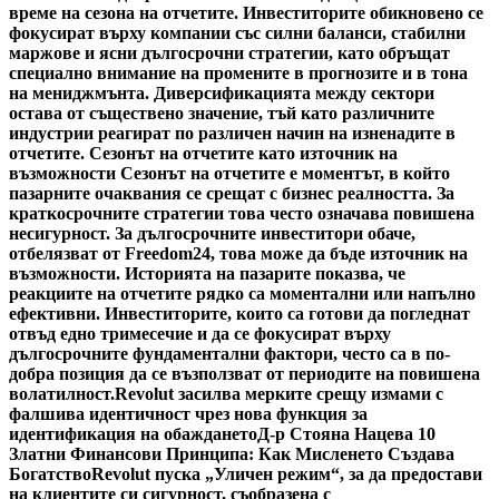
време на сезона на отчетите. Инвеститорите обикновено се
фокусират върху компании със силни баланси, стабилни
маржове и ясни дългосрочни стратегии, като обръщат
специално внимание на промените в прогнозите и в тона
на мениджмънта. Диверсификацията между сектори
остава от съществено значение, тъй като различните
индустрии реагират по различен начин на изненадите в
отчетите. Сезонът на отчетите като източник на
възможности Сезонът на отчетите е моментът, в който
пазарните очаквания се срещат с бизнес реалността. За
краткосрочните стратегии това често означава повишена
несигурност. За дългосрочните инвеститори обаче,
отбелязват от Freedom24, това може да бъде източник на
възможности. Историята на пазарите показва, че
реакциите на отчетите рядко са моментални или напълно
ефективни. Инвеститорите, които са готови да погледнат
отвъд едно тримесечие и да се фокусират върху
дългосрочните фундаментални фактори, често са в по-
добра позиция да се възползват от периодите на повишена
волатилност.
Revolut засилва мерките срещу измами с
фалшива идентичност чрез нова функция за
идентификация на обаждането
Д-р Стояна Нацева 10
Златни Финансови Принципа: Как Мисленето Създава
Богатство
Revolut пуска „Уличен режим“, за да предостави
на клиентите си сигурност, съобразена с