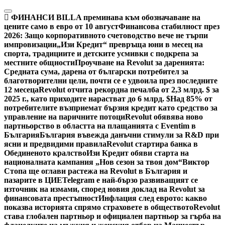
Skip
to
ФИНАНСИ
BILLA преминава към обозначаване на
content
цените само в евро от 10 август
Финансова стабилност през
2026: Защо корпоративното счетоводство вече не търпи
импровизации
„Изи Кредит“ превръща юни в месец на
спорта, традициите и детските усмивки с подкрепа за
местните общности
Проучване на Revolut за даренията:
Средната сума, дарена от български потребител за
благотворителни цели, почти се е удвоила през последните
12 месеца
Revolut отчита рекордна печалба от 2,3 млрд. $ за
2025 г., като приходите нарастват до 6 млрд. $
Над 85% от
потребителите възприемат бързия кредит като средство за
управление на паричните потоци
Revolut обявява ново
партньорство в областта на плащанията с Eventim в
България
България въвежда данъчни стимули за R&D при
ясни и предвидими правила
Revolut стартира банка в
Обединеното кралство
Изи Кредит обяви старта на
националната кампания „Нов сезон за твоя дом“
Виктор
Стопа ще оглави растежа на Revolut в България и
пазарите в ЦИЕ
Telegram е най-бързо развиващият се
източник на измами, според новия доклад на Revolut за
финансовата престъпност
Инфлация след еврото: какво
показва историята спрямо страховете в обществото
Revolut
става глобален партньор и официален партньор за гърба на