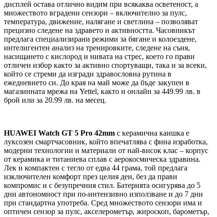
дисплей остава отлично видим при всякаква осветеност, а
множеството вградени сензори – включително за пулс,
температура, движение, налягане и светлина – позволяват
прецизно следене на здравето и активността. Часовникът
предлага специализирани режими за бягане и колоездене,
интелигентен анализ на тренировките, следене на съня,
насищането с кислород и нивата на стрес, което го прави
отличен избор както за активно спортуващи, така и за всеки,
който се стреми да изгради здравословна рутина в
ежедневието си. До края на май може да бъде закупен в
магазинната мрежа на Yettel, както и онлайн за 449.99 лв. в
брой или за 20.99 лв. на месец.
HUAWEI Watch GT 5 Pro 42mm
с керамична каишка е
луксозен смартчасовник, който впечатлява с фина изработка,
модерни технологии и материали от най-висок клас – корпус
от керамика и титаниева сплав с аерокосмическа здравина.
Лек и компактен с тегло от едва 44 грама, той предлага
изключителен комфорт през целия ден, без да прави
компромис и с безупречния стил. Батерията осигурява до 5
дни автономност при по-интензивно използване и до 7 дни
при стандартна употреба. Сред множеството сензори има и
оптичен сензор за пулс, акселерометър, жироскоп, барометър,