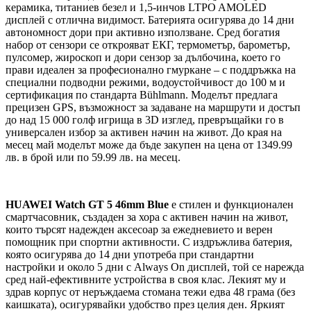
керамика, титаниев безел и 1,5-инчов LTPO AMOLED
дисплей с отлична видимост. Батерията осигурява до 14 дни
автономност дори при активно използване. Сред богатия
набор от сензори се открояват ЕКГ, термометър, барометър,
пулсомер, жироскоп и дори сензор за дълбочина, което го
прави идеален за професионално гмуркане – с поддръжка на
специални подводни режими, водоустойчивост до 100 м и
сертификация по стандарта Bühlmann. Моделът предлага
прецизен GPS, възможност за задаване на маршрути и достъп
до над 15 000 голф игрища в 3D изглед, превръщайки го в
универсален избор за активен начин на живот. До края на
месец май моделът може да бъде закупен на цена от 1349.99
лв. в брой или по 59.99 лв. на месец.
HUAWEI Watch GT 5 46mm Blue
е стилен и функционален
смартчасовник, създаден за хора с активен начин на живот,
които търсят надежден аксесоар за ежедневието и верен
помощник при спортни активности. С издръжлива батерия,
която осигурява до 14 дни употреба при стандартни
настройки и около 5 дни с Always On дисплей, той се нарежда
сред най-ефективните устройства в своя клас. Лекият му и
здрав корпус от неръждаема стомана тежи едва 48 грама (без
каишката), осигурявайки удобство през целия ден. Яркият