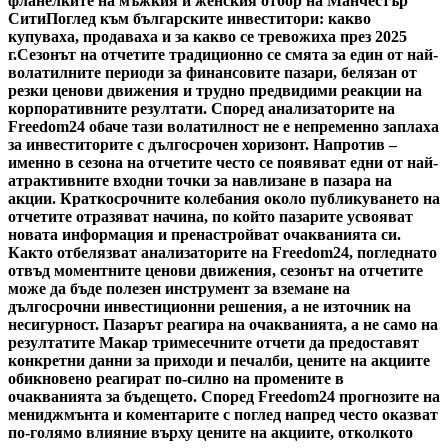
фланелките на мъжкия и женския отбор на Манчестър
Сити
Поглед към българските инвеститори: какво
купуваха, продаваха и за какво се тревожиха през 2025
г.
Сезонът на отчетите традиционно се смята за един от най-
волатилните периоди за финансовите пазари, белязан от
резки ценови движения и трудно предвидими реакции на
корпоративните резултати. Според анализаторите на
Freedom24 обаче тази волатилност не е непременно заплаха
за инвеститорите с дългосрочен хоризонт. Напротив –
именно в сезона на отчетите често се появяват едни от най-
атрактивните входни точки за навлизане в пазара на
акции. Краткосрочните колебания около публикуването на
отчетите отразяват начина, по който пазарите усвояват
новата информация и пренастройват очакванията си.
Както отбелязват анализаторите на Freedom24, погледнато
отвъд моментните ценови движения, сезонът на отчетите
може да бъде полезен инструмент за вземане на
дългосрочни инвестиционни решения, а не източник на
несигурност. Пазарът реагира на очакванията, а не само на
резултатите Макар тримесечните отчети да предоставят
конкретни данни за приходи и печалби, цените на акциите
обикновено реагират по-силно на промените в
очакванията за бъдещето. Според Freedom24 прогнозите на
мениджмънта и коментарите с поглед напред често оказват
по-голямо влияние върху цените на акциите, отколкото