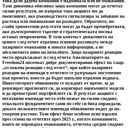
това дали дадена компания е надминала или не очаквания.
Тази динамика обяснява защо компании могат да отчетат
силни резултати, но въпреки това акциите им да
поевтинеят, ако ръководството сигнализира за забавяне на
растежа или повишаване на разходите. Обратното, по-
слаби тримесечни резултати могат да бъдат пренебрегнати,
ако дългосрочното търсене и стратегическата посока
останат непроменени. В този контекст движението на
цените след отчет отразява основно разликата между
пазарните очаквания и новата информация, а не
абсолютното ниво на печалбите. Защо пазарните реакции
често продължават и след отчета Анализаторите на
Freedom24 посочват добре документирания ефект на т.нар.
„отложена реакция след отчет“, при който пазарните
реакции на изненади в отчетите се разгръщат постепенно
във времето, вместо да бъдат напълно отразени веднага.
Инвеститорите обикновено се нуждаят от време, за да
ревизират прогнозите си, да коригират оценъчните модели
и да пренастроят портфейлите си. В резултат акциите с
негативни изненади често отбелязват по-силни спадове,
отколкото фундаментите сами по себе си биха оправдали,
докато положителните изненади обикновено водят до по-
умерени ръстове. Този ефект беше особено ясно изразен
през сезона на отчетите през 2025 г., когато компаниите,
които не оправдаха очакванията, отчетоха средни спадове