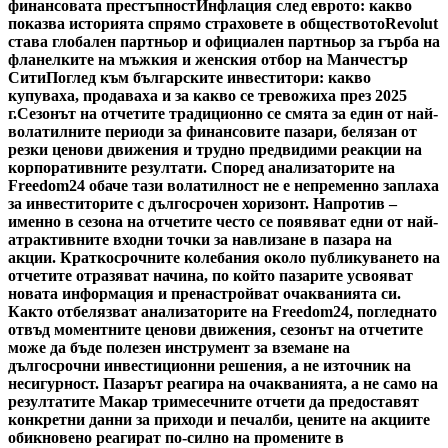
финансовата престъпност
Инфлация след еврото: какво
показва историята спрямо страховете в обществото
Revolut
става глобален партньор и официален партньор за гърба на
фланелките на мъжкия и женския отбор на Манчестър
Сити
Поглед към българските инвеститори: какво
купуваха, продаваха и за какво се тревожиха през 2025
г.
Сезонът на отчетите традиционно се смята за един от най-
волатилните периоди за финансовите пазари, белязан от
резки ценови движения и трудно предвидими реакции на
корпоративните резултати. Според анализаторите на
Freedom24 обаче тази волатилност не е непременно заплаха
за инвеститорите с дългосрочен хоризонт. Напротив –
именно в сезона на отчетите често се появяват едни от най-
атрактивните входни точки за навлизане в пазара на
акции. Краткосрочните колебания около публикуването на
отчетите отразяват начина, по който пазарите усвояват
новата информация и пренастройват очакванията си.
Както отбелязват анализаторите на Freedom24, погледнато
отвъд моментните ценови движения, сезонът на отчетите
може да бъде полезен инструмент за вземане на
дългосрочни инвестиционни решения, а не източник на
несигурност. Пазарът реагира на очакванията, а не само на
резултатите Макар тримесечните отчети да предоставят
конкретни данни за приходи и печалби, цените на акциите
обикновено реагират по-силно на промените в