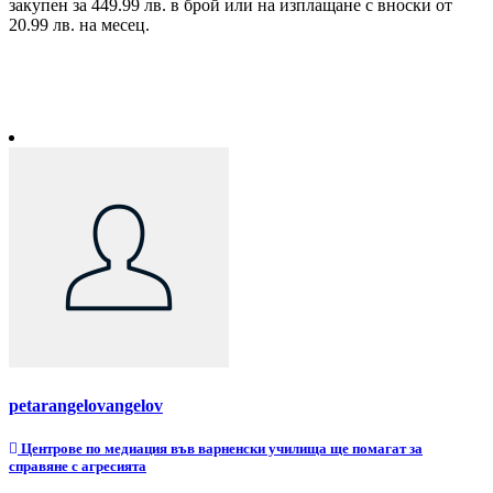
закупен за 449.99 лв. в брой или на изплащане с вноски от
20.99 лв. на месец.
petarangelovangelov
Навигация
Центрове по медиация във варненски училища ще помагат за
справяне с агресията