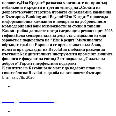
половете
„Изи Кредит“ разказва човешките истории зад
небанковите кредити в третия епизод на „Силата на
доброто“
Revolut стартира първата си рекламна кампания
в България, Banking and Beyond
“Изи Кредит” провежда
информационна кампания в подкрепа на доброволното
кръводаряване
Нови възможности за стени и тавани:
Какво трябва да знаете преди следващия ремонт през 2025
гофина
Нова сензорна зала за деца със специални нужди
заработи с подкрепата на “Изи Кредит”
Милениалите
обръщат гръб на Европа и се пренасочват към Азия,
констатира докладът на Revolut за глобални разходи за
пътуване
Как дигиталните инструменти променят личните
финанси е фокусът на епизод 2 от подкаста „Силата на
доброто“
Търсите перфектния подарък?
Клиентите на Revolut вече могат да подарят план на
своите близки
Revolut в джоба на все повече българи
пт. авг. 7th, 2026
Bulgaria News