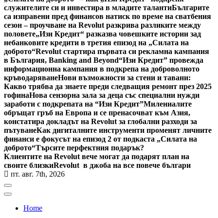
служителите си и инвестира в младите таланти
Българите
са изправени пред финансов натиск по време на сватбения
сезон – проучване на Revolut разкрива разликите между
половете
„Изи Кредит“ разказва човешките истории зад
небанковите кредити в третия епизод на „Силата на
доброто“
Revolut стартира първата си рекламна кампания
в България, Banking and Beyond
“Изи Кредит” провежда
информационна кампания в подкрепа на доброволното
кръводаряване
Нови възможности за стени и тавани:
Какво трябва да знаете преди следващия ремонт през 2025
гофина
Нова сензорна зала за деца със специални нужди
заработи с подкрепата на “Изи Кредит”
Милениалите
обръщат гръб на Европа и се пренасочват към Азия,
констатира докладът на Revolut за глобални разходи за
пътуване
Как дигиталните инструменти променят личните
финанси е фокусът на епизод 2 от подкаста „Силата на
доброто“
Търсите перфектния подарък?
Клиентите на Revolut вече могат да подарят план на
своите близки
Revolut в джоба на все повече българи
пт. авг. 7th, 2026
Home