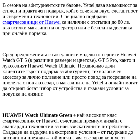
В сезона на абитуриентските балове, Yettel дава възможност за
стилен и практичен подарък, който съчетава вкус, елегантност
и съвременни технологии. Специално подбрани
смартчасовници от Huawei
са налични с отстъпки до 80 лв.
във всички магазини на оператора или с безплатна доставка
при онлайн поръчка.
Сред предложенията са актуалните модели от сериите Huawei
Watch GT 5 (в различни размери и цветове), GT 5 Pro, както и
луксозният Huawei Watch Ultimate. Независимо дали
клиентите търсят подарък за абитуриент, технологичен
аксесоар за лично ползване или просто повод за посрещане на
пролетта с нов аксесоар, в магазините на Yettel и онлайн могат
да открият богат избор от устройства и гъвкави условия за
покупка на лизинг.
HUAWEI Watch Ultimate Green
е най-високият клас
смартчасовник от Huawei, съчетаващ премиум дизайн с
авангардни технологии за най-взискателните потребители.
Създаден да издържа на екстремни условия – от гмуркане до
височинни преходи – той впечатлява със здрав корпус от