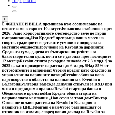
Подкрепи ни
ФИНАНСИ
BILLA преминава към обозначаване на
цените само в евро от 10 август
Финансова стабилност през
2026: Защо корпоративното счетоводство вече не търпи
импровизации
„Изи Кредит“ превръща юни в месец на
спорта, традициите и детските усмивки с подкрепа за
местните общности
Проучване на Revolut за даренията:
Средната сума, дарена от български потребител за
благотворителни цели, почти се е удвоила през последните
12 месеца
Revolut отчита рекордна печалба от 2,3 млрд. $ за
2025 г., като приходите нарастват до 6 млрд. $
Над 85% от
потребителите възприемат бързия кредит като средство за
управление на паричните потоци
Revolut обявява ново
партньорство в областта на плащанията с Eventim в
България
България въвежда данъчни стимули за R&D при
ясни и предвидими правила
Revolut стартира банка в
Обединеното кралство
Изи Кредит обяви старта на
националната кампания „Нов сезон за твоя дом“
Виктор
Стопа ще оглави растежа на Revolut в България и
пазарите в ЦИЕ
Telegram е най-бързо развиващият се
източник на измами, според новия доклад на Revolut за