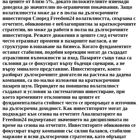
на цените от близо 5%, докато положителните изненади
доведоха до значително по-ограничени покачвания. Защо
волатилността може да е в полза на дългосрочните
инвеститори Според Freedom24 волатилността, свързана с
отчетите, обикновено е неблагоприятна за краткосрочните
стратегии, но може да работи в полза на дългосрочните
инвеститори. Резките движения в цените след отчетите
често отразяват промени в пазарните нагласи, а не
структурно влошаване на бизнеса. Когато фундаментите
останат стабилни, подобни корекции могат да създадат
атрактивни възможности за вход. Пазарите също така са
склонни да се фокусират върху бъдещи сценарии, а не
върху миналото представяне. Инвеститорите, които
разбират дългосрочните двигатели на растежа на дадена
компания, са по-малко изложени на краткосрочния
пазарен шум. Периодите на повишена волатилност
създават и условия за систематично инвестиране, при
което временните отклонения на цените от
фундаменталната стойност често се превръщат в източник
на дългосрочна доходност. Как инвеститорите могат да
подхождат към сезона на отчетите Анализаторите на
Freedom24 подчертават значението на дисциплината по
време на сезона на отчетите. Инвеститорите обикновено се
фокусират върху компании със силни баланси, стабилни
маржове и ясни дългосрочни стратегии, като обръщат