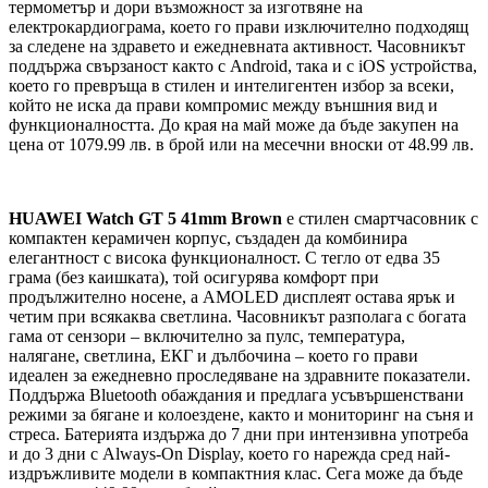
термометър и дори възможност за изготвяне на
електрокардиограма, което го прави изключително подходящ
за следене на здравето и ежедневната активност. Часовникът
поддържа свързаност както с Android, така и с iOS устройства,
което го превръща в стилен и интелигентен избор за всеки,
който не иска да прави компромис между външния вид и
функционалността. До края на май може да бъде закупен на
цена от 1079.99 лв. в брой или на месечни вноски от 48.99 лв.
HUAWEI Watch GT 5 41mm Brown
е стилен смартчасовник с
компактен керамичен корпус, създаден да комбинира
елегантност с висока функционалност. С тегло от едва 35
грама (без каишката), той осигурява комфорт при
продължително носене, а AMOLED дисплеят остава ярък и
четим при всякаква светлина. Часовникът разполага с богата
гама от сензори – включително за пулс, температура,
налягане, светлина, ЕКГ и дълбочина – което го прави
идеален за ежедневно проследяване на здравните показатели.
Поддържа Bluetooth обаждания и предлага усъвършенствани
режими за бягане и колоездене, както и мониторинг на съня и
стреса. Батерията издържа до 7 дни при интензивна употреба
и до 3 дни с Always-On Display, което го нарежда сред най-
издръжливите модели в компактния клас. Сега може да бъде