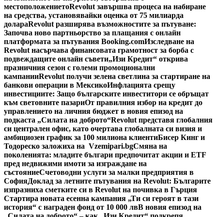
местоположението
Revolut завършва процеса на набиране
на средства, установявайки оценка от 75 милиарда
долара
Revolut разширява възможностите за пътуване:
Започва ново партньорство за плащания с онлайн
платформата за пътувания Booking.com
Изследване на
Revolut насърчава финансовата грамотност за борба с
подвеждащите онлайн съвети
„Изи Кредит“ открива
празничния сезон с големи промоционални
кампании
Revolut получи зелена светлина за стартиране на
банкови операции в Мексико
Инфлацията срещу
инвестициите: Защо българските инвеститори се обръщат
към световните пазари
От правилния избор на кредит до
управлението на личния бюджет в новия епизод на
подкаста „Силата на доброто“
Revolut представя глобалния
си централен офис, като очертава глобалната си визия и
амбициозен график за 100 милиона клиенти
Бисер Кинг и
Тодореско заложиха на Vzemipari.bg
Смяна на
поколенията: младите българи предпочитат акции и ETF
пред недвижими имоти за изграждане на
състояние
Счетоводни услуги за малки предприятия в
София
Доклад за летните пътувания на Revolut: Българите
изпразниха сметките си в Revolut на почивка в Гърция
Стартира новата есенна кампания „Ти си героят в тази
история“ с награден фонд от 10 000 лв
В новия епизод на
„Силата на доброто“ – как „Изи Кредит“ подкрепя